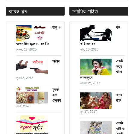
আরও গল্প
সর্বাধিক পঠিত
রাজু ও
বউ
আগুনালির ভূত: ৬. ষষ্ঠ দিন
অফিসের বস
ফেব্রু. 27, 2020
জানু. 23, 2018
অবৈধ
একটি
সত্য
ঘটনা
অবলম্বনে
জুন 13, 2018
আগস্ট 12, 2017
ফুচকা
এবং
বাসর
বেনসন
রাত
মে 4, 2020
জুন 17, 2017
একটি
ভাই ও