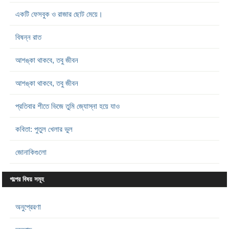
একটি ফেসবুক ও রাজার ছোট মেয়ে।
বিষন্ন রাত
আশঙ্কা থাকবে, তবু জীবন
আশঙ্কা থাকবে, তবু জীবন
প্রতিবার শীতে ভিজে তুমি জ্যোস্না হয়ে যাও
কবিতা: পুতুল খেলার ভুল
জোনাকিগুলো
গল্পের বিষয় সমূহ
অনুপ্রেরণা