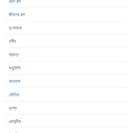
ছোট গল্প
জীবনের গল্প
দু:খদায়ক
ধর্মীয়
প্রবন্ধ
ফ্যান্টাসি
ভালবাসা
ভৌতিক
রহস্য
রোমান্টিক