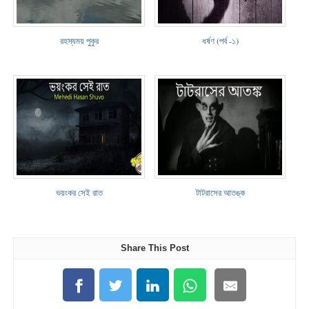
রহস্যময় পুকুর
ধর্ষণ (পর্ব -১)
ভয়ংকর সেই রাত
টাটরাসের আতঙ্ক
Share This Post