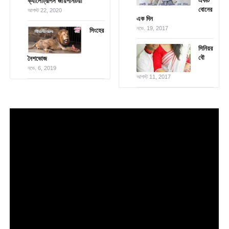
একটি
ক্যালোট্রপিস জায়গানটিয়া
বোনের
আগস্ট 22, 2020
এক দিন
নভে. 19, 2017
সিংহের
সিনিয়র
বৌ
নৈশভোজ
নভে. 6, 2019
আগস্ট 11, 2017