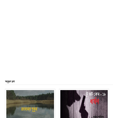
অনুরূপ গল্প