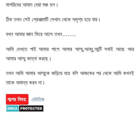
মাগরিবের আযান দেয়া শুরু হল।
ঠিক তখন সেই প্রেতাত্মাটি সেখান থেকে অদৃশ্য হয়ে যায়।
যখন আমার জ্ঞান ফিরে আসে তখন……..
আমি দেখতে পাই আমার পাশে আমার আম্মু,আব্বু,আন্টি সবাই আছে আর
আমার আম্মু কান্না করছে।
তখন আমি আমার আম্মুকে জড়িয়ে ধরে বলি আজকের পর থেকে আমি কখনই
তাকে অমান্য করব না।
গল্পের বিষয়:
ভৌতিক