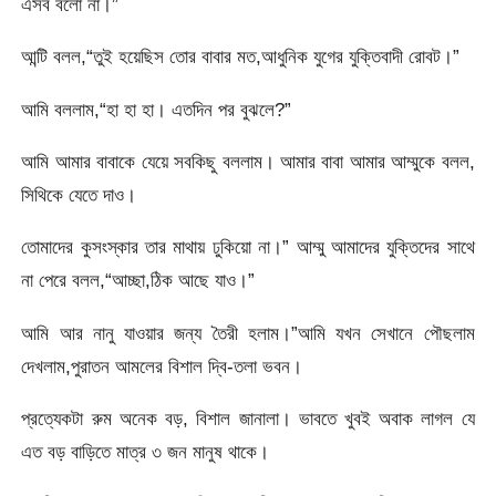
এসব বলো না।”
আন্টি বলল,“তুই হয়েছিস তোর বাবার মত,আধুনিক যুগের যুক্তিবাদী রোবট।”
আমি বললাম,“হা হা হা। এতদিন পর বুঝলে?”
আমি আমার বাবাকে যেয়ে সবকিছু বললাম। আমার বাবা আমার আম্মুকে বলল,
সিথিকে যেতে দাও।
তোমাদের কুসংস্কার তার মাথায় ঢুকিয়ো না।” আম্মু আমাদের যুক্তিদের সাথে
না পেরে বলল,“আচ্ছা,ঠিক আছে যাও।”
আমি আর নানু যাওয়ার জন্য তৈরী হলাম।”আমি যখন সেখানে পৌছলাম
দেখলাম,পুরাতন আমলের বিশাল দ্বি-তলা ভবন।
প্রত্যেকটা রুম অনেক বড়, বিশাল জানালা। ভাবতে খুবই অবাক লাগল যে
এত বড় বাড়িতে মাত্র ৩ জন মানুষ থাকে।