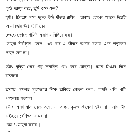
কন্ঠে প্রশ্ন করে, তুমি ওকে চেন?
হ্যাঁ। চিনতাম বলে দ্রুত উঠে দাঁড়ায় রাগীব। তারপর চোখের পলকে টয়োটা
আভানজায় উঠে স্টার্ট নেয়।
দেখতে দেখতে গাড়িটা কুয়াশায় মিলিয়ে যায়।
মোহনা দীর্ঘশ্বাস ফেলে। ওর আর এ জীবনে আমার সামনে এসে দাঁড়ানোর
সাহস হবে না।
হঠাৎ মুক্তি পেয়ে গাঢ় ক্লান্তি বোধ করে মোহনা। রউফ মিঞার দিকে
তাকালো।
তারপর লায়লার মৃতদেহের দিকে তাকিয়ে মোহনা বলল, আপনি খালি খালি
ঝামেলায় পড়লেন।
রউফ মিঞা মাথা নেড়ে বলে, না আফা, কুনও ঝামেলা হইব না। লাশ টাস
এইহানে বেশিক্ষণ থাকব না।
কেন? মোহনা অবাক।