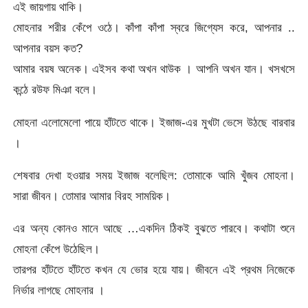
এই জায়গায় থাকি।
মোহনার শরীর কেঁপে ওঠে। কাঁপা কাঁপা স্বরে জিগ্যেস করে, আপনার ..
আপনার বয়স কত?
আমার বয়ষ অনেক। এইসব কথা অখন থাউক । আপনি অখন যান। খসখসে
কন্ঠে রউফ মিঞা বলে।
মোহনা এলোমেলো পায়ে হাঁটতে থাকে। ইজাজ-এর মুখটা ভেসে উঠছে বারবার
।
শেষবার দেখা হওয়ার সময় ইজাজ বলেছিল: তোমাকে আমি খুঁজব মোহনা।
সারা জীবন। তোমার আমার বিরহ সাময়িক।
এর অন্য কোনও মানে আছে …একদিন ঠিকই বুঝতে পারবে। কথাটা শুনে
মোহনা কেঁপে উঠেছিল।
তারপর হাঁটতে হাঁটতে কখন যে ভোর হয়ে যায়। জীবনে এই প্রথম নিজেকে
নির্ভার লাগছে মোহনার ।