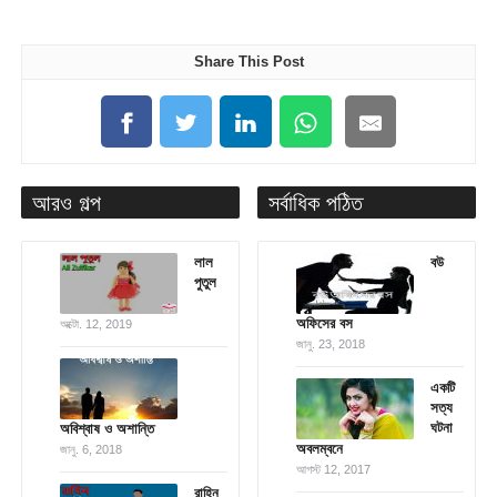
Share This Post
আরও গল্প
সর্বাধিক পঠিত
লাল
বউ
পুতুল
অফিসের বস
অক্টো. 12, 2019
জানু. 23, 2018
একটি
সত্য
ঘটনা
অবিশ্বাষ ও অশান্তি
অবলম্বনে
জানু. 6, 2018
আগস্ট 12, 2017
রাহিন