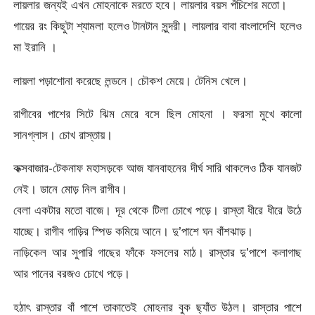
লায়লার জন্যই এখন মোহনাকে মরতে হবে। লায়লার বয়স পঁচিশের মতো।
গায়ের রং কিছুটা শ্যামলা হলেও টানটান সুন্দরী। লায়লার বাবা বাংলাদেশি হলেও
মা ইরানি ।
লায়লা পড়াশোনা করেছে লন্ডনে। চৌকশ মেয়ে। টেনিস খেলে।
রাগীবের পাশের সিটে ঝিম মেরে বসে ছিল মোহনা । ফরসা মুখে কালো
সানগ্লাস। চোখ রাস্তায়।
কক্সবাজার-টেকনাফ মহাসড়কে আজ যানবাহনের দীর্ঘ সারি থাকলেও ঠিক যানজট
নেই। ডানে মোড় নিল রাগীব।
বেলা একটার মতো বাজে। দূর থেকে টিলা চোখে পড়ে। রাস্তা ধীরে ধীরে উঠে
যাচ্ছে। রাগীব গাড়ির স্পিড কমিয়ে আনে। দু’পাশে ঘন বাঁশঝাড়।
নাড়িকেল আর সুপারি গাছের ফাঁকে ফসলের মাঠ। রাস্তার দু’পাশে কলাগাছ
আর পানের বরজও চোখে পড়ে।
হঠাৎ রাস্তার বাঁ পাশে তাকাতেই মোহনার বুক ছ্যাঁত উঠল। রাস্তার পাশে