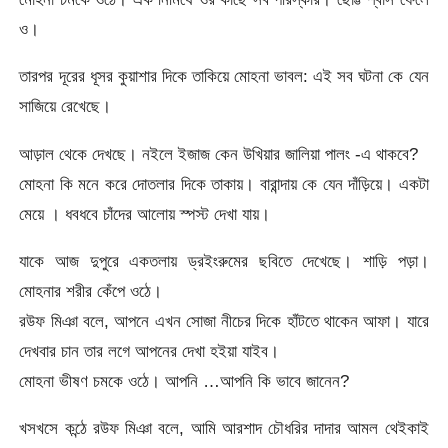
ও।
তারপর দূরের ধূসর কুয়াশার দিকে তাকিয়ে মোহনা ভাবল: এই সব ঘটনা কে যেন
সাজিয়ে রেখেছে।
আড়াল থেকে দেখছে। নইলে ইজাজ কেন উখিয়ার জালিয়া পালং -এ থাকবে?
মোহনা কি মনে করে দোতলার দিকে তাকায়। বারান্দায় কে যেন দাঁড়িয়ে। একটা
মেয়ে । ধবধবে চাঁদের আলোয় স্পস্ট দেখা যায়।
যাকে আজ দুপুরে একতলায় ড্রইংরুমের ছবিতে দেখেছে। শাড়ি পড়া।
মোহনার শরীর কেঁপে ওঠে।
রউফ মিঞা বলে, আপনে এখন সোজা নীচের দিকে হাঁটতে থাকেন আফা। যারে
দেখবার চান তার লগে আপনের দেখা হইয়া যাইব।
মোহনা ভীষণ চমকে ওঠে। আপনি …আপনি কি ভাবে জানেন?
খসখসে কন্ঠে রউফ মিঞা বলে, আমি আরশাদ চৌধরির দাদার আমল থেইকাই