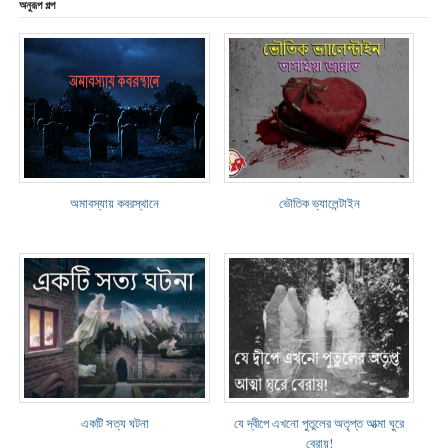
অনুরূপ গল্প
অমাবস্যায় কবরস্থানে
ভৌতিক ভ্যালেন্টাইন
একটি সত্য ঘটনা
যে দ্বীপে এখনো পুতুলের অতৃপ্ত আত্মা ঘুরে
বেরায়!