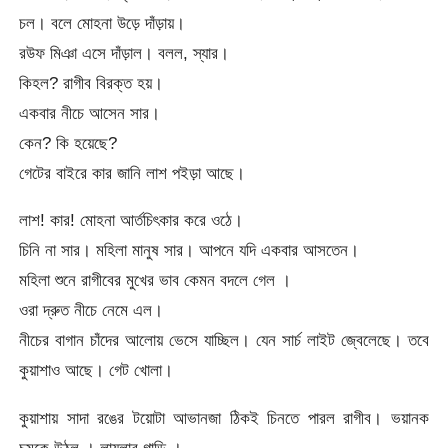
চল। বলে মোহনা উড়ে দাঁড়ায়।
রউফ মিঞা এসে দাঁড়াল। বলল, স্যার।
কিহল? রাগীব বিরক্ত হয়।
একবার নীচে আসেন সার।
কেন? কি হয়েছে?
গেটের বাইরে কার জানি লাশ পইড়া আছে।
লাশ! কার! মোহনা আর্তচিৎকার করে ওঠে।
চিনি না সার। মহিলা মানুষ সার। আপনে যদি একবার আসতেন।
মহিলা শুনে রাগীবের মুখের ভাব কেমন বদলে গেল ।
ওরা দ্রুত নীচে নেমে এল।
নীচের বাগান চাঁদের আলোয় ভেসে যাচ্ছিল। যেন সার্চ লাইট জ্বেলেছে। তবে
কুয়াশাও আছে। গেট খোলা।
কুয়াশায় সাদা রঙের টয়োটা আভানজা ঠিকই চিনতে পারল রাগীব। ভয়ানক
চমকে উঠল । লায়লার গাড়ি ।