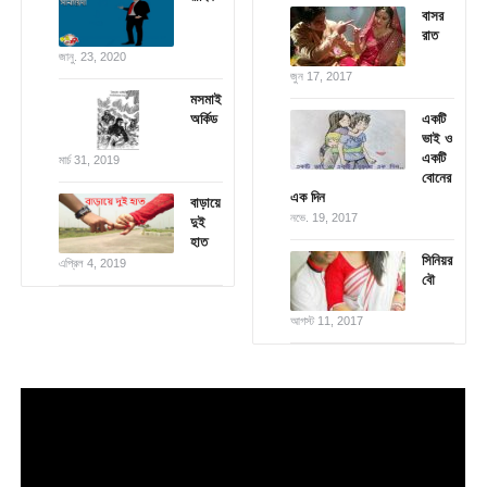
বাসর
রাত
জানু. 23, 2020
জুন 17, 2017
মসমাই
অর্কিড
একটি
ভাই ও
একটি
মার্চ 31, 2019
বোনের
এক দিন
বাড়ায়ে
নভে. 19, 2017
দুই
হাত
সিনিয়র
এপ্রিল 4, 2019
বৌ
আগস্ট 11, 2017