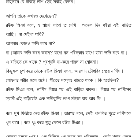
মহিলারে যে মারছে লাশ হেই সরাই ফেলব।
আপনি তাকে কখনও দেখেছেন?
রউফ মিঞা বলে, হ মাঝে মাঝে ত দেখি। অনেক দিন ধইরা এই বাড়িত
আছি। না দেইখা পারি?
আপনার কোনও ক্ষতি করে না?
না।আমার ক্ষতি করব ক্যান? যাগো মন পরিস্কার তাগো তারা ক্ষতি করে না।
এ বাড়িতে কে থাকে ? প্রশ্নটি না-করে পারল না মোহনা।
কিছুক্ষণ চুপ করে থেকে রউফ মিঞা বলল, আরশাদ চৌধরির মেয়ে নার্গিস।
মোহনার শরীর জমে ওঠে। শীতের মধ্যেও ঘামতে থাকে। কি হয়েছিল?
রউফ মিঞা বলে, নার্গিস বিয়ার পর এই বাড়িত থাকত। বিয়ার পর নার্গিসের
স্বামী এই বাড়িতেই এক দাসীবান্দির লগে মইজা যায় আর কি ।
বলে মুখ ফিরিয়ে নেয় রউফ মিঞা। তারপর বলে, সেই খানকির পুতে নার্গিসকে
খুন করে। বলে থুঃ করে থুতু ফেলে রউফ মিঞা।
মোহনা চমকে ওঠে। এক নিমিষে ওর কাছে সব পরিস্কার। ছোট্ট শ্বাস ফেলে