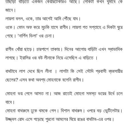
তাছাড়া বাড়িতে একজন কেয়ারটেকারও আছে। লোকটা কখন ঘুমাবে কে
জানে।
লায়লা বলল, ওকে, তার আগেই আমি পৌঁছে যাব।
ওকে। ফোন অফ করে মুচকি হাসে রাগীব। লায়লা গত সপ্তাহে এ দিকটা ঘুরে
গেছে। ‘নার্গিস ভিলা’ ওর চেনা।
রাগীব ধোঁয়া ছাড়ে। চারপাশে তাকায়। দিনের আলোয় বাড়িটা এখন স্বাভাবিক
লাগছে। ইয়াসির ওর বউ লীনাকে নিয়ে এসেছিল এ বাড়িতে ।
বাথটাবে লাশ দেখে ছিল লীনা । লাশটা কি সেই সৌদি প্রবাসী ব্যবসায়ীর
ছেলের? এসব কথা অবশ্য মোহনাকে বলেনি রাগীব।
মোহনা ভয় পেলে আসত না। আজ রাতেই মোহনা সমস্ত ভয়ের উর্ধে চলে
যাবে।
মোহনা বাথরুমে ঢুকে থমকে গেল। বিশাল বাথরুম। ওপরে বড় ভেন্টিলেটার।
উজ্জ্বল রোদ এসে পড়েছে পুরনো আমলের ঘিয়ে রঙের বাথটাব-এর ওপর।