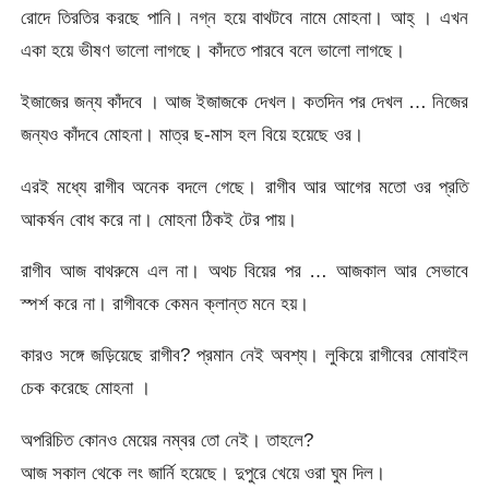
রোদে তিরতির করছে পানি। নগ্ন হয়ে বাথটবে নামে মোহনা। আহ্ । এখন
একা হয়ে ভীষণ ভালো লাগছে। কাঁদতে পারবে বলে ভালো লাগছে।
ইজাজের জন্য কাঁদবে । আজ ইজাজকে দেখল। কতদিন পর দেখল … নিজের
জন্যও কাঁদবে মোহনা। মাত্র ছ-মাস হল বিয়ে হয়েছে ওর।
এরই মধ্যে রাগীব অনেক বদলে গেছে। রাগীব আর আগের মতো ওর প্রতি
আকর্ষন বোধ করে না। মোহনা ঠিকই টের পায়।
রাগীব আজ বাথরুমে এল না। অথচ বিয়ের পর … আজকাল আর সেভাবে
স্পর্শ করে না। রাগীবকে কেমন ক্লান্ত মনে হয়।
কারও সঙ্গে জড়িয়েছে রাগীব? প্রমান নেই অবশ্য। লুকিয়ে রাগীবের মোবাইল
চেক করেছে মোহনা ।
অপরিচিত কোনও মেয়ের নম্বর তো নেই। তাহলে?
আজ সকাল থেকে লং জার্নি হয়েছে। দুপুরে খেয়ে ওরা ঘুম দিল।