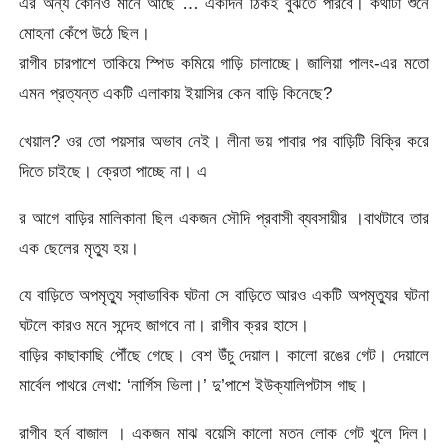
এর অন্য কোনও মানে আছে … একদিন ঠিকই বুঝতে পারবে। কথাটা শুনে
মোহনা কেঁপে উঠে ছিল।
রাগীব চারপাশে তাকিয়ে স্পিড কমিয়ে গাড়ি চালাচ্ছে। জালিয়া পালং-এর মতো
এমন প্রত্যন্ত একটি এলাকায় ইয়াসির কেন বাড়ি কিনেছে?
খেয়াল? ওর তো পয়সার অভাব নেই। লীনা ভয় পাবার পর বাড়িটি বিক্রি করে
দিতে চাইছে। ক্রেতা পাচ্ছে না। এ
র আগে বাড়ির মালিকানা ছিল একজন সৌদি প্রবাসী ব্যবসায়ীর ।বাথটাবে তার
এক ছেলের মৃত্যু হয়।
যে বাড়িতে অপমৃত্যু স্বাভাবিক ঘটনা সে বাড়িতে আরও একটি অপমৃত্যুর ঘটনা
ঘটলে কারও মনে সন্দেহ জাগবে না। রাগীব ক্রর হাসে।
বাড়ির কাছাকাছি পৌঁছে গেছে। বেশ উঁচু দেয়াল। কালো রঙের গেট। দেয়ালে
মার্বেল পাথরে লেখা: ‘নার্গিস ভিলা।’ দু’পাশে ইউক্যালিপটাস গাছ।
রাগীব হর্ন বাজাল । একজন মাঝ বয়েসি কালো মতন লোক গেট খুলে দিল।