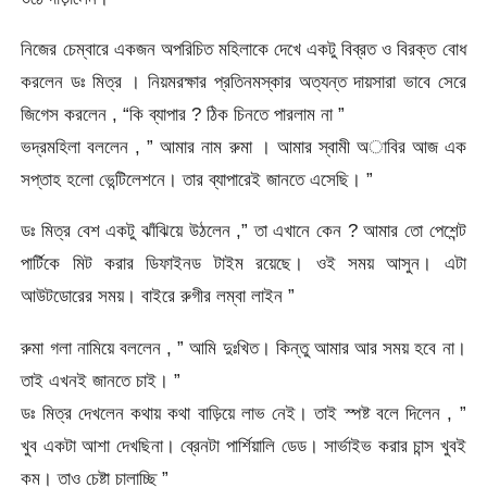
নিজের চেম্বারে একজন অপরিচিত মহিলাকে দেখে একটু বিব্রত ও বিরক্ত বোধ
করলেন ডঃ মিত্র । নিয়মরক্ষার প্রতিনমস্কার অত্যন্ত দায়সারা ভাবে সেরে
জিগেস করলেন , “কি ব্যাপার ? ঠিক চিনতে পারলাম না ”
ভদ্রমহিলা বললেন , ” আমার নাম রুমা । আমার স্বামী অাবির আজ এক
সপ্তাহ হলো ভেন্টিলেশনে। তার ব্যাপারেই জানতে এসেছি। ”
ডঃ মিত্র বেশ একটু ঝাঁঝিয়ে উঠলেন ,” তা এখানে কেন ? আমার তো পেশেন্ট
পার্টিকে মিট করার ডিফাইনড টাইম রয়েছে। ওই সময় আসুন। এটা
আউটডোরের সময়। বাইরে রুগীর লম্বা লাইন ”
রুমা গলা নামিয়ে বললেন , ” আমি দুঃখিত। কিন্তু আমার আর সময় হবে না।
তাই এখনই জানতে চাই। ”
ডঃ মিত্র দেখলেন কথায় কথা বাড়িয়ে লাভ নেই। তাই স্পষ্ট বলে দিলেন , ”
খুব একটা আশা দেখছিনা। ব্রেনটা পার্শিয়ালি ডেড। সার্ভাইভ করার চান্স খুবই
কম। তাও চেষ্টা চালাচ্ছি ”