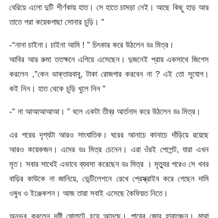
বেরিয়ে এলো দুটি শীর্ণকায় হাত। সে হাতে চামড়া নেই। আছে কিছু হাড় আর
তাতে পরা কয়েকগাছা সোনার চুড়ি। ”
-“নানা চাইনা। চাইনা আমি ! ” চিৎকার করে উঠলেন ডঃ মিত্র।
আবির আর রুমা ততক্ষনে এগিয়ে এসেছেন। দুজনেই প্রায় একসাথে জিগেস
করলেন ,”কেন ডাক্তারবাবু, টাকা রোজগার করবেন না ? এই তো সুযোগ।
কই নিন। হাত থেকে চুড়ি খুলে নিন ”
-” না আআআআআ। ” বলে একটা তীব্র আর্তনাদ করে উঠলেন ডঃ মিত্র।
এর পরের দৃশ্যটা আরও সাংঘাতিক। ঘরের আনাচে কানাচে দাঁড়িয়ে রয়েছে
আরও কয়েকজন। এদের ডঃ মিত্র চেনেন। এরা ওঁরই পেশেন্ট, যারা এখন
মৃত। সবার সাথেই এভাবে ব্যবসা করেছেন ডঃ মিত্র । মৃত্যুর পরেও সে খবর
বাড়ির কাউকে না জানিয়ে, ভেন্টিলেশনে রেখে প্রেস্ক্রাইব করে গেছেন দামি
ওষুধ ও ইঞ্জেকশন। আজ তারা সবাই এসেছে কৈফিয়ত নিতে।
অনুভব করলেন দৃষ্টি ঘোলাটে হয়ে আসছে। পায়ের জোর হারাচ্ছেন। মাথা