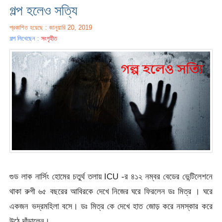
গল্প হলেও সত্যি
প্রকাশিত হয়েছে : জানুয়ারি 20, 2019
গল্প লিখেছেন :
সংগৃহীত
গুড লাক নার্সিং হোমের চতুর্থ তলায় ICU -র ৪১২ নম্বর বেডের ভেন্টিলেশনে
থাকা রুগী ৬৫ বছরের আবিরকে দেখে নিজের ঘরে ফিরলেন ডঃ মিত্র । ঘরে
একজন ভদ্রমহিলা বসে। ডঃ মিত্র কে দেখে হাত জোড় করে নমস্কার করে
উঠে দাঁড়ালেন।