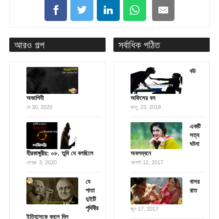
আরও গল্প
সর্বাধিক পঠিত
বউ
অভাগিনী
অফিসের বস
মে 30, 2020
জানু. 23, 2018
একটি
সত্য
ঘটনা
হীরকাঙ্গুরীয়: ০৮. তুমি যে বলছিলে
অবলম্বনে
ফেব্রু. 3, 2020
আগস্ট 12, 2017
যে
বাসর
পাতা
রাত
দুইটি
পৃথিবীর
জুন 17, 2017
ইতিহাসকে বদলে দিল