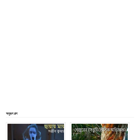
অনুরূপ গল্প