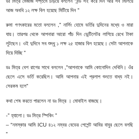
ডঃ মিত্র মেজাজ সপ্তমে চড়িয়ে বললেন “বন্ড সই করে দিন আর সব মিলিয়ে
আজ অবধি ১২ লক্ষ বিল হয়েছে মিটিয়ে দিন ”
রুমা গণৎকারের মতো বললেন ,” নার্সিং হোমে ভর্তির দুদিনের মধ্যে ও মারা
যায়। তারপর থেকে আপনারা আরো পাঁচ দিন ভেন্টিলেটর লাগিয়ে রেখে টাকা
লুটছেন। ওই দুদিনে সব শুদ্ধু ১ লক্ষ ২৫ হাজার বিল হয়েছে। সেটা আপনাকে
দিয়ে দিচ্ছি ”
ডঃ মিত্র বেশ রাগের সাথে বললেন ,”আপনাকে আমি কোনোদিন দেখিনি। ওঁর
ছেলে এসে ভর্তি করেছিল। আমি আপনার এই প্রলাপ শুনতে বাধ্য নই।
সেরকম হলে”
কথা শেষ করতে পারলেন না ডঃ মিত্র । মোবাইল বাজছে।
-” হ্যালো। ডঃ মিত্র স্পিকিং ”
– “নমস্কার আমি ICU ৪১২ নম্বর বেডের পেশেন্ট আবির বাবুর ছেলে বলছি
”