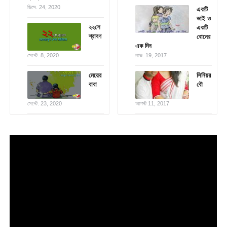
ডিসে. 24, 2020
একটি
ভাই ও
২২শে
একটি
শ্রাবণ
বোনের
এক দিন
সেপ্টে. 8, 2020
নভে. 19, 2017
মেয়ের
সিনিয়র
বাবা
বৌ
সেপ্টে. 23, 2020
আগস্ট 11, 2017