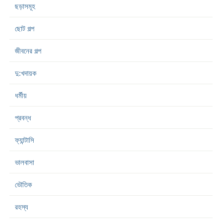
ছড়াসমূহ
ছোট গল্প
জীবনের গল্প
দু:খদায়ক
ধর্মীয়
প্রবন্ধ
ফ্যান্টাসি
ভালবাসা
ভৌতিক
রহস্য