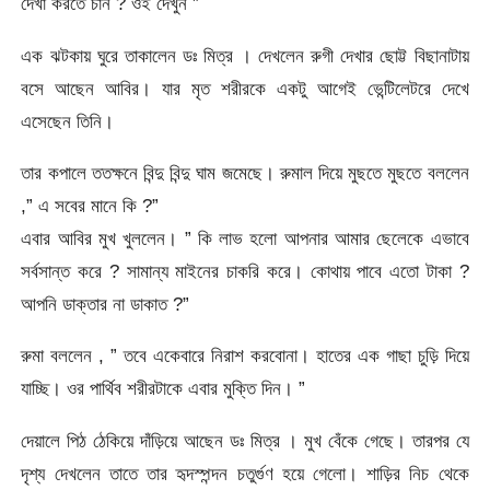
দেখা করতে চান ? ওই দেখুন ”
এক ঝটকায় ঘুরে তাকালেন ডঃ মিত্র । দেখলেন রুগী দেখার ছোট্ট বিছানাটায়
বসে আছেন আবির। যার মৃত শরীরকে একটু আগেই ভেন্টিলেটরে দেখে
এসেছেন তিনি।
তার কপালে ততক্ষনে বিন্দু বিন্দু ঘাম জমেছে। রুমাল দিয়ে মুছতে মুছতে বললেন
,” এ সবের মানে কি ?”
এবার আবির মুখ খুললেন। ” কি লাভ হলো আপনার আমার ছেলেকে এভাবে
সর্বসান্ত করে ? সামান্য মাইনের চাকরি করে। কোথায় পাবে এতো টাকা ?
আপনি ডাক্তার না ডাকাত ?”
রুমা বললেন , ” তবে একেবারে নিরাশ করবোনা। হাতের এক গাছা চুড়ি দিয়ে
যাচ্ছি। ওর পার্থিব শরীরটাকে এবার মুক্তি দিন। ”
দেয়ালে পিঠ ঠেকিয়ে দাঁড়িয়ে আছেন ডঃ মিত্র । মুখ বেঁকে গেছে। তারপর যে
দৃশ্য দেখলেন তাতে তার হৃদস্পন্দন চতুর্গুণ হয়ে গেলো। শাড়ির নিচ থেকে