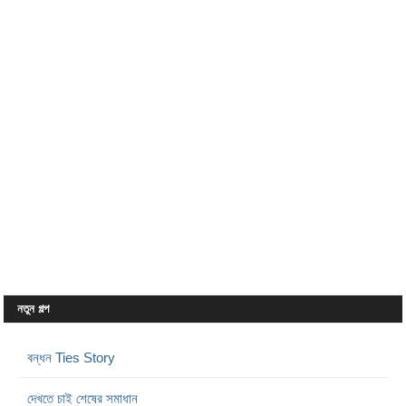
নতুন গল্প
বন্ধন Ties Story
দেখতে চাই শেষের সমাধান