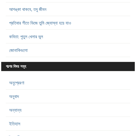
আশঙ্কা থাকবে, তবু জীবন
প্রতিবার শীতে ভিজে তুমি জ্যোস্না হয়ে যাও
কবিতা: পুতুল খেলার ভুল
জোনাকিগুলো
গল্পের বিষয় সমূহ
অনুপ্রেরণা
অনুবাদ
অন্যান্য
ইতিহাস