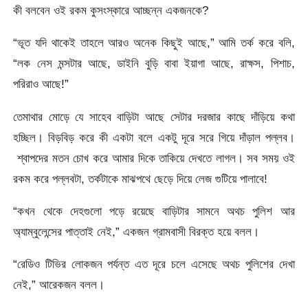
কী বলবেন ওই রকম কুসংস্কারে আচ্ছন্ন একজনকে?
“ভূত যদি থাকেই তাহলে আরও অনেক কিছুই আছে,” আমি তর্ক করে বলি,
“লক নেস মন্সটার আছে, ডাইনি বুড়ি বাবা ইয়াগা আছে, রাক্ষস, পিশাচ,
পরিরাও আছে!”
তেমাথার মোড়ে যে সাহেব বাড়িটা আছে সেটার দরজার কাছে দাঁড়িয়ে কথা
হচ্ছিল। বিড়বিড় করে কী একটা বলে একটু দূরে সরে গিয়ে দাঁড়াল পল্লব।
শ্বাপদের মতন চোখ করে আমার দিকে তাকিয়ে দেখতে লাগল। সব সময় ওই
রকম করে পল্লবটা, তর্কটাকে মাঝপথে ছেড়ে দিয়ে লেজ গুটিয়ে পালাবে!
“কখন থেকে দেহগুলো পড়ে রয়েছে বাড়িটার সামনে অথচ পুলিশ আর
অ্যাম্বুলেন্সের পাত্তাই নেই,” একজন গ্রামবাসী বিরক্ত হয়ে বলল।
“রেডিও টিভির লোকজন পর্যন্ত এত দূরে চলে এসেছে অথচ পুলিশের দেখা
নেই,” আরেকজন বলল।