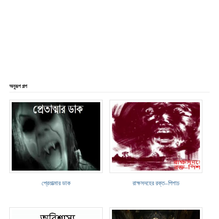
অনুরূপ গল্প
প্রেতাত্মার ডাক
রাক্ষসদহের রক্ত–পিশাচ