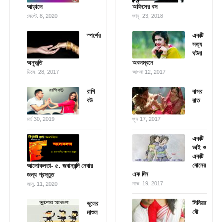
আড়ালে
অফিসের বস
সেপ্টে. 8, 2020
জানু. 23, 2018
স্পর্শের
একটি
সত্য
ঘটনা
অনুভূতি
অবলম্বনে
ডিসে. 28, 2017
আগস্ট 12, 2017
রাগি
বাসর
বউ
রাত
মার্চ 30, 2019
জুন 17, 2017
একটি
ভাই ও
একটি
বোনের
আলোকলতা- ৫. জবানবন্দি নেবার
এক দিন
জন্য প্রস্তুত
নভে. 19, 2017
জানু. 11, 2020
সিনিয়র
ভুলের
বৌ
মাশুল