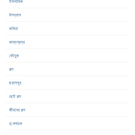
ইসলামিক
উপন্যাস
কবিতা
কাব্যগ্রন্থ
কৌতুক
গল্প
ছড়াসমূহ
ছোট গল্প
জীবনের গল্প
দু:খদায়ক