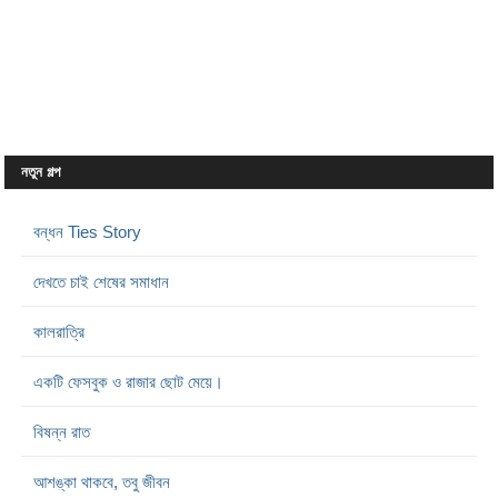
নতুন গল্প
বন্ধন Ties Story
দেখতে চাই শেষের সমাধান
কালরাত্রি
একটি ফেসবুক ও রাজার ছোট মেয়ে।
বিষন্ন রাত
আশঙ্কা থাকবে, তবু জীবন