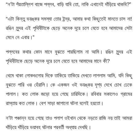
“ন’টা পঁয়তাল্লিশ বাজে পল্লব, বাড়ি যাবি তো, নাকি এখানেই দাঁড়িয়ে থাকবি?”
“এটা কিন্তু ভয়ঙ্কর সমস্যা তোর ইন্দ্র, আমার কথা কিছুতেই মানতে চাস না!
রঙিন সুন্দর এই পৃথিবীটাকে ছেড়ে অনেক দূরে চলে যেতে হবে আমাদের সেটা
মেনে নে এবার।”
পল্লবের কথার কোন মানে বুঝতে পারছিলাম না আমি। রঙিন সুন্দর এই
পৃথিবীটাকে ছেড়ে অনেক দূরে চলে যেতে হবে আমাদের মানে কী?
থেমে থাকা লোকগুলোর দিকে তাকিয়ে তাকিয়ে দেখতে লাগলাম আমি, যদি কিছু
বুঝতে পারি ওর হেঁয়ালি। কে একজন ওই ভয়ঙ্কর দৃশ্য দেখে চোখ ঢেকে
পালাল। কত লোক জড়ো হয়ে গেছে চারিদিকে। রবিবার সকালেও গ্রামের
রাস্তায় কত লোক। বেশ সাড়া জাগানো ঘটনা বলেই হয়তো।
ন’টা পঞ্চান্ন হয়ে গেছে তাও পলাশ ওইখান থেকে নড়তে রাজি নয় তাই আমরা
দাঁড়িয়ে দাঁড়িয়ে ভয়াবহ ঘটনার পরবর্তী অধ্যায় দেখছি।