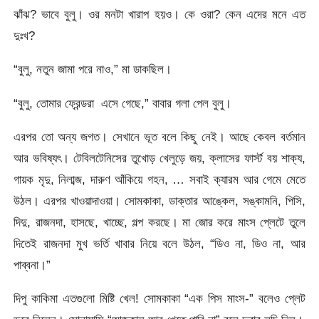
ঝাঁঝ? ভাবে বুলু। ওর মনটা খারাপ হয়ও। কে ওরা? কেন এদের মনে এত
দুঃখ?
“বুলু, নতুন জামা পরে নাও,” মা ডাকছিল।
“বুলু, তোমার ফ্রেন্ডরা এসে গেছে,” বাবার গলা পেল বুলু।
এরপর তো অন্য জগত। সেখানে ভূত বলে কিছু নেই। আছে কেবল বর্তমান
আর ভবিষ্যৎ। টেবিলটেনিসের তুখোড় খেলুড়ে জয়, ক্লাসের ফার্স্ট বয় শাক্য,
গায়ক মৃদু, নিলাব্জ, দারুণ আঁকিয়ে গহন, … সবাই ক্যারম আর গেমে মেতে
উঠল। এরপর খাওয়াদাওয়া। সোমকাকা, ডাক্তার আঙ্কেল, সঙ্কামনি, পিসি,
দিদু, রাজনদা, হাসছে, খাচ্ছে, গল্প করছে। মা জোর করে মাংস প্লেটে তুলে
দিতেই রাজনদা মুখ ভর্তি খাবার নিয়ে বলে উঠল, “ডিও না, ডিও না, আর
পাব্বনা।”
দিপু কাকিমা এতগুলো মিষ্টি খেল! সোমকাকা “এক পিস মাংস-” বলেও প্লেট