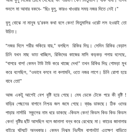
আজ বুলু নিজের চোখে দেখেছে কী পরিমাণ খেল মিতুমাসি। যাক বাবা। এসব
শুনলে মা আবার বকবে- “ছিঃ বুলু, কারও খাওয়ার সময় নজর দিতে নেই।”
বুলু বোঝে না মানুষ দু’রকম কথা বলে কেন! মিতুমাসির ওয়েট লস হওয়াই তো
উচিত।
“নজর দিলে শরীর শুকিয়ে যায়,” বলছিল রিকির দিদু। সেদিন রিকির বেড়াল
চিনি যখন মাছ ভাত খাচ্ছিল, রিকিদের কাজের মাসি কড়কড় গলায় বলেছে,
“বাপরে বাপ! কেমন টাউ টাউ করে খাচ্ছে দেখ!” তখন রিকির দিদু গোমড়া মুখ
করে বলেছিল, “ওভাবে বলবে না কলামনি, ওতে নজর লাগে। চিনি রোগা হয়ে
যাবে তো!”
আজ একটু আগেই বেশ বৃষ্টি হয়ে গেছে। মেঘ ডেকে টেকে পরে কী বৃষ্টি !
বাড়ির পেছনের বাগানে নিশ্চয় জল জমে গেছে। ব্যাঙ ডাকছে। ঠিক ওদের
পাড়ার নার্সারি স্কুলের নাম ধরে ডাকছে -কিডস কেন! কিডস কিড কিড কিডস
কেন! বৃষ্টির ছাঁট আসছিল বলে জানালা বন্ধ করে রেখেছে মা। কাচের জানালার
বাইরে ঘুটঘুটে অন্ধকার। কেমন নিঝুম নিঃসীম বাগানটা! এতক্ষণ বাড়িতে