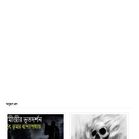
অনুরূপ গল্প