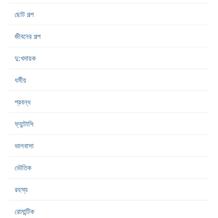
ছোট গল্প
জীবনের গল্প
দু:খদায়ক
ধর্মীয়
প্রবন্ধ
ফ্যান্টাসি
ভালবাসা
ভৌতিক
রহস্য
রোমান্টিক