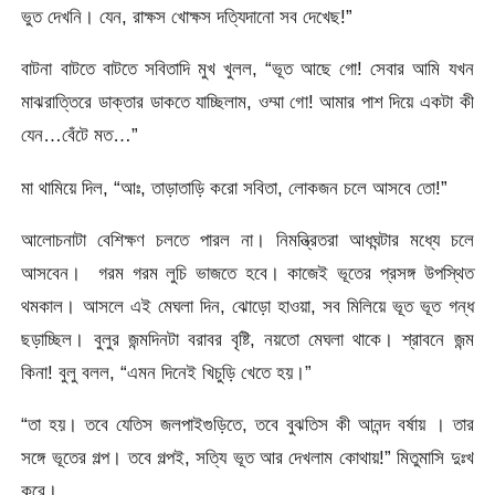
ভুত দেখনি। যেন, রাক্ষস খোক্ষস দত্যিদানো সব দেখেছ!”
বাটনা বাটতে বাটতে সবিতাদি মুখ খুলল, “ভূত আছে গো! সেবার আমি যখন
মাঝরাত্তিরে ডাক্তার ডাকতে যাচ্ছিলাম, ওম্মা গো! আমার পাশ দিয়ে একটা কী
যেন…বেঁটে মত…”
মা থামিয়ে দিল, “আঃ, তাড়াতাড়ি করো সবিতা, লোকজন চলে আসবে তো!”
আলোচনাটা বেশিক্ষণ চলতে পারল না। নিমন্ত্রিতরা আধঘন্টার মধ্যে চলে
আসবেন। গরম গরম লুচি ভাজতে হবে। কাজেই ভূতের প্রসঙ্গ উপস্থিত
থমকাল। আসলে এই মেঘলা দিন, ঝোড়ো হাওয়া, সব মিলিয়ে ভূত ভূত গন্ধ
ছড়াচ্ছিল। বুলুর জন্মদিনটা বরাবর বৃষ্টি, নয়তো মেঘলা থাকে। শ্রাবনে জন্ম
কিনা! বুলু বলল, “এমন দিনেই খিচুড়ি খেতে হয়।”
“তা হয়। তবে যেতিস জলপাইগুড়িতে, তবে বুঝতিস কী আনন্দ বর্ষায় । তার
সঙ্গে ভূতের গল্প। তবে গল্পই, সত্যি ভূত আর দেখলাম কোথায়!” মিতুমাসি দুঃখ
করে।