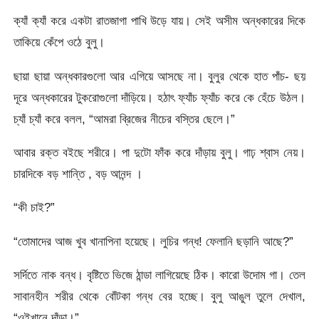
ক্যাঁ ক্যাঁ করে একটা রাতজাগা পাখি উড়ে যায়। সেই অসীম অন্ধকারের দিকে
তাকিয়ে কেঁপে ওঠে বুলু।
ছায়া ছায়া অন্ধকারগুলো আর এগিয়ে আসছে না। বুলুর থেকে হাত পাঁচ- ছয়
দূরে অন্ধকারের টুকরোগুলো দাঁড়িয়ে। হঠাৎ ফ্যাঁচ ফ্যাঁচ করে কে হেঁচে উঠল।
চ্যাঁ চ্যাঁ করে বলল, “আমরা ব্রিজের নীচের বস্তির ছেলে।”
আবার রক্ত বইছে শরীরে। পা দুটো ফাঁক করে দাঁড়ায় বুলু। গাঢ় শ্বাস নেয়।
চারদিকে বড় শান্তি , বড় আনন্দ ।
“কী চাই?”
“তোমাদের আজ খুব খানাপিনা হয়েছে। লুচির গন্ধ! ফেলানি ছড়ানি আছে?”
সর্দিতে নাক বন্ধ। বৃষ্টিতে ভিজে ঠান্ডা লাগিয়েছে ঠিক। কারো উদোম গা। তেল
সাবানহীন শরীর থেকে বোঁটকা গন্ধ বের হচ্ছে। বুলু আঙুল তুলে দেখাল,
“ওইখানে দাঁড়া।”