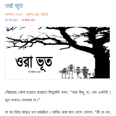
ওরা ভূত
প্রকাশিত হয়েছে : অক্টোবর 18, 2018
গল্প লিখেছেন :
সাগরিকা রায়
পেঁয়াজের খোসা ছড়াতে ছাড়াতে মিতুমাসি বলল, “আর কিছু না, খেদ একটাই।
ভূত কখনও দেখলাম না।”
মা মন দিয়ে মাছের চপ ভাজছিল। মাসির কথা শুনে হেসে ফেলল, “কী যে বল,