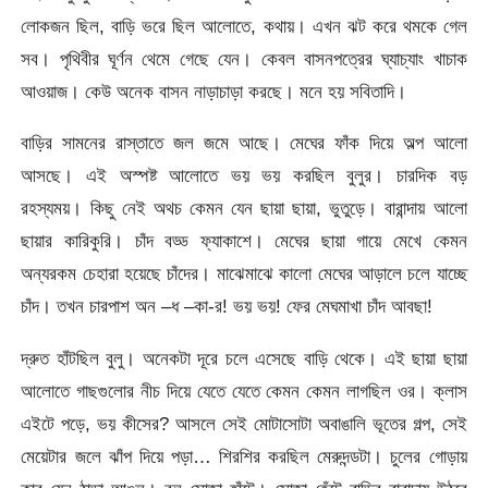
লোকজন ছিল, বাড়ি ভরে ছিল আলোতে, কথায়। এখন ঝট করে থমকে গেল
সব। পৃথিবীর ঘূর্ণন থেমে গেছে যেন। কেবল বাসনপত্রের ঘ্যাচ্যাং খাচাক
আওয়াজ। কেউ অনেক বাসন নাড়াচাড়া করছে। মনে হয় সবিতাদি।
বাড়ির সামনের রাস্তাতে জল জমে আছে। মেঘের ফাঁক দিয়ে অল্প আলো
আসছে। এই অস্পষ্ট আলোতে ভয় ভয় করছিল বুলুর। চারদিক বড়
রহস্যময়। কিছু নেই অথচ কেমন যেন ছায়া ছায়া, ভুতুড়ে। বারান্দায় আলো
ছায়ার কারিকুরি। চাঁদ বড্ড ফ্যাকাশে। মেঘের ছায়া গায়ে মেখে কেমন
অন্যরকম চেহারা হয়েছে চাঁদের। মাঝেমাঝে কালো মেঘের আড়ালে চলে যাচ্ছে
চাঁদ। তখন চারপাশ অন –ধ –কা-র! ভয় ভয়! ফের মেঘমাখা চাঁদ আবছা!
দ্রুত হাঁটছিল বুলু। অনেকটা দূরে চলে এসেছে বাড়ি থেকে। এই ছায়া ছায়া
আলোতে গাছগুলোর নীচ দিয়ে যেতে যেতে কেমন কেমন লাগছিল ওর। ক্লাস
এইটে পড়ে, ভয় কীসের? আসলে সেই মোটাসোটা অবাঙালি ভূতের গল্প, সেই
মেয়েটার জলে ঝাঁপ দিয়ে পড়া… শিরশির করছিল মেরুদন্ডটা। চুলের গোড়ায়