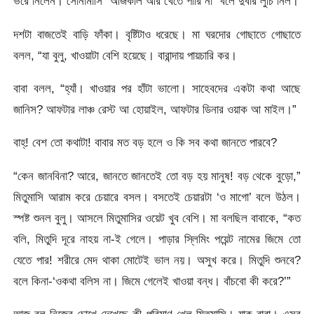
ভরে নিলেন। সোনামাসি “আজকাল আর খেতে পারি না” বলে দুবার লুচি নিল।
দশটা বাজতেই বাড়ি ফাঁকা। বৃষ্টিটাও ধরেছে। মা ঘরদোর গোছাতে গোছাতে
বলল, “যা বুলু, খাওয়াটা বেশি হয়েছে। বারান্দায় পায়চারি কর।
বাবা বলল, “হ্যাঁ। খাওয়ার পর হাঁটা ভালো। সাহেবদের একটা কথা আছে
জানিস? আফটার লাঞ্চ রেস্ট আ হোয়াইল, আফটার ডিনার ওয়াক আ মাইল।”
বাহ্‌! বেশ তো কথাটা! বাবার মত বড় হলে ও কি সব কথা জানতে পারবে?
“কেন জানবিনা? আরে, জানতে জানতেই তো বড় হয় মানুষ! বড় থেকে বুড়ো,”
মিতুমাসি আরাম করে চেয়ারে বসল। বসতেই চেয়ারটা ‘ও মাগো’ বলে উঠল।
স্পষ্ট শুনল বুলু। আসলে মিতুমাসির ওয়েট খুব বেশি। মা বলছিল বাবাকে, “কত
বলি, মিতুদি দূরে নাহয় না-ই গেলে। পাড়ার স্লিমিং পয়েন্ট নামের জিমে তো
যেতে পার! শরীরে মেদ থাকা মোটেই ভাল নয়। অসুখ করে। মিতুদি শুনবে?
বলে কিনা-‘ওকথা বলিস না। জিমে গেলেই খাওয়া বন্ধ। বাঁচবো কী করে?’”