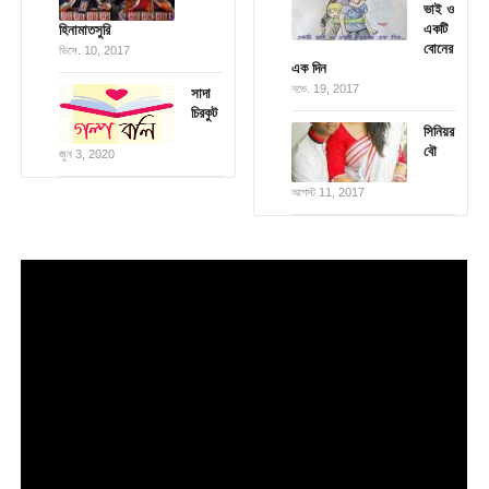
ভাই ও
একটি
হিনামাতসুরি
বোনের
ডিসে. 10, 2017
এক দিন
নভে. 19, 2017
সাদা
চিরকুট
সিনিয়র
বৌ
জুন 3, 2020
আগস্ট 11, 2017