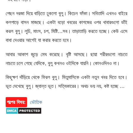
পেছন দরজা দিয়ে বাড়িতে ঢুকলো বুলু। কিচেন ফাঁকা। সবিতাদি এখনও বাইরে
কলপাড়ে বাসন মাজছে। একটা বড়ো খবরের কাগজের ওপর খাবারগুলো ডাঁই
করল বুলু। লুচি, মাংস, চপ, মিষ্টি…সব। তাড়াতাড়ি করতে হচ্ছে। কেউ এসে
বাধা দেওয়ার আগেই যা করার করতে হবে।
আবার আকাশ জুড়ে মেঘ করেছে। বৃষ্টি আসছে। ছায়া শরীরগুলো নাচতে
নাচতে চলে গেছে যেদিকে, বুলু কখনও ওইদিকে যায়নি। কোনওদিনও না।
কিছুক্ষণ দাঁড়িয়ে থেকে ফিরল বুলু। মিতুমাসিকে একটা নতুন খবর দিতে হবে।
ভূত দেখেছে বুলু। জ্যান্ত ভূত। সত্যিকারের। অথচ ভয় নয়, কষ্ট হচ্ছে …
গল্পের বিষয়:
ভৌতিক