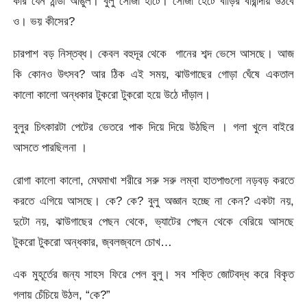
কার যেন ঠান্ডা আঙুল। বুলু সোজা হাঁটে। সোজা হেঁটে বাড়ির বারান্দায় উঠবে
ও। ভয় কীসের?
চারপাশ বড় নিস্তব্ধ। কেবল বহুদূর থেকে গানের শব্দ ভেসে আসছে। আজ
কি কোনও উৎসব? আর ঠিক এই সময়, ঝাউগাছের গোড়া ঘেঁষে একতাল
কালো কালো অন্ধকার টুকরো টুকরো হয়ে উঠে দাঁড়াল।
বুলুর চিৎকারটা পেটের ভেতরে পাক দিয়ে দিয়ে উঠছিল । গলা খুলে বাইরে
আসতে পারছিলনা ।
রোগা কালো কালো, মেঘমাখা শরীরে সরু সরু লম্বা হাতপাগুলো নড়বড় করতে
করতে এগিয়ে আসছে। কে? কে? বুলু অজ্ঞান হচ্ছে না কেন? একটা নয়,
দুটো নয়, ঝাউগাছের পেছন থেকে, ভ্যাটের পেছন থেকে বেরিয়ে আসছে
টুকরো টুকরো অন্ধকার, জ্বলজ্বলে চোখ…
এক মুহূর্তের জন্য সাহস ফিরে পেল বুলু। সব শক্তি জোটবদ্ধ করে বিকৃত
গলায় চেঁচিয়ে উঠল, “কে?”