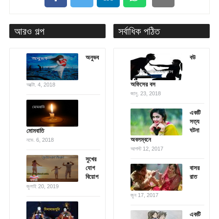
আরও গল্প
সর্বাধিক পঠিত
অনুভব
বউ
অফিসের বস
অক্টো. 4, 2018
জানু. 23, 2018
একটি
সত্য
ঘটনা
মোমবাতি
অবলম্বনে
নভে. 6, 2018
আগস্ট 12, 2017
সুখের
যোগ
বাসর
বিয়োগ
রাত
জুলাই 20, 2019
জুন 17, 2017
একটি