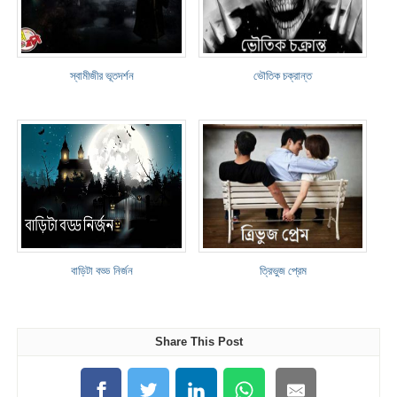
স্বামীজীর ভূতদর্শন
ভৌতিক চক্রান্ত
বাড়িটা বড্ড নির্জন
ত্রিভুজ প্রেম
Share This Post