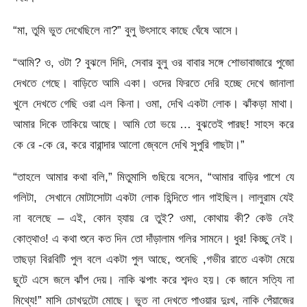
“মা, তুমি ভুত দেখেছিলে না?” বুলু উৎসাহে কাছে ঘেঁষে আসে।
“আমি? ও, ওটা ? বুঝলে দিদি, সেবার বুলু ওর বাবার সঙ্গে শোভাবাজারে পুজো
দেখতে গেছে। বাড়িতে আমি একা। ওদের ফিরতে দেরি হচ্ছে দেখে জানালা
খুলে দেখতে গেছি ওরা এল কিনা। ওমা, দেখি একটা লোক। ঝাঁকড়া মাথা।
আমার দিকে তাকিয়ে আছে। আমি তো ভয়ে … বুঝতেই পারছ! সাহস করে
কে রে -কে রে, করে বারান্দার আলো জ্বেলে দেখি সুপুরি গাছটা।”
“তাহলে আমার কথা বলি,” মিতুমাসি গুছিয়ে বসেন, “আমার বাড়ির পাশে যে
গলিটা, সেখানে মোটাসোটা একটা লোক হিন্দিতে গান গাইছিল। লালুরাম যেই
না বলেছে – এই, কোন হ্যায় রে তুই? ওমা, কোথায় কী? কেউ নেই
কোত্থাও! এ কথা শুনে কত দিন তো দাঁড়ালাম গলির সামনে। ধুর! কিচ্ছু নেই।
তাছড়া বিরবিটি পুল বলে একটা পুল আছে, শুনেছি ,গভীর রাতে একটা মেয়ে
ছুটে এসে জলে ঝাঁপ দেয়। নাকি ঝপাং করে শব্দও হয়। কে জানে সত্যি না
মিথ্যে!” মাসি চোখদুটো মোছে। ভুত না দেখতে পাওয়ার দুঃখ, নাকি পেঁয়াজের