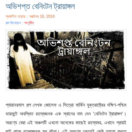
অভিশপ্ত বেনিংটন ট্রায়াঙ্গল
প্রকাশিত হয়েছে : অক্টোবর 18, 2018
গল্প লিখেছেন :
সংগৃহীত
প্যারানরমাল গল্প লেখক জোসেফ এ সিত্রো মার্কিন যুক্তরাষ্ট্রের দক্ষিণ-পশ্চিম
ভারমন্টে অবস্থিত রহস্যজনক এক স্থানের নাম দেন ‘বেনিংটন ট্রায়াঙ্গল’।
অরণ্যে ঘেরা এই অঞ্চলটি এখনো অনেকের কাছেই রহস্যময়, এখানে প্রায়ই
ঘটে থাকে রহস্যজনক সব ঘটনা। এই অরণ্যে ঢুকলেই কেউ হয়তো শুনতে