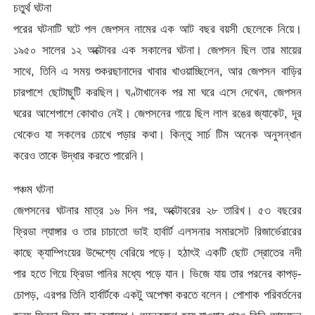
চতুর্থ ঘটনা
পরের ঘটনাটি ঘটে পল জেপসন নামের এক আট বছর বয়সী ছেলেকে নিয়ে।
১৯৫০ সালের ১২ অক্টোবর এক সকালের ঘটনা। জেপসন ছিল তার মায়ের
সাথে, তিনি এ সময় শুকরছানাদের খাবার খাওয়াচ্ছিলেন, আর জেপসন বাড়ির
চারপাশে ছোটাছুটি করছিল। ঘণ্টাখানেক পর মা ঘরে এসে দেখেন, জেপসন
ঘরের আশেপাশে কোথাও নেই। জেপসনের গায়ে ছিল লাল রঙের জ্যাকেট, দূর
থেকেও যা সকলের চোখে পড়ার কথা। কিন্তু সার্চ টিম অনেক অনুসন্ধান
করেও তাকে উদ্ধার করতে পারেনি।
পঞ্চম ঘটনা
জেপসনের ঘটনার মাত্র ১৬ দিন পর, অক্টোবরের ২৮ তারিখ। ৫৩ বছরের
ফ্রিডা ল্যাঙ্গার ও তার চাচাতো ভাই হার্বার্ট এলসনার সমারসেট রিজার্ভেরারের
কাছে ক্যাম্পিংয়ের উদ্দেশ্যে বেরিয়ে পড়ে। হঠাৎই একটি ছোট স্রোতের নদী
পার হতে গিয়ে ফ্রিডা পানির মধ্যে পড়ে যান। ভিজে যায় তার পরনের কাপড়-
চোপড়, এরপর তিনি হার্বার্টকে একটু অপেক্ষা করতে বলেন। পোশাক পরিবর্তনের