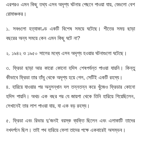
এরপরও এমন কিছু তথ্য এসব অদৃশ্য ঘটনার পেছনে পাওয়া যায়, যেগুলো বেশ
রোমাঞ্চকর।
১. সবগুলো হত্যাকাণ্ড একটি বিশেষ সময়ে ঘটেছে। শীতের সময় ছাড়া
বছরের অন্য সময়ে কেন এমন কিছু ঘটে না?
২. ১৯৪২ ও ১৯৫০ সালের মধ্যে এসব অদৃশ্য হওয়ার ঘটনাগুলো ঘটেছে।
৩. ফ্রিডা ছাড়া আর কারো কোনো হদিস শেষপর্যন্ত পাওয়া যায়নি। কিন্তু
কীভাবে ফ্রিডা তার তাঁবু থেকে অদৃশ্য হয়ে গেল, সেটিই একটি রহস্য।
৪. হারিয়ে যাওয়ার পর অনুসন্ধান দল তন্নতন্ন করে খুঁজেও ফ্রিডার কোনো
হদিস পায়নি। অথচ এক বছর পর যে জায়গা থেকে তিনি হারিয়ে গিয়েছিলেন,
সেখানেই তার লাশ পাওয়া যায়, যা এক বড় রহস্য।
৫. ফ্রিডা এবং রিভার দু’জনই বয়স্ক ব্যক্তি ছিলেন এবং এলাকাটি তাদের
নখদর্পনে ছিল। তাই পথ হারিয়ে ফেলা তাদের পক্ষে একবারেই অসম্ভব।