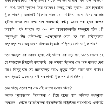
জন্য ফ্রিডা ফিরে যান ক্যাম্পে। অনেকক্ষণ হয়ে যাওয়ার পরও তিনি আসছেন
না দেখে, হার্বার্ট ক্যাম্পে ফিরে আসেন। কিন্তু হার্বাট ক্যাম্পে এসে ফ্রিডাকে
খুঁজে পাননি। এলাকাটি ফ্রিডার কাছে বেশ পরিচিত, ফলে দিনের আলোয়
হারিয়ে যাওয়া তার পক্ষে বেশ অসম্ভবই বটে। আবার শুরু হলো ব্যাপক
তল্লাশি। দুই সপ্তাহ ধরে ৩০০ জন অনুসন্ধানকারীর সমন্বয়ে গঠিত ৫টি
অনুসন্ধান টিম হেলিকপ্টার, এয়ারক্রাফট থেকে শুরু করে বিভিন্নভাবে
তন্নতন্ন করে অনুসন্ধান চালিয়েও ফ্রিডার অস্তিত্ব কোথাও খুঁজে পায়নি।
তবে অদ্ভুত এক ব্যাপার হলো, এই ঘটনার এক বছর পর, ১৯৫১ সালের ১২
মে সমারসেট রিজার্ভের কাছাকাছি এক জায়গায় ফ্রিডার দেহ পড়ে থাকতে দেখা
যায়। কিন্তু তার দেহ ময়নাতদন্ত করেও মৃত্যুর সঠিক কারণ জানা যায়নি।
তবে ফ্রিডাই একমাত্র নারী যার লাশটি খুঁজে পাওয়া গিয়েছিল।
কেন ঘটছে একের পর এক এই অদৃশ্য হওয়ার ঘটনা?
অনেক প্যারানরমাল বিশেষজ্ঞরা এ নিয়ে তাদের নানা অভিমত উপস্থাপন
করেছেন। নেটিভ আমেরিকানরা গ্লসটেনবারি মাউন্টেনের আশেপাশের এলাকাটি