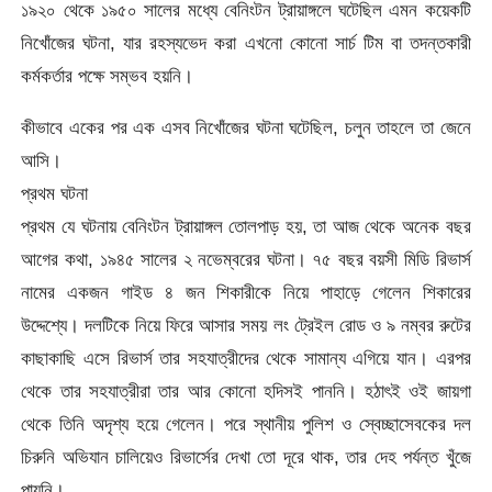
১৯২০ থেকে ১৯৫০ সালের মধ্যে বেনিংটন ট্রায়াঙ্গলে ঘটেছিল এমন কয়েকটি
নিখোঁজের ঘটনা, যার রহস্যভেদ করা এখনো কোনো সার্চ টিম বা তদন্তকারী
কর্মকর্তার পক্ষে সম্ভব হয়নি।
কীভাবে একের পর এক এসব নিখোঁজের ঘটনা ঘটেছিল, চলুন তাহলে তা জেনে
আসি।
প্রথম ঘটনা
প্রথম যে ঘটনায় বেনিংটন ট্রায়াঙ্গল তোলপাড় হয়, তা আজ থেকে অনেক বছর
আগের কথা, ১৯৪৫ সালের ২ নভেম্বরের ঘটনা। ৭৫ বছর বয়সী মিডি রিভার্স
নামের একজন গাইড ৪ জন শিকারীকে নিয়ে পাহাড়ে গেলেন শিকারের
উদ্দেশ্যে। দলটিকে নিয়ে ফিরে আসার সময় লং ট্রেইল রোড ও ৯ নম্বর রুটের
কাছাকাছি এসে রিভার্স তার সহযাত্রীদের থেকে সামান্য এগিয়ে যান। এরপর
থেকে তার সহযাত্রীরা তার আর কোনো হদিসই পাননি। হঠাৎই ওই জায়গা
থেকে তিনি অদৃশ্য হয়ে গেলেন। পরে স্থানীয় পুলিশ ও স্বেচ্ছাসেবকের দল
চিরুনি অভিযান চালিয়েও রিভার্সের দেখা তো দূরে থাক, তার দেহ পর্যন্ত খুঁজে
পায়নি।