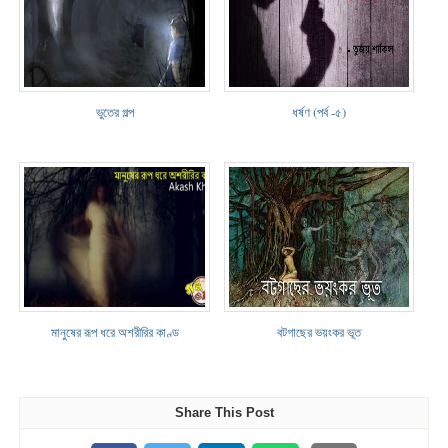
ভুতের গল্প
ধর্ষণ (পর্ব -৫)
মানুষের রূপ ধরে অশরীরির কাণ্ড
বটগাছের ভয়ংকর ভূত
Share This Post