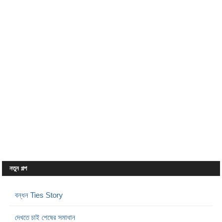
নতুন গল্প
বন্ধন Ties Story
দেখতে চাই শেষের সমাধান