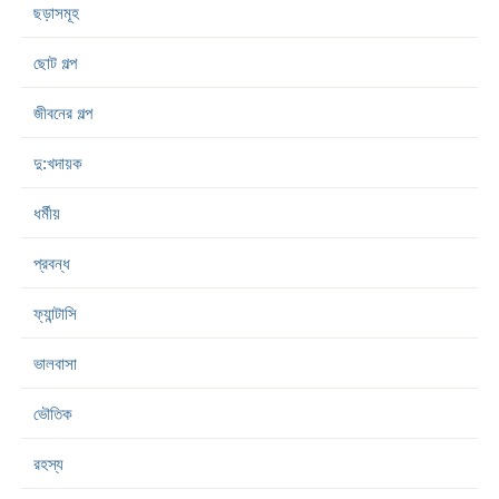
ছড়াসমূহ
ছোট গল্প
জীবনের গল্প
দু:খদায়ক
ধর্মীয়
প্রবন্ধ
ফ্যান্টাসি
ভালবাসা
ভৌতিক
রহস্য