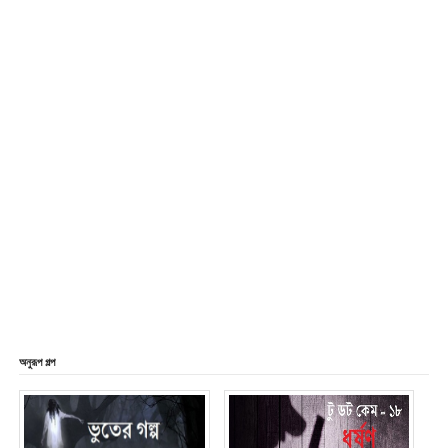
অনুরূপ গল্প