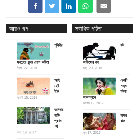
আরও গল্প
সর্বাধিক পঠিত
পৃথিবীর
বউ
সবচেয়ে সুন্দর দেশে কবিতা
অফিসের বস
ডিসে. 22, 2019
জানু. 23, 2018
আই
একটি
হেট
সত্য
ইউ
ঘটনা
অবলম্বনে
জুলাই 15, 2019
আগস্ট 12, 2017
জমিদার
বাড়ি
বাসর
প্রথম
রাত
পর্ব
নভে. 19, 2017
জুন 17, 2017