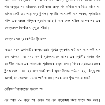
পায় অদ্ভুত সব আওয়াজ, কেউ বনের মধ্যে পথ হারিয়ে আর ফিরে আসে না,
আবার কেউ হয়ে পড়ে বদ্ধ উন্মাদ। স্থানীয় অনেকেই মনে করেন, স্থানটিতে
নাকি এক অশুভ শক্তির প্রভাব আছে। তার ফলে ঘটেছে একের পর এক
রহস্যজনক নিখোঁজ ও মৃত্যুর ঘটনা।
রহস্যময় অরণ্য বেনিংটন ট্রায়াঙ্গল
১৮৯২ সালে এলাকাটির রহস্যময়তার প্রথম সূত্রপাত ঘটে বলে অনেকেই মনে
করে থাকেন। এ সময় হেনরি ম্যাকডওয়েল নামের এক স্থানীয় মাতাল জিম
ক্রাউলি নামের এক কারখানার শ্রমিককে হত্যা করে। বিচারে ম্যাকডওয়েলকে
উন্মাদ ঘোষণা করা হয় এবং ওয়াটারবেরি অ্যাসাইলামে পাঠানো হয়, কিন্তু তার
আগেই সে জেলখানা থেকে পালিয়ে যায়। তাকে আর খুঁজে পাওয়া যায়নি।
বেনিংটন ট্রায়াঙ্গলের প্রবেশ পথ
এর প্রায় ৩০ বছর পর একের পর এক রহস্যময় ঘটনা ঘটতে শুরু করে।