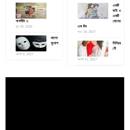
একটি
ভাই ও
একটি
পাগলীটা ৩
বোনের
এক দিন
জুন 30, 2020
নভে. 19, 2017
কালো
মুখোশ
সিনিয়র
বৌ
আগস্ট 5, 2017
আগস্ট 11, 2017