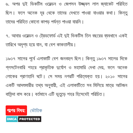
৬. অপর দুই ভিকটিম ওয়েল্ডন ও জেপসন উজ্জ্বল লাল জ্যাকেট পরিহিত
ছিল। ফলে অনেক দূর থেকে তাদের দেখতে পাওয়া যাওয়ার কথা। কিন্তু
তাদের পরিহিত কোনো কাপড় পর্যন্ত পাওয়া যায়নি।
৭. আবার ওয়েল্ডন ও ট্রেডফোর্ড এই দুই ভিকটিম তিন বছরের ব্যবধানে একই
তারিখে অদৃশ্য হয়ে যান, যা বেশ কাকতালীয়।
১৯৩৭ সালের পূর্বে এলাকাটি বেশ জনবহুল ছিল। কিন্তু ১৯৩৭ সালের দিকে
গ্লসটেনবারি শহরে প্রাকৃতিক দুর্যোগ ও মহামারি দেখা দেয়, ফলে অনেক
লোকের প্রাণহানি ঘটে। সে সময় নগরটি পরিত্যক্ত হয়। ২০১০ সালের
একটি আদশুমারীর তথ্য অনুযায়ী, এই এলাকাটিতে সব মিলিয়ে মাত্র আটজন
বাসিন্দা বাস করে। বর্তমানে এটি ভূতুড়ে শহর হিসেবেই পরিচিত।
গল্পের বিষয়:
ভৌতিক