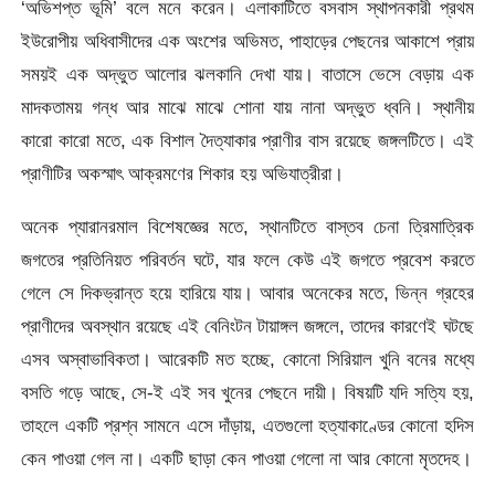
‘অভিশপ্ত ভূমি’ বলে মনে করেন। এলাকাটিতে বসবাস স্থাপনকারী প্রথম
ইউরোপীয় অধিবাসীদের এক অংশের অভিমত, পাহাড়ের পেছনের আকাশে প্রায়
সময়ই এক অদ্ভুত আলোর ঝলকানি দেখা যায়। বাতাসে ভেসে বেড়ায় এক
মাদকতাময় গন্ধ আর মাঝে মাঝে শোনা যায় নানা অদ্ভুত ধ্বনি। স্থানীয়
কারো কারো মতে, এক বিশাল দৈত্যাকার প্রাণীর বাস রয়েছে জঙ্গলটিতে। এই
প্রাণীটির অকস্মাৎ আক্রমণের শিকার হয় অভিযাত্রীরা।
অনেক প্যারানরমাল বিশেষজ্ঞের মতে, স্থানটিতে বাস্তব চেনা ত্রিমাত্রিক
জগতের প্রতিনিয়ত পরিবর্তন ঘটে, যার ফলে কেউ এই জগতে প্রবেশ করতে
গেলে সে দিকভ্রান্ত হয়ে হারিয়ে যায়। আবার অনেকের মতে, ভিন্ন গ্রহের
প্রাণীদের অবস্থান রয়েছে এই বেনিংটন টায়াঙ্গল জঙ্গলে, তাদের কারণেই ঘটছে
এসব অস্বাভাবিকতা। আরেকটি মত হচ্ছে, কোনো সিরিয়াল খুনি বনের মধ্যে
বসতি গড়ে আছে, সে-ই এই সব খুনের পেছনে দায়ী। বিষয়টি যদি সত্যি হয়,
তাহলে একটি প্রশ্ন সামনে এসে দাঁড়ায়, এতগুলো হত্যাকাণ্ডের কোনো হদিস
কেন পাওয়া গেল না। একটি ছাড়া কেন পাওয়া গেলো না আর কোনো মৃতদেহ।