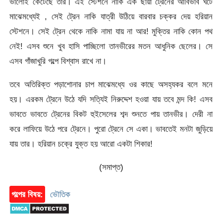
ভালোই কেটেছে তার। এই স্টেশনে নাকি এক ছায়া ট্রেনের আবির্ভাব ঘটে
মাঝেমধ্যেই , সেই ট্রেন নাকি যাত্রী উঠিয়ে বারবার চক্কর দেয় হরিয়ান
স্টেশনে। সেই ট্রেন থেকে নাকি নামা যায় না আর! মুক্তির নাকি কোন পথ
নেই! এসব শুনে খুব হাসি পাচ্ছিলো তানভীরের মতন আধুনিক ছেলের। সে
এসব গাঁজাখুরি গল্পে বিশ্বাস রাখে না।
তবে অতিরিক্ত পড়াশোনার চাপ মাঝেমধ্যে ওর কাছে অসহ্যকর বলে মনে
হয়। এরকম ট্রেনে উঠে যদি সত্যিই নিরুদ্দেশ হওয়া যায় তবে মন্দ কি! এসব
ভাবতে ভাবতে ট্রেনের বিকট হুইসেলের শব্দ শুনতে পায় তানভীর। দেরী না
করে লাফিয়ে উঠে পরে ট্রেনে। পুরো ট্রেনে সে একা। ভাবতেই মনটা জুড়িয়ে
যায় তার। হরিয়ান চক্রে যুক্ত হয় আরো একটা শিকার!
(সমাপ্ত)
গল্পের বিষয়:
ভৌতিক