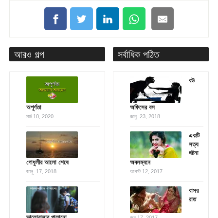
আরও গল্প
সর্বাধিক পঠিত
বউ
অপূর্ণতা
অফিসের বস
মার্চ 10, 2020
জানু. 23, 2018
একটি
সত্য
ঘটনা
গোধুলীর আলো শেষে
অবলম্বনে
জানু. 17, 2018
আগস্ট 12, 2017
বাসর
রাত
ভালোবাসার পালানো
জুন 17, 2017