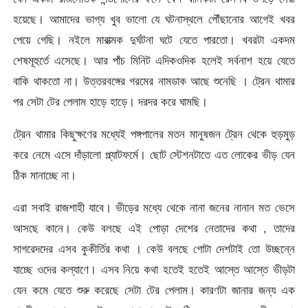
হয়েছে। আমাদের ভাগ্য খুব ভালো যে ঘটনাস্থলে পৌঁছানোর আগেই খবর
পেয়ে গেছি। নইলে মারাত্মক দুর্ঘটনা ঘটে যেতে পারতো। খবরটা একদম
শেষমূহুর্তে এসেছে। আর পাঁচ মিনিট এদিকওদিক হলেই সর্বনাশ হয়ে যেতে
বাকি থাকতো না। উত্তরবঙ্গের গরমের নামডাক আছে শুনেছি । ট্রেন থামার
পর সেটা টের পেলাম হাড়ে হাড়ে। দরদর করে ঘামছি।
ট্রেন থামার কিছুক্ষণের মধ্যেই পঙ্গপালের মতন মানুষজন ট্রেন থেকে হুড়মুড়
করে নেমে এসে দাঁড়ালো প্ল্যাটফর্মে। ছোট স্টেশনটাতে এত লোকের ভীড় যেন
ঠিক মানাচ্ছে না।
এরা সবাই রাজশাহী যাবে। ভীড়ের মধ্যে থেকে নানা জনের নানান মত ভেসে
আসছে কানে। কেউ বলছে এই পোড়া দেশের নেতাদের কথা , তাদের
সাগরেদদের এসব কুকীর্তির কথা । কেউ বলছে গোটা দেশটাই তো উচ্ছন্নে
যাচ্ছে ওদের কল্যাণে। এসব নিয়ে কথা হতেই হতেই আস্তে আস্তে ভীড়টা
যেন কমে যেতে শুরু করেছে সেটা টের পেলাম। কারণটা জানার জন্য এক