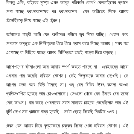
কিন্তু একি, বাইরের দৃশ্যে এমন আমূল পরিবর্তন কেন? রেললাইনের দুপাশে
দেখা যাচ্ছে ধ্বংসাবশেষের পর ধ্বংসাবশেষ। যেন অতীতের দিকে আমায়
টেনেহিঁচড়ে নিয়ে যাচ্ছে এই ট্রেন।
বর্তমানের যাত্রী আমি যেন অতীতের গহীনে ডুব দিতে যাচ্ছি। খেয়াল করে
দেখলাম অদ্ভুত এক নির্লিপ্ততা ধীরে ধীরে গ্রাস করে নিচ্ছে আমায়। সময় যত
এগোচ্ছে বা পিছিয়ে যাচ্ছে আমার নির্লিপ্ততা ততই পাল্লা দিয়ে বাড়ছে।
আশেপাশের ঘটনাগুলো আর আমায় স্পর্শ করতে পারছে না। এরইমধ্যে আরো
একবার পার করেছি হরিয়ান স্টেশন। সেই ভিক্ষুককে আবার দেখেছি। সে
আগের মতন আর বিড়ি টানছে না। শুধু যেন বিড়ির ঈষৎ কমলা আগুন
প্রতিস্থাপিত হয়েছে তার চোখগুলোতে। সেগুলো থেকে যেন ঠিকরে বের হচ্ছে
সেই আগুন। যার কাছে শেষবারের মতন সাহায্য চাইবো ভেবেছিলাম তার এই
মূর্তি দেখে মত পাল্টাতে বাধ্য হয়েছি। সবটা ছেড়ে দিয়েছি নিয়তির ওপর।
ট্রেন যেন আমায় নিয়ে বৃত্তাকারে চক্কর দিচ্ছে গোটা হরিয়ান স্টেশন। এই