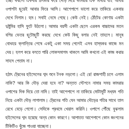
ইচ্ছা করলো একবার চিৎকার করে দৌড় দিয়ে কামরার এক মাথায় যাই আবার
ওপাশটা ছুয়েই আবার ফিরে আসি। আশেপাশে ভালো করে তাকিয়ে একবার
দেখে নিলাম। হুম। সবাই নেমে গেছে। কেউ নেই। ঠোঁটের কোণায় একটা
দুষ্টুমির হাসি ফুটে উঠলো। আমার বয়সী একটা ছেলে এরকম বাচ্চাদের মতন
বগির ভেতর ছুটোছুটি করছে দেখে কেউ কিছু বলার নেই তাহলে। মানুষ
বোধহয় ক্লান্তির শেষে একটু একা সময় পেলেই এসব হাস্যকর কাজে মন
দেয়। হলপ করে বলতে পারি লোকসমাগম থাকলে আমি কখনো এই কাজ করার
সাহস পেতাম না।
হঠাৎ ট্রেনের হুইসেলের শব্দ শুনে টনক নড়লো। এই রে! রাজশাহী চলে এলাম
নাকি? আর কি দৌড় দেয়া হবে না? অন্তত স্টেশনে নামার সময় কামরার
ওপাশের দিক দিয়ে তো নামি। তাই আশেপাশে না তাকিয়ে মোটামুটি মধ্যম গতি
নিয়ে একটা দৌড় লাগালাম। ট্রেনের গতি যেন আমার দৌড়ের গতির সাথে তাল
রেখে বেড়ে গেলো। সেদিকে প্রথমে খেয়াল করিনি। ওপাশে পৌঁছে বুঝলাম
হুইসেলের শব্দ হয়েছে অন্য কোন কারণে। আপাতত আশেপাশে কোন জংশনের
টিকিটিও খুঁজে পাওয়া যাচ্ছেনা।