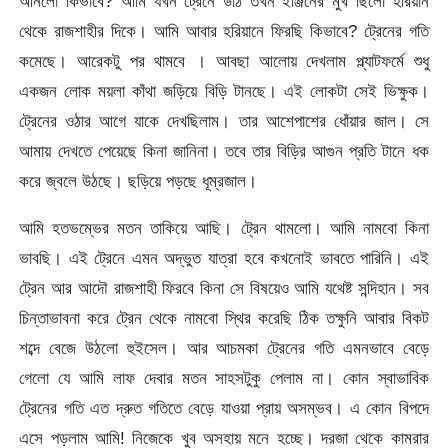
আনলো কিভাবে? আমি যখন ট্রেনে উঠি তখন ইঞ্জিনের মুখ ছিলো হরিয়ান
থেকে রাজশাহীর দিকে। আমি আবার হরিয়ানে ফিরছি কিভাবে? ট্রেনের গতি
কমেছে। আরেকটু পর থামবে । আবছা আলোয় দেখলাম প্ল্যাটফর্মে শুধু
একজন লোক ময়লা কাঁথা জড়িয়ে বিড়ি টানছে। এই লোকটা সেই ভিক্ষুক।
ট্রেনের ওঠার আগে যাকে দেখছিলাম। তার আশেপাশের ধোঁয়ার জাল। সে
আমায় দেখতে পেয়েছে কিনা জানিনা। তবে তার বিড়ির আগুন প্রতি টানে ধক
করে জ্বলে উঠছে। ছড়িয়ে পড়ছে ধূম্রজাল।
আমি হতভম্ভের মতন তাকিয়ে আছি। ট্রেন থামলো। আমি নামবো কিনা
ভাবছি। এই ট্রেনে এমন অদ্ভুত যাত্রা হবে কখনোই ভাবতে পারিনি। এই
ট্রেন আর আদৌ রাজশাহী ফিরবে কিনা সে বিষয়েও আমি যথেষ্ট সন্দিহান। সব
চিন্তাভাবনা করে ট্রেন থেকে নামবো স্থির করেছি ঠিক তক্ষুনি আবার বিকট
শব্দে বেজে উঠলো হুইসেল। আর আচমকা ট্রেনের গতি এমনভাবে বেড়ে
গেলো যে আমি লাফ দেবার মতন সাহসটুকু পেলাম না। কোন স্বাভাবিক
ট্রেনের গতি এত দ্রুত গতিতে বেড়ে যাওয়া প্রায় অসম্ভব। এ কোন বিপদে
এসে পড়লাম আমি! নিজেকে খুব অসহায় মনে হচ্ছে। দরজা থেকে কামরার