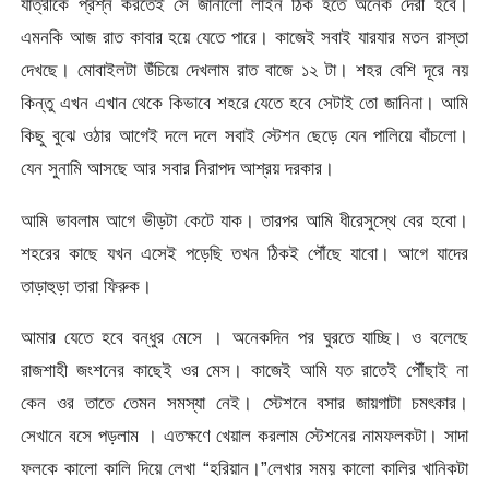
যাত্রীকে প্রশ্ন করতেই সে জানালো লাইন ঠিক হতে অনেক দেরী হবে।
এমনকি আজ রাত কাবার হয়ে যেতে পারে। কাজেই সবাই যারযার মতন রাস্তা
দেখছে। মোবাইলটা উঁচিয়ে দেখলাম রাত বাজে ১২ টা। শহর বেশি দূরে নয়
কিন্তু এখন এখান থেকে কিভাবে শহরে যেতে হবে সেটাই তো জানিনা। আমি
কিছু বুঝে ওঠার আগেই দলে দলে সবাই স্টেশন ছেড়ে যেন পালিয়ে বাঁচলো।
যেন সুনামি আসছে আর সবার নিরাপদ আশ্রয় দরকার।
আমি ভাবলাম আগে ভীড়টা কেটে যাক। তারপর আমি ধীরেসুস্থে বের হবো।
শহরের কাছে যখন এসেই পড়েছি তখন ঠিকই পৌঁছে যাবো। আগে যাদের
তাড়াহুড়া তারা ফিরুক।
আমার যেতে হবে বন্ধুর মেসে । অনেকদিন পর ঘুরতে যাচ্ছি। ও বলেছে
রাজশাহী জংশনের কাছেই ওর মেস। কাজেই আমি যত রাতেই পৌঁছাই না
কেন ওর তাতে তেমন সমস্যা নেই। স্টেশনে বসার জায়গাটা চমৎকার।
সেখানে বসে পড়লাম । এতক্ষণে খেয়াল করলাম স্টেশনের নামফলকটা। সাদা
ফলকে কালো কালি দিয়ে লেখা “হরিয়ান।”লেখার সময় কালো কালির খানিকটা