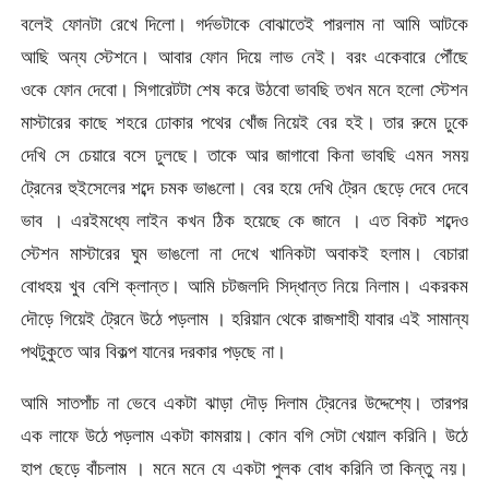
বলেই ফোনটা রেখে দিলো। গর্দভটাকে বোঝাতেই পারলাম না আমি আটকে
আছি অন্য স্টেশনে। আবার ফোন দিয়ে লাভ নেই। বরং একেবারে পৌঁছে
ওকে ফোন দেবো। সিগারেটটা শেষ করে উঠবো ভাবছি তখন মনে হলো স্টেশন
মাস্টারের কাছে শহরে ঢোকার পথের খোঁজ নিয়েই বের হই। তার রুমে ঢুকে
দেখি সে চেয়ারে বসে ঢুলছে। তাকে আর জাগাবো কিনা ভাবছি এমন সময়
ট্রেনের হুইসেলের শব্দে চমক ভাঙলো। বের হয়ে দেখি ট্রেন ছেড়ে দেবে দেবে
ভাব । এরইমধ্যে লাইন কখন ঠিক হয়েছে কে জানে । এত বিকট শব্দেও
স্টেশন মাস্টারের ঘুম ভাঙলো না দেখে খানিকটা অবাকই হলাম। বেচারা
বোধহয় খুব বেশি ক্লান্ত। আমি চটজলদি সিদ্ধান্ত নিয়ে নিলাম। একরকম
দৌড়ে গিয়েই ট্রেনে উঠে পড়লাম । হরিয়ান থেকে রাজশাহী যাবার এই সামান্য
পথটুকুতে আর বিকল্প যানের দরকার পড়ছে না।
আমি সাতপাঁচ না ভেবে একটা ঝাড়া দৌড় দিলাম ট্রেনের উদ্দেশ্যে। তারপর
এক লাফে উঠে পড়লাম একটা কামরায়। কোন বগি সেটা খেয়াল করিনি। উঠে
হাপ ছেড়ে বাঁচলাম । মনে মনে যে একটা পুলক বোধ করিনি তা কিন্তু নয়।