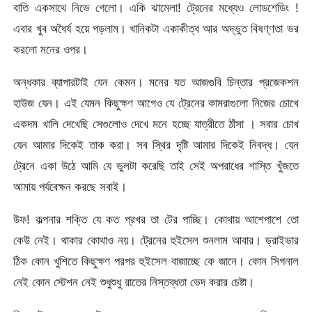
বাতি একসাথে নিভে গেলো। একি ঝামেলা! ট্রেনের মধ্যেও লোডশেডিং !
এবার খুব অধৈর্য হয়ে পড়লাম। খানিকটা একাকীত্ব আর অদ্ভুত বিষণ্ণতা ভর
করলো মনের ওপর।
অন্ধকার ব্যাপারটাই যেন কেমন। মনের যত আজগুবি চিন্তার প্রজেকশন
হাউজ যেন। এই যেমন কিছুক্ষণ আগেও যে ট্রেনের কামরাগুলো নিজের চোখে
একদম খালি দেখেছি সেগুলোও দেখে মনে হচ্ছে যাত্রীতে ঠাঁসা । সবার চোখ
যেন আমার দিকেই তাক করা। সব স্থির দৃষ্টি আমার দিকেই নিবদ্ধ। যেন
ট্রেনে একা উঠে আমি যে ভুলটা করেছি তাই সেই অপরাধের শাস্তি খুঁজতে
আমায় পর্যবেক্ষন করছে সবাই।
উফ! কল্পনার শক্তি যে কত প্রখর তা টের পাচ্ছি। কোথায় আশেপাশে তো
কেউ নেই। থাকার কোথাও নয়। ট্রেনের হুইসেল শুনলাম আবার। ড্রাইভার
ঠিক কোন খুশিতে কিছুক্ষণ পরপর হুইসেল বাজাচ্ছে কে জানে। কোন সিগনাল
নেই কোন স্টেশন নেই শুধুশুধু রাতের নিস্তব্ধতা ভেদ করার চেষ্টা।