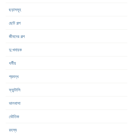
ছড়াসমূহ
ছোট গল্প
জীবনের গল্প
দু:খদায়ক
ধর্মীয়
প্রবন্ধ
ফ্যান্টাসি
ভালবাসা
ভৌতিক
রহস্য