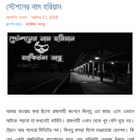
স্টেশনের নাম হরিয়ান
প্রকাশিত হয়েছে : অক্টোবর 17, 2018
গল্প লিখেছেন :
জাকিউল অন্তু
আমার যাওয়ার কথা ছিলো রাজশাহী জংশনে কিন্তু এত কাছে এসে এভাবে
আটকে পড়বো তা কখনোই ভাবিনি। রাজশাহী এখান থেকে খুব বেশি দূরে নয়।
ট্রেনে আর পনেরো মিনিটের পথ। কিন্তু বাগড়া দিলো ভাঙাচোরা রেলপথ। কি
যেন একটা রাজনৈতিক গন্ডগোলের ফলে বেশ খানিকটা রেলপথ উপড়ে নেয়া