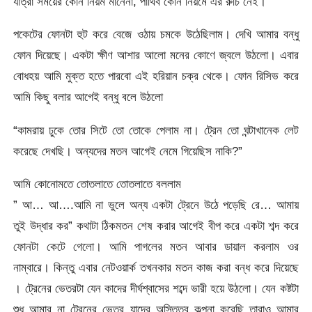
যাত্রা সময়ের কোন নিয়ম মানেনা, পার্থিব কোন নিয়মে এর রুচি নেই।
পকেটের ফোনটা হুট করে বেজে ওঠায় চমকে উঠেছিলাম। দেখি আমার বন্ধু
ফোন দিয়েছে। একটা ক্ষীণ আশার আলো মনের কোণে জ্বলে উঠলো। এবার
বোধহয় আমি মুক্ত হতে পারবো এই হরিয়ান চক্র থেকে। ফোন রিসিভ করে
আমি কিছু বলার আগেই বন্ধু বলে উঠলো
“কামরায় ঢুকে তোর সিটে তো তোকে পেলাম না। ট্রেন তো ঘন্টাখানেক লেট
করেছে দেখছি। অন্যদের মতন আগেই নেমে গিয়েছিস নাকি?”
আমি কোনোমতে তোতলাতে তোতলাতে বললাম
” আ… আ….আমি না ভুলে অন্য একটা ট্রেনে উঠে পড়েছি রে… আমায়
তুই উদ্ধার কর” কথাটা ঠিকমতন শেষ করার আগেই বীপ করে একটা শব্দ করে
ফোনটা কেটে গেলো। আমি পাগলের মতন আবার ডায়াল করলাম ওর
নাম্বারে। কিন্তু এবার নেটওয়ার্ক তখনকার মতন কাজ করা বন্ধ করে দিয়েছে
। ট্রেনের ভেতরটা যেন কাদের দীর্ঘশ্বাসের শব্দে ভারী হয়ে উঠলো। যেন কষ্টটা
শুধু আমার না ট্রেনের ভেতর যাদের অস্তিত্ব কল্পনা করেছি তারাও আমার