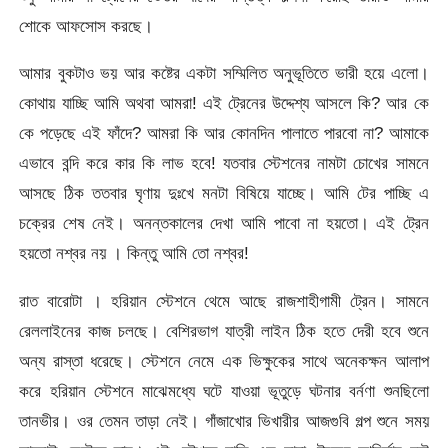
শোকে আফসোস করছে।
আমার বুকটাও ভয় আর কষ্টের একটা সম্মিলিত অনুভূতিতে ভারী হয়ে এলো।
কোথায় যাচ্ছি আমি অথবা আমরা! এই ট্রেনের উদ্দেশ্য আসলে কি? আর কে
কে পড়েছে এই ফাঁদে? আমরা কি আর কোনদিন পালাতে পারবো না? আমাকে
এভাবে বন্দি করে কার কি লাভ হবে! যতবার স্টেশনের নামটা চোখের সামনে
আসছে ঠিক ততবার ঘৃণায় দুঃখে মনটা বিষিয়ে যাচ্ছে। আমি টের পাচ্ছি এ
চক্রের শেষ নেই। অনন্তকালের দেখা আমি পাবো না হয়তো। এই ট্রেন
হয়তো নশ্বর নয় । কিন্তু আমি তো নশ্বর!
রাত বারোটা । হরিয়ান স্টেশনে থেমে আছে রাজশাহীগামী ট্রেন। সামনে
রেললাইনের কাজ চলছে। বেশিরভাগ যাত্রী লাইন ঠিক হতে দেরী হবে শুনে
অন্য রাস্তা ধরেছে। স্টেশনে নেমে এক ভিক্ষুকের সাথে অনেকক্ষন আলাপ
করে হরিয়ান স্টেশনে মাঝেমধ্যে ঘটে যাওয়া ভূতুড়ে ঘটনার বর্নণা শুনছিলো
তানভীর। ওর তেমন তাড়া নেই। গাঁজাখোর ভিখারীর আজগুবি গল্প শুনে সময়