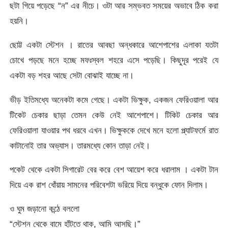
ছটা গিয়ে পড়েছে “ন” এর নীচে। ওটা আর সম্ভবত সময়ের অভাবে ঠিক করা
হয়নি।
ছোট্ট একটা স্টেশন । রাতের আবছা অন্ধকারে আশেপাশের এলাকা যতটা
চোখে পড়ছে মনে হচ্ছে মফঃস্বল শহরে এসে পড়েছি। কিছুদূর পরেই যে
একটা বড় শহর আছে সেটা বোঝাই যাচ্ছে না।
ভীড় ইতিমধ্যে অনেকটা কমে গেছে। একটা ভিক্ষুক, একজন ফেরিওয়ালা আর
টিকেট চেকার ছাড়া তেমন কেউ নেই আশেপাশে। টিকিট চেকার আর
ফেরিওয়ালা যাওয়ার পথ ধরবে এখন। ভিক্ষুককে দেখে মনে হলো প্ল্যাটফর্মে রাত
কাটানোই তার অভ্যাস। তারমধ্যে কোন তাড়া নেই।
পকেট থেকে একটা সিগারেট বের করে বেশ আয়েশ করে ধরালাম । একটা টান
দিয়ে এক রাশ ধোঁয়ায় সামনের পরিবেশটা ভরিয়ে দিয়ে বন্ধুকে ফোন দিলাম।
ও ঘুম জড়ানো কন্ঠে বললো
“স্টেশন থেকে বামে হাঁটতে থাক, আমি আসছি।”