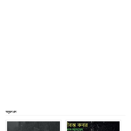
অনুরূপ গল্প