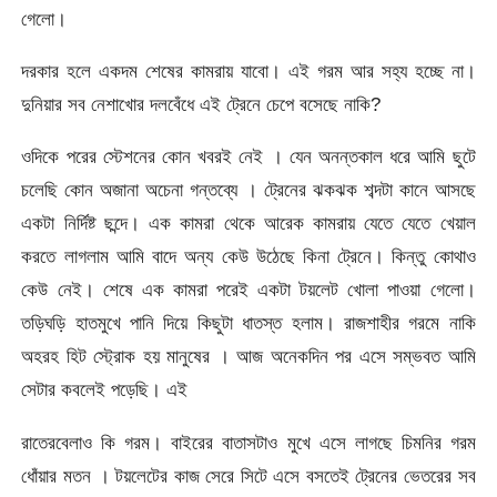
গেলো।
দরকার হলে একদম শেষের কামরায় যাবো। এই গরম আর সহ্য হচ্ছে না।
দুনিয়ার সব নেশাখোর দলবেঁধে এই ট্রেনে চেপে বসেছে নাকি?
ওদিকে পরের স্টেশনের কোন খবরই নেই । যেন অনন্তকাল ধরে আমি ছুটে
চলেছি কোন অজানা অচেনা গন্তব্যে । ট্রেনের ঝকঝক শব্দটা কানে আসছে
একটা নির্দিষ্ট ছন্দে। এক কামরা থেকে আরেক কামরায় যেতে যেতে খেয়াল
করতে লাগলাম আমি বাদে অন্য কেউ উঠেছে কিনা ট্রেনে। কিন্তু কোথাও
কেউ নেই। শেষে এক কামরা পরেই একটা টয়লেট খোলা পাওয়া গেলো।
তড়িঘড়ি হাতমুখে পানি দিয়ে কিছুটা ধাতস্ত হলাম। রাজশাহীর গরমে নাকি
অহরহ হিট স্ট্রোক হয় মানুষের । আজ অনেকদিন পর এসে সম্ভবত আমি
সেটার কবলেই পড়েছি। এই
রাতেরবেলাও কি গরম। বাইরের বাতাসটাও মুখে এসে লাগছে চিমনির গরম
ধোঁয়ার মতন । টয়লেটের কাজ সেরে সিটে এসে বসতেই ট্রেনের ভেতরের সব