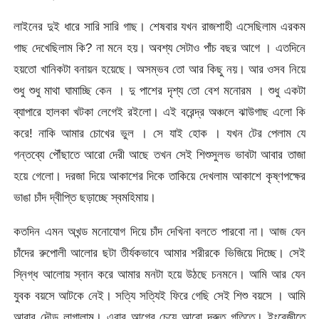
লাইনের দুই ধারে সারি সারি গাছ। শেষবার যখন রাজশাহী এসেছিলাম এরকম
গাছ দেখেছিলাম কি? না মনে হয়। অবশ্য সেটাও পাঁচ বছর আগে । এতদিনে
হয়তো খানিকটা বনায়ন হয়েছে। অসম্ভব তো আর কিছু নয়। আর ওসব নিয়ে
শুধু শুধু মাথা ঘামাচ্ছি কেন । দু পাশের দৃশ্য তো বেশ মনোরম । শুধু একটা
ব্যাপারে হালকা খটকা লেগেই রইলো। এই বরেন্দ্র অঞ্চলে ঝাউগাছ এলো কি
করে! নাকি আমার চোখের ভুল । সে যাই হোক । যখন টের পেলাম যে
গন্তব্যে পৌঁছাতে আরো দেরী আছে তখন সেই শিশুসুলভ ভাবটা আবার তাজা
হয়ে গেলো। দরজা দিয়ে আকাশের দিকে তাকিয়ে দেখলাম আকাশে কৃষ্ণপক্ষের
ভাঙা চাঁদ দ্বীপ্তি ছড়াচ্ছে স্বমহিমায়।
কতদিন এমন অখন্ড মনোযোগ দিয়ে চাঁদ দেখিনা বলতে পারবো না। আজ যেন
চাঁদের রুপোলী আলোর ছটা তীর্যকভাবে আমার শরীরকে ভিজিয়ে দিচ্ছে। সেই
স্নিগ্ধ আলোয় স্নান করে আমার মনটা হয়ে উঠছে চনমনে। আমি আর যেন
যুবক বয়সে আটকে নেই। সত্যি সত্যিই ফিরে গেছি সেই শিশু বয়সে । আমি
আবার দৌড় লাগালাম। এবার আগের চেয়ে আরো দ্রুত গতিতে। ইংরেজীতে