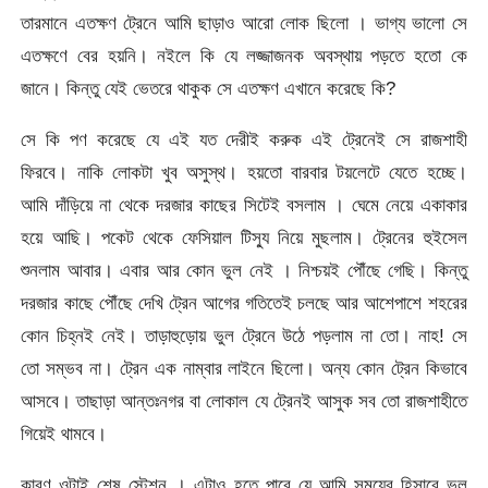
তারমানে এতক্ষণ ট্রেনে আমি ছাড়াও আরো লোক ছিলো । ভাগ্য ভালো সে
এতক্ষণে বের হয়নি। নইলে কি যে লজ্জাজনক অবস্থায় পড়তে হতো কে
জানে। কিন্তু যেই ভেতরে থাকুক সে এতক্ষণ এখানে করেছে কি?
সে কি পণ করেছে যে এই যত দেরীই করুক এই ট্রেনেই সে রাজশাহী
ফিরবে। নাকি লোকটা খুব অসুস্থ। হয়তো বারবার টয়লেটে যেতে হচ্ছে।
আমি দাঁড়িয়ে না থেকে দরজার কাছের সিটেই বসলাম । ঘেমে নেয়ে একাকার
হয়ে আছি। পকেট থেকে ফেসিয়াল টিস্যু নিয়ে মুছলাম। ট্রেনের হুইসেল
শুনলাম আবার। এবার আর কোন ভুল নেই । নিশ্চয়ই পৌঁছে গেছি। কিন্তু
দরজার কাছে পৌঁছে দেখি ট্রেন আগের গতিতেই চলছে আর আশেপাশে শহরের
কোন চিহ্নই নেই। তাড়াহুড়োয় ভুল ট্রেনে উঠে পড়লাম না তো। নাহ! সে
তো সম্ভব না। ট্রেন এক নাম্বার লাইনে ছিলো। অন্য কোন ট্রেন কিভাবে
আসবে। তাছাড়া আন্তঃনগর বা লোকাল যে ট্রেনই আসুক সব তো রাজশাহীতে
গিয়েই থামবে।
কারণ ওটাই শেষ স্টেশন । এটাও হতে পারে যে আমি সময়ের হিসাবে ভুল