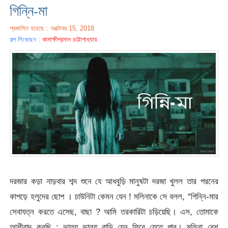
গিন্নি-মা
প্রকাশিত হয়েছে : অক্টোবর 15, 2018
গল্প লিখেছেন :
কামাক্ষীপ্রসাদ চট্টোপাধ্যায়
দরজার কড়া নাড়বার শব্দ শুনে যে আধবুড়ি মানুষটা দরজা খুলল তার পরনের
কাপড়ে হলুদের ছোপ । চাউনিটা কেমন যেন ! মলিনাকে সে বলল, “গিন্নি-মার
সেবাযত্ন করতে এসেছ, বাছা ? আমি তরকারিটা চড়িয়েছি। এস, তোমাকে
আশীবাদ করছি : ভালয় ভালয় বাড়ি যেন ফিরে যেতে পার। মলিনা বেশ