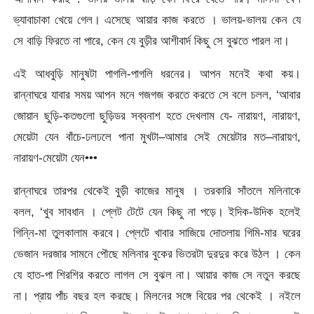
ভ্যাবাচাকা খেয়ে গেল। এসেছে আয়ার কাজ করতে । ভালয়-ভালয় কেন যে
সে বাড়ি ফিরতে না পারে, কেন যে বুড়ীর আশীবার্দ কিছু সে বুঝতে পারল না।
এই আধবুড়ি মানুষটা পাগলি-পাগলি ধরনের। আপন মনেই কথা কয়।
রান্নাঘরে যাবার সময় আপন মনে গজগজ করতে করতে সে বলে চলল, ‘আবার
জোয়ান ছুড়ি-কতগুলো ছুড়িডর সব্বনাশ হতে দেখলাম যে- নারায়ণ, নারায়ণ,
মেয়েটা যেন বাঁচে-ঢলঢলে পানা মুখটা–আমার সেই মেয়েটার মত–নারায়ণ,
নারায়ণ-মেয়েটা যেন•••
রান্নাঘরে তারপর থেকেই বুড়ী কাজের মানুষ । তরকারি সাঁতলে মলিনাকে
বলল, ‘খুব সাবধান । প্লেট টেটে যেন কিছু না পড়ে। ইদিক-উদিক হলেই
গিন্নি-মা তুলকালাম করবে। প্লেটে খাবার সাজিয়ে দোতলায় গিমি-মার ঘরের
ভেজান দরজার সামনে পৌছে মলিনার বুকের ভিতরটা দুরদুর করে উঠল । কেন
যে হাত-পা শিরশির করতে লাগল সে বুঝল না। আয়ার কাজ সে নতুন করছে
না। প্রায় পাঁচ বছর হল করছে। মিলনের সঙ্গে বিয়ের পর থেকেই । নইলে