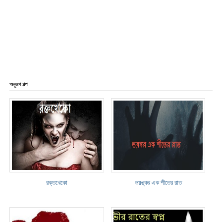
অনুরূপ গল্প
রক্তখেকো
ভয়ঙ্কর এক শীতের রাত