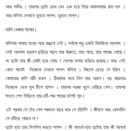
আর গভীর । তারপর দুটো চোখ যেন এক হয়ে গিয়ে অমাবস্যার রাত হল ।
আর মলিনা সেখানে ডুবতে লাগল, ডুবতে লাগল।
ঘরটা বেজায় স্তব্ধ।
মলিনার মাথার মধ্যে আর যন্ত্রণা নেই। সর্বাঙ্গে শুধু একটা বিমঝিমে অবসাদ ।
সেই অবসাদ ক্রমশ ছড়িয়ে পড়ল তার উরুতে, তার পায়ে, তার পায়ের গোছে।
পা দুটো তার কী মোটা হয়ে গেছে ! লেপের তলায় ছড়িয়ে রয়েছে। সাড় নেই
কোন পায়েই নিজেকে দেখতে লাগল মলিনা । বিছানা ছেড়ে সে উঠল ।
কোমরের কশি আঁট করল । ঠিকঠাক করে নিল তার আচল। বড় আয়নায়
নিজেকে দেখে মুখ টিপে হাসল । তারপর দরজা খুলে বেরিয়ে গেল। তারপর
শুনতে পেল সিড়িতে তার চটি-পরা পায়ের চটপট শব্দ।
এই প্রথম সে টের পেল পঞ্চান্ন বছর ধরে সে হাঁটেনি । জীবনে আর কোনদিন
সে হাঁটছে পারবে না !
দুটো হাত তার নিশপিশ করতে লাগল । কী আশ্চর্য-হাত দুটোয় তার কী আশ্চর্য