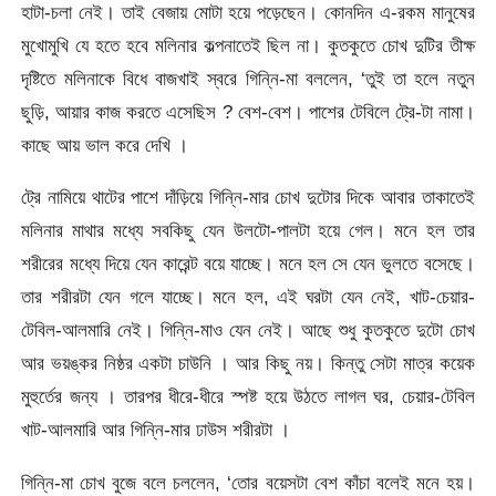
হাটা-চলা নেই। তাই বেজায় মোটা হয়ে পড়েছেন। কোনদিন এ-রকম মানুষের
মুখোমুখি যে হতে হবে মলিনার কল্পনাতেই ছিল না। কুতকুতে চোখ দুটির তীক্ষ
দৃষ্টিতে মলিনাকে বিধে বাজখাই স্বরে গিন্নি-মা বললেন, ‘তুই তা হলে নতুন
ছুড়ি, আয়ার কাজ করতে এসেছিস ? বেশ-বেশ। পাশের টেবিলে ট্রে-টা নামা।
কাছে আয় ভাল করে দেখি ।
ট্রে নামিয়ে থাটের পাশে দাঁড়িয়ে গিন্নি-মার চোখ দুটোর দিকে আবার তাকাতেই
মলিনার মাথার মধ্যে সবকিছু যেন উলটো-পালটা হয়ে গেল। মনে হল তার
শরীরের মধ্যে দিয়ে যেন কারেন্ট বয়ে যাচ্ছে। মনে হল সে যেন ভুলতে বসেছে।
তার শরীরটা যেন গলে যাচ্ছে। মনে হল, এই ঘরটা যেন নেই, খাট-চেয়ার-
টেবিল-আলমারি নেই। গিন্নি-মাও যেন নেই। আছে শুধু কুতকুতে দুটো চোখ
আর ভয়ঙ্কর নিষ্ঠর একটা চাউনি । আর কিছু নয়। কিন্তু সেটা মাত্র কয়েক
মুহুর্তের জন্য । তারপর ধীরে-ধীরে স্পষ্ট হয়ে উঠতে লাগল ঘর, চেয়ার-টেবিল
খাট-আলমারি আর গিন্নি-মার ঢাউস শরীরটা ।
গিন্নি-মা চোখ বুজে বলে চললেন, ‘তোর বয়েসটা বেশ কাঁচা বলেই মনে হয়।