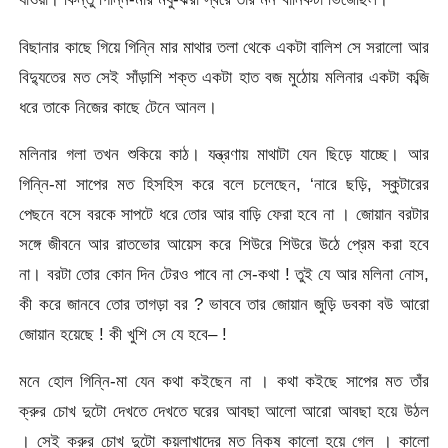
বিছানার কাছে গিয়ে গিন্নি মার মাথার তলা থেকে একটা বালিশ সে সরালো আর
বিদ্যুতের মত সেই সাঁড়াশি শক্ত একটা হাত বজ মুঠোয় মলিনার একটা কব্জি
ধরে তাকে নিজের কাছে টেনে আনল।
মলিনার গলা তখন শুকিয়ে কাঠ। যন্ত্রণায় মাথাটা যেন ছিড়ে যাচ্ছে। আর
গিন্নি-মা সাপের মত হিসহিস করে বলে চলেছেন, ‘নারে ছড়ি, স্কুটারের
পেছনে বসে বরকে সাপটে ধরে তোর আর বাড়ি ফেরা হবে না । জোয়ান বরটার
সঙ্গে জীবনে আর রাতভোর আয়েস করে শিউরে শিউরে উঠে প্রেম করা হবে
না। বরটা তোর কোন দিন টেরও পাবে না সে-কথা ! তুই যে আর মলিনা নোস,
কী করে জানবে তোর তাগড়া বর ? ভাববে তার জোয়ান জুড়ি ডবকা বউ আরো
জোয়ান হয়েছে ! কী খুশি সে যে হবে– !
মনে হোল গিন্নি-মা যেন কথা কইছেন না । কথা কইছে সাপের মত তাঁর
ক্রুর চোখ দুটো দেখতে দেখতে ঘরের আবছা আলো আরো আবছা হয়ে উঠল
। সেই ক্রুর চোখ দুটো কয়লাখাদের মত নিকষ কালো হয়ে গেল । কালো