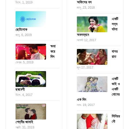
অফিসের বস
ডিসে. 1, 2019
জানু. 23, 2018
একটি
সত্য
ঘটনা
ছোটলোক
অবলম্বনে
জানু. 6, 2019
আগস্ট 12, 2017
ক্ষমা
করে
বাসর
দিস
রাত
ফেব্রু. 5, 2019
জুন 17, 2017
একটি
ভাই ও
একটি
ছদ্মবেশী
বোনের
ডিসে. 4, 2017
এক দিন
নভে. 19, 2017
সিনিয়র
বৌ
পেত্নীর জামাই
অক্টো. 31, 2019