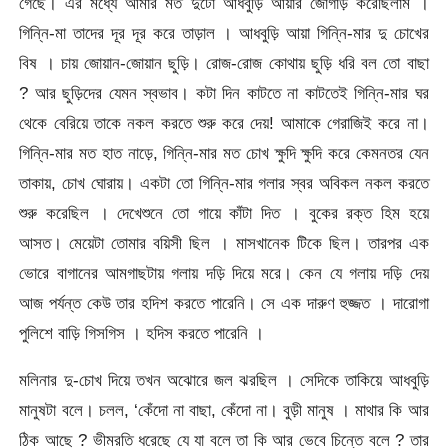
গেছে। এর মধ্যে আমার মত দুটো আধবুড়ি আয়ার জোগাড় করেছিলাম ।
গিন্নি-মা তাদের দূর দূর করে তাড়াল । আধবুড়ি আয়া গিন্নি-মার দু চোখের
বিষ । চায় জোয়ান-জোয়ান ছুড়ি। রোজ-রোজ কোথায় ছুড়ি ধরি বল তো বাছা
? আর ছুড়িদের যেমন স্বভাব। কটা দিন কাটতে না কাটতেই গিন্নি-মার ঘর
থেকে বেরিয়ে তাকে নকল করতে শুরু করে দেয়! আমাকে গেরাজিই করে না।
গিন্নি-মার মত হাত নাড়ে, গিন্নি-মার মত চোখ ক্ষুদি ক্ষুদি করে কেমনতর যেন
তাকায়, চোখ ঘোরায়। একটা তো গিন্নি-মার গলার স্বর অবিকল নকল করতে
শুরু করেছিল । দেখেশুনে তো গায়ে কাঁটা দিত । বুকের রক্ত হিম হয়ে
আসত। মেয়েটা তোমার বয়িসী ছিল । মাসখানেক টিকে ছিল। তারপর এক
ভোরে বাগানের আমগাছটায় গলায় দড়ি দিয়ে মরে। কেন যে গলায় দড়ি দেয়
আজ পর্যন্ত কেউ তার হদিশ করতে পারেনি। সে এক দারুণ হুজ্জত । দারোগা
পুলিশে বাড়ি গিসগিস । হদিস করতে পারেনি ।
মলিনার দু-চোখ দিয়ে তখন অঝোরে জল ঝরছিল । সেদিকে তাকিয়ে আধবুড়ি
মানুষটা বলে। চলল, ‘কেঁদো না বাছা, কেঁদো না। বুড়ী মানুষ । মাথার কি আর
ঠিক আছে ? ভীমরতি ধরেছে যে যা বলে তা কি আর ভেবে চিন্তে বলে ? তার