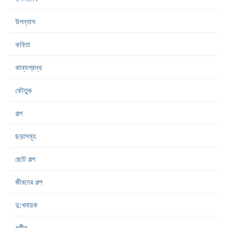
উপন্যাস
কবিতা
কাব্যগ্রন্থ
কৌতুক
গল্প
ছড়াসমূহ
ছোট গল্প
জীবনের গল্প
দু:খদায়ক
ধর্মীয়