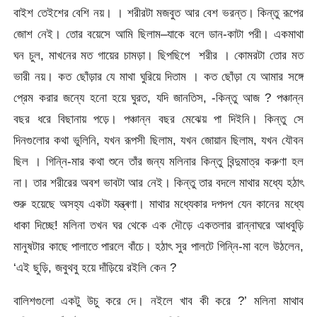
বাইশ তেইশের বেশি নয়। । শরীরটা মজবুত আর বেশ ভরন্ত। কিন্তু রূপের
জোশ নেই। তোর বয়েসে আমি ছিলাম–যাকে বলে ডান-কাটা পরী। একমাথা
ঘন চুল, মাখনের মত গায়ের চামড়া। ছিপছিপে শরীর । কোমরটা তোর মত
ভারী নয়। কত ছোঁড়ার যে মাথা ঘুরিয়ে দিতাম । কত ছোঁড়া যে আমার সঙ্গে
প্রেম করার জন্যে হনো হয়ে ঘুরত, যদি জানতিস, -কিন্তু আজ ? পঞ্চান্ন
বছর ধরে বিছানায় পড়ে। পঞ্চান্ন বছর মেঝেয় পা দিইনি। কিন্তু সে
দিনগুলোর কথা ভুলিনি, যখন রূপসী ছিলাম, যখন জোয়ান ছিলাম, যখন যৌবন
ছিল । গিন্নি-মার কথা শুনে তাঁর জন্য মলিনার কিন্তু বিন্দুমাত্র করুণা হল
না। তার শরীরের অবশ ভাবটা আর নেই। কিন্তু তার বদলে মাথার মধ্যে হঠাৎ
শুরু হয়েছে অসহ্য একটা যন্ত্ৰণা। মাথার মধ্যেকার দপদপ যেন কানের মধ্যে
ধাকা দিচ্ছে! মলিনা তখন ঘর থেকে এক দৌড়ে একতলার রান্নাঘরে আধবুড়ি
মানুষটার কাছে পালাতে পারলে বাঁচে। হঠাৎ সুর পালটে গিন্নি-মা বলে উঠলেন,
‘এই ছুড়ি, জবুথবু হয়ে দাঁড়িয়ে রইলি কেন ?
বালিশগুলো একটু উচু করে দে। নইলে খাব কী করে ?’ মলিনা মাথাব