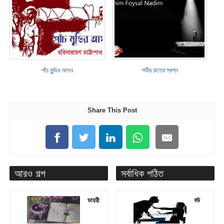
পাঁচ মুন্ডির আসর
গভীর রাতের স্বপ্ন
Share This Post
আরও গল্প
সর্বাধিক পঠিত
ডায়রী
বউ