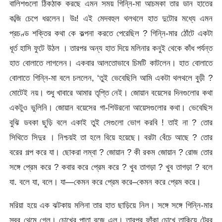
বালিশগুলো ঠিকঠাক করছে এমন সময় গিন্নি-মা আচমকা তার ডান হাতের
কব্জি চেপে ধরলেন। উঃ! এই মেদবহুল থলথলে হাত দুটোর মধ্যে এমন
প্রচণ্ড শক্তির কথা কে কল্পনা করতে পেরেছিল ? গিন্নি-মার ঠোঁটে একটা
ধূর্ত হাসি ফুটে উঠল । তারপর অন্য হাত দিয়ে মলিনার কনুই থেকে কাঁধ পর্যন্ত
হাত বোলাতে লাগলেন। একবার আলতোভাবে চিমটি কাটলেন। হাত বোলাতে
বোলাতে গিন্নি-মা বলে চললেন, ‘তুই ভেবেছিলি আমি একটা থলথলে বুড়ী ?
মোটেই নয়। শুধু খাবারে আমার তৃপ্তি নেই। জোয়ান বয়েসের দিনগুলোর কথা
একটুও ভুলিনি। জোয়ান বয়েসের গা-শিউরনো আয়েসগুলোর কথা। ভেবেছিস
বুঝি ডবকা ছুড়ি বলে একাই তুই সেগুলো ভোগ করবি ! তাই না ? তোর
সিথিতে সিদুর । নিশ্চয়ই তা হলে বিয়ে হয়েছে। বরটা বেঁচে আছে ? তোর
বরের গল্প করে যা। ছোকরা লম্বা ? জোয়ান ? কী রকম জোয়ান ? রোজ তোর
সঙ্গে প্রেম করে ? কবার করে প্রেম করে ? খুব তাগড়া ? খুব তাগড়া ? বলে
যা. বলে যা, বলে। যা—কেমন করে প্রেম করে–কেমন করে প্রেম করে।
মরিয়া হয়ে এক ঝটকায় মলিনা তার হাত ছাড়িয়ে নিল। সঙ্গে সঙ্গে গিন্নি-মার
স্বর থেমে গেল। চোখের পাতা বুজে এল। তারপর ফাঁকা চোখে তাকিয়ে ট্রের