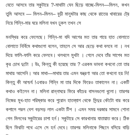
যেতে আসবে তার স্কুটারে ?-মাথাটা যেন ছিড়ে যাচ্ছে-মিলন—মিলন, কখন
তুমি আসবে — মিলন–মিলন– বুড়ী মানুষটার কাছ থেকে রাতের খাবারের ট্রে
নিয়ে গিন্নি-মার ঘরে মলিনা যখন ঢুকল তখন সে
মনস্থির করে ফেলেছে। গিন্নি-মা যদি আগের মত তার গায়ে হাত বোলাতে
বোলাতে নির্বিমে কথাগুলো বলেন, তাহলে সে আর ছেড়ে কথা বলবে না । নখ
দিয়ে ফালি-ফালি করে ফেলবে। থলথলে মুখটা । গেলে দেবে তাঁর সাপেব মত
কৃর চোখ দুটো । উঃ, কিন্তু কী হয়েছে তার ? এরকম ভাবনা কখনো তো তার
মাথায় আসেনি। আর মাথা—মাথায় তার এমন যন্ত্রণা আর তো কখনো হয় নি!
কিন্তু কী আশ্চর্য !এবারও গিন্নি মা তার দিকে ফিরেও তাকালেন না। একটি
কথাও কইলেন না। মলিনা রান্নাঘরে ফিরে কাঁচের বাসনগুলো ধুলো। তারপর
নিজের মুখ-হাত পরিষ্কার করে পুরোন হাতব্যাগ থেকে সিন্দুর কৌটো বার করে
কপালে পরল বেশ বড়সড় লাল একটা টিপ । এমন সময় দরজার সামনে শোনা
গেল মিলনের স্কুটারের চাপা হর্ন। স্কুটারে সে কারখানায় যাতায়াত করে। ঠিক
ছিল ফিরতি পথে এসে সে হর্ন দেবে। তারপর মলিনাকে পিছনে বসিয়ে বাড়ি