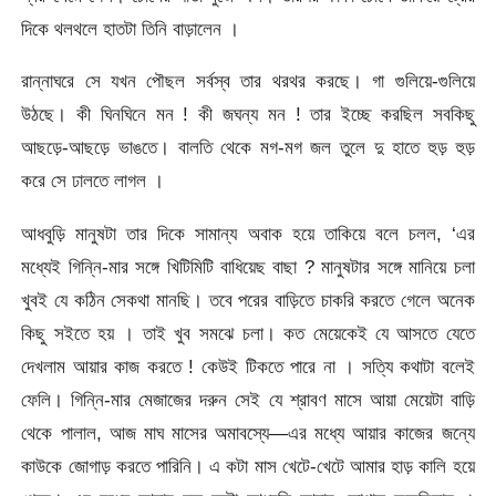
দিকে থলথলে হাতটা তিনি বাড়ালেন ।
রান্নাঘরে সে যখন পৌছল সর্বস্ব তার থরথর করছে। গা গুলিয়ে-গুলিয়ে
উঠছে। কী ঘিনঘিনে মন ! কী জঘন্য মন ! তার ইচ্ছে করছিল সবকিছু
আছড়ে-আছড়ে ভাঙতে। বালতি থেকে মগ-মগ জল তুলে দু হাতে হুড় হুড়
করে সে ঢালতে লাগল ।
আধবুড়ি মানুষটা তার দিকে সামান্য অবাক হয়ে তাকিয়ে বলে চলল, ‘এর
মধ্যেই গিন্নি-মার সঙ্গে খিটিমিটি বাধিয়েছ বাছা ? মানুষটার সঙ্গে মানিয়ে চলা
খুবই যে কঠিন সেকথা মানছি। তবে পরের বাড়িতে চাকরি করতে গেলে অনেক
কিছু সইতে হয় । তাই খুব সমঝে চলা। কত মেয়েকেই যে আসতে যেতে
দেখলাম আয়ার কাজ করতে ! কেউই টিকতে পারে না । সত্যি কথাটা বলেই
ফেলি। গিন্নি-মার মেজাজের দরুন সেই যে শ্রাবণ মাসে আয়া মেয়েটা বাড়ি
থেকে পালাল, আজ মাঘ মাসের অমাবস্যে—এর মধ্যে আয়ার কাজের জন্যে
কাউকে জোগাড় করতে পারিনি। এ কটা মাস খেটে-খেটে আমার হাড় কালি হয়ে