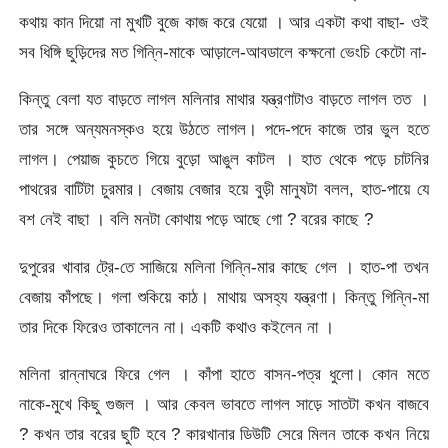
কথায় কান দিয়ো না মুখটি বুজে কাজ করে যেয়ো । আর একটা কথা বাছা- ওই
সব ধিঙ্গি ছুড়িদের মত গিন্নি-মাকে আড়ালে-আবডালে কক্ষনো ভেংচি কেটো না-
কিন্তু বেলা যত বাড়তে লাগল মলিনার মাথার যন্ত্রণাটাও বাড়তে লাগল তত ।
তার সঙ্গে অন্যমনস্কও হয়ে উঠতে লাগল। পদে-পদে কাজে তার ভুল হতে
লাগল। পেয়াজ কুচতে গিয়ে বুড়ো আঙুল কাটল । হাত থেকে পড়ে চাটনির
পাথরের বাটিটা চুরমার। বেজায় বেজার হয়ে বুড়ী মানুষটা বলল, হাত-পায়ে যে
বশ নেই বাছা । বলি মনটা কোথায় পড়ে আছে গো ? বরের কাছে ?
দুপুরের খাবার ট্রে-তে সাজিয়ে মলিনা গিন্নি-মার কাছে গেল । হাত-পা তখন
বেজায় কাঁপছে। গলা শুকিয়ে কাঠ। মাথায় অসহ্য যন্ত্রণা। কিন্তু গিন্নি-মা
তার দিকে ফিরেও তাকালেন না। একটি কথাও কইলেন না ।
মলিনা রান্নাঘরে ফিরে গেল । কাঁপা হাতে বাসন-পত্র ধুলো। কোন মতে
নাকে-মুখে কিছু গুজল । আর কেবল ভাবতে লাগল সাড়ে সাতটা কখন বাজবে
? কখন তার বরের ছুটি হবে ? কারখানার ডিউটি সেরে মিলন তাকে কখন নিয়ে