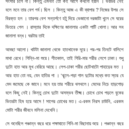
সংসার চলে না। কিন্তু এমনটা তো কই আগে কখনো হয়নি । ভয়ডর নেই
বলে মনে তার বেশ গর্ব। ছিল । কিন্তু আজ এ কী ব্যাপার ? নিজের উপর সে
বিরক্ত হল । তারপর বেশ সন্তৰ্পণে হটু দিয়ে ভেজানো দরজাটা খুলে সে ঘরের
ভিতরে গেল । রাস্তার দিকে দক্ষিণের জানালার একটা পাটি খোলা। আর সব
জানালা বন্ধ। ঘরটায় তাই
আবছা আলো। খাটটা জানালা থেকে হাতখানেক দূরে। পর-পর তিনটে বালিশে
মাথা রেখে। গিন্নি-মা শুয়ে। শীতকাল, তাই গিরি-মার শরীর লেপে ঢাকা। শুধু
দুটো হাত আর মুখ বেরিয়ে আছে। লেপ-ঢাকা শরীর ছোটখাটো পাহাড়ের মত ।
আর হাত তো নয়, যেন হাতির পা । ‘ঝুলে-পড়া গাল দুটোর মধ্যে কত স্তর যে
মেদ জমেছে কে জানে। মনে হয় তার শরীরে থলথলে। মেদের নিচে হাড়গোড়
বলে কিছু নেই। কিন্তু চোখ দুটো অসম্ভব তীক্ষ্ম। চোখে চোখ পড়লে বুকের
ভিতরটা হিম হয়ে আসে ! সাপের চোখের মত। এ-রকম নিরস চাউনি, এরকম
মোটা শরীর জীবনে মলিনা দেখেনি।
সে শুনেছিল পঞ্চান্ন বছর ধরে পক্ষাঘাতে গিনি-মা বিছানায় শুয়ে । পঞ্চান্ন বছর