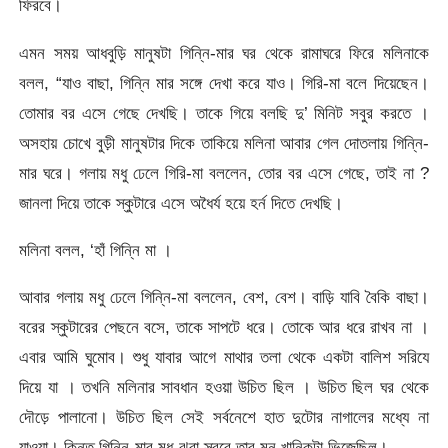
ফিরবে।
এমন সময় আধবুড়ি মানুষটা গিন্নি-মার ঘর থেকে রামাঘরে ফিরে মলিনাকে
বলল, “যাও বাছা, গিন্নি মার সঙ্গে দেখা করে যাও। গিরি-মা বলে দিয়েছেন।
তোমার বর এসে গেছে দেখছি। তাকে গিয়ে বলছি দু’ মিনিট সবুর করতে ।
অসহায় চোখে বুড়ী মানুষটার দিকে তাকিয়ে মলিনা আবার গেল দোতলায় গিন্নি-
মার ঘরে। গলায় মধু ঢেলে গিরি-মা বললেন, তোর বর এসে গেছে, তাই না ?
জানলা দিয়ে তাকে স্কুটারে এসে অধৈর্য হয়ে হর্ন দিতে দেখছি।
মলিনা বলল, ‘হাঁ গিন্নি মা ।
আবার গলায় মধু ঢেলে গিন্নি-মা বললেন, বেশ, বেশ। বাড়ি যাবি বৈকি বাছা।
বরের স্কুটারের পেছনে বসে, তাকে সাপটে ধরে। তোকে আর ধরে রাখব না ।
এবার আমি ঘুমোব। শুধু যাবার আগে মাথার তলা থেকে একটা বালিশ সরিযে
দিয়ে যা । তখনি মলিনার সাবধান হওয়া উচিত ছিল । উচিত ছিল ঘর থেকে
দৌড়ে পালানো। উচিত ছিল সেই সৰ্বনেশে হাত দুটোর নাগালের মধ্যে না
যাওয়া। কিন্তু গিন্নি-মার মধু-ঝরা স্বরে তার মন খানিকটা ভিজেছিল।