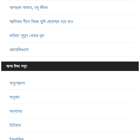
আশঙ্কা থাকবে, তবু জীবন
প্রতিবার শীতে ভিজে তুমি জ্যোস্না হয়ে যাও
কবিতা: পুতুল খেলার ভুল
জোনাকিগুলো
গল্পের বিষয় সমূহ
অনুপ্রেরণা
অনুবাদ
অন্যান্য
ইতিহাস
ইসলামিক