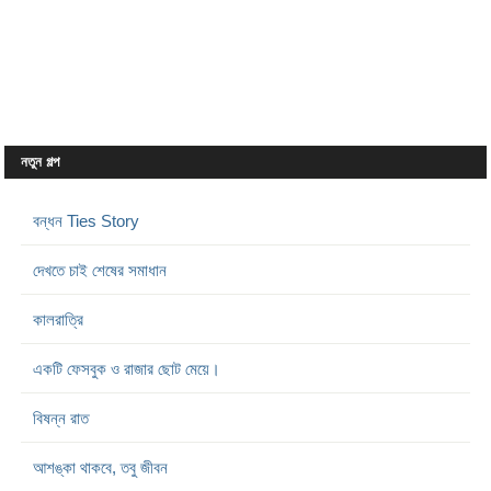
নতুন গল্প
বন্ধন Ties Story
দেখতে চাই শেষের সমাধান
কালরাত্রি
একটি ফেসবুক ও রাজার ছোট মেয়ে।
বিষন্ন রাত
আশঙ্কা থাকবে, তবু জীবন