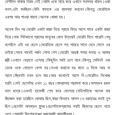
বেশীদিন থাকার নিয়ম নেই।আমি ওকে বিয়ে করে এখানে সবসময় থাকব।ওঝা
বলল,এটা বদজ্বিন।উনি কালকে এর ব্যবস্থা করবেন।কিন্তু মেয়েটাকে
এরপর আর পাওয়া যায়না।অনেক খোজা হয়।
অনেক দিন পর মেয়েটা একটা বাচ্চা নিয়ে গ্রামে ফিরে আসে সাথে একটা বাচ্চা
নিয়ে।নাক সিটকানো গ্রামের মানুষের কোন উত্তরই মেয়েটা দিতে পারেনি।শুধু
বলেছিল এটা ওর ছেলে।মেয়েটাকে ছেলে সহ গাছের সাথে বেধে ফেলে ওর
ভাইরা।সাথে সাথেই গর্জন শোনা গেল।মেয়েটা আড়ষ্ঠ গলায় বলছে ও আমার
স্ত্রী।এখানে বেড়াতে এসেছে।কিছুদিন পরই চলে যাবে।কিন্তু সেদিনই ওঝ
ডেকে ওকে বোতলে ফেলা হয়।তওবা করানো হয় যাতে এ দিকে আর না
আসে।জ্বিনটা তখন চলে যায়।আর কখোনই আসে নি।মেয়েটাও নিখোজ
হয়নি।সেই ছেলেটার এখন ১১ বছর।মাদ্রাসায় পড়াশুনা করে।অসম্ভব রকম
ভাল ছাত্র।এখনই হাফেজী শেষ করে ফেলেছে।মহিলাটাকে অনেক বার
জিজ্ঞেস করা হয়েছিল কোথায় ছিল,বাচ্চা কিভাবে আসল।ও বরাবরের মতই চুপ
ছিল।ছেলেটা অসম্ভব সুন্দর।ছেলেটাকেগ্রামের সবাই জ্বিনের ছেলে নামে
চেনে।গ্রামটা কিশোরগঞ্জের কাছাকাছি জাহাঙ্গীরপুর।