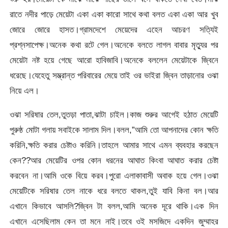
রাতে নদীর পাড়ে মেয়েটা একা একা কারো সাথে কথা বলত একা একা আর খুব
জোরে জোরে হাসত।গ্রামদেশে মেয়েদের এহেন আচরণ সত্যিই
প্রশ্নসাপেক্ষ।অনেক কথা রটে গেল।অনেকে বলতে লাগল বাবার মৃত্যুর পর
মেয়েটা নষ্ট হয়ে গেছে আরো হাব
িজাবি।অনেকে বললেন মেয়েটাকে জ্বিনে
ধরেছে।যেহেতু সম্ভ্রান্ত পরিবারের মেয়ে তাই ওর ভাইরা জ্বিন তাড়ানোর ওঝা
নিয়ে এল।
ওঝা সরিষার তেল,তুতড়া পাতা,ঝাটা চাইল।কাজ শুরুর আগেই হঠাত মেয়েটি
পুরুষ্ঠ মোটা গলায় সবাইকে সালাম দিল।বলল,”আমি তো আপনাদের কোন ক্ষতি
করিনি,ক্ষতি করার চেষ্টাও করিনি।তাহলে আমার সাথে এমন ব্যবহার করছেন
কেন??আর মেয়েটির ওপর কোন ধরনের আঘাত কিংবা আঘাত করার চেষ্টা
করবেন না।আমি ওকে বিয়ে করব।পুরো এলাকাবাসী অবাক হয়ে গেল।ওঝা
মেয়েটিকে সরিষার তেল নাকে ধরে বলতে থাকল,তুই যাবি কিনা বল।আর
এখানে কিভাবে আসলি?জ্বিন টা বলল,আমি অনেক দূরে থাকি।এক দিন
এখানে এসেছিলাম কেন তা মনে নাই।তবে ওই মসজিদে একদিন জুম্মাহর