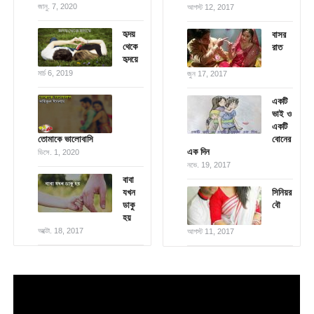
জানু. 7, 2020
আগস্ট 12, 2017
হৃদয়
বাসর
থেকে
রাত
হৃদয়ে
মার্চ 6, 2019
জুন 17, 2017
একটি
ভাই ও
একটি
তোমাকে ভালোবাসি
বোনের
এক দিন
ডিসে. 1, 2020
নভে. 19, 2017
বাবা
যখন
সিনিয়র
ডাকু
বৌ
হয়
অক্টো. 18, 2017
আগস্ট 11, 2017