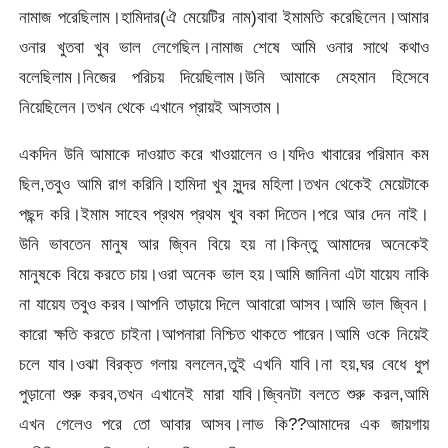
নামাজ পরেছিলাম।হামিদার(ঐ মেয়েটির নাম)বাবা ইমামতি করেছিলেন।আমার
ওনার খুতবা খুব ভাল লেগেছিল।নামাজ শেষে আমি ওনার সাথে কথাও
বলেছিলাম।নিজের পরিচয় দিয়েছিলাম।উনি আমাকে মেহমান হিসেবে
নিয়েছিলেন।তখন থেকে এখানে প্রায়ই আসতাম।
একদিন উনি আমাকে দাওয়াত করে খাওয়ালেন ও।যদিও খাবারের পরিমান কম
ছিল,তবুও আমি রাগ করিনি।হামিদা খুব সুন্দর মহিলা।তখন থেকেই মেয়েটাকে
পছন্দ করি।ইমাম সাহেব প্রথম প্রথম খুব বকা দিতেন।পরে আর দেন নাই।
উনি ভাবতেন মানুষ আর জ্বিন বিয়ে হয় না।কিন্তু আমাদের অনেকেই
মানুষকে বিয়ে করতে চায়।ওরা অনেক ভাল হয়।আমি জানিনা এটা যায়েয নাকি
না যায়েয তবুও করব।আপনি তাড়ায়ে দিলে আবারো আসব।আমি ভাল জ্বিন।
কারো ক্ষতি করতে চাইনা।আপনারা নিশ্চিত থাকতে পারেন।আমি ওকে নিয়েই
চলে যাব।ওঝা বিরক্ত গলায় বললেন,তুই এখনি যাবি।না হয়,ঘর বেধে ধুপ
পুড়ানো শুরু করব,তখন এখানেই মারা যাবি।জ্বিনটা বলতে শুরু করল,আমি
এখন গেলেও পরে তো আবার আসব।লাভ কি??আমাদের এক জায়গায়