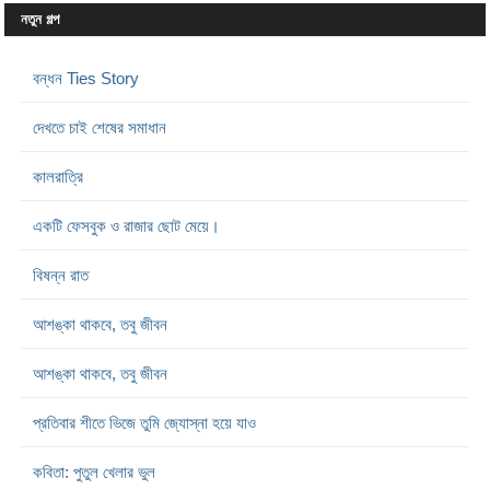
নতুন গল্প
বন্ধন Ties Story
দেখতে চাই শেষের সমাধান
কালরাত্রি
একটি ফেসবুক ও রাজার ছোট মেয়ে।
বিষন্ন রাত
আশঙ্কা থাকবে, তবু জীবন
আশঙ্কা থাকবে, তবু জীবন
প্রতিবার শীতে ভিজে তুমি জ্যোস্না হয়ে যাও
কবিতা: পুতুল খেলার ভুল