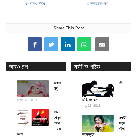
গল্প হলেও সত্যি
একদিনরাতে সেই
Share This Post
আরও গল্প
সর্বাধিক পঠিত
অবাক
বউ
বাবু
অফিসের বস
জুলাই 31, 2019
জানু. 23, 2018
ঘর-
পোড়া
একটি
লোক
সত্য
– ১ম
ঘটনা
অংশ
অবলম্বনে