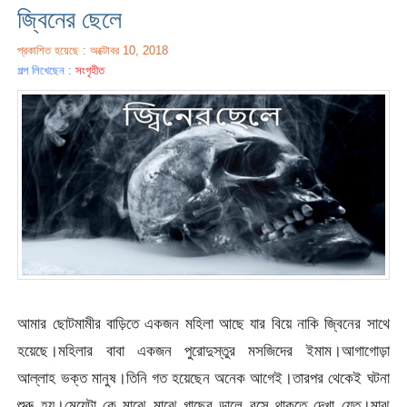
জ্বিনের ছেলে
প্রকাশিত হয়েছে : অক্টোবর 10, 2018
গল্প লিখেছেন :
সংগৃহীত
আমার ছোটমামীর বাড়িতে একজন মহিলা আছে যার বিয়ে নাকি জ্বিনের সাথে
হয়েছে।মহিলার বাবা একজন পুরোদুস্তুর মসজিদের ইমাম।আগাগোড়া
আল্লাহ ভক্ত মানুষ।তিনি গত হয়েছেন অনেক আগেই।তারপর থেকেই ঘটনা
শুরু হয়।মেয়েটা কে মাঝে মাঝে গাছের ডালে বসে থাকতে দেখা যেত।মাঝ