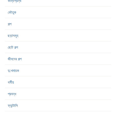
কাব্যগ্রন্থ
কৌতুক
গল্প
ছড়াসমূহ
ছোট গল্প
জীবনের গল্প
দু:খদায়ক
ধর্মীয়
প্রবন্ধ
ফ্যান্টাসি