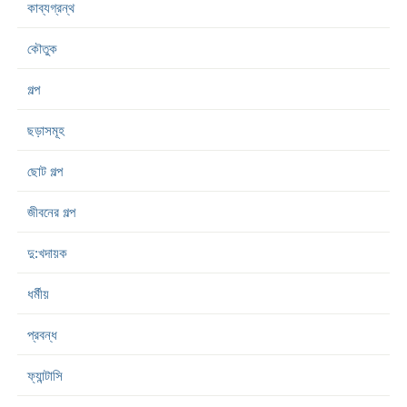
কাব্যগ্রন্থ
কৌতুক
গল্প
ছড়াসমূহ
ছোট গল্প
জীবনের গল্প
দু:খদায়ক
ধর্মীয়
প্রবন্ধ
ফ্যান্টাসি