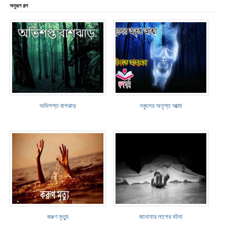
অনুরূপ গল্প
অভিশপ্ত বাশঝাড়
নকুলের অতৃপ্ত আত্মা
করুণ মৃত্যু
জানাযার লাশের ঘটনা