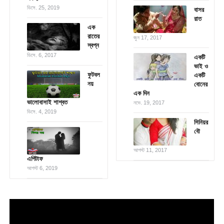
ডিসে. 25, 2019
বাসর
রাত
এক
রাতের
জুন 17, 2017
স্বপ্ন
ডিসে. 6, 2017
একটি
ভাই ও
ফুটবল
একটি
নয়
বোনের
এক দিন
ভালোবাসাই শাশ্বত
নভে. 19, 2017
ডিসে. 4, 2019
সিনিয়র
বৌ
আগস্ট 11, 2017
এপিটাফ
আগস্ট 6, 2019