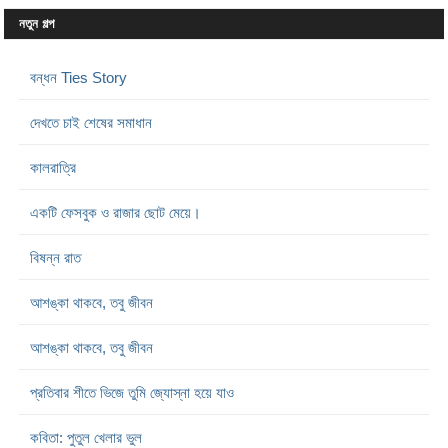
নতুন গল্প
বন্ধন Ties Story
দেখতে চাই শেষের সমাধান
কালরাত্রি
একটি ফেসবুক ও রাজার ছোট মেয়ে।
বিষন্ন রাত
আশঙ্কা থাকবে, তবু জীবন
আশঙ্কা থাকবে, তবু জীবন
প্রতিবার শীতে ভিজে তুমি জ্যোস্না হয়ে যাও
কবিতা: পুতুল খেলার ভুল