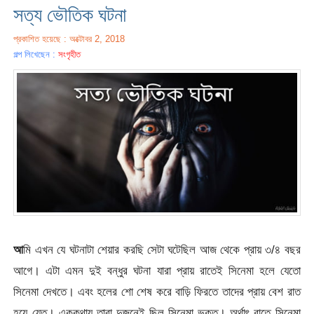
সত্য ভৌতিক ঘটনা
প্রকাশিত হয়েছে : অক্টোবর 2, 2018
গল্প লিখেছেন :
সংগৃহীত
আ
মি এখন যে ঘটনাটা শেয়ার করছি সেটা ঘটেছিল আজ থেকে প্রায় ৩/৪ বছর
আগে। এটা এমন দুই বন্ধুর ঘটনা যারা প্রায় রাতেই সিনেমা হলে যেতো
সিনেমা দেখতে। এবং হলের শো শেষ করে বাড়ি ফিরতে তাদের প্রায় বেশ রাত
হয়ে যেত। এককথায় তারা দুজনেই ছিল সিনেমা ভক্ত। অর্থাৎ রাতে সিনেমা