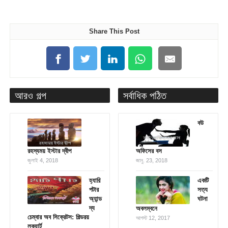
Share This Post
আরও গল্প
সর্বাধিক পঠিত
বউ
রহস্যময় ইস্টার দ্বীপ
অফিসের বস
জুলাই 4, 2018
জানু. 23, 2018
হ্যারি
একটি
পটার
সত্য
অ্যান্ড
ঘটনা
দ্য
অবলম্বনে
চেম্বার অব সিক্রেটস: গিল্ডরয়
আগস্ট 12, 2017
লকহার্ট