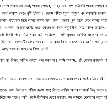
মেশে তারাও হয় একটু পাগলা গোছের, না হয় তার চাপে খানিকটা পাগলা গোছের হ
তে আকাশ ভেঙে বৃষ্টি হচ্ছিল। এরকম বৃষ্টিতে সুস্থ মানুষও খুব বাড়াবাড়ি দরকার
তরফদার সাহেবকে নিয়ে আমার বাসায় চলে এলো। দরজা খুলে তাকে দেখে আমার আঁ
একবার সে রাত দুটোর সময় একজন কাপালিক সন্ন্যাসীকে নিয়ে হাজির হয়েছিল, শ
তার চিমটা দিয়ে খোঁচা মারার চেষ্টা করেছিল। সেই তুলনায় আজিজ তরফদার অত্য
ীমা ছিল না। ব্যাপারটির মাঝে যে কোনো অস্বাভাবিকতা থাকতে পারে আনিস অবশ্য স
 কাছে তরফদার সাহেবকে নিয়ে এসেছি।
িলাম না, কিন্তু আনিস কোনো কথা শুনল না। আমি বললাম, এটি কোনো ব্যাপারই ন
লেছিলাম তরফদার সাহেবকে। শুনে এত হাসলেন যে ভাবলাম তোকে দেখিয়ে নিয়ে যাই!
ের কাজ হিসেবেও চালিয়ে দেওয়া যায়; কিন্তু আনিস আমার সম্পর্কে কিছু বলতে 
িয়ে শুরু করে। আমি একটি দীর্ঘশ্বাস ফেলে বললাম, শুধু আমাকে দেখানোর জন্যে বৃষ্