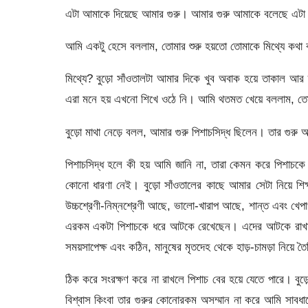
এটা আমাকে দিয়েছে আমার গুরু। আমার গুরু আমাকে বলেছে এটা
আমি একটু হেসে বললাম, তোমার শুরু হয়তো তোমাকে মিথ্যে কথা
মিথ্যে? বুড়ো সাঁওতালটা আমার দিকে খুব অবাক হয়ে তাকাল আর ত
এরা মনে হয় এখনো শিখে ওঠে নি। আমি থতমত খেয়ে বললাম, তো
বুড়ো মাথা নেড়ে বলল, আমার গুরু পিশাচসিদ্ধ ছিলেন। তার গুরু
পিশাচসিদ্ধ হলে কী হয় আমি জানি না, তারা কেমন করে পিশাচক
কোনো ধারণা নেই। বুড়ো সাঁওতালের কাছে আমার সেটা নিয়ে 
উচ্চশ্রেণী-নিম্নশ্রেণী আছে, ভালো-খারাপ আছে, শান্ত এবং খেপাও
এরকম একটা পিশাচকে ধরে আটকে রেখেছেন। এদের আটকে রাখার নান
সময়সাপেক্ষ এবং কঠিন, মানুষের মৃতদেহ থেকে হাড়-চামড়া নিয়ে ত
ঠিক করে সংরক্ষণ করে না রাখলে পিশাচ বের হয়ে যেতে পারে। বুড়
বিশ্বাস কিংবা তার গুরুর কোনোরকম অসম্মান না করে আমি সাবধান