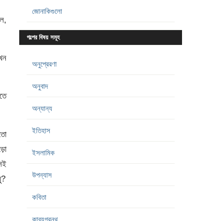
জোনাকিগুলো
লল,
গল্পের বিষয় সমূহ
তখন
অনুপ্রেরণা
অনুবাদ
ীতে
অন্যান্য
ইতিহাস
মতো
়ো
ইসলামিক
সেই
উপন্যাস
ু?
কবিতা
কাব্যগ্রন্থ