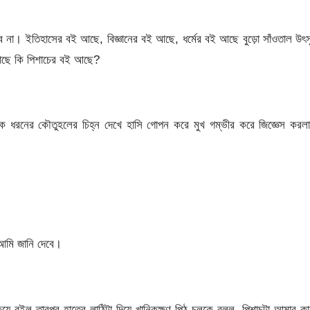
না। ইতিহাসের বই আছে, বিজ্ঞানের বই আছে, ধর্মের বই আছে বুড়ো সাঁওতাল উৎ
কাছে কি পিশাচের বই আছে?
র এক ধরনের কৌতুহলের চিহ্ন দেখে হাসি গোপন করে মুখ গম্ভীর করে জিজ্ঞেস করল
 আমি জানি দেবে।
কিয়ে রইল তারপর হাতের লাঠিটা দিয়ে খানিকক্ষণ পিঠ চুলকে বলল, পিশাচটা আমার ক