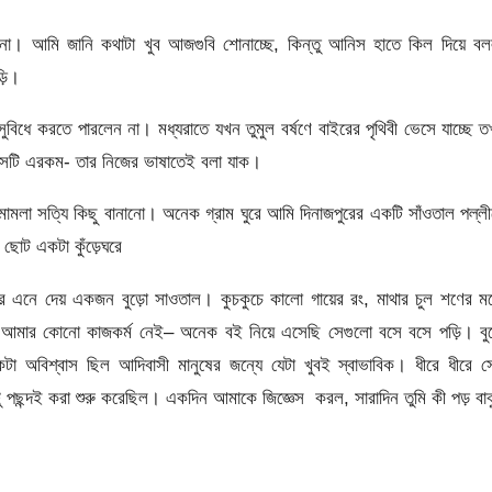
 না। আমি জানি কথাটা খুব আজগুবি শোনাচ্ছে, কিন্তু আনিস হাতে কিল দিয়ে ব
ড়ি।
ুবিধে করতে পারলেন না। মধ্যরাতে যখন তুমুল বর্ষণে বাইরের পৃথিবী ভেসে যাচ্ছে 
 সেটি এরকম- তার নিজের ভাষাতেই বলা যাক।
 মামলা সত্যি কিছু বানানো। অনেক গ্রাম ঘুরে আমি দিনাজপুরের একটি সাঁওতাল পল্ল
, ছোট একটা কুঁড়েঘরে
র এনে দেয় একজন বুড়ো সাওতাল। কুচকুচে কালো গায়ের রং, মাথার চুল শণের 
। আমার কোনো কাজকর্ম নেই– অনেক বই নিয়ে এসেছি সেগুলো বসে বসে পড়ি। বুড
া অবিশ্বাস ছিল আদিবাসী মানুষের জন্যে যেটা খুবই স্বাভাবিক। ধীরে ধীরে 
ু পছন্দই করা শুরু করেছিল। একদিন আমাকে জিজ্ঞেস করল, সারাদিন তুমি কী পড় বাব