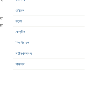
ভৌতিক
য়ে
রহস্য
ধরে
রোমান্টিক
শিক্ষনীয় গল্প
সাইন্স-ফিকশন
হাস্যরস