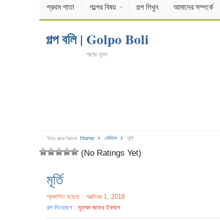
প্রথম পাতা
গল্পের বিষয়
গল্প লিখুন
আমাদের সম্পর্কে
গল্প বলি | Golpo Boli
গল্পের ভুবন
You are here:
Home
ভৌতিক
মূর্তি
(No Ratings Yet)
মূর্তি
প্রকাশিত হয়েছে : অক্টোবর 1, 2018
গল্প লিখেছেন :
মুহম্মদ জাফর ইকবাল