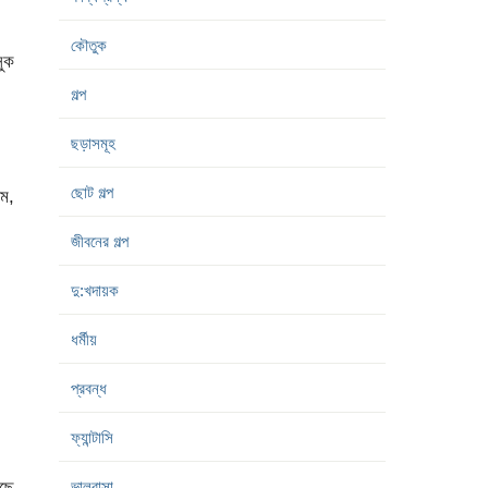
কৌতুক
সুক
গল্প
ছড়াসমূহ
ছোট গল্প
াম,
জীবনের গল্প
দু:খদায়ক
ধর্মীয়
প্রবন্ধ
ফ্যান্টাসি
াছে
ভালবাসা