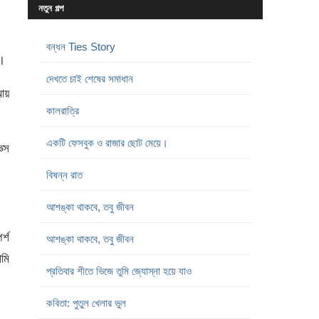
নতুন গল্প
বন্ধন Ties Story
ি।
দেখতে চাই শেষের সমাধান
আয়
কালরাত্রি
একটি ফেসবুক ও রাজার ছোট মেয়ে।
ঞেস
বিষন্ন রাত
আশঙ্কা থাকবে, তবু জীবন
র্শ
আশঙ্কা থাকবে, তবু জীবন
মি
প্রতিবার শীতে ভিজে তুমি জ্যোস্না হয়ে যাও
কবিতা: পুতুল খেলার ভুল