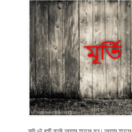
আমি এই গল্পটি শুনেছি তরফদার সাহেবের মুখে। তরফদার সাহেবে