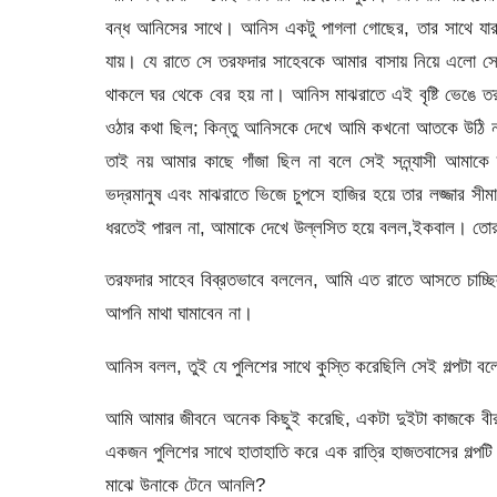
বন্ধ আনিসের সাথে। আনিস একটু পাগলা গোছের, তার সাথে যারা 
যায়। যে রাতে সে তরফদার সাহেবকে আমার বাসায় নিয়ে এলো সে রা
থাকলে ঘর থেকে বের হয় না। আনিস মাঝরাতে এই বৃষ্টি ভেঙে 
ওঠার কথা ছিল; কিন্তু আনিসকে দেখে আমি কখনো আতকে উঠি না। 
তাই নয় আমার কাছে গাঁজা ছিল না বলে সেই সন্ন্যাসী আমাকে 
ভদ্রমানুষ এবং মাঝরাতে ভিজে চুপসে হাজির হয়ে তার লজ্জার স
ধরতেই পারল না, আমাকে দেখে উল্লসিত হয়ে বলল,ইকবাল। তোর
তরফদার সাহেব বিব্রতভাবে বললেন, আমি এত রাতে আসতে চাচ্ছ
আপনি মাথা ঘামাবেন না।
আনিস বলল, তুই যে পুলিশের সাথে কুস্তি করেছিলি সেই গল্পটা ব
আমি আমার জীবনে অনেক কিছুই করেছি, একটা দুইটা কাজকে বীরত্ব
একজন পুলিশের সাথে হাতাহাতি করে এক রাত্রি হাজতবাসের গল্পটি দ
মাঝে উনাকে টেনে আনলি?