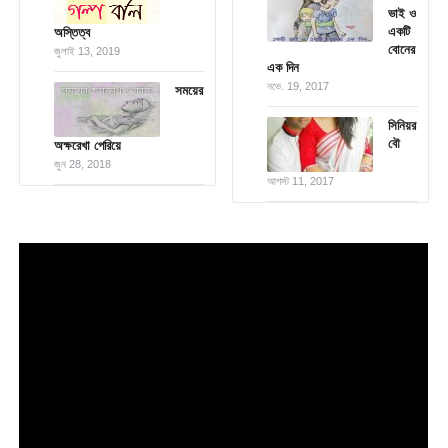
ভাই ও
একটি
অস্তিত্ব
বোনের
জুলাই 13, 2019
এক দিন
নভে. 19, 2017
সময়ের
সিনিয়র
বৌ
অক্ষরেখা পেরিয়ে
জুন 28, 2018
আগস্ট 11, 2017