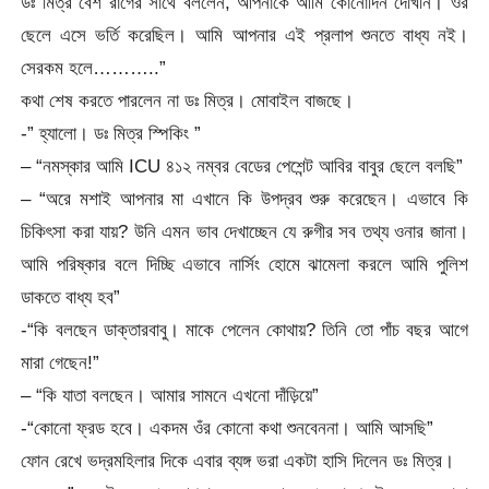
ডঃ মিত্র বেশ রাগের সাথে বললেন,”আপনাকে আমি কোনোদিন দেখিনি। ওঁর
ছেলে এসে ভর্তি করেছিল। আমি আপনার এই প্রলাপ শুনতে বাধ্য নই।
সেরকম হলে………..”
কথা শেষ করতে পারলেন না ডঃ মিত্র। মোবাইল বাজছে।
-” হ্যালো। ডঃ মিত্র স্পিকিং ”
– “নমস্কার আমি ICU ৪১২ নম্বর বেডের পেশেন্ট আবির বাবুর ছেলে বলছি”
– “অরে মশাই আপনার মা এখানে কি উপদ্রব শুরু করেছেন। এভাবে কি
চিকিৎসা করা যায়? উনি এমন ভাব দেখাচ্ছেন যে রুগীর সব তথ্য ওনার জানা।
আমি পরিষ্কার বলে দিচ্ছি এভাবে নার্সিং হোমে ঝামেলা করলে আমি পুলিশ
ডাকতে বাধ্য হব”
-“কি বলছেন ডাক্তারবাবু। মাকে পেলেন কোথায়? তিনি তো পাঁচ বছর আগে
মারা গেছেন!”
– “কি যাতা বলছেন। আমার সামনে এখনো দাঁড়িয়ে”
-“কোনো ফ্রড হবে। একদম ওঁর কোনো কথা শুনবেননা। আমি আসছি”
ফোন রেখে ভদ্রমহিলার দিকে এবার ব্যঙ্গ ভরা একটা হাসি দিলেন ডঃ মিত্র।