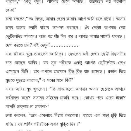
বললেন,” একটু বসুন। আপনার ছেলে আসছে। তারপরেই নয় ফয়সালা
হোক!”
রুমা বললেন,” ডঃ মিত্র, আমার ছেলে আসার আগে আমি চলে যাবো। আমার
জন্য আমার স্বামী বাইরে অপেক্ষা করছেন। ওঁর দেহটা আপনার দেয়া
ভেন্টিলেটরে থাকলেও আজ গত পাঁচ দিন ধরে ও আবার আমার সাথেই থাকছে।
দেখা করতে চান? ওই দেখুন”……………..
এক ঝটকায় ঘুরে তাকালেন ডঃ মিত্র। দেখলেন রুগী দেখার ছোট্ট বিছানাটায়
বসে আছেন আবির। যার মৃত শরীরকে একটু আগেই ভেন্টিলেটরে দেখে
এসেছেন তিনি। তার কপালে ততক্ষনে বিন্দু বিন্দু ঘাম জমেছে। রুমাল দিয়ে
মুছতে মুছতে বললেন,” এ সবের মানে কি?”
এবার আবির মুখ খুললেন। “কি লাভ হলো আপনার আমার ছেলেকে এভাবে
সর্বসান্ত করে? সামান্য মাইনের চাকরি করে। কোথায় পাবে এতো টাকা?
আপনি ডাক্তার না ডাকাত?”
রুমা বললেন, “তবে একেবারে নিরাশ করবোনা। হাতের এক গাছা চুড়ি দিয়ে
যাচ্ছি। ওর পার্থিব শরীরটাকে এবার মুক্তি দিন।”