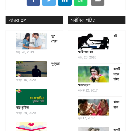
আরও গল্প
সর্বাধিক পঠিত
ভুল
বউ
প্রেম
অফিসের বস
জানু. 28, 2019
জানু. 23, 2018
শূণ্যতা
একটি
সত্য
ঘটনা
ফেব্রু. 16, 2020
অবলম্বনে
আগস্ট 12, 2017
বাসর
রাত
সারপ্রাইজ
ফেব্রু. 29, 2020
জুন 17, 2017
একটি