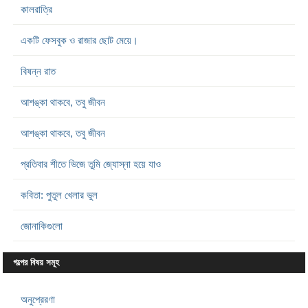
কালরাত্রি
একটি ফেসবুক ও রাজার ছোট মেয়ে।
বিষন্ন রাত
আশঙ্কা থাকবে, তবু জীবন
আশঙ্কা থাকবে, তবু জীবন
প্রতিবার শীতে ভিজে তুমি জ্যোস্না হয়ে যাও
কবিতা: পুতুল খেলার ভুল
জোনাকিগুলো
গল্পের বিষয় সমূহ
অনুপ্রেরণা