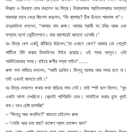
বিব্রত ও বিরক্ত বোধ করলেন ডঃ মিত্র। নিয়মরক্ষার প্রতিনমস্কার অত্যন্ত
দায়সারা ভাবে সেরে জিগেস করলেন, “কি ব্যাপার? ঠিক চিনতে পারলাম না”।
ভদ্রমহিলা বললেন, “আমার নাম রুমা। আমার স্বামী অাবির আজ এক
সপ্তাহ হলো ভেন্টিলেশনে। তার ব্যাপারেই জানতে এসেছি।”
ডঃ মিত্র বেশ একটু ঝাঁঝিয়ে উঠলেন,”তা এখানে কেন? আমার তো পেশেন্ট
পার্টিকে মিট করার ডিফাইনড টাইম রয়েছে। ওই সময় আসুন। এটা
আউটডোরের সময়। বাইরে রুগীর লম্বা লাইন”……
রুমা গলা নামিয়ে বললেন, “আমি দুঃখিত। কিন্তু আমার আর সময় হবে না।
তাই এখনই জানতে চাই।”
ডঃ মিত্র দেখলেন কথায় কথা বাড়িয়ে লাভ নেই। তাই স্পষ্ট বলে দিলেন, “খুব
একটা আশা দেখছিনা। ব্রেনটা পার্শিয়ালি ডেড। সার্ভাইভ করার চান্স খুবই
কম। তাও চেষ্টা চালাচ্ছি”
– “কিন্তু আর কতদিন?” জানতে চাইলেন রুমা
– “সেকি আর বলা যায়? যতক্ষণ শ্বাস ততক্ষন আশ”
রুমা এবার একটা অদ্ভুত কথা বলে বসলেন। কিছুক্ষন ডঃ মিত্রের দিকে