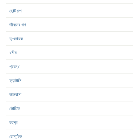
ছোট গল্প
জীবনের গল্প
দু:খদায়ক
ধর্মীয়
প্রবন্ধ
ফ্যান্টাসি
ভালবাসা
ভৌতিক
রহস্য
রোমান্টিক