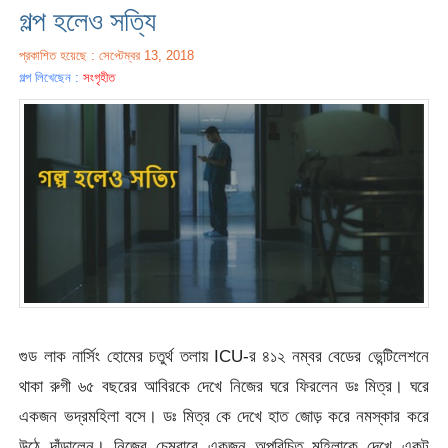
গল্প হলেও সত্যি
প্রকাশিত হয়েছে : সেপ্টেম্বর 13, 2018
গল্প লিখেছেন :
সংগৃহীত
গুড লাক নার্সিং হোমের চতুর্থ তলায় ICU-র ৪১২ নম্বর বেডের ভেন্টিলেশনে
থাকা রুগী ৬৫ বছরের আবিরকে দেখে নিজের ঘরে ফিরলেন ডঃ মিত্র। ঘরে
একজন ভদ্রমহিলা বসে। ডঃ মিত্র কে দেখে হাত জোড় করে নমস্কার করে
উঠে দাঁড়ালেন। নিজের চেম্বারে একজন অপরিচিত মহিলাকে দেখে একটু