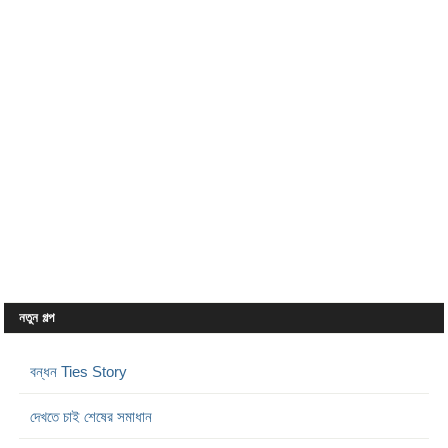
নতুন গল্প
বন্ধন Ties Story
দেখতে চাই শেষের সমাধান