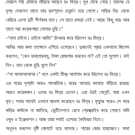
দেয়ালে পিঠ ঠেকিয়ে দাঁড়িয়ে আছেন ডঃ মিত্র। মুখ বেঁকে গেছে। তারপর যে
দৃশ্য দেখলেন তাতে তার হৃদস্পন্দন চতুর্গুণ হয়ে গেলো। শাড়ির নিচ থেকে
বেরিয়ে এলো দুটি শীর্ণকায় হাত। সে হাতে চামড়া নেই। আছে কিছু হাড় আর
তাতে পরা কয়েকগাছা সোনার চুড়ি।”
-“নানা চাইনা। চাইনা আমি!” চিৎকার করে উঠলেন ডঃ মিত্র।
আবির আর রুমা ততক্ষনে এগিয়ে এসেছেন। দুজনেই প্রায় একসাথে জিগেস
করলেন, “কেন ডাক্তারবাবু, টাকা রোজগার করবেন না? এই তো সুযোগ। কই
নিন। হাত থেকে চুড়ি খুলে নিন”
-“না আআআআআ।” বলে একটা তীব্র আর্তনাদ করে উঠলেন ডঃ মিত্র।
এর পরের দৃশ্যটা আরও সাংঘাতিক। ঘরের আনাচে কানাচে দাঁড়িয়ে রয়েছে
আরও কয়েকজন। এদের ডঃ মিত্র চেনেন। এরা ওঁরই পেশেন্ট, যারা এখন
মৃত। সবার সাথেই এভাবে ব্যবসা করেছেন ডঃ মিত্র। মৃত্যুর পরেও সে খবর
বাড়ির কাউকে না জানিয়ে, ভেন্টিলেশনে রেখে প্রেস্ক্রাইব করে গেছেন দামি
ওষুধ ও ইঞ্জেকশন। আজ তারা সবাই এসেছে কৈফিয়ত নিতে।
অনুভব করলেন দৃষ্টি ঘোলাটে হয়ে আসছে। পায়ের জোর হারাচ্ছেন। মাথা