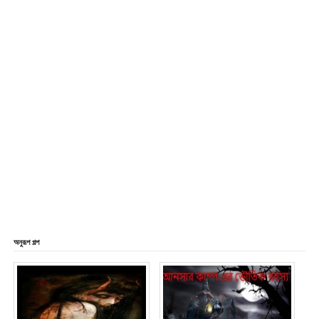
অনুরূপ গল্প