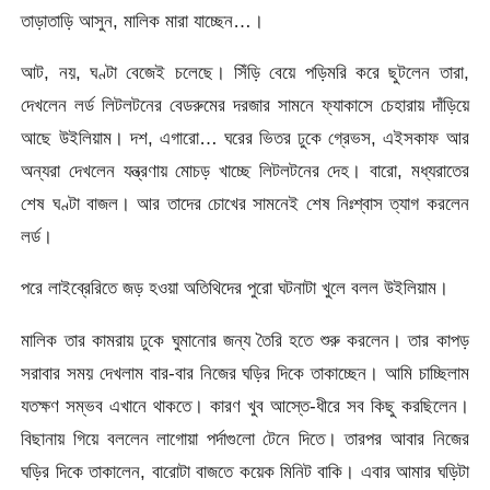
তাড়াতাড়ি আসুন, মালিক মারা যাচ্ছেন…।
আট, নয়, ঘণ্টা বেজেই চলেছে। সিঁড়ি বেয়ে পড়িমরি করে ছুটলেন তারা,
দেখলেন লর্ড লিটলটনের বেডরুমের দরজার সামনে ফ্যাকাসে চেহারায় দাঁড়িয়ে
আছে উইলিয়াম। দশ, এগারো… ঘরের ভিতর ঢুকে গ্রেভস, এইসকাফ আর
অন্যরা দেখলেন যন্ত্রণায় মোচড় খাচ্ছে লিটলটনের দেহ। বারো, মধ্যরাতের
শেষ ঘণ্টা বাজল। আর তাদের চোখের সামনেই শেষ নিঃশ্বাস ত্যাগ করলেন
লর্ড।
পরে লাইব্রেরিতে জড় হওয়া অতিথিদের পুরো ঘটনাটা খুলে বলল উইলিয়াম।
মালিক তার কামরায় ঢুকে ঘুমানোর জন্য তৈরি হতে শুরু করলেন। তার কাপড়
সরাবার সময় দেখলাম বার-বার নিজের ঘড়ির দিকে তাকাচ্ছেন। আমি চাচ্ছিলাম
যতক্ষণ সম্ভব এখানে থাকতে। কারণ খুব আস্তে-ধীরে সব কিছু করছিলেন।
বিছানায় গিয়ে বললেন লাগোয়া পর্দাগুলো টেনে দিতে। তারপর আবার নিজের
ঘড়ির দিকে তাকালেন, বারোটা বাজতে কয়েক মিনিট বাকি। এবার আমার ঘড়িটা