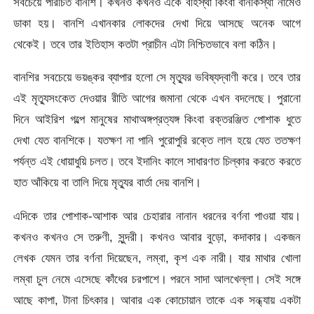
সবচেয়ে পরিচিত বানশি। কখনও কখনও একে বহিস্থা কিংবা বানকিস্থা নামেও
ডাকা হয়। বানশি এখানকার লোকদের দেখা দিয়ে আসছে অনেক আগে
থেকেই। তবে তার ইতিহাস কতটা প্রাচীন এটা নিশ্চিতভাবে বলা কঠিন।
বানশির সবচেয়ে ভয়ঙ্কর ব্যাপার হলো সে মৃত্যুর ভবিষ্যদ্বাণী করে। তবে তার
এই মৃত্যুসংকেত দেওয়ার রীতি আগের জমানা থেকে এখন বদলেছে। পুরানো
দিনে আইরিশ গল্পে মানুষের মাথাঅঙ্গপ্রত্যঙ্গ কিংবা রক্তরঞ্জিত পোশাক ধুতে
দেখা যেত বানশিকে। যতক্ষণ না পানি পুরোপুরি রক্তে লাল হয়ে যেত ততক্ষণ
পর্যন্ত এই ধোয়াধুয়ি চলত। তবে ইদানিং কালে সাধারণত চিল্কার করতে করতে
হাত আঁকিয়ে বা তালি দিয়ে মৃত্যুর বার্তা দেয় বানশি।
এদিকে তার পোশাক-আশাক আর চেহারার নানান ধরনের বর্ণনা পাওয়া যায়।
কখনও কখনও সে তরুণী, সুন্দরী। কখনও আবার বুড়ো, কদাকার। একজন
লেখক যেমন তার বর্ণনা দিয়েছেন, লম্বা, কৃশ এক নারী। যার মাথার খোলা
লম্বা চুল নেমে এসেছে কাঁধের চরপাশে। পরনে সাদা আলখেল্লা। সেই সঙ্গে
আছে কাপা, টানা চিৎকার। আবার এক কোচোয়ান তাকে এক সন্ধ্যায় একটা