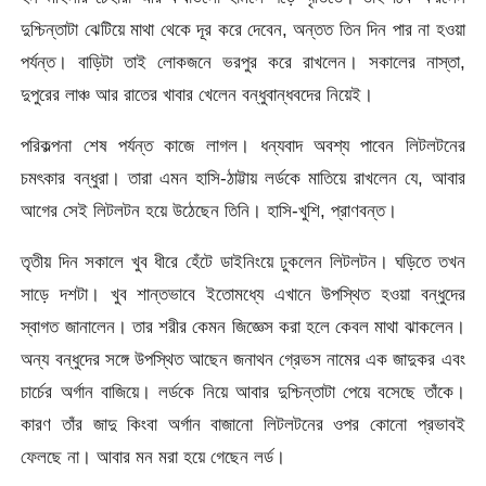
দুশ্চিন্তাটা ঝেটিয়ে মাথা থেকে দূর করে দেবেন, অন্তত তিন দিন পার না হওয়া
পর্যন্ত। বাড়িটা তাই লোকজনে ভরপুর করে রাখলেন। সকালের নাস্তা,
দুপুরের লাঞ্চ আর রাতের খাবার খেলেন বন্ধুবান্ধবদের নিয়েই।
পরিকল্পনা শেষ পর্যন্ত কাজে লাগল। ধন্যবাদ অবশ্য পাবেন লিটলটনের
চমৎকার বন্ধুরা। তারা এমন হাসি-ঠাট্টায় লর্ডকে মাতিয়ে রাখলেন যে, আবার
আগের সেই লিটলটন হয়ে উঠেছেন তিনি। হাসি-খুশি, প্রাণবন্ত।
তৃতীয় দিন সকালে খুব ধীরে হেঁটে ডাইনিংয়ে ঢুকলেন লিটলটন। ঘড়িতে তখন
সাড়ে দশটা। খুব শান্তভাবে ইতোমধ্যে এখানে উপস্থিত হওয়া বন্ধুদের
স্বাগত জানালেন। তার শরীর কেমন জিজ্ঞেস করা হলে কেবল মাথা ঝাকলেন।
অন্য বন্ধুদের সঙ্গে উপস্থিত আছেন জনাথন গ্রেভস নামের এক জাদুকর এবং
চার্চের অর্গান বাজিয়ে। লর্ডকে নিয়ে আবার দুশ্চিন্তাটা পেয়ে বসেছে তাঁকে।
কারণ তাঁর জাদু কিংবা অর্গান বাজানো লিটলটনের ওপর কোনো প্রভাবই
ফেলছে না। আবার মন মরা হয়ে গেছেন লর্ড।