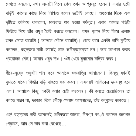
দেখতে বললেন, যখন সময়টা মিলে গেল তখন আশ্বস্ত হলেন। এবার দুটো
ঘড়িই কানের কাছে নিয়ে নিশ্চিত হলেন দুটোই চলছে। ওগুলোর দিকে এক
দৃষ্টিতে তাকিয়ে থাকলেন, মাঝরাত পার হওয়া পর্যন্ত। এবার আমার ঘড়িটা
ফিরিয়ে দিয়ে তাঁর ওষুধ তৈরি করতে বললেন। যখন গ্লাস নিয়ে ফিরে এলাম
তখন সোয়া বারোটা ( আসলে পৌনে বারোটা)। জোর করে একটা হাসি ফুটিয়ে
বললেন, রহস্যময় নারী মোটেই ভাল ভবিষ্যত্বক্তা নন। আর অপেক্ষা করার
প্রয়োজন নেই। আমার ওষুধ দাও। ওটা খেয়ে ঘুমানোর তদ্বির করব।
ধীরে-সুস্থে ওষুধটা পান করে আমাকে শুভরাত্রি জানালেন। কিন্তু যখনই
ঘুমাতে যাবেন গির্জার ঘড়ি বাজতে শুরু করল। এসময়ই মালিকের দমবন্ধ হয়ে
এল। আমাকে কিছু একটা বলার চেষ্টা করলেন। কী বলতে চেয়েছিলেন তা
বলতে পারব না, দরজার দিকে দৌড়ে গেলাম আপনাদের, তাঁর বন্ধুদের ডাকতে।
ওহ! রহস্যময় নারী আসলেই ভবিষ্যতে জানত, বিষণ্ণ কণ্ঠে বললেন জনাথন
গ্রেভস, আর সে তার কথা রেখেছে…