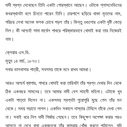
দাদী স্বপ্ন দেখেছেন তিনি একটা গোরস্থানে আছেন। ওটাকে গ্লাসনেভিনের
কবরস্থানটা বলে চিনতে পারেন তিনি। চারপাশে ছড়িয়ে থাকা মৃতদের নাম,
পরিচয় লেখা অনেক ফলক চোখে পড়ল তাঁর। কিন্তু ওগুলোর একটা দৃষ্টি কেড়ে
নিল। কী আশ্চর্য! সাদা মার্বেল পাথরে পরিষ্কারভাবে খোদাই করা তার নিজেরই
নাম।
ক্লেয়ার এস.ডি.
মৃত্যু ১৪ মার্চ, ১৮৭৩।
সবার ভালবাসার পাত্রী, সবসময় তাকে মনে রাখব আমরা।
আরও আশ্চর্য ব্যাপার, পাথরে খোদাই করা তারিখটা তাঁর স্বপ্ন দেখার দিন থেকে
ঠিক একবছর সামনের। তবে আমার দাদী বেশ সাহসী মহিলা। এটাকে খুব
একটা পাত্তা দিলেন না। একসময় স্বপ্নটা পুরোপুরি মুছে গেল তাঁর মন
থেকে। সময় গড়াতে লাগল। একদিন সকালে নাস্তার টেবিলে তাঁকে দেখা গেল
না। সবাই ধরে নিল দাদী গির্জায় গেছেন। তবে কিছুক্ষণ অপেক্ষা করার পরও
আসতে না দেখে বাবা একজনকে তাঁর কামরায় খোঁজ করতে পাঠালেন, যদি