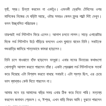
হ্যাঁ, স্যর। চিন্তা করবেন না একটুও। এমনকী ড্রেসিং টেবিলের ওপর
মালিকের নিজের যে ঘড়িটা আছে, ওটার সময়ও কেমন সুন্দর পাল্টে দিই দেখুন।
বলল উচ্ছ্বসিত পরিচারক।
তারপরই লর্ড লিটলটন ফিরে এলেন। আলাপ চলতে লাগল। সাড়ে এগারোটার
দিকে লর্ড লিটলটন উঠে দাঁড়িয়ে বললেন এখন ঘুমাতে যাবেন তিনি। সবাইকে
শুভরাত্রি জানিয়ে শান্তভাবে কামরা ছাড়লেন।
তিনি চলে যাওয়াতে হাঁফ ছাড়লেন বন্ধুরা। এবার মনের ভিতরের কথাগুলো
খোলাখুলি আলাপ করতে পারলেন তাঁরা। একটা প্রেতাত্মা লর্ড লিটলটনকে সতর্ক
করে দিয়েছে এটা বিশ্বাস করতে বাধছে সবারই। এটা স্বপ্ন ছিল, এর চেয়ে
ভাল ব্যাখ্যাও কেউ দিতে পারলেন না।
আমার মনে হয় আমাদের ঘড়ির সময় এবার ঠিক করে নিতে পারি। মন্তব্য
করলেন জনাথন গ্রেভস। ও, ঈশ্বর, এখন বাড়ি ফিরব আমি। বুঝতে পারলেন