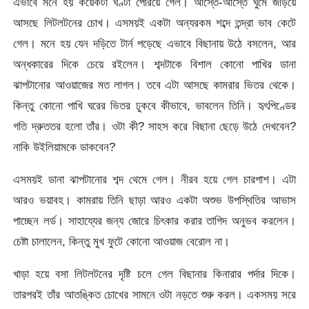
এভাবে মনে হয় কয়েকটা ঘণ্টা পেরিয়ে গেল। আস্তে-আস্তে ঘুমে জড়িয়ে
আসছে লিটলটনের চোখ। এসময়ই একটা অন্যরকম শব্দে তন্দ্রা ভাব কেটে
গেল। মনে হয় যেন দড়িতে টার্ন পড়েছে এভাবে বিছানায় উঠে বসলেন, আর
অন্ধকারের দিকে চেয়ে রইলেন। শব্দটাকে বিশাল কোনো পাখির ডানা
ঝাপটানোর আওয়াজের মত লাগল। তবে এটা আসছে কামরার ভিতর থেকে।
কিন্তু কোনো পাখি ঘরের ভিতর ঢুকবে কীভাবে, ভাবলেন তিনি। হৃৎপিণ্ডের
গতি দ্রুততর হলো তাঁর। ওটা কী? সাহস করে বিছানা ছেড়ে উঠে দেখবেন?
নাকি উইলিয়ামকে ডাকবেন?
এসময়ই ডানা ঝাপটানোর শব্দ থেমে গেল। নীরব হয়ে গেল চারপাশ। এটা
আরও ভয়াবহ। কামরায় তিনি ছাড়া আরও একটা অশুভ উপস্থিতির আভাস
পাচ্ছেন লর্ড। সাহায্যের জন্য জোরে চিৎকার করার তাগিদ অনুভব করলেন।
চেষ্টা চালালেন, কিন্তু মুখ ফুটে কোনো আওয়াজ বেরোল না।
খাড়া হয়ে বসা লিটলটনের দৃষ্টি চলে গেল বিছানার কিনারার পর্দার দিকে।
তারপরই তাঁর আতঙ্কিত চোখের সামনে ওটা নড়তে শুরু করল। একসময় সরে