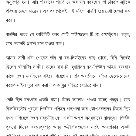
অনুতপ্ত হন। আর পরিবারের প্রতি যে অসম্মান করেছেন তা ঢাকতে স্ত্রীকে
পরিখায় ফেলে মারেন। এর পর থেকেই এই মহিলা বানশি হয়ে দেখা দেওয়া শুরু
করেন।
বানশির পরের যে কাহিনিটি বলব সেটি পাঠিয়েছেন টি.জে.ওয়েস্ট্রপ। চলুন,
তবে সরাসরি গল্পতে চলে যাওয়া যাক।
আমার নানী এটা শোনেন তাঁর মা রস-লিউইনের কাছ থেকে, যিনি নিজেই
ছিলেন ঘটনাটির সাক্ষী। তাদের বাবা মি. হ্যারিসন রস-লিউইন আইন ব্যবসার
কাজে তখন ডাবলিনের বাইরে গিয়েছেন। তাঁর অবর্তমানে বাড়ির ছেলে-মেয়েরা
কয়েক মাইল দূরে বাস করা এক বন্ধুর বাড়িতে বেড়াতে যান।
সেটি ছিল চমৎকার একটি রাত। চঁদের আলোও পাওয়া যাচ্ছে প্রচুর। তবে
কিলক্রিস্টের পুরানো গির্জাটার পশ্চিমে গাছপালা আর ঝোপ-জঙ্গলের ভিতর দিয়ে
যখন এগিয়েছে তখন রাস্তাটার বেশ একটা অংশে অন্ধকারের রাজত্ব। গির্জাটা
পুরানো দিনের ধবংসপ্রাপ্ত অন্য অট্টালিকাগুলোর মতই আয়তাকার একটা
অট্টালিকা। চারপাশে লম্বা পাঁচিল। তবে এই মুহূর্তে পাঁচিল ভেঙে-চুরে যাওয়ায়