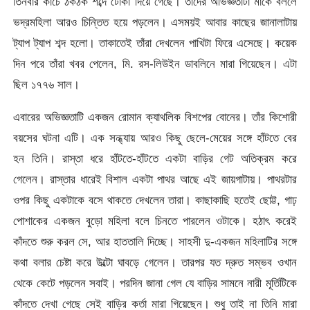
তিনবার কাঁচে ঠকঠক শব্দে টোকা দিয়ে গেছে। তাদের অভিজ্ঞতাটা মাকে বললে
ভদ্রমহিলা আরও চিন্তিত হয়ে পড়লেন। এসময়ই আবার কাছের জানালাটায়
ট্যাপ ট্যাপ শব্দ হলো। তাকাতেই তাঁরা দেখলেন পাখিটা ফিরে এসেছে। কয়েক
দিন পরে তাঁরা খবর পেলেন, মি. রস-লিউইন ডাবলিনে মারা গিয়েছেন। এটা
ছিল ১৭৭৬ সাল।
এবারের অভিজ্ঞতাটি একজন রোমান ক্যাথলিক বিশপের বোনের। তাঁর কিশোরী
বয়সের ঘটনা এটি। এক সন্ধ্যায় আরও কিছু ছেলে-মেয়ের সঙ্গে হাঁটতে বের
হন তিনি। রাস্তা ধরে হাঁটতে-হাঁটতে একটা বাড়ির গেট অতিক্রম করে
গেলেন। রাস্তার ধারেই বিশাল একটা পাথর আছে এই জায়গাটায়। পাথরটার
ওপর কিছু একটাকে বসে থাকতে দেখলেন তারা। কাছাকাছি হতেই ছোট্ট, গাঢ়
পোশাকের একজন বুড়ো মহিলা বলে চিনতে পারলেন ওটাকে। হঠাৎ করেই
কাঁদতে শুরু করল সে, আর হাততালি দিচ্ছে। সাহসী দু-একজন মহিলাটির সঙ্গে
কথা বলার চেষ্টা করে উল্টো ঘাবড়ে গেলেন। তারপর যত দ্রুত সম্ভব ওখান
থেকে কেটে পড়লেন সবাই। পরদিন জানা গেল যে বাড়ির সামনে নারী মূর্তিটিকে
কাঁদতে দেখা গেছে সেই বাড়ির কর্তা মারা গিয়েছেন। শুধু তাই না তিনি মারা