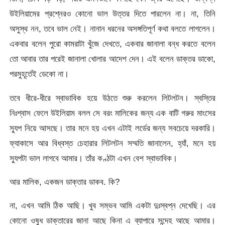
উইলিয়ামের প্রশ্নেরও কোনো ভাল উত্তর দিতে পারলেন না। না, তিনি
অসুস্থ নন, তবে ভাল নেই। নানান ধরনের অসঙ্গতিপূর্ণ কথা বলতে লাগলেন।
একবার বলেন পুরো কামরাটা খুঁজে দেখতে, একবার জানালা বন্ধ করতে বলেন
তো আবার তার পরেই জানালা খোলার আদেশ দেন। এই বলেন ডাক্তর ডাকো,
পরমুহূর্তেই ডেকো না।
তবে ধীরে-ধীরে স্বাভাবিক হয়ে উঠতে শুরু করলেন লিটলটন। স্বস্তির
নিঃশ্বাস ফেলে উইলিয়াম বলল সে বরং মালিকের জন্য এক বাটি গরুর মাংসের
স্যুপ নিয়ে আসছে। তার মনে হয় এখন এটাই লর্ডের জন্য সবচেয়ে দরকারি।
ফ্যাকাসে আর বিধ্বস্ত চেহারার লিটলটন সম্মতি জানালেন, হ্যাঁ, মনে হয়
স্যুপটা ভাল লাগবে আমার। তাঁর কণ্ঠটা এখন বেশ স্বাভাবিক।
আর মালিক, একজন ডাক্তার ডাকব. কি?
না, এখন আমি ঠিক আছি। খুব সম্ভব আমি একটা দুঃস্বপ্ন দেখেছি। এর
কোনো ওষুধ ডাক্তারের জানা আছে কিনা এ ব্যাপারে সন্দেহ আছে আমার।