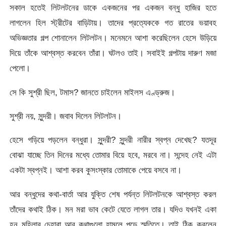
সকাল হতেই লিটলটনের ডাকে একজনের পর একজন বন্ধু হাজির হতে
লাগলেন হিল স্ট্রীটের বাড়িটায়। তাদের প্রত্যেককে গত রাতের ভয়াবহ
অভিজ্ঞতার গল্প শোনালেন লিটলটন। মনেমনে আশা করেছিলেন হেসে উড়িয়ে
দিয়ে তাঁকে আশ্বস্ত করবেন তাঁরা। ঘটলও তাই। সবাইই গল্পটায় দারুণ মজা
পেলো।
সে কি সুশ্রী ছিল, টমাস? জানতে চাইলেন মাইলস এণ্ড্রুজ।
সুশ্রী নয়, সুন্দরী। জবাব দিলেন লিটলটন।
হেসে গড়িয়ে পড়লেন বন্ধুরা। সুন্দরী? সুন্দরী নারীর স্বপ্ন দেখেছ? যতদূর
বোঝা যাচ্ছে তিন দিনের মধ্যে তোমার বিয়ে হবে, মরবে না। সন্দেহ নেই এটা
একটা স্বপ্নই। আশা করব কুসংস্কার তোমাকে পেয়ে বসবে না।
আর বন্ধুদের কথা-বার্তা আর যুক্তি শেষ পর্যন্ত লিটলটনকে আশ্বস্ত করল
তাঁদের কথাই ঠিক। মন মরা ভাব কেটে যেতে লাগল তার। যদিও যখনই একা
হন মহিলার চেহারা আর কথাগুলো হামলে পড়ে স্মৃতিতে। তাই ঠিক করলেন