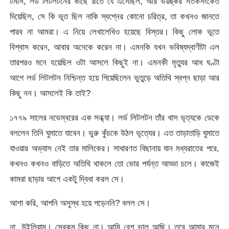
টমাস, লর্ড লিটলটনের কাছে রাতে যে এসেছিল, আর ভয়ঙ্কর সতর্কসংকেত
দিয়েছিল, সে কি ভূত ছিল নাকি স্বপ্নের কোনো চরিত্র, তা কখনও জানতে
পারব না আমরা। এ নিয়ে লেখালেখিও হয়েছে বিস্তর। কিছু লোক ভূতে
বিশ্বাস করেন, আবার অনেকে করেন না। এমনকি যখন ভবিষ্যদ্বাণীটা এল
তারপরও মনে হয়েছিল ওটা আসলে কিছুই না। এমনকী মৃত্যুর আধ ঘণ্টা
আগে লর্ড লিটলটন নিশ্চিন্ত হয়ে গিয়েছিলেন ভুতুড়ে অতিথি স্বপ্ন ছাড়া আর
কিছু নন। আসলেই কি তাই?
১৭৭৯ সালের নভেম্বরের এক সন্ধ্যা। লর্ড লিটলটন তাঁর খাস ভৃত্যকে ডেকে
বললেন তিনি ঘুমাতে যাবেন। ভুরু কুঁচকে উঠল ভৃত্যের। এত তাড়াতাড়ি ঘুমাতে
যাওয়ার অভ্যাস নেই তার মালিকের। সাধারণত বিছানায় যান মধ্যরাতের পরে,
কখনও কখনও বাড়িতে অতিথি থাকলে তো ভোর পর্যন্ত আড্ডা চলে। কাজেই
কামরা ছাড়ার আগে একটু দ্বিধা করল সে।
আশা করি, আপনি অসুস্থ হয়ে পড়েননি? বলল সে।
না, উইলিয়াম। সেরকম কিছু না। আমি বেশ ভাল আছি। তবে আমার মনে