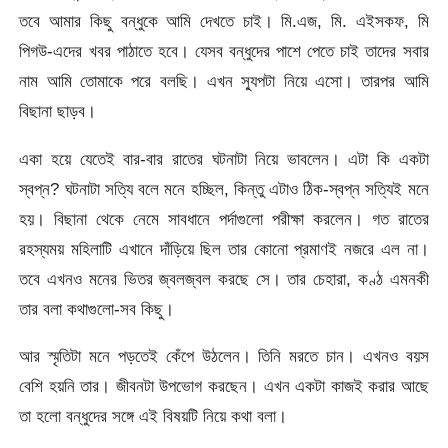
তবে আমার কিছু বন্ধুকে আমি দেখতে চাই। মি.এজ, মি. এইসকফ, মি
পিগউ-এদের খবর পাঠাতে হবে। যেসব বন্ধুদের পাশে পেতে চাই তাদের সবার
নাম আমি তোমাকে পরে বলছি। এখন স্যুপটা নিয়ে এসো। তারপর আমি
বিছানা ছাড়ব।
একা হয়ে যেতেই বার-বার রাতের ঘটনাটা নিয়ে ভাবলেন। এটা কি একটা
স্বপ্ন? ঘটনাটা সত্যি বলে মনে হচ্ছিল, কিন্তু এটাও ঠিক-স্বপ্ন সত্যিই মনে
হয়। বিছানা থেকে নেমে সাবধানে পর্দাগুলো পরীক্ষা করলেন। গত রাতের
রহস্যময় মহিলাটি এখানে দাঁড়িয়ে ছিল তার কোনো প্রমাণই নজরে এল না।
তবে এখনও মনের ভিতর জ্বলজ্বল করছে সে। তার চেহারা, কণ্ঠ এমনকী
তার বলা কথাগুলো-সব কিছু।
আর স্মৃতিটা মনে পড়তেই কেঁপে উঠলেন। তিনি মরতে চান। এখনও বয়স
বেশি হয়নি তার। জীবনটা উপভোগ করছেন। এখন একটা কাজই করার আছে
তা হলো বন্ধুদের সঙ্গে এই বিষয়টি নিয়ে কথা বলা।