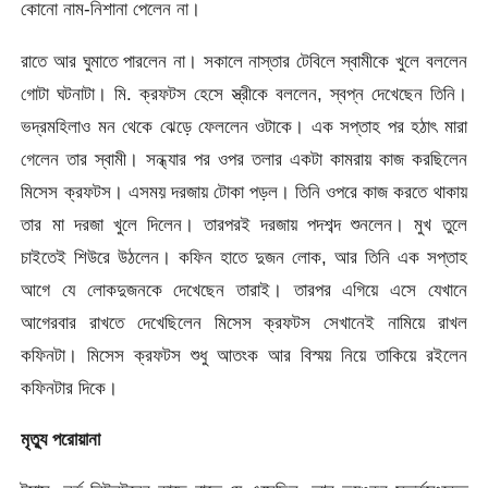
কোনো নাম-নিশানা পেলেন না।
রাতে আর ঘুমাতে পারলেন না। সকালে নাস্তার টেবিলে স্বামীকে খুলে বললেন
গোটা ঘটনাটা। মি. ক্রফটস হেসে স্ত্রীকে বললেন, স্বপ্ন দেখেছেন তিনি।
ভদ্রমহিলাও মন থেকে ঝেড়ে ফেললেন ওটাকে। এক সপ্তাহ পর হঠাৎ মারা
গেলেন তার স্বামী। সন্ধ্যার পর ওপর তলার একটা কামরায় কাজ করছিলেন
মিসেস ক্রফটস। এসময় দরজায় টোকা পড়ল। তিনি ওপরে কাজ করতে থাকায়
তার মা দরজা খুলে দিলেন। তারপরই দরজায় পদশব্দ শুনলেন। মুখ তুলে
চাইতেই শিউরে উঠলেন। কফিন হাতে দুজন লোক, আর তিনি এক সপ্তাহ
আগে যে লোকদুজনকে দেখেছেন তারাই। তারপর এগিয়ে এসে যেখানে
আগেরবার রাখতে দেখেছিলেন মিসেস ক্রফটস সেখানেই নামিয়ে রাখল
কফিনটা। মিসেস ক্রফটস শুধু আতংক আর বিস্ময় নিয়ে তাকিয়ে রইলেন
কফিনটার দিকে।
মৃত্যু পরোয়ানা