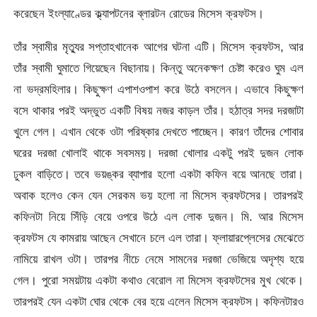
করেছেন ইংল্যাণ্ডের ক্ল্যাপটনের ব্লারটন রোডের মিসেস ক্রফটস।
তাঁর স্বামীর মৃত্যুর সপ্তাহখানেক আগের ঘটনা এটি। মিসেস ক্রফটস, আর
তাঁর স্বামী ঘুমাতে গিয়েছেন বিছানায়। কিন্তু অনেকক্ষণ চেষ্টা করেও ঘুম এল
না ভদ্রমহিলার। কিছুক্ষণ এপাশওপাশ করে উঠে বসলেন। এভাবে কিছুক্ষণ
বসে থাকার পরই অদ্ভুত একটি বিষয় নজর কাড়ল তাঁর। হঠাত্র সদর দরজাটা
খুলে গেল। এখান থেকে ওটা পরিষ্কার দেখতে পাচ্ছেন। কারণ তাঁদের শোবার
ঘরের দরজা খোলাই থাকে সবসময়। দরজা খোলার একটু পরই দুজন লোক
ঢুকল বাড়িতে। তবে ভয়ঙ্কর ব্যাপার হলো একটা কফিন বয়ে আনছে তারা।
অবাক হলেও কেন যেন সেরকম ভয় হলো না মিসেস ক্রফটসের। তারপরই
কফিনটা নিয়ে সিঁড়ি বেয়ে ওপরে উঠে এল লোক দুজন। মি. আর মিসেস
ক্রফটস যে কামরায় আছেন সেখানে চলে এল তারা। ফ্লায়ারপ্লেসের মেঝেতে
নামিয়ে রাখল ওটা। তারপর নীচে নেমে সামনের দরজা ভেজিয়ে অদৃশ্য হয়ে
গেল। পুরো সময়টায় একটা কথাও বেরোল না মিসেস ক্রফটসের মুখ থেকে।
তারপরই যেন একটা ঘোর থেকে বের হয়ে এলেন মিসেস ক্রফটস। কফিনটারও