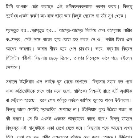
তিনি আপ্রাণ চেষ্টা করছেন এই ভবিষ্যত্বক্তাকে প্রশ্ন করার। কিন্তু
দুর্বোধ্য একটা কর্কশ আওয়াজ ছাড়া আর কিছুই বেরোল না তাঁর মুখ থেকে।
প্রস্তুত হও…প্রস্তুত হও… আস্তে-আস্তে মিলিয়ে গেল রহস্যময় নারীর
কণ্ঠস্বর, সেই সঙ্গে গায়েব হয়ে যেতে শুরু করল সে-ও। পর্দাটা ফিরে এল
আগের জায়গায়। আবার নীরব হয়ে গেল চারধার। ভয়ে, যন্ত্রণায় বিহ্বল
লিটলটন শরীরটা বিছানায় ছেড়ে দিলেন, তারপর নিস্তেজ ভাবে পড়ে রইলেন
সেখানে।
সকালে উইলিয়াম এল লর্ডকে ঘুম থেকে জাগাতে। বিছানায় মড়ার মত পড়ে
থাকা কাঠামোটাকে দেখে তার মনে হলো, মালিকের নিশ্চয়ই রাতে হার্ট অ্যাটাক
বা স্ট্রোক হয়েছে। তবে শেষ পর্যন্ত লর্ডকে জাগিয়ে তুলতে পারল উইলয়াম।
কিন্তু তাকে মোটেই স্বাভাবিক দেখাচ্ছে না। উইলিয়াম বুঝে উঠতে পারল না
কী করবে। সে কি এখনই একজন ডাক্তারের কাছে যাবে? কিন্তু তাহলে
বিধ্বস্ত এই মানুষটাকে একা রেখে যেতে হবে। বিছানায় পড়ে আছেন এখন
তিনি, চোখ বড় বড়, শরীর এমনভাবে কাঁপছে যেন জ্বর এসেছে। উদ্বিগ্ন