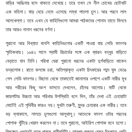
বাড়ির আঙিনায় বসে থাকতে দেখেছে। তরে তখন সে নীল চোখের ছোটখাট
এক মহিলা। ঘাড় বেয়ে নেমে এসেছে লম্বা পাতলা চুল। আর পরনে লাল
আলখেল্লা। তবে এখন যে কাহিনিগুলো আমরা পাঠকদের শোনাব তাতে মিলবে
তার আরও নানান ধরনের বর্ণনা।
পুরানো আর বিখ্যাত বানশি কাহিনিগুলোর একটি পাওয়া যায় লেডি ফানশর
স্মৃতিকথায়। ১৬৪২ সালে স্বামী রিচার্ডের সঙ্গে এক ব্যারন বন্ধুর বাড়িতে
বেড়াতে যান তিনি। পরিখা ঘেরা পুরানো ধরনের একটা দুর্গবাড়িতে থাকেন
ভদ্রলোক। রাতে কলজে চরা, অতিপ্রাকৃত একটা চিৎকারের শব্দে ঘুম ভেঙে
গেল লেডি ফানশর। বিছানা থেকে তাকাতেই জানালার ওপাশে একটি নারীর মুখ
আর শরীরের কিছু অংশ ভাসতে দেখলেন, চাঁদের আলোয়। মাটি থেকে
জায়গাটার উচ্চতা আর পরিখার উপস্থিতি বলে দিল, তাঁর দেখা এই চেহারাটা
মোটেই এই পৃথিবীর কারও নয়। মুখটা তরুণী, সুন্দর চেহারার এক নারীর। তবে
বড় ফ্যাকাসে, লালচে চুলগুলো আলুথালু। আতংকে ফানশ ওটার পরনের
পোশাক খুঁটিয়ে খেয়াল করলেন না। তবে পুরানো, আইরিশ পোশাক মনে হলো।
কিছুক্ষণ ওভাবেই ঝুলে থাকল নারীমূর্তিটা। তারপর শুরুতে যেমন চিৎকারে লেডি