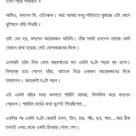
এখন প্রায় মধ্যরাত +
আমিও, বললেন মি. এইসরুফ। আর আমার বন্ধু শান্তিতে ঘুমাচ্ছে এটা জেনে
খুশিমনে বাড়ি ফিরছি।
তাই যেন হয়, বললেন আরেকজন অতিথি। তাঁরা সবাই চললেন তাদের কোট
যেখানে রাখা হয়েছে সেই ক্লোকরুমের দিকে।
এসময়ই হঠাৎ বিনা মেঘে বজ্রপাতের মত একটা ঘণ্টা পড়ার শব্দ হলো।
নিস্তব্ধ হয়ে গেলেন তাঁরা, আতংক নিয়ে একজন আরেকজনের দিকে
তাকালেন। আরেকটা ঘণ্টা পড়ল।
এই একটা ঘড়ির সময় বদলাতে পারিনি আমরা, ফিসফিস করে বললেন
গ্রেভস। প্যারিস চার্চের কথা ভুলেই গিয়েছিলাম…
একটার পর একটা ঘণ্টা বেজেই চলল, তিন, চার, পাঁচ, ছয়, সাত…আর ঠিক
তখনই ওপর থেকে একটা চিৎকার শোনা গেল।