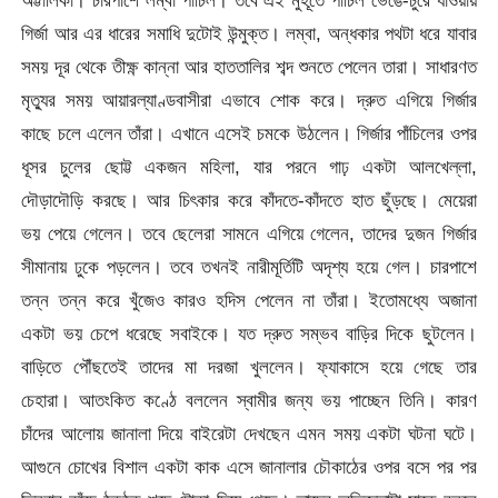
গির্জা আর এর ধারের সমাধি দুটোই উন্মুক্ত। লম্বা, অন্ধকার পথটা ধরে যাবার
সময় দূর থেকে তীক্ষ্ণ কান্না আর হাততালির শব্দ শুনতে পেলেন তারা। সাধারণত
মৃত্যুর সময় আয়ারল্যাণ্ডবাসীরা এভাবে শোক করে। দ্রুত এগিয়ে গির্জার
কাছে চলে এলেন তাঁরা। এখানে এসেই চমকে উঠলেন। গির্জার পাঁচিলের ওপর
ধূসর চুলের ছোট্ট একজন মহিলা, যার পরনে গাঢ় একটা আলখেল্লা,
দৌড়াদৌড়ি করছে। আর চিৎকার করে কাঁদতে-কাঁদতে হাত ছুঁড়ছে। মেয়েরা
ভয় পেয়ে গেলেন। তবে ছেলেরা সামনে এগিয়ে গেলেন, তাদের দুজন গির্জার
সীমানায় ঢুকে পড়লেন। তবে তখনই নারীমূর্তিটি অদৃশ্য হয়ে গেল। চারপাশে
তন্ন তন্ন করে খুঁজেও কারও হদিস পেলেন না তাঁরা। ইতোমধ্যে অজানা
একটা ভয় চেপে ধরেছে সবাইকে। যত দ্রুত সম্ভব বাড়ির দিকে ছুটলেন।
বাড়িতে পৌঁছতেই তাদের মা দরজা খুললেন। ফ্যাকাসে হয়ে গেছে তার
চেহারা। আতংকিত কণ্ঠে বললেন স্বামীর জন্য ভয় পাচ্ছেন তিনি। কারণ
চাঁদের আলোয় জানালা দিয়ে বাইরেটা দেখছেন এমন সময় একটা ঘটনা ঘটে।
আগুনে চোখের বিশাল একটা কাক এসে জানালার চৌকাঠের ওপর বসে পর পর