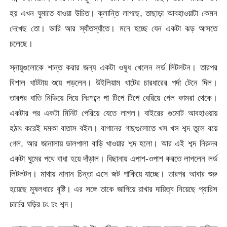
হয় এখন ঘুমাতে যাওয়া উচিত। ক্লান্তি লাগছে, তাছাড়া আবহাওয়াটা কেমন
দেখেছ তো। ভারি আর স্যাঁতস্যাঁতে। মনে হচ্ছে যেন একটা ঝড় আসতে
চলেছে।
স্নায়ুগুলোকে শান্ত করার জন্য একটা ওষুধ খেলেন লর্ড লিটলটন। তারপর
বিশাল খাটটায় শুয়ে পড়লেন। উইলিয়াম খাটের চারধারের পর্দা টেনে দিল।
তারপর বাতি নিভিয়ে দিয়ে নিঃশব্দে পা টিপে টিপে বেরিয়ে গেল কামরা থেকে।
একটার পর একটা মিনিট পেরিয়ে যেতে লাগল। বাইরের গুমোট আবহাওয়ায়
হঠাৎ করেই দমকা বাতাস বইল। বাগানের গাছগুলোতে খস খস শব্দ তুলে বয়ে
গেল, আর জানালায় ডালপালা বাড়ি খাওয়ার শব্দ হলো। আর এই শব্দ নিরুদব
একটা ঘুমের পথে বাধা হয়ে দাঁড়াল। বিছানায় এপাশ-ওপাশ করতে লাগলেন লর্ড
লিটলটন। মাথায় নানান চিন্তা এসে জট পাকিয়ে যাচ্ছে। তারপর আবার শুরু
হয়েছে মুষলধারে বৃষ্টি। এর সঙ্গে তাকে জাগিয়ে রাখার দায়িত্ব নিয়েছে প্যারিস
চার্চের ঘড়ির ঢং ঢং শব্দ।