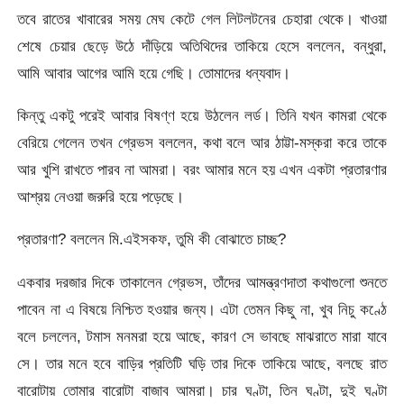
তবে রাতের খাবারের সময় মেঘ কেটে গেল লিটলটনের চেহারা থেকে। খাওয়া
শেষে চেয়ার ছেড়ে উঠে দাঁড়িয়ে অতিথিদের তাকিয়ে হেসে বললেন, বন্ধুরা,
আমি আবার আগের আমি হয়ে গেছি। তোমাদের ধন্যবাদ।
কিন্তু একটু পরেই আবার বিষণ্ণ হয়ে উঠলেন লর্ড। তিনি যখন কামরা থেকে
বেরিয়ে গেলেন তখন গ্রেভস বললেন, কথা বলে আর ঠাট্টা-মস্করা করে তাকে
আর খুশি রাখতে পারব না আমরা। বরং আমার মনে হয় এখন একটা প্রতারণার
আশ্রয় নেওয়া জরুরি হয়ে পড়েছে।
প্রতারণা? বললেন মি.এইসকফ, তুমি কী বোঝাতে চাচ্ছ?
একবার দরজার দিকে তাকালেন গ্রেভস, তাঁদের আমন্ত্রণদাতা কথাগুলো শুনতে
পাবেন না এ বিষয়ে নিশ্চিত হওয়ার জন্য। এটা তেমন কিছু না, খুব নিচু কণ্ঠে
বলে চললেন, টমাস মনমরা হয়ে আছে, কারণ সে ভাবছে মাঝরাতে মারা যাবে
সে। তার মনে হবে বাড়ির প্রতিটি ঘড়ি তার দিকে তাকিয়ে আছে, বলছে রাত
বারোটায় তোমার বারোটা বাজাব আমরা। চার ঘণ্টা, তিন ঘণ্টা, দুই ঘণ্টা