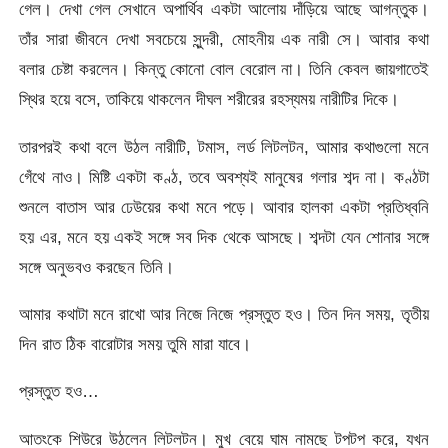
গেল। দেখা গেল সেখানে অপার্থিব একটা আলোয় দাঁড়িয়ে আছে আগন্তুক।
তাঁর সারা জীবনে দেখা সবচেয়ে সুন্দরী, মোহনীয় এক নারী সে। আবার কথা
বলার চেষ্টা করলেন। কিন্তু কোনো বোল বেরোল না। তিনি কেবল জায়গাতেই
স্থির হয়ে বসে, তাকিয়ে থাকলেন দীঘল শরীরের রহস্যময় নারীটির দিকে।
তারপরই কথা বলে উঠল নারীটি, টমাস, লর্ড লিটলটন, আমার কথাগুলো মনে
গেঁথে নাও। মিষ্টি একটা কণ্ঠ, তবে অবশ্যই মানুষের গলার শব্দ না। কণ্ঠটা
শুনলে বাতাস আর ঢেউয়ের কথা মনে পড়ে। আবার হালকা একটা প্রতিধ্বনি
হয় এর, মনে হয় একই সঙ্গে সব দিক থেকে আসছে। শব্দটা যেন শোনার সঙ্গে
সঙ্গে অনুভবও করছেন তিনি।
আমার কথাটা মনে রাখো আর নিজে নিজে প্রস্তুত হও। তিন দিন সময়, তৃতীয়
দিন রাত ঠিক বারোটার সময় তুমি মারা যাবে।
প্রস্তুত হও…
আতংকে শিউরে উঠলেন লিটলটন। মুখ বেয়ে ঘাম নামছে টপটপ করে, যখন