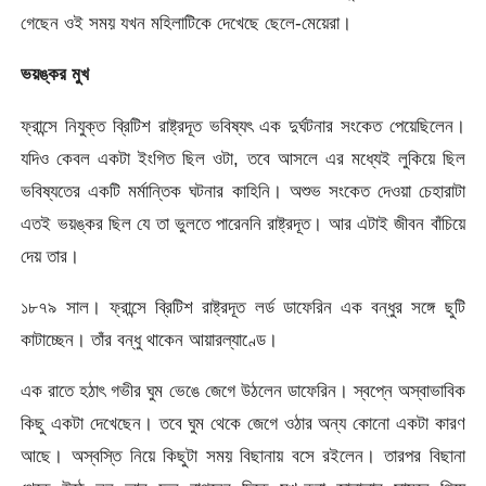
গেছেন ওই সময় যখন মহিলাটিকে দেখেছে ছেলে-মেয়েরা।
ভয়ঙ্কর মুখ
ফ্রান্সে নিযুক্ত ব্রিটিশ রাষ্ট্রদূত ভবিষ্যৎ এক দুর্ঘটনার সংকেত পেয়েছিলেন।
যদিও কেবল একটা ইংগিত ছিল ওটা, তবে আসলে এর মধ্যেই লুকিয়ে ছিল
ভবিষ্যতের একটি মর্মান্তিক ঘটনার কাহিনি। অশুভ সংকেত দেওয়া চেহারাটা
এতই ভয়ঙ্কর ছিল যে তা ভুলতে পারেননি রাষ্ট্রদূত। আর এটাই জীবন বাঁচিয়ে
দেয় তার।
১৮৭৯ সাল। ফ্রান্সে ব্রিটিশ রাষ্ট্রদূত লর্ড ডাফেরিন এক বন্ধুর সঙ্গে ছুটি
কাটাচ্ছেন। তাঁর বন্ধু থাকেন আয়ারল্যাণ্ডে।
এক রাতে হঠাৎ গভীর ঘুম ভেঙে জেগে উঠলেন ডাফেরিন। স্বপ্নে অস্বাভাবিক
কিছু একটা দেখেছেন। তবে ঘুম থেকে জেগে ওঠার অন্য কোনো একটা কারণ
আছে। অস্বস্তি নিয়ে কিছুটা সময় বিছানায় বসে রইলেন। তারপর বিছানা