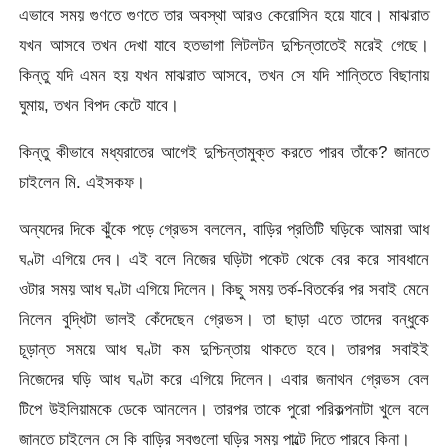
এভাবে সময় গুণতে গুণতে তার অবস্থা আরও কেরোসিন হয়ে যাবে। মাঝরাত
যখন আসবে তখন দেখা যাবে হতভাগা লিটলটন দুশ্চিন্তাতেই মরেই গেছে।
কিন্তু যদি এমন হয় যখন মাঝরাত আসবে, তখন সে যদি শান্তিতে বিছানায়
ঘুমায়, তখন বিপদ কেটে যাবে।
কিন্তু কীভাবে মধ্যরাতের আগেই দুশ্চিন্তামুক্ত করতে পারব তাঁকে? জানতে
চাইলেন মি. এইসকফ।
অন্যদের দিকে ঝুঁকে পড়ে গ্রেভস বললেন, বাড়ির প্রতিটি ঘড়িকে আমরা আধ
ঘণ্টা এগিয়ে দেব। এই বলে নিজের ঘড়িটা পকেট থেকে বের করে সাবধানে
ওটার সময় আধ ঘণ্টা এগিয়ে দিলেন। কিছু সময় তর্ক-বিতর্কের পর সবাই মেনে
নিলেন বুদ্ধিটা ভালই কেঁদেছেন গ্রেভস। তা ছাড়া এতে তাদের বন্ধুকে
চূড়ান্ত সময়ে আধ ঘণ্টা কম দুশ্চিন্তায় থাকতে হবে। তারপর সবাইই
নিজেদের ঘড়ি আধ ঘণ্টা করে এগিয়ে দিলেন। এবার জনাথন গ্রেভস বেল
টিপে উইলিয়ামকে ডেকে আনলেন। তারপর তাকে পুরো পরিকল্পনাটা খুলে বলে
জানতে চাইলেন সে কি বাড়ির সবগুলো ঘড়ির সময় পাল্টে দিতে পারবে কিনা।