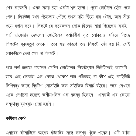
শেষ করেননি। এমন সময় চড়া একটা শব্দ হলো। পুরো হোটেলে হৈচৈ পড়ে
গেল। লিফটটা যখন পঁচতলায় পৌঁছে তখন দড়ি ছিঁড়ে যায় ওটার, আর নীচে
পড়ে ধপাস করে। লিফটে যে কয়েকজন লোক ছিলেন মারা গিয়েছেন সবাই।
লর্ড ডাফেরিন দেখলেন হোটেলের কর্মচারীরা মৃত লোকদের সরিয়ে নিচ্ছে
লিফটের ধ্বংস্তুপ থেকে। তবে যার কারণে তার লিফটে ওঠা হয় নি, সেই
লোকটাকে দেখা গেল না লিফটে।
পরে লর্ড জনতে পারলেন সেদিন হোটেলের লিফটম্যান ডিউটিতেই আসেনি।
তবে এই লোকটা এল কোথা থেকে? তার পরিচয়ই বা কী? এই কাহিনিটি
লিপিবদ্ধ আছে ব্রিটিশ সোসাইটি অভ সাইকিক রিসার্চ বইয়ে। তবে সেখানে
একে দেখানো হয়েছে অমীমাংসিত এক রহস্য হিসাবে। এমনকী এর কোনো
সম্ভাব্য ব্যাখ্যাও দেয়া হয়নি।
কফিনে কে?
এবারের ঘটনাটিতে আগের ঘটনাটির সঙ্গে সাদৃশ্য খুঁজে পাবেন। এটি বর্ণনা