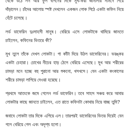
থেকে উঠে লন আর ফুল বাগনের দিকে মুখ-করা জানালার সামনে গিয়ে
দাঁড়ালেন। চাঁদের আলোয় স্পষ্ট দেখলেন একজন লোক পিঠে একটা কফিন নিয়ে
হেঁটে চলেছে।
লর্ড ডাফেরিন দুঃসাহসী মানুষ। বেরিয়ে এসে লোকটাকে থামিয়ে জানতে
চাইলেন, কফিনের ভিতরে কী?
মুখ তুলে তাঁকে দেখল লোকটা। গা কাঁটা দিয়ে উঠল ডাফেরিনের। ভয়ঙ্কর
একটা চেহারা। চোখের নীচের হাড় ঠেলে বেরিয়ে এসেছে। মুখ আর শরীরের
চামড়া মনে হচ্ছে বহু পুরানো আর শুকনো, খসখসে। যেন একটা কংকালের
শরীরে চামড়া লাগিয়ে দেওয়া হয়েছে।
প্রথমে আতংকে জমে গেলেন লর্ড ডাফেরিন। তবে সাহস সঞ্চয় করে আবার
লোকটার কাছে জানতে চাইলেন, এত রাতে কফিনটা কোথায় নিয়ে যাচ্ছ তুমি?
জবাবে লোকটা তার দিকে এগিয়ে এল। তারপরই ডাফেরিনের ভিতর দিয়েই যেন
গলে বেরিয়ে গেল এবং অদৃশ্য হলো।