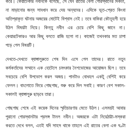
করে। কেয়াটেকার নবীনকে বলেছে, সে যেন রাতের বেলা গোরস্থানের দিকটা,
না মাড়ানোর জন্য সাবধান করে দেয় অন্যদের। এদিকে ভূত-প্রেত কিংবা
অতিপ্রাকৃত ঘটনায় অজয়ের মোটেই বিশ্বাস নেই। তবে বাকিরা কৌতূহলী হয়ে
উঠল বিষয়টা নিয়ে। কিন্তু নবীন এর চেয়ে বেশি কিছু জানে না।
কেয়ারটেকারও আর কিছু বলতে রাজি হলো না। কাজেই তখনকার মত চাপা
পড়ে গেল বিষয়টি।
দেখতে-দেখতে ব্যাঙ্গালুরুতে শেষ দিন এসে গেল তাদের। রাতে নতুন
কর্মকর্তাদের সম্মানে এক হোটেলে চমৎকার নৈশভোজের আয়োজন ছিল। তবে
সবচেয়ে বেশি উপভোগ করল অজয়। পানটাও বোধহল একটু বেশিই করে
ফেলল। বাংলোতে ফিরে গোছগাছ, শুরু করে দিল সবাই। কারণ বেশ সকাল-
সকালই ব্যাঙ্গালুরু ছাড়বে তারা।
গোছগাছ শেষে এই কয়েক দিনের স্মৃতিচারণায় মেতে উঠল। এসময়ই আবার
পুরানো গোরস্থানটার প্রসঙ্গ টানল নবীন। অজয়কে এটা নিয়েঠাট্টা-মস্করা
করতে দেখে বলল, এতই যদি সাহস থাকে তাহলে এই রাতের বেলা এক ঘণ্টা