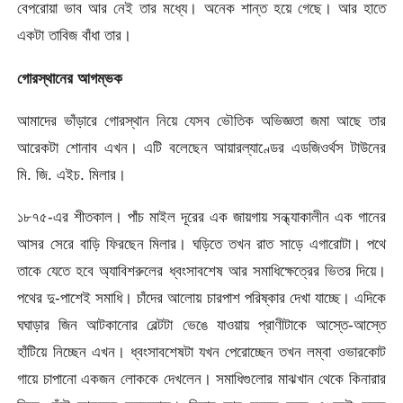
বেপরোয়া ভাব আর নেই তার মধ্যে। অনেক শান্ত হয়ে গেছে। আর হাতে
একটা তাবিজ বাঁধা তার।
গোরস্থানের আগম্ভক
আমাদের ভাঁড়ারে গোরস্থান নিয়ে যেসব ভৌতিক অভিজ্ঞতা জমা আছে তার
আরেকটা শোনাব এখন। এটি বলেছেন আয়ারল্যাণ্ডের এডজিওর্থস টাউনের
মি. জি. এইচ. মিলার।
১৮৭৫-এর শীতকাল। পাঁচ মাইল দূরের এক জায়গায় সন্ধ্যাকালীন এক গানের
আসর সেরে বাড়ি ফিরছেন মিলার। ঘড়িতে তখন রাত সাড়ে এগারোটা। পথে
তাকে যেতে হবে অ্যাবিশরুলের ধ্বংসাবশেষ আর সমাধিক্ষেত্রের ভিতর দিয়ে।
পথের দু-পাশেই সমাধি। চাঁদের আলোয় চারপাশ পরিষ্কার দেখা যাচ্ছে। এদিকে
ঘঘাড়ার জিন আটকানোর বেল্টটা ভেঙে যাওয়ায় প্রাণীটাকে আস্তে-আস্তে
হাঁটিয়ে নিচ্ছেন এখন। ধ্বংসাবশেষটা যখন পেরোচ্ছেন তখন লম্বা ওভারকোট
গায়ে চাপানো একজন লোককে দেখলেন। সমাধিগুলোর মাঝখান থেকে কিনারার