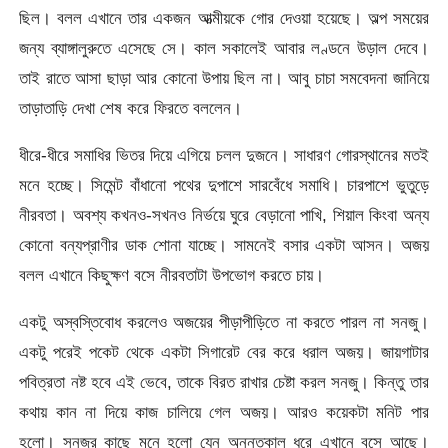
ছিল। বলল এখানে তার একজন আত্মীয়কে গোর দেওয়া হয়েছে। অল্প সময়ের
জন্য ব্যাঙ্গালুরুতে এসেছে সে। কাল সকালেই আবার লণ্ডনে উড়াল দেবে।
তাই রাতে আসা ছাড়া আর কোনো উপায় ছিল না। আবু চাচা সমবেদনা জানিয়ে
তাড়াতাড়ি দেখা শেষ করে ফিরতে বললেন।
ধীরে-ধীরে সমাধির ভিতর দিয়ে এগিয়ে চলল দুজনে। সাধারণ গোরস্থানের মতই
মনে হচ্ছে। সিমেন্ট বাঁধানো পথের দুপাশে সারবেঁধে সমাধি। চারপাশে ভুতুড়ে
নীরবতা। অবশ্য কখনও-সখনও নির্ভয়ে ঘুরে বেড়ানো পাখি, শিয়াল কিংবা অন্য
কোনো বন্যপ্রাণীর ডাক শোনা যাচ্ছে। সামনেই বসার একটা আসন। অজয়
বলল এখানে কিছুক্ষণ বসে নীরবতাটা উপভোগ করতে চায়।
একটু অস্বস্তিবোধ করলেও অজয়ের পীড়াপীড়িতে না করতে পারল না সনজু।
একটু পরেই পকেট থেকে একটা সিগারেট বের করে ধরাল অজয়। জায়গাটার
পবিত্রতা নষ্ট হবে এই ভেবে, তাকে বিরত রাখার চেষ্টা করল সনজু। কিন্তু তার
কথায় কান না দিয়ে কাজ চালিয়ে গেল অজয়। আরও কয়েকটা মনিট পার
হলো। সনজুর কাছে মনে হলো যেন অনন্তকাল ধরে এখানে বসে আছে।