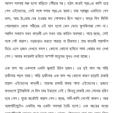
আসল সমস্যা শুরু হলো বাড়িতে পৌঁছার পর। হঠাৎ করেই প্রচণ্ড কাশি হয়ে
গেল এইডেনের, সেই সঙ্গে গলায় প্রচণ্ড ব্যথা। তার স্বাস্থ্য এমনিতে বেশ
ভাল, আর ঠাণ্ডায় বের হওয়ার মত পোশাকও ছিল পরনে। মাত্র বিশ মিনিট
গোরস্থানে থেকে শরীরের এই হাল হলো কেন ভেবে কূলকিনারা পেল না।
পরদিন সকালে যখন বান্ধবী এল তখন তার কাহিল অবস্থা। গায়ে জ্বর, সেই
সঙ্গে পেট খারাপ। নড়াচড়াও করতে পারছে না ঠিকমত। তার বান্ধবী ল্যাপটপ
নিয়ে এলে দুজন দেখতে বসল। কোনো কোনো ছবিতে সাদা ধোয়ার মত দেখা
গেল। আবার কয়েকটা ছবিতে অস্পষ্ট মানুষের মুখও দেখা যাচ্ছে।
এক মাস পর একসঙ্গে একটা ফ্ল্যাটে উঠল দুজন। এর দুই মাস পর গাড়ি
দুর্ঘটনায় পড়ল তারা। গাড়ি দুর্ঘটনার এক মাস পর কোনো কারণ ছাড়াই চাকরি
হারাল এইডেনের বান্ধবী। তারপর চাকরি যাবার পালা এইডেনের। দুজনে
কতগুলো ইন্টারভিউ যে দিল তার ইয়ত্তা নেই। কিন্তু চাকরি যেন সোনার হরিণ
হয়ে গেল। পুরো বছরটাই খারাপ গেল। জ্বর, সর্দি-কাশি লেগেই থাকল। আর
অ্যাপার্টমেন্টেও একটার পর একটা সমস্যা তৈরি হলো। এক বছরের মধ্যে