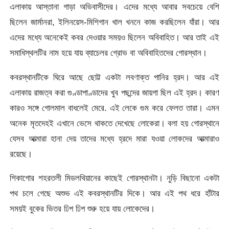
এলাকায় আস্তানা গাড়া অভিবাসীদের। এদের মধ্যে আবার সবচেয়ে বেশি
ছিলেন জার্মানরা, ইলিনয়েস-মিশিগান খাল খননে কাজ করছিলেন যাঁরা। আর
এদের মধ্যে অনেকেই কবর দেওয়ার সময়ও ছিলেন অবিবাহিত। আর তাই এই
সমাধিস্থলটির নাম হয়ে যায় ব্যাচেলর গ্রোভ বা অবিবাহিতদের গোরস্থান।
কবরস্থানটিকে ঘিরে আছে ছোট্ট একটা লবণাক্ত পানির হ্রদ। আর এই
এলাকায় রাজত্ব করা গুণ্ডাপাণ্ডাদের খুব পছন্দের জায়গা ছিল এই হ্রদ। কারণ
কারও সঙ্গে গোলমাল বাধলেই মেরে. এই লেকে গুম করে ফেলত তারা। এমন
অনেক মৃতদেহই এখানে ভেসে থাকতে দেখেছে লোকেরা। বলা হয় গোরস্থানে
যেসব আত্মারা হানা দেয় তাদের মধ্যে হ্রদে মারা যওয়া লোকদের আত্মারাও
রয়েছে।
শিকাগোর শহরতলী মিডলথিয়ানের কাছেই গোরস্থানটা। নুড়ি বিছানো একটা
পথ চলে গেছে অশুভ এই কবরস্থানটির দিকে। আর এই পথ ধরে হাঁটার
সময়ই বুকের ভিতর ঢিপ ঢিপ শুরু হয়ে যায় লোকেদের।