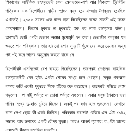
শিকাগোর সাইকিক রহস্যভেদী কেন মেলভয়েন-বার্গ আর শিকাগো ট্রিবিউন
পত্রিকার এক রিপোর্টারের নাড়ীর স্পন্দন বন্ধ হয়ে যাওয়ার উপক্রম হয়েছিল
এখানেই। ২০০৬ সালের এক রাতে হানা দিয়েছিলেন অসম সাহসী এই দুজন
গোরস্থানে। ভিতরে ঢুকতে না ঢুকতেই শুরু হয় নানা রহস্যময় ঘটনা।
তারপরই ছোট্ট একটা ছেলের আত্মার মুখোমুখি হন তারা। ছেলেটার কান্নার শব্দ
শুনতে পান পরিষ্কার। তার হারানো রূপার মুদ্রাটি খুঁজে বের করে দেওয়ার জন্য
পই পই করে তাদের অনুরোধ করতে থাকে সে।
রিপোর্টারটি এমনিতেই বেশ ঘাবড়ে গিয়েছিলেন। তারপরই দেখলেন সাইকিক
রহস্যভেদীটি যেন হঠাৎ একটা ঘোরের মধ্যে চলে গেছেন। সবুজ থকথকে
কাদায় ভর্তি একটা পুকুরের দিকে হাঁটতে শুরু করেছেন। তারপরই পনিতে নেমে
পড়লেন। পা হাঁটু পর্যন্ত না ডোবা পর্যন্ত এগুলেন। এবার সবুজ শৈবালে ভরা
পানির মধ্যে দু-হাত চুবিয়ে দিলেন। একটু পর যখন হাত তুললেন। সেখানে
কাদা লেপা ছোট্ট কী একট জিনিস। পরিষ্কার করতেই বেরিয়ে এল এটা ১৯৪২
সালের আধ ডলারের একটি রৌপ্য মুদ্রা। আরও আশ্চর্য ব্যাপার; কণ্ঠটা তাদের
এখানেই খুঁজতে বলেছিল মুদ্রাটা।