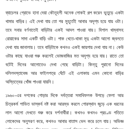
ব্যাচেলর গ্রোভে হানা দেয়া কৌতূহলী অনেক লোকই গল্প করেন ভুতুড়ে একটা
খামার বাড়ির। এই দেখা যায় তো পর মুহূর্তেই আবার অদৃশ্য হয়ে যায় ওটা।
তবে সবার বর্ণনাতেই বাড়িটার একই আদল পাওয়া যায়। বিশাল খাম্বাসহ
রোয়াকের সাদা একটি বাড়ি ওটা। পাক খেতে-থাকা মৃদু একটা আলো জ্বলতে
দেখা যায় জানালায়। তবে বাড়িটাকে কখনও একই জায়গায় দেখা যায় না। কেউ
ওটার কাছে যাওয়া শুরু করলেই ভোজবাজির মত অদৃশ্য হয়ে যায়। রাতে তো
বটেই দিনের আলোতেও দেখা গেছে বাড়িটা। কিন্তু পুরানো দিনের
দলিলদস্তাবেজ আর ফাইলপত্র ঘেঁটে এই এলাকায় এমন কোনো বাড়ির
অস্তিত্বের খোঁজ পাওয়া যায়নি।
১৯৬০-এর দশকের গোড়ার দিকে দৰ্বত্তরা সমাধিফলক উপড়ে ফেলা আর
চিত্রকর্ম শাভিত ভাস্কর্য নষ্ট করা আরম্ভ করলে গোরস্থান জুড়ে এক ধরনের
লাল আলো দেখতে শুরু করে দর্শনার্থীরা। কখনও কখনও প্রচণ্ড গতিতে
লোকেদের অনুসরণ করে, কখনও আবার বাতাস ভেদ করে চলে যায়। অভিজ্ঞ