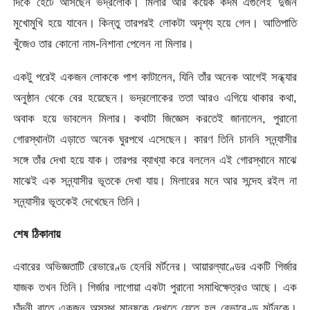
দিকে হেঁটে আসছেন ভদ্রলোক। মিলার আর কয়েক কদম এগুলেই দুজন
মুখোমুখি হয়ে যাবেন। কিন্তু তারপরই লোকটা অদৃশ্য হয়ে গেল। আতিপাতি
খুঁজেও তার কোনো নাম-নিশানা পেলেন না মিলার।
একটু পরেই একজন লোককে পাশ কাটালেন, যিনি তাঁর অনেক আগেই সন্ধ্যার
অনুষ্ঠান থেকে বের হয়েছেন। ভদ্রলোকের ততা আরও এগিয়ে থাকার কথা,
অবাক হয়ে ভাবলেন মিলার। কথাটা জিজ্ঞেস করতেই জানালেন, পুরানো
গোরস্থানটা এড়াতে অনেক ঘুরপথে এসেছেন। কারণ তিনি চাননি সন্ন্যাসীর
সঙ্গে তাঁর দেখা হয়ে যাক। তারপর ব্যাখ্যা করে বললেন এই গোরস্থানে মাঝে
মাঝেই এক সন্ন্যাসীর ভূতকে দেখা যায়। মিলারের মনে আর সন্দেহ রইল না
সন্ন্যাসীর ভূতকেই দেখেছেন তিনি।
শেষ ঠিকানায়
এবারের অভিজ্ঞতাটি রেভারেণ্ড হেনরি মর্টনের। আয়ারল্যাণ্ডের একটি গির্জার
যাজক তখন তিনি। গির্জার লাগোয়া একটা পুরানো সমাধিক্ষেত্রও আছে। এক
চাঁদনী রাতে একজন অসুস্থ মানুষকে দেখতে যেতে হল রেভারেণ্ড মর্টনকে।