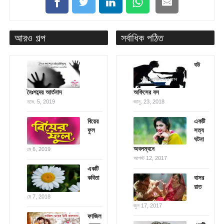
আরও গল্প
সর্বাধিক পঠিত
বউ
নৈঃশব্দের আর্তনাদ
অফিসের বস
নভে. 5, 2019
জানু. 23, 2018
বিয়ের
একটি
ফুল
সত্য
ঘটনা
অবলম্বনে
মে 6, 2019
আগস্ট 12, 2017
একটি
কবিতা
বাসর
রাত
মে 7, 2018
জুন 17, 2017
ফাজিল