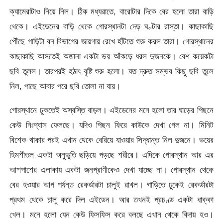
ক্যামেরাটাও নিয়ে নিল। ঠিক মধ্যরাতে, বারোটার দিকে বের হলো তারা বাড়ি
থেকে। এইডেনের বাড়ি থেকে গোরস্থানটা দেড় ঘণ্টার রাস্তা। কাছাকাছি
পৌঁছে গাড়িটা বন বিভাগের জায়গায় রেখে হাঁটতে শুরু করল তারা। গোরস্থানের
কাছাকাছি আসতেই অজানা একটা ভয় আঁকড়ে ধরল দুজনকে। বেশ কয়েকটা
ছবি তুলল। তারপরই হঠাৎ বৃষ্টি শুরু হলো। যত দ্রুত সম্ভব কিছু ছবি তুলে
নিল, পাছে আবার পরে ছবি তোলা না যায়।
গোরস্থানে ঢুকতেই অস্বস্তি বাড়ল। এইডেনের মনে হলো তার ঘাড়ের পিছনে
কেউ নিঃশ্বাস ফেলছে। যদিও পিছন ফিরে কাউকে দেখা গেল না। মিনিট
বিশেক থাকার পরই এখান থেকে বেরিয়ে যাওয়ার সিদ্ধান্ত নিল দুজনে। ভয়ের
হিমশীতল একটা অনুভূতি ছড়িয়ে পড়ছে শরীরে। এদিকে গোরস্থান আর এর
আশপাশের এলাকায় একটা জনপ্রাণীকেও দেখা যাচ্ছে না। গোরস্থান থেকে
বের হওয়ার আগ পর্যন্ত রেকর্ডারটা চালুই রাখল। গাড়িতে ঢুকেই রেকর্ডারটা
প্রথম থেকে চালু করে দিল এইডেন। আর তখনই প্রচণ্ড একটা ধাক্কা
খেল। মনে হলো যেন কেউ ফিসফিস করে বলছে এখান থেকে বিদায় হও।