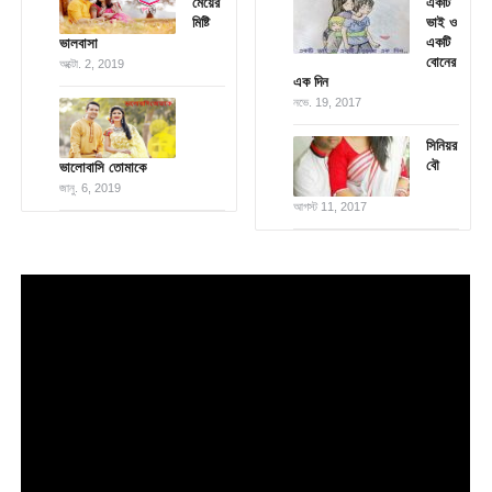
মেয়ের
একটি
মিষ্টি
ভাই ও
একটি
ভালবাসা
বোনের
অক্টো. 2, 2019
এক দিন
নভে. 19, 2017
সিনিয়র
বৌ
ভালোবাসি তোমাকে
জানু. 6, 2019
আগস্ট 11, 2017