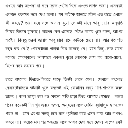
এখানে আর অপেক্ষা না করে দ্রুত গেটের দিকে এগুতে লাগল তারা। এসময়ই
একজন তরুণের সঙ্গে দেখা হলো। পথ আটকে জানতে চাইল এত রাতে এখানে
কী করছে? তারা সঙ্গে সঙ্গে জানাল বুড়ো লোকটা মানে আবু চাচার অনুমতি
নিয়েই ভিতরে ঢুকেছে। তারপর কেন এসেছে সেটাও আবার খুলে বলল, আগের
মতই। কিন্তু তরুণ জানাল আবু চাচা নামে কাউকে চেনে না। আর গত পাঁচ
বছর ধরে সে-ই গোরস্থানটা পাহারা দিয়ে আসছে সে। তবে কিছু লোক তাকে
বলেছে গোরস্থানের আশপাশে একজন বুড়ো লোককে দেখা যায় মাঝে-মাঝে,
বিশেষ করে সন্ধ্যার পরে।
রাতে বাংলোয় ফিরতে-ফিরতে সাড়ে তিনটা বেজে গেল। সেখানে বাংলোর
কেয়ারটেকারকে ঘটনাটি খুলে বলতেই এই বোকামির জন্য শাপ-শাপন্ত করল
তাদের। বলল ভাগ্য ভাল বড় কোনো ক্ষতি ছাড়া ফিরে আসতে পেরেছে। অজয়
পরের কয়েকটা দিন খুব জ্বরে ভুগল, অন্যদের সঙ্গে সেদিন ব্যাঙ্গালুরু ছাড়তেও
পারল না। তবে এরপর সনজু মনে-মনে প্রতিজ্ঞা করে এমন কাজ আর কখনও
করবে না। কয়েক মাস পর অজয়ের সঙ্গে আবার দেখা হলে দেখল আগের সেই