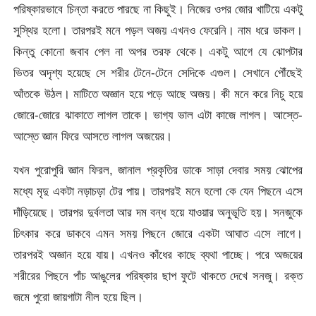
পরিষ্কারভাবে চিন্তা করতে পারছে না কিছুই। নিজের ওপর জোর খাটিয়ে একটু
সুস্থির হলো। তারপরই মনে পড়ল অজয় এখনও ফেরেনি। নাম ধরে ডাকল।
কিন্তু কোনো জবাব পেল না অপর তরফ থেকে। একটু আগে যে ঝোপটার
ভিতর অদৃশ্য হয়েছে সে শরীর টেনে-টেনে সেদিকে এগুল। সেখানে পৌঁছেই
আঁতকে উঠল। মাটিতে অজ্ঞান হয়ে পড়ে আছে অজয়। কী মনে করে নিচু হয়ে
জোরে-জোরে ঝাকাতে লাগল তাকে। ভাগ্য ভাল এটা কাজে লাগল। আস্তে-
আস্তে জ্ঞান ফিরে আসতে লাগল অজয়ের।
যখন পুরোপুরি জ্ঞান ফিরল, জানাল প্রকৃতির ডাকে সাড়া দেবার সময় ঝোপের
মধ্যে মৃদু একটা নড়াচড়া টের পায়। তারপরই মনে হলো কে যেন পিছনে এসে
দাঁড়িয়েছে। তারপর দুর্বলতা আর দম বন্ধ হয়ে যাওয়ার অনুভূতি হয়। সনজুকে
চিৎকার করে ডাকবে এমন সময় পিছনে জোরে একটা আঘাত এসে লাগে।
তারপরই অজ্ঞান হয়ে যায়। এখনও কাঁধের কাছে ব্যথা পাচ্ছে। পরে অজয়ের
শরীরের পিছনে পাঁচ আঙুলের পরিষ্কার ছাপ ফুটে থাকতে দেখে সনজু। রক্ত
জমে পুরো জায়গাটা নীল হয়ে ছিল।