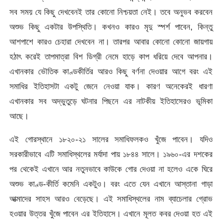
সব সময় যে কিছু দেখবেনই তার কোনো নিশ্চয়তা নেই। তবে অনুভব করবেন
অশুভ কিছু একটার উপস্থিতি। কখনও কারও মৃদু স্পর্শ পাবেন, কিন্তু
আশপাশে কারও চেহারা দেখবেন না। তারপর আবার কোনো কোনো জায়গায়
হঠাৎ করেই তাপমাত্রা বিশ ডিগ্রী নেমে হাড়ে কাপ ধরিয়ে দেবে আপনার।
এখানকার ভৌতিক কাণ্ডকীর্তির আরও কিছু বর্ণনা দেওয়ার আগে বরং এই
সমাধির ইতিহাসটা একটু জেনে নেওয়া যাক। কারণ অনেকেরই ধারণা
এখানকার সব অদ্ভুতুড়ে ঘটনার পিছনে এর নাটকীয় ইতিহাসেরও ভূমিকা
আছে।
এই গোরস্থানে ১৮২০-২১ সালের সমাধিফলকও খুঁজে পাবেন। যদিও
সরকারীভাবে এটি সমাধিস্থলের মর্যাদা পায় ১৮৪৪ সালে। ১৯৬০-এর দশকের
পর থেকেই এখানে আর নতুনভাবে কাউকে গোর দেওয়া না হলেও একে ঘিরে
অশুভ কাণ্ড-কীর্তি কমেনি একটুও। বরং এতে যেন এখানে আস্তানা গাড়া
আত্মাদের সাহস আরও বেড়েছে। এই সমাধিস্থলের নাম ব্যাচেলার গ্রোভ
হওয়ার উত্তর খুঁজে পাবেন এর ইতিহাসে। এখানে মূলত কবর দেওয়া হত এই