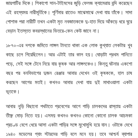
জায়গাটির দিকে। শিকাগো সান-টাইমসের জুড়ি ফেলজ ক্যামেরায় বন্দি করেছেন
এই রহস্যময় নারীমূর্তিকে। পূর্ণিমার রাতেও মাঝেমাঝে দেখা যায় তাঁকে। সাদা
পোশাক পরা নারীটি তখন একটা মৃত নবজাতককে দু-হাত দিয়ে আঁকড়ে ধরে ঘুরে
বেড়ান ইতস্তত কবরস্থানের ভিতরে-কেন কেউ জানে না।
১৮৭০-এর দশকে জমিতে লাঙ্গল টানতে থাকা এক লোক কুখ্যাত লেকটার খুব
কাছে চলে গিয়েছিলেন। আর এটাই তার কাল হয়। ঘোড়াটা প্রথম পানিতে
পড়ে, সেই সঙ্গে টেনে নিয়ে যায় কৃষক আর লাঙ্গলকেও। কিন্তু ঘটনার একশো
বছর পর বনবিভাগের দুজন রেঞ্জার আবার দেখেন ওই কৃষককে, হাল চাষ
করছেন আগের মতই। কখনও আবার দেখা যায় দুই মাথাওয়ালা একটা
ভূতকে।
আবার নুড়ি বিছানো পথটাতে প্রবেশের আগে গাড়ি চালকদের রাস্তায় একটা
তীক্ষ্ণ মোড় নিতে হয়। এসময় কখনও কখনও কোনো কোনো চালক আচমকা
প্রচণ্ড বেগে ধেয়ে আসা একটা পাড়ির সঙ্গে মুখোমুখি হয়ে যান। ওটাকে দেখে
১৯৪০ মডেলের গ্যাং স্টারদের গাড়ি বলে মনে হয়। তবে আশ্চর্য ব্যাপার