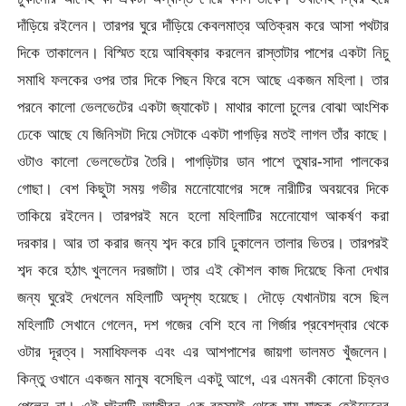
দাঁড়িয়ে রইলেন। তারপর ঘুরে দাঁড়িয়ে কেবলমাত্র অতিক্রম করে আসা পথটার
দিকে তাকালেন। বিস্মিত হয়ে আবিষ্কার করলেন রাস্তাটার পাশের একটা নিচু
সমাধি ফলকের ওপর তার দিকে পিছন ফিরে বসে আছে একজন মহিলা। তার
পরনে কালো ভেলভেটের একটা জ্যাকেট। মাথার কালো চুলের বোঝা আংশিক
ঢেকে আছে যে জিনিসটা দিয়ে সেটাকে একটা পাগড়ির মতই লাগল তাঁর কাছে।
ওটাও কালো ভেলভেটের তৈরি। পাগড়িটার ডান পাশে তুষার-সাদা পালকের
গোছা। বেশ কিছুটা সময় গভীর মনোেযোগের সঙ্গে নারীটির অবয়বের দিকে
তাকিয়ে রইলেন। তারপরই মনে হলো মহিলাটির মনোেযোগ আকর্ষণ করা
দরকার। আর তা করার জন্য শব্দ করে চাবি ঢুকালেন তালার ভিতর। তারপরই
শব্দ করে হঠাৎ খুললেন দরজাটা। তার এই কৌশল কাজ দিয়েছে কিনা দেখার
জন্য ঘুরেই দেখলেন মহিলাটি অদৃশ্য হয়েছে। দৌড়ে যেখানটায় বসে ছিল
মহিলাটি সেখানে গেলেন, দশ গজের বেশি হবে না গির্জার প্রবেশদ্বার থেকে
ওটার দূরত্ব। সমাধিফলক এবং এর আশপাশের জায়গা ভালমত খুঁজলেন।
কিন্তু ওখানে একজন মানুষ বসেছিল একটু আগে, এর এমনকী কোনো চিহ্নও