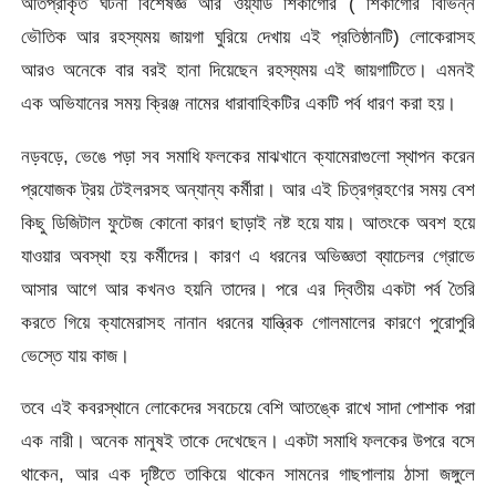
অতিপ্রাকৃত ঘটনা বিশেষজ্ঞ আর ওয়্যার্ড শিকাগোর ( শিকাগোর বিভিন্ন
ভৌতিক আর রহস্যময় জায়গা ঘুরিয়ে দেখায় এই প্রতিষ্ঠানটি) লোকেরাসহ
আরও অনেকে বার বরই হানা দিয়েছেন রহস্যময় এই জায়গাটিতে। এমনই
এক অভিযানের সময় ক্রিঞ্জ নামের ধারাবাহিকটির একটি পর্ব ধারণ করা হয়।
নড়বড়ে, ভেঙে পড়া সব সমাধি ফলকের মাঝখানে ক্যামেরাগুলো স্থাপন করেন
প্রযোজক ট্রয় টেইলরসহ অন্যান্য কর্মীরা। আর এই চিত্রগ্রহণের সময় বেশ
কিছু ডিজিটাল ফুটেজ কোনো কারণ ছাড়াই নষ্ট হয়ে যায়। আতংকে অবশ হয়ে
যাওয়ার অবস্থা হয় কর্মীদের। কারণ এ ধরনের অভিজ্ঞতা ব্যাচেলর গ্রোভে
আসার আগে আর কখনও হয়নি তাদের। পরে এর দ্বিতীয় একটা পর্ব তৈরি
করতে গিয়ে ক্যামেরাসহ নানান ধরনের যান্ত্রিক গোলমালের কারণে পুরোপুরি
ভেস্তে যায় কাজ।
তবে এই কবরস্থানে লোকেদের সবচেয়ে বেশি আতঙ্কে রাখে সাদা পোশাক পরা
এক নারী। অনেক মানুষই তাকে দেখেছেন। একটা সমাধি ফলকের উপরে বসে
থাকেন, আর এক দৃষ্টিতে তাকিয়ে থাকেন সামনের গাছপালায় ঠাসা জঙ্গুলে