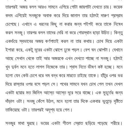
তারপরই অজয় বলল আরও সামনে এগিয়ে গোটা জায়গাটা দেখতে চায়। কয়েক
কদম এগিয়েই সনজুকে অবাক করে দিয়ে জানাল তার হঠাৎই দারুণ প্রস্রাব
চেপেছে। এখানে এ ধরনের কিছু না করার জন্য পইপই করে তাকে নিষেধ
করল সনজু। তারপর বলল তাদের দেরি না করে গোরস্থান ছাড়া উচিত। কিন্তু
একগুঁয়ে স্বভাবের অজয় কর্ণপাতই করল না তার কথায়। চোখ দিয়ে একটা
ইশারা করে, একটু দূরের একটা ঝোপে ঢুকে পড়ল। বেশ ঘন ঝোপটা। যেখানে
আছে সেখান থেকে তাই আর অজয়কে এখন দেখতে পাচ্ছে না সনজু। হঠাৎই
খুব দুর্বল মনে হতে লাগল নিজেকে তার। শ্বাস নিতে ভীষণ কষ্ট হচ্ছে। মনে
হলো যেন কেউ চেপে ধরে দম বন্ধ করে মারতে চাইছে তাকে। হাঁটুর ওপর ভর
দিয়ে রাস্তার ওপর বসে পড়ল সে। পথের সামনে যখন চোখ গেল তখন দেখল
একটা ছায়ার মত জিনিস আস্তে আস্তে দূরে সরে যাচ্ছে। এক মুহূর্তের জন্য
দাঁড়াল ওটা। সনজু কেঁপে উঠল, মনে হলো তার দিকে একবার ভুতুড়ে দৃষ্টিতে
তাকিয়েছে ওটা। তারপরই অদৃশ্য হয়ে গেল।
সনজুর মাথা ঘুরছে। ভয়ের একটা শীতল স্রোত ছড়িয়ে পড়েছে শরীরে।