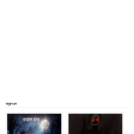
অনুরূপ গল্প