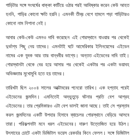
গাড়িটার সঙ্গে সংঘর্ষের ধাক্কা কাটিয়ে ওঠার পরই আবিষ্কার করেন কেউ আহত
হননি, গাড়ির কোনো ক্ষতি হয়নি। এমনকী তীব্র বেগে হামলে পড়া গাড়িটারও
কোনো নাম নিশানা নেই।
আবার কেউ-কেউ এমনও দাবি করেছেন এই গোরস্থানে যাওয়ার পর থেকেই
দুর্ভাগ্য পিছু নেয় তাদের। এমনটাই ঘটে আমেরিকার ইলিনয়েসের এইডেন
নামের এক যুবক আর তার বান্ধবীর ভাগ্যে। অন্তত এইডেনের দাবি তাই।
গোরস্থানটা থেকে বের হয়ে আসার পর থেকেই একটার পর একটা ভয়াবহ
অভিজ্ঞতার মুখোমুখি হতে হয় তাদের।
তারিখটা ছিল ২০০৪ সালের অক্টোবরের পনেরো তারিখ। এক হপ্তাহ পরেই
এইডেনের জন্মদিন। এমনিতেই অদ্ভুতুড়ে ঘটনার প্রতি বেশ আগ্রহ
এইডেনের। তার প্রেমিকারও এটা বেশ ভালই জানা আছে। তাই সে প্রস্তাব
করল জন্মদিনের একটি উপহার হিসাবে ব্যাচেলর গোরস্থানে বেড়িয়ে আসবে
তারা। পরিকল্পনাটা মনে ধরল এইডেনের। দারুণ উত্তেজিত হয়ে উঠল।
উৎসাহের চোটে একটা ডিজিটাল ভয়েস রেকর্ডার কিনে ফেলল। সঙ্গে ডিজিটাল