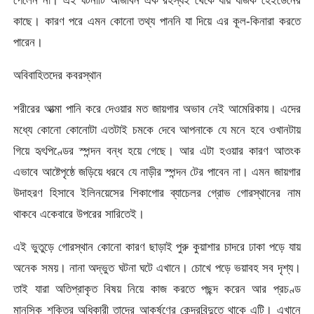
পেলেন না। এই ঘটনাটি আজীবন এক রহস্যই থেকে যায় যাজক হেইডেনের
কাছে। কারণ পরে এমন কোনো তথ্য পাননি যা দিয়ে এর কূল-কিনারা করতে
পারেন।
অবিবাহিতদের কবরস্থান
শরীরের আত্মা পানি করে দেওয়ার মত জায়গার অভাব নেই আমেরিকায়। এদের
মধ্যে কোনো কোনোটা এতটাই চমকে দেবে আপনাকে যে মনে হবে ওখানটায়
গিয়ে হৃৎপিণ্ডের স্পন্দন বন্ধ হয়ে গেছে। আর এটা হওয়ার কারণ আতংক
এভাবে আষ্টেপৃষ্ঠে জড়িয়ে ধরবে যে নাড়ীর স্পন্দন টের পাবেন না। এমন জায়গার
উদাহরণ হিসাবে ইলিনয়েসের শিকাগোর ব্যাচেলর গ্রোভ গোরস্থানের নাম
থাকবে একেবারে উপরের সারিতেই।
এই ভুতুড়ে গোরস্থান কোনো কারণ ছাড়াই পুরু কুয়াশার চাদরে ঢাকা পড়ে যায়
অনেক সময়। নানা অদ্ভুত ঘটনা ঘটে এখানে। চোখে পড়ে ভয়াবহ সব দৃশ্য।
তাই যারা অতিপ্রাকৃত বিষয় নিয়ে কাজ করতে পছন্দ করেন আর প্রচণ্ড
মানসিক শক্তির অধিকারী তাদের আকর্ষণের কেন্দ্রবিন্দুতে থাকে এটি। এখানে