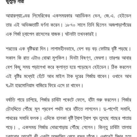
ভুতুড়ে নারী
আয়ারল্যাণ্ডের লিমেরিকের একসময়কার আর্চডিকন ভেন, জে.এ. হেইডেন
তার এই অভিজ্ঞতাটি বর্ণনা করেন। ১৮৭০ সালে তিনি ছিলেন অজপাড়াগাঁয়ের
এক গির্জা চ্যাপেল রাসেলের যাজক। ঘটনাটা তখনকারই।
শরতের এক বৃষ্টিঝরা দিন। লাগামহীনভাবে, বেশ বড় বড় ফোটায় বৃষ্টি পড়ছে।
সকাল কি রাত এটাও বোঝা মুশকিল। দিনটা বিষণ্ণ, মেঘলা। তারপর আবার
বেশ কিছু সময় পড়ালেখা করে ক্লান্ত হয়ে পড়েছেন হেইডেন। ঠিক করলেন
এই বৃষ্টির মধ্যেই হেঁটে আধ মাইল টাক দূরের গির্জায় যাবেন। ওখানে আধ
ঘণ্টা হারমোনিয়াম বাজিয়ে ফিরে এসে চা খাবেন।
বর্ষাতি গায়ে চাপিয়ে, গির্জার চাবিটা পকেটে ফেলে, হাঁটা শুরু করলেন। গির্জার
চৌহদ্দিতে পৌঁছে মূল প্রবেশ পথটা ধরে হাঁটতে লাগলেন। দু-পাশেই সমাধি,
পাথরের সমাধি ফলক। এদিকে হালকা বৃষ্টি ট্যাপ ট্যাপ শব্দ তুলছে গাছের পাতায়
পড়ে। , একসময় গির্জার দোরগোড়ায় পৌঁছে গেলেন। কিন্তু চাবিটা তালায়
ঢুকানোর আগেই কী একটা অস্বস্তি পেয়ে বসল তাঁকে। ওখানেই স্থির হয়ে