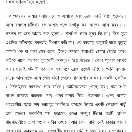
রফিক তখনও বিয়ে করেনি।
এক শুক্রবার আমার বাসায় এসে ও আমাকে বলল দোস একটু বিপদে পড়েছি।
আমি বললাম র্নিদিধায় বল আমার পক্ষে যতটুকু করা সম্ভব আমি করব। ও
যাবলল তা শুনে আমার মনে হলো ও মানশিক ভাবে সুস্থ কি না। জিন ভুত
এগুলির অস্বিস্ত কোনটাই বিশ্বাস করি না। ওর বক্তব্য অনুযায়ী রাতে ঘুমুতে
গেলেই কে বা কারা যেন ওদের টিনের দেয়ালে খামাখাই জোরে জোরে আচর
কাটতে থাকে যারফলে ঘুমানোটা অসম্ভব হয়ে পড়েছে। কোন প্রকার সংগত
কারন ছাড়াই ঘটনাটি গত এক মাস ধরে রোজ রাতেই ঘটছে। আমি বললাম
ও’কে আজ রাতে আমি তোর সাথে তোদের বাসায়গিয়ে থাকব। একটি হকিষ্টিক
ও টর্চলাইটের ব্যাবস্থা করে রাখিস। আমিসময়মত পৌছে যাব। রাত দশটা
নাগাদ রাজ্যের রাজকর্ম সেরে ওদের বাসায় গিয়ে পৌছালাম। ওদের বাসাটা
শহরতলীর প্রায় শেষ প্রান্তে অবস্থিত রাস্তার উপরে একটি দোতালা বাড়ী
তার পেছনে পনারবিশ গজ ফারাকে ওদের সর্ম্পুন টিনের ঘড়টি হালকা
গাছগাছালীতে ঢাকা ওদের বাড়ীর পেছনে আর কোন বাড়ী নেই ঢাকার ভাষায়
তখন সেই অঞ্চলকে নামা বলত(নীচু ফসলের জমি ও খাল বিলের সমারোহ)।