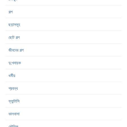
গল্প
ছড়াসমূহ
ছোট গল্প
জীবনের গল্প
দু:খদায়ক
ধর্মীয়
প্রবন্ধ
ফ্যান্টাসি
ভালবাসা
ভৌতিক