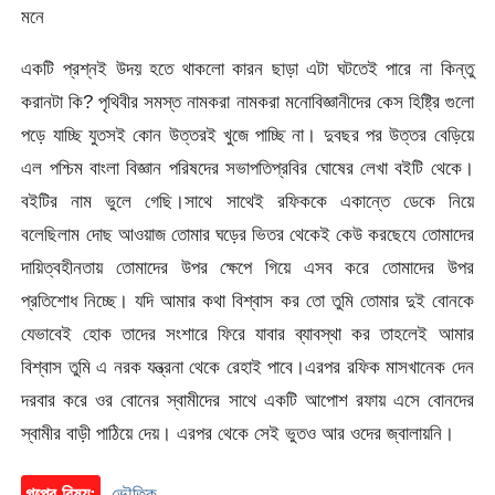
মনে
একটি প্রশ্নই উদয় হতে থাকলো কারন ছাড়া এটা ঘটতেই পারে না কিন্তু
করানটা কি? পৃথিবীর সমস্ত নামকরা নামকরা মনোবিজ্ঞানীদের কেস হিষ্ট্রি গুলো
পড়ে যাচ্ছি যুতসই কোন উত্তরই খুজে পাচ্ছি না। দুবছর পর উত্তর বেড়িয়ে
এল পশ্চিম বাংলা বিজ্ঞান পরিষদের সভাপতিপ্রবির ঘোষের লেখা বইটি থেকে।
বইটির নাম ভুলে গেছি।সাথে সাথেই রফিককে একান্তে ডেকে নিয়ে
বলেছিলাম দোছ আওয়াজ তোমার ঘড়ের ভিতর থেকেই কেউ করছেযে তোমাদের
দায়িত্বহীনতায় তোমাদের উপর ক্ষেপে গিয়ে এসব করে তোমাদের উপর
প্রতিশোধ নিচ্ছে। যদি আমার কথা বিশ্বাস কর তো তুমি তোমার দুই বোনকে
যেভাবেই হোক তাদের সংশারে ফিরে যাবার ব্যাবস্থা কর তাহলেই আমার
বিশ্বাস তুমি এ নরক যন্ত্রনা থেকে রেহাই পাবে।এরপর রফিক মাসখানেক দেন
দরবার করে ওর বোনের স্বামীদের সাথে একটি আপোশ রফায় এসে বোনদের
স্বামীর বাড়ী পাঠিয়ে দেয়। এরপর থেকে সেই ভুতও আর ওদের জ্বালায়নি।
গল্পের বিষয়:
ভৌতিক