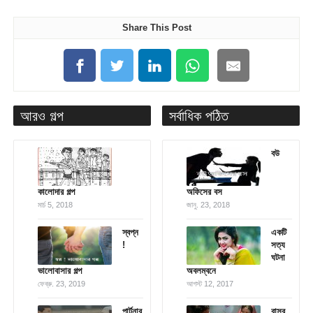
Share This Post
আরও গল্প
সর্বাধিক পঠিত
বউ
কালোদার গল্প
অফিসের বস
মার্চ 5, 2018
জানু. 23, 2018
স্বপ্ন
একটি
!
সত্য
ঘটনা
ভালোবাসার গল্প
অবলম্বনে
ফেব্রু. 23, 2019
আগস্ট 12, 2017
পার্টনার
বাসর