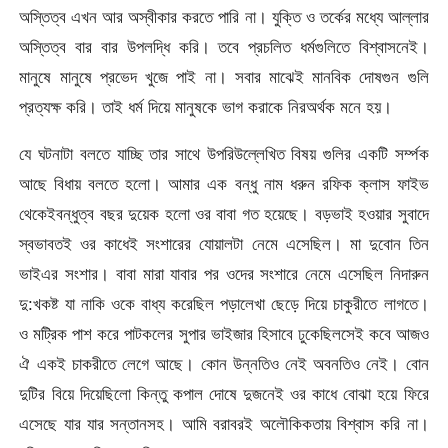
অস্তিত্ব এখন আর অস্বীকার করতে পারি না। যুক্তি ও তর্কের মধ্যে আল্লার
অস্তিত্ব বার বার উপলদ্ধি করি। তবে প্রচলিত ধর্মগুলিতে বিশ্বাসনেই।
মানুষে মানুষে প্রভেদ খুজে পাই না। সবার মাঝেই মানবিক দোষগুন গুলি
প্রত্যক্ষ করি। তাই ধর্ম দিয়ে মানুষকে ভাগ করাকে নিরঅর্থক মনে হয়।
যে ঘটনাটা বলতে যাচ্ছি তার সাথে উপরিউল্লেখিত বিষয় গুলির একটি সর্ম্পক
আছে বিধায় বলতে হলো। আমার এক বন্ধু নাম ধরুন রফিক ক্লাস ফাইভ
থেকেইবন্ধুত্ব বছর দুয়েক হলো ওর বাবা গত হয়েছে। বড়ভাই হওয়ার সুবাদে
স্বভাবতই ওর কাধেই সংশারের যোয়ালটা নেমে এসেছিল। মা দুবোন তিন
ভাইএর সংশার। বাবা মারা যাবার পর ওদের সংশারে নেমে এসেছিল নিদারুন
দু:খকষ্ট যা নাকি ওকে বাধ্য করেছিল পড়ালেখা ছেড়ে দিয়ে চাকুরীতে লাগতে।
ও মট্রিক পাশ করে পাটকলের সুপার ভাইজার হিসাবে ঢুকেছিলসেই কবে আজও
ঐ একই চাকরীতে লেগে আছে। কোন উন্নতিও নেই অবনতিও নেই। বোন
দুটির বিয়ে দিয়েছিলো কিন্তু কপাল দোষে দুজনেই ওর কাধে বোঝা হয়ে ফিরে
এসেছে যার যার সন্তানসহ। আমি বরাবরই অলৌকিকতায় বিশ্বাস করি না।