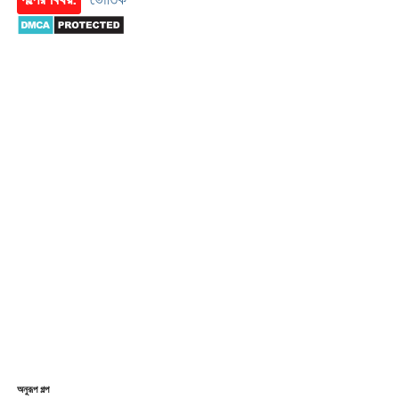
অনুরূপ গল্প