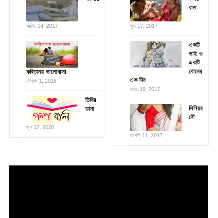
রাত
অক্টো. 14, 2017
জুন 17, 2017
একটি
ভাই ও
একটি
বোনের
কবিতাময় ভালোবাসা
এক দিন
এপ্রিল 1, 2018
নভে. 19, 2017
তিথির
সিনিয়র
ডানা
বৌ
জুন 17, 2020
আগস্ট 11, 2017