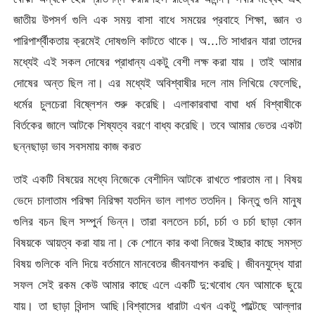
জাতীয় উপসর্গ গুলি এক সময় বাসা বাধে সময়ের প্রবাহে শিক্ষা, জ্ঞান ও
পারিপার্শ্বীকতায় ক্রমেই দোষগুলি কাটতে থাকে। অ…তি সাধারন যারা তাদের
মধ্যেই এই সকল দোষের প্রাধান্য একটু বেশী লক্ষ করা যায় । তাই আমার
দোষের অন্ত ছিল না। এর মধ্যেই অবিশ্বাষীর দলে নাম লিখিয়ে ফেলেছি,
ধর্মের চুলচেরা বিষ্লেশন শুরু করেছি। এলাকারবাঘা বাঘা ধর্ম বিশ্বাষীকে
বির্তকের জালে আটকে শিষ্যত্ব বরণে বাধ্য করেছি। তবে আমার ভেতর একটা
ছন্নছাড়া ভাব সবসমায় কাজ করত
তাই একটি বিষয়ের মধ্যে নিজেকে বেশীদিন আটকে রাখতে পারতাম না। বিষয়
ভেদে চালাতাম পরিক্ষা নিরিক্ষা যতদিন ভাল লাগত ততদিন। কিন্তু গুনি মানুষ
গুলির বচন ছিল সম্পুর্ন ভিন্ন। তারা বলতেন চর্চা, চর্চা ও চর্চা ছাড়া কোন
বিষয়কে আয়ত্ব করা যায় না। কে শোনে কার কথা নিজের ইচ্ছার কাছে সমস্ত
বিষয় গুলিকে বলি দিয়ে বর্তমানে মানবেতর জীবনযাপন করছি। জীবনযুদ্ধে যারা
সফল সেই রকম কেউ আমার কাছে এলে একটি দু:খবোধ যেন আমাকে ছুয়ে
যায়। তা ছাড়া বিন্দাস আছি।বিশ্বাসের ধারাটা এখন একটু পাল্টেছে আল্লার