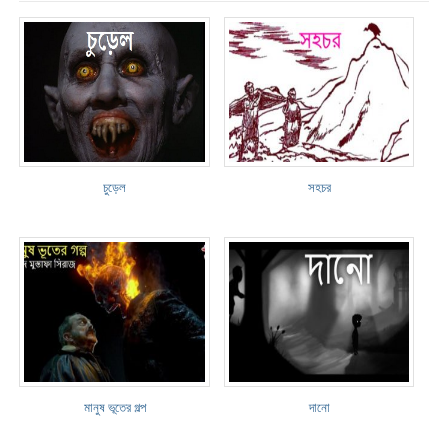
চুড়েল
সহচর
মানুষ ভূতের গল্প
দানো