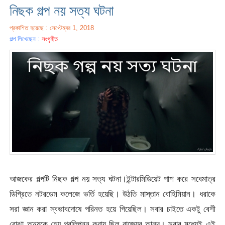
নিছক গল্প নয় সত্য ঘটনা
প্রকাশিত হয়েছে : সেপ্টেম্বর 1, 2018
গল্প লিখেছেন :
সংগৃহীত
আজকের গল্পটি নিছক গল্প নয় সত্য ঘটনা।ইন্টারমিডিয়েট পাশ করে সবেমাত্র
ডিগ্রিতে নটরডেম কলেজে ভর্তি হয়েছি। উঠতি মাস্তান বোহিমিয়ান। ধরাকে
সরা জ্ঞান করা স্বভাবদোষে পরিনত হয়ে গিয়েছিল। সবার চাইতে একটু বেশী
বোঝা অন্যকে হেয় প্রতিপন্ন করায় ছিল রাজ্যের আনন্দ। সবার মধ্যেই এই