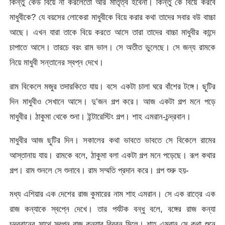
কিন্তু কেউ বিয়ে না করলেতো আর মাতৃত্ব হবেনা। কিন্তু কে বিয়ে করবে
মাধুবীকে? যে বয়সের লোকেরা মাধুবীকে বিয়ে করার কথা তাদের সবার বউ বাচ্চা
আছে। এখন যারা তাকে বিয়ে করতে আসে তারা তাদের বাচ্চা মাধুবীর কান্দে
চাপাতে আসে। তারচে বরং রাম ভাল। সে অতীত ভুলেছে। সে জন্য রামকে
নিয়ে মাধুবী সন্তানের স্বপ্ন দেখে।
রাম বিকেলে মজুর তদারকিতে যায়। বসে একটা চালা ঘরে বাঁশের টঙ্গে। ছুটির
দিন মাধুবীও সেখানে আসে। দু’জন গল্প করে। আজ একটা গল্প মনে পড়ে
মাধুবীর। ঠাকুমা থেকে শুনা। ইন্টারেস্টিং গল্প। শাহ এমরান-চন্দ্রবান।
মাধুবীর আজ ছুটির দিন। সকালের কথা ভাবতে ভাবতে সে বিকেলে রামের
আস্তানায় যায়। রামকে বলে, ঠাকুমা বলা একটা গল্প মনে পড়েছে। রূপ কথার
গল্প। রাম শুনলে সে শুনাবে। রাম সম্মতি প্রদান করে। গল্প শুরু হয়-
মধ্য এশিয়ার এক দেশের রাজ কুমারের নাম শাহ এমরান। সে এক রাত্রে এক
রাজ কন্যাকে স্বপ্নে দেখে। তার পর্যটক বন্ধু বলে, বঙ্গের রাজ কন্যা
চন্দ্রবানের সাথে স্বপ্ন রাজ কন্যার বিবরন মিলে। শাহ এমরান সে কথা শুনে