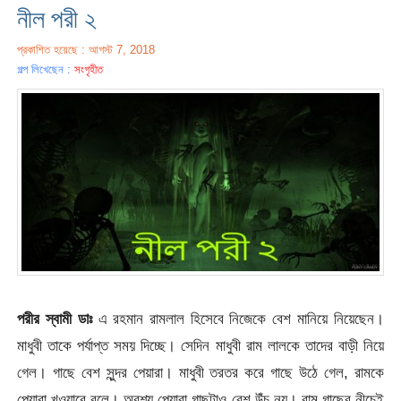
নীল পরী ২
প্রকাশিত হয়েছে : আগস্ট 7, 2018
গল্প লিখেছেন :
সংগৃহীত
পরীর স্বামী ডাঃ
এ রহমান রামলাল হিসেবে নিজেকে বেশ মানিয়ে নিয়েছেন।
মাধুবী তাকে পর্যাপ্ত সময় দিচ্ছে। সেদিন মাধুবী রাম লালকে তাদের বাড়ী নিয়ে
গেল। গাছে বেশ সুন্দর পেয়ারা। মাধুবী তরতর করে গাছে উঠে গেল, রামকে
পেয়ারা খওয়াবে বলে। অবশ্য পেয়ারা গাছটাও বেশ উঁচু নয়। রাম গাছের নীচেই