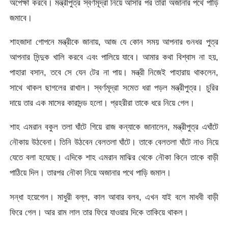
অপেক্ষা করবে। মন্ত্রীপুত্র স্বর্ণমূদ্রা নিয়ে আসার পর তারা অজানার পথে পাড়ি
জমাবে।
শাহজাদা গোপনে মন্ত্রীকে জানায়, আজ যে কোন সময় আপনার গুনধর পুত্র
আপনার সিন্দুক খালি করবে এবং পালিয়ে যাবে। আমার কথা বিশ্বাস না হয়,
পাহারা বসান, তবে সে যেন টের না পায়। মন্ত্রী নিজেই পাহারায় থাকলেন,
সাথে থাকল ছাগলের রাখাল। স্বর্ণমূদ্রা সমেত ধরা পড়ল মন্ত্রীপুত্র। চুরির
দায়ে তার এক মাসের কারাদন্ড হলো। প্রহরীরা তাকে ধরে নিয়ে গেল।
শাহ এমরান বকুল তলা ঘাঁটে গিয়ে রাজ কন্যাকে জানালেন, মন্ত্রীপুত্র এঘাঁটে
নৌকায় উঠবেনা। তিনি উঠবেন বেলতলা ঘাঁটে। তাকে বেলতলা ঘাঁটে নাও নিয়ে
যেতে বলা হযেছে। এদিকে শাহ এমরান মাঝির থেকে নৌকা কিনে তাকে বাড়ী
পাঠিয়ে দিল। তারপর নৌকা নিয়ে অজানার পথে পাড়ি জমাল।
সন্ধা হয়েগেল। মাধুরী বল্ল, কাল আবার বলব, এখন যাই বলে মাধবী বাড়ী
ফিরে গেল। আর রাম লাল তার ফিরে যাওয়ার দিকে তাকিয়ে থাকল।