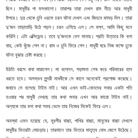
ছিল। মাধুবীর পা ফসকালো। তারাপর তারা দেখল রাম নীচে আর মাধুবী
উপরে। দুর থেকে চুনি ওরফে চরন ঘটনা দেখল এবং জিহবে কামড় দিল। তারা
দু’জন তাড়াতাড়ি উঠে পড়ল। চরন এগিয়ে এল। সে বল্ল, আমি কিছু মনে
করিনি। এটা এক্সিডেন্ড। তবে দু’জনকে বেশ মানায়। প্রতি উত্তরে কি বলা
যায়, কেউ খুঁজে পেল না। রাম ও চুনি ফিরে গেল। মাধুবী ঘরে নিজ কক্ষে ঢুকে
ঘটনা বুঝার চেষ্টা করছে।
উঠতি বয়সে বাবা মারাগেল। মা বল্লেন, পড়াশুনা শেষ করে পরিবারের হাল
ধরতে হবে। অসম্ভব সুন্দরী মাধবীকে সে কালে অনেকেই প্রপোজ করেছে।
জবাবে সে বলেছে টাইম নাই। আর এখন ভাই-বোনদের সবার একটা গতি
হওয়ার পর মাধুবী দেখছে তার কথা শুনার এখন আর কারো টাইম নাই।
অন্যকে তার বলা কথা সময় ভেদে তার নিজের দিকেই ফিরে এল।
অবস্থা এমন হয়েছে যে, মুরগীর বাচ্চা, পাখির বাচ্চা, মানুষের বাচ্চা দেখলে
মাধুবীর ভিতরটা মোচড়ায়। তারমানে তার ভিতরে মাতৃত্ব বোধ জেগে উঠেছে।