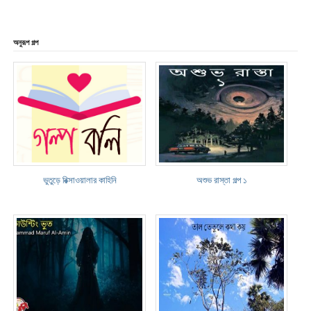
অনুরূপ গল্প
ভুতুড়ে রিক্সাওয়ালার কাহিনি
অশুভ রাস্তা গল্প ১