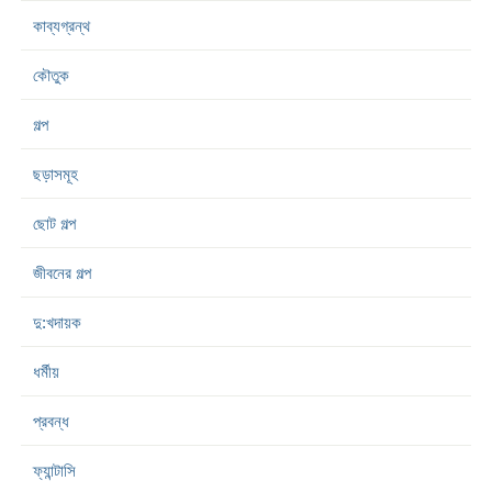
কাব্যগ্রন্থ
কৌতুক
গল্প
ছড়াসমূহ
ছোট গল্প
জীবনের গল্প
দু:খদায়ক
ধর্মীয়
প্রবন্ধ
ফ্যান্টাসি