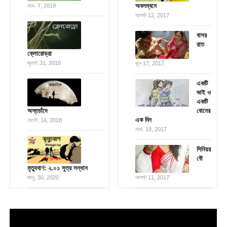
অবলম্বনে
নভে. 7, 2019
আগস্ট 12, 2017
বাসর
রাত
ক্লোরোড্রা
জুলাই 31, 2018
জুন 17, 2017
একটি
ভাই ও
একটি
অস্তচাঁদে
বোনের
এক দিন
সেপ্টে. 16, 2018
নভে. 19, 2017
সিনিয়র
বৌ
মৃত্যুবাণ: ২.০১ সূত্র সন্ধান
জানু. 30, 2020
আগস্ট 11, 2017