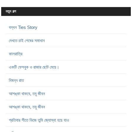
নতুন গল্প
বন্ধন Ties Story
দেখতে চাই শেষের সমাধান
কালরাত্রি
একটি ফেসবুক ও রাজার ছোট মেয়ে।
বিষন্ন রাত
আশঙ্কা থাকবে, তবু জীবন
আশঙ্কা থাকবে, তবু জীবন
প্রতিবার শীতে ভিজে তুমি জ্যোস্না হয়ে যাও