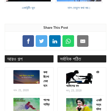
একাউন্টিং ভুত
তাল তেতুলে কথা কয়।
Share This Post
আরও গল্প
সর্বাধিক পঠিত
কথা
বউ
ছিলো
দেখা
হবে
অফিসের বস
নভে. 21, 2020
জানু. 23, 2018
পাপের
একটি
শাস্তি
সত্য
ঘটনা