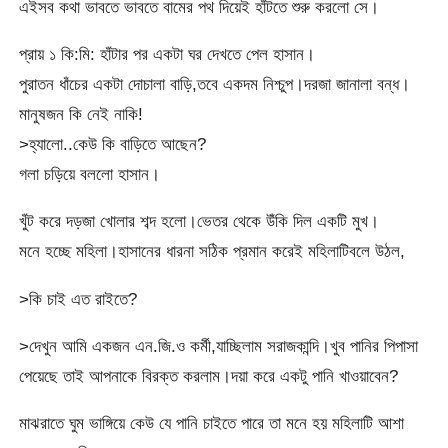
এইসব কথা ভাবতে ভাবতে বামের পথ দিয়েই হাঁটতে শুরু করলো সে।
প্রায় ১ কি:মি: হাঁটার পর একটা ঘর দেখতে পেল হাসান।
পুরাতন ধাঁচের একটা দোচালা বাড়ি,তবে একদম নিশ্চুপ।দরজা জানালা বন্ধ।
মানুষজন কি নেই নাকি!
>হ্যালো..কেউ কি বাড়িতে আছেন?
গলা চড়িয়ে বললো হাসান।
খুঁট করে দড়জা খোলার শব্দ হলো।ভেতর থেকে উঁকি দিল একটি মুখ।
মনে হচ্ছে মহিলা।হাসানের ধারনা সঠিক প্রমান করেই মহিলাটিবলে উঠল,
>কি চাই এত রাইতে?
>দেখুন আমি একজন এন.জি.ও কর্মী,যাচ্ছিলাম সরাজকান্দি।খুব পানির পিপাসা
পেয়েছে তাই আপনাকে বিরক্ত করলাম।দয়া করে একটু পানি খাওয়াবেন?
মাঝরাতে ঘুম ভাঙ্গিয়ে কেউ যে পানি চাইতে পারে তা মনে হয় মহিলাটি আশা