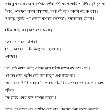
আমি রান্দনের ঘরে আছি।পন্ডিতি কইরা অতি সাহস দেখাইতে বাইরে ঘুইড়েন না
কিন্তু।আইজকা আবার অমাবশ্যা,একলা বাইরনের দরকার নাই বুঝলেন।
আফনের ব্যাগটা এই কোনায় রাখলাম।পিদিমডাও জ্বালাইন্না রইলো।
>ঠিক আছে যান।আমি শুয়ে পড়বো।
মৃদু হেসে বললো হাসান।
>ও…আপনার নামটা কিন্তু জানা হলো না।
>কাজল।
নরম কন্ঠে নামটা বলেই মেয়েটা ছালা সরিয়ে পাশের ঘরে চলে গেল।
ওই ঘরে কোন প্রদীপ নেই তাই কিছুই দেখা যাচ্ছে না।
কাল সকালে উঠেই সরাজকান্দি, তারপর বাড়ি ফিরতে হবে।কত কাজ পরে আছে
বাড়িতে।
যাক রাতের একটা ভাল আশ্রয় মিললো।
নামের মত অচেনা এই মেয়েটাও বেশ ভাল।মেয়েটার কথা ভাবতে ভাবতেই