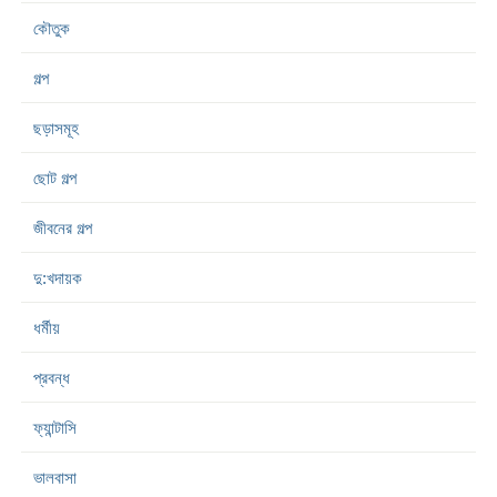
কৌতুক
গল্প
ছড়াসমূহ
ছোট গল্প
জীবনের গল্প
দু:খদায়ক
ধর্মীয়
প্রবন্ধ
ফ্যান্টাসি
ভালবাসা