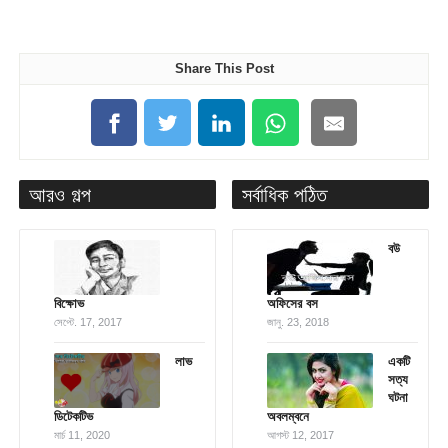
Share This Post
আরও গল্প
সর্বাধিক পঠিত
বউ
বিক্ষোভ
অফিসের বস
সেপ্টে. 17, 2017
জানু. 23, 2018
লাভ
একটি
সত্য
ঘটনা
ডিটেকটিভ
অবলম্বনে
মার্চ 11, 2020
আগস্ট 12, 2017