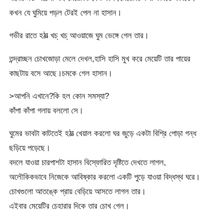
কখন যে ঘুমিয়ে পড়ল টেরই পেল না হাসান।
গভীর রাতে হঠাত্‍ খচ্ খচ্ আওয়াজে ঘুম ভেঙ্গে গেল তার।
তন্দ্রাচ্ছন চোখজোড়া মেলে দেখল,হাসি হাসি মুখ করে মেয়েটি তার পায়ের
কাছটায় বসে আছে।চমকে গেল হাসান।
>আপনি এখানে?কি হল কোন সমস্যা?
কাঁপা কাঁপা গলায় বললো সে।
ঘুমের ভাবটা কাটতেই হঠাত্‍ খেয়াল করলো ঘর জুড়ে একটা বিশ্রি পোড়া গন্ধ
ছড়িয়ে পড়েছে।
বদলে যাওয়া চারপাশটা হাসান বিস্ফোরিত দৃষ্টিতে দেখতে লাগল,
অলৌকিকভাবে নিজেকে আবিষ্কার করলো একটি পুড়ে যাওয়া বিদ্ধস্থ ঘরে।
চোখগুলো আতঙ্কে প্রায় বেড়িয়ে আসতে লাগল তার।
এইবার মেয়েটির চেহারার দিকে তার চোখ গেল।