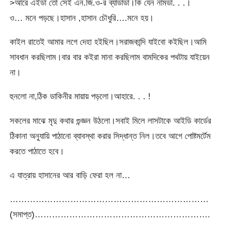
>আরে এইডা তো সেই এন.জি.ও-র ব্যাডাডা।কি যেন নামডা. . .।
ও… মনে পড়ছে।হাসান ,হাসান চৌধুরি….মনে হয়।
কাইল রাতেই আমার লগে দেহা হইছিল।সরাজকান্দি যাইবো কইছিল।আমি
সাবধান করছিলাম।বার বার কইরা মানা করছিলাম বামদিকের পথটায় যাইয়েন
না।
হুনলো না,ঠিক ডাকিনীর মায়ায় পড়লো।আহারে. . . !
সকলের মাঝে মৃদু কথার গুন্জ্ঞন উঠলো।সবাই মিলে লাসটাকে আইডি কার্ডের
ঠিকানা অনুযায়ি পাঠানো ব্যাবস্থা করার সিদ্ধান্ত নিল।তবে আগে পোষ্টমর্টেম
করতে পাঠাতে হবে।
এ যাত্রায় হাসানের আর বাড়ি ফেরা হল না…
……………………………………………………………
(সমাপ্ত)…………………………………………………….