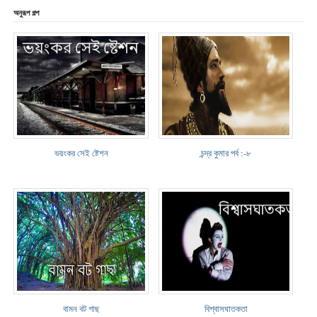
অনুরূপ গল্প
ভয়ংকর সেই ষ্টেশন
চন্দ্র কুমার পর্ব :-৮
বামন বট গাছ
বিশ্বাসঘাতকতা