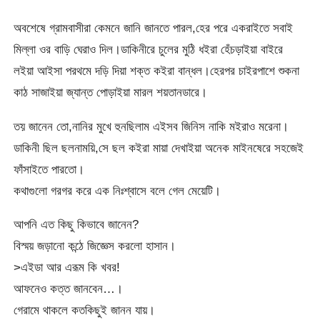
অবশেষে গ্রামবাসীরা কেমনে জানি জানতে পারল,হের পরে একরাইতে সবাই
মিল্লা ওর বাড়ি ঘেরাও দিল।ডাকিনীরে চুলের মুঠি ধইরা হেঁচড়াইয়া বাইরে
লইয়া আইসা পরথমে দড়ি দিয়া শক্ত কইরা বান্ধল।হেরপর চাইরপাশে শুকনা
কাঠ সাজাইয়া জ্যান্ত পোড়াইয়া মারল শয়তানডারে।
তয় জানেন তো,নানির মুখে হুনছিলাম এইসব জিনিস নাকি মইরাও মরেনা।
ডাকিনী ছিল ছলনাময়ি,সে ছল কইরা মায়া দেখাইয়া অনেক মাইনষেরে সহজেই
ফাঁসাইতে পারতো।
কথাগুলো গরগর করে এক নিঃশ্বাসে বলে গেল মেয়েটি।
আপনি এত কিছু কিভাবে জানেন?
বিস্ময় জড়ানো কন্ঠে জিজ্ঞেস করলো হাসান।
>এইডা আর এরূম কি খবর!
আফনেও কত্ত জানবেন…।
গেরামে থাকলে কতকিছুই জানন যায়।