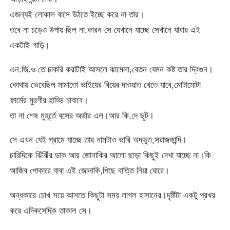
এজন্যই লোকাল বাসে উঠতে ইচ্ছে করে না তার।
তবে না চড়েও উপায় ছিল না,কারন সে যেখানে যাচ্ছে সেখানে যাবার এই
একটাই গাড়ি।
এন.জি.ও তে চাকরি করাটাই আসলে ঝামেলা,বেতন যেমন কষ্ট তার দ্বিগুন।
কোথায় ভেবেছিল মামাতো ভাইয়ের বিয়ের দাওয়াত খেতে যাবে,মোটামোটা
ফার্মের মুরগীর হাড্ডি চাবাবে।
তা না শেষ মুহূর্তে বসের অর্ডার এল।আর কি,দে ছুট।
সে এখন যেই গ্রামে যাচ্ছে তার নামটাও ভারি অদ্ভুত,সরাজকান্দি।
চারিদিকে ঝিঁঝিঁর ডাক আর জোনাকির আলো ছাড়া কিছুই দেখা যাচ্ছে না।কি
আজিব পোকারে বাবা এই জোনাকি,পিছে বাত্তি নিয়া ঘোরে।
অন্ধকারে চোখ সয়ে আসতে কিছুটা সময় লাগল হাসানের।দৃষ্টিটা একটু প্রখর
করে এদিকসেদিক তাকাল সে।