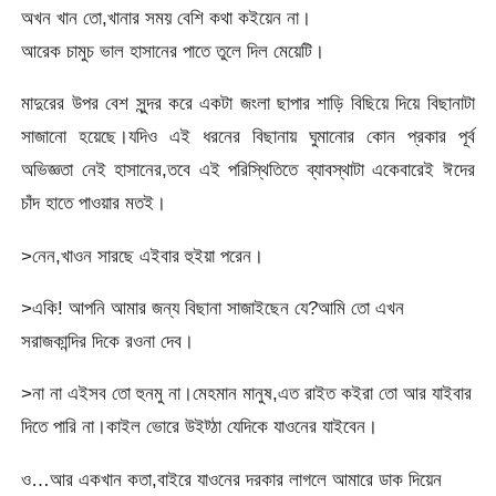
অখন খান তো,খানার সময় বেশি কথা কইয়েন না।
আরেক চামুচ ভাল হাসানের পাতে তুলে দিল মেয়েটি।
মাদুরের উপর বেশ সুন্দর করে একটা জংলা ছাপার শাড়ি বিছিয়ে দিয়ে বিছানাটা
সাজানো হয়েছে।যদিও এই ধরনের বিছানায় ঘুমানোর কোন প্রকার পূর্ব
অভিজ্ঞতা নেই হাসানের,তবে এই পরিস্থিতিতে ব্যাবস্থাটা একেবারেই ঈদের
চাঁদ হাতে পাওয়ার মতই।
>নেন,খাওন সারছে এইবার হুইয়া পরেন।
>একি! আপনি আমার জন্য বিছানা সাজাইছেন যে?আমি তো এখন
সরাজকান্দির দিকে রওনা দেব।
>না না এইসব তো হুনমু না।মেহমান মানুষ,এত রাইত কইরা তো আর যাইবার
দিতে পারি না।কাইল ভোরে উইট্ঠা যেদিকে যাওনের যাইবেন।
ও…আর একখান কতা,বাইরে যাওনের দরকার লাগলে আমারে ডাক দিয়েন