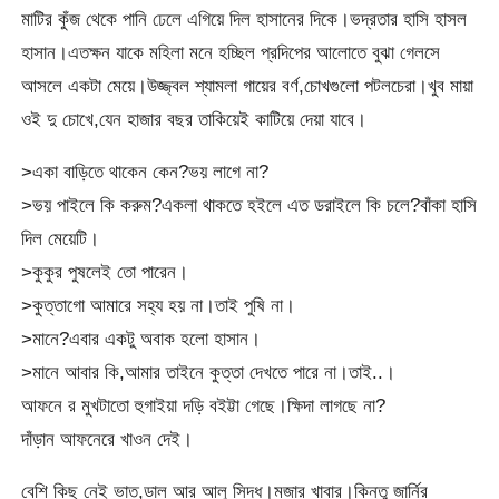
মাটির কুঁজ থেকে পানি ঢেলে এগিয়ে দিল হাসানের দিকে।ভদ্রতার হাসি হাসল
হাসান।এতক্ষন যাকে মহিলা মনে হচ্ছিল প্রদিপের আলোতে বুঝা গেলসে
আসলে একটা মেয়ে।উজ্জ্বল শ্যামলা গায়ের বর্ণ,চোখগুলো পটলচেরা।খুব মায়া
ওই দু চোখে,যেন হাজার বছর তাকিয়েই কাটিয়ে দেয়া যাবে।
>একা বাড়িতে থাকেন কেন?ভয় লাগে না?
>ভয় পাইলে কি করুম?একলা থাকতে হইলে এত ডরাইলে কি চলে?বাঁকা হাসি
দিল মেয়েটি।
>কুকুর পুষলেই তো পারেন।
>কুত্তাগো আমারে সহ্য হয় না।তাই পুষি না।
>মানে?এবার একটু অবাক হলো হাসান।
>মানে আবার কি,আমার তাইনে কুত্তা দেখতে পারে না।তাই..।
আফনে র মুখটাতো হুগাইয়া দড়ি বইট্টা গেছে।ক্ষিদা লাগছে না?
দাঁড়ান আফনেরে খাওন দেই।
বেশি কিছু নেই ভাত,ডাল আর আলু সিদ্ধ।মজার খাবার।কিন্তু জার্নির