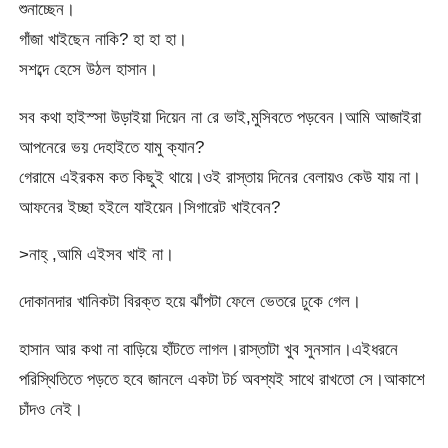
শুনাচ্ছেন।
গাঁজা খাইছেন নাকি? হা হা হা।
সশব্দে হেসে উঠল হাসান।
সব কথা হাইস্সা উড়াইয়া দিয়েন না রে ভাই,মুসিবতে পড়বেন।আমি আজাইরা
আপনেরে ভয় দেহাইতে যামু ক্যান?
গেরামে এইরকম কত কিছুই থায়ে।ওই রাস্তায় দিনের বেলায়ও কেউ যায় না।
আফনের ইচ্ছা হইলে যাইয়েন।সিগারেট খাইবেন?
>নাহ্ ,আমি এইসব খাই না।
দোকানদার খানিকটা বিরক্ত হয়ে ঝাঁপটা ফেলে ভেতরে ঢুকে গেল।
হাসান আর কথা না বাড়িয়ে হাঁটতে লাগল।রাস্তাটা খুব সুনসান।এইধরনে
পরিস্থিতিতে পড়তে হবে জানলে একটা টর্চ অবশ্যই সাথে রাখতো সে।আকাশে
চাঁদও নেই।