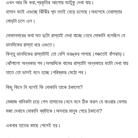
এখন আর কি করা,প্রকৃতির আলোয় যতটুকু দেখা যায়।
হাসান যতই এগুচ্ছে ঝিঁঝিঁর শব্দ ততই বেড়ে চলেছে।অবশেষে তেরাস্তার
মোড়টা চলে এল।
দোকানদারের কথা মত দুটো রাস্তাই দেখা যাচ্ছে।তবে দোকানি বলেছিল যে
ডানদিকের রাস্তা ধরে এগুতে।
কিন্তু ডানদিকের রাস্তাটাই তো বেশি ভয়ঙ্কর লাগছে।শুরুতেই বাঁশঝাড়।
ঝোঁপালো অন্ধকার পথ।অপরদিকে বামের রাস্তাটা অন্ধকারে যতটা দেখা যায়
তাতে তো ভালই মনে হচ্ছে।পরিষ্কার মেঠো পথ।
কিছু কিনে নি বলেই কি দোকানি তাকে ঠকালো?
মেজাজ খানিকটা চড়ে গেল হাসানের।মনে মনে ঠিক করল যে যাওয়ার বেলায়
মজা দেখাবে দোকানি ব্যাটাকে।অসহায় মানুষ পেয়ে ঠকানো?
একবার হাতের কাছে পেলেই হয়।