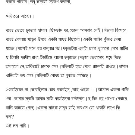
করতে পারেনি।তবু ভদ্রতা স্বরূপ বললো,
>ভিতরে আহেন।
ঘরের ভেতর ঢুকলো হাসান।ছিমছাম ঘর,তেমন আসবাব নেই।বিছানা হিসেবে
ঘরের কোনায় খড়ের উপরে একটা মাদুর বিছানো।একটা পানির কুঁজও দেখা
যাচ্ছে।পাশেই মনে হয় রান্নার ঘর।দড়জাটায় একটা ছালা ঝুলানো।ঘরে মাটির
দু তিনটা প্রদীপ রাখা,টিমটিমে আলো ছড়াচ্ছে।দড়জা ভেরানোর শব্দে পিছে
তাকালো সে,তাকিয়েই চমকে গেল।মহিলাটি হাত থেকে রামদাটা রাখছে।হাসান
খানিকটা ভয় পেল।মহিলাটি বোধয় তা বুঝতে পেরেছে।
>ডরাইয়েন না।ভাবছিলাম চোর বদমাইস্ ,তাই ওইডা…।আসলে একলা থাকি
তো।আমার স্বামি আবার মাডি কাডইন্না বদইল্লা।দু দিন হয় পাশের গেরামে
মাডি কাটতে গেছে।একলা মাইয়া মানুষ তাই সাবধান তো থাকনি লাগে কি
কন?
এই লন পানি।