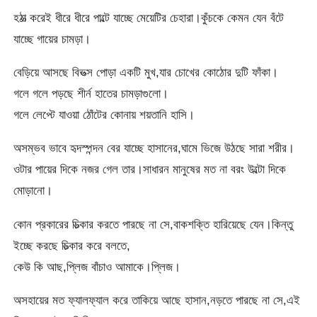
হঠাত্‍ করেই ধীরে ধীরে পাল্টে যাচ্ছে মেয়েটির চেহারা।কুঁচকে কেমন যেন বঁটে
যাচ্ছে গায়ের চামড়া।
বেড়িয়ে আসছে বিভত্‍স পোড়া একটি মুখ,যার চোখের কোঠোর দুটি ফাঁকা।
গলে গলে পড়ছে শীর্ন হাতের চামড়াগুলো।
গলে লেপ্টে যাওয়া ঠোঁটের কোনায় শয়তানি হাসি।
অসম্ভব ভাবে হৃদস্পন্দন বের যাচ্ছে হাসানের,ঘামে ভিজে উঠছে সারা শরীর।
ওটার পায়ের দিকে নজর গেল তার।সাধারন মানুষের মত না বরং উল্টো দিকে
মোড়ানো।
কোন প্রকারের চিত্‍কার করতে পারছে না সে,বাকশক্তি হারিয়েছে যেন।কিন্তু
ইচ্ছে করছে চিত্‍কার করে বলতে,
কেউ কি আছ,প্লিজ বাঁচাও আমাকে।প্লিজ।
অসহায়ের মত ফ্যালফ্যাল করে তাকিয়ে আছে হাসান,নড়তে পারছে না সে,এই