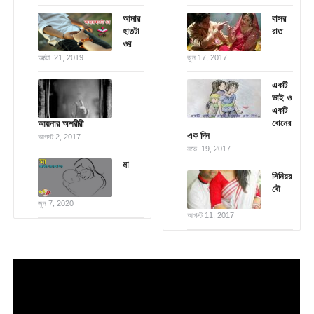
আমার
বাসর
হাতটা
রাত
ওর
অক্টো. 21, 2019
জুন 17, 2017
একটি
ভাই ও
একটি
বোনের
আয়নার অশরীরী
এক দিন
আগস্ট 2, 2017
নভে. 19, 2017
মা
সিনিয়র
বৌ
জুন 7, 2020
আগস্ট 11, 2017