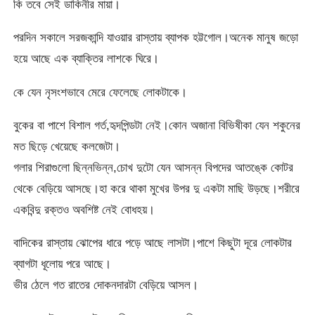
কি তবে সেই ডাকিনীর মায়া।
পরদিন সকালে সরজকান্দি যাওয়ার রাস্তায় ব্যাপক হট্টগোল।অনেক মানুষ জড়ো
হয়ে আছে এক ব্যাক্তির লাশকে ঘিরে।
কে যেন নৃসংশভাবে মেরে ফেলেছে লোকটাকে।
বুকের বা পাশে বিশাল গর্ত,হৃদপিন্ডটা নেই।কোন অজানা বিভিষীকা যেন শকুনের
মত ছিড়ে খেয়েছে কলজেটা।
গলার শিরাগুলো ছিন্নভিন্ন,চোখ দুটো যেন আসন্ন বিপদের আতঙ্কে কোটর
থেকে বেড়িয়ে আসছে।হা করে থাকা মুখের উপর দু একটা মাছি উড়ছে।শরীরে
একবিন্দু রক্তও অবশিষ্ট নেই বোধহয়।
বাদিকের রাস্তায় ঝোপের ধারে পড়ে আছে লাসটা।পাশে কিছুটা দূরে লোকটার
ব্যাগটা ধূলোয় পরে আছে।
ভীর ঠেলে গত রাতের দোকনদারটা বেড়িয়ে আসল।