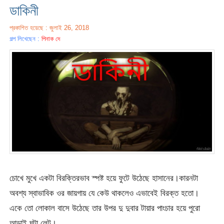
ডাকিনী
প্রকাশিত হয়েছে : জুলাই 26, 2018
গল্প লিখেছেন :
পিনাক দে
চোখে মুখে একটা বিরক্তিরভাব স্পষ্ট হয়ে ফুটে উঠেছে হাসানের।কারনটা
অবশ্য স্বাভাবিক ওর জায়গায় যে কেউ থাকলেও এভাবেই বিরক্ত হতো।
একে তো লোকাল বাসে উঠেছে তার উপর দু দুবার টায়ার পাংচার হয়ে পুরো
আড়াই ঘন্টা লেট।