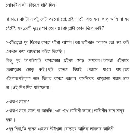
লোকটি একটা ফিচলে হাসি দিল।
না মানে বাসটা একটু লেট করলো তো,তাই এতটা রাত হল।থাক্ আমি না হয়
হেঁটেই যাব,বেশী দূরের পথ তো নয়।রাস্তাটা কোন দিকে ভাই?
>ওইত্তো পূব দিকের রাস্তা ধইরা আগান।তয় ভাইজান আফনে তো নয়া তাই
একখান কথা আফনের কইয়া দিতাছি।
কিছু দূর আগাইলেই রাস্তাডার দুইডা মোড় দেখবেন।আমরা ওইডারে
তেরাস্তার মোড় কই।দুই রাস্তা দিয়াই গেরামে যাওন যায়।তয়
ওইখানথেইক্কা ডান দিকের রাস্তা ধরবেন।বামদিকের রাস্তাডা খারাপ,ভাল
না।ওই দিগ দিয়া যাইয়েননা।
>খারাপ মানে?
>খারাপ মানে ভালা না আরকি।ওই পথে ডাকিনী আছে।ডাকিনীর কাম মানুষ
ধরন।
>ধুর মিয়া,কি বলেন এইসব উল্টাপাল্টা।বাচ্চারে আলিফ লায়লার কাহিনী