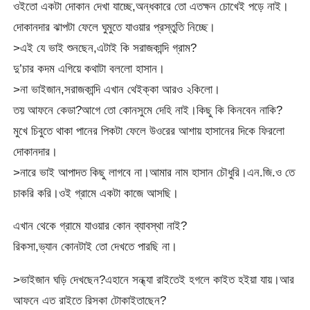
ওইতো একটা দোকান দেখা যাচ্ছে,অন্ধকারে তো এতক্ষন চোখেই পড়ে নাই।
দোকানদার ঝাপটা ফেলে ঘুমুতে যাওয়ার প্রস্তুতি নিচ্ছে।
>এই যে ভাই শুনছেন,এটাই কি সরাজকান্দি গ্রাম?
দু’চার কদম এগিয়ে কথাটা বললো হাসান।
>না ভাইজান,সরাজকান্দি এখান থেইক্কা আরও ২কিলো।
তয় আফনে কেডা?আগে তো কোনসুমে দেহি নাই।কিছু কি কিনবেন নাকি?
মুখে চিবুতে থাকা পানের পিকটা ফেলে উওরের আশায় হাসানের দিকে ফিরলো
দোকানদার।
>নারে ভাই আপাদত কিছু লাগবে না।আমার নাম হাসান চৌধুরি।এন.জি.ও তে
চাকরি করি।ওই গ্রামে একটা কাজে আসছি।
এখান থেকে গ্রামে যাওয়ার কোন ব্যাবস্থা নাই?
রিকসা,ভ্যান কোনটাই তো দেখতে পারছি না।
>ভাইজান ঘড়ি দেখছেন?এহানে সন্ধ্যা রাইতেই হগলে কাইত হইয়া যায়।আর
আফনে এত রাইতে রিসকা টোকাইতাছেন?