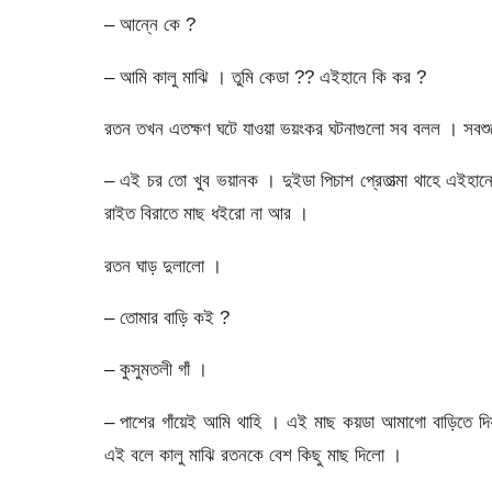
– আন্নে কে ?
– আমি কালু মাঝি । তুমি কেডা ?? এইহানে কি কর ?
রতন তখন এতক্ষণ ঘটে যাওয়া ভয়ংকর ঘটনাগুলো সব বলল । সবশুন
– এই চর তো খুব ভয়ানক । দুইডা পিচাশ প্রেতাত্মা থাহে এইহ
রাইত বিরাতে মাছ ধইরো না আর ।
রতন ঘাড় দুলালো ।
– তোমার বাড়ি কই ?
– কুসুমতলী গাঁ ।
– পাশের গাঁয়েই আমি থাহি । এই মাছ কয়ডা আমাগো বাড়িতে দ
এই বলে কালু মাঝি রতনকে বেশ কিছু মাছ দিলো ।