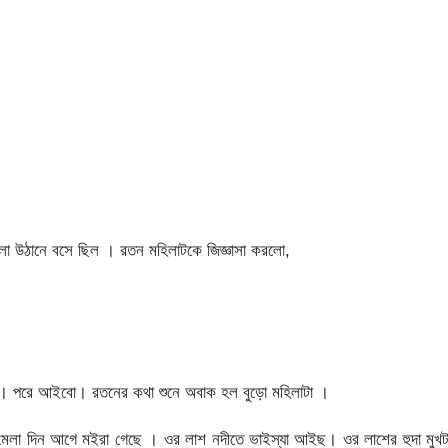
লা উঠানে বসে ছিল । রতন মহিলাটকে জিজ্ঞাসা করলো,
। পরে আইবো। রতনের কথা শুনে অবাক হল বুড়ো মহিলাটা ।
মেলা দিন আগে মইরা গেছে । ওর লাশ নদীতে ভাইস্যা আইছ। ওর লাশের হুদা মুখ