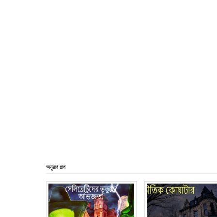
অনুরূপ গল্প