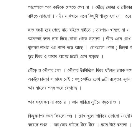
আশেপাশে আর কাউকে দেখতে পেল না । দৌঁড়ে সোজা ও নৌকার 
বাইতে লাগলো । নদীর মাঝখানে এসে কিছুটা শান্ত হল ও । তবে
হাত ব্যথা হয়ে গেছে দাঁড় বাইতে বাইতে ; তারপরও থামছে না ও
আসতেই রতন লাফ দিয়ে নৌকা থেকে নামলো । তীরে এসে চোখ ব
ঝুলন্ত লাশটা ওর পাশে পড়ে আছে । চোখগুলো খোলা ; জিহ্বা ব
ঘুরে ফিরে ও আবার আগের চরেই এসে পড়েছে ।
দৌঁড়ে ও নৌকায় গেল । নৌকায় উল্টোদিকে ফিরে দুইজন লোক ব
একটুও চামড়া বা মাংস নেই ; শুধু কোটরে চোখ দুটো রক্তের ন্যায়
আর মাংসের গন্ধ ভসে বেড়াচ্ছে ।
আর সহ্য হল না রতনের । জ্ঞান হারিয়ে লুটিয়ে পড়লো ও ।
কিছুক্ষণপর জ্ঞান ফিরলো ওর । চোখ খুলে তাকিঁয়ে দেখলো ও
করেছে তখন । অন্ধকার কাটছে ধীরে ধীরে । রতন উঠে বসলো ।