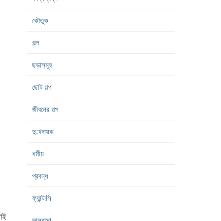
কৌতুক
গল্প
ছড়াসমূহ
ছোট গল্প
জীবনের গল্প
দু:খদায়ক
ধর্মীয়
প্রবন্ধ
ফ্যান্টাসি
টাই
ভালবাসা