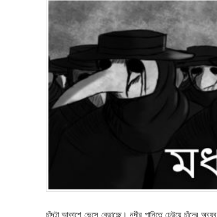
চাঁদটা আকাশে ভেসে বেড়াচ্ছে। নদীর পানিতে ঢেউয়ে চাঁদের অ