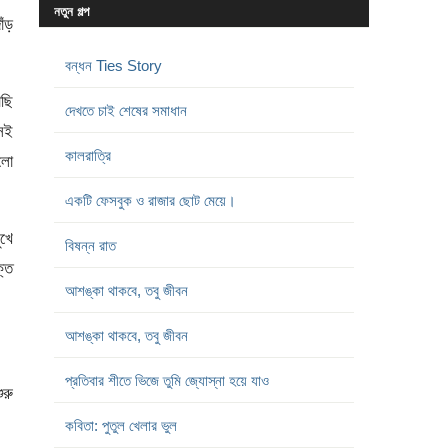
নতুন গল্প
ঁড়
বন্ধন Ties Story
াছি
দেখতে চাই শেষের সমাধান
েই
কালরাত্রি
রলো
একটি ফেসবুক ও রাজার ছোট মেয়ে।
খে
বিষন্ন রাত
ক্ত
আশঙ্কা থাকবে, তবু জীবন
আশঙ্কা থাকবে, তবু জীবন
প্রতিবার শীতে ভিজে তুমি জ্যোস্না হয়ে যাও
রু
কবিতা: পুতুল খেলার ভুল