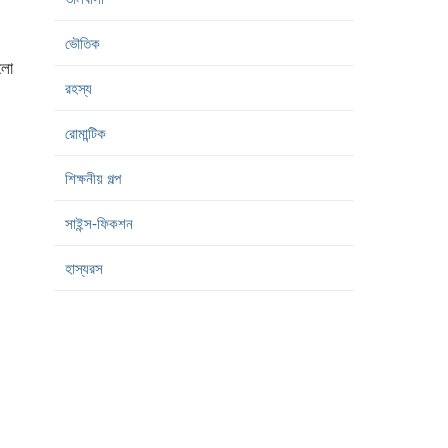
ভৌতিক
লো
রহস্য
রোমান্টিক
শিক্ষনীয় গল্প
সাইন্স-ফিকশন
হাস্যরস