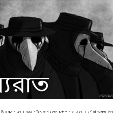
বয়ব ইচ্ছেমত নাচছে। রতন নদীতে জাল ফেলে চুপচাপ বসে আছে । নৌকা ভাসছে নি