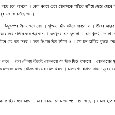
কাছে চলে আসলো । কোন রকমে ঢেলে নৌকাটাকে পানিতে নামিয়ে জোরে জোরে দা
 বুক এখনও কাপঁছে ওর ।
 । কিছুক্ষণপর তীর দেখতে পেল । খুশিমনে দাঁড় বাইতে লাগলো ও । তীরের কাছাক
ন্ধ করে বালিতে শুয়ে পড়লো ও । একটুপর চোখ খুললো । চোখ খুলেই দেখলো স
াইরে বের হয়ে আছে । ভয়ে চিৎকার দিয়ে উঠলো ও । চারপাশে তাকিঁয়ে বুঝতে পা
সে আছে । রতন নৌকায় উঠতেই লোকগুলো ওর দিকে ফিরে তাকালো । লোকগুলোর মু
 জ্বলজ্বল করছে ; দাঁতগুলো বেয়ে রক্ত ঝরছে । চারপাশের বাতাসে তাজা মানুষের র
 নৌকার গুলইয়ে শুয়ে আছে । আর একজন লোক ওর পাশে বসে আছে । সকাল হতে শু