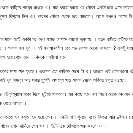
ল থেকে ছাড়িয়ে পাত্রে রাখছে ও। মাছ ধরতে ধরতে ওর নৌকা একটা চরে এসে আটক
ছুক্ষণ বিশ্রাম নিল ও। তারপর নৌকা থেকে চরে নামলো। আগে কখনও আসে নি
াঝখানে ছোট একটা ঘর দেখা যাচ্ছে যেখানে আলো জ্বলছে । রতন হাটঁতে হাটঁতে ঘ
াচ্ছে । অবাক হল খুব । এই জনমানবহীন চরে গরু কোথা থেকে আসলো ? একটু সাম
উধাও হয়ে গেছে যেন । থমকে দাড়াঁলো রতন ।
রতনের মাথা যেন ঘুরছে। এতক্ষণ তো কাউকে দেখে নি ও। তাহলে এই লোকগুলো হঠ
 খুব বিষন্ন আর সবার মুখেই অসংখ্য ক্ষত যেখান থেকে অবিরত রক্ত ঝরছে।
।ঊর্ধ্বশ্বাসে ঘরের দিকে ছুটতে থাকলো। ওর কাছে মনে হল পিছন থেকে কে যেন 
িকে যেতে লাগলো।
দেখলো তাতে ওর রক্ত হিম হয়ে গেল । একটা লাশ ঝুলছে ঘরের ভিতর আর দুইজন ল
য়ে গায়ের লোম দাড়িঁয়ে গেল ওর । উল্টোদিকে দৌড়াতে শুরু করলো ও ।