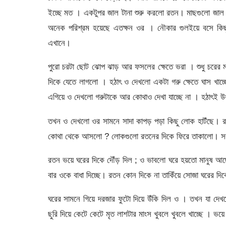
ইচ্ছে মত । একটুপর জাল টানা শুরু করলো রতন। মাছগুলো জা
অনেক পরিশ্রম হয়েছে এতক্ষন ওর । নৌকার গুলইয়ে বসে কি
এখানে।
পুরো চরটা ছোট ঝোপ ঝাড় আর ফসলের ক্ষেতে ভরা । শুধু চরের ম
দিকে যেতে লাগলো । হঠাৎ ও দেখলো একটা গরু ক্ষেতে ঘাস খ
এগিয়ে ও দেখলো গরুটাকে আর কোথাও দেখা যাচ্ছে না । হঠাৎই 
তখন ও দেখলো ওর সামনে সাদা কাপড় পড়া কিছু লোক হাটঁছে। 
কোথা থেকে আসলো ? লোকগুলো রতনের দিকে ফিরে তাকালো। সবাই
রতন ভয়ে ঘরের দিকে দৌঁড় দিল ; ও ভাবলো ঘরে হয়তো মানুষ আছে
বার ওকে বাধা দিচ্ছে। রতন কোন দিকে না তাকিঁয়ে সোজা ঘরের দ
ঘরের সামনে গিয়ে দরজার ফুটো দিয়ে উঁকি দিল ও । তখন যা 
ছুরি দিয়ে কেটে কেটে মৃত লাশটার মাংস খুবলে খুবলে খাচ্ছে । ভ