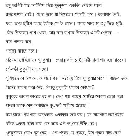
তবু দুঃখিনী মার আশীৰ্বাদ নিয়ে খুদকুমার একদিন বেরিয়ে পড়ল।
রাজপোশাক নেই। ছেড়া জামা মা দিয়েছেন সেলাই করে। তলোয়ার নেই,
ফলা-ভাঙা ছুরিটা আছে ট্যাঁকে সে-ই জানে। যাবার সময় মা শুধু চিড়ে-মুড়ি
বেঁধে দিয়েছেন পথে খেতে, আর মনে রাখতে দিয়েছেন একটি শ্লোক—
কান পাতবে বনে,
শত্তুর মারবে মনে।
মাঠ-বন পেরিয়ে যায় খুদকুমার। খেয়ার কড়ি নেই, নদী-নালা পার হয় সাতরে।
রোঁ-ওঠা কুকুরটা যায় সঙ্গে।
সূয্যি ডোবে যেখানে, সেখানে গহন অরণ্যে গিয়ে খুদকুমার থামে। গাছের ডালে
নিজের জায়গা করে নেয়, কিন্তু কুকুরটা থাকবে কোথায়?
কুকুরের ভাবনা ভাবতে হয় না। দেখা যায় গাছের কোটরে শুকনো ছেড়া লতা-
পাতার ফাকে বেশ অনায়াসে কুণ্ডলী পাকিয়ে শুয়েছে।
রাত বাড়ে! গাছপালা অন্ধকারে একাকার হয়ে যায়। ঘন ডালপালা লতাপাতার
ফাঁকে একটা-দুটো তারা যেন ভয়ে এক আধবার উঁকি দেয়।
খুদকুমারের চোখে ঘুম নেই। এক প্রহর, দু প্রহর, তিন প্রহর রাত কেটে