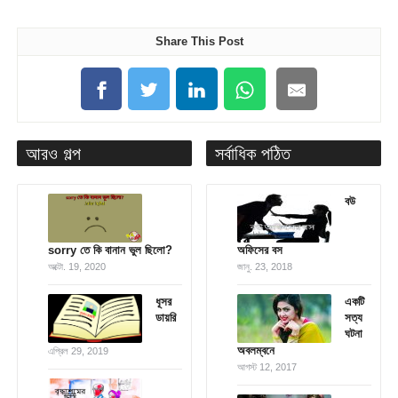
Share This Post
আরও গল্প
সর্বাধিক পঠিত
বউ
sorry তে কি বানান ভুল ছিলো?
অফিসের বস
অক্টো. 19, 2020
জানু. 23, 2018
ধূসর
একটি
ডায়রি
সত্য
ঘটনা
অবলম্বনে
এপ্রিল 29, 2019
আগস্ট 12, 2017