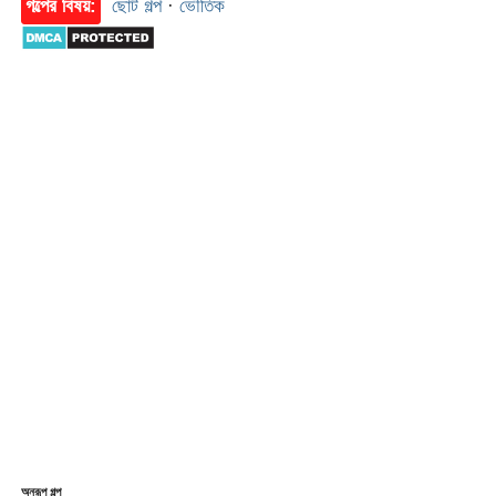
গল্পের বিষয়:
ছোট গল্প
·
ভৌতিক
অনুরূপ গল্প