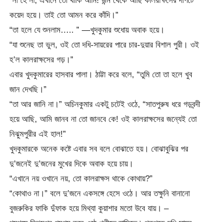
কয়েদ হয়ে। তাই তো আমন করে কাঁদি।”
“তা হলে যে শুনলাম….. ” —খুদকুমার শুধোয় অবাক হয়ে।
“যা শুনেছ তা ভুল, ওই তো দধি-সায়রের পারে চার-দুয়ার বিশাল পুরী। ওই
হ’ল কালরাক্ষসের গড়।”
এবার খুদকুমারের হাসবার পালা। ঠাট্টা করে বলে, “তুমি তো তা হলে খুব
জান দেখছি।”
“তা আর জানি না।” অচিনকুমার একটু চটেই ওঠে, “সাতপুরুষ ধরে গড়বন্দী
হয়ে আছি, আমি জানব না তো জানবে কে! ওই কালরাক্ষসের জন্যেই তো
নিঝুমপুরীর এই হাল!”
খুদকুমারকে অনেক কষ্টে এবার সব বলে বোঝাতে হয়। বোঝাবুঝির পর
দু’জনেই দু’জনের মুখের দিকে অবাক হয়ে চায়।
“এখানে নয় ওখানে নয়, তো কালরাক্ষস থাকে কোথায়?”
“কোথাও না।” বলে দু’জনে একসঙ্গে হেসে ওঠে। আর তক্ষুনি বানানো
বুজরুকির ফাকি দুঁফাক হয়ে মিথ্যা কুয়াশার মতো উবে যায়। –