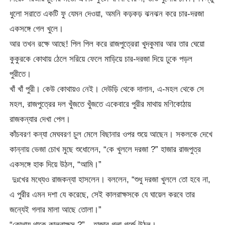
ধুলো সরাতে একটি ফু যেমন দেওয়া, অমনি কড়কড় ঝনঝন করে চার-দরজা
একসঙ্গে গেল খুলে।
আর তখন রক্ষে আছে! পিল পিল করে রাজপুত্রেরা খুদকুমার আর তার ঘেয়ো
কুকুরকে কোথায় ঠেলে সরিয়ে ফেলে মাড়িয়ে চার-দরজা দিয়ে ঢুকে পড়ল
পুরীতে।
খাঁ খাঁ পুরী। কেউ কোথায়ও নেই। দেউড়ি থেকে দালান, এ-মহল থেকে সে
মহল, রাজপুত্রের দল খুঁজতে খুঁজতে একেবারে পুরীর মাথায় মণিকোঠায়
রাজকন্যার দেখা পেল।
কাঁচবরণ কন্যা মেঘবরণ চুল মেলে বিছানার ওপর শুয়ে আছেন। সকলকে দেখে
কান্নায় ভেজা চোখ মুছে শুধোলেন, “কে খুললে দরজা ?” হাজার রাজপুত্র
একসঙ্গে হাক দিয়ে উঠল, “আমি।”
দুঃখের মধ্যেও রাজকন্যা হাসলেন। বললেন, “শুধু দরজা খুললে তো হবে না,
এ পুরীর এমন দশা যে করেছে, সেই কালরাক্ষসকে যে ঘায়েল করবে তার
জন্যেই গলার মালা আছে তোলা।”
“কোথায় থাকে কালরাক্ষস ?”—হাজার গলা গর্জে উঠল।