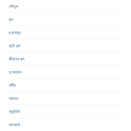
কৌতুক
গল্প
ছড়াসমূহ
ছোট গল্প
জীবনের গল্প
দু:খদায়ক
ধর্মীয়
প্রবন্ধ
ফ্যান্টাসি
ভালবাসা