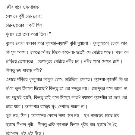
নদীর ধারে দুধ-পাহাড়
সেখানে পুরী চার-দুয়ার;
চার-দুয়ারের একটি খিল
খুলবে তো তাল করো তিল।”
বুকের বোঝা হালকা করে ব্যাঙ্গমা-ব্যাঙ্গমী বুঝি ঘুমালো। খুদকুমারের চোখে আর
কি ঘুম আসে। রাতের আঁধার ফিকে হতে-না-হতেই সে বেরিয়ে পড়ে। গহন বন
ছাড়িয়ে তেপান্তর। তেপান্তর পেরিয়ে নদীর চর। নদীর পারে মেঘের রাশি।
কিন্তু দুধ পাহাড় কই?
এপারে দাঁড়িয়ে খুদকুমার আকুল চোখে চারিদিকে তাকায়। ব্যাঙ্গমা-ব্যাঙ্গমী কি তা
হ’লে ভুল ঠিকানা দিয়েছে? কিন্তু তা তো দস্তুর নয়। রাজপুত্র বলে তাকে না
হয় পছন্দই হয়নি, কিন্তু তাই বলে মিথ্যে খবর? ব্যাঙ্গমা-ব্যাঙ্গমীর তা হলে তো
জাত যাবে। রূপকথার রাজ্যে মুখ দেখাতে পারবে না।
ভুল নয়, ঠিক। আকাশের কোলে সাদা মেঘ নয়—দুধ-পাহাড়ের মাঝে চার-
দুয়ারে বিশাল পুরী। কিন্তু একি ব্যাপার! বিশাল পুরীর চার-দুয়ারে হৈ-হৈ
হট্টগোল, থই-থই ভিড়।