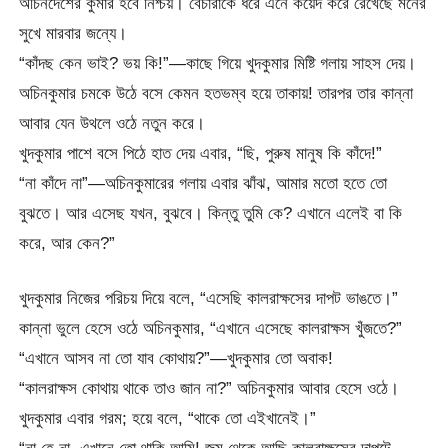
অচিনদেশের কুমার হবে নিশ্চয়। বেচারাকে ধরে এনে কয়েদ করে রেখেছে মনের
সুখে মারবার জন্যে।
“কাঁদছ কেন ভাই? ভয় কি!”—কাছে গিয়ে খুদকুমার মিষ্টি গলায় সাহস দেয়।
অচিনকুমার চমকে উঠে বসে কেমন হতভম্ব হয়ে তাকায়! তারপর তার কান্না
আবার যেন উথলে ওঠে নতুন করে।
খুদকুমার পাশে বসে পিঠে হাত দেয় এবার, “ছি, পুরুষ মানুষ কি কাঁদে!”
“না কাঁদে না”—অচিনকুমারের গলায় এবার ঝাঁঝ, আমার মতো হতে তো
বুঝতে। আর এসেছ যখন, বুঝবে। কিন্তু তুমি কে? এখানে এলেই বা কি
করে, আর কেন?”
খুদকুমার নিজের পরিচয় দিয়ে বলে, “এসেছি কালরাক্ষসের দাপট ভাঙতে।”
কান্না ভুলে হেসে ওঠে অচিনকুমার, “এখানে এসেছে কালরাক্ষস খুঁজতে?”
“এখানে আসব না তো যাব কোথায়?”—খুদকুমার তো অবাক!
“কালরাক্ষস কোথায় থাকে তাও জান না?” অচিনকুমার আবার হেসে ওঠে।
খুদকুমার এবার গরম; হয়ে বলে, “থাকে তো এইখানেই।”
“না হে না, এখানে তো থাকি আমি! জন্ম থেকে আছি কালরাক্ষসের দাপটে