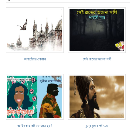
কালাচাঁদের দোকান
সেই রাতের অচেনা সঙ্গী
আফ্রিকায় কবি সম্মেলন হয়?
চন্দ্র কুমার পর্ব :-৩