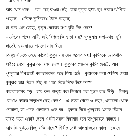
“আরে থাম থাম!”
আর ‘থাম থাম!—বলা নেই কওয়া নেই ঘেয়ো কুকুর হঠাৎ দুধ-সায়রে ঝাঁপিয়ে
পড়েছে। ওদিকে কুমিরেরও টনক নড়েছে।
হা করে এল তেড়ে, কুকুর বেচারার দশা বুঝি দিল সেরে!
এতদিনের পথের সাথী, এই বিপদে কি ছাড়া যায়? খুদকুমার ফলা-ভাঙা ছুরি
হাতেই দুধ-সায়রে পড়লো লাফ দিয়ে।
কিন্তু বাঁচাতে গেছে কাকে! কুকুর নয় যেন জলের মাছ! কুমিরকে চরকিপাক
খাইয়ে ঘেয়ো কুকুর যেন মজা দেখে। কুকুরের পেছনে কুমির ছোটে, আর
খুদকুমার নিঝঞ্জাটে কালরাক্ষসের গড়ে গিয়ে ওঠে। কুমিরকে কলা দেখিয়ে ঘেয়ো
কুকুরও তার পিছল পিছু গা-ঝাড়া দিতে দিতে উঠে আসে।
কালরাক্ষসের গড়। তার কত গম্বুজ কত খিলানে কত সুড়ঙ্গ কত সিঁড়ি। কিন্তু
কোথাও কারুর সাড়াশব্দ নেই কেন?—এ-মহল থেকে ও-মহল, একতলা থেকে
দোতালা, তা থেকে তেতালার এক ঘর। ঢুকতে গিয়ে খুদকুমার থমকে দাঁড়াল।
তারই মতো একটি ছেলে একটা ময়লা বিছানায় বসে হাপুসনয়নে কাঁদছে।
আর কি বুঝতে কিছু বাকি থাকে? নির্ঘাত সেই কালরাক্ষসের কাজ। কোনো