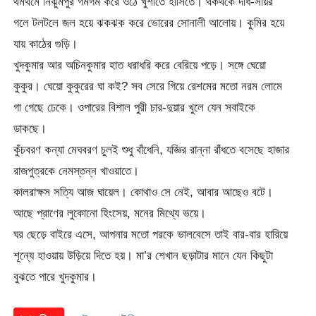
থমথমে নিঝুমপুর গমগম করে ওঠে খুশীতে হাসিতে। থকথকে দধি-সায়র
গলে টলটলে জল হয়ে ঝকঝক করে ভোরের সোনালী আলোয়। কুমির হয়ে
যায় কাঠের গুড়ি।
খুদকুমার আর অচিনকুমার হাত ধরাধরি করে বেরিয়ে পড়ে। সঙ্গে ঘেয়ো
কুকুর। ঘেয়ো কুকুরের ঘা কই? সব সেরে গিয়ে রেশমের মতো নরম লোমে
গা গেছে ঢেকে। ওপারের বিশাল পুরী চার-দুয়ার খুলে যেন সবাইকে
ডাকছে।
কুঁচবরণ কন্যা মেঘবরণ চুলই শুধু বাঁধেনি, যজ্ঞির রান্না রাঁধতে বসেছে হাজার
রাজপুত্রকে নেমস্তন্ন খাওয়াতে।
কালরাক্ষস সত্যি আজ ঘায়েল। কোথাও সে নেই, আবার আছেও বটে।
আছে প্রাণের লুকোনো হিংসেয়, মনের মিথ্যে ভয়ে।
ঘর ছেড়ে বাইরে এসে, আপনার মতো পরকে ভালবেসে তাই বার-বার হারিয়ে
শূন্যে হাওয়ায় উড়িয়ে দিতে হয়। মা’র শেখান ছড়াটার মানে যেন কিছুটা
বুঝতে পারে খুদকুমার।