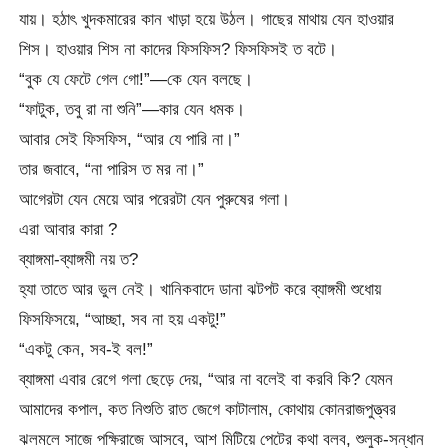
যায়। হঠাৎ খুদকমারের কান খাড়া হয়ে উঠল। গাছের মাথায় যেন হাওয়ার
শিস। হাওয়ার শিস না কাদের ফিসফিস? ফিসফিসই ত বটে।
“বুক যে ফেটে গেল গো!”—কে যেন বলছে।
“ফাটুক, তবু রা না শুনি”—কার যেন ধমক।
আবার সেই ফিসফিস, “আর যে পারি না।”
তার জবাবে, “না পারিস ত মর না।”
আগেরটা যেন মেয়ে আর পরেরটা যেন পুরুষের গলা।
এরা আবার কারা ?
ব্যাঙ্গমা-ব্যাঙ্গমী নয় ত?
হ্যা তাতে আর ভুল নেই। খানিকবাদে ডানা ঝটপট করে ব্যাঙ্গমী শুধোয়
ফিসফিসয়ে, “আচ্ছা, সব না হয় একটু!”
“একটু কেন, সব-ই বল!”
ব্যাঙ্গমা এবার রেগে গলা ছেড়ে দেয়, “আর না বলেই বা করবি কি? যেমন
আমাদের কপাল, কত নিশুতি রাত জেগে কাটালাম, কোথায় কোনরাজপুত্ত্বর
ঝলমলে সাজে পক্ষিরাজে আসবে, আশ মিটিয়ে পেটের কথা বলব, শুলুক-সন্ধান