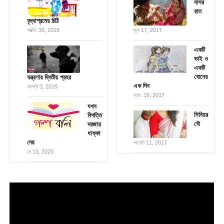
বাসর
রাত
বৃদ্ধাশ্রমের চিঠি
অক্টো. 30, 2018
জুন 17, 2017
একটি
ভাই ও
একটি
বোনের
যন্ত্রণার দ্বিতীয় প্রহর
এক দিন
আগস্ট 3, 2019
নভে. 19, 2017
যখন
সিনিয়র
বিপত্তি
বৌ
দরজায়
ধাক্কা
দেয়
আগস্ট 11, 2017
মে 13, 2020