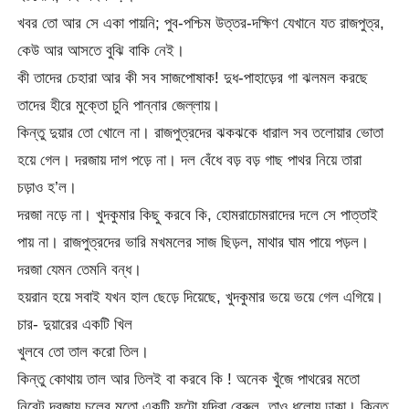
খবর তো আর সে একা পায়নি; পুব-পশ্চিম উত্তর-দক্ষিণ যেখানে যত রাজপুত্র,
কেউ আর আসতে বুঝি বাকি নেই।
কী তাদের চেহারা আর কী সব সাজপোষাক! দুধ-পাহাড়ের গা ঝলমল করছে
তাদের হীরে মুক্তো চুনি পান্নার জেল্লায়।
কিন্তু দুয়ার তো খোলে না। রাজপুত্রদের ঝকঝকে ধারাল সব তলোয়ার ভোতা
হয়ে গেল। দরজায় দাগ পড়ে না। দল বেঁধে বড় বড় গাছ পাথর নিয়ে তারা
চড়াও হ’ল।
দরজা নড়ে না। খুদকুমার কিছু করবে কি, হোমরাচোমরাদের দলে সে পাত্তাই
পায় না। রাজপুত্রদের ভারি মখমলের সাজ ছিড়ল, মাথার ঘাম পায়ে পড়ল।
দরজা যেমন তেমনি বন্ধ।
হয়রান হয়ে সবাই যখন হাল ছেড়ে দিয়েছে, খুদকুমার ভয়ে ভয়ে গেল এগিয়ে।
চার- দুয়ারের একটি খিল
খুলবে তো তাল করো তিল।
কিন্তু কোথায় তাল আর তিলই বা করবে কি ! অনেক খুঁজে পাথরের মতো
নিরেট দরজায় চুলের মতো একটি ফুটাে যদিবা বেরুল, তাও ধুলোয় ঢাকা। কিন্তু