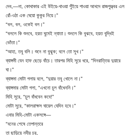
দেব,—না, কোথাকার এই উইয়ে-খাওয়া পুঁইয়ে পাওয়া আখদে রাজপুত্ত্বর এল
রোঁ-ওঠা এক ঘেয়ো কুকুর নিয়ে।”
“বল, বল, ওকেই বল।”
“বললে কি শুনবে, হয়ত ঘুমেই ন্যাতা। শুনলে কি বুঝবে, হয়ত বুদ্ধিই
ভোঁতা।”
“আহা, তবু বলি। শুনে না বুঝুক; বলে তো সুখ।”
ব্যাঙ্গমী যেন হাফ ছেড়ে বাঁচে। তারপর মিহি সুরে ধরে, “দিনরাত্তির দুয়ারে
ঘা।”
ব্যাঙ্গমা মোটা গলায় বলে, “দুয়ার তবু খোলে না।”
ব্যাঙ্গমার মোটা গলা, “এখনো চুল বাঁধেননি।”
মিহি সুরে, “চুল বাঁধবেন কবে!”
মোটা সুরে, “কালরাক্ষস ঘায়েল যেদিন হবে।”
এবার মিহি-মোটা একসঙ্গে—
“বনের শেষে তেপান্তরে
তা ছাড়িয়ে নদীর চর,