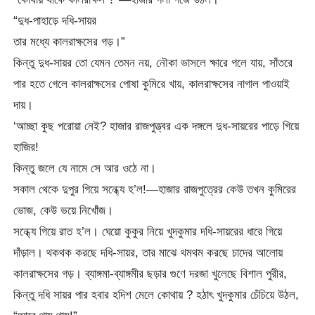
“দুধ-পাহাড়ে দধি-সায়র
তার মধ্যে কালরাক্ষসের গড়।”
কিন্তু দুধ-সায়র তো যেমন তেমন নয়, নৌকা ভাসলে ক্ষারে গলে যায়, সাঁতরে
পার হতে গেলে কালরাক্ষসের পোষা কুমিরে খায়, কালরাক্ষসের নাগাল পাওয়াই
দায়।
‘আচ্ছা কুছ পরোয়া নেই? হাজার রাজপুত্ত্বর এক দঙ্গলে দুধ-সায়রের পাড়ে গিয়ে
হাজির!
কিন্তু জলে যে নামে সে আর ওঠে না।
সকাল থেকে দুপুর গিয়ে সন্ধ্যে হ’ল!—হাজার রাজপুত্রের কেউ তখন কুমিরের
ভোজ, কেউ ভয়ে নিখোঁজ।
সন্ধ্যে গিয়ে রাত হ’ল। ঘেয়ো কুকুর নিয়ে খুদকুমার দধি-সায়রের ধারে গিয়ে
দাঁড়াল। থকথক করছে দধি-সায়র, তার মাঝে থমথম করছে চাদের আলোয়
কালরাক্ষসের গড়। ব্যাঙ্গমা-ব্যাঙ্গমীর ছড়ার গুণে দরজা খুলেছে বিশাল পুরীর,
কিন্তু দধি সায়র পার হবার হদিশ মেলে কোথায় ? হঠাৎ খুদকুমার চেঁচিয়ে উঠল,