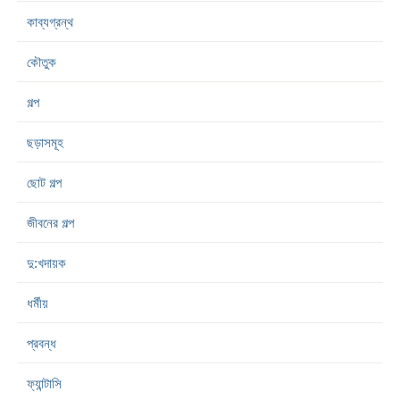
কাব্যগ্রন্থ
কৌতুক
গল্প
ছড়াসমূহ
ছোট গল্প
জীবনের গল্প
দু:খদায়ক
ধর্মীয়
প্রবন্ধ
ফ্যান্টাসি