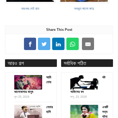
ভয়ংকর সেই রাত
অদ্ভুত কালো জাদু
Share This Post
আরও গল্প
সর্বাধিক পঠিত
আমি
বউ
তোর
ভালোবাসার মানুষ
অফিসের বস
জুন 25, 2019
জানু. 23, 2018
নেতার
একটি
হাসি
সত্য
ঘটনা