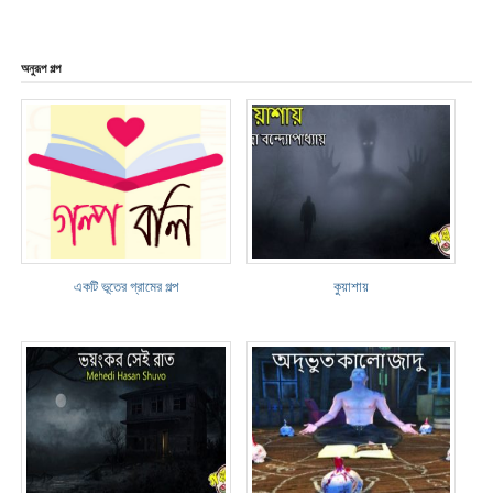
অনুরূপ গল্প
একটি ভূতের গ্রামের গল্প
কুয়াশায়