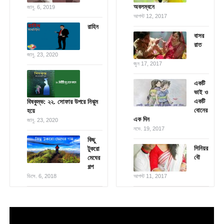
অবলম্বনে
জানু. 6, 2019
আগস্ট 12, 2017
রাহিন
বাসর
রাত
জানু. 23, 2020
জুন 17, 2017
একটি
ভাই ও
একটি
বিষকুম্ভ: ২২. সোফার উপরে নিঝুম
বোনের
হয়ে
এক দিন
জানু. 23, 2020
নভে. 19, 2017
কিছু
সিনিয়র
টুকরো
বৌ
মেঘের
গল্প
ডিসে. 6, 2018
আগস্ট 11, 2017