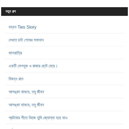
নতুন গল্প
বন্ধন Ties Story
দেখতে চাই শেষের সমাধান
কালরাত্রি
একটি ফেসবুক ও রাজার ছোট মেয়ে।
বিষন্ন রাত
আশঙ্কা থাকবে, তবু জীবন
আশঙ্কা থাকবে, তবু জীবন
প্রতিবার শীতে ভিজে তুমি জ্যোস্না হয়ে যাও