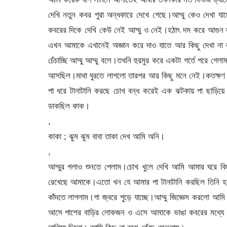
দেখি নতুন কবর পুরা অন্ধকারে দেখে গেছে।আম্মু কেও দেখা 
কবরের দিকে দেখি কেউ নেই আম্মু ও নেই।হঠাৎ দম করে আগুন জ
এখন আমাকে এখানেই অজ্ঞান করে দাও যাতে আর কিছু দেখা না
চেঁচাচ্ছি আম্মু আম্মু বলে।তখনি হুরমুর করে একটা গর্তে পরে গ
আসছিল।মাথা ঘুরতে লাগলো তারপর আর কিছু মনে নেই।কতক্ষণ অ
পা ধরে টানাটানি করছে চোখ বন্ধ করেই এক ঝটকায় পা ছাড়িয়
ডাকছিল কাক।
,
কাকা ; ঝুম ঝুম বাবা তাকা দেখ আমি অনি।
,
আম্মুর গলাও শুনতে পেলাম।চোখ খুলে দেখি আমি আমার ঘরে বিছা
রেখেছে আমাকে।এতো খন যে আমার পা টানাটানি করছিল তিনি হলো
কাঁদতে লাগলাম।গা জ্বরে পুড়ে যাচ্ছে।আম্মু জিজ্ঞেস করলো আম
আসে পাশের বাড়ির লোকজন ও এসে আমাকে ভাঙা কবরের মধ্যে 