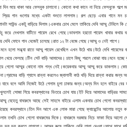
 দিন শুয়ে থাকা আর ফেসবুক চালানো। কোনো কথা কানে না নিয়ে ফেসবুকে গল্পে 
 প্রিয় গান গুলোর মধ্যে একটা শুনতে লাগলাম। গল্প ছেড়ে এবার গানে মন চ
ানটা সাউন্ড একটু বাড়িয়ে দিলাম।একবার চোখ মেলে তাকিয়ে দেখি আম্মু টেবিলে কি 
চু করে দেখলাম বাটিতে পায়েস রেখে গেছে।ভাবলাম হয়তো পায়েস খাবার কথায় ব
য়ে দেখি ফোনে গান বেজেই চলেছে।রাত ১২ টা বেজে গেছে।আম্মু ও নেই পাশে।
ে হলো সন্ধ্যা রাতে আম্মু পায়েস রেখেছিল এখন উঠে খায়।উঠে দেখি পায়েসের ব
ড়াল খেয়ে ফেলছে।টিন সেট বাড়ি আমাদের। চালে কিছু পরলে বোঝা যায়।মনে হচ্ছে বৃষ
হয়ে গেলো আম্মুর কোনো নাম গন্ধ নেই।কয়েকবার আম্মু আম্মু করে ডাকলাম। কো
্রামের বাড়ি গ্যাসে রান্না করলেও জ্বালানী কাঠ খড়ি দিয়ে রান্না করার জন্য আম
িজে যাবে বলে আমি নিজেই উঠে গেলাম চুলা ঢাকার জন্য।অন্য দিন হলে বাইরে বের
খুললেই সোজা গিয়ে কবরস্থানের ভিতরে চোখ যায়।ইট দিয়ে আমাদের বাড়িরর সামন
ন। আম্মু যেহেতু বাথরুমে আছে সেই সাহসে বাইরে এলাম একবার চোখ গেলো কবরস্থা
িয়েছে কবরস্থানে।তিন দিন আগে এক লোক মারা গেছে ক্যারেন্টের আলোয় নতুন ক
াকলাম তখনি চোখ গেলো বাথরুমের দিকে। বাথরুমে দরজার নিচে ফাকা দিয়ে আলো দ
ন ভয় ভয় করতে লাগলো। আম্মুর রুমে তাকিয়ে দেখি তালা দেওয়া।সাথে সাথে দাদ