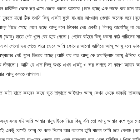
ে যেন চারিদিক থেকে ভয় এসে জেকে ধরলো আমাকে।মনে হচ্ছে এক লাফে ঘরে চলে য
মে ঢুকতে যাবো ঠিক তখনি কিছু একটা ফুটে যাওয়ার আওয়াজ পেলাম অনেক জরে।বু
াল্ব নিভে গেছে।মনে হচ্ছে আম্মু বলে চিৎকার দেয় একটা। কিন্তু আগেপিছু না ভ
া (ঝাড়ু) হাতে গেট খুলে বের হয়ে গেলো। গেটের বাইরে কিছু শুকনা কাঠ পাচিলের স
একা গেলো ভয় পেতে পারে ভেবে আমি ফোনের আলো জালিয়ে আম্মু আম্মু বলে ডাক
রস্থানের গেট খুলে ভিতরে যাচ্ছে।আমি বার বার আম্মু কে ডাকছিলাম আম্মু ঐদিকে
িয়ে দাঁড়ালো। আমি যে এত ভিতু অথচ এখন একটু ও ভয় লাগছে না কারণ আমার আম্
আর আম্মু বকতে লাগলাম।
ে ঝাটা হাতে কবরের কাছে ভুত তাড়াতে আইছাও আম্মু।কখন থেকে ডাকছি তাকাচ্ছ
্য সময় যদি আমি আমার নানুভাইকে নিয়ে কিছু বলি তো আম্মু আমার বংশ ধুয়ে দে
াই একটু রেগেই আম্মু কে বকে দিলাম আর বললাম তুমি থাকো আমি চলে গেলাম।বল
জ হয়ে যাওয়ার আওয়াজ পেলাম আর একটু অন্ধকার হয়ে এলো চারিদিক। পিছে তাকি