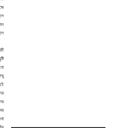
মজে
লে
যেন
লে
াটি
্টি
নো
্মু
 হই
ের
নের
বর
েখা
ীর