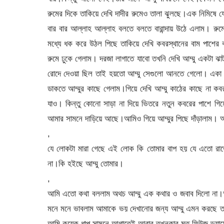
রুমের দিকে তাকিয়ে দেখি দাদীর রুমেও তালা ঝুলছে।এক নিমিষ
বার বার আল্লাহ আল্লাহ বলতে বলতে বারান্দায় উঠে এলাম। রু
মধ্যে ধক করে উঠল পিছে তাকিয়ে দেখি কবরস্থানের বাম পাশের ব
রুমে ঢুকে গেলাম। দরজা লাগাতে যাবো তখনি দেখি আম্মু একটা ঝাট
রোদে দেওয়া ছিল তাই হয়তো আম্মু সেগুলো আনতে গেলো। একা 
ডাকতে আম্মুর কাছে গেলাম।গিয়ে দেখি আম্মু কাঠের কাছে না কব
যাও। কিন্তু কোনো সাড়া না দিয়ে ভিতরে নতুন কবরের পাশে গ
আমার সামনে দাড়িয়ে আছে।আমিও গিয়ে আম্মুর পিছে দাঁড়ালাম। 
,
যে লোকটা মারা গেছে এই লোক কি তোমার বাপ হয় যে এতো রাত
না।কি হইছে আম্মু তোমার।
,
আমি এতো কথা বললাম অথচ আম্মু এক কথার ও জবাব দিলো না।অন
মনে মনে ভাবলাম আমাকে ভয় দেখানোর জন্য আম্মু এমন করছে ত
আমি কয়েক ধাপ সামনে আগাতেই আবার তখনকার মত ফিউজ ড্যামে