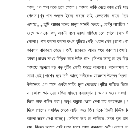
আম্মু এক গাল বকে চলে গেলো। আমার নাকি খেয়ে কাজ নেই সারা
গেলাম।খুব গান শুনতে ইচ্ছে করছে তাই হেডফোন কানে দিয়ে
এসছে,,,,,তুমি আমার মনের মানুষ মনেরি ভেতর,,,হেব্বি লাগছিল গ
রেখে আমাকে কিছু একটা বলে দরজা লাগিয়ে চলে গেলো।ঘাড় উঁ
গেলো। গান শুনতে শুনতে কখন ঘুমিয়ে গেছি খেয়াল নেই।জাগা পে
ভাবলাম বাথরুমে গেছে। তাই নড়েচড়ে আবার শুয়ে পরলাম।তখনি মন
ফাকা।মাথার মধ্যে চিড়িক করে উঠল রাগে।নিশ্চয় আম্মু না হয় বি
আসছে প্রথমে বড় বড় বৃষ্টির ফোটা পরতে লাগলো। অনেকক্ষণ 
সাড়া নেই।পাশের ঘরে দাদী আছে দাদীকেও ডাকলাম উত্তর নিলো না।গ
উঠানেরর এক পাশে একটা মাটির চুলা পেতেছে।বৃষ্টির পানিতে ভ
না।কারণ আমাদের বাড়ির সামনে কবরস্থান। আমার ঘরের দরজা 
দিকে হাফ পাচিল করা। তবুও বারান্দা থেকে দেখা যায় কবরস্থা
দিকে।পাশের মসজিদ থেকে লাইন করে তিন দিকে তিনটা ফিউজ দ
ভালো ভাবে দেখা যাচ্ছে। সেদিকে আর না তাকিয়ে সোজা চুলা ঢ
যায়।কিন্তু আলো নেই।তার মানে আম্মু বাথরুমে নেই।কেমন যে