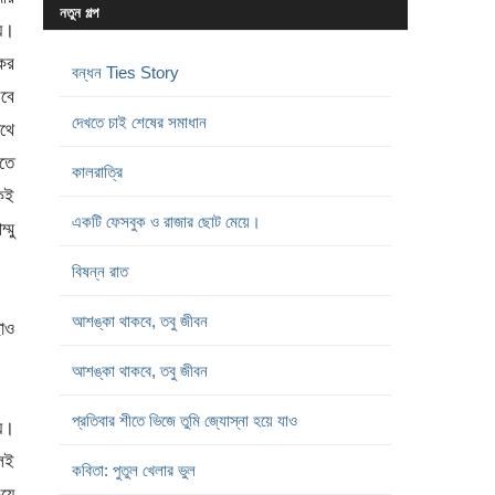
নতুন গল্প
ায়।
কের
বন্ধন Ties Story
েবে
দেখতে চাই শেষের সমাধান
াথে
তে
কালরাত্রি
 কই
একটি ফেসবুক ও রাজার ছোট মেয়ে।
মু
বিষন্ন রাত
আশঙ্কা থাকবে, তবু জীবন
াও
আশঙ্কা থাকবে, তবু জীবন
প্রতিবার শীতে ভিজে তুমি জ্যোস্না হয়ে যাও
য়।
েই
কবিতা: পুতুল খেলার ভুল
য়ে