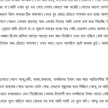
যাচ্ছে না।আমি এবার খুব ভয় পেয়ে গেলাম।ঘামতে শুরু করেছি।ফোনের আলো ফেলল
্বলে উঠল কবরের ঠিক মাঝখানে।ভয়ে খুব জোরে চেঁচাতে লাগলাম মনে হচ্ছে আল্
 লাগে।আগুন একবার জ্বলছে আর একবার নিভছে আমি একপা দুপা করে পিছাচ্ছি 
েলাম।বুঝতে বাকি রইলো না যে পুরানো কবরের মধ্যে পরে গেছি।চারপাশ কেমন ঝাপসা 
জ্ঞান ছিলাম জানিনা আস্তে আস্তে যখন জ্ঞান ফিরছিল তখন মনে হচ্ছিল কেউ আম
ে নিলাম আর চেঁচাতে লাগলাম। তখন কানে ভেসে আসছিল ছোট কাকার কন্ঠ। আমা
নাতে।পাশে আম্মু,দাদী, কাকা,ডাক্তার, মসজিদের ইমাম আর পাড়া প্রতিবেশীরা ঘ
 ডাক্তার।পায়ে অনেক কেটে গেছে সেগুলো ব্যান্ডেজ করে দিচ্ছিল।আম্মু কে জড়
ি রাতে কবরস্থানে কেন গিয়েছিলাম।আমার চিল্লানী শুনে মসজিদের ইমাম সাহেব বের
থেকে তুলে বাড়িতে আনে।রাতের সব কথা আমি সবাই কে খুলে বলি। আম্মু এক ধ