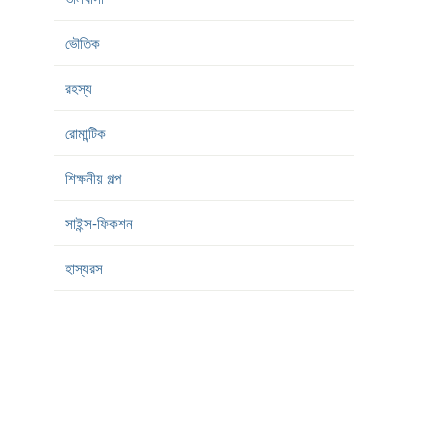
ভৌতিক
রহস্য
রোমান্টিক
শিক্ষনীয় গল্প
সাইন্স-ফিকশন
হাস্যরস