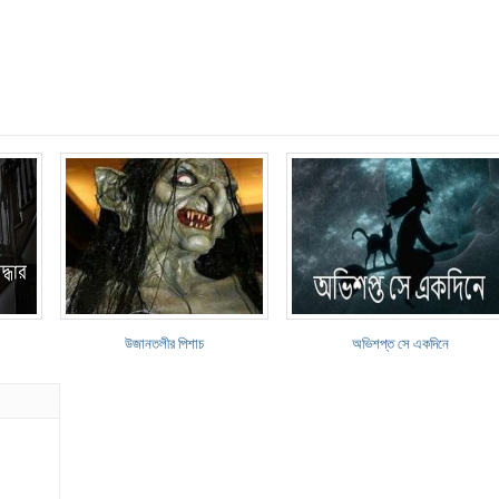
উজানতলীর পিশাচ
অভিশপ্ত সে একদিনে