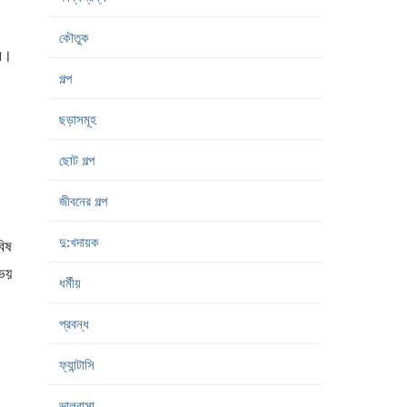
কৌতুক
পর।
গল্প
ছড়াসমূহ
ছোট গল্প
জীবনের গল্প
দু:খদায়ক
বিষ
ভয়
ধর্মীয়
প্রবন্ধ
ফ্যান্টাসি
ভালবাসা