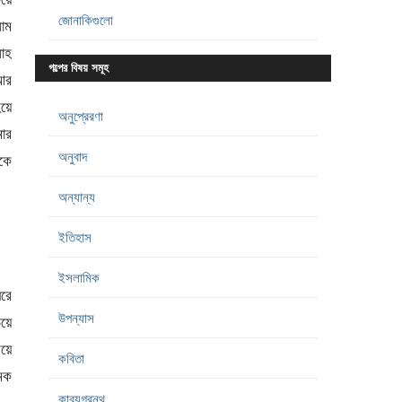
জোনাকিগুলো
াম
লাহ
গল্পের বিষয় সমূহ
আর
হয়ে
অনুপ্রেরণা
ার
অনুবাদ
কে
অন্যান্য
ইতিহাস
ইসলামিক
িরে
উপন্যাস
িয়ে
িয়ে
কবিতা
মক
কাব্যগ্রন্থ