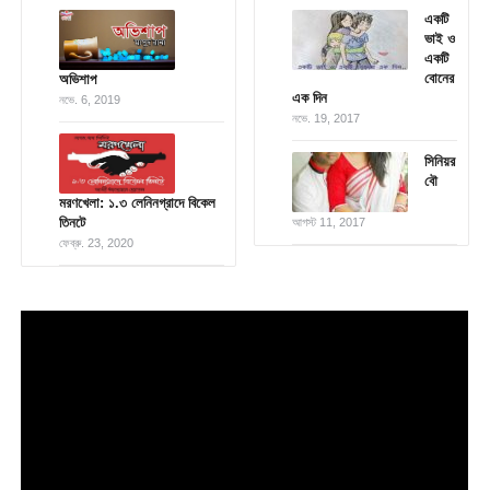
একটি
ভাই ও
একটি
বোনের
অভিশাপ
এক দিন
নভে. 6, 2019
নভে. 19, 2017
সিনিয়র
বৌ
মরণখেলা: ১.৩ লেনিনগ্রাদে বিকেল
তিনটে
আগস্ট 11, 2017
ফেব্রু. 23, 2020