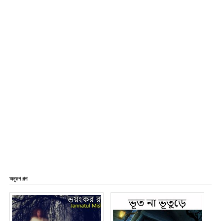
অনুরূপ গল্প