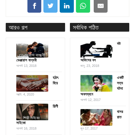
আরও গল্প
সর্বাধিক পঠিত
বউ
ডেঞ্জারাস বান্ধবী
অফিসের বস
আগস্ট 13, 2018
জানু. 23, 2018
হঠাৎ
একটি
বিয়ে
সত্য
ঘটনা
অবলম্বনে
অক্টো. 4, 2020
আগস্ট 12, 2017
শিল্পী
বাসর
রাত
সাইকো
আগস্ট 16, 2018
জুন 17, 2017