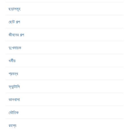
ছড়াসমূহ
ছোট গল্প
জীবনের গল্প
দু:খদায়ক
ধর্মীয়
প্রবন্ধ
ফ্যান্টাসি
ভালবাসা
ভৌতিক
রহস্য