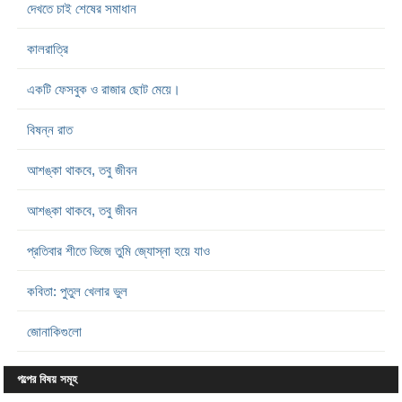
দেখতে চাই শেষের সমাধান
কালরাত্রি
একটি ফেসবুক ও রাজার ছোট মেয়ে।
বিষন্ন রাত
আশঙ্কা থাকবে, তবু জীবন
আশঙ্কা থাকবে, তবু জীবন
প্রতিবার শীতে ভিজে তুমি জ্যোস্না হয়ে যাও
কবিতা: পুতুল খেলার ভুল
জোনাকিগুলো
গল্পের বিষয় সমূহ