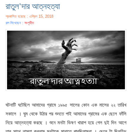
রাতুল’দার আত্নহত্যা
প্রকাশিত হয়েছে : এপ্রিল 15, 2018
গল্প লিখেছেন :
সংগৃহীত
ঘটনাটি ঘটেছিল আমাদের গ্রামে ১৯৯৫ সালের কোন এক মাসের ২২ তারিখ
সকালে । ঘুম থেকে উঠার পর শুনতে পাই আমাদের গ্রামের এক ছেলে ফাঁসি
নিয়ে আত্নহত্যা করছে । শুনে মনটা ভিষণ খারাপ হয়ে গেল দুই দিন আগে
তার সাথে নাস্তা করলাম মনটাকে মানাতে পারছিলামনা । ছেলে টা ছিলহিন্দু