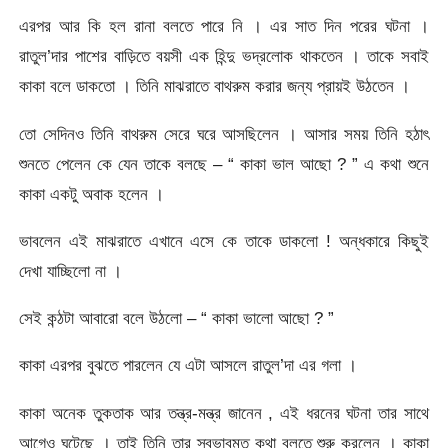
এরপর আর কি হল রানা বলতে পারে নি । এর সাত দিন পরের ঘটনা ।
রাতুল’দার পাশের বাড়িতে বয়সী এক হিন্দু ভদ্রলোক থাকতেন । তাকে সবাই
কাকা বলে ডাকতো । তিনি মাঝরাতে বাথরুম করার জন্য প্রায়ই উঠতেন ।
তো সেদিনও তিনি বাথরুম সেরে ঘরে আসছিলেন । আসার সময় তিনি হঠাৎ
শুনতে পেলেন কে যেন তাকে বলছে – “ কাকা ভাল আছো ? ” এ কথা শুনে
কাকা একটু অবাক হলেন ।
ভাবলেন এই মাঝরাতে এখানে এসে কে তাকে ডাকলো ! অন্ধকারে কিছুই
দেখা যাচ্ছিলো না ।
সেই কন্ঠটা আবারো বলে উঠলো – “ কাকা ভালো আছো ? ”
কাকা এরপর বুঝতে পারলেন যে এটা আসলে রাতুল’দা এর গলা ।
কাকা অনেক তুকতাক আর তন্ত্র-মন্ত্র জানেন , এই ধরনের ঘটনা তার সাথে
আগেও ঘটেছে । তাই তিনি তার স্বভাবমত কথা বলতে শুরু করলেন । কাকা