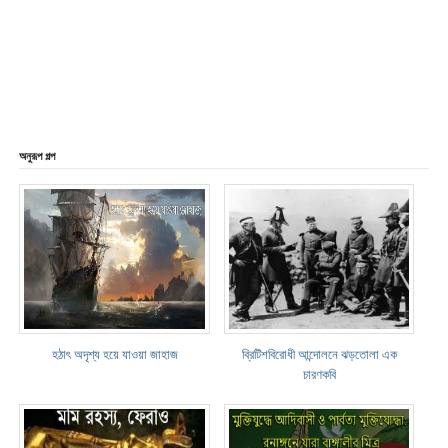
অনুরূপ গল্প
হঠাৎ অদৃশ্য হয়ে যাওয়া জাহাজ
ব্রিটিশবিরোধী আন্দোলনে ঝড়তোলা এক
চারণকবি