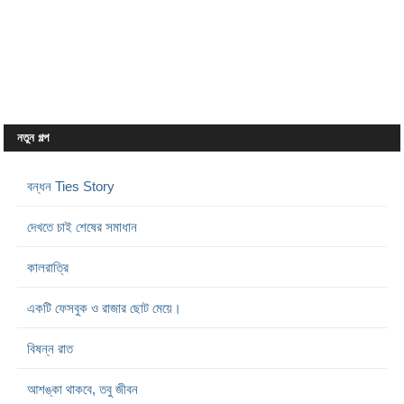
নতুন গল্প
বন্ধন Ties Story
দেখতে চাই শেষের সমাধান
কালরাত্রি
একটি ফেসবুক ও রাজার ছোট মেয়ে।
বিষন্ন রাত
আশঙ্কা থাকবে, তবু জীবন