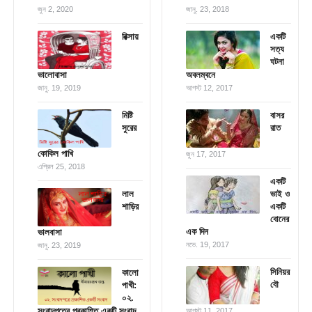
জুন 2, 2020
জানু. 23, 2018
রিক্সায়
একটি
সত্য
ঘটনা
ভালোবাসা
অবলম্বনে
জানু. 19, 2019
আগস্ট 12, 2017
মিষ্টি
বাসর
সুরের
রাত
কোকিল পাখি
জুন 17, 2017
এপ্রিল 25, 2018
একটি
লাল
ভাই ও
শাড়ির
একটি
বোনের
এক দিন
ভালবাসা
নভে. 19, 2017
জানু. 23, 2019
সিনিয়র
কালো
বৌ
পাখী:
০২.
সংবাদপত্রে প্রকাশিত একটি সংবাদ
আগস্ট 11, 2017