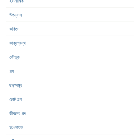
ইসলামিক
উপন্যাস
কবিতা
কাব্যগ্রন্থ
কৌতুক
গল্প
ছড়াসমূহ
ছোট গল্প
জীবনের গল্প
দু:খদায়ক