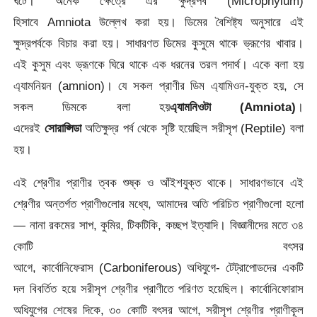
ঘটে। অনেক ক্ষেত্রে এর ক্ষুদ্রপর্ব (Microphylum)
হিসাবে Amniota উল্লেখ করা হয়। ডিমের বৈশিষ্ট্য অনুসারে এই
ক্ষুদ্রপর্বকে বিচার করা হয়। সাধারণত ডিমের কুসুমে থাকে ভ্রূণের খাবার।
এই কুসুম এবং ভ্রূণকে ঘিরে থাকে এক ধরনের তরল পদার্থ। একে বলা হয়
এ্যামনিয়ন (amnion)। যে সকল প্রাণীর ডিম এ্যামিওন-যুক্ত হয়, সে
সকল ডিমকে বলা হয়
এ্যামনিওটা (
Amniota)
।
এদেরই
সোরাপ্সিডা
অতিক্ষুদ্র পর্ব থেকে সৃষ্টি হয়েছিল সরীসৃপ (Reptile) বলা
হয়।
এই শ্রেণীর প্রাণীর ত্বক শুষ্ক ও আঁইশযুক্ত থাকে। সাধারণভাবে এই
শ্রেণীর অন্তর্গত প্রাণীগুলোর মধ্যে, আমাদের অতি পরিচিত প্রাণীগুলো হলো
— নানা রকমের সাপ, কুমির, টিকটিকি, কচ্ছপ ইত্যাদি। বিজ্ঞানীদের মতে ৩৪
কোটি বৎসর
আগে, কার্বোনিফেরাস (Carboniferous) অধিযুগে- টেট্রাপোডদের একটি
দল বিবর্তিত হয়ে সরীসৃপ শ্রেণীর প্রাণীতে পরিণত হয়েছিল। কার্বোনিফোরাস
অধিযুগের শেষের দিকে, ৩০ কোটি বৎসর আগে, সরীসৃপ শ্রেণীর প্রাণীকূল