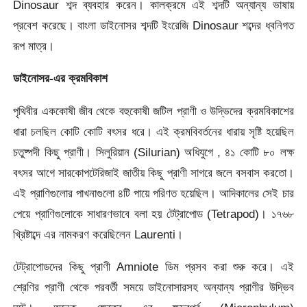
Dinosaur শব্দ ব্যবহার করেন। কালক্রমে এই শব্দটি অন্যান্য ভাষায়
প্রবেশ করেছে। বাংলা ডাইনোসর শব্দটি ইংরেজি Dinosaur শব্দের ধ্বনিগত
রূপ মাত্র।
ডাইনোসর-এর ক্রমবিকাশ
পৃথিবীর এককোষী জীব থেকে বহুকোষী জটিল প্রাণী ও উদ্ভিদের ক্রমবিকাশের
ধারা চলছিল কোটি কোটি বৎসর ধরে। এই ক্রমবিবর্তনের ধারায় সৃষ্টি হয়েছিল
চতুষ্পদী কিছু প্রাণী। সিলুরিয়ান (Silurian) অধিযুগে , ৪১ কোটি ৮০ লক্ষ
বৎসর আগে সারকোপটেরিজাই জাতীয় কিছু প্রাণী সাগরে জলে বসবাস করতো।
এই প্রাণিগুলোর পাখনাগুলো ৪টি পায়ে পরিণত হয়েছিল। আদিকালের সেই চার
পেয়ে প্রাণিগুলোকে সাধারণভাবে বলা হয় টেট্রাপোড (Tetrapod)। ১৭৬৮
খ্রিষ্টাব্দে এর নামকরণ করেছিলেন Laurenti।
টেট্রাপোডদের কিছু প্রাণী Amniote ডিম প্রসব করা শুরু করে। এই
শ্রেণির প্রাণী থেকে পরবর্তী সময়ে ডাইনোসারসহ অন্যান্য প্রাণীর উদ্ভিব