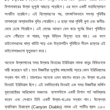
বিশালাকারের উল্কা ভূপৃষ্ঠে আছড়ে পড়েছিল। এর ফলে একটি মহাবিস্ফোরণ
সংঘটিত হয়েছিল। এই বিস্ফোরণের পর, তাৎক্ষণিকভাবে সমগ্র পৃথিবীর
তাপমাত্রা অস্বাভাবিক বৃদ্ধি পেয়েছিল। এ ছাড়া সারা পৃথিবী ধুলা এবং জলীয়-
মেঘে ঢেকে গিয়েছিল। এই মেঘের আবরণ ভেদ করে সূর্যের কিরণ পৃথিবীতে
এসে পৌঁছাতে না পারায়, সবুজ উদ্ভিদ বিলুপ্ত হয়ে যায়। এর ফলে
ডাইনোসরদের খাদ্য খাটতি পড়ে এবং উত্তাপহীন পৃথিবীতে শীতল রক্তের এই
ডাইনোসারগুলো মৃত্যুবরণ করে।
অনেকে উল্কাপাতের সময় উল্কার ভিতরের ইরিডিয়াম নামক ধাতুর বিকিরণকে
দায়ী করেছেন বটে। তবে বিজ্ঞানীরা ভূপৃষ্টের কাছাকাছি স্তরে কোন ইরিডিয়ামের
সন্ধান পান নাই। তারপরেও অনেকে এমন ধারণাও করেন যে- উল্কা খণ্ডের
ভিতরই ইরিডিয়াম ছিল। এই তর্কবিতর্কের ভিতরই এক সময় বিজ্ঞানীরা মার্কিন
যুক্তরাষ্টে্রর আরিজোনা অঞ্চলের ফ্লাগস্টাফে একটি বিশাল গর্ত আবিষ্কার
করেন এবং সেখানে তিনি একটি উল্কা-খণ্ডের সন্ধান পান। উল্লেখ্য
ক্যানিয়ান ডিয়াব্লো (Canyon Diablo) নামক এই গর্তটির ব্যাস ১১৮০