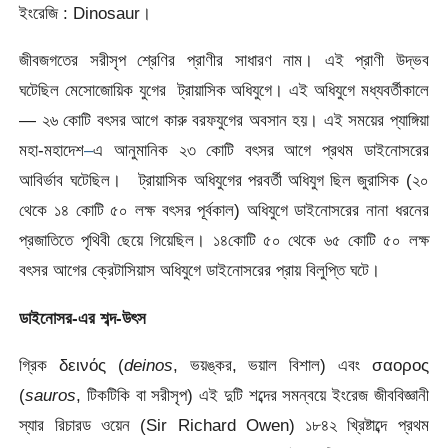
ইংরেজি : Dinosaur।
জীবজগতের সরীসৃপ শ্রেণির প্রাণীর সাধারণ নাম। এই প্রাণী উদ্ভব
ঘটেছিল মেসোজোয়িক যুগের ট্রায়াসিক অধিযুগে। এই অধিযুগে মধ্যবর্তীকালে
— ২৬ কোটি বৎসর আগে কারু বরফযুগের অবসান হয়। এই সময়ের প্যাঙ্গিয়া
মহা-মহাদেশ
–
এ আনুমানিক ২৩ কোটি বৎসর আগে প্রথম ডাইনোসরের
আবির্ভাব ঘটেছিল। ট্রায়াসিক অধিযুগের পরবর্তী অধিযুগ ছিল জুরাসিক (২০
থেকে ১৪ কোটি ৫০ লক্ষ বৎসর পূর্বকাল) অধিযুগে ডাইনোসরের নানা ধরনের
প্রজাতিতে পৃথিবী ছেয়ে গিয়েছিল। ১৪কোটি ৫০ থেকে ৬৫ কোটি ৫০ লক্ষ
বৎসর আগের ক্রেটাসিয়াস অধিযুগে ডাইনোসরের প্রায় বিলুপ্তি ঘটে।
ডাইনোসর-এর শব্দ-উৎস
গ্রিক δεινός (
deinos
, ভয়ঙ্কর, ভয়াল বিশাল) এবং σαορος
(
sauros
, টিকটিকি বা সরীসৃপ) এই দুটি শব্দের সমন্বয়ে ইংরেজ জীববিজ্ঞানী
স্যার রিচারড ওয়েন (Sir Richard Owen) ১৮৪২ খ্রিষ্টাব্দে প্রথম