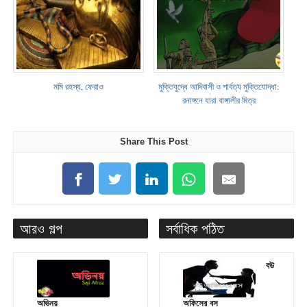
মমি রহস্য, ফেরাও
মুক্তিযুদ্ধে আদিবাসী ও পার্বত্য মুক্তিযোদ্ধা:
রনাঙ্গনে যারা বাঙ্গালীর মিত্র
Share This Post
আরও গল্প
সর্বাধিক পঠিত
বউ
অভিনয়
অফিসের বস