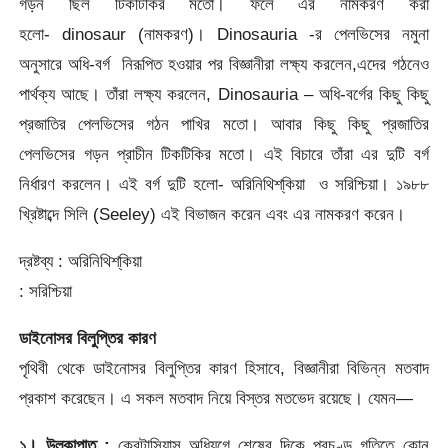
গড়ন ছিল টিকটিকির মতো। ফলে এর নামকরণ করা
হলো- dinosaur (নামকরণ)। Dinosauria -র পেলভিসের নমুনা
অনুসারে অধি-বর্গ নিরূপিত হওয়ার পর বিজ্ঞানীরা লক্ষ্য করলেন,এদের গঠনেও
পার্থক্য আছে। তাঁরা লক্ষ্য করলেন, Dinosauria – অধি-বর্গের কিছু কিছু
প্রজাতির পেলভিসের গঠন পাখির মতো। আবার কিছু কিছু প্রজাতির
পেলভিসের গড়ন প্রাচীন টিকটিকির মতো। এই বিচারে তাঁরা এর দুটি বর্গ
নির্ধারণ করলেন। এই বর্গ দুটি হলো- অরিনিথিশ্‌কিয়া ও সরিশ্চিয়া। ১৯৮৮
খ্রিষ্টাব্দে সিলি (Seeley) এই বিভাজন করেন এবং এর নামকরণ করেন।
দ্রষ্টব্য : অরিনিথিশ্‌কিয়া
: সরিশ্চিয়া
ডাইনোসর বিলুপ্তির কারণ
পৃথিবী থেকে ডাইনোসর বিলুপ্তির কারণ হিসাবে, বিজ্ঞানীরা বিভিন্ন মতবাদ
প্রকাশ করেছেন। এ সকল মতবাদ নিয়ে বিস্তর মতভেদ রয়েছে। যেমন—
১। উল্কা
পাত :
ক্রেটাসিয়াস অধিযুগে শেষের দিকে প্রচণ্ড গতিতে কোন