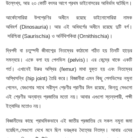
উল্লেখ্য, আর ২৩ কোটি বৎসর আগে প্রথম ডাইনোসরের আবির্ভাব ঘটেছিল।
আর্কোসোরিয়া উপশ্রেণির অধীনে রয়েছে ডাইনোসোরিয়া নামক
অধিবর্গ (Dinosauria)। আর এই অধিবর্গের অধীনে রয়েছে দুটি বর্গ।
সরিশ্চিয়া (Saurischia) ও অর্নিথিশকিয়া (Ornithischia)।
দ্বিপদী বা চতুস্পদী জীবাশ্মের নিতম্বের কাঠামো গঠিত হয় তিনটি হাড়ের
সমন্বয়ে। একে বলা হয় পেলভিস (pelvis)। এর কেন্দ্রে থাকে একটি
গর্ত। এখানেই উরুর অস্থির (femur) মাথা যুক্ত হয় এবং নিতম্বের
অস্থিসন্ধি (hip joint) তৈরি করে। বিজ্ঞানীরা এমন কিছু পেলভিসের নমুনা
পেলেন, যেগুলোর সাথে সরীসৃপ শ্রেণীর প্রাণীর মিল রয়েছে, কিন্তু সেগুলো
এই শ্রেণীর অন্যান্য প্রজাতির মতো নয়। আবার এগুলো স্তন্যপায়ী, পক্ষী
ইত্যাদির মতোও নয়।
বিজ্ঞানীদের কাছে প্রাথমিকভাবে এই জাতীয় প্রজাতির যে সকল নমুনা জমা
হয়েছিল,সেগুলো দেখে মনে ছিল ভয়ঙ্কর দৈত্যের নিতম্ব। আবার এদের