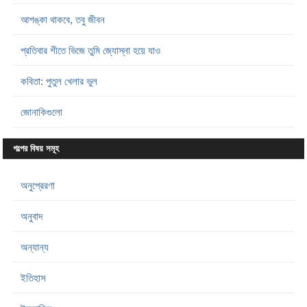
আশঙ্কা থাকবে, তবু জীবন
প্রতিবার শীতে ভিজে তুমি জ্যোস্না হয়ে যাও
কবিতা: পুতুল খেলার ভুল
জোনাকিগুলো
গল্পের বিষয় সমূহ
অনুপ্রেরণা
অনুবাদ
অন্যান্য
ইতিহাস