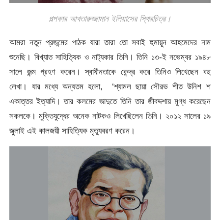
গল্পকার আখতারুজ্জামান ইলিয়াসের স্থিরচিত্র।
আমরা নতুন প্রজন্মের পাঠক যারা তারা তো সবাই হুমায়ূন আহমেদের নাম
শুনেছি। বিখ্যাত সাহিত্যিক ও নাট্যকার তিনি। তিনি ১৩-ই নভেম্বর ১৯৪৮
সালে জন্ম গ্রহণ করেন। স্বাধীনতাকে কেন্দ্র করে তিনিও লিখেছেন বহু
লেখা। যার মধ্যে অন্যতম হলো, ‘শ্যামল ছায়া সৌরভ শীত উনিশ শ
একাত্তর ইত্যাদি। তার কলমের জাদুতে তিনি তার জীবদ্দশায় মুগ্ধ করেছেন
সকলকে। মুক্তিযুদ্ধের অনেক নাটকও লিখেছিলেন তিনি। ২০১২ সালের ১৯
জুলাই এই কালজয়ী সাহিত্যিক মৃত্যুবরণ করেন।