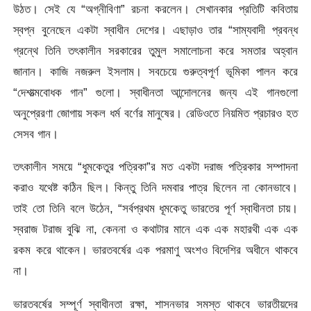
উঠত। সেই যে “অগ্নীবিণা” রচনা করলেন। সেখানকার প্রতিটি কবিতায়
স্বপ্ন বুনেছেন একটা স্বাধীন দেশের। এছাড়াও তার “সাম্যবাদী প্রবন্ধ
গ্রন্থে তিনি তৎকালীন সরকারের তুমুল সমালোচনা করে সমতার অহ্বান
জানান। কাজি নজরুল ইসলাম। সবচেয়ে গুরুত্বপূর্ণ ভূমিকা পালন করে
“দেশাত্মবোধক গান” গুলো। স্বাধীনতা আন্দোলনের জন্য এই গানগুলো
অনুপ্রেরণা জোগায় সকল ধর্ম বর্ণের মানুষের। রেডিওতে নিয়মিত প্রচারও হত
সেসব গান।
তৎকালীন সময়ে “ধুমকেতুর পত্রিকা”র মত একটা দরাজ পত্রিকার সম্পাদনা
করাও যথেষ্ট কঠিন ছিল। কিন্তু তিনি দমবার পাত্র ছিলেন না কোনভাবে।
তাই তো তিনি বলে উঠেন, “সর্বপ্রথম ধূমকেতু ভারতের পূর্ণ স্বাধীনতা চায়।
স্বরাজ টরাজ বুঝি না, কেননা ও কথাটার মানে এক এক মহারথী এক এক
রকম করে থাকেন। ভারতবর্ষের এক পরমাণু অংশও বিদেশির অধীনে থাকবে
না।
ভারতবর্ষের সম্পূর্ণ স্বাধীনতা রক্ষা, শাসনভার সমস্ত থাকবে ভারতীয়দের