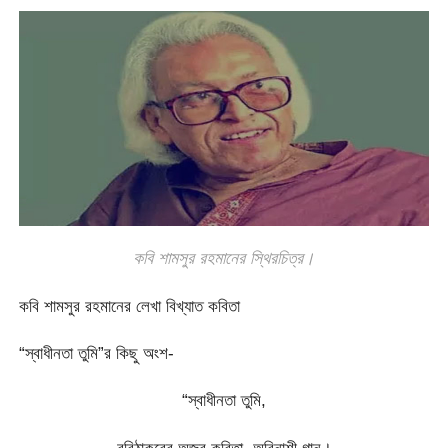
কবি শামসুর রহমানের স্থিরচিত্র।
কবি শামসুর রহমানের লেখা বিখ্যাত কবিতা
“স্বাধীনতা তুমি”র কিছু অংশ-
“স্বাধীনতা তুমি,
রবিঠাকুরের অজর কবিতা, অবিনাশী গান।