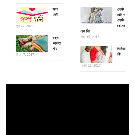
ক্ষমা
একটি
নেই
ভাই ও
একটি
বোনের
জুন 27, 2020
এক দিন
নভে. 19, 2017
রক্ত
আলতা
পায়
সিনিয়র
বৌ
ডিসে. 7, 2017
আগস্ট 11, 2017