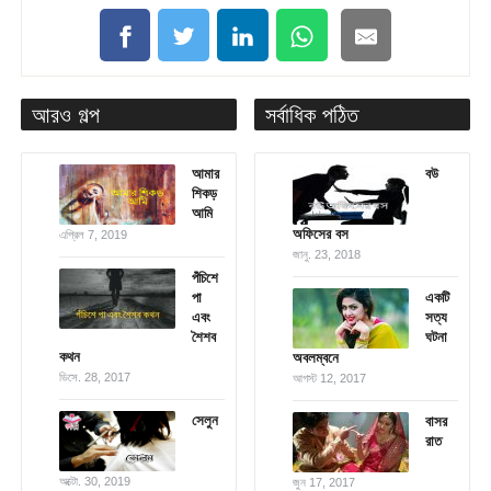
আরও গল্প
সর্বাধিক পঠিত
আমার
বউ
শিকড়
আমি
অফিসের বস
এপ্রিল 7, 2019
জানু. 23, 2018
পঁচিশে
পা
একটি
এবং
সত্য
শৈশব
ঘটনা
কথন
অবলম্বনে
ডিসে. 28, 2017
আগস্ট 12, 2017
সেলুন
বাসর
রাত
অক্টো. 30, 2019
জুন 17, 2017