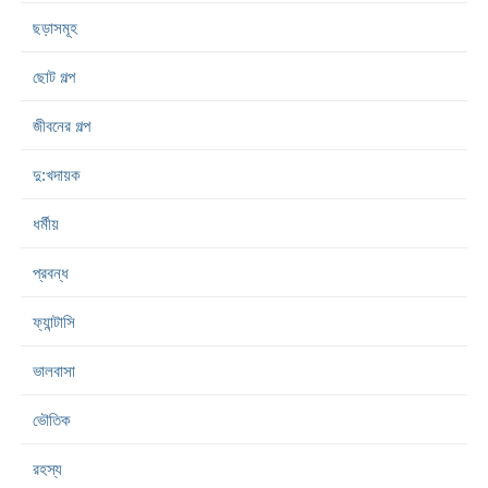
ছড়াসমূহ
ছোট গল্প
জীবনের গল্প
দু:খদায়ক
ধর্মীয়
প্রবন্ধ
ফ্যান্টাসি
ভালবাসা
ভৌতিক
রহস্য