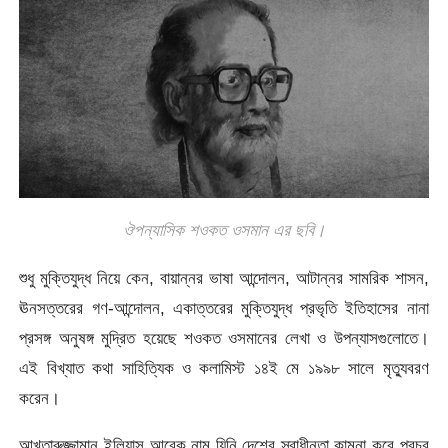
ঔপন্যাসিক শওকত ওসমান এর ছবি।
শুধু মুক্তিযুদ্ধ নিয়ে কেন, বায়ান্নর ভাষা আন্দোলন, আটান্নর সামরিক শাসন,
ঊনসত্তরের গণ-আন্দোলন, একাত্তরের মুক্তিযুদ্ধ প্রভৃতি ইতিহাসের নানা
প্রসঙ্গ অনুষঙ্গ মুদ্রিত হয়েছে শওকত ওসমানের লেখা ও উপন্যাসগুলোতে।
এই বিখ্যাত কথা সাহিত্যিক ও কলামিস্ট ১৪ই মে ১৯৯৮ সালে মৃত্যুবরণ
করেন।
আখতারুজ্জামান ইলিয়াস আরেক নাম যিনি দেশের স্বাধীনতা কামনা করে প্রচুর