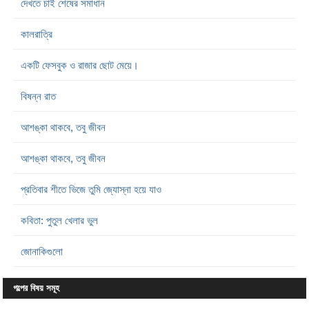
দেখতে চাই শেষের সমাধান
কালরাত্রি
একটি ফেসবুক ও রাজার ছোট মেয়ে।
বিষন্ন রাত
আশঙ্কা থাকবে, তবু জীবন
আশঙ্কা থাকবে, তবু জীবন
প্রতিবার শীতে ভিজে তুমি জ্যোস্না হয়ে যাও
কবিতা: পুতুল খেলার ভুল
জোনাকিগুলো
গল্পের বিষয় সমূহ