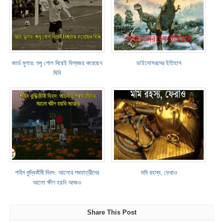
জার্ড মুলার: শুধু গোল দিয়েই বিশ্বজয় করেছেন
ডাইনোসরদের ইতিহাস
যিনি
শহিদ বুদ্ধিজীবী দিবস: আলোর পথযাত্রীদের
মমি রহস্য, ফেরাও
আলো ক্ষীণ হয়নি আজও
Share This Post