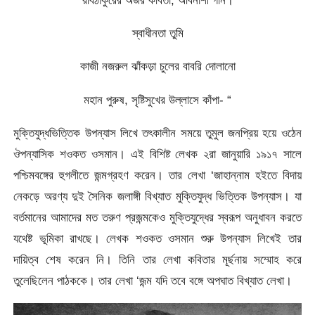
স্বাধীনতা তুমি
কাজী নজরুল ঝাঁকড়া চুলের বাবরি দোলানো
মহান পুরুষ, সৃষ্টিসুখের উল্লাসে কাঁপা- “
মুক্তিযুদ্ধভিত্তিক উপন্যাস লিখে তৎকালীন সময়ে তুমুল জনপ্রিয় হয়ে ওঠেন
ঔপন্যাসিক শওকত ওসমান। এই বিশিষ্ট লেখক ২রা জানুয়ারি ১৯১৭ সালে
পশ্চিমবঙ্গের হুগলীতে জন্মগ্রহণ করেন। তার লেখা ‘জাহান্নাম হইতে বিদায়
নেকড়ে অরণ্য দুই সৈনিক জলাঙ্গী বিখ্যাত মুক্তিযুদ্ধ ভিত্তিক উপন্যাস। যা
বর্তমানের আমাদের মত তরুণ প্রজন্মকেও মুক্তিযুদ্ধের স্বরূপ অনুধাবন করতে
যথেষ্ট ভূমিকা রাখছে। লেখক শওকত ওসমান শুরু উপন্যাস লিখেই তার
দায়িত্ব শেষ করেন নি। তিনি তার লেখা কবিতার মূর্ছনায় সম্মোহ করে
তুলেছিলেন পাঠককে। তার লেখা ‘জন্ম যদি তবে বঙ্গে অপঘাত বিখ্যাত লেখা।