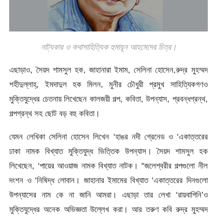
নাট্যকার ও কথাসাহিত্যিক হুমায়ূন আহমেদের চিত্র।
এছাড়াও, সৈয়দ শামসুল হক, জাহানারা ইমাম, সেলিনা হোসেন,রুদ্র মুহম্মদ
শহীদুল্লাহ্, ইমদাদুল হক মিলন, মুনীর চৌধুরী প্রমুখ সাহিত্যিকগণও
মুক্তিযুদ্ধের চেতনায় লিখেছেন কালজয়ী গল্প, কবিতা, উপন্যাস, প্রবন্ধগ্রন্থ,
গল্পগ্রন্থ সহ ছোট বড় বহু কবিতা।
যেমন লেখিকা সেলিনা হোসেন লিখেন ‘হাঙর নদী গ্রেনেড ও ‘একাত্তরের
ঢাকা নামক বিখ্যাত মুক্তিযুদ্ধ ভিত্তিক উপন্যাস। সৈয়দ শামসুল হক
লিখেছেন, ‘পায়ের আওয়াজ নামক বিখ্যাত নাটক। “জলেশ্বরীর গল্পগুলো নীল
দংশন ও ‘নিষিদ্ধ লোবান। জাহানার ইমামের বিখ্যাত ‘একাত্তরের দিনগুলো
উপন্যাসের নাম কে না জানি আমরা। এছাড়া তার লেখা ‘রায়বাগিনি’ও
মুক্তিযুদ্ধের অনেক অভিজ্ঞতা উল্লেখ করা। আর তরুণ কবি রুদ্র মুহম্মদ