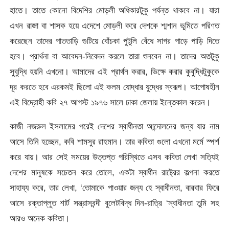
হাতে। তাতে কোনো বিদেশির মোড়লী অধিকারটুকু পর্যন্ত থাকবে না। যারা
এখন রাজা বা শাসক হয়ে এদেশে মোড়লী করে দেশকে শ্মশান ভূমিতে পরিণত
করেছেন তাদের পাততাড়ি গুটিয়ে বোঁচকা পুটুলি বেঁধে সাগর পাড়ে পাড়ি দিতে
হবে। প্রার্থনা বা আবেদন-নিবেদন করলে তারা শুনবেন না। তাদের অতটুকু
সুবুদ্ধি হয়নি এখনো। আমাদের এই প্রার্থন করার, ভিক্ষে করার কুবুদ্ধিটুকুকে
দূর করতে হবে এরকমই ছিলো এই কলম যোদ্ধার যুদ্ধের স্বরূপ। আপোষহীন
এই বিদ্রোহী কবি ২৭ আগস্ট ১৯৭৬ সালে ঢাকা জেলায় ইন্তেকাল করেন।
কাজী নজরুল ইসলামের পরেই দেশের স্বাধীনতা আন্দোলনের জন্য যার নাম
আসে তিনি হচ্ছেন, কবি শামসুর রাহমান। তার কবিতা গুলো এখনো মর্মে স্পর্শ
করে যায়। আর সেই সময়ের উত্তপ্ত পরিস্থিতে এসব কবিতা লেখা সত্যিই
দেশের মানুষকে সচেতন করে তোলে, একটা স্বাধীন রাষ্ট্রের কল্পনা করতে
সাহায্য করে, তার লেখা, ‘তোমাকে পাওয়ার জন্য হে স্বাধীনতা, বারবার ফিরে
আসে রক্তাপ্লুত শার্ট সন্ত্রাসবন্দী বুলেটবিদ্ধ দিন-রাত্রি ‘স্বাধীনতা তুমি সহ
আরও অনেক কবিতা।