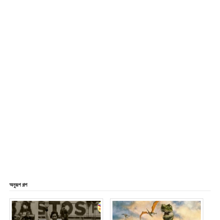
অনুরূপ গল্প