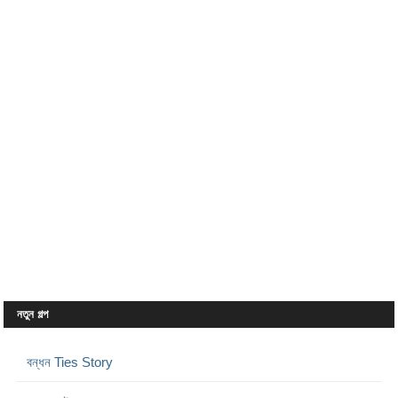
নতুন গল্প
বন্ধন Ties Story