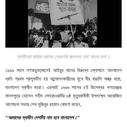
স্বাধীনতা আসার আগেও প্রেরণার জ্বলন্ত নাম ‘বাংলা দেশ’।
১৯৬৯ সালে গণঅভ্যুত্থানেই আইয়ুব খানের বিরুদ্ধে স্লোগানে ‘বাংলাদেশ
ধ্বনি প্রথম প্রস্ফুটিত হয় আন্দোলনকারীদের মুখে বীর বাঙালি অস্ত্র ধরো,
বাংলাদেশ স্বাধীন করো। এরপরই ১৯৬৯ সালের ৫ই ডিসেম্বর গণতন্ত্রের
মানসপুত্র হোসেন শহীদ সোহরাওয়ার্দির ৬ষ্ঠ মৃত্যুবার্ষিকী উপলক্ষ্যে আয়োজিত
আলোচনা সভায় শেখ মুজিবুর রহমান ঘোষণা করেন,
“আমাদের স্বাধীন দেশটির নাম হবে বাংলাদেশ।”