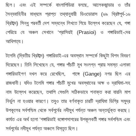
ছিল। এবং এই সম্পর্কে বাংলাপিডিয়া বলছে, আলেকজান্ডার ও তাঁর
সৈন্যবাহিনীর মাধ্যমে প্রাপ্ত তথ্যানুযায়ী ডিওডোরাস (৬৯ খ্রিষ্টপূর্ব-১৬
খ্রিষ্টাব্দ) সিন্ধু পরবর্তী দেশ সম্বন্ধে লিখতে গিয়ে উল্লেখ করেছেন যে, গঙ্গা
পেরিয়ে যে অঞ্চল সেখানে ‘প্রাসিয়ই (Prasioi) ও গঙ্গারিডাই-দের
আধিপত্য।
টলেমি (দ্বিতীয় খ্রিষ্টাব্দ) গঙ্গারিডাই-এর অবস্থান সম্পর্কে কিছুটা বিশদ বিবরণ
দিয়েছেন। তিনি লিখেছেন যে, গঙ্গার পাঁচটি মুখ সংলগ্ন প্রায় সমস্ত এলাকা
গঙ্গারিডাইগণ দখল করে রেখেছিল, গাঙ্গে (Gange) নগর ছিল এর
রাজধানী। যদিও টলেমি গঙ্গার পাঁচটি মুখের অবস্থানের অক্ষ ও দ্রাঘিমা-সহ
নাম উল্লেখ করেছেন, তথাপি সেগুলি সঠিকভাবে শনাক্ত করা যায়নি মাপ
নির্ভুল না হওয়ার কারণে। তবুও তার বর্ণনাকৃত চারটি দ্রাঘিমা ডিগ্রি সমুদ্র
উপকূলের সর্বপশ্চিম থেকে সর্বপূর্বের নদীমুখ পর্যন্ত অঞ্চল অন্তর্ভুক্ত করছে।
কার্যত এর অর্থ হলো ‘গঙ্গারিডাই বঙ্গোপসাগরের উপকূলবর্তী গঙ্গার সর্বপশ্চিম এবং
সর্বপূর্বের নদীমুখ পর্যন্ত অঞ্চলে বিস্তৃত ছিল।