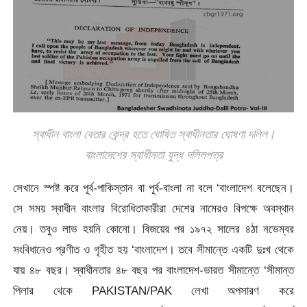
স্বাধীন বাংলা বেতার কেন্দ্র হতে ঘোষিত স্বাধীনতার ঘোষণা দলিল।
বাংলাদেশের স্বাধীনতা যুদ্ধ দলিলপত্র
সেখানে স্পষ্ট করে পূর্ব-পাকিস্তান বা পূর্ব-বাংলা না বলে ‘বাংলাদেশ বলেছেন।
সে সময় স্বাধীন বাংলার বিরোধিতাকারীরা দেশের নামেরও বিপক্ষে অবস্থান
নেয়। তবুও লাভ হয়নি কোনো। বিজয়ের পর ১৯৭২ সালের ৪ঠা নভেম্বর
সংবিধানেও প্রণীত ও গৃহীত হয় ‘বাংলাদেশ। তবে সীমান্তে একটি দুঃখ থেকে
যায় ৪৮ বছর। স্বাধীনতার ৪৮ বছর পর বাংলাদেশ-ভারত সীমান্তে ‘সীমান্ত
পিলার থেকে PAKISTAN/PAK লেখা অপসারণ করে