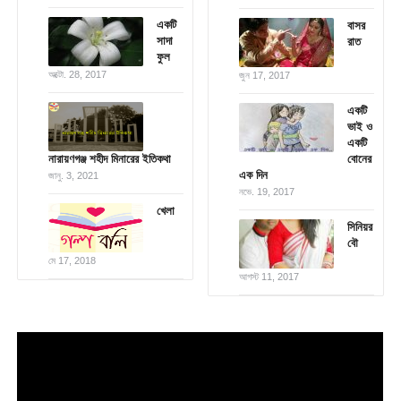
একটি
বাসর
সাদা
রাত
ফুল
অক্টো. 28, 2017
জুন 17, 2017
একটি
ভাই ও
একটি
নারায়ণগঞ্জ শহীদ মিনারের ইতিকথা
বোনের
এক দিন
জানু. 3, 2021
নভে. 19, 2017
খেলা
সিনিয়র
বৌ
মে 17, 2018
আগস্ট 11, 2017