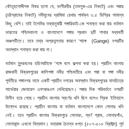
কৌতূহলোদ্দীপক বিষয় হলো যে, ভাগীরথীর (তমলুক-এর নিকটে) এবং পদ্মার
(চট্টগ্রামের নিকটে) নদীমুখের দ্রাঘিমা রেখার পার্থক্য ৩.৫ ডিগ্রির সামান্য
কিছু বেশি। তাই টলেমির তথ্যানুযায়ী গঙ্গারিডাই-কে শনাক্ত করা যায় বর্তমান
ভারতের পশ্চিমবাংলা ও বাংলাদেশে গঙ্গার প্রধান দুটি শাখার মধ্যবর্তী
অঞ্চলটিতে। তবে তথ্য অপ্রতুলতার কারণে ‘গাঙ্গে (Gange) নগরটির
অবস্থান শনাক্ত করা যায় না।
বর্তমান সুন্দরবনের হরিণঘাটাকে ‘গঙ্গে বলে কল্পনা করা হয়। প্রাচীন বাংলার
রাজধানী বিক্রমপুরের কালিগঙ্গা নদীর পশ্চিমতীরে এবং পদ্মা বা গঙ্গা নদীর
পূর্বতীরে গঙ্গানগর নামে একটি প্রাচীন নগরের অবস্থান বিক্রমপুরের মানচিত্রে
সার্ভেয়ার জেনারেল এফআরএস দেখিয়েছেন। পদ্মার দিক পরিবর্তনে নগরটি
বিলীন হয়ে গেছে। প্রাচীন বাংলায় স্বর্ণের খনি ছিল বলেও গ্রিক ইতিহাসে
উল্লেখ রয়েছে। প্রাচীন বাংলায় বা বর্তমান বাংলাদেশে কোন সোনার খনি
নেই। তবে প্রাচীন বাংলার বিক্রমপুরে সোনারং, স্বর্ণ গ্রাম, সোনারগাঁও,
সোনাকান্দ এখনো বিদ্যমান। মহারাজ চৈতন্য গুপ্ত (৫০৭-৫০৮ খ্রিষ্টাব্দ) পূর্ব