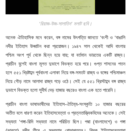
‘রিয়াজ-উজ-সালাতিন’ মলাট ছবি।
অনেক ঐতিহাসিক মনে করেন, বঙ্গ নামের উৎপত্তি জানতে ‘বংশী ও ‘বাঙালি
নদীর ইতিহাস উদ্ঘাটন করা প্রয়োজন। ১৯৪৭ সাল থেকেই আদি বাংলার
পশ্চিম অংশ পূর্ব থেকে ছিন্ন হয়ে যায়; যা বর্তমান ভারতের একটি রাজ্য।
প্রাচীন যুগেই বাংলা মূলত দুভাগে বিভক্ত হয়ে পরে। গুপ্ত শাসনের পতন
হলে ৫৫১ খ্রিষ্টাব্দে পূর্ববাংলা এলাকা নিয়ে বঙ্গ-সমতট রাজ্য ও বঙ্গের পশ্চিমাঞ্চল
নিয়ে গৌড় নামে আলাদা রাজ্য গড়ে ওঠে। সেই যে ৫৫১ খ্রিস্টাব্দে বঙ্গ রাজ্য
দুভাগে বিভক্ত হলো সুদীর্ঘ দেড় হাজার বছরেও বাংলা এক হতে পারেনি।
প্রাচীন বাংলা ভাষাভাষীদের ইতিহাস-ঐতিহ্য-সংস্কৃতি ১০ হাজার বছরের
অতীত বলে ধারণা করেন ইতিহাসবেত্তা ও প্রত্নতাত্ত্বিকবিদের অনেকে। সেই
সভ্যতা ‘গঙ্গা-রিদি সভ্যতা নামে পরিচিত ছিল। পদ্মা (বাংলাদেশে) ও গঙ্গা
(ভারতে) নদীর তীরে এ সভ্যতার গোড়াপত্তন। গ্রিক ইতিহাসবেত্তারা