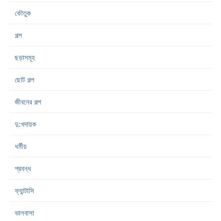
কৌতুক
গল্প
ছড়াসমূহ
ছোট গল্প
জীবনের গল্প
দু:খদায়ক
ধর্মীয়
প্রবন্ধ
ফ্যান্টাসি
ভালবাসা