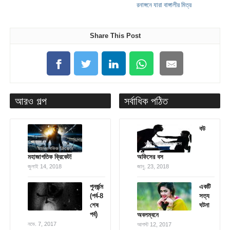
রনাঙ্গনে যারা বাঙ্গালীর মিত্র
Share This Post
আরও গল্প
সর্বাধিক পঠিত
বউ
মহাজাগতিক ক্রিকেট!
অফিসের বস
জুলাই 14, 2018
জানু. 23, 2018
পুনর্জন্ম
একটি
(পর্ব-8
সত্য
শেষ
ঘটনা
পর্ব)
অবলম্বনে
নভে. 7, 2017
আগস্ট 12, 2017