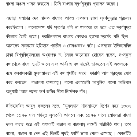
বাংলা অঞ্চল শাসন করতেন। তিনি বাংলায় স্বর্ণমুদ্রার প্রচলন করেন।
এছাড়া সমাচার দেব নামক বাংলার আরও একজন রাজা স্বর্ণমুদ্রার প্রচলন
করেছিলেন। বাংলাদেশে যদি স্বর্ণের খনি না থাকতো তা হলে এত স্বর্ণমুদ্রা
কীভাবে তৈরি হতো। প্রাচীনকালে বাংলার কোথাও হয়তো স্বর্ণের খনি ছিল।
আমাদের সভ্যতার ইতিহাস প্রাচীন ও রোমঞ্চকরও বটে। এসময়ের ইতিহাসবিদ
ঢাকা বিশ্ববিদ্যালয়ের অধ্যাপক ড. সৈয়দ আনোয়ার হোসেন বলেন, সংস্কৃত
বঙ্গ থেকে বাংলা শব্দটি আসে এবং আর্যরাও বঙ্গ নামেই ডাকতেন এই অঞ্চলকে।
বঙ্গে বসবাসকারী মুসলমানরা এই বঙ্গ শব্দটির সাথে ফারসি আল প্রত্যয় যোগ
করে বলতেন বাঙালবা বাঙ্গালাহ্। বাংলা একাডেমি আধুনিক বাংলা অভিধান
অনুযায়ী ‘আল শব্দের অর্থ জমির সীমা নির্দেশক বাঁধ।
ইতিহাসবিদ আবুল ফজলের মতে, “মুসলমান শাসনামলে বিশেষ করে ১৩৩৬
থেকে ১৫৭৬ সাল পর্যন্ত সুলতানি আমলে এবং ১৫৭৬ সালে মোঘলরা বাংলা
দখল করার পরে এই অঞ্চলটি বাঙাল বা বাঙালাহ্ নামেই পরিচিতি পায়। তবে
বাংলা, বাঙাল বা দেশ এই তিনটি শব্দই ফার্সি ভাষা থেকে এসেছে। কোনটিই