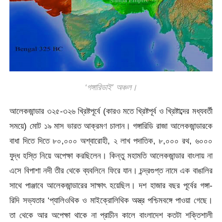
‘গঙ্গারিডাই’ অঞ্চল।
আলেকজান্ডার ৩২৫-৩২৬ খ্রিষ্টপূর্বে (কারও মতে খ্রিষ্টপূর্ব ও খ্রিষ্টাব্দের মধ্যবর্তী
সময়ে) মোট ১৯ মাস ভারত আক্রমণ চালান। গঙ্গারিডি রাজা আলেকজান্ডারকে
বাধা দিতে দিতে ৮০,০০০ অশ্বারোহী, ২ লাখ পদাতিক, ৮,০০০ রথ, ৬০০০
যুদ্ধ হস্তি নিয়ে অপেক্ষা করছিলেন। কিন্তু মহামতি আলেকজান্ডার বাংলায় না
এসে বিপাশা নদী তীর থেকে ব্যবলিনে ফিরে যান। চন্দ্রগুপ্ত নামে এক বাঙালির
সাথে পাঞ্জাবে আলেকজান্ডারের সাক্ষাৎ হয়েছিল। দশ হাজার বছর পূর্বের গঙ্গা-
রিদি সভ্যতার ‘প্যালিওথিক ও মাইক্রোলিথিক অস্ত্র পশ্চিমবঙ্গে পাওয়া গেছে।
তা থেকে আর অপেক্ষা থাকে না প্রাচীন কালে বাংলাদেশ কতটা শক্তিশালী