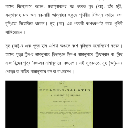
নামের বিশ্লেষণে বলেন, মহাপ্লাবনের পর হযরত নূহ (আ), তাঁর স্ত্রী,
সন্তানসহ ৮০ জন নর-নারী আল্লাহর হুকুমে পৃথিবীর বিভিন্ন স্থানে বংশ
বৃদ্ধিতে নিয়োজিত থাকেন। নূহ (আ) এর পরবর্তী বংশধরগণই করে পৃথিবী
সাজিয়েছেন।
নূহ (আ)-র এক পুত্র হাম এশিয়া অঞ্চলে বংশ বৃদ্ধিতে মনোনিবেশ করেন।
হামের পুত্র হিন্দ-র নামানুসারে হিন্দুস্থান সিন্দ-র নামানুসারে ‘হিন্দুস্থান বা ‘সিন্দু
এবং হিন্দের পুত্র ‘বঙ্গ-এর নামানুসারে বঙ্গদেশ। এই সূত্রমতে, নূহ (আ)-এর
পৌত্র বা নাতির নামানুসারে বঙ্গ বা বাংলাদেশ।