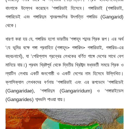
বাংলাকে উল্লেখ করেছেন ‘গঙ্গারিডাই হিসেবে। গঙ্গারিডাই (গঙ্গারিডাই,
গঙ্গারিডেই এবং গঙ্গারিদুম শব্দরূপগুলির উৎপত্তি গঙ্গারিড (Gangarid)
থেকে।
ধারণা করা হয় যে, গঙ্গারিড হলো ভারতীয় ‘গঙ্গাহূদ শব্দের গ্রিক রূপ। এর অর্থ
‘যে ভূমির বক্ষে গঙ্গা প্রবাহিত (গঙ্গাহূদ> গঙ্গারিদ> গঙ্গারিডাই, গঙ্গারিড-এর
বহুবচনার্থে), যা ‘পেরিপ্লাস গ্রন্থের লেখকের বর্ণিত গাঙ্গে দেশের সাথে বেশ
মানিয়ে যায়।) প্রথম খ্রিষ্টপূর্ব থেকে দ্বিতীয় খ্রিষ্টাব্দ মধ্যবর্তী সময়ে গ্রিক ও
ল্যাটিন লেখায় একটি জনগোষ্ঠী ও একটি দেশের নাম হিসেবে উল্লিখিত।
ক্লাসিক্যাল লেখকদের বর্ণনায় ‘গঙ্গারিডাই এবং এর রূপভেদে ‘গঙ্গারিডেই
(Gangaridae), ‘গঙ্গারিদুম (Gangariridum) ও ‘গঙ্গারাইডেস
(Gangarides) শব্দগুলি পাওয়া যায়।