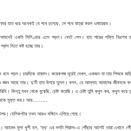
েফার হাত ধরে অনেকই যে পথে চলেছে, সে পথে যাত্রা করল ওমায়েরভ।
সামনেই একটা সিলিণ্ডার এসে পড়ল। ফেটে গেল। হাত পায়ের শক্তি নিঃশেষ হ
বাস নিতে কষ্ট হচ্ছে তার।
েরভ বসে পড়ল। চারদিকে তাকাল। কয়েকগজ দূরেই দেখল, একজন মা তার শিশুকে জড়ি
ও জ্ঞান আছে তার। দু’টি হাত উপরে তুলল। বলল, হে আল্লাহ আমাদের জীবনকে কব
িনি। কিন্তু যখন থেকে বুঝেছি, চেষ্টা করেছি। এ চেষ্টা তুমি কবুল কর, কবুল করে ত
ংখল থেকে মুক্ত কর। আর………
উপর। হেলিকপ্টার তখন আরও দক্ষিনে এগিয়ে গেছে।
া। আহমদ মুসা খুশী হল, ‘ফ্র’ এর দলটা পিয়ালং-এ পৌঁছার আগেই তারা এখানে পৌ