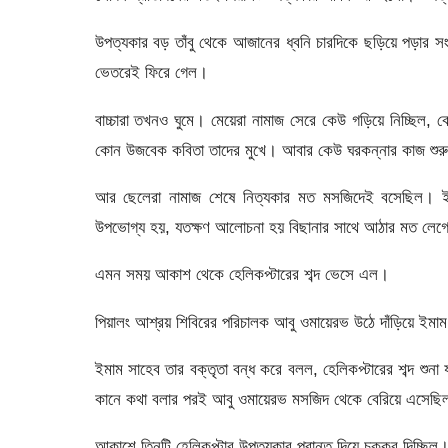
উপত্যকার বড় তাঁবু থেকে আজানের ধ্বনি চারদিকে ছড়িয়ে পড়ার স
ভেতরেই ফিরে গেল।
বাচ্চারা তখনও ঘুমে। মেয়েরা নামাজ সেরে কেউ গড়িয়ে নিচ্ছিল
কোন উজবেক কবিতা তাদের মুখে। আবার কেউ ঘরকন্নার কাজ শুর
আর ছেলেরা নামাজ শেষে নিত্যকার মত মসজিদেই বসেছিল। ই
উপভোগ্য হয়, যতক্ষণ আলোচনা হয় বিছানার সাথে আঠার মত লেগে
এমন সময় আকাশ থেকে হেলিকপ্টারের শব্দ ভেসে এল।
পিয়ালং আশ্রয় শিবিরের পরিচালক আবু ওমায়েরভ উঠে দাঁড়িয়ে ইমাম
ইমাম সাহেব তার বক্তৃতা বন্ধ করে বলল, হেলিকপ্টারের শব্দ শুন
কানে কথা বলার পরই আবু ওমায়েরভ মসজিদ থেকে বেরিয়ে এসেছিল
আকাশে তিনটি হেলিকপ্টার উপত্যকার প্রান্ত দিয়ে চক্কর দিচ্ছিল