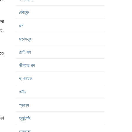
কৌতুক
ললো
গল্প
য়ে,
ছড়াসমূহ
ছোট গল্প
ঝতে
জীবনের গল্প
দু:খদায়ক
ধর্মীয়
প্রবন্ধ
েফা
ফ্যান্টাসি
ভালবাসা