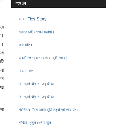
নতুন গল্প
বন্ধন Ties Story
িয়ে
দেখতে চাই শেষের সমাধান
র।
সে।
কালরাত্রি
 এর
একটি ফেসবুক ও রাজার ছোট মেয়ে।
নটি
ুলো
বিষন্ন রাত
সে
আশঙ্কা থাকবে, তবু জীবন
শের
আশঙ্কা থাকবে, তবু জীবন
লো
প্রতিবার শীতে ভিজে তুমি জ্যোস্না হয়ে যাও
কবিতা: পুতুল খেলার ভুল