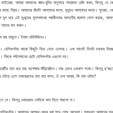
াইয়েরা, আমরা আমাদের জ্ঞান-বুদ্ধি অনুসারে সাধ্যমত চেষ্টা করব, কিন্তু যে 
 কাছে প্রিয়। আমাদের বাঁচাটা আল্লাহর জন্য, মৃত্যুও আল্লাহর জন্য। সুতরাং, 
ুগ যুগ ধরে এই ভুখন্ডের মুসলমানরা পরাধীনতার অসহনীয় জ্বালা ভোগ করছে, আল্লা
োগ তাদের দান করুন।
যার তাবুতে। ইমাম তকিউদ্দিনও।
। হেলিকপ্টার আরো কিছুটা নিচে নেমে এসেছে। এক সাথেই তিনটা চক্কর দিচ্ছ
র। নিছক পর্যবেক্ষনের ছোট হেলিকপ্টার এগুলো নয়।
য়েটির হাত ধরে তার অপেক্ষায় দাঁড়িয়েছিল। তার চোখে একরাশ শংকা। কিন্তু দু’বছ
য়ে দৌড়ে এসে ওমায়েরভের হাত ধরে বলল, ঐ দেখ আব্বা, কি নাম ওটার?
ছিল সে। কিন্তু ওমায়েরভ সেদিকে কান দিতে পারলো না।
এর হেলিকপ্টার। আমাদের আশ্রয় কেন্দ্র ধরা পড়ে গেছে আরেফা। সম্ভবত আমাদের স