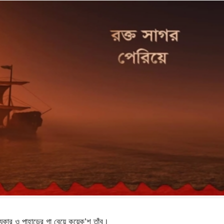
কার ও পাহাড়ের গা বেয়ে কয়েক’শ তাঁবু।