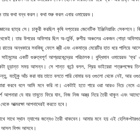
ন তার কথা বন্ধ করল। কথা শুরু করল এবার ওমায়েরভ।
িজ্ঞানের ছাত্র সে। চাকুরী করছিল কৃষি দপ্তরের জেনেটিক ইঞ্জিনিয়ারিং সেকশনে। ব
ন থেকেই। তার উপরের অফিসার ছিল অ-তুর্কি, রুশীয় অঞ্চলের একজন গোড়া অফিসা
রাতের অন্ধকারে সবকিছু ফেলে স্ত্রী এবং একমাত্র মেয়েটির হাত ধরে পালিয়ে আ
ইমুমের একটি গুরুত্বপূর্ণ আশ্রয়কেন্দ্রের পরিচালক। বুদ্ধিমান ওমায়েরভ ‘ফ্র’
কটা চুড়ান্ত সময় আসন্ন। সে শান্ত কন্ঠে বলল, প্রিয় ভাইয়েরা শত্রুপক্ষের তি
িন্তু, যতটুকু আঁচ করা যায় তাতে বলতে পারি বোমার ভয় ওগুলো থেকে নেই, আর ওগ
স তারা করবে বলে আমি মনে করি না। একটাই হতে পারে ওরা আরও নিচে নেমে এ
শ আপনারা যে যার তাবুতে ফিরে যান, নিজ নিজ অস্ত্র নিয়ে তৈরী থাকুন এবং আদে
া থেকে আত্মরক্ষা আপনাদেরই করতে হবে।
ে সাথে স্থান ত্যাগের জন্যেও তৈরী থাকবেন। আমার মনে হয় এই হেলিকপ্টারগু
পর আসল বিপদ আসবে।