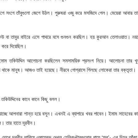
ংগে সংগে তাঁবুগুলো জেগে উঠল। পুরুষরা ওজু করে মসজিদে গেল। মেয়েরা আবার তা
, কেউ বা তাবুর বাইরে এসে পাথরে বসে গুনগুন করছিল। হয় কুরআন তেলাওয়াত। ন
ু করে দিয়েছিল।
মাম তকিউদ্দিন আলোচনা করছিলেন সমসাময়িক প্রসংগ নিয়ে। আলোচনা তার খু
 থাকে মানুষ। আজও তাই হয়েছে। নীরবে গোগ্রাসে গিলছে লোকেরা তার বক্তৃতা।
 তকিউদ্দিনের কানে কানে কিছু বলল।
া যাচ্ছে আপনারা শান্ত হয়ে বসুন। এখনই এ ব্যাপারে খবর পাবেন। ইমাম সাহেবের ক
। তার হাতে দূরবীন।
। চোখে দুরবীন লাগিয়ে ওমায়েরভ দেখল হেলিকপ্টারগুলোর গায়ে ‘ফ্র’- এর চিহ্ন আঁক