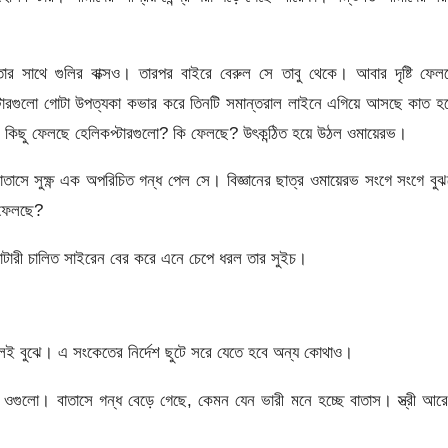
তার সাথে গুলির বাক্সও। তারপর বাইরে বেরুল সে তাবু থেকে। আবার দৃষ্টি ফে
কপ্টারগুলো গোটা উপত্যকা কভার করে তিনটি সমান্তরাল লাইনে এগিয়ে আসছে কাত হ
ি কিছু ফেলছে হেলিকপ্টারগুলো? কি ফেলছে? উৎকন্ঠিত হয়ে উঠল ওমায়েরভ।
াসে সুক্ষ্ণ এক অপরিচিত গন্ধ পেল সে। বিজ্ঞানের ছাত্র ওমায়েরভ সংগে সংগে বু
 ফেলছে?
টারী চালিত সাইরেন বের করে এনে চেপে ধরল তার সুইচ।
ই বুঝে। এ সংকেতের নির্দেশ ছুটে সরে যেতে হবে অন্য কোথাও।
 ওগুলো। বাতাসে গন্ধ বেড়ে গেছে, কেমন যেন ভারী মনে হচ্ছে বাতাস। স্ত্রী আর