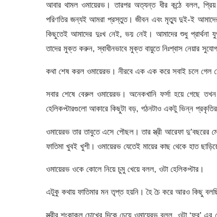
আবার থামল ওমায়েরভ। তারপর অত্যন্ত ধীর কন্ঠে বলল, প্রিয় ভ
পরিণতির জন্যই আমরা প্রস্তুত। জীবন এবং মৃত্যু দুই-ই আমাদের
কিছুতেই আমাদের দুঃখ নেই, ভয় নেই। আমাদের শুধু প্রার্থনা য
তাদের মুক্ত করুন, স্বাধীনভাবে মুক্ত বায়ুতে নিঃশ্বাস নেয়ার সুয
কথা শেষ করল ওমায়েরভ। নীরবে এক এক করে সবাই চলে গেল যে 
সবার শেষে বেরুল ওমায়েরভ। অনেকখানি ফর্সা হয়ে গেছে তখন
হেলিকপ্টারগুলো আকারে কিছুটা বড়, গঠনটাও একটু ভিন্ন প্রকৃতি
ওমায়েরভ তার তাবুতে এসে পৌছল। তার স্ত্রী আরেফা দু’বছরের মে
ফাতিমা খুবই খুশী। ওমায়েরভ যেতেই মায়ের কাছ থেকে হাত ছাড়ি
ওমায়েরভ ওকে কোলে নিয়ে চুমু খেয়ে বলল, ওটা হেলিকপ্টার।
এটুকু কথায় ফাতিমার মন তৃপ্ত হয়নি। হৈ চৈ করে আরও কিছু বল
স্ত্রীর শংকাকুল চোখের দিকে চেয়ে ওমায়েরভ বলল, ওটা ‘ফ্র’ 