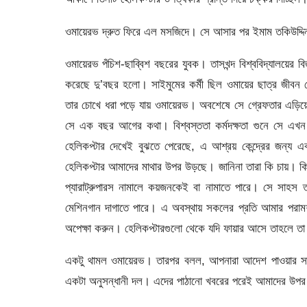
ওমায়েরভ দ্রুত ফিরে এল মসজিদে। সে আসার পর ইমাম তকিউদ্দি
ওমায়েরভ পঁচিশ-ছাব্বিশ বছরের যুবক। তাসখন্দ বিশ্ববিদ্যালয়ের ব
করেছে দু’বছর হলো। সাইমুমের কর্মী ছিল ওমায়ের ছাত্র জীব
তার চোখে ধরা পড়ে যায় ওমায়েরভ। অবশেষে সে গ্রেফতার এড়িয়ে 
সে এক বছর আগের কথা। বিশ্বস্ততা কর্মদক্ষতা গুনে সে এখন সা
হেলিকপ্টার দেখেই বুঝতে পেরেছে, এ আশ্রয় কেন্দ্রের জন্য এ
হেলিকপ্টার আমাদের মাথার উপর উড়ছে। জানিনা তারা কি চায়। ক
প্যারাট্রুপারস নামালে কয়জনকেই বা নামাতে পারে। সে সাহ
মেশিনগান দাগাতে পারে। এ অবস্থায় সকলের প্রতি আমার পরামর্
অপেক্ষা করুন। হেলিকপ্টারগুলো থেকে যদি ফায়ার আসে তাহলে ত
একটু থামল ওমায়েরভ। তারপর বলল, আপনারা আদেশ পাওয়ার সাথ
একটা অনুসন্ধানী দল। এদের পাঠানো খবরের পরেই আমাদের উ