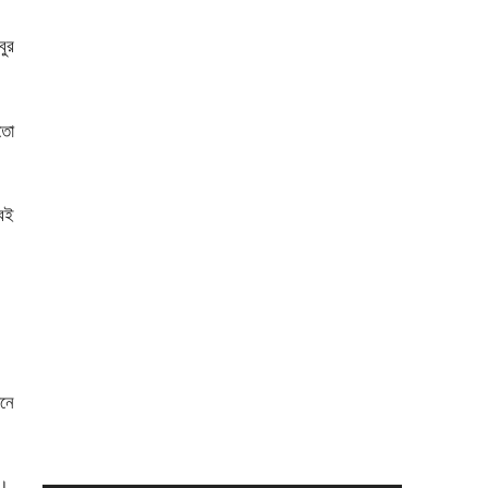
বুর
য়তো
বই
ানে
া।