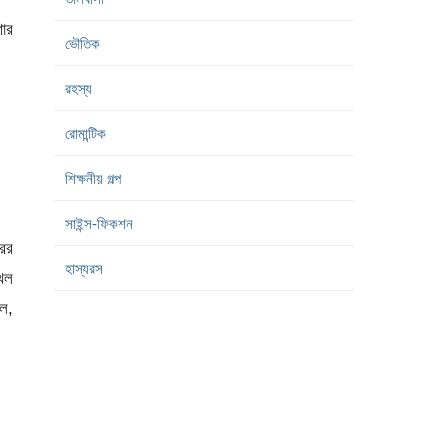
ণার
ভৌতিক
রহস্য
রোমান্টিক
শিক্ষনীয় গল্প
সাইন্স-ফিকশন
ের
হাস্যরস
েখল
িল,