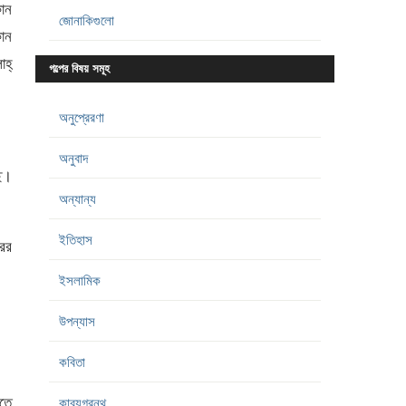
কোন
জোনাকিগুলো
কোন
হ্‌
গল্পের বিষয় সমূহ
অনুপ্রেরণা
অনুবাদ
ে।
অন্যান্য
ইতিহাস
রের
ইসলামিক
উপন্যাস
কবিতা
রতে
কাব্যগ্রন্থ