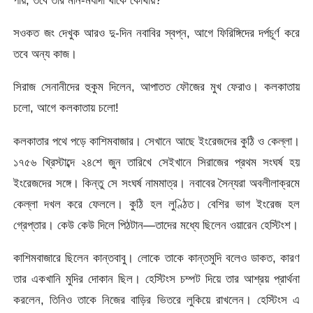
সওকত জং দেখুক আরও দু-দিন নবাবির স্বপ্ন, আগে ফিরিঙ্গিদের দর্পচূর্ণ করে
তবে অন্য কাজ।
সিরাজ সেনানীদের হুকুম দিলেন, আপাতত ফৌজের মুখ ফেরাও। কলকাতায়
চলো, আগে কলকাতায় চলো!
কলকাতার পথে পড়ে কাশিমবাজার। সেখানে আছে ইংরেজদের কুঠি ও কেল্লা।
১৭৫৬ খ্রিস্টাব্দে ২৪শে জুন তারিখে সেইখানে সিরাজের প্রথম সংঘর্ষ হয়
ইংরেজদের সঙ্গে। কিন্তু সে সংঘর্ষ নামমাত্র। নবাবের সৈন্যরা অবলীলাক্রমে
কেল্লা দখল করে ফেললে। কুঠি হল লুণ্ঠিত। বেশির ভাগ ইংরেজ হল
গ্রেপ্তার। কেউ কেউ দিলে পিঠটান—তাদের মধ্যে ছিলেন ওয়ারেন হেস্টিংশ।
কাশিমবাজারে ছিলেন কান্তবাবু। লোকে তাকে কান্তমুদি বলেও ডাকত, কারণ
তার একখানি মুদির দোকান ছিল। হেস্টিংস চম্পট দিয়ে তার আশ্রয় প্রার্থনা
করলেন, তিনিও তাকে নিজের বাড়ির ভিতরে লুকিয়ে রাখলেন। হেস্টিংস এ