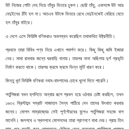
উট নিজের গোটা দেহ নিয়ে তাঁবুর ভিতরে ঢুকল। ছোট্ট তাঁবু, একসঙ্গে উট আর
বেদুইনের ঠাঁই হল না। অতএব উটকে ভিতরে রেখে বেদুইনকেই বেরিয়ে যেতে
হল তাঁবুর বাইরে।
এ দেশে এসে ফিরিঙ্গি বণিকরাও অবলম্বন করেছিল তথাকথিত উষ্ট্রনীতি।
প্রথমে তারা বিবিধ পণ্য নিয়ে এখানে পদার্পণ করে। কিছু কিছু জমি ইজারা
নেয়। মাথা রাখবার জন্যে ঘরবাড়ি বানায়। তারপর নানা অছিলায় দুর্গ প্রভৃতি
নির্মাণ করতে থাকে। তারপর ক্রমে ক্রমে ভিন্ন মূর্তি ধারণ করে।
কিন্তু ধূর্ত ফিরিঙ্গি বণিকরা নবাব-বাদশাদের চোখে ধূলো দিতে পারেনি।
পর্তুগিজরা যখন হুগলিতে অন্যায় রূপে প্রবল হয়ে ওঠবার চেষ্টা করছিল, তখন
১৬৩২ খ্রিস্টাব্দে সম্রাট সাজাহান সৈন্য পাঠিয়ে দেন তাদের উৎখাত করবার
জন্যে। মোগল সাম্রাজ্যের সেই পূর্ণগৌরবের যুগেও পর্তুগিজরা সহজে বাগ
মানেনি। জলপথে ও স্থলপথে মোগলদের তারা প্রাণপণে বাধা দেয়। প্রায় তিন
মাস ধরে লড়াই করে মোগলদের ঠেকিয়ে রেখে অবশেষে পর্তুগিজরা পরাজয়