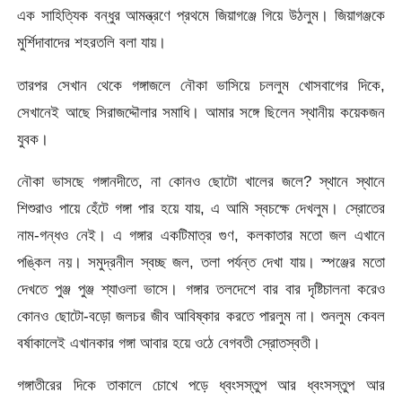
এক সাহিত্যিক বন্ধুর আমন্ত্রণে প্রথমে জিয়াগঞ্জে গিয়ে উঠলুম। জিয়াগঞ্জকে
মুর্শিদাবাদের শহরতলি বলা যায়।
তারপর সেখান থেকে গঙ্গাজলে নৌকা ভাসিয়ে চললুম খোসবাগের দিকে,
সেখানেই আছে সিরাজদ্দৌলার সমাধি। আমার সঙ্গে ছিলেন স্থানীয় কয়েকজন
যুবক।
নৌকা ভাসছে গঙ্গানদীতে, না কোনও ছোটো খালের জলে? স্থানে স্থানে
শিশুরাও পায়ে হেঁটে গঙ্গা পার হয়ে যায়, এ আমি স্বচক্ষে দেখলুম। স্রোতের
নাম-গন্ধও নেই। এ গঙ্গার একটিমাত্র গুণ, কলকাতার মতো জল এখানে
পঙ্কিল নয়। সমুদ্রনীল স্বচ্ছ জল, তলা পর্যন্ত দেখা যায়। স্পঞ্জের মতো
দেখতে পুঞ্জ পুঞ্জ শ্যাওলা ভাসে। গঙ্গার তলদেশে বার বার দৃষ্টিচালনা করেও
কোনও ছোটো-বড়ো জলচর জীব আবিষ্কার করতে পারলুম না। শুনলুম কেবল
বর্ষাকালেই এখানকার গঙ্গা আবার হয়ে ওঠে বেগবতী স্রোতস্বতী।
গঙ্গাতীরের দিকে তাকালে চোখে পড়ে ধ্বংসস্তুপ আর ধ্বংসস্তুপ আর