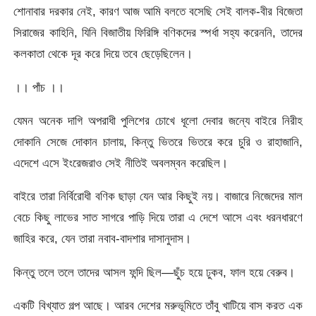
শোনাবার দরকার নেই, কারণ আজ আমি বলতে বসেছি সেই বালক-বীর বিজেতা
সিরাজের কাহিনি, যিনি বিজাতীয় ফিরিঙ্গি বণিকদের স্পর্ধা সহ্য করেননি, তাদের
কলকাতা থেকে দূর করে দিয়ে তবে ছেড়েছিলেন।
।। পাঁচ ।।
যেমন অনেক দাগি অপরাধী পুলিশের চোখে ধূলো দেবার জন্যে বাইরে নিরীহ
দোকানি সেজে দোকান চালায়, কিন্তু ভিতরে ভিতরে করে চুরি ও রাহাজানি,
এদেশে এসে ইংরেজরাও সেই নীতিই অবলম্বন করেছিল।
বাইরে তারা নির্বিরোধী বণিক ছাড়া যেন আর কিছুই নয়। বাজারে নিজেদের মাল
বেচে কিছু লাভের সাত সাগরে পাড়ি দিয়ে তারা এ দেশে আসে এবং ধরনধারণে
জাহির করে, যেন তারা নবাব-বাদশার দাসানুদাস।
কিন্তু তলে তলে তাদের আসল ফন্দি ছিল—ছুঁচ হয়ে ঢুকব, ফাল হয়ে বেরুব।
একটি বিখ্যাত গল্প আছে। আরব দেশের মরুভূমিতে তাঁবু খাটিয়ে বাস করত এক