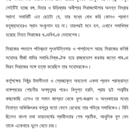
সেইটিই হচ্ছে বঙ্গ, বিহার ও উড়িষ্যার অধীশ্বর সিরাজদ্দৌলার অনন্ত নিদ্রার
স্থান! সমাধিটি এত ছোটো যে, তার মধ্যে বোধ করি কোনও প্রমাণ
মনুষ্যদেহেরও স্থান সংকুলান হয় না। তারপরই মনে হল, এখানে সমাধিস্থ
হয়েছে নিহত সিরাজের খণ্ডবিখণ্ড দেহাবশেষ।
সিরাজের পদতলে পতিব্রতা লুৎফউন্নিসার ও পার্শ্বদেশে আছে সিরাজের কনিষ্ঠ
সহোদর মীর্জা মাদির সমাধি-নিষ্কণ্টক হয়ে রাজ্যভোগ করবার জন্যে পাষণ্ড
মিরন সিরাজের সঙ্গে হত্যা করেছিল তার সহোদরকেও।
কর্তৃপক্ষের নিষ্ঠুর উদাসীনতা ও স্বেচ্ছাকৃত অবহেলা একদা প্রবল পরাক্রান্ত
বঙ্গেশ্বরের শোচনীয় অপমৃত্যুর পরেও বিলুপ্ত হয়নি, প্রায় দুই শতাব্দীর
কাছাকাছি এসেও তা সমান জাগ্রত থেকে ধুলা-জঞ্জাল ও অন্ধকারের মধ্যে
নিতান্ত অকিঞ্চিৎকর বস্তুর মতো ফেলে রেখেছে তার পবিত্র সমাধিকেও। যিনি
ছিলেন বাংলা তথা ভারতবর্ষের স্বাধীনতার শেষ প্রতীক, আধুনিক যুগ যেন
তাকে একেবারে ভুলে যেতে চায়।