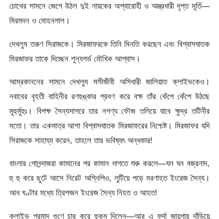
চোখের সামনে জেগে উঠল দুই নায়কের অশ্বারোহী ও অস্ত্রধারী দৃপ্ত মূর্তি—
মিরমদন ও মোহনলাল।
দেখলুম তরুণ সিরাজকে। মিরজাফরকে তিনি মিনতি করছেন এবং বিশ্বাসঘাতক
মিরজাফর তাকে দিচ্ছেন শূন্যগর্ভ মৌখিক আশ্বাস।
আম্রকাননের সামনে দেখলুম মসীজীবী অসিধারী জালিয়াত ক্লাইভকেও।
নবাবের বৃহতী বাহিনীর রণহুঙ্কার শ্রবণ করে বক্ষ তাঁর কেঁপে কেঁপে উঠছে
মুহুর্মুহুঃ। বিপক্ষ সৈন্যসাগরে তার নগণ্য ফৌজ তলিয়ে যাবে ক্ষুদ্র তটিনীর
মতো। তার একমাত্র আশা বিশ্বাসঘাতক মিরজাফরের নিশ্চেষ্ট। মিরজাফর যদি
সিরাজকে সাহায্য করেন, তাহলে তার ভবিষ্যৎ অন্ধকার!
বাংলার গোলন্দাজরা কামানের পর কামান দাগতে শুরু করলে—ঘন ঘন বজ্রনাদ,
হু হু করে ছুটে আসে নিরেট অগ্নিপিও, লুটিয়ে পড়ে মরণাহত ইংরেজ সৈন্য।
আধ ঘণ্টার মধ্যে ত্রিশজন ইংরেজ সৈন্য নিহত ও আহত!
ক্লাইভ প্রমাদ গুণে চার করে হুকুম দিলেন—আর এ ফর্দা জায়গায় দাঁড়িয়ে