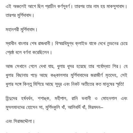
এই অঞ্চলেই আগে ছিল প্রাচীন কর্ণসুবর্ণ। তারপর তার নাম হয় মাকসুসাবাদ।
তারপর মুর্শিদাবাদ।
মহানগরী মুর্শিদাবাদ।
স্বাধীন বাংলার শেষ রাজধানী। বিস্ময়বিমুগ্ধ ক্লাইভ যাকে দেখে লন্ডনের চেয়ে
শ্রেষ্ঠ বলে বর্ণনা করেছিলেন।
আজ সেখানে গেলে দেখা যায়, ধুলায় ধূসর হয়েছে তার গর্বোদ্ধত শির। যে
ধুলার বিছানায় পড়ে আছে কঙ্কালসার মুর্শিদাবাদের জরাজীর্ণ মৃতদেহ, সেই
ধুলার সঙ্গে কিন্তু মিশিয়ে আছে সুদূর এবং নিকট অতীতের কত মানুষের স্মৃতি!
হিন্দুদের হর্ষবর্ধন, শশাঙ্ক, মহীপাল, রানি ভবানী ও মোহনলাল এবং
মুসলমানদের হোসেন সা, মুর্শিদকুলি খাঁ, আলিবর্দি খাঁ, মিরমদন–
এবং সিরাজদ্দৌলা।