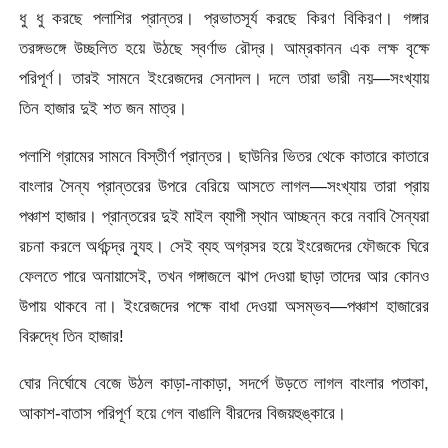
ধু ধু করছে পলাশির প্রান্তর। প্রভাতসূর্য করছে কিরণ বিকিরণ। গঙ্গার
তরঙ্গভঙ্গে উচ্ছলিত হয়ে উঠছে স্বর্ণাভ রৌদ্র। আম্রকানন এক লক্ষ বৃক্ষে
পরিপূর্ণ। তারই সামনে ইংরেজদের সেনাদল। দলে তারা ভারী নয়—সংখ্যায়
তিন হাজার দুই শত জন মাত্র।
পলাশি গ্রামের সামনে বিস্তীর্ণ প্রান্তর। ছাউনির ভিতর থেকে কাতারে কাতারে
বাংলার সৈন্য প্রান্তরের উপরে বেরিয়ে আসতে লাগল—সংখ্যায় তারা প্রায়
পঞ্চাশ হাজার। প্রান্তরের দুই মাইল ব্যাপী স্থান আচ্ছন্ন করে নবাবি সৈন্যরা
রচনা করলে অর্ধচন্দ্র ন্যূহ। সেই ব্যহ অগ্রসর হয়ে ইংরেজদের ফৌজকে ঘিরে
ফেলতে পারে অনায়াসেই, তখন গঙ্গাজলে ঝাপ দেওয়া ছাড়া তাদের আর কোনও
উপায় থাকবে না। ইংরেজদের পক্ষে বাধা দেওয়া অসম্ভব—পঞ্চাশ হাজারের
বিরুদ্ধে তিন হাজার!
ঘোর নির্ঘোষে বেজে উঠল কাড়া-নাকাড়া, সদর্পে উড়তে লাগল বাংলার পতাকা,
আকাশ-বাতাস পরিপূর্ণ হয়ে গেল বাঙালি বীরদের বিজয়হুঙ্কারে।