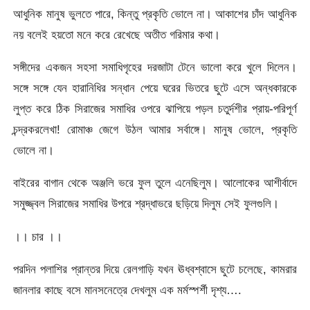
আধুনিক মানুষ ভুলতে পারে, কিন্তু প্রকৃতি ভোলে না। আকাশের চাঁদ আধুনিক
নয় বলেই হয়তো মনে করে রেখেছে অতীত গরিমার কথা।
সঙ্গীদের একজন সহসা সমাধিগৃহের দরজাটা টেনে ভালো করে খুলে দিলেন।
সঙ্গে সঙ্গে যেন হারানিধির সন্ধান পেয়ে ঘরের ভিতরে ছুটে এসে অন্ধকারকে
লুপ্ত করে ঠিক সিরাজের সমাধির ওপরে ঝাপিয়ে পড়ল চতুর্দশীর প্রায়-পরিপূর্ণ
চন্দ্রকরলেখা! রোমাঞ্চ জেগে উঠল আমার সর্বাঙ্গে। মানুষ ভোলে, প্রকৃতি
ভোলে না।
বাইরের বাগান থেকে অঞ্জলি ভরে ফুল তুলে এনেছিলুম। আলোকের আশীর্বাদে
সমুজ্জ্বল সিরাজের সমাধির উপরে শ্রদ্ধাভরে ছড়িয়ে দিলুম সেই ফুলগুলি।
।। চার ।।
পরদিন পলাশির প্রান্তর দিয়ে রেলগাড়ি যখন ঊধ্বশ্বাসে ছুটে চলেছে, কামরার
জানলার কাছে বসে মানসনেত্রে দেখলুম এক মর্মস্পর্শী দৃশ্য….