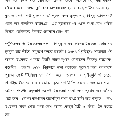
স্বীকার করে। তাদের বন্দি করে আগ্রায় সাজাহানের কাছে পাঠিয়ে দেওয়া হয়।
বন্দিদের কেউ কেউ মুসলমান ধর্ম গ্রহণ করে মুক্তি পায়, কিন্তু অধিকাংশই
ভোগ করে যাবজ্জীবন কারাদণ্ড। এই ব্যাপারের পর থেকে বাংলা দেশে শক্তি
হিসাবে পর্তুগিজদের বিষদাঁত একেবারে ভেঙে যায়।
পর্তুগিজদের পর ইংরেজদের পালা। কিন্তু অনেক আগেও ইংরেজরা জোর যার
মুল্লুক তার নীতির অনুসরণ করতে ছাড়েনি। ১৬৮৭ খ্রিস্টাব্দেও শায়েস্তা খাঁর
আমলে ইংরেজরা একবার হিজলি নামক স্থানে মোগলদের বিরুদ্ধে অস্ত্রধারণ
করেছিল। তারপর ১৬৯৮ খ্রিস্টাব্দে নানা লযোগের সুযোগে তারা কলকাতায়
পুরাতন ফোর্ট উইলিয়ম দুর্গ নির্মাণ করে। তারপর নব মুর্শিদকুলি খাঁ ১৭১৮
খ্রিস্টাব্দে ইংরেজদের আর কোনও নূতন দুর্গ নির্মাণ করতে নিষেধ করে দেন।
অষ্টাদশ শতাব্দীর মধ্যভাগ থেকেই ইংরেজরা বাংলা দেশে প্রধান হয়ে ওঠবার
চেষ্টা করে। মোগল বাদশাহেব রাজশক্তি তখন যথেষ্ট দুর্বল হয়ে পড়েছে। দেখে
ইংরেজরা সাহস পেয়ে বাংলা দেশে আবার কেল্লা তৈরি ও ফৌজ গঠন করতে
চায়।