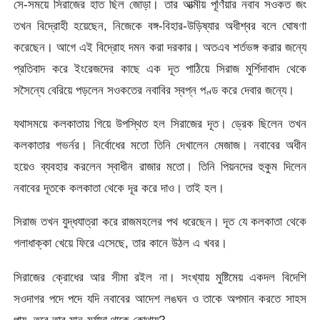
সে-সময়ে সিরাজের হাত ছিল জোড়া। তার আত্মীয় পূর্ণিয়ার নবাব সওকত জং
তখন বিদ্রোহী হয়েছেন, নিজেকে বঙ্গ-বিহার-উড়িষ্যার অধীশ্বর বলে ঘোষণা
করেছেন। আগে এই বিদ্রোহ দমন করা দরকার। অতএব শর্তভঙ্গ করার জন্যে
প্রতিবাদ করে ইংরেজদের কাছে এক দূত পাঠিয়ে সিরাজ মুর্শিদাবাদ থেকে
সসৈন্যে বেরিয়ে পড়লেন সওকতের নবাবির স্বপ্ন পণ্ড করে দেবার জন্যে।
যথাসময়ে কলকাতায় গিয়ে উপস্থিত হল সিরাজের দূত। ড্রেক ছিলেন তখন
কলকাতার গভর্নর। নির্বোধের মতো তিনি দেখালেন মেজাজ। নবাবের অধীন
হয়েও ব্যবহার করলেন স্বাধীন রাজার মতো। তিনি পিয়নদের হুকুম দিলেন
নবাবের দূতকে কলকাতা থেকে দূর করে দাও। তাই হল।
সিরাজ তখন যুদ্ধযাত্রা করে রাজমহলের পথ ধরেছেন। দূত যে কলকাতা থেকে
গলাধাক্কা খেয়ে ফিরে এসেছে, তার কানে উঠল এ খবর।
সিরাজের ক্রোধের আর সীমা রইল না। সংখ্যায় মুষ্টিমেয় একদল বিদেশি
সওদাগর পদে পদে যদি নবাবের আদেশ লঙঘন ও তাকে অপমান করতে সাহস
পায়, তবে তার মান-মর্যাদা থাকে কোথায়?