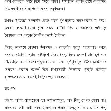
নবাব সৈন্যদের উপরে গিয়ে পড়তে লাগল। সাংঘাতিক আঘাত পেয়ে সেনানায়ক
মিরমদন বীরের মতো প্রাণ দিলেন সম্মুখসমরে।
তখনও ইংরেজরা আমবাগান ছেড়ে বাইরে মুখ বাড়াতে সাহস করলে না, কারণ
তখনও ব্যাঘ্র-বিক্রমে যুদ্ধ করছে কাশ্মীরি হিন্দু মোহনলালের অধীনস্থ
সৈন্যগণ এবং নবাবের বৈতনিক ফরাসি সৈনিকরা।
কিন্তু অবশেষে বেইমান মিরজাফর ও রায়দুর্লভ প্রমুখ শয়তানরাই করলে
বাংলার সর্বনাশ। প্রায় আটত্রিশ হাজার সৈন্য নিয়ে এতক্ষণ তারা চুপ করে
দাঁড়িয়েছিল অচল কাঠের পুতুলের মতো। এখন চুপিচুপি দূত পাঠিয়ে ক্লাইভকে
আক্রমণ করবার পরামর্শ দিয়ে বিশ্বাসঘাতী মিরজাফর প্রভৃতি সসৈন্যে
যুদ্ধক্ষেত্র ছেড়ে ক্রমেই পিছিয়ে পড়তে লাগলেন।
তারপর?
তারপর আমার মানসনেত্র হল অশ্রুবাষ্পকুল, আর কিছু দেখতে পেলুম না।
তারপরের কথা লেখা আছে ইতিহাসের পাতায়, কিন্তু তা আর এখানে পড়ে