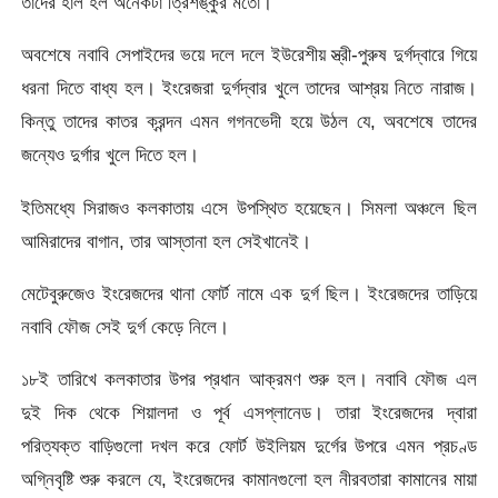
তাদের হাল হল অনেকটা ত্রিশঙ্কুর মতো।
অবশেষে নবাবি সেপাইদের ভয়ে দলে দলে ইউরেশীয় স্ত্রী-পুরুষ দুর্গদ্বারে গিয়ে
ধরনা দিতে বাধ্য হল। ইংরেজরা দুর্গদ্বার খুলে তাদের আশ্রয় নিতে নারাজ।
কিন্তু তাদের কাতর ক্রন্দন এমন গগনভেদী হয়ে উঠল যে, অবশেষে তাদের
জন্যেও দুর্গার খুলে দিতে হল।
ইতিমধ্যে সিরাজও কলকাতায় এসে উপস্থিত হয়েছেন। সিমলা অঞ্চলে ছিল
আমিরাদের বাগান, তার আস্তানা হল সেইখানেই।
মেটেবুরুজেও ইংরেজদের থানা ফোর্ট নামে এক দুর্গ ছিল। ইংরেজদের তাড়িয়ে
নবাবি ফৌজ সেই দুর্গ কেড়ে নিলে।
১৮ই তারিখে কলকাতার উপর প্রধান আক্রমণ শুরু হল। নবাবি ফৌজ এল
দুই দিক থেকে শিয়ালদা ও পূর্ব এসপ্লানেড। তারা ইংরেজদের দ্বারা
পরিত্যক্ত বাড়িগুলো দখল করে ফোর্ট উইলিয়ম দুর্গের উপরে এমন প্রচণ্ড
অগ্নিবৃষ্টি শুরু করলে যে, ইংরেজদের কামানগুলো হল নীরবতারা কামানের মায়া