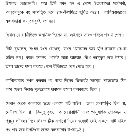
উপকার ভোলেননি। পরে তিনি যখন হন এ দেশে ইংরেজদের সর্বেসর্বা,
কান্তবাবুকে বহু সম্পত্তি দিয়ে রাজ-উপাধিতে ভূষিত করেন। কাশিমবাজারের
মহারাজারা কান্তবাবুরই বংশধর।
সিরাজ যে রণনীতিতে অনভিজ্ঞ ছিলেন না, এইবারে তারও পরিচয় পাওয়া গেল।
তিনি বুঝলেন, সংঘর্ষ যখন বেধেছে, তখন শত্রুদের আর হাঁপ ছাড়তে দেওয়া
উচিত নয়। কারণ অবসর পেলেই তারা আটঘাট বেঁধে প্রস্তুত হয়ে উঠবে।
তখন তাদের দমন করতে গেলে রীতিমতো বেগ পেতে হবে।
কাশিমবাজার দখল করবার পর বারো দিনের ভিতরেই সমস্ত তোড়জোড় ঠিক
করে ফেলে সিরাজ দ্রুতবেগে ধাবমান হলেন কলকাতার দিকে।
সেখান থেকে কলকাতা হচ্ছে একশো ষাট মাইল। তখন রেলগাড়িও ছিল না,
মোটরও ছিল না। কিন্তু বৃহৎ এক সেনাবাহিনী এবং আনুষঙ্গিক লোকজন ও
প্রচুর লটবহর নিয়ে সিরাজ ঠিক এগারো দিনের মধ্যেই সেই একশো ষাট মাইল
পথ পার হয়ে উপস্থিত হলেন কলকাতার উপকণ্ঠে।