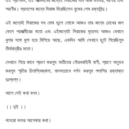
এই প্রাণদান, এই আত্মদানের জন্যেই সিরাজের নাম আজ মহনীয়, বরণীয় এবং
স্মরণীয়। স্বদেশের জন্যে সিরাজ দিয়েছিলেন বুকের শেষ রক্তবিন্দু।
এই জন্যেই সিরাজের সব দোষ ভুলে লোকে আজও তার জন্যে চোখের জল
ফেলে পরমাত্মীয়ের মতো এবং এইজন্যেই সিরাজের মৃতদেহ আজও যেখানে
ধুলার সঙ্গে ধুলা হয়ে মিশিয়ে আছে, একদিন আমি সেখানে ছুটে গিয়েছিলুম
তীর্থযাত্রীর মতো।
সেখানে গিয়ে কানে শ্রবণ করলুম অতীতের গৌরববাহিনী বাণী, প্রাণে অনুভব
করলুম স্মৃতির চিতাগ্নিজ্বালা, মানসচোখে দর্শন করলুম পলাশির রক্তাক্ত
দুঃস্বপ্ন।
আগে সেই কথা বলব।
।। দুই ।।
পনেরো বৎসর আগেকার কথা।