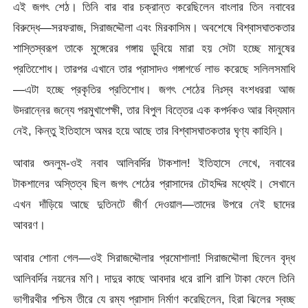
এই জগৎ শেঠ। তিনি বার বার চক্রান্ত করেছিলেন বাংলার তিন নবাবের
বিরুদ্ধে—সরফরাজ, সিরাজদ্দৌলা এবং মিরকাসিম। অবশেষে বিশ্বাসঘাতকতার
শাস্তিস্বরূপ তাকে মুঙ্গেরের গঙ্গায় ড়ুবিয়ে মারা হয় সেটা হচ্ছে মানুষের
প্রতিশোেধ। তারপর এখানে তার প্রাসাদও গঙ্গাগর্ভে লাভ করেছে সলিলসমাধি
—এটা হচ্ছে প্রকৃতির প্রতিশোধ। জগৎ শেঠের নিঃস্ব বংশধররা আজ
উদরান্নের জন্যে পরমুখাপেক্ষী, তার বিপুল বিত্তের এক কপর্দকও আর বিদ্যমান
নেই, কিন্তু ইতিহাসে অমর হয়ে আছে তার বিশ্বাসঘাতকতার ঘৃণ্য কাহিনি।
আবার শুনলুম-ওই নবাব আলিবর্দির টাকশাল! ইতিহাসে লেখে, নবাবের
টাকশালের অস্তিত্ব ছিল জগৎ শেঠের প্রাসাদের চৌহদ্দির মধ্যেই। সেখানে
এখন দাঁড়িয়ে আছে দুতিনটে জীর্ণ দেওয়াল—তাদের উপরে নেই ছাদের
আবরণ।
আবার শোনা গেল—ওই সিরাজদ্দৌলার প্রমোশালা! সিরাজদ্দৌলা ছিলেন বৃদ্ধ
আলিবর্দির নয়নের মণি। দাদুর কাছে আবদার ধরে রাশি রাশি টাকা ফেলে তিনি
ভাগীরথীর পশ্চিম তীরে যে রম্য প্রাসাদ নির্মাণ করেছিলেন, হিরা ঝিলের স্বচ্ছ