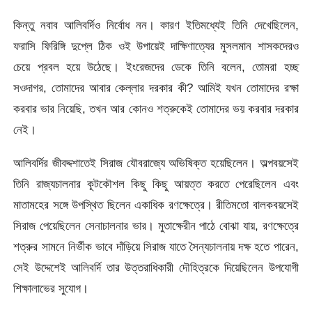
কিন্তু নবাব আলিবর্দিও নির্বোধ নন। কারণ ইতিমধ্যেই তিনি দেখেছিলেন,
ফরাসি ফিরিঙ্গি দুপ্লে ঠিক ওই উপায়েই দাক্ষিণাত্যের মুসলমান শাসকদেরও
চেয়ে প্রবল হয়ে উঠেছে। ইংরেজদের ডেকে তিনি বলেন, তোমরা হচ্ছ
সওদাগর, তোমাদের আবার কেল্লার দরকার কী? আমিই যখন তোমাদের রক্ষা
করবার ভার নিয়েছি, তখন আর কোনও শত্রুকেই তোমাদের ভয় করবার দরকার
নেই।
আলিবর্দির জীবদ্দশাতেই সিরাজ যৌবরাজ্যে অভিষিক্ত হয়েছিলেন। অল্পবয়সেই
তিনি রাজ্যচালনার কূটকৌশল কিছু কিছু আয়ত্ত করতে পেরেছিলেন এবং
মাতামহের সঙ্গে উপস্থিত ছিলেন একাধিক রণক্ষেত্রে। রীতিমতো বালকবয়সেই
সিরাজ পেয়েছিলেন সেনাচালনার ভার। মুতাক্ষেরীন পাঠে বোঝা যায়, রণক্ষেত্রে
শত্রুর সামনে নির্ভীক ভাবে দাঁড়িয়ে সিরাজ যাতে সৈন্যচালনায় দক্ষ হতে পারেন,
সেই উদ্দেশেই আলিবর্দি তার উত্তরাধিকারী দৌহিত্রকে দিয়েছিলেন উপযোগী
শিক্ষালাভের সুযোগ।