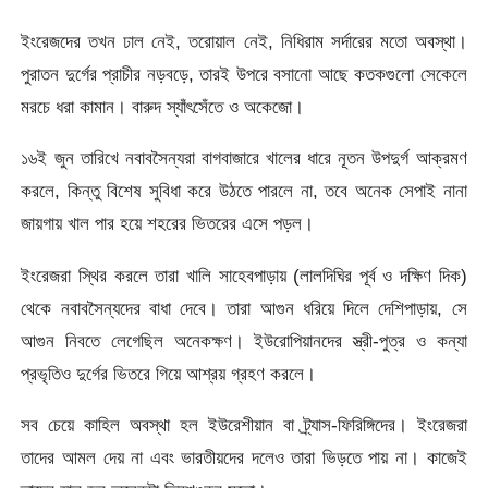
ইংরেজদের তখন ঢাল নেই, তরোয়াল নেই, নিধিরাম সর্দারের মতো অবস্থা।
পুরাতন দুর্গের প্রাচীর নড়বড়ে, তারই উপরে বসানো আছে কতকগুলো সেকেলে
মরচে ধরা কামান। বারুদ স্যাঁৎসেঁতে ও অকেজো।
১৬ই জুন তারিখে নবাবসৈন্যরা বাগবাজারে খালের ধারে নূতন উপদুর্গ আক্রমণ
করলে, কিন্তু বিশেষ সুবিধা করে উঠতে পারলে না, তবে অনেক সেপাই নানা
জায়গায় খাল পার হয়ে শহরের ভিতরের এসে পড়ল।
ইংরেজরা স্থির করলে তারা খালি সাহেবপাড়ায় (লালদিঘির পূর্ব ও দক্ষিণ দিক)
থেকে নবাবসৈন্যদের বাধা দেবে। তারা আগুন ধরিয়ে দিলে দেশিপাড়ায়, সে
আগুন নিবতে লেগেছিল অনেকক্ষণ। ইউরোপিয়ানদের স্ত্রী-পুত্র ও কন্যা
প্রভৃতিও দুর্গের ভিতরে গিয়ে আশ্রয় গ্রহণ করলে।
সব চেয়ে কাহিল অবস্থা হল ইউরেশীয়ান বা ট্র্যাস-ফিরিঙ্গিদের। ইংরেজরা
তাদের আমল দেয় না এবং ভারতীয়দের দলেও তারা ভিড়তে পায় না। কাজেই