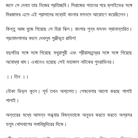
জলে সে দেখত তার নিজের প্রতিচ্ছবি। সিরাজের পতনের পরে ক্লাইভের সঙ্গে
মিরজাফর এসে এই প্রাসাদের মধ্যেই বাংলার মসনদে আরোহণ করেছিলেন।
কিন্তু আজ বুজে গিয়েছে সে হিরা ঝিল। বাংলার শূন্য মসনদ স্থানান্তরিত।
প্রমোদশালার বদলে দেখলুম পুঞ্জীভূত রাবিশ!
যদুপতির সঙ্গে সঙ্গে গিয়েছে মথুরাপুরী এবং শ্রীরামচন্দ্রের সঙ্গে সঙ্গে গিয়েছে
অযোধ্যা ধাম। এখানেও হয়েছে সেই মহাকাল নাটকের পুনরাভিনয়।
।। তিন ।।
নৌকা ভিড়ল কূলে। সূর্য তখন অস্তগত। শেষবেলার আলো করছে পালাই
পালাই।
অন্তরের মধ্যে আসন্ন সন্ধ্যার বিষন্নতাকে অনুভব করতে করতে অগ্রসর
হলুম খোসবাগের সমাধিমন্দিরের দিকে।