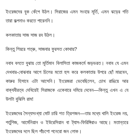
ইংরেজদের বুক কেঁপে উঠল। সিরাজের এমন সংহার মূর্তি, এমন ঝড়ের গতি
তারা কল্পনাও করতে পারেননি।
কলকাতায় সাজ সাজ রব উঠল।
কিন্তু শিয়রে শত্রু, সাজবার ফুরসত কোথায়?
নবাব বলতে বুঝায় তো মূর্তিমান বিলাসিতা কাজকর্মে জড়ভরত। নবাব যে এমন
দেখবার-বোঝবার আগে চিলের মতো হুস করে কলকাতার উপরে ছোঁ মারবেন,
কারুর হিসাবে এটা আসেনি। ইংরেজরা ভেবেছিলেন, চোখ রাঙিয়ে আর
বাক্যবীরত্ব দেখিয়েই সিরাজকে একেবারে দমিয়ে দেবেন—কিন্তু এখন এ যে
উলটা বুঝিলি রাম!
ইংরেজদের সৈন্যসংখ্যা মোট চারি শত ত্রিশজন—তার মধ্যে খালি ইংরেজ নয়,
পর্তুগিজ, আর্মেনিয়ান ও ইউরেসিয়ান বা ট্যাস-ফিরিঙ্গিরাও আছে। মতান্তরে
ইংরেজদের দলে ছিল পাঁচশো পনেরো জন লোক।