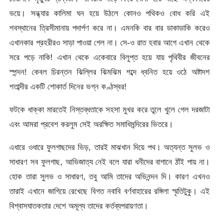
ভয়ে। সন্ধ্যার কালিমা ঘন হয়ে উঠলে কোনও পথিকও বোধ করি এই
শবস্থানের ত্রিসীমানায় পদার্পণ করে না। এমনকি বার বার ডাকাডাকি করেও
এখানকার প্রহরীরও সাড়া পাওয়া গেল না। সে-ও রাত হবার আগে এখান থেকে
সরে পড়ে নাকি! এখান থেকে একেবারে বিলুপ্ত হয়ে যায় পৃথিবীর জীবনের
স্পন্দন! কেবল চিরন্তন ঝিল্লির ঝিমঝিম শব্দে ধ্বনিত হয়ে ওঠে অষ্টাদশ
শতাব্দীর একটি শোকার্ত দিনের ভগ্ন কণ্ঠস্বর!
ফটকে ধাক্কা মারতেই নিস্তব্ধতাকে সহসা মুখর করে তুলে খুলে গেল দরজাটা
এবং আমরা প্রবেশ করলুম সেই অরক্ষিত সমাধিমন্দিরের ভিতরে।
এধারে ওধারে ফুলগাছদের ভিড়, তারই মাঝখান দিয়ে পথ। অত্যন্ত সুলভ ও
সাধারণ সব ফুলগাছ, আভিজাত্য নেই বলে যারা ধনীদের বাগানে ঠাঁই পায় না।
হোক তারা সুলভ ও সাধারণ, তবু আমি তাদের অভিনন্দন দি। কারণ এখনও
তারাই এখানে জাগিয়ে রেখেছে বিগত নবাবি বর্ণবাহারের রঙ্গিলা স্মৃতিটুকু। এই
বিশ্বাসঘাতকতার দেশে অমূল্য তাদের কর্তব্যপরায়ণতা।