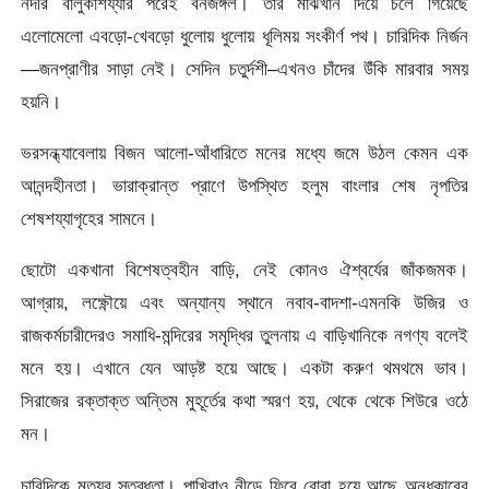
নদীর বালুকাশয্যার পরেই বনজঙ্গল। তার মাঝখান দিয়ে চলে গিয়েছে
এলোমেলো এবড়ো-খেবড়ো ধুলোয় ধুলোয় ধূলিময় সংকীর্ণ পথ। চারিদিক নির্জন
—জনপ্রাণীর সাড়া নেই। সেদিন চতুর্দশী–এখনও চাঁদের উঁকি মারবার সময়
হয়নি।
ভরসন্ধ্যাবেলায় বিজন আলো-আঁধারিতে মনের মধ্যে জমে উঠল কেমন এক
আনন্দহীনতা। ভারাক্রান্ত প্রাণে উপস্থিত হলুম বাংলার শেষ নৃপতির
শেষশয্যাগৃহের সামনে।
ছোটো একখানা বিশেষত্বহীন বাড়ি, নেই কোনও ঐশ্বর্যের জাঁকজমক।
আগ্রায়, লক্ষ্ণৌয়ে এবং অন্যান্য স্থানে নবাব-বাদশা-এমনকি উজির ও
রাজকর্মচারীদেরও সমাধি-মন্দিরের সমৃদ্ধির তুলনায় এ বাড়িখানিকে নগণ্য বলেই
মনে হয়। এখানে যেন আড়ষ্ট হয়ে আছে। একটা করুণ থমথমে ভাব।
সিরাজের রক্তাক্ত অন্তিম মুহূর্তের কথা স্মরণ হয়, থেকে থেকে শিউরে ওঠে
মন।
চারিদিকে মৃত্যুর স্তব্ধতা। পাখিরাও নীড়ে ফিরে বোবা হয়ে আছে অন্ধকারের