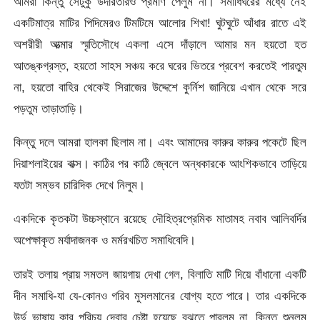
আমরা কিন্তু সেটুকু উদারতারও প্রমাণ পেলুম না। সমাধিঘরের মধ্যে নেই
একটিমাত্র মাটির পিদিমেরও টিমটিমে আলোর শিখা! ঘুটঘুটে আঁধার রাতে এই
অশরীরী আত্মার স্মৃতিসৌধে একলা এসে দাঁড়ালে আমার মন হয়তো হত
আতঙ্কগ্রস্ত, হয়তো সাহস সঞ্চয় করে ঘরের ভিতরে প্রবেশ করতেই পারতুম
না, হয়তো বাহির থেকেই সিরাজের উদ্দেশে কুর্নিশ জানিয়ে এখান থেকে সরে
পড়তুম তাড়াতাড়ি।
কিন্তু দলে আমরা হালকা ছিলাম না। এবং আমাদের কারুর কারুর পকেটে ছিল
দিয়াশলাইয়ের বাক্স। কাঠির পর কাঠি জ্বেলে অন্ধকারকে আংশিকভাবে তাড়িয়ে
যতটা সম্ভব চারিদিক দেখে নিলুম।
একদিকে কৃতকটা উচ্চস্থানে রয়েছে দৌহিত্রপ্রেমিক মাতামহ নবাব আলিবর্দির
অপেক্ষাকৃত মর্যাদাজনক ও মর্মরখচিত সমাধিবেদি।
তারই তলায় প্রায় সমতল জায়গায় দেখা গেল, বিলাতি মাটি দিয়ে বাঁধানো একটি
দীন সমাধি-যা যে-কোনও গরিব মুসলমানের যোগ্য হতে পারে। তার একদিকে
উর্দু ভাষায় কার পরিচয় দেবার চেষ্টা হয়েছে বুঝতে পারলুম না, কিন্তু শুনলুম