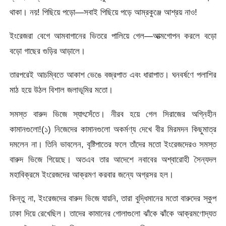
থাকা। নয়! পিছিয়ে পড়ো—সবাই পিছিয়ে পড়ে আম্রকুঞ্জে আশ্রয় নাও!
ইংরেজরা বেগে আমবাগানের ভিতরে পালিয়ে গেল—আত্মগোপন করলে বড়ো
বড়ো গাছের গুড়ির আড়ালে।
তারপরেই আচম্বিতে আকাশ ভেঙে বজ্রপাত এবং ধারাপাত। ঘনবর্ষণে পলাশির
মাঠ হয়ে উঠল বিশাল জলাভূমির মতো।
সমস্ত বারুদ ভিজে স্যাৎসেঁতে। নীরব হয়ে গেল সিরাজের অগ্নিহীন
কামানগুলো!(১) নিজেদের কামানগুলো অকর্মণ্য দেখে বীর মিরমদন কিছুমাত্র
দমলেন না। তিনি ভাবলেন, বৃষ্টিপাতের ফলে তাঁদের মতো ইংরেজদেরও সমস্ত
বারুদ ভিজে গিয়েছে। অতএব তার আদেশে নবাবের অশ্বারোহী সৈন্যদল
মহাবিক্রমে ইংরেজদের আক্রমণ করবার জন্যে অগ্রসর হল।
কিন্তু না, ইংরেজদের বারুদ ভিজে যায়নি, তারা বুদ্ধিমানের মতো বারুদের স্কুপ
ঢাকা দিয়ে রেখেছিল। তাদের কামানের গোলাগুলো ঝাঁকে ঝাঁকে আক্রমণােদ্যত