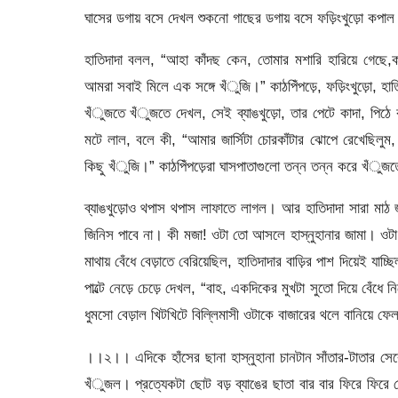
ঘাসের ডগায় বসে দেখল শুকনো গাছের ডগায় বসে ফড়িংখুড়ো কপাল 
হাতিদাদা বলল, “আহা কাঁদছ কেন, তোমার মশারি হারিয়ে গেছে,কাঠপ
আমরা সবাই মিলে এক সঙ্গে খঁুজি।” কাঠপিঁপড়ে, ফড়িংখুড়ো, 
খঁুজতে খঁুজতে দেখল, সেই ব্যাঙখুড়ো, তার পেটে কাদা, পিঠে
মটে লাল, বলে কী, “আমার জার্সিটা চোরকাঁটার ঝোপে রেখেছিলু
কিছু খঁুজি।” কাঠপিঁপড়েরা ঘাসপাতাগুলো তন্ন তন্ন করে খঁুজ
ব্যাঙখুড়োও থপাস থপাস লাফাতে লাগল। আর হাতিদাদা সারা ম
জিনিস পাবে না। কী মজা! ওটা তো আসলে হাস্নুহানার জামা। ওট
মাথায় বেঁধে বেড়াতে বেরিয়েছিল, হাতিদাদার বাড়ির পাশ দিয়েই য
পাল্টে নেড়ে চেড়ে দেখল, “বাহ, একদিকের মুখটা সুতো দিয়ে বেঁধে
ধুমসো বেড়াল খিটখিটে বিল্লিমাসী ওটাকে বাজারের থলে বানিয়ে
।।২।। এদিকে হাঁসের ছানা হাস্নুহানা চানটান সাঁতার-টাতার সের
খঁুজল। প্রত্যেকটা ছোট বড় ব্যাঙের ছাতা বার বার ফিরে ফিরে দ