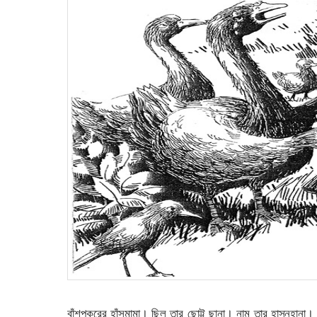
বাঁশপুকুরের হাঁসমামা। ছিল তার ছোট্ট ছানা। নাম তার হাস্নুহানা। 