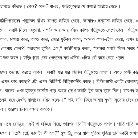
চাপড়ে কাঁদছে। কেন? কেন? বা-রে, ফড়িংখুড়োর যে মশারি হারিয়ে গেছে।
িঁপড়েদের প্যান্ডেল বাঁধার কাপড় হারিয়ে গেছে, আমারও দস্তানা হারিয়ে গেছে,
হাতিদাদা সবাই মিলে দস্তানা, মশারি আর আর রঙিন কাপড় খঁুজতে লেগে গেল। খঁু
 কাদা, মাথায় কাদা, হাতে কাদা, জোর ফুটবল খেলে, অনেক গোল-টোল খেয়ে, এখন 
ম, কোথায় গেল?” “তাহলে তুমিও এস,” কাঠপিঁপড়ে বলল, “আমরা সবাই মিলে সবার
তে শুরু করল। ফড়িংখুড়ো জেট প্লেনের মত এদিক-ওদিক বোঁ করে নেমে পড়ল।
াঠ জঙ্গল তছনছ করতে লাগল। সবাই যার যার জিনিস খঁুজতে লাগল। অথচ কেউ কার
া এখন কার কাছে? ওটা এখন খিটখিটে বিল্লিমাসীর কাছে। বিল্লিমাসী একটা গোলাপ
াচ্ছিল- ঘাসের ওপর হাস্নুর জামাটা পড়ে আছে দেখে অমনি টুক করে তুলে নিল। তারপর উল
 নিলেই হবে দেখছি বাজারের রঙিন থলে-।” তাই বাড়ি ফিরে জামার মুখটা সুতোয় বেঁধে 
 ফেলল। তারপর চলল বাজার করতে।
ে এসে রোদ্দুরে একটু পা শুকিয়ে নিয়ে, তারপর ডামাটা খঁুজতে লাগল। পাতি পাতি 
েখল। “তাই তো, জামাটা কী হল?” মুখ উঁচু করে মাথা ঘুরিয়ে ঘুরিয়ে ডানদিকটা দে