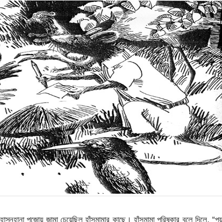
হাস্নুহানা পুজোয় জামা চেয়েছিল হাঁসমামার কাছে। হাঁসমামা পরিষ্কার বলে দিলে, “পয