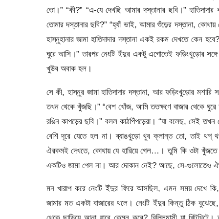
তো।” “কী?” “এ-যে দেখছি আমার দস্তানার ছবি।” হাতিদাদার ক
তোমার দস্তানার ছবি?” “হ্যাঁ ভাই, আমার শুঁড়ের দস্তানা, কোথ
হাস্নুহানার জামা হাতিদাদার দস্তানা একই রকম দেখতে কেন হবে?
ঘুরে আসি।” তারপর নেংটি ইঁদুর একটু এগোতেই ফড়িংখুড়োর সঙ
খুউব অবাক হল।
সে কী, হাস্নুর জামা হাতিদাদার দস্তানা, আর ফড়িংখুড়োর মশার
তখন থেকে খুঁজছি।” “বেশ খোঁজ, আমি ততক্ষণে বাজার থেকে ঘুরে 
রঙিন কাপড়ের ছবি।” বলল কাঠপিঁপড়েরা। “যা বলেছ, সেই তখন 
বেশি দূরে যেতে হল না। ব্যাঙখুড়ো খুব ক্লান্ত তো, তাই থপ্
ঐরকমই দেখতে, কোথায় যে হারিয়ে গেল…। তুমি কি ওটা খুঁজতে
একটিও জামা পেল না। আর দোকান নেই? আছে, সে-গুলোতেও ঐ
মন খারাপ করে নেংটি ইঁদুর ফিরে আসছিল, এমন সময় দেখে কি, স
জামার মত একটা বাজারের থলে। নেংটি ইঁদুর কিন্তু ঠিক বুঝেছে
থেকে ছাড়িয়ে আনা যাবে কেমন করে? বিল্লিমাসী যা খিটখিটে। 