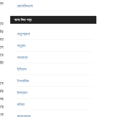
ঢোল
জোনাকিগুলো
গল্পের বিষয় সমূহ
েতে
িড়
অনুপ্রেরণা
 মত
অনুবাদ
লে
াবে
অন্যান্য
াটা
ইতিহাস
ইসলামিক
খে
 আর
উপন্যাস
দের
কবিতা
য়ে
নো
কাব্যগ্রন্থ