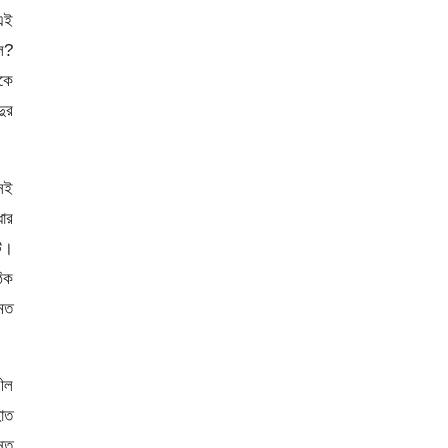
 এই
হল?
েকে
দুর
সেই
ধার
টি।
ঠিক
 মত
নীল
হাত
্তু