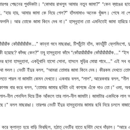
ারপর পেছনের পুবদিকটা। “কোথায় রাখলুম আমার নতুন জামা?” “কেন ব্যাঙের ছা
হায় হায়, আমার জামা কে নিয়ে গেল?” হাঁসমামাও অনেক খুঁজল। শেষে না পে
ে ফেললি। আর তোকে জামা কিনে দেব না।” হাস্নুহানা তো এমনিতেই জামা হারিয়ে 
য়াঁক কোঁয়াঁয়াঁয়াঁয়াঁক…” কান্না শুনে মাছরাঙা, টিপঠুঁটো হাঁস, কানঠুঁটি ফ্লেমিংগো, দুর
়েছে? কাঁদছ কেন?” তবু হাস্নুহানা কাঁদে “কোঁয়ায়াঁয়াঁয়াঁক কোঁয়াঁয়াঁয়াঁয়াঁক…” “ইস
র ছানা হাস্নুহানা, একটুখানি হাসো সোনা, হাসলে মুড়ির মোয়া পাবে…” এই সব 
 কথা শুনল। নেংটি ইঁদুর বলল, “আমরা তোমার জামা কিনে দেব। কীরকম দেখতে তো
িয়ে বলতে পারল না জামাটা কেমন দেখতে। একবার বলল, “লাল”, আরেকবার বলল, “নী
কাগজ বার করে বলল, “তোমার জামার ছবিটা ওই কাগজে এঁকে দাও তো।” ওমা, অব
েখে লাল-নীল পেনসিল দিয়ে ঠিক আঁকলে তার লাল-নীল জামাটা। জামাটার একদিকে লাল
ে।” বলল মাছরাঙা। তারপর নেংটি ইঁদুর হাস্নুহানার জামার ছবি নিয়ে চললে বাজা
 করে ক্লান্ত হয়ে বাড়ি ফিরছিল, হঠাত্ নেংটির হাতে ছবিটা দেখে দাঁড়াল। “আরে