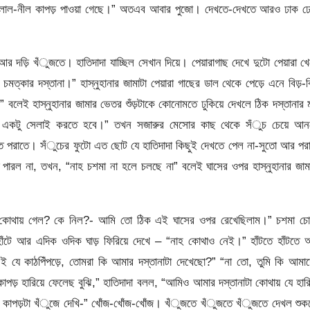
ারি, লাল-নীল কাপড় পাওয়া গেছে।” অতএব আবার পুজো। দেখতে-দেখতে আরও ঢাক 
 দড়ি খঁুজতে। হাতিদাদা যাচ্ছিল সেখান দিয়ে। পেয়ারাগাছ দেখে দুটো পেয়ারা খ
মত্‌কার দস্তানা।” হাস্নুহানার জামাটা পেয়ারা গাছের ডাল থেকে পেড়ে এনে বিড়-ব
 বলেই হাস্নুহানার জামার ভেতর শুঁড়টাকে কোনোমতে ঢুকিয়ে দেখলে ঠিক দস্তানার
কে একটু সেলাই করতে হবে।” তখন সজারুর মেসোর কাছ থেকে সঁুচ চেয়ে আন
ে সুতে পরাতে। সঁুচের ফুটো এত ছোট যে হাতিদাদা কিছুই দেখতে পেল না-সুতো আর পর
 পারল না, তখন, “নাহ চশমা না হলে চলছে না” বলেই ঘাসের ওপর হাস্নুহানার জাম
, কোথায় গেল? কে নিল?- আমি তো ঠিক এই ঘাসের ওপর রেখেছিলাম।” চশমা চো
ে হাঁটে আর এদিক ওদিক ঘাড় ফিরিয়ে দেখে – “নাহ কোথাও নেই।” হাঁটতে হাঁটতে
“এই যে কাঠপিঁপড়ে, তোমরা কি আমার দস্তানাটা দেখেছো?” “না তো, তুমি কি আমা
ন কাপড় হারিয়ে ফেলেছ বুঝি,” হাতিদাদা বলল, “আমিও আমার দস্তানাটা কোথায় যে হারি
 কাপড়টা খঁুজে দেখি-” খোঁজ-খোঁজ-খোঁজ। খঁুজতে খঁুজতে খঁুজতে দেখল শুক