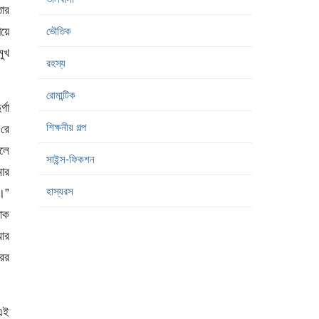
তার
য়ে
ভৌতিক
মুখ
রহস্য
রোমান্টিক
্গা
শিক্ষনীয় গল্প
 রে
বলে
সাইন্স-ফিকশন
মার
হাস্যরস
ল।”
াক
 আর
রের
 এই