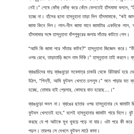
নেই।” শেষে কোঁক্ কোঁক্ করে কেঁদে ফেলতেই হাঁসমামা বললে,
হচ্ছে না। হাঁসের ছানা হাস্নুহানা তাড়া দিল হাঁসমামাকে, “কই 
জামা কিনে দিল। লাল-নীল জামা মানে জামাটার একদিকে লাল, আ
হাঁসমামার সঙ্গে হাস্নুহানা বাঁশপুকুরের জলায় সাঁতার কাটতে গেল।
“আমি কি জামা পরে সাঁতার কাটব?” হাস্নুহানা জিজ্ঞেস করে। “উঁ
ওপর রেখে, তাড়াতাড়ি জলে নাম দিকি।” হাস্নুহানা তাই করলে। ব
ব্যাঙাচিদের দাদু ব্যাঙবুড়ো সবেমাত্র চাকরি থেকে রিটায়ার্ড হয
উঠল, “গিন্নী, আমি ফুটবল খেলতে চললুম।” শুনে পাড়ার যত ব্যাঙ
হয়েছ, তোমার হাই প্রেসার, কোমরে বাত হয়েছে…।”
ব্যাঙবুড়ো শুনল না। ব্যাঙের ছাতার ওপর হাস্নুহানার যে জামা
ফুটবল খেলতেই হবে,” বলেই হাস্নুহানার জামাটা গায়ে দিলে। ব
করছে যে পা আটকে মুখ থুবড়ে পড়ে না যায়। ওটা পরে কী করে যে
পড়ল। তারপর সে দেখলে ফুটবল মাঠে কাদা।