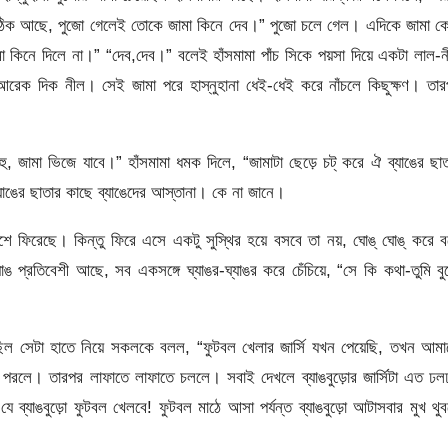
 “ঠিক আছে, পুজো গেলেই তোকে জামা কিনে দেব।” পুজো চলে গেল। এদিকে জামা ক
জামা কিনে দিলে না।” “দেব,দেব।” বলেই হাঁসমামা পাঁচ সিকে পয়সা দিয়ে একটা লাল-
রেক দিক নীল। সেই জামা পরে হাস্নুহানা ধেই-ধেই করে নাঁচলে কিছুক্ষণ। তা
হু, জামা ভিজে যাবে।” হাঁসমামা ধমক দিলে, “জামাটা ছেড়ে চট্ করে ঐ ব্যাঙের ছা
্যাঙের ছাতার কাছে ব্যাঙেদের আস্তানা। কে না জানে।
়ে দেশে ফিরেছে। কিন্তু ফিরে এসে একটু সুস্থির হয়ে বসবে তা নয়, ঘোঙ্ ঘোঙ্ করে 
 প্রতিবেশী আছে, সব একসঙ্গে ঘ্যাঙর-ঘ্যাঙর করে চেঁচিয়ে, “সে কি কথা-তুমি বু
টা ছিল সেটা হাতে নিয়ে সকলকে বলল, “ফুটবল খেলার জার্সি যখন পেয়েছি, তখন আম
ুট পরলে। তারপর লাফাতে লাফাতে চললে। সবাই দেখলে ব্যাঙবুড়োর জার্সিটা এত ঢ
 ব্যাঙবুড়ো ফুটবল খেলবে! ফুটবল মাঠে আসা পর্যন্ত ব্যাঙবুড়ো আটাসবার মুখ থুব