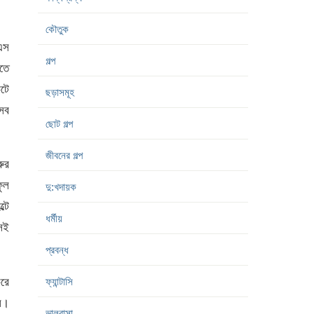
কৌতুক
 এস
গল্প
জতে
চটে
ছড়াসমূহ
 সব
ছোট গল্প
জীবনের গল্প
ুর
ফুল
দু:খদায়ক
্টে
ধর্মীয়
সেই
প্রবন্ধ
করে
ফ্যান্টাসি
খল।
ভালবাসা