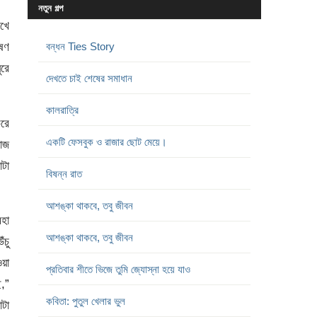
নতুন গল্প
েখে
ীষণ
বন্ধন Ties Story
ুরে
দেখতে চাই শেষের সমাধান
কালরাত্রি
করে
একটি ফেসবুক ও রাজার ছোট মেয়ে।
কাজ
াটা
বিষন্ন রাত
আশঙ্কা থাকবে, তবু জীবন
মহা
আশঙ্কা থাকবে, তবু জীবন
ঁচু
য়া
প্রতিবার শীতে ভিজে তুমি জ্যোস্না হয়ে যাও
ে,”
কবিতা: পুতুল খেলার ভুল
োটা