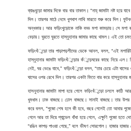
ব্যাঙবুড়ো জামার দিকে বার বার তাকাল। “নাহ্ জামাটা নষ্ট হয়ে য
দিল। তারপর মাঠে নেমে ধুপধাপ লাথি মারতে শুরু করে দিল। ফুটব
অন্ধকার। আর ফড়িংখুড়োকে নাকি বড্ড মশা কামড়ায়। সে মশা 
বেড়ায়। ঘুরতে ঘুরতে হাস্নুহানার জামার কাছে থামল। এই তো চমত
ফড়িংখঁুড়ো তার পাড়াপড়শীদের ডেকে আনল, বলল, “এই মশারি
হাস্নুহানার জামাটা ফড়িংখঁুড়োর কঁুড়েঘরের কাছে নিয়ে এল।
নেই, ঘর ভেঙে যাবে,” ফড়িংখঁুড়ো বলল, “তার চেয়ে এটা ঘাসে
ঘাসের ওপর রেখে দিল। তারপর একটা ফিতে বার করে হাস্নুহানার জ
হাসনুহানার জামাটা মাপা হয়ে গেলে ফড়িংখঁুড়ো চললে কাঠি আর
ধুমধাম। ঢাক বাজছে। ঢোল বাজছে। সানাই বাজছে। তার উপর লাউড
করে বলল, “পুজো শেষ হলে কী হবে, বছর গেলেই তো আবার পুজো। তা
গেলে আর তা দিয়ে প্যান্ডেল বাঁধা হয়ে গেলে, এক্ষুণি পুজো হতে 
“রঙিন কাপড় পাওয়া গেছে,” বলে ভীষণ সোরগোল। হাজার হাজার ছ