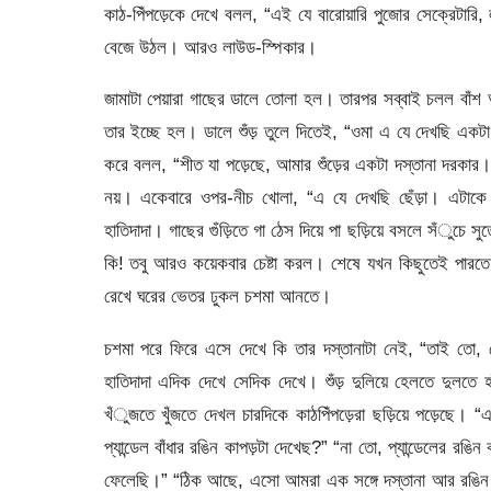
কাঠ-পিঁপড়েকে দেখে বলল, “এই যে বারোয়ারি পুজোর সেক্রেট
বেজে উঠল। আরও লাউড-স্পিকার।
জামাটা পেয়ারা গাছের ডালে তোলা হল। তারপর সব্বাই চলল বাঁশ আর
তার ইচ্ছে হল। ডালে শুঁড় তুলে দিতেই, “ওমা এ যে দেখছি একটা চ
করে বলল, “শীত যা পড়েছে, আমার শুঁড়ের একটা দস্তানা দরকার।”
নয়। একেবারে ওপর-নীচ খোলা, “এ যে দেখছি ছেঁড়া। এটা
হাতিদাদা। গাছের গুঁড়িতে গা ঠেস দিয়ে পা ছড়িয়ে বসলে সঁুচ
কি! তবু আরও কয়েকবার চেষ্টা করল। শেষে যখন কিছুতেই পারতে
রেখে ঘরের ভেতর ঢুকল চশমা আনতে।
চশমা পরে ফিরে এসে দেখে কি তার দস্তানাটা নেই, “তাই তো
হাতিদাদা এদিক দেখে সেদিক দেখে। শুঁড় দুলিয়ে হেলতে দুলত
খঁুজতে খুঁজতে দেখল চারদিকে কাঠপিঁপড়েরা ছড়িয়ে পড়েছে। 
প্যান্ডেল বাঁধার রঙিন কাপড়টা দেখেছ?” “না তো, প্যান্ডেলের রঙি
ফেলেছি।” “ঠিক আছে, এসো আমরা এক সঙ্গে দস্তানা আর রঙিন