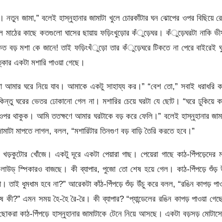
াবে। নতুন জামা,” বলেই হাস্নুহানার জামাটা খুলে চোরকাঁটার ঘন ঝোপের ওপর বিছিয়ে র
ল মাঠের কাছে কতগুলো ঘাসের ছায়ায় ফড়িংখুড়োর কঁুড়েঘর। কঁুড়েঘরটা নাকি ভ
কত বড় মশা কে জানে! তাই ফড়িংখঁুড়ো তার কঁুড়েঘরে টিকতে না পেরে বাইরেই ঘ
্‌কার একটা মশারি পাওয়া গেছে।
টা আমার ঘরে নিয়ে যাব। আমাকে একটু সাহায্য কর।” “বেশ তো,” সবাই ধরাধরি 
 কিন্তু ঘরের ভেতর ঢোকানো গেল না। মশারির চেয়ে ঘরটা যে ছোট। “ঘরে ঢুকিয়ে 
র ওপর থাকুক। আমি ততক্ষণে আমার ঘরটাকে বড় করে ফেলি।” বলেই হাস্নুহানার জাম
ামাটা মাপতে লাগল, বলল, “মশারিটার তিনগুণ বড় বাড়ি তৈরি করতে হবে।”
 খড়কুটোর খোঁজে। একটু দূরে একটা পেয়ারা গাছ। পেয়েরা গাছে কাঠ-পিঁপড়েদের 
্ স্পিকারও বাজছে। কী ব্যাপার, পুজো তো শেষ হয়ে গেল। কাঠ-পিঁপড়ে শুঁড় উ
ই ধুমধাম হবে না?” আরেকটা কাঁঠ-পিঁপড়ে শুঁড় উঁচু করে বলল, “রঙিন কাপড় পাও
দোষ কী?” এমন সময় হৈ-হৈ রৈ-রৈ। কী ব্যাপার? “প্যান্ডেলের রঙিন কাপড় পাওয়া গেছ
োকরা কাঠ-পিঁপড়ে হাস্নুহানার জামাটাকে টেনে নিয়ে আসছে। একটা বড়সড় মোটাস