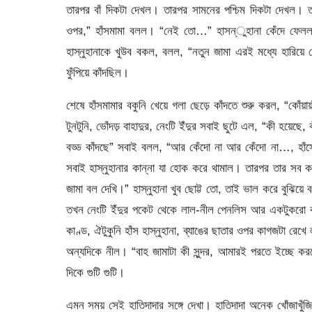
তারপর বাঁ দিকটা দেখল। তারপর সামনের পশ্চিম দিকটা দেখল। ত
ওপর,” হাঁসমামা বলল। “নেই তো…” হাসন্ুহানা কেঁদে ফেলল, “
হাস্নুহানাকে খুউব বকল, বলল, “নতুন জামা এরই মধ্যে হারিয়
ফুঁপিয়ে কাঁদছিল।
শেষে হাঁসমামার বকুনি খেয়ে গলা ছেড়ে কাঁদতে শুরু করল, “কোঁয়ায়াঁয়াঁ
টুনটুনি, ভোঁদড় বাহাদুর, নেংটি ইঁদুর সবাই ছুটে এল, “কী হয়েছে, কী হয
বড্ড কাঁদছে” সবাই বলল, “আর কেঁদো না আর কেঁদো না…, হাঁসে
সবাই হাস্নুহানার কান্না যা হোক করে থামাল। তারপর তার সব
জামা বল দেখি।” হাস্নুহানা খুব ছোট্ট তো, তাই ভাল করে বুঝ
তখন নেংটি ইঁদুর পকেট থেকে লাল-নীল পেনলিস আর একটুকরো 
কাণ্ড, ঐটুকুনি হাঁস হাস্নুহানা, ব্যাঙের ছাতার ওপর কাগজটা র
অন্যদিকে নীল। “বাহ জামাটা কী সুন্দর, আমারই পরতে ইচ্ছে করছ
দিকে গুটি গুটি।
এমন সময় সেই হাতিদাদার সঙ্গে দেখা। হাতিদাদা অনেক খোঁজাখুঁজি