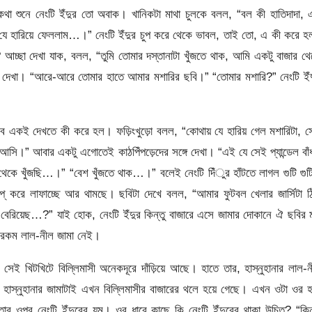
থা শুনে নেংটি ইঁদুর তো অবাক। খানিকটা মাথা চুলকে বলল, “বল কী হাতিদাদা,
ায় যে হারিয়ে ফেললাম…।” নেংটি ইঁদুর চুপ করে থেকে ভাবল, তাই তো, এ কী করে 
 আচ্ছা দেখা যাক, বলল, “তুমি তোমার দস্তানাটা খুঁজতে থাক, আমি একটু বাজার থ
্গে দেখা। “আরে-আরে তোমার হাতে আমার মশারির ছবি।” “তোমার মশারি?” নেংটি ইঁ
ি সব একই দেখতে কী করে হল। ফড়িংখুড়ো বলল, “কোথায় যে হারিয় গেল মশারিটা, 
আসি।” আবার একটু এগোতেই কাঠপিঁপড়েদের সঙ্গে দেখা। “এই যে সেই প্যান্ডেল বাঁ
থেকে খুঁজছি…।” “বেশ খুঁজতে থাক…।” বলেই নেংটি দিঁুর হাঁটতে লাগল গুটি গু
 থপ্ করে লাফাচ্ছে আর থামছে। ছবিটা দেখে বলল, “আমার ফুটবল খেলার জার্সিটা 
 বেরিয়েছ…?” যাই হোক, নেংটি ইঁদুর কিন্তু বাজারে এসে জামার দোকানে ঐ ছবির
রকম লাল-নীল জামা নেই।
েই খিটখিটে বিল্লিমাসী অনেকদূরে দাঁড়িয়ে আছে। হাতে তার, হাস্নুহানার লাল-
, হাস্নুহানার জামাটাই এখন বিল্লিমাসীর বাজারের থলে হয়ে গেছে। এখন ওটা ওর 
তার ওপর নেংটি ইঁদুরের যম। ওর ধারে কাছে কি নেংটি ইঁদুরের থাকা উচিত? “কিন