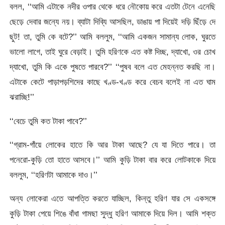
বলল, ‘‘আমি এটাকে নদীর ওপার থেকে ধরে নৌকোয় করে এতটা টেনে এনেছি
ছেড়ে দেবার জন্যে নয়। ব্যাটা দিব্যি আসছিল, ডাঙায় পা দিয়েই দড়ি ছিঁড়ে দে
ছুট! তা, তুমি কে বটে?’’ আমি বললুম, ‘‘আমি একজন সামান্য লোক, ঘুরতে
ভালো লাগে, তাই ঘুরে বেড়াই। তুমি হরিণকে এত কষ্ট দিচ্ছ, দ্যাখো, ওর চোখ
দ্যাখো, তুমি কি একে পুষতে পারবে?’’ ‘‘পুষব বলে এত মেহন্নত করছি না।
এটাকে কেটে পাড়াপড়শিদের কাছে খণ্ড-খণ্ড করে বেচব বলেই না এত ঘাম
ঝরাচ্ছি!’’
‘‘বেচে তুমি কত টাকা পাবে?’’
‘‘গ্রাম-গাঁয়ে লোকের হাতে কি আর টাকা আছে? যে যা দিতে পারে। তা
পনেরো-কুড়ি তো হাতে আসবে।’’ আমি কুড়ি টাকা বার করে লোটকাকে দিয়ে
বললুম, ‘‘হরিণটা আমাকে দাও।’’
অন্য লোকেরা এতে আপত্তি করতে যাচ্ছিল, কিন্তু হরিণ যার সে একসঙ্গে
কুড়ি টাকা পেয়ে শিঙে বাঁধা গামছা সুদ্ধু হরিণ আমাকে দিয়ে দিল। আমি শক্ত