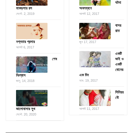
ঘটনা
মাকড়সার রস
অবলম্বনে
সেপ্টে. 2, 2019
আগস্ট 12, 2017
বাসর
রাত
নগ্নতার প্রসার
জুন 17, 2017
আগস্ট 6, 2017
একটি
শেষ
ভাই ও
একটি
বোনের
এক দিন
নিঃশ্বাস
নভে. 19, 2017
জানু. 14, 2018
সিনিয়র
বৌ
ভালোবাসার সুখ
আগস্ট 11, 2017
সেপ্টে. 20, 2020