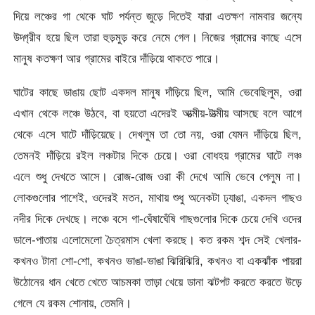
দিয়ে লঞ্চের গা থেকে ঘাট পর্যন্ত জুড়ে দিতেই যারা এতক্ষণ নামবার জন্যে
উদ্গ্রীব হয়ে ছিল তারা হুড়মুড় করে নেমে গেল। নিজের গ্রামের কাছে এসে
মানুষ কতক্ষণ আর গ্রামের বাইরে দাঁড়িয়ে থাকতে পারে।
ঘাটের কাছে ডাঙায় ছোট একদল মানুষ দাঁড়িয়ে ছিল, আমি ভেবেছিলুম, ওরা
এখান থেকে লঞ্চে উঠবে, বা হয়তো এদেরই আত্মীয়-টাত্মীয় আসছে বলে আগে
থেকে এসে ঘাটে দাঁড়িয়েছে। দেখলুম তা তো নয়, ওরা যেমন দাঁড়িয়ে ছিল,
তেমনই দাঁড়িয়ে রইল লঞ্চটার দিকে চেয়ে। ওরা বোধহয় গ্রামের ঘাটে লঞ্চ
এলে শুধু দেখতে আসে। রোজ-রোজ ওরা কী দেখে আমি ভেবে পেলুম না।
লোকগুলোর পাশেই, ওদেরই মতন, মাথায় শুধু অনেকটা ঢ্যাঙা, একদল গাছও
নদীর দিকে দেখছে। লঞ্চে বসে গা-ঘেঁষাঘেঁষি গাছগুলোর দিকে চেয়ে দেখি ওদের
ডালে-পাতায় এলোমেলো চৈত্রমাস খেলা করছে। কত রকম শব্দ সেই খেলার-
কখনও টানা শো-শো, কখনও ভাঙা-ভাঙা ঝিরিঝিরি, কখনও বা একঝাঁক পায়রা
উঠোনের ধান খেতে খেতে আচমকা তাড়া খেয়ে ডানা ঝটপট করতে করতে উড়ে
গেলে যে রকম শোনায়, তেমনি।