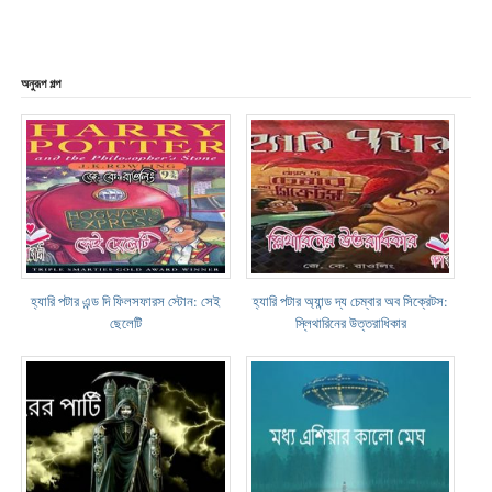
অনুরূপ গল্প
হ্যারি পটার এন্ড দি ফিলসফারস স্টোন: সেই
হ্যারি পটার অ্যান্ড দ্য চেম্বার অব সিক্রেটস:
ছেলেটি
স্লিথারিনের উত্তরাধিকার