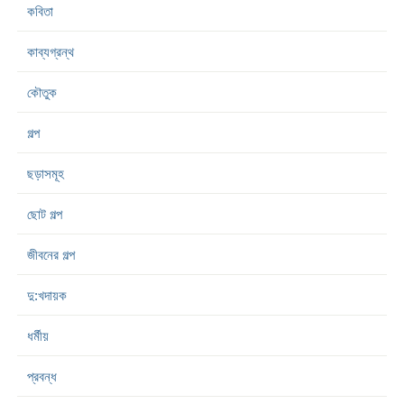
কবিতা
কাব্যগ্রন্থ
কৌতুক
গল্প
ছড়াসমূহ
ছোট গল্প
জীবনের গল্প
দু:খদায়ক
ধর্মীয়
প্রবন্ধ