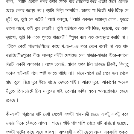
বলল, ‘‘আমি এটাকে নদীর ওপার থেকে ধরে নৌকোয় করে এতটা টেনে এনেছি
ছেড়ে দেবার জন্যে নয়। ব্যাটা দিব্যি আসছিল, ডাঙায় পা দিয়েই দড়ি ছিঁড়ে দে
ছুট! তা, তুমি কে বটে?’’ আমি বললুম, ‘‘আমি একজন সামান্য লোক, ঘুরতে
ভালো লাগে, তাই ঘুরে বেড়াই। তুমি হরিণকে এত কষ্ট দিচ্ছ, দ্যাখো, ওর চোখ
দ্যাখো, তুমি কি একে পুষতে পারবে?’’ ‘‘পুষব বলে এত মেহন্নত করছি না।
এটাকে কেটে পাড়াপড়শিদের কাছে খণ্ড-খণ্ড করে বেচব বলেই না এত ঘাম
ঝরাচ্ছি!’’দুপুরের নীচে সমস্ত নদীটা দেখাচ্ছে যেন হাজার-হাজার হীরে-বসানো
বিরাট একটা অলংকার। লঞ্চে চলেছি, মাথার ওপর চিল ডাকছে ঠিকই, কিন্তু
লঞ্চের ভট-ভট শব্দে স্পষ্ট শুনতে পাচ্ছি না। মাঝে-মাঝে ছোঁ মেরে জল থেকে
মাছ তুলে নিয়ে দূরে উড়ে যাচ্ছে দেখতে পাই। আরও দূরে, আকাশের অনেক
উঁচুতে তিন-চারটে চিল মানুষের হাই তোলার ভঙ্গির মতন আলতোভাবে ভেসে
রয়েছে।
কী-একটা গ্রামের ঘাট দেখা যেতেই লঞ্চটা মাঝ-নদী ছেড়ে একটু একটু করে
ডাঙার দিকে বেঁকতে লাগল। গাছের গুঁড়ি পাশাপাশি পেতে ঘাট বানানো হয়েছে,
লঞ্চটা ঘাটের কাছে এসে থাকম। অল্পবয়সী একটা ছেলে লম্বা একফালি তক্তা