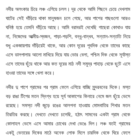
নদীর অলংকার চিরে লঞ্চ এগিয়ে চলল। দূর থেকে আমি পিছনে চেয়ে দেখলাম
ঘাটের সেই দাঁড়িয়ে থাকা মানুষজন চলে গেছে, আর পাশের গাছগুলো আরও
ঘনিষ্ঠ হয়ে তেমনি দাঁঢ়িয়ে আছে। আমি বরাবরই দেখেছি গাছেরা কোথাও যায়
না, নিজেদের আত্মীয়-স্বজন, পাড়া-পড়শি, বন্ধু-বান্ধব, সন্তান-সন্ততি নিয়ে
শুধু একজায়গায় দাঁড়িয়েই থাকে, আর কোন দূরের পূবদিক থেকে তাদের কাছে
এসে ডালপালায় আলো মাখিয়ে দিয়ে যায় ভোর বেলা, পশ্চিম দিক থেকে সূর্যাস্ত
এসে তাদের ছুঁয়ে থাকে আর কত দূরের মাঠ নদী সমুদ্র পাহাড় থেকে ছুটে এসে
হাওয়া তাদের সঙ্গে খেলা করে।
নদীর দু পাশে গ্রামের পর গ্রাম ফেলে এগিয়ে যাচ্ছি সুন্দরবনের দিকে। মস্ত
বড় রাঙা টিপের মতন স্নিগ্ধ হয়ে সূর্য আকাশের কিনারে নেমে জল ছুঁয়ে ভেসে
রয়েছে। সমস্ত নদী জুড়ে রঙের আলপনা হাওয়ায় মোমবাতির শিখার মতন
তিরতির করছে। দেখতে দেখতে চলেছি, হঠাৎ সামনের একটা গ্রাম থেকে
কোলাহল ভেসে এসে আমার চোখের দেখা ভেঙে দিল। লঞ্চ যতই গ্রামের
একটু ভেতরের দিকের মাঠে অনেক লোক মিলে চারদিক থেকে ঘিরে ফেলে