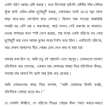
একটা হরিণ ধরবার চেষ্টা করছে। ভয়ে দিশেহারা হরিণটা বেষ্টনীর ফাঁক-ফোঁকর
খুঁজে যতই এদিক-ওধিক ছুটোছুটি করছে, লোকেরাও ততই রে-রে শব্দে তাকে
তাড়া করে-করে কোণঠাসা করে ফেলছে। বিকেল আর সন্ধের মাঝামাঝি
সময়টা বড় বেশি দয়া ও করুণাভরা, মাঠে তখনও সেই করুণার রং শুকোতে-
দেওয়া কাপড়ের মতন স্পষ্ট লেগে রয়েছে, তার মধ্যে একটা হরিণের ভয় পেয়ে
ছুটোছুটি করা দেখে আমার বুকের মধ্যে টনটন করে উঠল। এমনিতেই হরিণের,
আর মেঘলা আকাশের নীচে গোরুর চোখ দেখে কার না মায়া হয়!
নামবার কথা ছিল না, আমি তবু ওই গ্রামেই নেমে পড়লুম। লোকগুলো ততক্ষণ
হরিণটাকে ধরে ফেলেছে, একজন তার কোমরের গামছা দিয়ে হরিণটাকে বাঁধছে,
অন্যরা তার আশ্চর্য শিং দুটো আর ঠ্যাং ধরে রেখেছে।
আমি লোকগুলোর কাছে গিয়ে বললাম, ‘‘আমি তোমাদের মিনতি করছি,
হরিণটাকে তোমরা ছেড়ে দাও।’’
যে লোকটা বাঁধছিল, সে হরিণের শিঙের গোড়ার বাঁধন শক্ত করতে-করতে