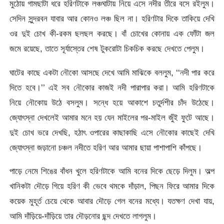
মুঠোয় গামছাটা ধরে হরিণটাকে লঞ্চঘাটায় নিয়ে এসে নদীর তীরে বসে রইলুম।
সেদিন সুন্দরবন যাবার আর কোনও লঞ্চ ছিল না। হরিণটার দিকে তাকিয়ে দেখি
ওর দুই চোখ কী-রকম ছলছল করছে। বাঁ চোখের কোনায় এক ফোঁটা জল
জমে রয়েছে, তাতে সূর্যাস্তের শেষ টুকরোটা চিকচিক করছে দেখতে পেলুম।
ঘাটের কাছে একটা নৌকো আসছে দেখে আমি মাঝিকে বললুম, ‘‘নদী পার করে
দিতে হবে।’’ এই সব নৌকোর কাজই নদী পারাপার করা। আমি হরিণটাকে
নিয়ে নৌকোয় উঠে বসলুম। সন্ধে হয়ে আকাশে চতুর্দশীর চাঁদ উঠেছে।
জ্যোৎস্না দেখলেই আমার মনে হয় যেন মাইলের পর-মাইল জুঁই ফুটে আছে।
দুই চোখ ভরে দেখছি, হঠাৎ ওপারের কাছাকাছি এসে নৌকোর কাছেই দেখি
জ্যোৎস্না জড়ানো চঞ্চল নদীতে হরিণ আর আমার ছায়া পাশাপাশি কাঁপছে।
পাড়ে নেমে শিঙের বাঁধন খুলে হরিণটাকে আমি বনের দিকে ছেড়ে দিলুম। অল্প
খানিকটা দৌড়ে গিয়ে হরিণ কী ভেবে থমকে দাঁড়াল, পিছন ফিরে আমার দিকে
কয়েক মুহূর্ত চেয়ে থেকে আবার দৌড়ে গেল বনের মধ্যে। যতক্ষণ দেখা যায়,
আমি দাঁড়িয়ে-দাঁড়িয়ে তার দৌড়নোর ছন্দ দেখতে লাগলুম।