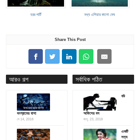
হরর পার্টি
মধ্য এশিয়ার কালো মেঘ
Share This Post
আরও গল্প
সর্বাধিক পঠিত
বউ
বনগ্রামের বাসা
অফিসের বস
মে 14, 2018
জানু. 23, 2018
একটি
সত্য