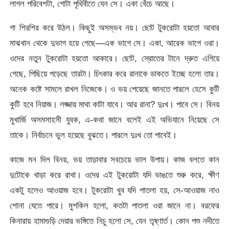
লাগল পরিবেশটা, গোটা পৃথিবীতে যেন সে। একা বেঁচে আছে।
গা শিরশির করে উঠল। কিছুই অসম্ভব নয়। ছোট টুকরোটা হয়তো আবার
মাঝখান থেকে দুভাগ হয়ে গেছে—এক ভাগে সে। একা, আরেক ভাগে ওরা।
ওদের নতুন টুকরোটা হয়তো আকারে। ছোট, স্রোতের টানে দ্রুত এগিয়ে
গেছে, পিছিয়ে পড়েছে তারটা। চিৎকার করে রানাকে ডাকতে ইচ্ছে হলো তার।
অনেক কষ্টে সামলে রাখল নিজেকে। ও ভয় পেয়েছে জানতে পারলে হেসে কুটি
কুটি হবে নিয়াজ। লজ্জায় মাথা কাটা যাবে। আর রানা? দুঃখ। পাবে সে। বিনয়
মুখার্জি অসমসাহসী যুবক, এ-কথা জানে বলেই এই অভিযানে নিয়েছে সে
তাকে। নির্বাচনে ভুল হয়েছে বুঝতে। পারলে দুঃখ তো পাবেই।
কাজে মন দিল বিনয়, ভয় তাড়াবার সবচেয়ে ভাল উপায়। কাজ বলতে কান
দুটোকে খাড়া করে রাখা। ওদের এই টুকরোটা যদি ভাঙতে শুরু করে, ক্ষীণ
একটু হলেও আওয়াজ হবে। টুকরোটা খুব যদি পাতলা হয়, সে-আওয়াজ নাও
শোনা যেতে পারে। মুশকিল হলো, কতটা পাতলা ওরা জানে না। বরফের
কিনারায় হামাগুড়ি দেয়ার ভঙ্গিতে নিচু হলো সে, যেন তৃষ্ণার্ত। কোন পশু নদীতে