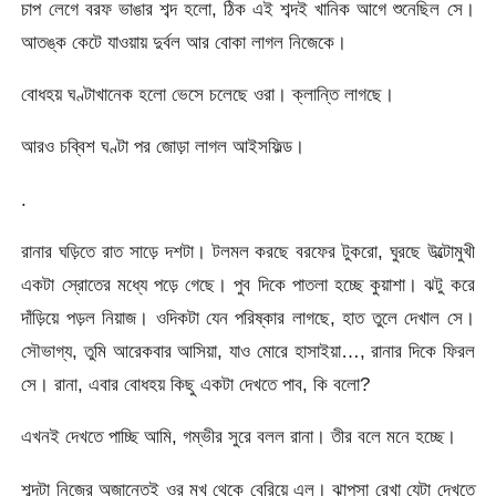
চাপ লেগে বরফ ভাঙার শব্দ হলো, ঠিক এই শব্দই খানিক আগে শুনেছিল সে।
আতঙ্ক কেটে যাওয়ায় দুর্বল আর বোকা লাগল নিজেকে।
বোধহয় ঘণ্টাখানেক হলো ভেসে চলেছে ওরা। ক্লান্তি লাগছে।
আরও চব্বিশ ঘণ্টা পর জোড়া লাগল আইসফিল্ড।
.
রানার ঘড়িতে রাত সাড়ে দশটা। টলমল করছে বরফের টুকরো, ঘুরছে উল্টোমুখী
একটা স্রোতের মধ্যে পড়ে গেছে। পুব দিকে পাতলা হচ্ছে কুয়াশা। ঝটু করে
দাঁড়িয়ে পড়ল নিয়াজ। ওদিকটা যেন পরিষ্কার লাগছে, হাত তুলে দেখাল সে।
সৌভাগ্য, তুমি আরেকবার আসিয়া, যাও মোরে হাসাইয়া…, রানার দিকে ফিরল
সে। রানা, এবার বোধহয় কিছু একটা দেখতে পাব, কি বলো?
এখনই দেখতে পাচ্ছি আমি, গম্ভীর সুরে বলল রানা। তীর বলে মনে হচ্ছে।
শব্দটা নিজের অজান্তেই ওর মুখ থেকে বেরিয়ে এল। ঝাপসা রেখা যেটা দেখতে