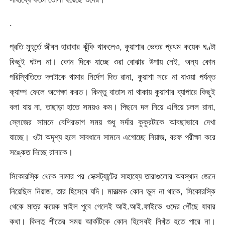
.
প্রতি মুহূর্তে জীবন হারাবার ঝুঁকি থাকলেও, কুয়াশার ভেতর প্রথম কয়েক ঘণ্টা
কিছুই ঘটল না। কোন দিকে যাচ্ছে ওরা বোঝার উপায় নেই, অন্য কোন
পরিস্থিতিতে দলটাকে থামার নির্দেশ দিত রানা, কুয়াশা সরে না যাওয়া পর্যন্ত
ক্যাম্প ফেলে অপেক্ষা করত। কিন্তু বাতাস না থাকায় কুয়াশার ব্যাপারে কিছুই
বলা যায় না, তাছাড়া হাতে সময়ও কম। পিছনে দল নিয়ে এগিয়ে চলল রানা,
স্লেজের সামনে বেশিরভাগ সময় শুধু সর্দার কুকুরটাকে আবছাভাবে দেখা
যাচ্ছে। ওটা অদৃশ্য হলে সাবধানে সামনে এগোচ্ছে নিয়াজ, বরফ পরীক্ষা করে
সঙ্কেত দিচ্ছে রানাকে।
সিকোরস্কি থেকে নামার পর সেক্সট্যান্টের সাহায্যে তারাগুলোর অবস্থান জেনে
নিয়েছিল নিয়াজ, তার হিসেবে যদি। মারাত্মক কোন ভুল না থাকে, সিকোরস্কি
থেকে মাত্র কয়েক মাইল পুবে গেলেই আই.আই.ফাইভে ওদের পৌঁছে যাবার
কথা। কিন্তু শীতের সময় আর্কটিকে কোন হিসেবই নিখুঁত হতে পারে না।