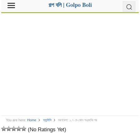
গল্প বলি | Golpo Boli
You are here:
Home
ফ্যান্টাসি
মরণখেলা: ১.৭ যে-কোন সঙ্কটের পর
(No Ratings Yet)