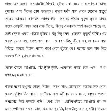
কাছে চলে এল। আওয়াজটার দিকেই ছুটছে ওরা, ভয়ে ভয়ে তাকিয়ে আছে
কুয়াশার ওপর দিকের শেষ প্রান্তে। কালো পর্দার মাথা থেকে যেকোন মুহূর্তে
বেরিয়ে আসবে। রাশিয়ান হেলিকপ্টার। বিনয়ের লীডার কুকুর তুফান রানার
পায়ের গোড়ালি লক্ষ্য করে লাফ দিচ্ছে, কিন্তু একবারও স্পর্শ করতে পারছে না,
দুটো স্লেজ একই গতিতে ছুটছে। উঁচু-নিচু বরফ, যেকোন মুহূর্তে আঁকি খেয়ে
স্লেজ থেকে পড়ে যেতে পারে রানা। সেরকম কিছু ঘটলে সাহায্য করবে বলে
পিছিয়ে এসেছে নিয়াজ, রানার পাশে থেকে ছুটছে সে। দরকার হলে লাফ দিয়ে
স্লেজে উঠে হ্যান্ডেলবার ধরবে।
হেলিকপ্টারের আওয়াজ, র্যাট-ট্যাট-ট্যাট, একেবারে কাছে চলে এল। সপাং
সপাং চাবুক মারল রানা।
পাতলা বরফ! হুঙ্কার ছাড়ল নিয়াজ। সাথে সাথে তোবড়ানো বরফের দিক থেকে
স্লেজ ঘুরিয়ে নিল রানা। ঢালটাকে পাশ কাটাবার সময় স্বচ্ছ বরফের পাতলা
আবরণের নিচে কালচে পানি। দেখা গেল। হেলিকপ্টারের আওয়াজ ঘন ঘন
ড্রাম পেটানোর মত শোনাল, তারমানে খুব নিচু দিয়ে উড়ে আসছে ওটা। সামনে