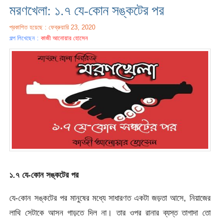
মরণখেলা: ১.৭ যে-কোন সঙ্কটের পর
প্রকাশিত হয়েছে : ফেব্রুয়ারি 23, 2020
গল্প লিখেছেন :
কাজী আনোয়ার হোসেন
১.৭ যে-কোন সঙ্কটের পর
যে-কোন সঙ্কটের পর মানুষের মধ্যে সাধারণত একটা জড়তা আসে, নিয়াজের
লাথি সেটাকে আসন গাড়তে দিল না। তার ওপর রানার ব্যস্ত তাগাদা তো