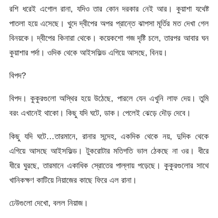
রশি ধরেই এগোল রানা, যদিও তার কোন দরকার নেই আর। কুয়াশা যথেষ্ট
পাতলা হয়ে এসেছে। খুদে দ্বীপের অপর প্রান্তে ঝাপসা মূর্তির মত দেখা গেল
বিনয়কে। দ্বীপের কিনারা থেকে। কয়েকশো গজ দৃষ্টি চলে, তারপর আবার ঘন
কুয়াশার পর্দা। ওদিক থেকে আইসফিল্ড এগিয়ে আসছে, বিনয়।
বিপদ?
বিপদ। কুকুরগুলো অস্থির হয়ে উঠেছে, পারলে যেন এখুনি লাফ দেয়। তুমি
বরং এখানেই থাকো। কিছু যদি ঘটে, ডাক। পেলেই ঝেড়ে দৌড় দেবে।
কিছু যদি ঘটে…তারমানে, রানার সন্দেহ, একদিক থেকে নয়, দুদিক থেকে
এগিয়ে আসছে আইসফিল্ড। টুকরোটার মতিগতি ভাল ঠেকছে না ওর। ধীরে
ধীরে ঘুরছে, তারমানে একাধিক স্রোতের পাল্লায় পড়েছে। কুকুরগুলোর সাথে
খানিকক্ষণ কাটিয়ে নিয়াজের কাছে ফিরে এল রানা।
ঢেউগুলো দেখো, বলল নিয়াজ।