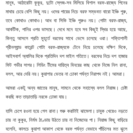
মানুষ, আঠারোটা কুকুর, দুটো স্লেজ-সব মিলিয়ে বিশাল বরফ-রাজ্যে পিনের
মাথার চেয়ে বেশি কিছু নয়। ওদের পায়ের নিচে বরফ সম্ভবত বারো ইঞ্চি পুরু,
তবে কোথাও কোথাও। আধ বা সিকি ইঞ্চি পুরুও নয়। গোটা বরফ-রাজ্য,
আর্কটিক, পানির ওপর ভাসছে। দেখে মনে হবে সব কিছুই স্থির হয়ে আছে,
কিন্তু আসলে প্রতি মুহূর্তে বরফের সাথে ভেসে চলেছে ওরা। শক্তিশালী
গ্রীনল্যান্ড কারেন্ট গোটা বরফ-রাজ্যকে টেনে নিয়ে চলেছে দক্ষিণ দিকে,
আইসবার্গ অ্যালির দিকে প্রতিদিন দশ মাইল গতিতে। বরফের নিচে দশ হাজার
ফিট গভীর সাগর। লিডিং টীমের দায়িত্ব বিনয়ের কাছ থেকে নিজে নিল রানা,
বলল, আর দেরি নয়। কুয়াশার ভেতর না ঢোকা পর্যন্ত নিরাপদ নই। আমরা।
আমরা একটু অন্য জাতের মানুষ, সামনে থেকে সহাস্যে বলল নিয়াজ। চেষ্টা
করছি কত তাড়াতাড়ি নরকে ঢোকা যায়।
হাসি চেপে রওনা হয়ে গেল রানা। শুরু করাটাই ঝামেলা। চাবুক খেয়েও নড়তে
চায় না কুকুর, নির্মম ঠাণ্ডায় উঠতে চায় না নিজেদের পা। নিয়াজ কিছু বাড়িয়ে
বলেনি, কালচে কুয়াশা আকাশ থেকে বরফ পর্যন্ত যেভাবে পাঁচিলের মত ঝুলে