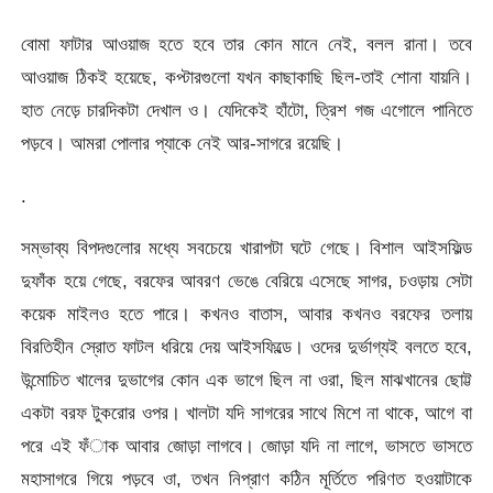
বোমা ফাটার আওয়াজ হতে হবে তার কোন মানে নেই, বলল রানা। তবে
আওয়াজ ঠিকই হয়েছে, কপ্টারগুলো যখন কাছাকাছি ছিল-তাই শোনা যায়নি।
হাত নেড়ে চারদিকটা দেখাল ও। যেদিকেই হাঁটো, ত্রিশ গজ এগোলে পানিতে
পড়বে। আমরা পোলার প্যাকে নেই আর-সাগরে রয়েছি।
.
সম্ভাব্য বিপদগুলোর মধ্যে সবচেয়ে খারাপটা ঘটে গেছে। বিশাল আইসফিল্ড
দুফাঁক হয়ে গেছে, বরফের আবরণ ভেঙে বেরিয়ে এসেছে সাগর, চওড়ায় সেটা
কয়েক মাইলও হতে পারে। কখনও বাতাস, আবার কখনও বরফের তলায়
বিরতিহীন স্রোত ফাটল ধরিয়ে দেয় আইসফিল্ডে। ওদের দুর্ভাগ্যই বলতে হবে,
উন্মোচিত খালের দুভাগের কোন এক ভাগে ছিল না ওরা, ছিল মাঝখানের ছোট্ট
একটা বরফ টুকরোর ওপর। খালটা যদি সাগরের সাথে মিশে না থাকে, আগে বা
পরে এই ফঁাক আবার জোড়া লাগবে। জোড়া যদি না লাগে, ভাসতে ভাসতে
মহাসাগরে গিয়ে পড়বে ওা, তখন নিপ্রাণ কঠিন মূর্তিতে পরিণত হওয়াটাকে