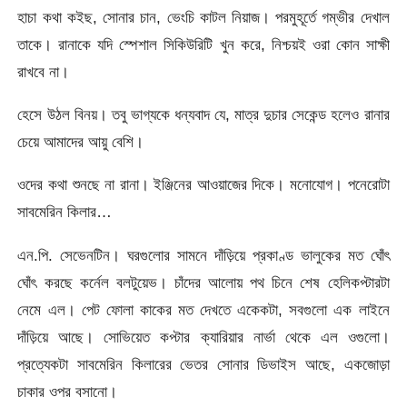
হাচা কথা কইছ, সোনার চান, ভেংচি কাটল নিয়াজ। পরমুহূর্তে গম্ভীর দেখাল
তাকে। রানাকে যদি স্পেশাল সিকিউরিটি খুন করে, নিশ্চয়ই ওরা কোন সাক্ষী
রাখবে না।
হেসে উঠল বিনয়। তবু ভাগ্যকে ধন্যবাদ যে, মাত্র দুচার সেকেন্ড হলেও রানার
চেয়ে আমাদের আয়ু বেশি।
ওদের কথা শুনছে না রানা। ইঞ্জিনের আওয়াজের দিকে। মনোযোগ। পনেরোটা
সাবমেরিন কিলার…
এন.পি. সেভেনটিন। ঘরগুলোর সামনে দাঁড়িয়ে প্রকাণ্ড ভালুকের মত ঘোঁৎ
ঘোঁৎ করছে কর্নেল বলটুয়েভ। চাঁদের আলোয় পথ চিনে শেষ হেলিকপ্টারটা
নেমে এল। পেট ফোলা কাকের মত দেখতে একেকটা, সবগুলো এক লাইনে
দাঁড়িয়ে আছে। সোভিয়েত কপ্টার ক্যারিয়ার নার্ভা থেকে এল ওগুলো।
প্রত্যেকটা সাবমেরিন কিলারের ভেতর সোনার ডিভাইস আছে, একজোড়া
চাকার ওপর বসানো।