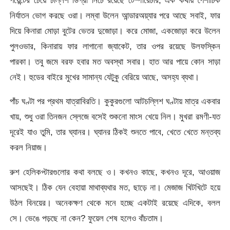
নির্যাতন ভোগ করছে ওরা। লম্বা উলেন আন্ডারঅয়্যার পরে আছে সবাই, ফার
দিয়ে কিনারা মোড়া বুটের ভেতর দুজোড়া। করে মোজা, একজোড়া করে উলেন
পুলওভার, কিনারায় ফার লাগানো জ্যাকেট, তার ওপর রয়েছে উলফস্কিন
পারকা। তবু জমে বরফ হবার মত অবস্থা সবার। হাত আর পায়ে কোন সাড়া
নেই। হুডের বাইরে মুখের সামান্য যেটুকু বেরিয়ে আছে, অসহ্য ব্যথা।
পাঁচ ঘণ্টা পর প্রথম যাত্রাবিরতি। কুকুরগুলো আটচল্লিশ ঘণ্টায় মাত্র একবার
খায়, শুধু ওরা তিনজন স্লেজে বসেই শুকনো মাংস খেয়ে নিল। মুখরা রমণী-যত
দূরেই যাও তুমি, তার ঘ্যানর। ঘ্যানর ঠিকই শুনতে পাবে, খেতে খেতে মন্তব্য
করল নিয়াজ।
রুশ হেলিকপ্টারগুলোর কথা বলছে ও। কখনও কাছে, কখনও দূরে, আওয়াজ
আসছেই। ঠিক যেন বেহায়া মাথাব্যথার মত, ছাড়ে না। মেজাজ খিটখিটে হয়ে
উঠল বিনয়ের। অনেকক্ষণ থেকে মনে হচ্ছে একটাই রয়েছে এদিকে, বলল
সে। ভেঙে পড়ছে না কেন? ফুয়েল শেষ হলেও বাঁচতাম।