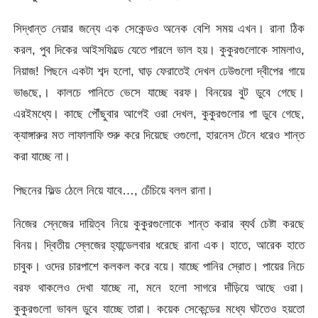
সিদ্ধান্ত নেয়ার জন্যে এক সেকেন্ডও অনেক বেশি সময় এখন। রানা ঠিক
করল, পুব দিকের আইসফিল্ডে যেতে পারলে ভাল হয়। কুকুরগুলোকে সামলাও,
নিয়াজ! পিছনে একটা শব্দ হলো, ঘাড় ফেরাতেই দেখল ঢেউগুলো দ্বীপের গায়ে
ভাঙছে,। কালচে পানিতে ভেসে যাচ্ছে বরফ। বিনয়ের বুট ডুবে গেছে।
এরইমধ্যে। কাছে পৌঁছুবার আগেই ওরা দেখল, কুকুরগুলোর পা ডুবে গেছে,
ক্যাঙ্গারুর মত লাফালাফি শুরু করে দিয়েছে ওগুলো, হারনেস টেনে ধরেও শান্ত
করা যাচ্ছে না।
পিছনের ফিল্ড ঠেলে নিয়ে যাবে…, চেঁচিয়ে বলল রানা।
নিজের স্নেজের দায়িত্ব নিয়ে কুকুরগুলোকে শান্ত করার ব্যর্থ চেষ্টা করছে
বিনয়। দ্বিতীয় স্লেজের হ্যান্ডেলবার ধরেছে রানা এক। হাতে, আরেক হাতে
চাবুক। ওদের চারপাশে কলকল করে বয়ে। যাচ্ছে পানির স্রোত। পায়ের নিচে
বরফ থাকলেও দেখা যাচ্ছে না, মনে হলো সাগরে দাঁড়িয়ে আছে ওরা।
কুকুরগুলো ভাবল ডুবে যাচ্ছে তারা। কয়েক সেকেন্ডের মধ্যে ঘটতেও হয়তো