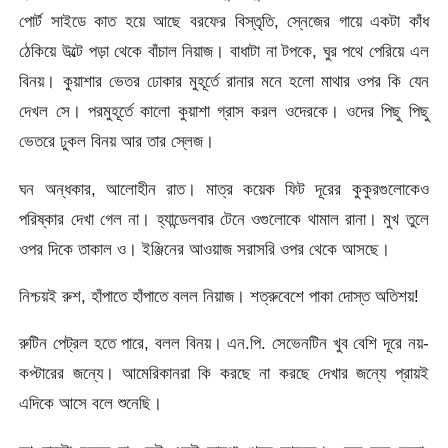
পোর্ট সাইডে কাত হয়ে আছে বরফের বিস্তৃতি, স্নেজের গায়ে একটা কাঁধ
ঠেকিয়ে উল্টে পড়া থেকে বাঁচাল নিয়াজ। বাধাটা না টপকে, ঘুর পথে পেরিয়ে এল
বিনয়। কুয়াশার ভেতর ঢোকার মুহূর্তে রানার মনে হলো মাথার ওপর কি যেন
দেখল সে। পরমুহূর্তে কালো কুয়াশা গ্রাস করল ওদেরকে। ওদের পিছু পিছু
ভেতরে ঢুকল বিনয় আর তার স্লেজ।
ঘন অন্ধকার, আলোহীন রাত। মাত্র কয়েক ফিট দূরের কুকুরগুলোকেও
পরিষ্কার দেখা গেল না। হ্যান্ডেলবার টেনে ওগুলোকে থামাল রানা। মুখ তুলে
ওপর দিকে তাকাল ও। ইঞ্জিনের আওয়াজ সরাসরি ওপর থেকে আসছে।
নিশ্চয়ই রুশ, হাঁপাতে হাঁপাতে বলল নিয়াজ। শত্রুবেশে পাকা দোস্ত অতিশয়!
রুটিন পেট্রল হতে পারে, বলল বিনয়। এন.পি. সেভেনটিন খুব বেশি দূরে নয়-
কপ্টারের জন্যে। আমেরিকানরা কি করছে না করছে দেখার জন্যে প্রায়ই
এদিকে আসে বলে শুনেছি।