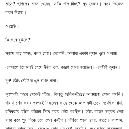
মানে? ছাগলের মাংস খেয়েছ, নাকি গাল দিচ্ছ? মুখ বেজার। করে জিজ্ঞেস
করল নিয়াজ।
খেয়েছি।
কি করে বুঝলে?
স্বাদে আর গন্ধে, বলল রানা। দেখোনি, আলাদা একটা ক্যান খুলে খেলাম!
একসাথে তিনজনই হেসে উঠল ওরা, কারণ খোলা হয়েছিল। একটাই ক্যান।
চুপ! হঠাৎ ঠোঁটে আঙুল রাখল রানা।
ব্যাপারটা আগে থেকেই ঘটছে, কিন্তু হেলিকপ্টারের আওয়াজে শোনা যায়নি।
খাওয়া শেষ করার পরপরই নিয়াজের কাছে থেকে কম্পাসটা চেয়ে নিয়েছিল রানা,
রসিকতার ফাঁকে কাঁটাটা সিধে করার চেষ্টা করছিল। হঠাৎ করেই চক্কর দেয়া
বন্ধ করে পুব দিকে চলে গেল কপ্টার। দাঁড়িয়ে পড়ল রানা, হাতে। কম্পাস,
তাকিয়ে আছে দূরে। কোথাও কোন শব্দ নেই, জমাট। বেঁধে আছে নিস্তব্ধতা,