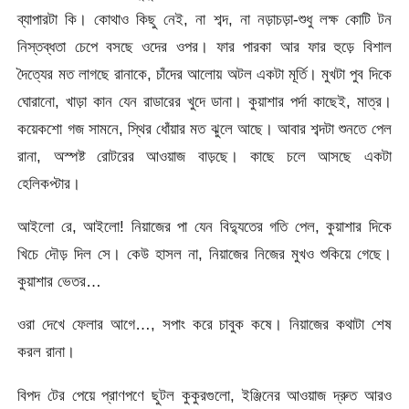
ব্যাপারটা কি। কোথাও কিছু নেই, না শব্দ, না নড়াচড়া-শুধু লক্ষ কোটি টন
নিস্তব্ধতা চেপে বসছে ওদের ওপর। ফার পারকা আর ফার হুড়ে বিশাল
দৈত্যের মত লাগছে রানাকে, চাঁদের আলোয় অটল একটা মূর্তি। মুখটা পুব দিকে
ঘোরানো, খাড়া কান যেন রাডারের খুদে ডানা। কুয়াশার পর্দা কাছেই, মাত্র।
কয়েকশো গজ সামনে, স্থির ধোঁয়ার মত ঝুলে আছে। আবার শব্দটা শুনতে পেল
রানা, অস্পষ্ট রোটরের আওয়াজ বাড়ছে। কাছে চলে আসছে একটা
হেলিকপ্টার।
আইলো রে, আইলো! নিয়াজের পা যেন বিদ্যুতের গতি পেল, কুয়াশার দিকে
খিচে দৌড় দিল সে। কেউ হাসল না, নিয়াজের নিজের মুখও শুকিয়ে গেছে।
কুয়াশার ভেতর…
ওরা দেখে ফেলার আগে…, সপাং করে চাবুক কষে। নিয়াজের কথাটা শেষ
করল রানা।
বিপদ টের পেয়ে প্রাণপণে ছুটল কুকুরগুলো, ইঞ্জিনের আওয়াজ দ্রুত আরও