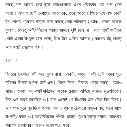
কাছে চলে আসায় ছায়া ছায়া ভাঁজগুলোকে এখন পরিষ্কার ঢেউ বলে চেনা
যাচ্ছে। এখনও ছোট দেখাচ্ছে ওগুলোকে, তবে ওগুলোর পিছনে যে লক্ষ কোটি
টন পোলার প্যাকের ধাক্কা কাজ করছে সেটা পরিষ্কার। আরও পাতলা হয়েছে
কুয়াশা, কিন্তু আইসফিল্ডের আরও সামনে দৃষ্টি চলে না। সাদা প্ল্যাটফর্মটাকে
গোটা একটা উপকূল মনে হলো, ধীরে ধীরে এগিয়ে আসছে। বরফের উঁচু পাহাড়
আর জমাট প্রেশার রিজ।
রানা…!
বিনয়ের চিৎকারে ঝট করে ঘুরল রানা। একটা, মাত্র একটা ঢেউ ওদের খুদে
দ্বীপের কিনারা টপকে উঠে এল। পিছন দিকে, বিনয়ের পায়ের কাছে। আরও
সামনে তাকাল রানা-আইসফিল্ডের আরেক চোয়াল এগিয়ে আসছে মৃদুগতিতে।
ঠিক এই ভয়ই করেছিল ও। চলে এসো! ওর চিঙ্কার শুনে দৌড় দিল বিনয়।
আধ পাক ঘুরে পুব দিকে তাকাল রানা। প্রলয় ঠেকানো সম্ভব নয়, সাথে সাথে
উপলব্ধি করল ও। আইসফিল্ডের পশ্চিম চোয়াল প্রথম কামড় বসাবে, তারপরই
ওরা পুব চোয়ালের নাগালের মধ্যে পড়ে যাবে।