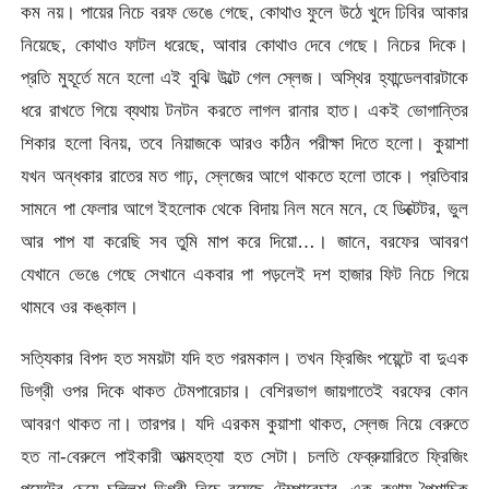
কম নয়। পায়ের নিচে বরফ ভেঙে গেছে, কোথাও ফুলে উঠে খুদে ঢিবির আকার
নিয়েছে, কোথাও ফাটল ধরেছে, আবার কোথাও দেবে গেছে। নিচের দিকে।
প্রতি মুহূর্তে মনে হলো এই বুঝি উল্টে গেল স্লেজ। অস্থির হ্যান্ডেলবারটাকে
ধরে রাখতে গিয়ে ব্যথায় টনটন করতে লাগল রানার হাত। একই ভোগান্তির
শিকার হলো বিনয়, তবে নিয়াজকে আরও কঠিন পরীক্ষা দিতে হলো। কুয়াশা
যখন অন্ধকার রাতের মত গাঢ়, স্লেজের আগে থাকতে হলো তাকে। প্রতিবার
সামনে পা ফেলার আগে ইহলোক থেকে বিদায় নিল মনে মনে, হে ডিক্টেটর, ভুল
আর পাপ যা করেছি সব তুমি মাপ করে দিয়ো…। জানে, বরফের আবরণ
যেখানে ভেঙে গেছে সেখানে একবার পা পড়লেই দশ হাজার ফিট নিচে গিয়ে
থামবে ওর কঙ্কাল।
সত্যিকার বিপদ হত সময়টা যদি হত গরমকাল। তখন ফ্রিজিং পয়েন্টে বা দুএক
ডিগ্রী ওপর দিকে থাকত টেমপারেচার। বেশিরভাগ জায়গাতেই বরফের কোন
আবরণ থাকত না। তারপর। যদি এরকম কুয়াশা থাকত, স্লেজ নিয়ে বেরুতে
হত না-বেরুলে পাইকারী আত্মহত্যা হত সেটা। চলতি ফেব্রুয়ারিতে ফ্রিজিং
পয়েন্টের চেয়ে চল্লিশ ডিগ্রী নিচে রয়েছে টেম্পারেচার, এক কথায় পৈশাচিক