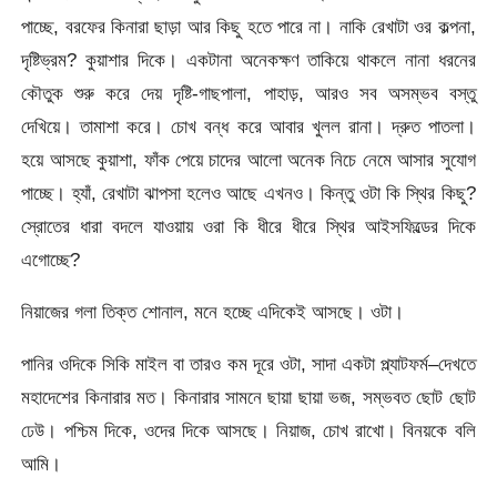
পাচ্ছে, বরফের কিনারা ছাড়া আর কিছু হতে পারে না। নাকি রেখাটা ওর কল্পনা,
দৃষ্টিভ্রম? কুয়াশার দিকে। একটানা অনেকক্ষণ তাকিয়ে থাকলে নানা ধরনের
কৌতুক শুরু করে দেয় দৃষ্টি-গাছপালা, পাহাড়, আরও সব অসম্ভব বস্তু
দেখিয়ে। তামাশা করে। চোখ বন্ধ করে আবার খুলল রানা। দ্রুত পাতলা।
হয়ে আসছে কুয়াশা, ফাঁক পেয়ে চাদের আলো অনেক নিচে নেমে আসার সুযোগ
পাচ্ছে। হ্যাঁ, রেখাটা ঝাপসা হলেও আছে এখনও। কিন্তু ওটা কি স্থির কিছু?
স্রোতের ধারা বদলে যাওয়ায় ওরা কি ধীরে ধীরে স্থির আইসফিল্ডের দিকে
এগোচ্ছে?
নিয়াজের গলা তিক্ত শোনাল, মনে হচ্ছে এদিকেই আসছে। ওটা।
পানির ওদিকে সিকি মাইল বা তারও কম দূরে ওটা, সাদা একটা প্ল্যাটফর্ম–দেখতে
মহাদেশের কিনারার মত। কিনারার সামনে ছায়া ছায়া ভজ, সম্ভবত ছোট ছোট
ঢেউ। পশ্চিম দিকে, ওদের দিকে আসছে। নিয়াজ, চোখ রাখো। বিনয়কে বলি
আমি।