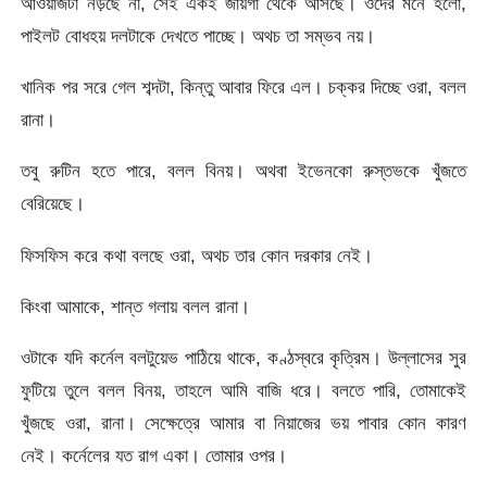
আওয়াজটা নড়ছে না, সেই একই জায়গা থেকে আসছে। ওদের মনে হলো,
পাইলট বোধহয় দলটাকে দেখতে পাচ্ছে। অথচ তা সম্ভব নয়।
খানিক পর সরে গেল শব্দটা, কিন্তু আবার ফিরে এল। চক্কর দিচ্ছে ওরা, বলল
রানা।
তবু রুটিন হতে পারে, বলল বিনয়। অথবা ইভেনকো রুস্তভকে খুঁজতে
বেরিয়েছে।
ফিসফিস করে কথা বলছে ওরা, অথচ তার কোন দরকার নেই।
কিংবা আমাকে, শান্ত গলায় বলল রানা।
ওটাকে যদি কর্নেল বলটুয়েভ পাঠিয়ে থাকে, কণ্ঠস্বরে কৃত্রিম। উল্লাসের সুর
ফুটিয়ে তুলে বলল বিনয়, তাহলে আমি বাজি ধরে। বলতে পারি, তোমাকেই
খুঁজছে ওরা, রানা। সেক্ষেত্রে আমার বা নিয়াজের ভয় পাবার কোন কারণ
নেই। কর্নেলের যত রাগ একা। তোমার ওপর।