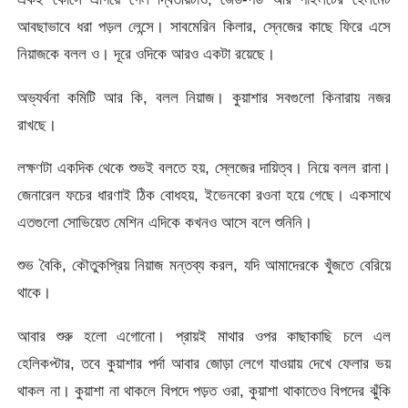
আবছাভাবে ধরা পড়ল লেন্সে। সাবমেরিন কিলার, স্নেজের কাছে ফিরে এসে
নিয়াজকে বলল ও। দূরে ওদিকে আরও একটা রয়েছে।
অভ্যর্থনা কমিটি আর কি, বলল নিয়াজ। কুয়াশার সবগুলো কিনারায় নজর
রাখছে।
লক্ষণটা একদিক থেকে শুভই বলতে হয়, স্লেজের দায়িত্ব। নিয়ে বলল রানা।
জেনারেল ফচের ধারণাই ঠিক বোধহয়, ইভেনকো রওনা হয়ে গেছে। একসাথে
এতগুলো সোভিয়েত মেশিন এদিকে কখনও আসে বলে শুনিনি।
শুভ বৈকি, কৌতুকপ্রিয় নিয়াজ মন্তব্য করল, যদি আমাদেরকে খুঁজতে বেরিয়ে
থাকে।
আবার শুরু হলো এগোনো। প্রায়ই মাথার ওপর কাছাকাছি চলে এল
হেলিকপ্টার, তবে কুয়াশার পর্দা আবার জোড়া লেগে যাওয়ায় দেখে ফেলার ভয়
থাকল না। কুয়াশা না থাকলে বিপদে পড়ত ওরা, কুয়াশা থাকাতেও বিপদের ঝুঁকি