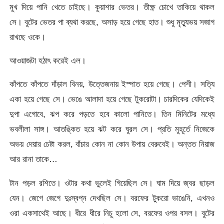
মুখ দিয়ে পানি খেতে চাইছে। কুয়াশার ভেতর। তীক্ষ্ণ চোখে তাকিয়ে থাকল
সে। বুটের ভেতর পা ব্যথা করছে, অসাড় হয়ে গেছে হাত। শুধু মৃত্যুভয় সজাগ
রাখছে ওকে।
আওয়াজটা হঠাৎ করেই এল।
কাঁপতে কাঁপতে দাঁড়াল বিনয়, উত্তেজনায় ইস্পাত হয়ে গেছে। পেশী। সত্যি
একা হয়ে গেছে সে। ভেঙে আলাদা হয়ে গেছে টুকরোটা। চারদিকের যেদিকেই
দুপা এগোবে, ঝপ করে পড়তে হবে কালো পানিতে। তিন মিনিটের মধ্যে
ভবলীলা সাঙ্গ। আতঙ্কিত হয়ে ঝট করে ঘুরল সে। প্রতি মুহূর্তে নিজেকে
অভয় দেয়ার চেষ্টা করল, বাঁচার কোন না কোন উপায় বেরুবেই। অন্তত নিয়াজ
আর রানা তাকে…
টান পড়ল রশিতে। ওটার কথা ভুলেই গিয়েছিল সে। ঘাম দিয়ে জ্বর ছাড়ল
যেন। জেগে জেগে দুঃস্বপ্ন দেখছিল সে। বরফের টুকরো ভাঙেনি, এখনও
ওরা একসাথেই আছে। ধীরে ধীরে নিচু হলো সে, বরফের ওপর বসল। বুটের