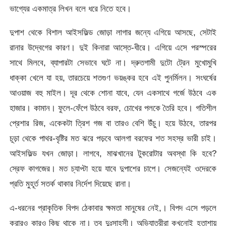
ভাগ্যের একমাত্র লিখন বলে ধরে নিতে হবে।
দুপাশ থেকে বিশাল আইসফিল্ড জোড়া লাগার জন্যে এগিয়ে আসছে, সেটাই
রানার উদ্বেগের কারণ। দুই কিনারা আস্তে-ধীরে। এগিয়ে এসে পরস্পরের
সাথে মিলবে, ব্যাপারটা সেভাবে ঘটে না। দ্রুতগামী দুটো ট্রেন মুখোমুখি
ধাক্কা খেলে যা হয়, তারচেয়ে শতগুণ ভয়ঙ্কর হবে এই পুনর্মিলন। সংঘর্ষের
আওয়াজ বহু মাইল। দূর থেকে শোনা যাবে, যেন একসাথে গর্জে উঠবে এক
হাজার। কামান। ফুলে-ফেঁপে উঠবে বরফ, চোখের পলকে তৈরি হবে। গতিশীল
প্রেশার রিজ, একেকটা ত্রিশ গজ বা তারও বেশি উঁচু। হয়ে উঠবে, তারপর
চূড়া থেকে পাথর-বৃষ্টির মত ঝরে পড়বে আলগা বরফের শত সহস্র ভারী চাই।
আইসফিল্ড যখন জোড়া। লাগবে, মাঝখানের টুকরোটার অবস্থা কি হবে?
স্রেফ কাগজের। মত চ্যাপ্টা হয়ে যাবে দুপাশের চাপে। সেজন্যেই ওদেরকে
প্রতি মুহূর্ত সতর্ক থাকার নির্দেশ দিয়েছে রানা।
এ-ধরনের প্রাকৃতিক বিপদ ঠেকাবার ক্ষমতা মানুষের নেই,। বিপদ এসে পড়লে
করারও কারও কিছু থাকে না। তবু দুঃসাহসী। অভিযাত্রীরা কখনোই হতাশায়