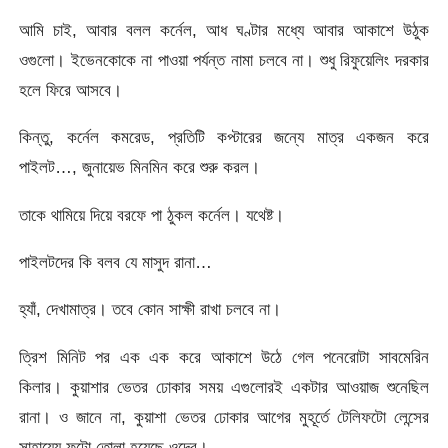
আমি চাই, আবার বলল কর্নেল, আধ ঘণ্টার মধ্যে আবার আকাশে উঠুক
ওগুলো। ইভেনকোকে না পাওয়া পর্যন্ত নামা চলবে না। শুধু রিফুয়েলিং দরকার
হলে ফিরে আসবে।
কিন্তু, কর্নেল কমরেড, প্রতিটি কপ্টারের জন্যে মাত্র একজন করে
পাইলট…, জুনায়েভ মিনমিন করে শুরু করল।
তাকে থামিয়ে দিয়ে বরফে পা ঠুকল কর্নেল। যথেষ্ট।
পাইলটদের কি বলব যে মাসুদ রানা…
হ্যাঁ, দেখামাত্র। তবে কোন সাক্ষী রাখা চলবে না।
ত্রিশ মিনিট পর এক এক করে আকাশে উঠে গেল পনেরোটা সাবমেরিন
কিলার। কুয়াশার ভেতর ঢোকার সময় এগুলোরই একটার আওয়াজ শুনেছিল
রানা। ও জানে না, কুয়াশা ভেতর ঢোকার আগের মুহূর্তে টেলিফটো লেন্সের
সাহায্যে ফটো তোলা হয়েছে ওদের।