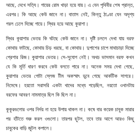
আছে, দেখে সত্যি। গায়ের রোম খাড়া হয়ে যায়। এ যেন পৃথিবীর শেষ প্রান্ত,
এরপর। কি আছে কেউ জানে না। বাতাস নেই, কিন্তু ঠাণ্ডা যেন অদৃশ্য
গরল ঢেলে দিচ্ছে গায়ে। স্থির হয়ে আছে কুয়াশা।
স্থির কুয়াশার ভেতর কি ঘটছে কেউ জানে না। দৃষ্টি চললে দেখা যায় বরফ
কোথায় ফাটছে, কোথায় চিড় ধরছে, বা কোথায়। দুপাশের চাপে মাথাচাড়া দিচ্ছে
প্রেশার রিজ। কুয়াশার ভেতর। সে-সুযোগ নেই। অথচ ভাসমান বরফ কখন
যে কি মূর্তি ধারণ করবে কেউ বলতে পারে না। অনেক সময় দেখা গেছে,
কুয়াশার ভেতর গোটা স্লেজ টীম অকস্মাৎ ডুবে গেছে আর্কটিক সাগরে।
নিমেষে। হয়তো সরাসরি একটা খাদের মধ্যে পড়েছিল, নয়তো ওখানটায়
বরফের আবরণ নামমাত্র ছিল কি ছিল না।
কুকুরগুলোর ওপর নির্দয় না হয়ে উপায় থাকল না। কষে বার কয়েক চাবুক মারার
পর হাঁটতে শুরু করল ওগুলো। তারপর ছুটল, তবে তার আগে আরও কিছু
চাবুকের বাড়ি জুটল কপালে।