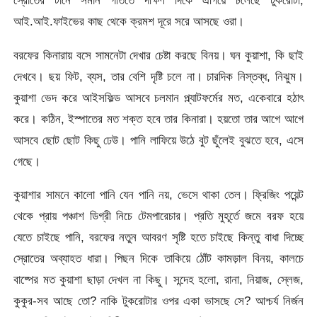
স্রোতের টানে সমান গতিতে দক্ষিণ দিকে এগিয়ে চলেছে টুকরোটা,
আই.আই.ফাইভের কাছ থেকে ক্রমশ দূরে সরে আসছে ওরা।
বরফের কিনারায় বসে সামনেটা দেখার চেষ্টা করছে বিনয়। ঘন কুয়াশা, কি ছাই
দেখবে। ছয় ফিট, ব্যস, তার বেশি দৃষ্টি চলে না। চারদিক নিস্তব্ধ, নিঝুম।
কুয়াশা ভেদ করে আইসফিল্ড আসবে চলমান প্ল্যাটফর্মের মত, একেবারে হঠাৎ
করে। কঠিন, ইস্পাতের মত শক্ত হবে তার কিনারা। হয়তো তার আগে আগে
আসবে ছোট ছোট কিছু ঢেউ। পানি লাফিয়ে উঠে বুট ছুঁলেই বুঝতে হবে, এসে
গেছে।
কুয়াশার সামনে কালো পানি যেন পানি নয়, ভেসে থাকা তেল। ফ্রিজিং পয়েন্ট
থেকে প্রায় পঞ্চাশ ডিগ্রী নিচে টেমপারেচার। প্রতি মুহূর্তে জমে বরফ হয়ে
যেতে চাইছে পানি, বরফের নতুন আবরণ সৃষ্টি হতে চাইছে কিন্তু বাধা দিচ্ছে
স্রোতের অব্যাহত ধারা। পিছন দিকে তাকিয়ে ঠোঁট কামড়াল বিনয়, কালচে
বাষ্পের মত কুয়াশা ছাড়া দেখল না কিছু। সন্দেহ হলো, রানা, নিয়াজ, স্লেজ,
কুকুর-সব আছে তো? নাকি টুকরোটার ওপর একা ভাসছে সে? আশ্চর্য নির্জন