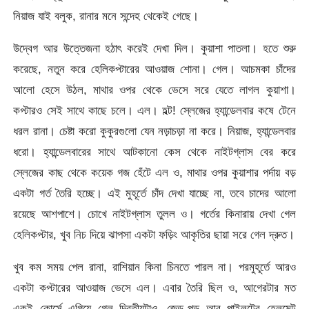
নিয়াজ যাই বলুক, রানার মনে সন্দেহ থেকেই গেছে।
উদ্বেগ আর উত্তেজনা হঠাৎ করেই দেখা দিল। কুয়াশা পাতলা। হতে শুরু
করেছে, নতুন করে হেলিকপ্টারের আওয়াজ শোনা। গেল। আচমকা চাঁদের
আলো হেসে উঠল, মাথার ওপর থেকে ভেসে সরে যেতে লাগল কুয়াশা।
কপ্টারও সেই সাথে কাছে চলে। এল। হল্ট! স্লেজের হ্যান্ডেলবার কষে টেনে
ধরল রানা। চেষ্টা করো কুকুরগুলো যেন নড়াচড়া না করে। নিয়াজ, হ্যান্ডেলবার
ধরো। হ্যান্ডেলবারের সাথে আটকানো কেস থেকে নাইটগ্লাস বের করে
স্লেজের কাছ থেকে কয়েক গজ হেঁটে এল ও, মাথার ওপর কুয়াশার পর্দায় বড়
একটা গর্ত তৈরি হচ্ছে। এই মুহূর্তে চাঁদ দেখা যাচ্ছে না, তবে চাদের আলো
রয়েছে আশপাশে। চোখে নাইটগ্লাস তুলল ও। গর্তের কিনারায় দেখা গেল
হেলিকপ্টার, খুব নিচ দিয়ে ঝাপসা একটা ফড়িং আকৃতির ছায়া সরে গেল দ্রুত।
খুব কম সময় পেল রানা, রাশিয়ান কিনা চিনতে পারল না। পরমুহূর্তে আরও
একটা কপ্টারের আওয়াজ ভেসে এল। এবার তৈরি ছিল ও, আগেরটার মত
একই কোর্সে এগিয়ে গেল দ্বিতীয়টাও, জেড-পড আর পাইলটের হেলমেট