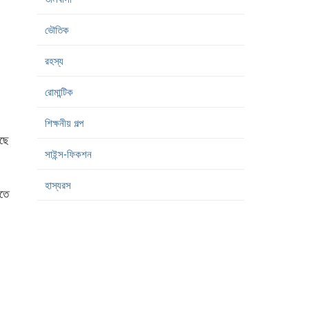
ভৌতিক
রহস্য
রোমান্টিক
শিক্ষনীয় গল্প
ছে
সাইন্স-ফিকশন
হাস্যরস
তে