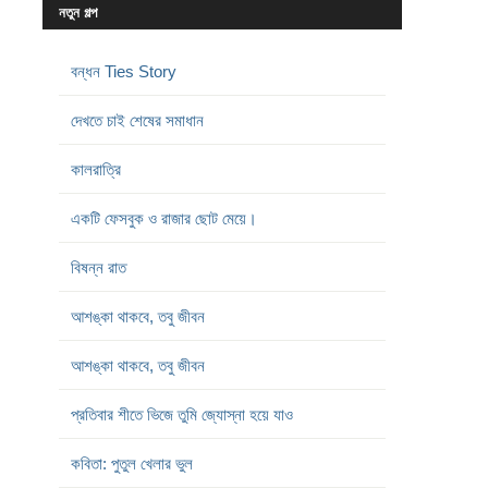
নতুন গল্প
বন্ধন Ties Story
দেখতে চাই শেষের সমাধান
কালরাত্রি
একটি ফেসবুক ও রাজার ছোট মেয়ে।
বিষন্ন রাত
আশঙ্কা থাকবে, তবু জীবন
আশঙ্কা থাকবে, তবু জীবন
প্রতিবার শীতে ভিজে তুমি জ্যোস্না হয়ে যাও
কবিতা: পুতুল খেলার ভুল