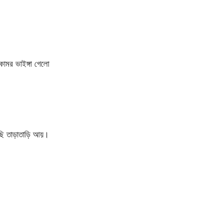
মর ভাইঙ্গা গেলো
াছি তাড়াতাড়ি আয়।