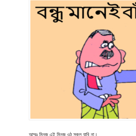
আম্মুঃ মিনজু এই মিনজু ওঠ স্কুল যাবি না।