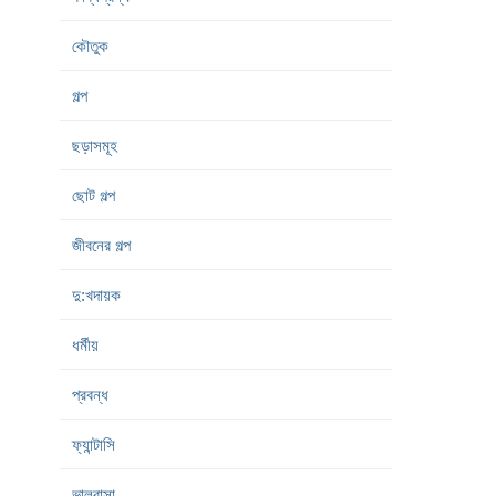
কৌতুক
গল্প
ছড়াসমূহ
ছোট গল্প
জীবনের গল্প
দু:খদায়ক
ধর্মীয়
প্রবন্ধ
ফ্যান্টাসি
ভালবাসা