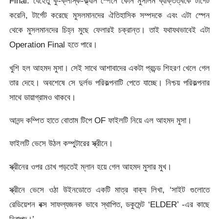
Final. যেহেতু কু-ক্লাস্ক-ক্ল্যান স্পেনে কোন মুসলিম ব্যক্তিত্বকে টার্গেট
করেনি, টার্গেট করেছে মুসলমানদের ঐতিহাসিক সম্পদকে এবং এটা স্পেন
থেকে মুসলমানদের চিহ্ন মুছে ফেলারই চক্রান্ত। তাই যথাযথভাবেই এটা
Operation Final হতে পারে।
খুশি হল আহমদ মুসা। সেই সাথে আশাবাদের একটা প্রচন্ড শিহরণ খেলে গেল
তার দেহে। অবশেষে সে দুর্লভ পরিকল্পনাটি পেতে যাচ্ছে। নিশ্চয় পরিকল্পনার
সাথে ডায়াগ্রামও থাকবে।
আনন্দ কম্পিত হাতে বোতাম টিপে OF ফাইলটি নিয়ে এল আহমদ মুসা।
ফাইলটি ভেসে উঠল কম্পুটারের স্ক্রীনে।
স্ক্রীনের ওপর চোখ পড়তেই ম্লান হয়ে গেল আহমদ মুসার মুখ।
স্ক্রীনে ভেসে ওঠা উইনডোতে একটি মাত্র বাক্য লিখা, ‘সাইট গুলোতে
রেডিয়েশন বক্স সাফল্যজনক ভাবে স্থাপিত, ডকুমেন্ট ‘ELDER’ -এর কাছে
নিরাপদ।’