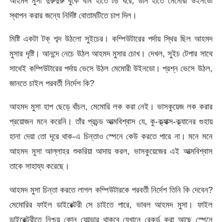
আহমদ মুসা দুরুদুরু বুকে বাম হাতে টর্চ ধরে, ডান হাতে মেমোরী উইনডো
স্থাপন করার জন্যে নির্দিষ্ট বোতামটিতে চাপ দিল।
মিষ্টি একটা টক্ শব্দ উঠলো সুইচের। কম্পিউটারের পর্দায় স্থির ছিল আহমদ
মুসার দৃষ্টি। আনন্দে নেচে উঠল আহমদ মুসার চোখ। দেখল, সুইচ টেপার সাথে
সাথেই কম্পিউটারের পর্দায় ভেসে উঠল মেমোরী উইনডো। প্রশ্ন ভেসে উঠল,
জানতে চাইল পরবর্তী নির্দেশ কি?
আহমদ মুসা হাপ ছেড়ে বাঁচল, মেমোরি লক করা নেই। ভাসকুয়েজ লক করার
প্রয়োজন মনে করেনি। তাঁর প্রচন্ড আত্মবিশ্বাস যে, কু-ক্ল্যাক্স-ক্ল্যানের গুহায়
হানা দেয়া তো দূরে থাক-এ চিন্তাও স্পেনে কেউ করতে পারে না। মনে মনে
আহমদ মুসা আল্লাহর শুকরিয়া আদায় করল, ভাসকুয়েজের এই আত্মবিশ্বাস
তাকে সাহায্য করেছে।
আহমদ মুসা চিন্তা করতে লাগল কম্পিউটারকে পরবর্তী নির্দেশ তিনি কি দেবেন?
মেমোরির ফাইল ডাইরেক্টরী সে চাইতে পারে, ভাবল আহমদ মুসা। ফাইল
ডাইরেক্টরীতে নিশ্চয় কোন ফোল্ডার থাকবে যেখানে রেকর্ড করা আছে স্পেনে