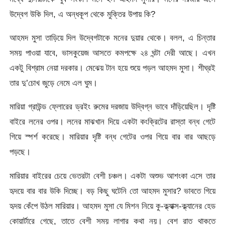
উদ্বেগ উকি দিল, এ অন্ধকূপ থেকে মুক্তির উপায় কি?
আহমদ মুসা তাড়িয়ে দিল উদ্বেগটাকে মনের দুয়ার থেকে। বলল, এ চিন্তার
সময় পাওয়া যাবে, ভাসকুয়েজ আসতে কমপক্ষে ২৪ ঘন্টা দেরী আছে। এখন
একটু বিশ্রাম নেয়া দরকার। মেঝেয় টান হয়ে শুয়ে পড়ল আহমদ মুসা। শীঘ্রই
তার দু’চোখ জুড়ে নেমে এল ঘুম।
মারিয়া গ্রাউন্ড ফ্লোরের ড্রইং রুমের দরজায় উদ্বিগ্ন ভাবে দাঁড়িয়েছিল। দৃষ্টি
বাইরে লনের ওপর। লনের মাঝখান দিয়ে একটা কংক্রিটের রাস্তা বন্ধ গেটে
গিয়ে স্পর্শ করেছে। মারিয়ার দৃষ্টি বন্ধ গেটের ওপর গিয়ে বার বার আছড়ে
পড়ছে।
মারিয়ার বাইরের চেয়ে ভেতরটা বেশী চঞ্চল। একটা অশুভ আশংকা এসে তার
হৃদয়ে বার বার উকি দিচ্ছে। বড় কিছু ঘটেনি তো আহমদ মুসার? ভাবতে গিয়ে
হৃদয় কেঁপে উঠল মারিয়ার। আহমদ মুসা যে মিশন নিয়ে কু-ক্ল্যাক্স-ক্ল্যানের হেড
কোয়ার্টারে গেছে, তাতে বেশী সময় লাগার কথা নয়। বেশ রাত থাকতে