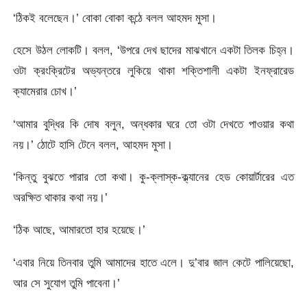
‘ঠিকই বলেছেন।’ বোকা বোকা কন্ঠে বলল আহমদ মুসা।
হেসে উঠল লোকটি। বলল, ‘উপরে দেখ ছাদের মাঝখানে একটা তিলক চিহ্ন।
ওটা ক্রংক্রিটের অভ্যন্তরে লুকিয়ে থাকা শক্তিশালী একটা ইনফ্রারেড
ক্যামেরার চোখ।’
‘আমার বুদ্ধির কি দোষ বলুন, অন্ধকার ঘরে তো ওটা দেখতে পাওয়ার কথা
নয়।’ ঠোটে হাসি টেনে বলল, আহমদ মুসা।
‘কিন্তু বুঝতে পারার তো কথা। কু-ক্লাস্ক-ক্ল্যানের হেড কোয়ার্টারের এত
অরক্ষিত থাকার কথা নয়।’
‘ঠিক আছে, আমারতো হার হয়েছে।’
‘এবার নিয়ে তিনবার তুমি আমাদের হাতে এলে। দু’বার জাল কেটে পালিয়েছো,
আর সে সুযোগ তুমি পাবেনা।’