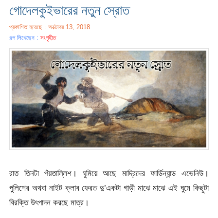
গোদেলকুইভারের নতুন স্রোত
প্রকাশিত হয়েছে : অক্টোবর 13, 2018
গল্প লিখেছেন :
সংগৃহীত
রাত তিনটা পঁয়তাল্লিশ। ঘুমিয়ে আছে মাদ্রিদের ফার্ডিন্যান্ড এভেনিউ।
পুলিশের অথবা নাইট ক্লাব ফেরত দু’একটা গাড়ী মাঝে মাঝে এই ঘুমে কিছুটা
বিরক্তি উৎপাদন করছে মাত্র।