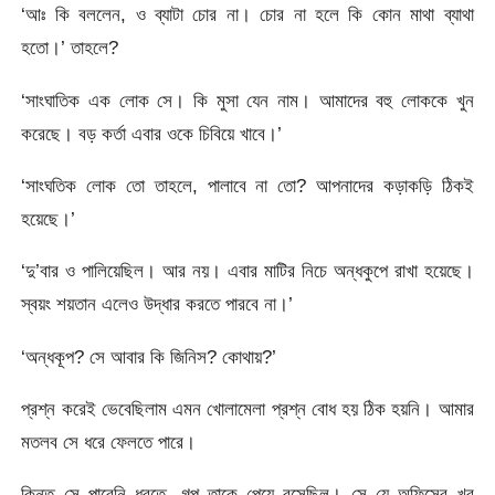
‘আঃ কি বললেন, ও ব্যাটা চোর না। চোর না হলে কি কোন মাথা ব্যাথা
হতো।’ তাহলে?
‘সাংঘাতিক এক লোক সে। কি মুসা যেন নাম। আমাদের বহু লোককে খুন
করেছে। বড় কর্তা এবার ওকে চিবিয়ে খাবে।’
‘সাংঘতিক লোক তো তাহলে, পালাবে না তো? আপনাদের কড়াকড়ি ঠিকই
হয়েছে।’
‘দু’বার ও পালিয়েছিল। আর নয়। এবার মাটির নিচে অন্ধকুপে রাখা হয়েছে।
স্বয়ং শয়তান এলেও উদ্ধার করতে পারবে না।’
‘অন্ধকূপ? সে আবার কি জিনিস? কোথায়?’
প্রশ্ন করেই ভেবেছিলাম এমন খোলামেলা প্রশ্ন বোধ হয় ঠিক হয়নি। আমার
মতলব সে ধরে ফেলতে পারে।
কিন্তু সে পারেনি ধরতে, গল্প তাকে পেয়ে বসেছিল। সে যে অফিসের খুব