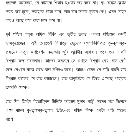
ধরতেই অভ্যস্ত, সে কাউকে শিকার হওয়ার ভয় করে না। কু- ক্ল্যাক্স-ক্ল্যান
সবার ঘরে ঢুকে, সবাইকে তাড়া করে, তার ঘরে আবার ঢুকবে কে। এমন সাহস
কারও আছে বলে তারা মনে করে না।
পূর্ব পশ্চিম লম্বা অফিস বিল্ডিং এর তৃতীয় তলার একদম পশ্চিমের রুমটি
ভাসকুয়েজের। এই তলাতেই মিনাত্রা সেন্ডোর স্থলাভিসিক্ত কু-ক্লাস্ক-
ক্ল্যানের নতুন অপারেশন কমান্ডার জুরি জুরিটার অফিস। তবে তার একটি
বিশ্রাম কক্ষ চারতলায়। কাজের অবসরে সে এখানে বিশ্রাম নেয়, রাত বেশী
হলে সেখানে মাঝে মাঝে রাত যপিনও করে। আজও যেমন সে বাড়ি যায়নি-তার
বিশ্রাম কক্ষেই সে রাত কাটাচ্ছে। রাত আড়াইটায় সে ফিরে এসেছে পাহারার
তদারকি থেকে।
রাত ঠিক তিনটা পঁয়তাল্লিশ মিনিটে আহমদ মুসার গাড়ী সাপের মত নিঃশব্দে
এসে থামল কু-ক্ল্যাস্ক-ক্ল্যান বিল্ডিং-এর পশ্চিম দিকে একটা ঝাউ গাছের
পাশে।