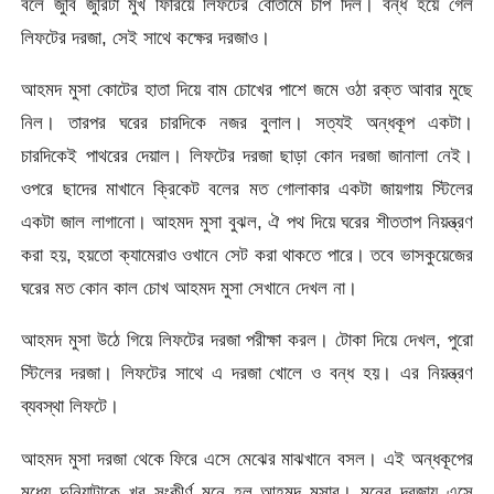
বলে জুবি জুরিটা মুখ ফিরিয়ে লিফটের বোতামে চাপ দিল। বন্ধ হয়ে গেল
লিফটের দরজা, সেই সাথে কক্ষের দরজাও।
আহমদ মুসা কোটের হাতা দিয়ে বাম চোখের পাশে জমে ওঠা রক্ত আবার মুছে
নিল। তারপর ঘরের চারদিকে নজর বুলাল। সত্যই অন্ধকূপ একটা।
চারদিকেই পাথরের দেয়াল। লিফটের দরজা ছাড়া কোন দরজা জানালা নেই।
ওপরে ছাদের মাখানে ক্রিকেট বলের মত গোলাকার একটা জায়গায় স্টিলের
একটা জাল লাগানো। আহমদ মুসা বুঝল, ঐ পথ দিয়ে ঘরের শীততাপ নিয়ন্ত্রণ
করা হয়, হয়তো ক্যামেরাও ওখানে সেট করা থাকতে পারে। তবে ভাসকুয়েজের
ঘরের মত কোন কাল চোখ আহমদ মুসা সেখানে দেখল না।
আহমদ মুসা উঠে গিয়ে লিফটের দরজা পরীক্ষা করল। টোকা দিয়ে দেখল, পুরো
স্টিলের দরজা। লিফটের সাথে এ দরজা খোলে ও বন্ধ হয়। এর নিয়ন্ত্রণ
ব্যবস্থা লিফটে।
আহমদ মুসা দরজা থেকে ফিরে এসে মেঝের মাঝখানে বসল। এই অন্ধকূপের
মধ্যে দুনিয়াটাকে খুব সংকীর্ণ মনে হল আহমদ মুসার। মনের দরজায় এসে