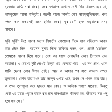
ব্যবসাও মাঠে মারা যাবে। তবে তোমাকে এখানে বেশী দিন থাকতে হবে না,
ভাসকুয়েজ আসা পর্যন্তই। জরুরী কাজে আজই গেল সানফ্রান্সিসকো, খবর
পেলে কাল সকালেই এসে হাজির হবে। খুব বেশী হলে সন্ধ্যাতক সময়
লাগবে।
জুবি জুরিটা উঠে যাবার জন্যে লিফটের বোতামের দিকে হাত বাড়িয়েও আবার
হাত টেনে নিল। আহমদ মুসার দিকে তাকিয়ে বলল, শুন, রোবট ‘ডেভিল’
তোমাকে খাবার দিয়ে যাবে। দেখ ওর সাথে বেয়াদবির কোন চিন্তাও যেন
করোনা। ও চোখের দৃষ্টি দেখেই চিন্তা ধরে ফেলতে পারে। ওর দশ চোখ, ওকে
ফাকি দেবার কোন উপায় নেই। আর ও আসার পর হাত কখনও ওপরে
তুলবেনা। কোন হাত যখন তার লক্ষ্যে ওপরে ওঠে, তখন সে পাগল হয়ে যায়।
ও তখন তুলাধুনো করে ছাড়বে মনে রেখ। ও কাউকে প্রাণে মারেনা, কিন্তু
কেউ ওর হাতে পড়লে তাকে ছয় মাস হাসপাতালে থাকতে হয়, জীবনের মত পঙ্গু
হয়ে যায় সে।’