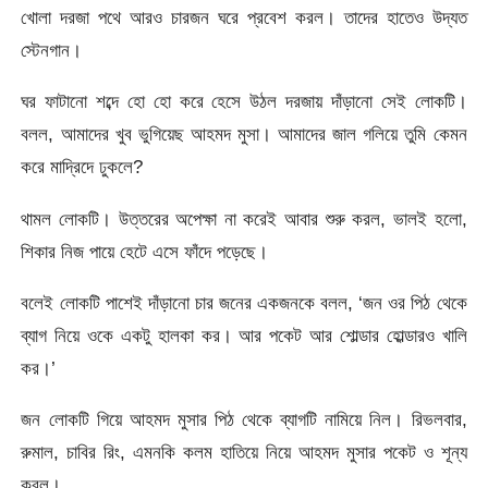
খোলা দরজা পথে আরও চারজন ঘরে প্রবেশ করল। তাদের হাতেও উদ্যত
স্টেনগান।
ঘর ফাটানো শব্দে হো হো করে হেসে উঠল দরজায় দাঁড়ানো সেই লোকটি।
বলল, আমাদের খুব ভুগিয়েছ আহমদ মুসা। আমাদের জাল গলিয়ে তুমি কেমন
করে মাদ্রিদে ঢুকলে?
থামল লোকটি। উত্তরের অপেক্ষা না করেই আবার শুরু করল, ভালই হলো,
শিকার নিজ পায়ে হেটে এসে ফাঁদে পড়েছে।
বলেই লোকটি পাশেই দাঁড়ানো চার জনের একজনকে বলল, ‘জন ওর পিঠ থেকে
ব্যাগ নিয়ে ওকে একটু হালকা কর। আর পকেট আর শোল্ডার হোল্ডারও খালি
কর।’
জন লোকটি গিয়ে আহমদ মুসার পিঠ থেকে ব্যাগটি নামিয়ে নিল। রিভলবার,
রুমাল, চাবির রিং, এমনকি কলম হাতিয়ে নিয়ে আহমদ মুসার পকেট ও শূন্য
করল।