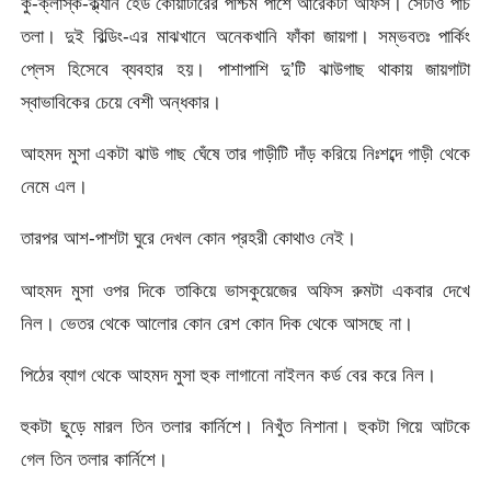
কু-ক্লাস্ক-ক্ল্যান হেড কোয়ার্টারের পশ্চিম পাশে আরেকটা অফিস। সেটাও পাঁচ
তলা। দুই বিল্ডিং-এর মাঝখানে অনেকখানি ফাঁকা জায়গা। সম্ভবতঃ পার্কিং
প্লেস হিসেবে ব্যবহার হয়। পাশাপাশি দু’টি ঝাউগাছ থাকায় জায়গাটা
স্বাভাবিকের চেয়ে বেশী অন্ধকার।
আহমদ মুসা একটা ঝাউ গাছ ঘেঁষে তার গাড়ীটি দাঁড় করিয়ে নিঃশব্দে গাড়ী থেকে
নেমে এল।
তারপর আশ-পাশটা ঘুরে দেখল কোন প্রহরী কোথাও নেই।
আহমদ মুসা ওপর দিকে তাকিয়ে ভাসকুয়েজের অফিস রুমটা একবার দেখে
নিল। ভেতর থেকে আলোর কোন রেশ কোন দিক থেকে আসছে না।
পিঠের ব্যাগ থেকে আহমদ মুসা হুক লাগানো নাইলন কর্ড বের করে নিল।
হুকটা ছুড়ে মারল তিন তলার কার্নিশে। নিখুঁত নিশানা। হুকটা গিয়ে আটকে
গেল তিন তলার কার্নিশে।