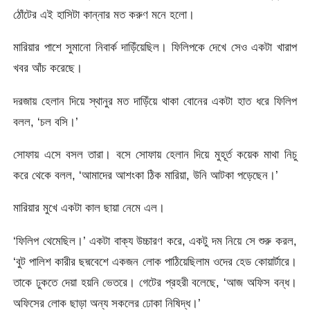
ঠোঁটের এই হাসিটা কান্নার মত করুণ মনে হলো।
মারিয়ার পাশে সুমানো নিবার্ক দাড়িঁয়েছিল। ফিলিপকে দেখে সেও একটা খারাপ
খবর আঁচ করেছে।
দরজায় হেলান দিয়ে স্থানুর মত দাড়িঁয়ে থাকা বোনের একটা হাত ধরে ফিলিপ
বলল, ‘চল বসি।’
সোফায় এসে বসল তারা। বসে সোফায় হেলান দিয়ে মুহূর্ত কয়েক মাথা নিচু
করে থেকে বলল, ‘আমাদের আশংকা ঠিক মারিয়া, উনি আটকা পড়েছেন।’
মারিয়ার মুখে একটা কাল ছায়া নেমে এল।
‘ফিলিপ থেমেছিল।’ একটা বাক্য উচ্চারণ করে, একটু দম নিয়ে সে শুরু করল,
‘বুট পালিশ কারীর ছদ্মবেশে একজন লোক পাঠিয়েছিলাম ওদের হেড কোয়ার্টারে।
তাকে ঢুকতে দেয়া হয়নি ভেতরে। গেটের প্রহরী বলেছে, ‘আজ অফিস বন্ধ।
অফিসের লোক ছাড়া অন্য সকলের ঢোকা নিষিদ্ধ।’