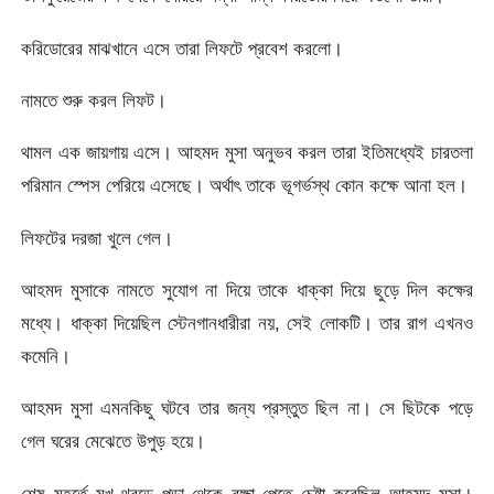
করিডোরের মাঝখানে এসে তারা লিফটে প্রবেশ করলো।
নামতে শুরু করল লিফট।
থামল এক জায়গায় এসে। আহমদ মুসা অনুভব করল তারা ইতিমধ্যেই চারতলা
পরিমান স্পেস পেরিয়ে এসেছে। অর্থাৎ তাকে ভূগর্ভস্থ কোন কক্ষে আনা হল।
লিফটের দরজা খুলে গেল।
আহমদ মুসাকে নামতে সুযোগ না দিয়ে তাকে ধাক্কা দিয়ে ছুড়ে দিল কক্ষের
মধ্যে। ধাক্কা দিয়েছিল স্টেনগানধারীরা নয়, সেই লোকটি। তার রাগ এখনও
কমেনি।
আহমদ মুসা এমনকিছু ঘটবে তার জন্য প্রস্তুত ছিল না। সে ছিটকে পড়ে
গেল ঘরের মেঝেতে উপুড় হয়ে।
শেষ মুহূর্তে মুখ থুবড়ে পড়া থেকে রক্ষা পেতে চেষ্টা করেছিল আহমদ মুসা।