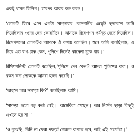
একটু থামল ফিলিপ। তারপর আবার শুরু করল।
‘লোকটি ফিরে এলে একটা সাপ্লায়ার কোম্পানীর এজেন্ট ছদ্মবেশে আমি
গিয়েছিলাম ওদের হেড কোয়ার্টারে। আমাকে রিসেপশন পর্যন্ত যেতে দিয়েছিল।
রিসেপশনের লোকটিও আমাকে ঐ কথায় বলেছিল। শুনে আমি বলেছিলাম, এ
নিয়ে এত রাখ-ঢাক কেন, পুলিশে দিলেই ঝামেলা চুকে যায়।’
রিসিপশনিস্ট লোকটি বলেছিল,‘পুলিশে দেব কেন? আমরা পুলিশের বাবা। ও
রকম কত লোককে আমরা হজম করেছি।’
‘তাহলে আর সমস্যা কি?’ বলেছিলাম আমি।
‘সমস্যা হলো বড় কর্তা নেই। আমেরিকা গেছেন। তার নির্দেশ ছাড়া কিছুই
এখানে হয় না।’
‘ও বুঝেছি, তিনি না ফেরা পযর্ন্ত চোরকে রাখতে হবে, তাই এই সতর্কতা।’