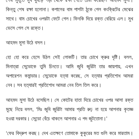
কিন্তু শেষ রক্ষা হলোনা। কপালের বাম পাশটা ঠুকে গেল কংক্রিটের মেঝের
সাথে। বাম চোখের ওপরটা ফেটে গেল। ফিনকি দিয়ে রক্ত বেরিয়ে এল। মুখ
ভেসে গেল সে রক্তে।
আহমদ মুসা উঠে বসল।
হো হো করে হেসে উঠল সেই লোকটি। তার চোখে ক্রুর দৃষ্টি। বলল,
মিনাত্রা সেন্ডোকে তুমি চিনতে। আমি জুবি জুরিটা তার জায়গায়, এখন
অপারেশন কমান্ডার। সেন্ডোকে হত্যা করেছ, সে হত্যার প্রতিশোধ আমরা
নেব। সব হত্যারই প্রতিশোধ আমরা নেব তিল তিল করে।
আহমদ মুসা উঠে বসেছিল। সে কোটের হাতা দিয়ে চোখের ওপর আসা রক্ত
মুছে নিয়ে বলল, ‘মিঃ জুবি জুরিটা আমার প্রতি রুঢ় না হয়ে আপনার কৃতজ্ঞ
হওয়া দরকার। সেন্ডো বেঁচে থাকলে আপনার এ পদ জুটতোনা।’
‘ফের বিদ্রুপ করছ। দেখ এতক্ষণে তোমাকে কুকুরের মত গুলি করে মারতাম।