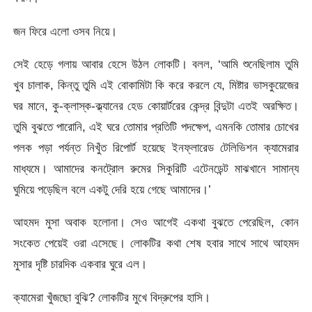
জন ফিরে এলো ওসব নিয়ে।
সেই হেড়ে গলায় আবার হেসে উঠল লোকটি। বলল, ‘আমি শুনেছিলাম তুমি
খুব চালাক, কিন্তু তুমি এই বোকামিটা কি করে করলে যে, মিষ্টার ভাসকুয়েজের
ঘর মানে, কু-ক্লাস্ক-ক্ল্যানের হেড কোয়ার্টরের কেন্দ্র বিন্দুটা এতই অরক্ষিত।
তুমি বুঝতে পারোনি, এই ঘরে তোমার প্রতিটি পদক্ষেপ, এমনকি তোমার চোখের
পলক পড়া পর্যন্ত নিখুঁত রিপোর্ট হয়েছে ইনফ্লারেড টেলিভিশন ক্যামেরার
মাধ্যমে। আমাদের কনট্রোল রুমের সিকুরিটি এটেনডেন্ট মাঝখানে সামান্য
ঘুমিয়ে পড়েছিল বলে একটু দেরি হয়ে গেছে আমাদের।’
আহমদ মুসা অবাক হলোনা। সেও আগেই একথা বুঝতে পেরেছিল, কোন
সংকেত পেয়েই ওরা এসেছে। লোকটির কথা শেষ হবার সাথে সাথে আহমদ
মুসার দৃষ্টি চারদিক একবার ঘুরে এল।
ক্যামেরা খুঁজছো বুঝি? লোকটির মুখে বিদ্রুপের হাসি।