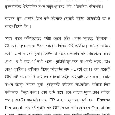
মুসলমানদের ঐতিহাসিক স্থান সমূহ ধ্বংসের সেই ঐতিহাসিক পরিকল্পনা।
আহমদ মুসা বোতাম টিপে কম্পিউটারকে মেমোরি ফাইল ডাইরেক্টরী জ্ঞাপন
করতে নির্দেশ দিল।
সংগে সংগে কম্পিউটারের পর্দায় ভেসে উঠল একটা স্বতন্ত্র উইনডো।
উইনডোর বুকে ভেসে উঠল বোড়া বর্ণমালার দীর্ঘ তালিকা। ওদিকে তাকিয়ে
হতাশ হলো আহমদ মুসা। ফাইল বা ফোল্ডার গুলোর নাম সাংকেতিক ভাবে
লেখা। দু’টি করে বর্ণ দু’টি শব্দের প্রতিনিধিত্ব করে না একটি শব্দের, তাও
বোঝা মুশকিল। তালিকার শীর্ষের ফাইলটির নাম PL বর্ণে লেখা। তার পরেরটি
ON এই ভাবে দশটি ফাইলের তালিকা ফাইল ডাইরেক্টরীতে রয়েছে। কোড
ভাঙার জন্যে আহমদ মুসা প্রত্যেকটি ফাইলের সাংকেতিক বর্ণমালা নিয়ে
গভীরভাবে চিন্তা করল। শেষ দু’টি নামে এসে আহমদ মুসার চোখ আটকে
গেল। একটির সাংকেতিক নাম EP আহমদ মুসা এর অর্থ করল Enemy
Personal. আর সর্বশেষটির নাম OF সে এর অর্থ বের করল Operation