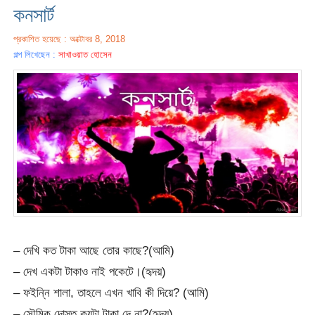
কনসার্ট
প্রকাশিত হয়েছে : অক্টোবর 8, 2018
গল্প লিখেছেন :
সাখাওয়াত হোসেন
– দেখি কত টাকা আছে তোর কাছে?(আমি)
– দেখ একটা টাকাও নাই পকেটে।(হৃদয়)
– ফইন্নি শালা, তাহলে এখন খাবি কী দিয়ে? (আমি)
– সৌমিক দোস্ত কয়টা টাকা দে না?(হৃদয়)