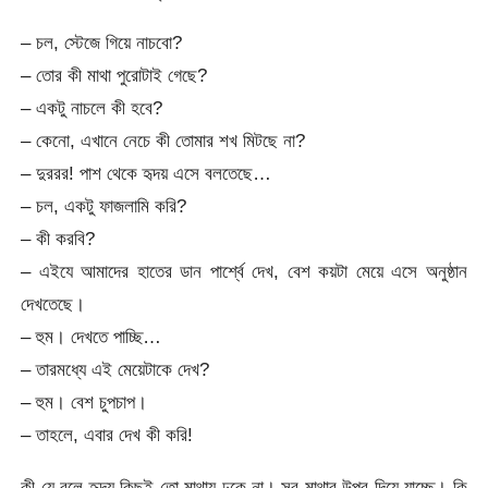
– চল, স্টেজে গিয়ে নাচবো?
– তোর কী মাথা পুরোটাই গেছে?
– একটু নাচলে কী হবে?
– কেনো, এখানে নেচে কী তোমার শখ মিটছে না?
– দুররর! পাশ থেকে হৃদয় এসে বলতেছে…
– চল, একটু ফাজলামি করি?
– কী করবি?
– এইযে আমাদের হাতের ডান পার্শ্বে দেখ, বেশ কয়টা মেয়ে এসে অনুষ্ঠান
দেখতেছে।
– হুম। দেখতে পাচ্ছি…
– তারমধ্যে এই মেয়েটাকে দেখ?
– হুম। বেশ চুপচাপ।
– তাহলে, এবার দেখ কী করি!
কী যে বলে হৃদয় কিছুই তো মাথায় ঢুকে না। সব মাথার উপর দিয়ে যাচ্ছে। কি