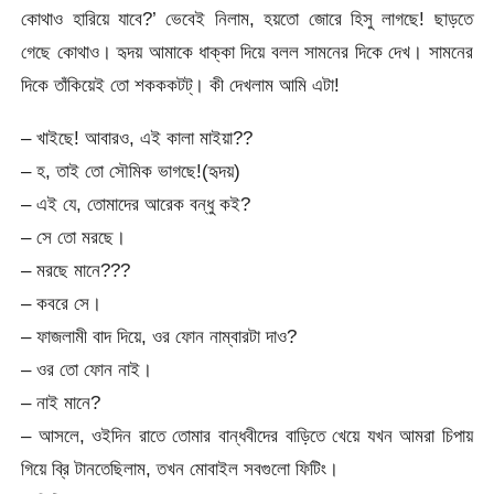
কোথাও হারিয়ে যাবে?’ ভেবেই নিলাম, হয়তো জোরে হিসু লাগছে! ছাড়তে
গেছে কোথাও। হৃদয় আমাকে ধাক্কা দিয়ে বলল সামনের দিকে দেখ। সামনের
দিকে তাঁকিয়েই তো শকককটট্। কী দেখলাম আমি এটা!
– খাইছে! আবারও, এই কালা মাইয়া??
– হ, তাই তো সৌমিক ভাগছে!(হৃদয়)
– এই যে, তোমাদের আরেক বন্ধু কই?
– সে তো মরছে।
– মরছে মানে???
– কবরে সে।
– ফাজলামী বাদ দিয়ে, ওর ফোন নাম্বারটা দাও?
– ওর তো ফোন নাই।
– নাই মানে?
– আসলে, ওইদিন রাতে তোমার বান্ধবীদের বাড়িতে খেয়ে যখন আমরা চিপায়
গিয়ে ব্রি টানতেছিলাম, তখন মোবাইল সবগুলো ফিটিং।