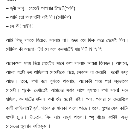
– জ্বী আপু। হেতেই আপনার উপর?(আমি)
– আমি তো কনসার্টেই যাই নি।(সৌমিক)
– সে কী! মাইরি!
আমি কিছু বলতে গিয়েও, বললাম না। হৃদয় তো ফিক করে হেসেই দিল।
সৌমিক কী বললো এটা! সে বলে কনসার্টেই যায় নি? হি হি হি
অনেকক্ষণ সময় নিয়ে মেয়েটার সাথে কথা বললাম আমরা তিনজন। আসলে,
আমরা যতটা ভয় পাচ্ছিলাম মেয়েটাকে নিয়ে, সেরকম না মেয়েটা। যথেষ্ট ভদ্র
আছে। তবে, কথা বলে বুঝতে পারলাম, অনেকটা গায়ে পড়া স্বভাবের
মেয়েটা। প্রথম দেখাতেই আমাদের সবার সাথে য্যামনে কথা বলল! মনে
হচ্ছিল, কনসার্টের ঘটনার কথা তাঁর মনেই নাই। আর, আমরা যে মেয়েটাকে
কালী বলছিলাম? হ্যাঁ, গায়ের রং হালকা কালো আছে। তবে, মুখের ফেস কাটিং
যথেষ্ট সুন্দর। উচ্চতায়, সিম সাম লম্বা পাতলা। শুধু গায়ের রংটাই অন্য
মেয়েদের তুলনায় ব্যতিক্রম।