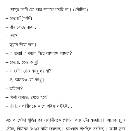
– দোস্ত আমি তো আর থাকতে পারছি না। (সৌমিক)
– কেনো?(আমি)
– গান চলছে বক্সে..
– তো?
– ড্যান্স দিতে হবে।
– এ হৃদয়! এ কাকে নিয়ে আসলাম আমরা?
– কেনো, তোর বন্ধু!
– এ বেটা! তোর বন্ধু হয় না?
– হ, আমারও তো বন্ধু।
– তাইলে?
– ক্ষির্ধা লাগছে, খেতে হবে!
– দাঁড়া, স্বপনীলকে আগে পাইয়া লইইই…
অনেক খোঁজা খুজির পর স্বপনীলকে পেলাম কনসার্টের ময়দানে। অনেক সুন্দর
স্টেজ, বিভিন্ন রংঙের বাতি জ্বলছে। চমৎকার লাগছিল সবকিছু। যথেষ্ট সুন্দর