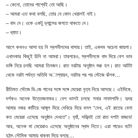
– কেনো, তোদের পার্শ্বেই তো আছি।
– আমরা এত কথা বলছি, তোর যে কোন খেয়ালই নাই।
– বাদ দে। ওকে একটু ড্যান্সের জগতে থাকতে দে।
– ধ্যাত।
আগে কখনও আসা হয় নি স্বপনীলদের বাসায়। তাই, একদম অচেনা জায়গা।
এখানকার কিছুই চিনি না আমরা। তারপরেও, স্বপনীলকে বাদ দিয়ে বেশ ভাব
ভঙ্গি নিয়ে চলছি আমরা তিনজন। রাত নয়টায় অনুষ্ঠান শুরু হল। রাত আটটা
থেকে নয়টা পর্যন্ত অতিথি অাপ্যায়ন, নয়টার পর পর স্টেজে ঝঁলক…
রীতিমত স্টেজে ডি.জে গানের সঙ্গে সঙ্গে মেয়েরা নৃত্য নিয়ে আসছে। এইদিকে,
দর্শকও অনেক উত্তেজনাকর। বেশ ভালই চলছে সবার লাফালাফি। হৃদয়
আমার নজর কাটিয়ে আঙ্গুল দিয়ে দেখিয়ে দিয়ে বলল “দেখ, এই রাতের বেলা
কত মেয়েরা এসেছে অনুষ্ঠান দেখতে”। হ্যাঁ, সত্ত্যিই তো রাত দশটা বাজবে!
আর, অনেক মা মেয়েরাও এসেছে অনুষ্ঠানের স্বাদ নিতে। এরা পারেও বটে!
হঠাৎ সৌমিক আমায় ধাক্কা দিয়ে বলছে…