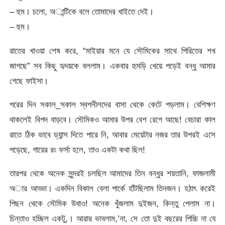
– হুম। চলো, অান্টিকে বলে তোমাদের খাইতে দেই।
– হুম।
রাতের খাওয়া শেষ করে, “মাইয়ার মনে যে সৌমিকের সাথে পিরিতের শখ
জাগছে” সব কিছু হৃদয়কে বললাম। একবার হুমড়ি খেয়ে পড়েই বন্ধু আমার
গেছে ফাইসা।
পরের দিন সকাল_সকাল স্বপনীলদের বাসা থেকে কেটে পড়লাম। বেশিক্ষণ
থাকলেই বিপদ বাড়বে। সৌমিকও আমার উপর বেশ রেগে আছে! বেচারা কাল
রাতে ঠিক ভাবে ড্যান্স দিতে পারে নি, আবার মেয়েটার নজর তার উপরই এসে
পড়েছে, গায়ের রং ফর্সা হলে, তাও একটা কথা ছিল!
তারপর থেকে অনেক সুন্দরই চলছিল আমাদের তিন বন্ধুর শয়তানি, ফাজলামী
অার আড্ডা। একদিন বিকাল বেলা পার্কে হাঁটছিলাম তিনজন। হঠাৎ করেই
পিছন থেকে সৌমিক উধাও! অনেক খুঁজলাম দুইজন, কিন্তু পেলাম না।
চিন্তাও হচ্ছিল একটু,। আরার ভাবলাম,’না, সে তো দুই বছরের পিচ্চি না যে