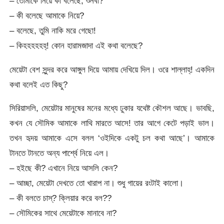
– তোমাকে নিয়ে কী বলেছে, শুনবা?
– কী বলেছে আমাকে নিয়ে?
– বলেছে, তুমি নাকি মরে গেছো!
– কিহহহহহহ্! কোন হারামজাদা এই কথা বলেছে?
মেয়েটা বেশ সুন্দর করে আঙ্গুল দিয়ে আমায় দেখিয়ে দিল। ওরে শাল্লাহ্! একদিন
কথা বলেই এত কিছু?
সিরিয়াসলি, মেয়েটার মানুষের মনের মধ্যে ঢুকার যথেষ্ট কৌশল আছে। ভাবছি,
কখন যে সৌমিক আমাকে লাথি মারতে আসে! তার আগে কেটে পড়াই ভাল।
তখন হৃদয় আমাকে এসে বলল ‘ওইদিকে একটু চল কথা আছে’। আমাকে
টানতে টানতে অন্য পার্শ্বে নিয়ে এল।
– হইছে কী? এখানে নিয়ে আসলি কেন?
– আচ্ছা, মেয়েটা দেখতে তো খারাপ না। শুধু গায়ের রংটাই কালো।
– কী বলতে চাস্? ক্লিয়ার করে বল??
– সৌমিকের সাথে মেয়েটাকে মানাবে না?