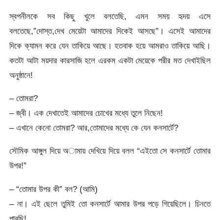
স্বপনীলকে সব কিছু খুলে বলতেছি, এমন সময় হৃদয় এসে
বলতেছে,”দোস্ত,দেখ মেয়েটা আমাদের দিকেই আসছে”। এসেই আমাদের
দিকে ক্যামন করে যেন তাকিয়ে আছে। হতবাক হয়ে আমরাও তাকিয়ে আছি।
কতটা আটা ময়দার কারসাজি হলে এরকম একটা মেয়েকে পরীর মত দেখাইছিল
অনুষ্ঠানে!
– তোমরা?
– জ্বী। এক দেখাতেই আমাদের চোখের মধ্যে তুলে নিছেন!
– এখানে কেনো তোমরা? আর,তোমাদের মধ্যে কে যেন কনসার্টে?
সৌমিক আঙ্গুল দিয়ে অামায় দেখিয়ে দিয়ে বলল “এইতো সে কনসার্টে তোমার
উপর!”
– “তোমার উপর কী” বল? (আমি)
– না। এই ছেলে তুমিই তো কনসার্টে আমার উপর পড়ে গিয়েছিলে। চিনতে
পারছি!