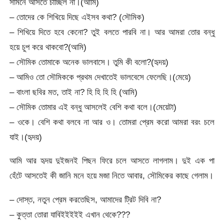
সামনে আসতে চাচ্ছিল না।(আমি)
– তোদের কে শিখিয়ে দিছে এইসব কথা? (সৌমিক)
– শিখিয়ে দিতে হবে কেনো? তুই বলতে পারবি না। আর আমরা তোর বন্ধু
হয়ে চুপ করে থাকবো?(আমি)
– সৌমিক তোমাকে অনেক ভালবাসে। তুমি কী বলো?(হৃদয়)
– আমিও তো সৌমিককে প্রথম দেখাতেই ভালবেসে ফেলেছি।(মেয়ে)
– বাংলা ছবির মত, তাই না? হি হি হি হি (আমি)
– সৌমিক তোমার এই বন্ধু আসলেই বেশি কথা বলে।(মেয়েটা)
– ওকে। বেশি কথা বলবে না আর ও। তোমরা প্রেম করো আমরা বরং চলে
যাই।(হৃদয়)
আমি আর হৃদয় দুইজনই পিছন ফিরে চলে আসতে লাগলাম। দুই এক পা
হেঁটে আসতেই কী জানি মনে হয়ে মজা নিতে আবার, সৌমিকের কাছে গেলাম।
– দোস্ত, নতুন প্রেম করতেছিস, আমাদের ট্রিট দিবি না?
– কুত্তা তোরা যাবিইইইইই এখান থেকে???