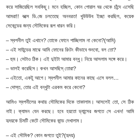
করে সাজিয়েছিল সবকিছু। মনে হচ্ছিল, কোন গোয়াল ঘর থেকে চাঁন্দে এসেছি
আমরা!! বক্সে ডি.জে চলতেছে অনবরত! খুউউউব ইচ্ছা করছিল, কয়েক
সেকেন্ডের জন্য সৌমিকের রূপ ধারন করি।
– স্বপনীল তুই এখানে? তোকে ফোনে পাচ্ছিলাম না কেনো?(আমি)
– এই সাউন্ডের মাঝে আমি ফোনের রিংটং কীভাবে শুনবো, বল তো?
– হুম। সেটাও ঠিক। এই দুইটা আমার বন্ধু। নিয়ে আসলাম সঙ্গে করে।
– ভালই করেছিস। কখন আসছিস্ তোরা?
– এইতো, একটু আগে। স্বপনীল আমার কানের কাছে এসে বলল…
– দোস্ত, তোর এই বন্ধুটা এরকম করে কেনো?
আমিও স্বপনীলের কথায় সৌমিকের দিকে তাকালাম। আসলেই তো, সে ঠিক
নাই। ক্যামন যেন করছে। হবে হয়তো ড্যান্সের জগতে সে এখন! আমি
হৃদয়কে চিমটি কেটে সৌমিকের কান্ড দেখালাম।
– এই সৌমিক? কোন জগতে তুই?(হৃদয়)