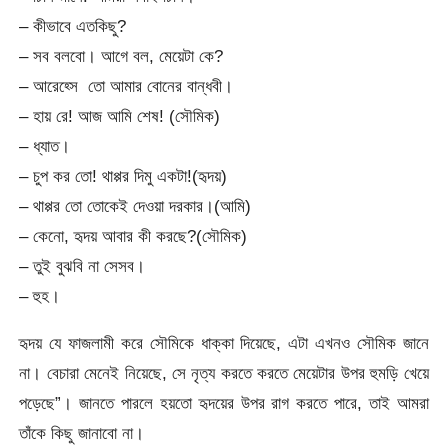
– কীভাবে এতকিছু?
– সব বলবো। আগে বল, মেয়েটা কে?
– আরেহ্সে তো আমার বোনের বান্ধবী।
– হায় রে! আজ আমি শেষ! (সৌমিক)
– ধ্যাত।
– চুপ কর তো! থাপ্পর দিমু একটা!(হৃদয়)
– থাপ্পর তো তোকেই দেওয়া দরকার।(আমি)
– কেনো, হৃদয় আবার কী করছে?(সৌমিক)
– তুই বুঝবি না সেসব।
– হুহ।
হৃদয় যে ফাজলামী করে সৌমিকে ধাক্কা দিয়েছে, এটা এখনও সৌমিক জানে
না। বেচারা মেনেই নিয়েছে, সে নৃত্য করতে করতে মেয়েটার উপর হুমড়ি খেয়ে
পড়েছে”। জানতে পারলে হয়তো হৃদয়ের উপর রাগ করতে পারে, তাই আমরা
তাঁকে কিছু জানাবো না।