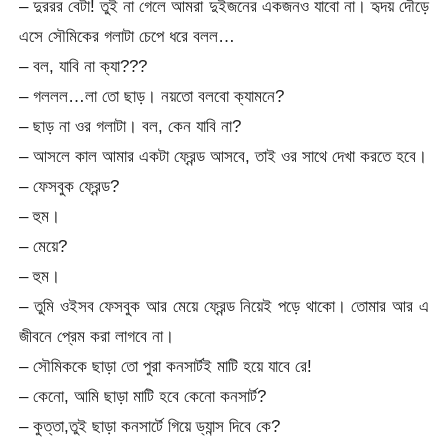
– দুররর বেটা! তুই না গেলে আমরা দুইজনের একজনও যাবো না। হৃদয় দৌড়ে
এসে সৌমিকের গলাটা চেপে ধরে বলল…
– বল, যাবি না ক্যা???
– গললল…লা তো ছাড়। নয়তো বলবো ক্যামনে?
– ছাড় না ওর গলাটা। বল, কেন যাবি না?
– আসলে কাল আমার একটা ফ্রেন্ড আসবে, তাই ওর সাথে দেখা করতে হবে।
– ফেসবুক ফ্রেন্ড?
– হুম।
– মেয়ে?
– হুম।
– তুমি ওইসব ফেসবুক আর মেয়ে ফ্রেন্ড নিয়েই পড়ে থাকো। তোমার আর এ
জীবনে প্রেম করা লাগবে না।
– সৌমিককে ছাড়া তো পুরা কনসার্টই মাটি হয়ে যাবে রে!
– কেনো, আমি ছাড়া মাটি হবে কেনো কনসার্ট?
– কুত্তা,তুই ছাড়া কনসার্টে গিয়ে ড্যান্স দিবে কে?