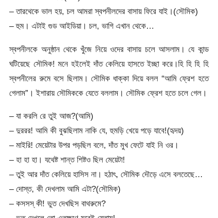
– তারথেকে ভাল হয়, চল আমরা স্বপনীলদের বাসায় ফিরে যাই।(সৌমিক)
– হুম। এটাই গুড আইডিয়া। চল, ভাগি এখান থেকে…
স্বপনীলকে অনুষ্ঠান থেকে খুঁজে নিয়ে ওদের বাসায় চলে আসলাম। যে কান্ড
ঘটিয়েছে সৌমিক! মনে হইলেই দাঁত কেলিয়ে হাসতে ইচ্ছা করে।হি হি হি হি
স্বপনীলের রুমে বসে ছিলাম। সৌমিক ধাক্কা দিয়ে বলল “আমি ফ্রেশ হতে
গেলাম”। ইশারায় সৌমিককে যেতে বললাম। সৌমিক ফ্রেশ হতে চলে গেল।
– যা করলি রে তুই আজ?(আমি)
– দুররর! আমি কী বুঝছিলাম নাকি যে, হুমড়ি খেয়ে পড়ে যাবে!(হৃদয়)
– মাইরি! মেয়েটার উপর পড়ছিল বলে, দাঁত মুখ ফেটে যাই নি ওর।
– হা হা হা। যথেষ্ট শান্ত শিষ্টও ছিল মেয়েটা!
– তুই আর দাঁত কেলিয়ে হাসিস না। হঠাৎ, সৌমিক দৌড়ে এসে বলতেছে…
– দোস্ত, কী দেখলাম আমি এটা?(সৌমিক)
– কসসস্ কী! ভুত দেখছিস বাথরুমে?