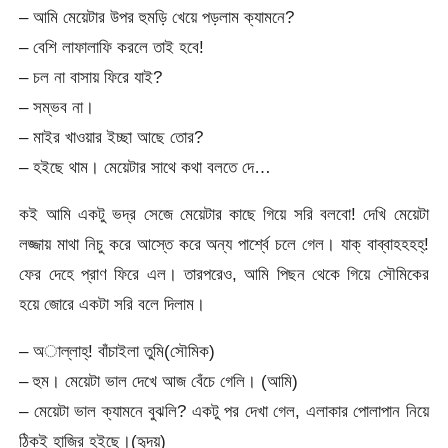
– আমি মেয়েটার উপর হুমড়ি খেয়ে পড়লাম ক্যামনে?
– বেশি লাফালাফি করলে তাই হবে!
– চল না বাসায় ফিরে যাই?
– সম্ভব না।
– মাইর খাওয়ার ইচ্ছা আছে তোর?
– হইছে থাম। মেয়েটার সাথে কথা বলতে দে…
কই আমি একটু ভদ্র সেজে মেয়েটার কাছে গিয়ে সরি বলবো! দেখি মেয়েটা
লজ্জায় মাথা নিচু করে আস্তে করে অন্য পার্শ্বে চলে গেল। যাক্ বাব্বাহহহহ্!
ফের দেহে প্রাণ ফিরে এল। তারপরেও, আমি পিছন থেকে গিয়ে সৌমিকের
হয়ে জোরে একটা সরি বলে দিলাম।
– অাল্লাহ্! বাঁচাইলা তুমি(সৌমিক)
– হুম। মেয়েটা ভাল দেখে আজ বেঁচে গেলি। (আমি)
– মেয়েটা ভাল ক্যামনে বুঝলি? একটু পর দেখা গেল, এলাকার পোলাপান নিয়ে
ঠিকই হাজির হইছে।(হৃদয়)