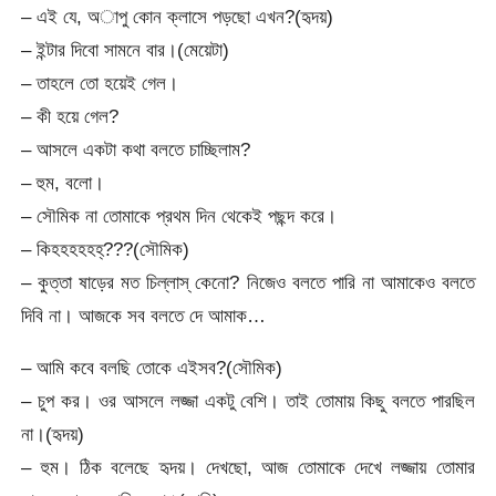
– এই যে, অাপু কোন ক্লাসে পড়ছো এখন?(হৃদয়)
– ইন্টার দিবো সামনে বার।(মেয়েটা)
– তাহলে তো হয়েই গেল।
– কী হয়ে গেল?
– আসলে একটা কথা বলতে চাচ্ছিলাম?
– হুম, বলো।
– সৌমিক না তোমাকে প্রথম দিন থেকেই পছন্দ করে।
– কিহহহহহহ্???(সৌমিক)
– কুত্তা ষাড়ের মত চিল্লাস্ কেনো? নিজেও বলতে পারি না আমাকেও বলতে
দিবি না। আজকে সব বলতে দে আমাক…
– আমি কবে বলছি তোকে এইসব?(সৌমিক)
– চুপ কর। ওর আসলে লজ্জা একটু বেশি। তাই তোমায় কিছু বলতে পারছিল
না।(হৃদয়)
– হুম। ঠিক বলেছে হৃদয়। দেখছো, আজ তোমাকে দেখে লজ্জায় তোমার