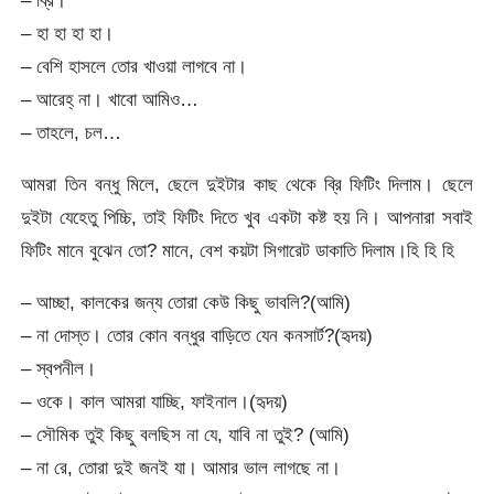
– হা হা হা হা।
– বেশি হাসলে তোর খাওয়া লাগবে না।
– আরেহ্ না। খাবো আমিও…
– তাহলে, চল…
আমরা তিন বন্ধু মিলে, ছেলে দুইটার কাছ থেকে ব্রি ফিটিং দিলাম। ছেলে
দুইটা যেহেতু পিচ্চি, তাই ফিটিং দিতে খুব একটা কষ্ট হয় নি। আপনারা সবাই
ফিটিং মানে বুঝেন তো? মানে, বেশ কয়টা সিগারেট ডাকাতি দিলাম।হি হি হি
– আচ্ছা, কালকের জন্য তোরা কেউ কিছু ভাবলি?(আমি)
– না দোস্ত। তোর কোন বন্ধুর বাড়িতে যেন কনসার্ট?(হৃদয়)
– স্বপনীল।
– ওকে। কাল আমরা যাচ্ছি, ফাইনাল।(হৃদয়)
– সৌমিক তুই কিছু বলছিস না যে, যাবি না তুই? (আমি)
– না রে, তোরা দুই জনই যা। আমার ভাল লাগছে না।