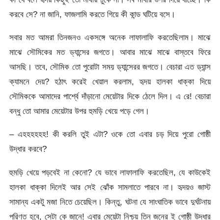
করবে সে? না জানি, ফাজলামি করতে গিয়ে কী কান্ড ঘটিয়ে বসে।
সবার মত আমরা তিনজনও একসঙ্গে অনেক লাফালাফি করতেছিলাম। মাঝে
মাঝে সৌমিকের মত ড্যান্সের জগতে। আবার মাঝে মাঝে বাস্তবে ফিরে
আসছি। তবে, সৌমিক তো পুরোটা সময় ড্যান্সেরর জগতে। বেচারা এত ড্যান্স
ক্যামনে দেয়? হঠাৎ করেই খেয়াল করলাম, হৃদয় হালকা ধাক্কা দিয়ে
সৌমিককে আমাদের পার্শ্বে দাঁড়ানো মেয়েটার দিকে ঠেলে দিল। এ রে! বেচারা
বন্ধু তো আমার মেয়েটার উপর হুমড়ি খেয়ে পড়ে গেল।
– এহহহহহহ! কী করলি তুই এটা? ওকে তো এবার চড় দিয়ে পুরো গোষ্ঠী
উদ্ধার করবে?
হুমড়ি খেয়ে পড়বেই না কেনো? যে ভাবে লাফালাফি করতেছিল, যে কাউকেই
হালকা ধাক্কা দিলেই আর সেই ঝোঁক সামলাতে পারবে না। হৃদয়ও জাস্ট
সামান্য একটু মজা নিতে চেয়েছিল। কিন্তু, ঘটনা যে সাংঘাতিক ভাবে দুর্ঘটনায়
পরিণত হবে, সেটা কে জানে! এবার মেয়েটা নিশ্চয় তিন জনের ই গোষ্ঠী উদ্ধার