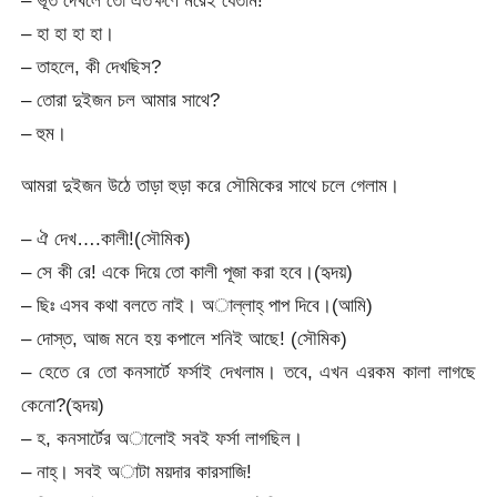
– ভূত দেখলে তো এতক্ষণে মরেই যেতাম!
– হা হা হা হা।
– তাহলে, কী দেখছিস?
– তোরা দুইজন চল আমার সাথে?
– হুম।
আমরা দুইজন উঠে তাড়া হুড়া করে সৌমিকের সাথে চলে গেলাম।
– ঐ দেখ….কালী!(সৌমিক)
– সে কী রে! একে দিয়ে তো কালী পূজা করা হবে।(হৃদয়)
– ছিঃ এসব কথা বলতে নাই। অাল্লাহ্ পাপ দিবে।(আমি)
– দোস্ত, আজ মনে হয় কপালে শনিই আছে! (সৌমিক)
– হেতে রে তো কনসার্টে ফর্সাই দেখলাম। তবে, এখন এরকম কালা লাগছে
কেনো?(হৃদয়)
– হ, কনসার্টের অালোই সবই ফর্সা লাগছিল।
– নাহ্। সবই অাটা ময়দার কারসাজি!