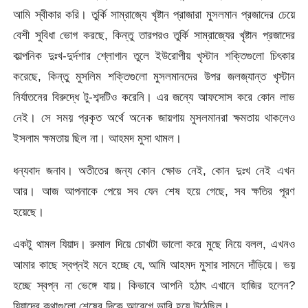
আমি স্বীকার করি। তুর্কি সাম্রাজ্যে খৃষ্টান প্রাজারা মুসলমান প্রজাদের চেয়ে
বেশী সুবিধা ভোগ করছে, কিন্তু তারপরও তুর্কি সাম্রাজ্যের খৃষ্টান প্রজাদের
কাল্পনিক দুঃখ-দুর্দশার শ্লোগান তুলে ইউরোপীয় খৃস্টান শক্তিগুলো চিৎকার
করেছে, কিন্তু মুসলিম শক্তিগুলো মুসলমানদের উপর জলজ্যান্ত খৃস্টান
নির্যাতনের বিরুদ্ধে টু-শব্দটিও করেনি। এর জন্যে আফসোস করে কোন লাভ
নেই। সে সময় প্রকৃত অর্থে অনেক জায়গায় মুসলমানরা ক্ষমতায় থাকলেও
ইসলাম ক্ষমতায় ছিল না। আহমদ মুসা থামল।
ধন্যবাদ জনাব। অতীতের জন্য কোন ক্ষোভ নেই, কোন দুঃখ নেই এখন
আর। আজ আপনাকে পেয়ে সব যেন শেষ হয়ে গেছে, সব ক্ষতির পূরণ
হয়েছে।
একটু থামল যিয়াদ। রুমাল দিয়ে চোখটা ভালো করে মুছে নিয়ে বলল, এখনও
আমার কাছে স্বপ্নই মনে হচ্ছে যে, আমি আহমদ মুসার সামনে দাঁড়িয়ে। ভয়
হচ্ছে স্বপ্ন না ভেঙ্গে যায়। কিভাবে আপনি হঠাৎ এখানে হাজির হলেন?
যিয়াদের কথাগুলো শেষের দিকে আবেগে ভারি হয়ে উঠেছিল।