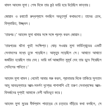
থামল আহমদ মুসা। শেষ দিকে তার কন্ঠ ভারি হয়ে উঠেছিল কান্নায়।
জোয়ান ও রবার্তো রুদ্ধশ্বাসে শুনছিল অভূতপূর্ব কথাগুলো। তাদের চোখ,
বিস্ফারিত, উজ্জ্বল।
‘তারপর।’ আহমদ মুসা থামার সঙ্গে সঙ্গে প্রশ্ন করল জোয়ান।
‘তারপরের ঘটনা খুবই সংক্ষিপ্ত। ঘোড় সওয়ার মুসা ফার্ডিন্যান্ডের একটি
সেনাদলের মধ্যে ঢুকে পড়েছিল। আমৃত্যু লড়েছিল সে। আঘাতে আঘাতে
জর্জরিত হয়েছিল তার দেহ। ভারি বর্ম আচ্ছাদিত মুমূর্ষ দেহ তার ডুবে গিয়েছিল
সেনিলের পানিতে।’
আহমদ মুসা থামল। থেমেই আবার শুরু করল, গ্রানাডার দিকে তাকিয়ে সুলতান
আবু আবদুল্লাহর আত্ম-সমর্পণ দৃশ্যের পাশাপাশি এই তরুণ সেনাধ্যক্ষের আত্ম-
বিসর্জনের দৃশ্যই আমাকে বেশী অভিভূত করে।
আহমদ মুসা মুরের দীর্ঘশ্বাস পাহাড়ের যে চত্তরে দাঁড়িয়ে কথা বলছিল, সে