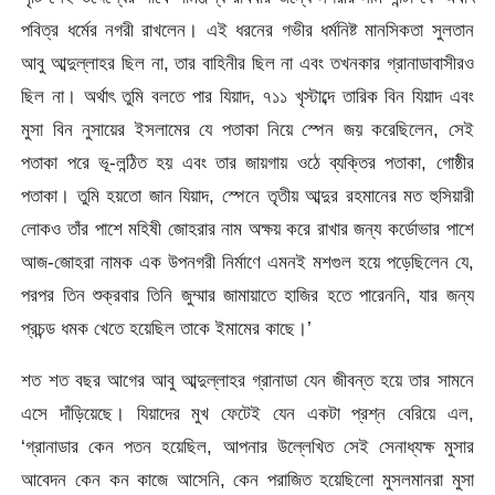
পবিত্র ধর্মের নগরী রাখলেন। এই ধরনের গভীর ধর্মনিষ্ট মানসিকতা সুলতান
আবু আব্দুল্লাহর ছিল না, তার বাহিনীর ছিল না এবং তখনকার গ্রানাডাবাসীরও
ছিল না। অর্থাৎ তুমি বলতে পার যিয়াদ, ৭১১ খৃস্টাব্দে তারিক বিন যিয়াদ এবং
মুসা বিন নুসায়ের ইসলামের যে পতাকা নিয়ে স্পেন জয় করেছিলেন, সেই
পতাকা পরে ভূ-লন্ঠিত হয় এবং তার জায়গায় ওঠে ব্যক্তির পতাকা, গোষ্ঠীর
পতাকা। তুমি হয়তো জান যিয়াদ, স্পেনে তৃতীয় আব্দুর রহমানের মত হুসিয়ারী
লোকও তাঁর পাশে মহিষী জোহরার নাম অক্ষয় করে রাখার জন্য কর্ডোভার পাশে
আজ-জোহরা নামক এক উপনগরী নির্মাণে এমনই মশগুল হয়ে পড়েছিলেন যে,
পরপর তিন শুক্রবার তিনি জুম্মার জামায়াতে হাজির হতে পারেননি, যার জন্য
প্রচন্ড ধমক খেতে হয়েছিল তাকে ইমামের কাছে।’
শত শত বছর আগের আবু আব্দুল্লাহর গ্রানাডা যেন জীবন্ত হয়ে তার সামনে
এসে দাঁড়িয়েছে। যিয়াদের মুখ ফেটেই যেন একটা প্রশ্ন বেরিয়ে এল,
‘গ্রানাডার কেন পতন হয়েছিল, আপনার উল্লেখিত সেই সেনাধ্যক্ষ মুসার
আবেদন কেন কন কাজে আসেনি, কেন পরাজিত হয়েছিলো মুসলমানরা মুসা