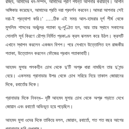
রাজ্য, আমাদের ধন-সম্পদ, আমাদের প্রাণ পর্যন্ত আপনার করায়ত্ব। আপনি
অঙ্গিকার করেছেন, আমাদের প্রতি দয়া প্রদর্শন করবেন। আমরা আপনার সেই
দয়া-ই প্রত্যাশা করি।’ …..ঠিক এই সময় আল-হামরার দূর্গ শীর্ষ থেকে
মুসলিম শাসনের অর্ধচন্দ্র পতাকা ভূ-লুণ্ঠিত হল, আর তার স্থানে সকালের
সোনালি সূর্য কিরণে রৌপ্য নির্মিত প্রকাণ্ড ক্রস ঝলমল করে উঠল। ক্রসটি
এখানে স্থাপন করলেন একজন বিশপ। পরে সেখানে উত্তোলিত হল রাজকীয়
পতাকা, উত্তোলন করলেন ফৌজের প্রধান পতাকাবাহী।
আহমদ মুসার পলকহীন চোখ থেকে দু’টি অশ্রু ধারা নামছিল তার দু’গন্ড
বেয়ে। একসময় গ্রানাডার উপর থেকে চোখ সরিয়ে নিয়ে তাকাল জোয়ানের
দিকে, রবার্তোর দিকে।
গ্রানাডার দিকে নিবন্ধ– দৃষ্টি আহমদ মুসার চোখ থেকে অশ্রু গড়াতে দেখে
জোয়ান এবং রবার্তো অভিভূত হয়ে পড়েছিল।
আহমদ মুসা ওদের দিকে তাকিয়ে বলল, জোয়ান, রবার্তো, শত শত বছর আগের
গ্রানাডার ছবি দেখলাম।