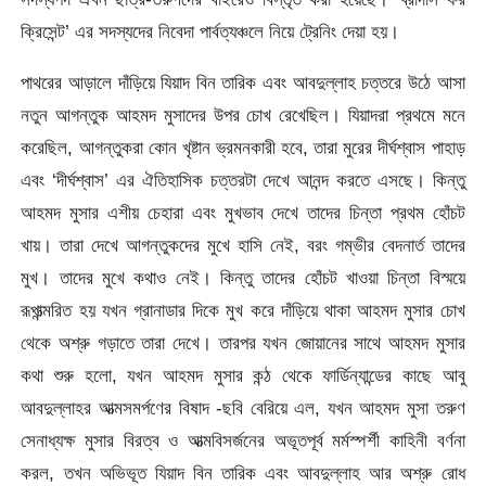
ক্রিসেন্ট’ এর সদস্যদের নিবেদা পার্বত্যঞ্চলে নিয়ে ট্রেনিং দেয়া হয়।
পাথরের আড়ালে দাঁড়িয়ে যিয়াদ বিন তারিক এবং আবদুল্লাহ চত্তরে উঠে আসা
নতুন আগন্তুক আহমদ মুসাদের উপর চোখ রেখেছিল। যিয়াদরা প্রথমে মনে
করেছিল, আগন্তুকরা কোন খৃষ্টান ভ্রমনকারী হবে, তারা মুরের দীর্ঘশ্বাস পাহাড়
এবং ‘দীর্ঘশ্বাস’ এর ঐতিহাসিক চত্তরটা দেখে আনন্দ করতে এসছে। কিন্তু
আহমদ মুসার এশীয় চেহারা এবং মুখভাব দেখে তাদের চিন্তা প্রথম হোঁচট
খায়। তারা দেখে আগন্তুকদের মুখে হাসি নেই, বরং গম্ভীর বেদনার্ত তাদের
মুখ। তাদের মুখে কথাও নেই। কিন্তু তাদের হোঁচট খাওয়া চিন্তা বিস্ময়ে
রূপান্ত্মরিত হয় যখন গ্রানাডার দিকে মুখ করে দাঁড়িয়ে থাকা আহমদ মুসার চোখ
থেকে অশ্রু গড়াতে তারা দেখে। তারপর যখন জোয়ানের সাথে আহমদ মুসার
কথা শুরু হলো, যখন আহমদ মুসার কন্ঠ থেকে ফার্ডিন্যান্ডের কাছে আবু
আবদুল্লাহর আত্মসমর্পণের বিষাদ -ছবি বেরিয়ে এল, যখন আহমদ মুসা তরুণ
সেনাধ্যক্ষ মুসার বিরত্ব ও আত্মবিসর্জনের অভূতপূর্ব মর্মস্পর্শী কাহিনী বর্ণনা
করল, তখন অভিভূত যিয়াদ বিন তারিক এবং আবদুল্লাহ আর অশ্রু রোধ