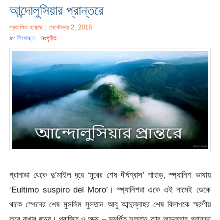
আন্দোলুসিয়ার প্রান্তরে
প্রকাশিত হয়েছে : সেপ্টেম্বর 2, 2018
গল্প লিখেছেন :
সংগৃহীত
গ্রানাডা থেকে দু’মাইল দূরে ‘মুরের শেষ দীর্ঘশ্বাস’ পাহাড়, স্প্যানিশ ভাষায়
‘Eultimo suspiro del Moro’। স্প্যানিশরা একে এই নামেই ডেকে
থাকে স্পেনের শেষ মুসলিম সুলতান আবু আব্দুল্লাহর শেষ বিলাপকে স্মরণীয়
করে রাখার জন্য। পরাজিত ও আত্ম – সমর্পিত সুলতান আবু আব্দুল্লাহ গ্রানাডা