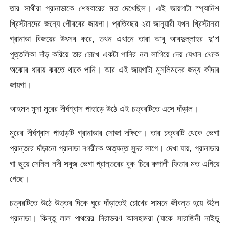
তার সাথীরা গ্রানাডাকে শেষবারের মত দেখেছিল। এই জায়গাটা স্প্যানিশ
খ্রিস্টানদের জন্যে গৌরবের জায়গা। প্রতিবছর ২রা জানুয়ারী যখন খ্রিস্টানরা
গ্রানাডা বিজয়ের উৎসব করে, তখন এখানে তারা আবু আবদুল্লাহর দু’শ
পুত্তলিকা দাঁড় করিয়ে তার চোখে একটা পানির নল লাগিয়ে দেয় যেখান থেকে
অঝোর ধারায় ঝরতে থাকে পানি। আর এই জায়গাটা মুসলিমদের জন্য কাঁদার
জায়গা।
আহমদ মুসা মুরের দীর্ঘশ্বাস পাহাড়ে উঠে এই চত্বরটিতে এসে দাঁড়াল।
মুরের দীর্ঘশ্বাস পাহাড়টি গ্রানাডার সোজা দক্ষিণে। তার চত্বরটি থেকে ভেগা
প্রান্তরে দাঁড়ানো গ্রানাডা নগরীকে অত্যন্ত সুন্দর লাগে। দেখা যায়, গ্রানাডার
গা ছুয়ে সেনিল নদী সবুজ ভেগা প্রান্তরের বুক চিরে রুপালী ফিতার মত এগিয়ে
গেছে।
চত্বরটিতে উঠে উত্তর দিকে ঘুরে দাঁড়াতেই চোখের সামনে জীবন্ত হয়ে উঠল
গ্রানাডা। কিন্তু লাল পাথরের নিরাভরণ আলহামরা (যাকে সারাজিনী নাইডু