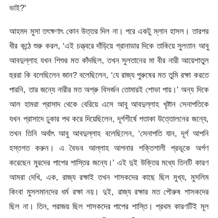
ভাই?’
আহমদ মুসা তৎক্ষণাৎ কোন উত্তর দিল না। পরে একটু ম্লান হাসল। তারপর
ধীর কন্ঠে শুরু করল, ‘এই চত্ত্বরে দাঁড়িয়ে গ্রানাডার দিকে তাকিয়ে সুলতান আবু
আবদুল্লাহ যখন শিশুর মত কাঁদছিল, তখন সুলতানের মা বীর নারী আয়েশাতুল
হুররা কি বলেছিলেন জান? বলেছিলেন, ‘যে রাজ্য পুরুষের মত তুমি রক্ষা করতে
পারনি, তার জন্যে নারীর মত অশ্রু বিসর্জন তোমারই শোভা পায়।’ অন্য দিকে
আল হামরা প্রাসাদ থেকে বেরিয়ে এসে আবু আবদুল্লাহ খৃষ্টান সেনাপতিকে
যখন প্রাসাদে ঢুকার পথ করে দিয়েছিলেন, দূর্গশীর্ষে পতাকা উত্তোলনের জন্যে,
তখন তিনি অর্থাৎ আবু আবদুল্লাহ বলেছিলেন, ‘সেনাপতি যান, দূর্গ আপনি
হস্তগত করুন। এ বৈভব আল্লাহ আপনার শক্তিশালী প্রভূকে অর্পণ
করেছেন মুরদের পাপের শাস্তির জন্যে।’ এই দুই উক্তির মধ্যে তিনটি কারণ
আমরা দেখি, এক, রাজ্য রক্ষাই তখন শাসকদের কাছে ছিল মুখ্য, মুসলিম
কিংবা মুসলমানদের ধর্ম রক্ষা নয়। দুই, রাজ্য রক্ষার মত পৌরুষ শাসকদের
ছিল না। তিন, পরাজয় ছিল শাসকদের পাপের শাস্তি। প্রথম কারণটিই মূল