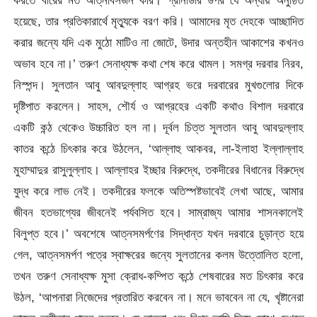
করতে বীরের মত আত্নবিসর্জন করি। গ্রানাডার উপর যে অন্যায় অনুষ্ঠিত
হয়েছে, তার প্রতিকারার্থে মৃত্যুকে বরণ করি। আমাদের মৃত দেহকে আচ্ছাদিত
করার জন্যে যদি এক মুঠো মাটিও না জোটে, উদার অন্তহীন আকাশের কখনও
অভাব হবে না।’ তরুণ সেনাধ্যক্ষ কথা শেষ করে থামল। সমগ্র দরবার নিরব,
নিস্পন্দ। সুলতান আবু আবদুল্লাহ আগ্রহ ভরে দরবারের মুখগুলোর দিকে
দৃষ্টিপাত করলেন। সাহস, শৌর্য ও আগ্রহের একটি কথাও বিশাল দরবারে
একটি কন্ঠ থেকেও উচ্চারিত হল না। দূর্বল চিত্ত সুলতান আবু আবদুল্লাহ
কাতর কন্ঠে চিৎকার করে উঠলেন, ‘আল্লাহু আকবর, লা-ইলাহা ইল্লাল্লাহ
মুহাম্মাদুর রাসুলুল্লাহ। আল্লাহর ইচ্ছার বিরুদ্ধে, তকদীরের বিধানের বিরুদ্ধে
যুদ্ধ করে লাভ নেই। তকদীরের ফলকে অতিস্পষ্টভাবেই লেখা আছে, আমার
জীবন হতভাগ্যের জীবনেই পর্যবসিত হবে। সাম্রাজ্য আমার শাসনকালেই
বিলুপ্ত হবে।’ অবশেষে আত্নসমর্পণের সিদ্ধান্ত যখন দরবারে চুড়ান্ত হয়ে
গেল, আত্নসমর্পণ পত্রে স্বাক্ষরের জন্যে সুলতানের কলম উত্তোলিত হলো,
তখন তরুণ সেনাধ্যক্ষ মুসা ক্রোধ-কম্পিত কন্ঠে শেষবারের মত চিৎকার করে
উঠল, ‘আপনারা নিজেদের প্রতারিত করবেন না। মনে ভাববেন না যে, খৃষ্টানেরা