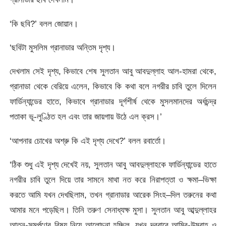
‘কি ছবি?’ বলল জোয়ান।
‘ছবিটা মুসলিম গ্রানাডার অন্তিম দৃশ্য।
দেখলাম সেই দৃশ্য, কিভাবে শেষ সুলতান আবু আবদুল্লাহ আল-হামরা থেকে,
গ্রানাডা থেকে বেরিয়ে এলেন, কিভাবে কি কথা বলে নগরীর চাবি তুলে দিলেন
ফার্ডিন্যান্ডের হাতে, কিভাবে গ্রানাডার দূর্গশীর্ষ থেকে মুসলমানদের অর্ধচন্দ্র
পতাকা ভূ-লুণ্ঠিত হল এবং তার জায়গায় উঠে এল ক্রস।’
‘আপনার চোখের অশ্রু কি এই দৃশ্য দেখে?’ বলল রবার্তো।
‘ঠিক শুধু এই দৃশ্য দেখেই নয়, সুলতান আবু আবদুল্লাহকে ফার্ডিন্যান্ডের হাতে
নগরীর চাবি তুলে দিয়ে তার সামনে মাথা নত করে নিরাপত্তা ও ক্ষমা–ভিক্ষা
করতে আমি যখন দেখছিলাম, তখন গ্রানাডার আরেক সিংহ–দিল তরুনের কথা
আমার মনে পড়েছিল। তিনি তরুণ সেনাধ্যক্ষ মুসা। সুলতান আবু আব্দুল্লাহর
আত্ন-সমর্পণের বিষয় নিয়ে আলোচনা হচ্ছিল, যখন দরবারে আমির-উমরাহ ও