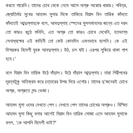
করতে পারেনি। তাদের চোখ থেকে নেমে আসে অশ্রু অঝোর ধারায়। পবিত্র,
জ্যোতির্ময় মুখের আহমদ মুসার দিকে তাকিয়ে যিয়াদ বিন তারিক কাঁদতে
কাঁদতেই আব্দুল্লাহকে বলে, আবদুল্লাহ স্পেনের মুসলমানদের জন্যে এত দরদ
তো কারও কন্ঠে শুনিনি, এত অশ্রু তো কারও চোখে দেখেনি, হতভাগ্য
সেনাধ্যক্ষের এই কাহিনী তো কেউ কোনদিন এমনভাবে বলেনি। কে এই
বিস্ময়কর বিদেশী যুবক আবদুল্লাহ। উঠ, চল যাই। এরপর লুকিয়ে থাকা পাপ
হবে।’
বলে যিয়াদ বিন তারিক উঠে দাঁড়াল। উঠে দাঁড়াল আব্দুল্লাহ। তারা গিরীপথের
দূরত্বটুকু অতিক্রম করে চত্তরের উপর দিয়ে এগোয়। তাদের দু’জনেরই চোখে
অশ্রু, অশ্রুতে গন্ড ভেজা।
আহমদ মুসা ওদের দেখতে পেল। দেখতে পেল তাদের চোখের অশ্রুও। বিস্মিত
আহমদ মুসা কিছু বলার আগেই যিয়াদ বিন তারিক সোজা এসে আহমদ মুসাকে
বলল, ‘কে আপনি বিদেশী ভাই?’