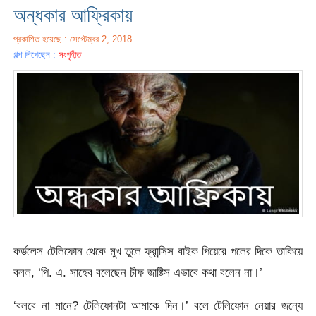
অন্ধকার আফ্রিকায়
প্রকাশিত হয়েছে : সেপ্টেম্বর 2, 2018
গল্প লিখেছেন :
সংগৃহীত
কর্ডলেস টেলিফোন থেকে মুখ তুলে ফ্রান্সিস বাইক পিয়েরে পলের দিকে তাকিয়ে
বলল, ‘পি. এ. সাহেব বলেছেন চীফ জাষ্টিস এভাবে কথা বলেন না।’
‘বলবে না মানে? টেলিফোনটা আমাকে দিন।’ বলে টেলিফোন নেয়ার জন্যে