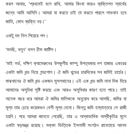
করল আবার, ‘প্রথমেই বলে রাখি, আমার কিংবা কারও ব্যক্তিগত স্বার্থের
জন্যে আমি আসিনি। আমরা যা করতে চাই তা করতে পারলে লাভবান হবে
জাতি, কোন ব্যক্তি নয়।’
একটু দম নিল পিয়েরে পল।
‘শুনছি, বলুন’ বলল চীফ জাষ্টিস।
‘মাই লর্ড, দক্ষিণ ক্যামেরুনের উপকূলীয় কাম্পু উপত্যকার দশ হাজার একরের
একটা জমি খন্ড নিয়ে গন্ডগোল। ঐ জমি খন্ডের চারদিকের সব জমিই চার্চের।
মাঝখানের ঐ জমি খন্ড একজন মুসলমানের। এই এক খন্ড জমি নানা দিক দিয়ে
আমাদের অসুবিধা সৃষ্টি করছে এবং আরও অসুবিধার কারণ হতে পারে। তাই
অনেক বছর ধরে আমরা ঐ জমির মালিককে অনুরোধ করে আসছি, জমির যা
মূল্য তার চেয়ে কয়েকগুন বেশী মূল্য দেবো। কিন্তু জমি হস্তান্তরে সে রাজী
হয়নি। পরে আমরা জানতে পেরেছি, তার এ অস্বাভাবিক অস্বীকৃতির মূলে
একটা ষড়যন্ত্র রয়েছে। মক্কা ভিত্তিক ইসলামী সংগঠন রাবেতায়ে আলম