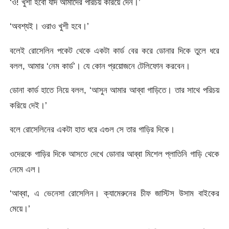
‘ও! খুশী হবো যদি আমাদের পরিচয় করিয়ে দেন।’
‘অবশ্যই। ওরাও খুশী হবে।’
বলেই রোসেলিন পকেট থেকে একটা কার্ড বের করে ডোনার দিকে তুলে ধরে
বলল, আমার ‘নেম কার্ড’। যে কোন প্রয়োজনে টেলিফোন করবেন।
ডোনা কার্ড হাতে নিয়ে বলল, ‘আসুন আমার আব্বা গাড়িতে। তার সাথে পরিচয়
করিয়ে দেই।’
বলে রোসেলিনের একটা হাত ধরে এগুল সে তার গাড়ির দিকে।
ওদেরকে গাড়ির দিকে আসতে দেখে ডোনার আব্বা মিশেল প্লাতিনি গাড়ি থেকে
নেমে এল।
‘আব্বা, এ ভেনেসা রোসেলিন। ক্যামেরুনের চীফ জাস্টিস উসাম বাইকের
মেয়ে।’