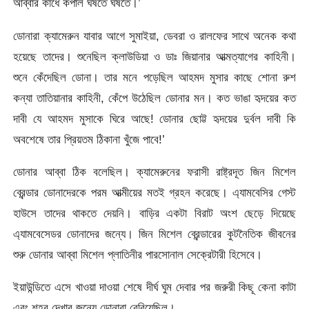
আব্বার কাঁধে কপাল ঘষতে ঘষতে।’
ডোনারা ক্যামেরুন যাবার আগে সুমাইয়া, ডেবরা ও রালফের সাথে অনেক কথা
হয়েছে তাদের। শুনেছিল ক্লাউডিয়া ও ডাঃ জিয়ানার আত্মত্যাগের কাহিনী।
শুনে কেঁদেছিল ডোনা। তার মনে পড়েছিল আহমদ মুসার কাছে শোনা রুশ
কন্যা তাতিয়ানার কাহিনী, কেঁপে উঠেছিল ডোনার মন। কত ভাঙা হৃদয়ের কত
দাবী যে আহমদ মুসাকে ঘিরে আছে! ডোনার ছোট্ট হৃদয়ের দুর্বল দাবী কি
অবশেষে তার প্রিয়তম ঠিকানা খুঁজে পাবে!’
ডোনার আব্বা ঠিক বলেছিল। ক্যামেরুনের ফরাসী রাষ্ট্রদূত জিন মিশেল
ব্রেন্ডার ডোনাদেরকে পরম আত্মীয়ের মতই গ্রহন করেছে। এ্যামবেসির গেস্ট
হাউসে তাদের থাকতে দেয়নি। বাড়ির একটা বিরাট অংশ ছেড়ে দিয়েছে
এ্যামবেসেডর ডোনাদের জন্যে। জিন মিশেল ব্রেন্ডারের কুটনৈতিক জীবনের
শুরু ডোনার আব্বা মিশেল প্লাতিনীর পারসোনাল সেক্রেটারী হিসেবে।
ইয়াউন্ডিতে এসে খাওয়া দাওয়া শেষে দীর্ঘ ঘুম দেবার পর জরুরী কিছূ কেনা কাটা
এবং শহর দেখার জন্যে ডোনারা বেরিয়েছিল।