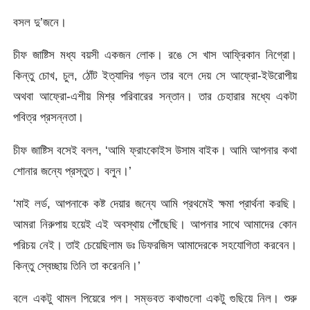
বসল দু’জনে।
চীফ জাষ্টিস মধ্য বয়সী একজন লোক। রঙে সে খাস আফ্রিকান নিগ্রো।
কিন্তু চোখ, চুল, ঠোঁট ইত্যাদির গড়ন তার বলে দেয় সে আফ্রো-ইউরোপীয়
অথবা আফ্রো-এশীয় মিশ্র পরিবারের সন্তান। তার চেহারার মধ্যে একটা
পবিত্র প্রসন্নতা।
চীফ জাষ্টিস বসেই বলল, ‘আমি ফ্রাংকোইস উসাম বাইক। আমি আপনার কথা
শোনার জন্যে প্রস্তুত। বলুন।’
‘মাই লর্ড, আপনাকে কষ্ট দেয়ার জন্যে আমি প্রথমেই ক্ষমা প্রার্থনা করছি।
আমরা নিরুপায় হয়েই এই অবস্থায় পৌঁছেছি। আপনার সাথে আমাদের কোন
পরিচয় নেই। তাই চেয়েছিলাম ডঃ ডিফরজিস আমাদেরকে সহযোগিতা করবেন।
কিন্তু স্বেচ্ছায় তিনি তা করেননি।’
বলে একটু থামল পিয়েরে পল। সম্ভবত কথাগুলো একটু গুছিয়ে নিল। শুরু