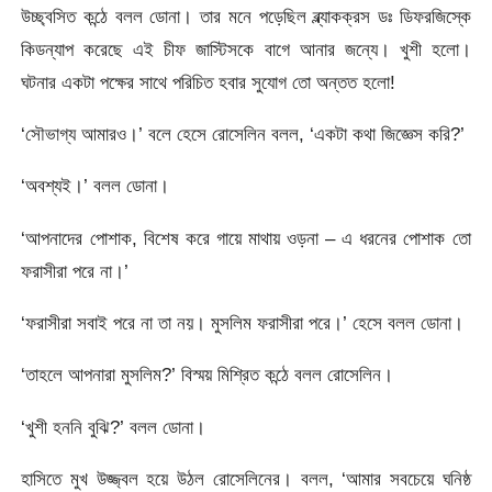
উচ্ছ্বসিত কন্ঠে বলল ডোনা। তার মনে পড়েছিল ব্ল্যাকক্রস ডঃ ডিফরজিস্কে
কিডন্যাপ করেছে এই চীফ জাস্টিসকে বাগে আনার জন্যে। খুশী হলো।
ঘটনার একটা পক্ষের সাথে পরিচিত হবার সুযোগ তো অন্তত হলো!
‘সৌভাগ্য আমারও।’ বলে হেসে রোসেলিন বলল, ‘একটা কথা জিজ্ঞেস করি?’
‘অবশ্যই।’ বলল ডোনা।
‘আপনাদের পোশাক, বিশেষ করে গায়ে মাথায় ওড়না – এ ধরনের পোশাক তো
ফরাসীরা পরে না।’
‘ফরাসীরা সবাই পরে না তা নয়। মুসলিম ফরাসীরা পরে।’ হেসে বলল ডোনা।
‘তাহলে আপনারা মুসলিম?’ বিস্ময় মিশ্রিত কন্ঠে বলল রোসেলিন।
‘খুশী হননি বুঝি?’ বলল ডোনা।
হাসিতে মুখ উজ্জ্বল হয়ে উঠল রোসেলিনের। বলল, ‘আমার সবচেয়ে ঘনিষ্ঠ