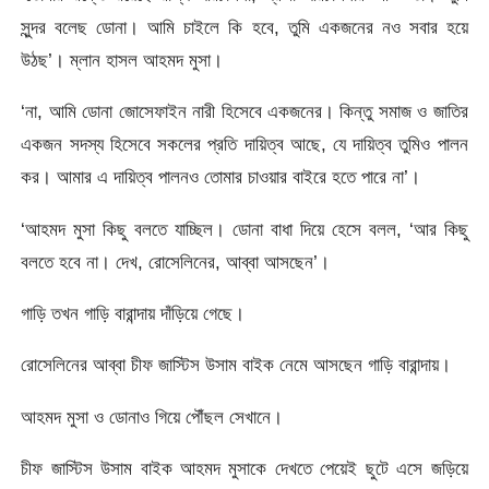
সুন্দর বলেছ ডোনা। আমি চাইলে কি হবে, তুমি একজনের নও সবার হয়ে
উঠছ’। ম্লান হাসল আহমদ মুসা।
‘না, আমি ডোনা জোসেফাইন নারী হিসেবে একজনের। কিন্তু সমাজ ও জাতির
একজন সদস্য হিসেবে সকলের প্রতি দায়িত্ব আছে, যে দায়িত্ব তুমিও পালন
কর। আমার এ দায়িত্ব পালনও তোমার চাওয়ার বাইরে হতে পারে না’।
‘আহমদ মুসা কিছু বলতে যাচ্ছিল। ডোনা বাধা দিয়ে হেসে বলল, ‘আর কিছু
বলতে হবে না। দেখ, রোসেলিনের, আব্বা আসছেন’।
গাড়ি তখন গাড়ি বারান্দায় দাঁড়িয়ে গেছে।
রোসেলিনের আব্বা চীফ জাস্টিস উসাম বাইক নেমে আসছেন গাড়ি বারান্দায়।
আহমদ মুসা ও ডোনাও গিয়ে পৌঁছল সেখানে।
চীফ জাস্টিস উসাম বাইক আহমদ মুসাকে দেখতে পেয়েই ছুটে এসে জড়িয়ে