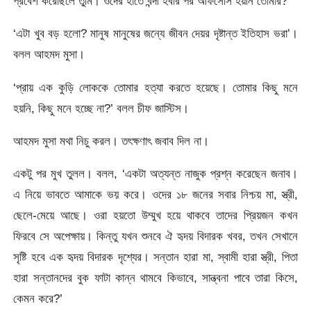
প্রবেশ করেছিলে তুমি। ওদের হাতে বন্দী হবার পর আফসোস হয়নি তোমার?’
‘এটা খুব বড় হলো? মানুষ মানুষের জন্যে জীবন দেয়র দৃষ্টান্ত ইতিহাস ভরা’।
বলল আহমদ মুসা।
‘প্রায় এক কুড়ি লোককে তোমার হত্যা করতে হয়েছে। তোমার কিছু মনে
হয়নি, কিছু মনে হচ্ছে না?’ বলল চীফ জাস্টিস।
আহমদ মুসা মথা নিচু করল। তৎক্ষণাৎ জবাব দিল না।
একটু পর মুখ তুলল। বলল, ‘একটা অত্যন্ত নাজুক প্রশ্ন করেছেন জনাব।
এ নিয়ে ভাবতে আমাকে ভয় করে। ওদের ১৮ জনের সবার নিশ্চয় মা, স্ত্রী,
ছেলে-মেয়ে আছে। ওরা হয়তো উম্মুখ হয়ে থাকবে তাদের প্রিয়জন কখন
ফিরবে সে অপেক্ষায়। কিন্তু যখন শুনবে ঐ হৃদয় বিদারক খবর, তখন সেখানে
সৃষ্টি হবে এক হৃদয় বিদারক দৃশ্যের। সন্তান হারা মা, স্বামী হারা স্ত্রী, পিতা
হারা সন্তানদের বুক ফাটা কান্ন থামবে কিভাবে, সান্ত্বনা পাবে তারা কিসে,
কেমন করে?’