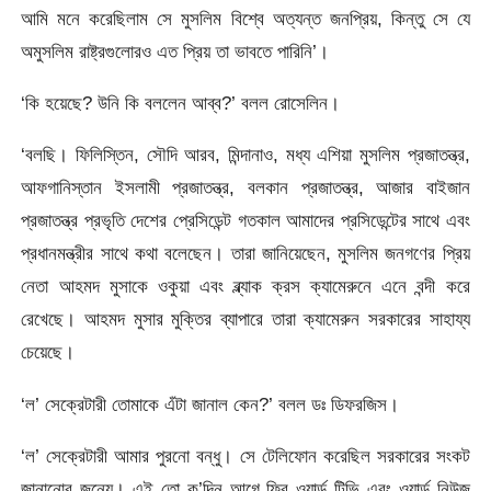
আমি মনে করেছিলাম সে মুসলিম বিশ্বে অত্যন্ত জনপ্রিয়, কিন্তু সে যে
অমুসলিম রাষ্ট্রগুলোরও এত প্রিয় তা ভাবতে পারিনি’।
‘কি হয়েছে? উনি কি বললেন আব্ব?’ বলল রোসেলিন।
‘বলছি। ফিলিস্তিন, সৌদি আরব, মিন্দানাও, মধ্য এশিয়া মুসলিম প্রজাতন্ত্র,
আফগানিস্তান ইসলামী প্রজাতন্ত্র, বলকান প্রজাতন্ত্র, আজার বাইজান
প্রজাতন্ত্র প্রভৃতি দেশের প্রেসিডেন্ট গতকাল আমাদের প্রসিডেন্টের সাথে এবং
প্রধানমন্ত্রীর সাথে কথা বলেছেন। তারা জানিয়েছেন, মুসলিম জনগণের প্রিয়
নেতা আহমদ মুসাকে ওকুয়া এবং ব্ল্যাক ক্রস ক্যামেরুনে এনে বন্দী করে
রেখেছে। আহমদ মুসার মুক্তির ব্যাপারে তারা ক্যামেরুন সরকারের সাহায্য
চেয়েছে।
‘ল’ সেক্রেটারী তোমাকে এঁটা জানাল কেন?’ বলল ডঃ ডিফরজিস।
‘ল’ সেক্রেটারী আমার পুরনো বন্ধু। সে টেলিফোন করেছিল সরকারের সংকট
জানানোর জন্যে। এই তো ক’দিন আগে ফ্রি ওয়ার্ল্ড টিভি এবং ওয়ার্ল্ড নিউজ