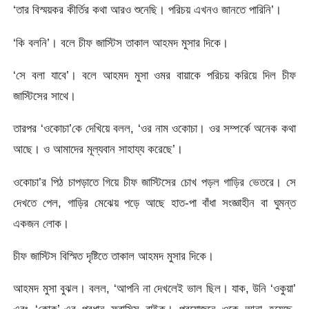
‘তার বিস্ময়কর কীর্তির কথা আরও শুনেছি। পরিচয় এখনও জানতে পারিনি’।
‘কি বলনি’। বলে চীফ জাস্টিস তাকাল আহমদ মুসার দিকে।
‘সে বলা যাবে’। বলে আহমদ মুসা ওমর বায়াকে পরিচয় করিয়ে দিল চীফ
জাস্টিসের সাথে।
তারপর ‘ওকোচা’কে দেখিয়ে বলল, ‘ওর নাম ওকোচা। ওর সম্পর্কে অনেক কথা
আছে। ও আমাদের মূল্যবান সাহায্য করেছে’।
ওকোচা’র পিঠ চাপড়াতে গিয়ে চীফ জাস্টিসের চোখ পড়ল গাড়ির ভেতরে। সে
দেখতে পেল, গাড়ির মেঝেয় পড়ে আছে হাত-পা বাঁধা সংজ্ঞাহীন বা ঘুমন্ত
একজন লোক।
চীফ জাস্টিস বিস্মিত দৃষ্টিতে তাকাল আহমদ মুসার দিকে।
আহমদ মুসা বুঝল। বলল, ‘আপনি না দেখলেই ভাল ছিল। যাক, উনি ‘ওকুয়া’