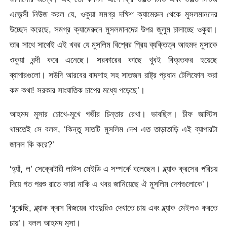
এজেন্সী নিউজ করল যে, ওকুয়া সমগ্র দক্ষিণ ক্যামেরুন থেকে মুসলমানদের
উচ্ছেদ করেছে, সমগ্র ক্যামেরুনে মুসলমানদের উপর জুলুম চালাচ্ছে ওকুয়া।
তার সাথে সাথেই এই খবর যে মুসলিম বিশ্বের প্রিয় ব্যক্তিত্ব আহমদ মুসাকে
ওকুয়া বন্দী করে এনেছে। সরকারের কাছে খুবই বিব্রতকর হয়েছে
ব্যাপারগুলো। সউদি আরবের বাদশাহ সহ সাতজন রাষ্ট্র প্রধান টেলিফোন করা
কম কথা! সরকার সাংঘাতিক চাপের মধ্যে পড়েছে’।
আহমদ মুসার চোখে-মুখে গভীর চিন্তার রেখা। ভাবছিল। চীফ জাস্টিস
থামতেই সে বলল, ‘কিন্তু সাতটি মুসলিম দেশ এত তাড়াতাড়ি এই ব্যাপারটা
জানল কি করে?’
‘হ্যাঁ, ল’ সেক্রেটারী লাউস মেইডি এ সম্পর্কে বলেছেন। ব্ল্যাক ক্রসের পরিচয়
দিয়ে গত পরশু রাতে কারা নাকি এ খবর জানিয়েছে ঐ মুসলিম দেশগুলোকে’।
‘বুঝেছি, ব্ল্যাক ক্রস বিজয়ের বাহদুরিও দেখাতে চায় এবং ব্ল্যাক মেইলও করতে
চায়’। বলল আহমদ মুসা।