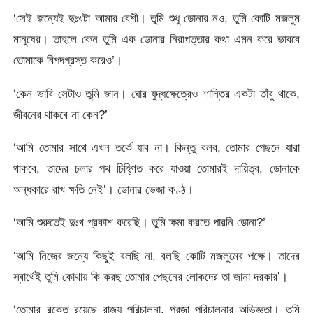
‘সেই জন্যেই দুঃখটা আমার বেশী। তুমি শুধু ডোনার নও, তুমি কোটি মজলুম
মানুষের। তাহলে কেন তুমি এক ডোনার নিরাপত্তার কথা এমন করে ভাববে
তোমাকে বিপদগ্রস্ত করেও’।
‘কেন ভাবি সেটাও তুমি জান। ঘোর যুদ্ধক্ষেত্রেও শান্তির একটা তাঁবু থাকে,
জীবনের থাকবে না কেন?’
‘আমি তোমার সাথে এখন তর্কে যাব না। কিন্তু বলব, তোমার পেছনে যারা
থাকবে, তাদের চলার পথ চিহ্ণিত করে যাওয়া তোমারই দায়িত্ব, ডোনাকে
অন্ধকারে রাখ ক্ষতি নেই’। ডোনার ভেজা কণ্ঠ।
‘আমি শুরুতেই দুঃখ প্রকাশ করেছি। তুমি ক্ষমা করতে পারনি ডোনা?’
‘আমি নিজের জন্যে কিছুই বলছি না, বলছি কোটি মজলুমের পক্ষে। তাদের
স্বার্থেই তুমি কোথায় কি করছ তোমার পেছনের লোকদের তা জানা দরকার’।
‘তোমার রক্তে রয়েছে রাজ্য পরিচালনা, প্রজা পরিচালনার অভিজ্ঞতা। তুমি