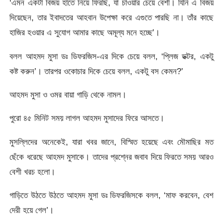
‘এমন একটা বিজয় হাতে নিয়ে ফিরছি, যা চাওয়ার চেয়ে বেশী। যিনি এ বিজয়
দিয়েছেন, তার ইবাদতের আহবান উপেক্ষা করে এগুতে পারছি না। তাঁর কাছে
হাজির হওয়ার এ সুযোগ আমার কাছে অমূল্য মনে হচ্ছে’।
বলল আহমদ মুসা ডঃ ডিফরজিস-এর দিকে চেয়ে বলল, ‘প্লিজ ডক্টর, একটু
কষ্ট করুন’। তারপর ওকোচার দিকে চেয়ে বলল, একটু বস কেমন?’
আহমদ মুসা ও ওমর বায়া গাড়ি থেকে নামল।
পুরো ৪৫ মিনিট সময় লাগল আহমদ মুসাদের ফিরে আসতে।
মুসল্লিদের অনেকেই, যারা খবর জানে, বিস্মিত হয়েছে এবং মৌমাছির মত
ছেঁকে ধরেছে আহমদ মুসাকে। তাদের প্রশ্নের জবাব দিয়ে ফিরতে সময় আরও
বেশী খরচ হলো।
গাড়িতে উঠতে উঠতে আহমদ মুসা ডঃ ডিফরজিসকে বলল, ‘মাফ করবেন, বেশ
দেরী হয়ে গেল’।