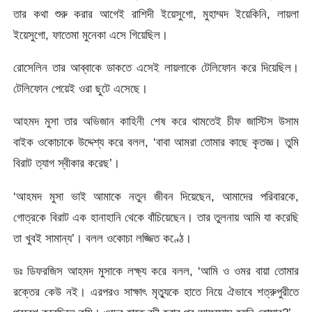
তার কথা শুরু করার আগেই রাশিদী ইয়েসুগো, মুহাম্মদ ইয়েকিনি, লায়লা
ইয়েসুগো, ফাতেমা মুনেকা এসে গিয়েছিল।
রোসেলিন তার আব্বাকে ডাকতে এসেই লায়লাকে টেলিফোন করে দিয়েছিল।
টেলিফোন পেয়েই ওরা ছুটে এসেছে।
আহমদ মুসা তার অভিজান কাহিনী শেষ করে থামতেই চীফ জাস্টিস উসাম
বাইক ওকোচাকে উদ্দেশ্য করে বলল, ‘বাবা আমরা তোমার কাছে কৃতজ্ঞ। তুমি
বিরাট ত্যাগ স্বীকার করেছ’।
‘আহমদ মুসা ভাই আমাকে নতুন জীবন দিয়েছেন, আমাদের পরিবারকে,
গোত্রকে বিরাট এক হানাহানি থেকে বাঁচিয়েছেন। তার তুলনায় আমি যা করেছি
তা খুবই সামান্য’। বলল ওকোচা লজ্জিত কণ্ঠে।
ডঃ ডিফরজিস আহমদ মুসাকে লক্ষ্য করে বলল, ‘আমি ও ওমর বায়া তোমার
রক্তের কেউ নই। এরপরও সাক্ষাৎ মৃত্যুকে হাতে নিয়ে ঐভাবে শত্রুপুরীতে