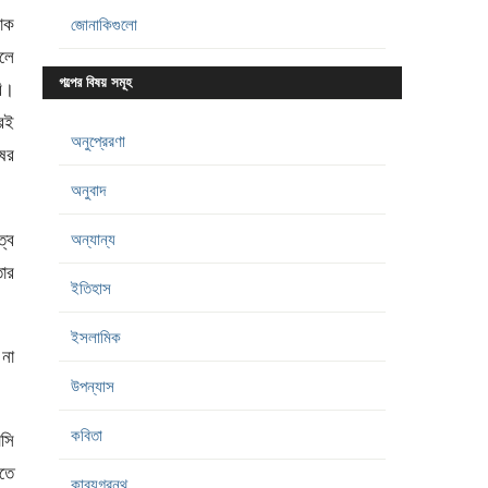
াক
জোনাকিগুলো
েলে
গল্পের বিষয় সমূহ
বি।
েই
অনুপ্রেরণা
ষের
অনুবাদ
ত্ব
অন্যান্য
তার
ইতিহাস
ইসলামিক
 না
উপন্যাস
কবিতা
াসি
কতে
কাব্যগ্রন্থ