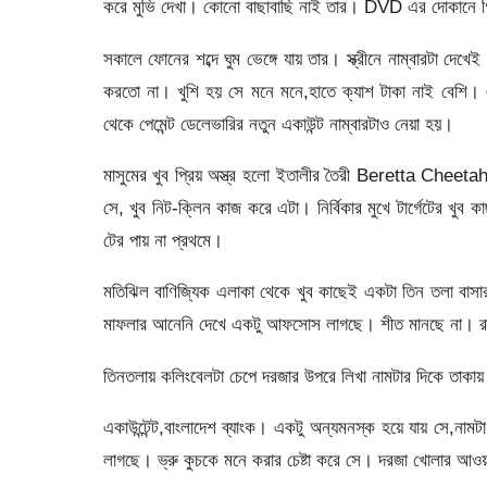
করে মুভি দেখা। কোনো বাছাবাছি নাই তার। DVD এর দোকানে গিয়
সকালে ফোনের শব্দে ঘুম ভেঙ্গে যায় তার। স্ক্রীনে নাম্বারটা দে
করতো না। খুশি হয় সে মনে মনে,হাতে ক্যাশ টাকা নাই বেশি। 
থেকে পেমেন্ট ডেলেভারির নতুন একাউন্ট নাম্বারটাও নেয়া হয়।
মাসুমের খুব প্রিয় অস্ত্র হলো ইতালীর তৈরী Beretta Chee
সে, খুব নিট-ক্লিন কাজ করে এটা। নির্বিকার মুখে টার্গেটের খুব 
টের পায় না প্রথমে।
মতিঝিল বাণিজ্যিক এলাকা থেকে খুব কাছেই একটা তিন তলা বাস
মাফলার আনেনি দেখে একটু আফসোস লাগছে। শীত মানছে না। রা
তিনতলায় কলিংবেলটা চেপে দরজার উপরে লিখা নামটার দিকে তাকায়
একাউন্টেন্ট,বাংলাদেশ ব্যাংক। একটু অন্যমনস্ক হয়ে যায় সে,না
লাগছে। ভ্রু কুচকে মনে করার চেষ্টা করে সে। দরজা খোলার আও