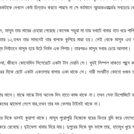
া যুবকটাকে দেখলে কেউ চিন্তাও করতে পারবে না সে বর্তমানে আন্ডারওয়ার্ল্ডের সবচেয়ে ব
ন, মাসুম তার মায়ের চেহারা পেয়েছে।কলেজ পড়ুয়া মা তার বখাটে বাবার হাত ধরে পাল
তার ১২,তখন তার সামনেই তার বাপকে কুপিয়ে মারা হয়। সেই থেকে মাসুম এত 
য নির্যাতনে মাসুম হয়ে উঠে নির্মম এক পিশাচ। তারপরও মাসুম সবার চেয়ে আলাদা।
কথা, জীবনে কোনোদিন সিগেরেটে একটা টান দেয়নি সে। খুবই সিম্পল থাকতে পছন্দ 
্মদপুরের দিকে ছোট একটা একতলায় বাসায় একা থাকে সে। নারী সংঘটিত কোনো গুজব 
ক্ট পায় মাসে। মাঝে মাঝে টানা অনেক দিন হাতে কাজ থাকে না। তখন সেফ ডিপোজিটে 
ড় রকমের ঝামেলা লেগে যায়,তখন তার দম ফেলার টাইমই থাকে না।
 দিকে ভালই কুয়াশা থাকে। মাসুম পুরোপুরি নিজেকে ঘরের ভিতর বন্দি করে ফেলে
রেখেছে। দুইবেলা খাবার দিয়ে যায়। দুপুরের দিকে ঘুম ভাঙ্গে তার, হাতমুখ ধুয়ে শ