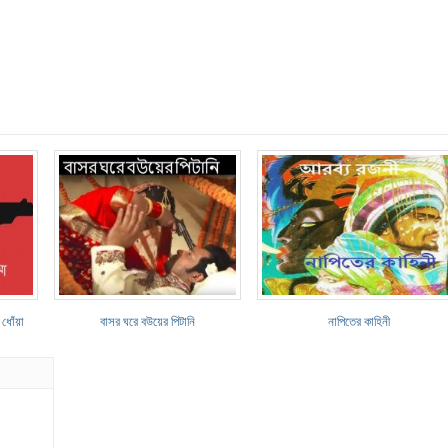
ধোঁয়া
বাসর ঘরে বউয়ের পিটানি
নাপিতের কাহিনী