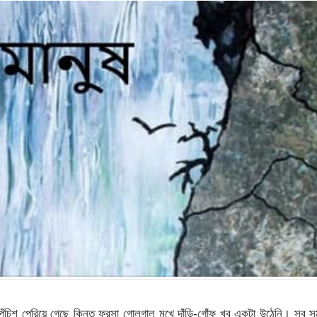
চিশ পেরিয়ে গেছে কিন্তু ফরসা গোলগাল মুখে দাঁড়ি-গোঁফ খুব একটা উঠেনি। সব 