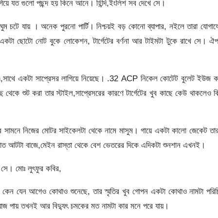
ে যত গুলো পছন্দ হয় কিনে আনে। হিন্দি,ইংলিশ সব দেখে সে।
খেই ঘুম চটে যায় । অনেক পুরনো পার্টি। নিশ্চয়ই বড় কোনো ব্যাপার, নইলে তারা যোগা
একটা ছোটো নোট বুকে লোকেশন, টার্গেটের বর্ণনা আর টাইমটা টুকে রাখে সে। ঐ
tah,সাথে একটা সাপ্রেসর লাগিয়ে নিয়েছে। .32 ACP নিকেল কোটেট বুলেট ইউজ ক
কাছ থেকে শুট করা তার স্টাইল,সাপ্রেসরের কারণে টার্গেটের খুব কাছে কেউ থাকলেও ক
ার সামনে নিজের মোটর সাইকেলটা থেকে নামে মাসুম। গায়ে একটা কালো জেকেট ত
ত আটটা বাজে,মেইন রাস্তা থেকে বেশ ভেতরের দিকে এদিকটা শুনশান এখনই।
 সে। মোঃ লুৎফুর কবির,
মটা কেন যেন আগেও কোথাও শুনেছে, তার স্মৃতির খুব গোপন একটা কোথাও নামটা পরি
য়াজ পায় তখনই আর বিদ্যুৎ চমকের মত নামটা কার মনে পরে যায়।