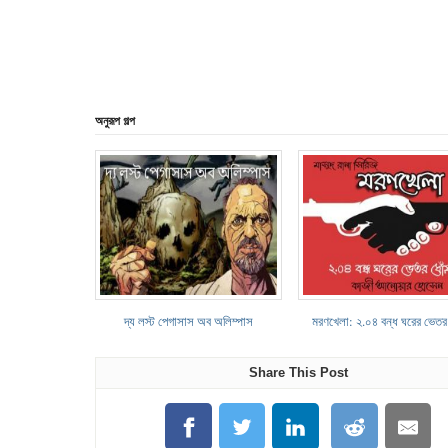
অনুরূপ গল্প
দ্য লস্ট পেগাসাস অব অলিম্পাস
মরণখেলা: ২.০৪ বন্ধ ঘরের ভেতর 
Share This Post