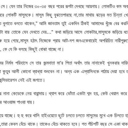
ে সে। যেন তার নিজের ৩০-৩৫ বছর পরের রূপটা দেখছে আয়নায়। লোকটিও কম অব
ে লোকটি মাসুমকে। মাসুম কিছু বুঝতেপারছে না,তার মাথায় ঝড়ের মত চিন্তা খ
াতে বুলাতে বলতে থাকেন,” আমি জানতাম তুই একদিন ঠিকই আমাদের খুঁজে বের কর
া বার তোকে যেন দেখতে দেয়…” কথা জড়িয়ে আসে লোকটার,মাসুমকে জড়িয়ে ধর
ু হয়ে গেছে,মাসুম হঠাৎ নিজেকে প্রায় আট-দশ জনএকেবারেই অপরিচিত নারীপুরু
কে যে কি বলছে কিছুই বোঝা যাচ্ছে না।
 নির্মম পরিহাসে সে তার জন্মদাতা মা’র পিতা অর্থাৎ তার নানাকেই খুনকরার দায়ি
কুতুব আলী কোনো ব্যাখ্যা শুনবেন না। অন্য এক এস্যাসিনকে পাঠায় দেয়া হবে 
কন্সিডারেশন নেই এই জগতে।
 নানা কেডেকে নেয় বারান্দায়। থ্যাপ করে ভোঁতা একটা শব্দ হয়, কেউ খেয়াল করে
য়ার আওয়াজ পাওয়া যায়।
ে যাচ্ছে। হু হু করে খালি হাইওয়েতে ছুটে চলতে চলতে মাসুমের মুখে এক চিলতে হ
তারা কেবল বেঁচে থাকে। তাকেও বেঁচে থাকতে হবে। গত পঁচিশটি বছর সে একা থা