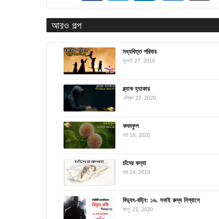
আরও গল্প
মধ্যবিত্ত পরিবার
জুলাই 27, 2019
ব্ল্যাক হ্যাকার
এপ্রিল 22, 2020
কদমফুল
মার্চ 16, 2020
চাঁদের কন্যা
মার্চ 24, 2019
বিদ্যুৎ-বহ্নি: ১৬. সবাই রুদ্ধ নিশ্বাসে
জানু. 21, 2020