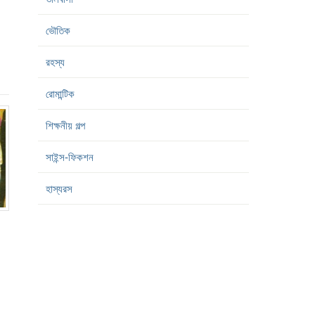
ভৌতিক
রহস্য
রোমান্টিক
শিক্ষনীয় গল্প
সাইন্স-ফিকশন
হাস্যরস