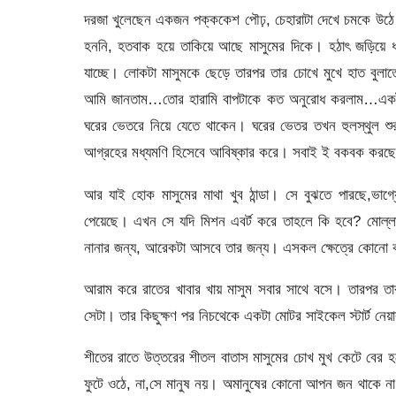
দরজা খুলেছেন একজন পক্ককেশ পৌঢ়, চেহারাটা দেখে চমকে উঠ
হননি, হতবাক হয়ে তাকিয়ে আছে মাসুমের দিকে। হঠাৎ জড়িয়ে ধর
যাচ্ছে। লোকটা মাসুমকে ছেড়ে তারপর তার চোখে মুখে হাত বুল
আমি জানতাম…তোর হারামি বাপটাকে কত অনুরোধ করলাম…একট
ঘরের ভেতরে নিয়ে যেতে থাকেন। ঘরের ভেতর তখন হুলস্থুল শুর
আগ্রহের মধ্যমণি হিসেবে আবিষ্কার করে। সবাই ই বকবক করছে, 
আর যাই হোক মাসুমের মাথা খুব ঠান্ডা। সে বুঝতে পারছে,ভাগ্যের
পেয়েছে। এখন সে যদি মিশন এবর্ট করে তাহলে কি হবে? মোল্লা 
নানার জন্য, আরেকটা আসবে তার জন্য। এসকল ক্ষেত্রে কোনো 
আরাম করে রাতের খাবার খায় মাসুম সবার সাথে বসে। তারপর তার
সেটা। তার কিছুক্ষণ পর নিচথেকে একটা মোটর সাইকেল স্টার্ট নে
শীতের রাতে উত্তরের শীতল বাতাস মাসুমের চোখ মুখ কেটে বের হয়
ফুটে ওঠে, না,সে মানুষ নয়। অমানুষের কোনো আপন জন থাকে না,