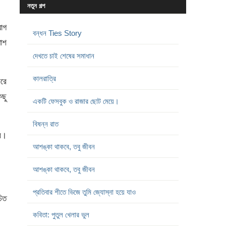
নতুন গল্প
যোগ
বন্ধন Ties Story
পাশ
দেখতে চাই শেষের সমাধান
কালরাত্রি
রে
িছু
একটি ফেসবুক ও রাজার ছোট মেয়ে।
বিষন্ন রাত
ার।
আশঙ্কা থাকবে, তবু জীবন
আশঙ্কা থাকবে, তবু জীবন
প্রতিবার শীতে ভিজে তুমি জ্যোস্না হয়ে যাও
চিত
কবিতা: পুতুল খেলার ভুল