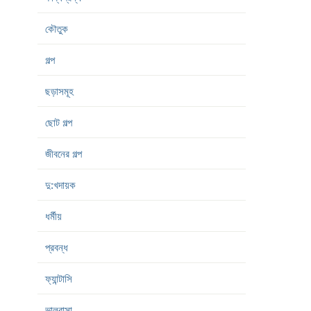
কৌতুক
গল্প
ছড়াসমূহ
ছোট গল্প
জীবনের গল্প
দু:খদায়ক
ধর্মীয়
প্রবন্ধ
ফ্যান্টাসি
ভালবাসা