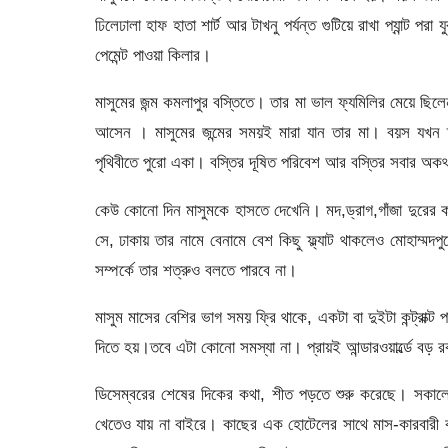
ঢিলেঢালা হাফ হাতা শার্ট আর টাখনু পর্যন্ত গুটিয়ে রাখা প্যান্ট পর
পেমেন্ট পাওয়া কিলার।
মাসুমের জন্ম কমলাপুর বস্তিতে। তার মা ভাল ফ্যমিলির মেয়ে ছিলে
আসেন । মাসুমের জন্মের সময়ই মারা যান তার মা। বয়স যখন 
পৃথিবীতে পুরো একা। বস্তির দূষিত পরিবেশ আর বস্তির সবার অকথ্
কেউ কোনো দিন মাসুমকে হাসতে দেখেনি। মদ,ড্রাগ,গাঁজা দুরের 
সে, ঢাকায় তার নামে বেনামে বেশ কিছু ফ্ল্যাট থাকলেও মোহাম
সম্পর্কে তার শত্রুও বলতে পারবে না।
মাসুম মাসের বেশির ভাগ সময় ফ্রি থাকে, একটা বা দুইটা কন্ট্রা
দিতে হয়।তবে এটা কোনো সমস্যা না। প্রায়ই আন্ডারওয়ার্ল্ডে ব
ডিসেম্বরের শেষের দিকের কথা, শীত পড়তে শুরু করেছে। সকালের
খেতেও যায় না বাইরে। কাছের এক হোটেলের সাথে মাস-কারবারী করে 