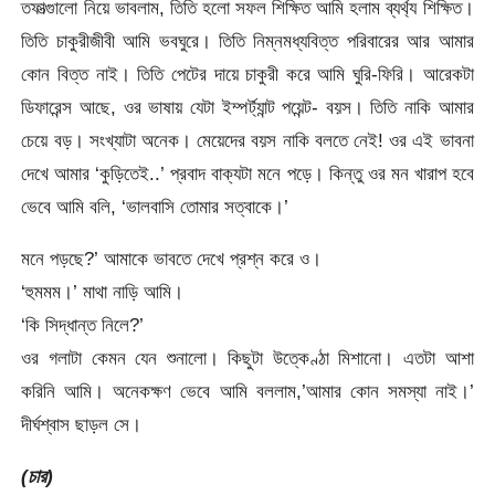
তফাত্গুালো নিয়ে ভাবলাম, তিতি হলো সফল শিক্ষিত আমি হলাম ব্যর্থ্য শিক্ষিত।
তিতি চাকুরীজীবী আমি ভবঘুরে। তিতি নিম্নমধ্যবিত্ত পরিবারের আর আমার
কোন বিত্ত নাই। তিতি পেটের দায়ে চাকুরী করে আমি ঘুরি-ফিরি। আরেকটা
ডিফারেন্স আছে, ওর ভাষায় যেটা ইম্পর্ট্যান্ট পয়েন্ট- বয়স। তিতি নাকি আমার
চেয়ে বড়। সংখ্যাটা অনেক। মেয়েদের বয়স নাকি বলতে নেই! ওর এই ভাবনা
দেখে আমার ‘কুড়িতেই..’ প্রবাদ বাক্যটা মনে পড়ে। কিন্তু ওর মন খারাপ হবে
ভেবে আমি বলি, ‘ভালবাসি তোমার সত্বাকে।’
⁯মনে পড়ছে?’ আমাকে ভাবতে দেখে প্রশ্ন করে ও।
‘হুমমম।’ মাথা নাড়ি আমি।
‘কি সিদ্ধান্ত নিলে?’
ওর গলাটা কেমন যেন শুনালো। কিছুটা উত্কেণ্ঠা মিশানো। এতটা আশা
করিনি আমি। অনেকক্ষণ ভেবে আমি বললাম,’আমার কোন সমস্যা নাই।’
দীর্ঘশ্বাস ছাড়ল সে।
(চার)