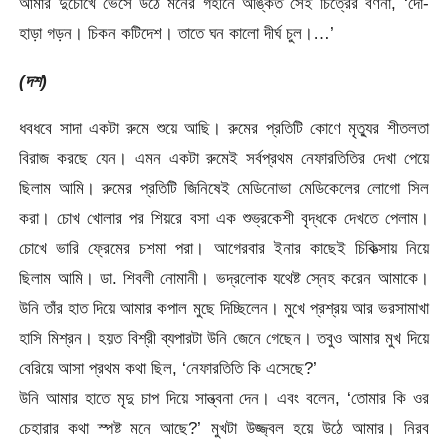
আমার দুচোখে ভেসে উঠে মনের গহীনে অঙ্কিত সেই চিত্রের বর্ণনা, ‘দো-
হাড়া গড়ন। চিকন কটিদেশ। তাতে ঘন কালো দীর্ঘ চুল।…’
(দশ)
ধবধবে সাদা একটা রুমে শুয়ে আছি। রুমের প্রতিটি কোণে মৃত্যুর শীতলতা
বিরাজ করছে যেন। এমন একটা রুমেই সর্বপ্রথম নেফারতিতির দেখা পেয়ে
ছিলাম আমি। রুমের প্রতিটি জিনিষেই মেডিনোভা মেডিকেলের লোগো সিল
করা। চোখ খোলার পর শিয়রে বসা এক শুভ্রকেশী বৃদ্ধকে দেখতে পেলাম।
চোখে ভারি ফ্রেমের চশমা পরা। আগেরবার ইনার কাছেই চিকিত্সায় নিয়ে
ছিলাম আমি। ডা. শিবলী নোমানী। ভদ্রলোক যথেষ্ট স্নেহ করেন আমাকে।
উনি তাঁর হাত দিয়ে আমার কপাল মুছে দিচ্ছিলেন। মুখে প্রশ্রয় আর ভরসামাখা
হাসি মিশ্রন। হয়ত বিশ্রী ব্যপারটা উনি জেনে গেছেন। তবুও আমার মুখ দিয়ে
বেরিয়ে আসা প্রথম কথা ছিল, ‘নেফারতিতি কি এসেছে?’
উনি আমার হাতে মৃদু চাপ দিয়ে সান্ত্বনা দেন। এবং বলেন, ‘তোমার কি ওর
চেহারার কথা স্পষ্ট মনে আছে?’ মুখটা উজ্জ্বল হয়ে উঠে আমার। নিরব