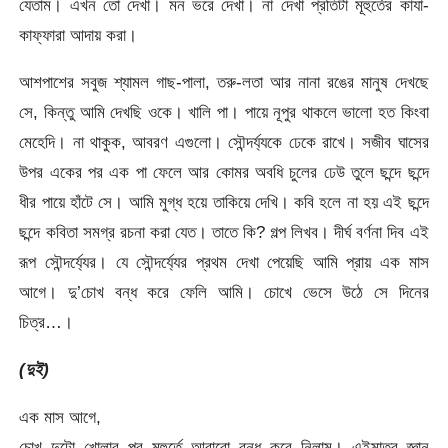
যেতাম। এখন তো দেখা। মন ভরে দেখা। না দেখা প্রতিটা মূহুর্তের কাযা-
কাফ্ফারা আদায় করা।
আশপাশের সবুজ শ্যামল গাছ-পালা, তরু-লতা আর নানা রঙের মানুষ দেখছে
সে, কিন্তু আমি দেখছি ওকে। খালি পা। পায়ে নূপুর থাকলে ভালো হত কিংবা
মেহেদি। না থাকুক, আবরণ এগুলো। সৌন্দর্য্যকে ঢেকে রাখে। সজীব ঘাসের
উপর একের পর এক পা ফেলে আর কোমর অবধি চুলের ঢেউ তুলে ছন্দে ছন্দে
ধীর পায়ে হাঁটে সে। আমি মুগ্ধ হয়ে তাকিয়ে দেখি। কবি হলে না হয় এই ছন্দে
ছন্দে কবিতা সমগ্র রচনা করা যেত। তাতে কি? গল্প লিখব। দীর্ঘ বর্ণনা দিব এই
রূপ সৌন্দর্য্যের। যে সৌন্দর্য্যের প্রথম দেখা পেয়েছি আমি প্রায় এক মাস
আগে। দু’চোখ বন্ধ করে ফেলি আমি। চোখে ভেসে উঠে সে দিনের
চিত্র…।
(দুই)
এক মাস আগে,
চোখ দুটো খোলার পর মূহুর্তে আবারো বন্ধ করে নিলাম। এইমাত্র জ্ঞান