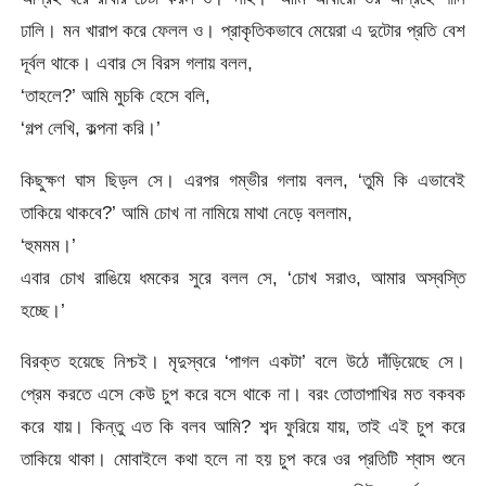
ঢালি। মন খারাপ করে ফেলল ও। প্রাকৃতিকভাবে মেয়েরা এ দুটোর প্রতি বেশ
দূর্বল থাকে। এবার সে বিরস গলায় বলল,
‘তাহলে?’ আমি মুচকি হেসে বলি,
‘গল্প লেখি, কল্পনা করি।’
কিছুক্ষণ ঘাস ছিড়ল সে। এরপর গম্ভীর গলায় বলল, ‘তুমি কি এভাবেই
তাকিয়ে থাকবে?’ আমি চোখ না নামিয়ে মাথা নেড়ে বললাম,
‘হুমমম।’
এবার চোখ রাঙিয়ে ধমকের সুরে বলল সে, ‘চোখ সরাও, আমার অস্বস্তি
হচ্ছে।’
বিরক্ত হয়েছে নিশ্চই। মৃদুস্বরে ‘পাগল একটা’ বলে উঠে দাঁড়িয়েছে সে।
প্রেম করতে এসে কেউ চুপ করে বসে থাকে না। বরং তোতাপাখির মত বকবক
করে যায়। কিন্তু এত কি বলব আমি? শব্দ ফুরিয়ে যায়, তাই এই চুপ করে
তাকিয়ে থাকা। মোবাইলে কথা হলে না হয় চুপ করে ওর প্রতিটি শ্বাস শুনে