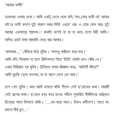
‘আমার ভাবী!’
হতভম্ব দেখায় ওকে। আমি একটু ভেবে ওকে বলি,’নাহ,তোর ভাবী না! আমার
বউ’রে ভাবী বললে তুই খারাপ নজর দিবি! এরচে’ বরং ও তোর বোন আর তুই
আমার একমাত্র শ্যালক।’ কথাটা বলেই হা হা হা করে হেসে উঠি আমি।
হাসির চোটে মাথা ব্যাথাটা বেড়ে যায় আমার।
‘বালামার…’ খেঁকিয়ে উঠে মুবিব। ‘ফালতু প্যাঁচাল বন্ধ কর।’
আমি বলি,’বিশ্বাস না হলে রিসিপশনে গিয়ে ‘তিতি’ নামটা বলে খোঁজ নে।’
এবার সিরিয়াস হয় মুবিব। চিন্তিত গলায় জিজ্ঞাস করে, ‘কাহিনী কীরে?’
আমি মুচকি হেসে বললাম,’যা না আগে দেখে তো আয়।’
চলে গেল মুবিব। আর আমি ভাবতে থাকি শীতল সেই দু’চোখের কথা। মায়াবী
সেই রূপের কথা। দু’চোখ বন্ধ করে মনের গহীনে লুকায়িত দীর্ঘদিনের অঙ্কিত
চিত্রের সাথে মিলাতে থাকি। ‘…দো-হাড়া গড়ন। চিকন কটিদেশ। তাতে ঘন
কালো দীর্ঘ চুল…’