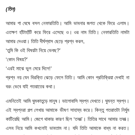
(তিন)
আমার গা ঘেষে বসল নেফারতিতি। আমি ভাবনার জগত থেকে ফিরে এলাম।
এতক্ষণ হাঁটাহাঁটি করে ফিরে এসেছে ও। ওর নাম তিতি। নেফারতিতি নামটা
আমার দেওয়া। তিতি দীর্ঘশ্বাস ছেড়ে প্রশ্ন করল,
‘তুমি কি ওই বিষয়টা নিয়ে ভেবছ?’
‘কোন বিষয়?’
‘এরই মাঝে ভুল মেরে দিলে!’
প্রশ্ন নয় যেন বিরক্তি ঝেড়ে ফেলে তিতি। আমি কোন প্রতিক্রিয়া দেখাই না
বরং ভেবে যাই গতরাতের কথা।
এমনিতেই আমি ঘুমকাতুড়ে মানুষ। ভালোবাসি স্বপ্ন দেখতে। ঘুমন্ত স্বপ্ন।
এই স্বপ্নরা গল্প লেখায় আমাকে ভীষণ সাহায্য করে। কিন্তু গতরাতটা নির্ঘুম
কাটিয়েছি আমি। জেগে থাকার কারণ ছিল ‘তফাত্‍’। তিতির সাথে আমার তফাত্‍।
এসব নিয়ে আমি কখনোই ভাবতাম না। যদি তিতি আমাকে বাধ্য না করত।