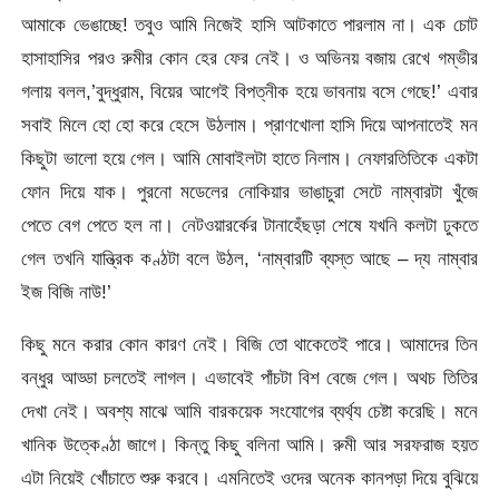
আমাকে ভেঙাচ্ছে! তবুও আমি নিজেই হাসি আটকাতে পারলাম না। এক চোট
হাসাহাসির পরও রুমীর কোন হের ফের নেই। ও অভিনয় বজায় রেখে গম্ভীর
গলায় বলল,’বুদ্ধুরাম, বিয়ের আগেই বিপত্নীক হয়ে ভাবনায় বসে গেছে!’ এবার
সবাই মিলে হো হো করে হেসে উঠলাম। প্রাণখোলা হাসি দিয়ে আপনাতেই মন
কিছুটা ভালো হয়ে গেল। আমি মোবাইলটা হাতে নিলাম। নেফারতিতিকে একটা
ফোন দিয়ে যাক। পুরনো মডেলের নোকিয়ার ভাঙাচুরা সেটে নাম্বারটা খুঁজে
পেতে বেগ পেতে হল না। নেটওয়ারর্কের টানাহেঁছড়া শেষে যখনি কলটা ঢুকতে
গেল তখনি যান্ত্রিক কণ্ঠটা বলে উঠল, ‘নাম্বারটি ব্যস্ত আছে – দ্য নাম্বার
ইজ বিজি নাউ!’
কিছু মনে করার কোন কারণ নেই। বিজি তো থাকেতেই পারে। আমাদের তিন
বন্ধুর আড্ডা চলতেই লাগল। এভাবেই পাঁচটা বিশ বেজে গেল। অথচ তিতির
দেখা নেই। অবশ্য মাঝে আমি বারকয়েক সংযোগের ব্যর্থ্য চেষ্টা করেছি। মনে
খানিক উত্কেণ্ঠা জাগে। কিন্তু কিছু বলিনা আমি। রুমী আর সরফরাজ হয়ত
এটা নিয়েই খোঁচাতে শুরু করবে। এমনিতেই ওদের অনেক কানপড়া দিয়ে বুঝিয়ে