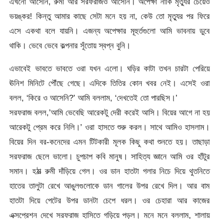
এখনো আসেনি, রুমী আর সরফরাজও আসেনি। অপেক্ষা নাকি মৃত্যুর চেয়েও
ভয়ঙ্কর! কিন্তু আমার কাছে সেটা মনে হয় না, কেউ তো মৃত্যুর পর ফিরে
এসে একথা বলে যায়নি। এজন্য অপেক্ষার মূহুর্তগুলো আমি ভাবনায় ডুবে
থাকি। ভেবে ভেবে কল্পনার সূঁতোয় স্বপ্ন বুনি।
এভাবেই ভাবতে ভাবতে ওরা যখন এলো। ঘড়ির কাটা তখন চারটা পেরিয়ে
ঊনিশ মিনিটে পৌঁছে গেছে। এদিকে তিতির কোন খবর নেই। এসেই ওরা
বলল, ‘কিরে ও আসেনি?’ আমি বললাম, ‘দেখতেই তো পারছিস।’
সরফরাজ বলল,’আমি ভেবেছি আরেকটু দেরী করেই আসি। বিয়ের আগে না হয়
আরেকটু প্রেম করে নিলি।’ ওরা হাসতে শুরু করল। সাথে আমিও হাসলাম।
বিয়ের দিন বর-কনেদের এমন টিটকারী মূলক কিছু কথা শুনতে হয়। তাছাড়া
সরফরাজ ছেলে ভালো। চুপচাপ কবি মানুষ। সাহিত্য জ্ঞানে আমি ওর হাঁটুর
সমান। হঠাত্‍ রুমী দাঁড়িয়ে গেল। ওর ডান হাতটা গলার নিচে দিয়ে থুতনিতে
হাতের তালুটা রেখে আঙুলগুলোকে ডান গালের উপর রেখে দিল। আর বাম
হাতটা দিয়ে পেটের উপর ডানটা চেপে ধরল। ওর চেহারা আর কাজের
এক্সপ্রেশন দেখে সরফরাজ হাসিতে গড়িয়ে পড়ল। মনে মনে বললাম, শালায়