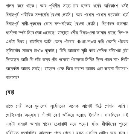
পালন করে থাকে। আর পৃথিবীর সাড়ে চার হাজার ধর্মের অধিকাংশ ধর্মই
বিবাহপূর্ব শারীরিক সম্পর্কের বৈধতা দেয়নি। আর প্রধান প্রধান কয়েকটা ধর্মে
বিবাহপূর্ব নারী-পুরুষের কোন সম্পর্ককেই বৈধতা দেয়নি। বিশেষত ইসলাম
ধর্মেতো স্পষ্ট নিষেধাজ্ঞা এসেছে! তাছাড়া ধর্মীয় বিষয়গুলো আমার কাছে সিম্পল
একটা বিষয়। রাতদিনে আমি যেমন পাঁচবার খাওয়া-দাওয়া করি তেমনি পাঁচবার
সৃষ্টিকর্তার সামনে মাথাও ঝুকাই। যিনি আমাকে সৃষ্টি করে দৈনিক চব্বিশটা ঘন্টা
দিয়েছেন আমি কি তাঁর জন্য পাঁচ পনেরো পঁচাত্তর মিনিট দিতে পারব না? তিতি
অনেকটা আমার মতই। তাহলে ওকে বিয়ে করতে আমার এত ভাবনা কিসের?
বালামার!
(ছয়)
রাতে দেরী করে ঘুমালেও সূর্যোদয়ের অনেক আগেই উঠে গেলাম আমি।
ছোটবেলার অভ্যাস। শীতটা বেশ জাঁকিয়ে ধরেছে ইদানীং। সারাদিনের এই
একটা সময়ই আমার মায়ের চেহারাটা মনে পড়ে। যদিও দীর্ঘদিনের পুরনো
ছবিটাতে ধূলোবালির আস্তরণ পড়ে গেছে। হয়ত একদিন এটাও মুছে যাবে।