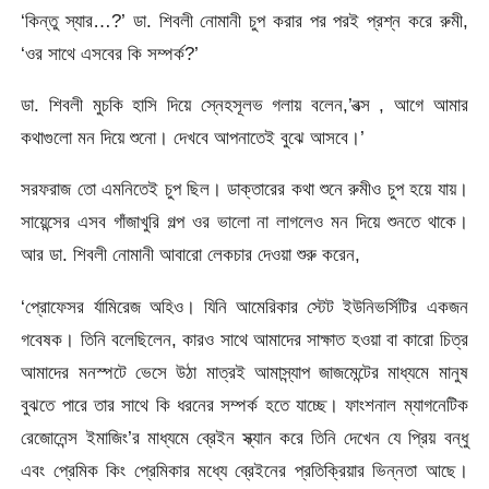
‘কিন্তু স্যার…?’ ডা. শিবলী নোমানী চুপ করার পর পরই প্রশ্ন করে রুমী,
‘ওর সাথে এসবের কি সম্পর্ক?’
ডা. শিবলী মুচকি হাসি দিয়ে স্নেহসূলভ গলায় বলেন,’বত্স , আগে আমার
কথাগুলো মন দিয়ে শুনো। দেখবে আপনাতেই বুঝে আসবে।’
সরফরাজ তো এমনিতেই চুপ ছিল। ডাক্তারের কথা শুনে রুমীও চুপ হয়ে যায়।
সায়েন্সের এসব গাঁজাখুরি গল্প ওর ভালো না লাগলেও মন দিয়ে শুনতে থাকে।
আর ডা. শিবলী নোমানী আবারো লেকচার দেওয়া শুরু করেন,
‘প্রোফেসর র্যামিরেজ অহিও। যিনি আমেরিকার স্টেট ইউনিভর্সিটির একজন
গবেষক। তিনি বলেছিলেন, কারও সাথে আমাদের সাক্ষাত হওয়া বা কারো চিত্র
আমাদের মনস্পটে ভেসে উঠা মাত্রই আমাস্ন্যাপ জাজমেন্টের মাধ্যমে মানুষ
বুঝতে পারে তার সাথে কি ধরনের সম্পর্ক হতে যাচ্ছে। ফাংশনাল ম্যাগনেটিক
রেজোনেন্স ইমাজিং’র মাধ্যমে ব্রেইন স্ক্যান করে তিনি দেখেন যে প্রিয় বন্ধু
এবং প্রেমিক কিং প্রেমিকার মধ্যে ব্রেইনের প্রতিক্রিয়ার ভিন্নতা আছে।