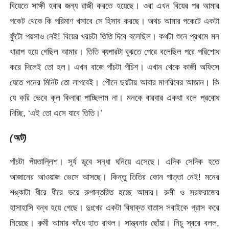
বিয়েতে সাক্ষী হবার জন্য রাজী করতে হয়েছে। ওরা এখন বিয়ের পর আমার
পকেট থেকে কি পরিমাণ খসাবে সে হিসাব করছে। অথচ আমার পকেটে একটা
ফুঁটো পয়সাও নেই! বিয়ের খরচটা তিতি দিবে বলেছিল। কথটা শুনে প্রথমে মন
খারাপ হয়ে গেছিল আমার। তিতি ব্যপারটা বুঝতে পেরে বলেছিল পরে পরিশোধ
করে দিলেই তো হল। এখন বাজে পাঁচটা পঁচিশ। এখান থেকে কাজী অফিসে
যেতে পনের মিনিট তো লাগবেই। পৌনে ছয়টায় আবার মাগরিবের আজান। কি
যে করি ভেবে কূল কিনারা পাচ্ছিলাম না। মনকে বারবার একথা বলে প্রবোধ
দিচ্ছি, ‘এই তো এসে যাবে তিতি।’
(আট)
পাঁচটা পঁয়তাল্লিশ। সূর্য ডুবে সন্ধা ঘনিয়ে এসেছে। এদিক সেদিক হতে
আজানের আওয়াজ ভেসে আসছে। কিন্তু তিতির কোন পাত্তা নেই! মনের
শঙ্কাটা ধীরে ধীরে ভয়ে রুপান্তরিত হচ্ছে আমার। রুমী ও সরফরাজের
হাসাহাসি বন্ধ হয়ে গেছে। দুঃখের একটা বিষাক্ত বাতাস সবাইকে গ্রাস করে
নিয়েছে। রুমী আমার কাঁধে হাত রাখল। সান্ত্বনার ছোঁয়া। নিচু স্বরে বলল,