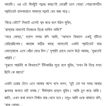
আতমি। ওর এই বিদঘুঁটে শব্দের কারণেই মেয়েটি চলে গেছে! শোরগোলহীন
প্রাইভেট হাসপাতালে সামান্য শব্দেই যেন বাজ পড়ে।
‘কিরে বেটা?’ নিকটে এসেই শব্দ করে বলে উঠল মুবিব,
‘রাস্তায় নামলেই নিজেকে হিরো ভাবিস নাকি?’
‘নারে দোস্ত,’ হতাশ গলায় বলি আমি, ‘আসলে বিকালে একটু হাঁটতে
বেরিয়েছিলাম। জাহাজ বাড়ীর কাছে আসতেই একটা প্রাইভেট কার
কোত্থোকে এসে খোঁচা মেরে দিল।’ দৃশ্যটা চোখে ভেসে উঠে আমার, ‘বুঝতেই
পারিনি।’
‘বুঝতে পারবিই বা কিভাবে?’ টিটকারির সুরে বলে মুবিব, ‘তখন কি নিয়ে মগ্ন
ছিলি কে জানে!’
একটা চেয়ার টেনে এনে আমার পাশে বসে বলল, ‘তুই তো সব সময় আবার
কল্পনার জগতে হাট বসাছ।’ দীর্ঘশ্বাস ছাড়ল মুবিব। আমি চুপ করে থাকি।
জানি, এখন কথা বললে নির্ঘাত মার খেতে হবে। তবুও আমি ওকে থামাতে বলি,
‘থাক দোস্ত…