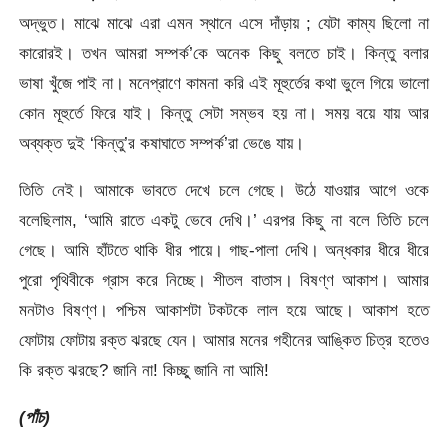
অদ্ভুত। মাঝে মাঝে এরা এমন স্থানে এসে দাঁড়ায় ; যেটা কাম্য ছিলো না
কারোরই। তখন আমরা সম্পর্ক’কে অনেক কিছু বলতে চাই। কিন্তু বলার
ভাষা খুঁজে পাই না। মনেপ্রাণে কামনা করি এই মূহুর্তের কথা ভুলে গিয়ে ভালো
কোন মূহুর্তে ফিরে যাই। কিন্তু সেটা সম্ভব হয় না। সময় বয়ে যায় আর
অব্যক্ত দুই ‘কিন্তু’র কষাঘাতে সম্পর্ক’রা ভেঙে যায়।
তিতি নেই। আমাকে ভাবতে দেখে চলে গেছে। উঠে যাওয়ার আগে ওকে
বলেছিলাম, ‘আমি রাতে একটু ভেবে দেখি।’ এরপর কিছু না বলে তিতি চলে
গেছে। আমি হাঁটতে থাকি ধীর পায়ে। গাছ-পালা দেখি। অন্ধকার ধীরে ধীরে
পুরো পৃথিবীকে গ্রাস করে নিচ্ছে। শীতল বাতাস। বিষণ্ণ আকাশ। আমার
মনটাও বিষণ্ণ। পশ্চিম আকাশটা টকটকে লাল হয়ে আছে। আকাশ হতে
ফোটায় ফোটায় রক্ত ঝরছে যেন। আমার মনের গহীনের আঙ্কিত চিত্র হতেও
কি রক্ত ঝরছে? জানি না! কিচ্ছু জানি না আমি!
(পাঁচ)