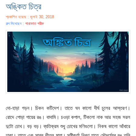
অঙ্কিত চিত্র
প্রকাশিত হয়েছে : জুলাই 30, 2018
গল্প লিখেছেন :
শারাফাত শরীফ
দো-হাড়া গড়ন। চিকন কটিদেশ। তাতে ঘন কালো দীর্ঘ চুলের আস্তরণ।
রোদে পোড়া গায়ের রঙ। বাদামি। চওড়া কপাল, টিকলো নাক আর সহজ সরল
দুটো চোখ। বড় বড়। ব্যতিক্রম শুধু চোখের মণিগুলো। নিকষ কালো আঁধারে
ঢাকা। তাতে এক সাগর শীতল মায়া। সৃষ্টিকর্তা নিপুণ হাতে সৌন্দর্য্যের রঙ তুলি