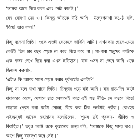
‘আমরা আগে বিয়ে করব এবং সেটা কালই।’
যেন ঘোষণা দেয় ও। কিন্তু আঁতকে উঠি আমি। উদ্বেগমাখা কণ্ঠে বলি,
‘বিয়ে! তাও কাল!’
কিছু বলেনা তিতি। ওকে এতটা সেকেলে ভাবিনি আমি। এখনকার ছেলে-মেয়ে
কেউই তিন চার বছর প্রেম না করে বিয়ে করে না। মা-বাবা পছন্দের কাউকে
এক নজর দেখে বিয়ে করা এখন ইতিহাস। যাক ওসব না ভেবে আমি ওকে
জিজ্ঞাস করলাম,
‘এটাও কি আমার সাথে প্রেম করার পূর্বশর্তের একটা?’
কিছু না বলে মাথা নাড়ে তিতি। চিন্তায় পড়ে যাই আমি। যার রাত-দিন কাটে
যাযাবরের বেশে, যেখানে রাত সেখানেই কাত এই যার নীতি- সে করবে বিয়ে!
তাছাড়া প্রেম করা যতটা সোজা; বিয়ে করা ঠিক ততটাই প্যাঁরা। বোধহয়
এইজন্যই জনৈক মহামানব বলেছিলেন, ‘পুরুষ দুই প্রকার- জীবিত ও
বিবাহিত।’ তবুও আমি ওকে বুঝানোর জন্য বলি, ‘আমাকে কিছু সময় দাও।
আগে কিছু ব্যবস্থা করে নেই।’