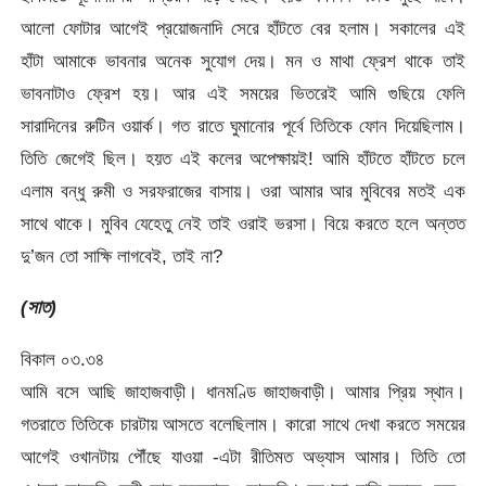
আলো ফোটার আগেই প্রয়োজনাদি সেরে হাঁটতে বের হলাম। সকালের এই
হাঁটা আমাকে ভাবনার অনেক সুযোগ দেয়। মন ও মাথা ফ্রেশ থাকে তাই
ভাবনাটাও ফ্রেশ হয়। আর এই সময়ের ভিতরেই আমি গুছিয়ে ফেলি
সারাদিনের রুটিন ওয়ার্ক। গত রাতে ঘুমানোর পূর্বে তিতিকে ফোন দিয়েছিলাম।
তিতি জেগেই ছিল। হয়ত এই কলের অপেক্ষায়ই! আমি হাঁটতে হাঁটতে চলে
এলাম বন্ধু রুমী ও সরফরাজের বাসায়। ওরা আমার আর মুবিবের মতই এক
সাথে থাকে। মুবিব যেহেতু নেই তাই ওরাই ভরসা। বিয়ে করতে হলে অন্তত
দু’জন তো সাক্ষি লাগবেই, তাই না?
(সাত)
বিকাল ০৩.৩৪
আমি বসে আছি জাহাজবাড়ী। ধানমণ্ডি জাহাজবাড়ী। আমার প্রিয় স্থান।
গতরাতে তিতিকে চারটায় আসতে বলেছিলাম। কারো সাথে দেখা করতে সময়ের
আগেই ওখানটায় পৌঁছে যাওয়া -এটা রীতিমত অভ্যাস আমার। তিতি তো