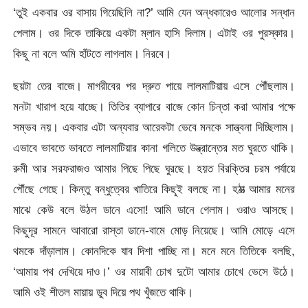
‘তুই একবার ওর বাসায় গিয়েছিলি না?’ আমি যেন অন্ধকারেও আলোর সন্ধান
পেলাম। ওর দিকে তাকিয়ে একটা ম্লান হাসি দিলাম। এটাই ওর পুরস্কার।
কিছু না বলে অমি হাঁটতে লাগলাম। নিরবে।
ছয়টা তের বাজে। মাগরীবের পর দ্রুত পায়ে লালমাটিয়ায় এসে পৌঁছলাম।
মনটা খারাপ হয়ে যাচ্ছে। তিতির ব্যাপারে বাজে কোন চিন্তা করা আমার পক্ষে
সম্ভব নয়। একবার এটা অন্যবার আরেকটা ভেবে মনকে সান্ত্বনা দিচ্ছিলাম।
এভাবে ভাবতে ভাবতে লালমাটিয়ার কানা গলিতে উদ্ভ্রান্তের মত ঘুরতে থাকি।
রুমী আর সরফরাজও আমার পিছে পিছে ঘুরছে। হয়ত বিরক্তির চরম পর্যায়ে
পৌঁছে গেছে। কিন্তু বন্ধুত্বের খাতিরে কিছুই বলছে না। হঠাত্‍ আমার মনের
মাঝে কেউ বলে উঠল ডানে এসো! আমি ডানে গেলাম। ওরাও আসছে।
কিছুদূর সামনে আবারো রাস্তা ডানে-বামে মোড় নিয়েছে। আমি মোড়ে এসে
থমকে দাঁড়ালাম। কোনদিকে যাব দিশা পাচ্ছি না। মনে মনে তিতিকে বলছি,
‘আমায় পথ দেখিয়ে দাও।’ ওর মায়াবী চোখ দুটো আমার চোখে ভেসে উঠে।
আমি ওই শীতল মায়ায় ডুব দিয়ে পথ খুঁজতে থাকি।