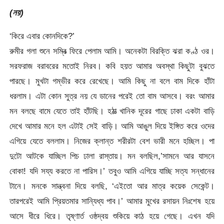
(নয়)
‘কিরে এবার কোনদিকে?’
রুমীর গলা শুনে সম্বিত্‍ ফিরে পেলাম আমি। অনেকটা বিরক্তি ঝরা কণ্ঠ ওর।
সরফরাজ বরাবরের মতোই নিরব। কবি হয়ত আমার অবস্থা কিছুটা বুঝতে
পারছে। মুখটা গম্ভীর করে রেখেছে। আমি কিছু না বলে বাম দিকে হাঁটা
ধরলাম। এটা কোন সুত্র নয় যে ডানের পরেই তো বাম আসবে। বরং আমার
মন বলছে বামে যেতে তাই হাঁটছি। হঠাত্‍ খানিক দূরের গাছে ঢাকা একটা বাড়ি
দেখে আমার মনে হল এটাই সেই বাড়ি। আমি আঙুল দিয়ে ইঙ্গিত করে ওদের
এগিয়ে যেতে বললাম। নিজের ক্লান্ত শরীরটা বেশ ভারী মনে হচ্ছিল। পা
দুটো আটকে যাচ্ছিল পিচ ঢালা রাস্তায়। মন বলছিল,’সামনে আর যাসনে
বোকা! যদি সয্য করতে না পারিস।’ তবুও আমি এগিয়ে যাচ্ছি সত্য সন্ধানের
টানে। মনকে সান্ত্বনা দিয়ে বলছি, ‘এইতো আর মাত্র কয়েক সেকেন্ট।
তারপরেই আমি প্রিয়তমার সান্যিধ্য পাব।’ আমার মুখের রসায়ন নিঃশেষ হয়ে
আসে ধীরে ধিরে। তৃষ্ণার্ত ওষ্ঠদ্বয় শুকিয়ে কাঠ হয়ে গেছে। এখন যদি