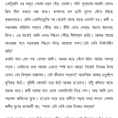
একটুখানি ওর অমৃত পেতাম হয়ত বেঁচে যেতাম। পানি শূন্যতায় মাথাটা কেমন
ঝিম ঝিম করতে শুরু করে। কপালের রগ দুটো ফুলো ফেঁপে উঠছে
ক্রমান্বয়ে। ওদিন একসিডেন্টের পর থেকেই মাঝে মাঝে এমনটা হয়। রুমী ও
সরফরাজ বাড়িটার সামনে পৌঁছে যায়। উঁকি মেরে দেখছে আলো জ্বলছে
কিনা। এর মাঝেই আমি ওদের পিছনে পৌঁছে দীর্ঘশ্বাস ছাড়ি। আমার পায়ের
আওয়াজ শুনে সরফরাজ পিছনে ফিরে আমাকে বলল,’এটা দেখি নির্মাণাধীন
বাড়ি!’
কথাটা শুনে যেন শক খেলাম আমি। থরথর করে কেঁপে উঠল আমার সমগ্র
সত্বা। সেদিনের কথা আমার এখনো স্পষ্ট মনে আছে! নিজেই নিজের উপর
কেমন যেন বিশ্বাস হারালাম। এটা কীভাবে সম্ভব? আকস্মিক আমার চতুর্পাশে
ঘূর্ণিঝড় উঠে। পৃথিবী ঘোলাটে হয়ে উঠে আমার দু’চোখে। হাঁটু কাঁপতে থাকে
থরথর করে। রুমী আমার হাত থেকে মোবাইলটা নিয়ে গেল। আর আমি ঢলে
পড়লাম জমিনের বুকে। দু’চোখ বন্ধ হয়ে মাটিতে পড়ার সময় শুনতে পেলাম
রুমীর মুখের কয়েকটি শব্দ, ‘শালা! এটা দেখি তোর নিজের নাম্বার!’