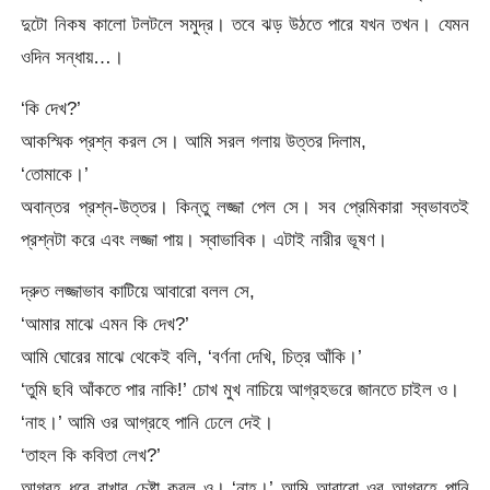
দুটো নিকষ কালো টলটলে সমুদ্র। তবে ঝড় উঠতে পারে যখন তখন। যেমন
ওদিন সন্ধায়…।
‘কি দেখ?’
আকস্মিক প্রশ্ন করল সে। আমি সরল গলায় উত্তর দিলাম,
‘তোমাকে।’
অবান্তর প্রশ্ন-উত্তর। কিন্তু লজ্জা পেল সে। সব প্রেমিকারা স্বভাবতই
প্রশ্নটা করে এবং লজ্জা পায়। স্বাভাবিক। এটাই নারীর ভূষণ।
দ্রুত লজ্জাভাব কাটিয়ে আবারো বলল সে,
‘আমার মাঝে এমন কি দেখ?’
আমি ঘোরের মাঝে থেকেই বলি, ‘বর্ণনা দেখি, চিত্র আঁকি।’
‘তুমি ছবি আঁকতে পার নাকি!’ চোখ মুখ নাচিয়ে আগ্রহভরে জানতে চাইল ও।
‘নাহ।’ আমি ওর আগ্রহে পানি ঢেলে দেই।
‘তাহল কি কবিতা লেখ?’
আগ্রহ ধরে রাখার চেষ্টা করল ও। ‘নাহ।’ আমি আবারো ওর আগ্রহে পানি