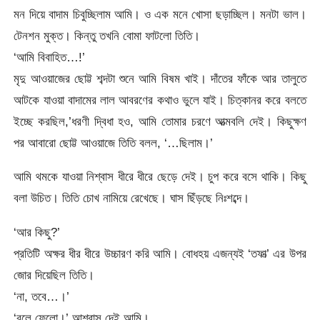
মন দিয়ে বাদাম চিবুচ্ছিলাম আমি। ও এক মনে খোসা ছড়াচ্ছিল। মনটা ভাল।
টেনশন মুক্ত। কিন্তু তখনি বোমা ফাটলো তিতি।
‘আমি বিবাহিত…!’
মৃদু আওয়াজের ছোট্ট শব্দটা শুনে আমি বিষম খাই। দাঁতের ফাঁকে আর তালুতে
আটকে যাওয়া বাদামের লাল আবরণের কথাও ভুলে যাই। চিত্কানর করে বলতে
ইচ্ছে করছিল,’ধরণী দ্বিধা হও, আমি তোমার চরণে আত্মবলি দেই। কিছুক্ষণ
পর আবারো ছোট্ট আওয়াজে তিতি বলল, ‘…ছিলাম।’
আমি থমকে যাওয়া নিশ্বাস ধীরে ধীরে ছেড়ে দেই। চুপ করে বসে থাকি। কিছু
বলা উচিত। তিতি চোখ নামিয়ে রেখেছে। ঘাস ছিঁড়ছে নিঃশব্দে।
‘আর কিছু?’
প্রতিটি অক্ষর ধীর ধীরে উচ্চারণ করি আমি। বোধহয় এজন্যই ‘তফাত্‍’ এর উপর
জোর দিয়েছিল তিতি।
‘না, তবে…।’
‘বলে ফেলো।’ আশ্বাস দেই আমি।