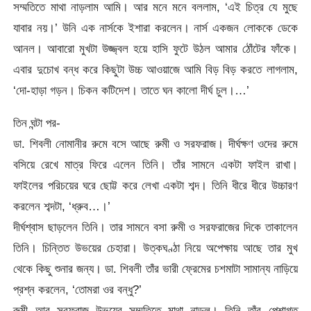
সম্মতিতে মাথা নাড়লাম আমি। আর মনে মনে বললাম, ‘এই চিত্র যে মুছে
যাবার নয়।’ উনি এক নার্সকে ইশারা করলেন। নার্স একজন লোককে ডেকে
আনল। আবারো মুখটা উজ্জ্বল হয়ে হাসি ফুটে উঠল আমার ঠোঁটের ফাঁকে।
এবার দুচোখ বন্ধ করে কিছুটা উচ্চ আওয়াজে আমি বিড় বিড় করতে লাগলাম,
‘দো-হাড়া গড়ন। চিকন কটিদেশ। তাতে ঘন কালো দীর্ঘ চুল।…’
তিন ঘন্টা পর-
ডা. শিবলী নোমানীর রুমে বসে আছে রুমী ও সরফরাজ। দীর্ঘক্ষণ ওদের রুমে
বসিয়ে রেখে মাত্র ফিরে এলেন তিনি। তাঁর সামনে একটা ফাইল রাখা।
ফাইলের পরিচয়ের ঘরে ছোট্ট করে লেখা একটা শব্দ। তিনি ধীরে ধীরে উচ্চারণ
করলেন শব্দটা, ‘ধ্রুব…।’
দীর্ঘশ্বাস ছাড়লেন তিনি। তার সামনে বসা রুমী ও সরফরাজের দিকে তাকালেন
তিনি। চিন্তিত উভয়ের চেহারা। উত্কঘণ্ঠা নিয়ে অপেক্ষায় আছে তার মুখ
থেকে কিছু শুনার জন্য। ডা. শিবলী তাঁর ভারী ফ্রেমের চশমাটা সামান্য নাড়িয়ে
প্রশ্ন করলেন, ‘তোমরা ওর বন্ধু?’
রুমী আর সরফরাজ উভয়ের সম্মতিতে মাথা নাড়ল। তিনি তাঁর পেশাগত