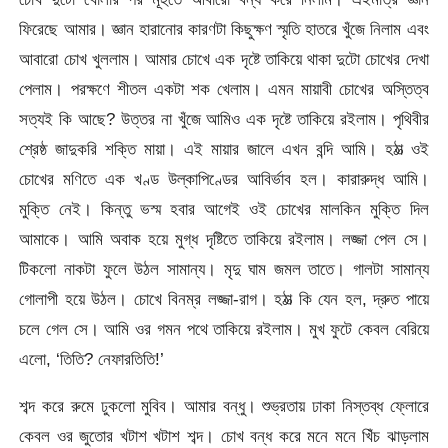
ফিরেছে আমার। জ্ঞান হারানোর কারণটা কিছুক্ষণ স্মৃতি হাতরে খুঁজে নিলাম এবং
আবারো চোখ খুললাম। আমার চোখে এক দৃষ্টে তাকিয়ে থাকা দুটো চোখের দেখা
পেলাম। পরক্ষণে শীতল একটা শক খেলাম। এমন মায়াবী চোখের অস্তিত্ব
সত্যই কি আছে? উত্তর না খুঁজে আমিও এক দৃষ্টে তাকিয়ে রইলাম। পৃথিবীর
শ্রেষ্ঠ জাদুকরি শক্তি মায়া। এই মায়ার জালে এখন বন্দি আমি। হঠাত্‍ ওই
চোখের মণিতে এক খণ্ড উল্কাপিণ্ডের আবির্ভাব হল। কারারুদ্ধ আমি।
মুক্তি নেই। কিন্তু ভস্ম হবার আগেই ওই চোখের মালকিন মুক্তি দিল
আমাকে। আমি অবাক হয়ে মুগ্ধ দৃষ্টিতে তাকিয়ে রইলাম। লজ্জা পেল সে।
টিকলো নাকটা ফুলে উঠল সামান্য। মৃদু ঘাম জমল তাতে। গালটা সামান্য
গোলাপী হয়ে উঠল। চোখে বিনম্র লজ্জা-রাগ। হঠাত্‍ কি যেন হল, দ্রুত পায়ে
চলে গেল সে। আমি ওর গমন পথে তাকিয়ে রইলাম। মুখ ফুটে কেবল বেরিয়ে
এলো, ‘তিতি? নেফারতিতি!’
শব্দ করে রুমে ঢুকলো মুবিব। আমার বন্ধু। শুভ্রতায় ঢাকা নিস্তব্ধ ফ্লোরে
কেবল ওর জুতোর খটাশ খটাশ শব্দ। চোখ বন্ধ করে মনে মনে খিঁচ ঝাড়লাম