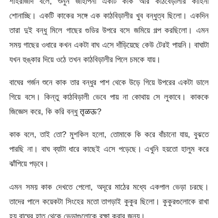
শাহরাজাদ বলে, শুনুন জাঁহাপনা একটি কাক আর কাঠবেড়ালীর কাহিনী
শোনাচ্ছি। একটি কাকের সঙ্গে এক কাঠবিড়ালীর খুব বন্ধুত্ব ছিলো। একদিন
তারা দুই বন্ধু মিলে গাছের গুডির উপরে বসে জমিয়ে গল্প করছিলো। এমন
সময় গাছের ওধারে কখন একটা বাঘ এসে দাঁড়িয়েছে কেউ টেরই পায়নি। বাঘাটা
যখন হুঙ্কার দিয়ে ওঠে তখন কাঠবিড়ালীর পিলে চমকে যায়।
বাঘের গর্জন শুনে কাক তার বন্ধুর পাশ থেকে উড়ে গিয়ে উপরের একটা ডালে
গিয়ে বসে। কিন্তু কাঠবিড়ালী ভেবে পায় না কোথায় সে লুকাবে। কাককে
জিজ্ঞেস করে, কি করি বন্ধু तृळऊ?
কাক বলে, তাই তো? মুশকিল হলো, তোমাকে কি করে বাঁচানো যায়, বুঝতে
পারছি না। বাঘ ব্যাটা ধারে কাছেই এসে পড়েছে। এখুনি হয়তো হালুম করে
ঝাঁপিয়ে পড়বে।
এমন সময় কাক দেখতে পেলো, অদূরে মাঠের মধ্যে একপাল ভেড়া চরছে।
তাদের পালে কয়েকটা সিংহের মতো তাগড়াই কুকুর ছিলো। কুকুরগুলোকে রাখা
হয় বাঘের হাত থেকে ভেড়াগুলোকে রক্ষা করার জন্য।