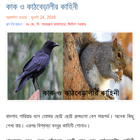
কাক ও কাঠবেড়ালীর কাহিনী
প্রকাশিত হয়েছে : জুলাই 24, 2018
গল্প লিখেছেন :
ডঃ জে. সি. মারদ্রুস ভাষান্তর: ক্ষিতিশ সরকার
বাদশাহ শারিয়ার বলে তোমার ছোট্ট ছোট্ট গল্পগুলো বেশ সারগর্ভ। অনেক কিছু
শেখা যায়। এরপর বিশ্বস্ত বন্ধুর কাহিনী শোনাও।