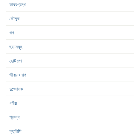
কাব্যগ্রন্থ
কৌতুক
গল্প
ছড়াসমূহ
ছোট গল্প
জীবনের গল্প
দু:খদায়ক
ধর্মীয়
প্রবন্ধ
ফ্যান্টাসি