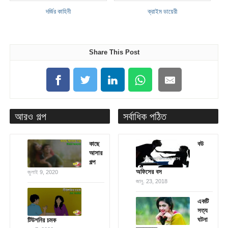
দর্জির কাহিনী
ক্রাইম ডায়েরী
Share This Post
আরও গল্প
সর্বাধিক পঠিত
কাছে
বউ
আসার
গল্প
অফিসের বস
জুলাই 9, 2020
জানু. 23, 2018
একটি
সত্য
ঘটনা
টিউশনির চমক