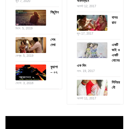
অবলম্বনে
জুন 7, 2020
আগস্ট 12, 2017
পিছুটান
বাসর
রাত
ডিসে. 5, 2019
জুন 17, 2017
শেষ
দেখা
একটি
ভাই ও
একটি
ফেব্রু. 5, 2019
বোনের
এক দিন
কুয়াশা
নভে. 19, 2017
– ০২
সিনিয়র
সেপ্টে. 3, 2018
বৌ
আগস্ট 11, 2017