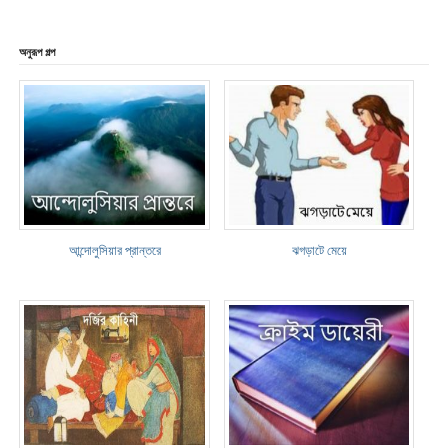
অনুরূপ গল্প
আন্দোলুসিয়ার প্রান্তরে
ঝগড়াটে মেয়ে