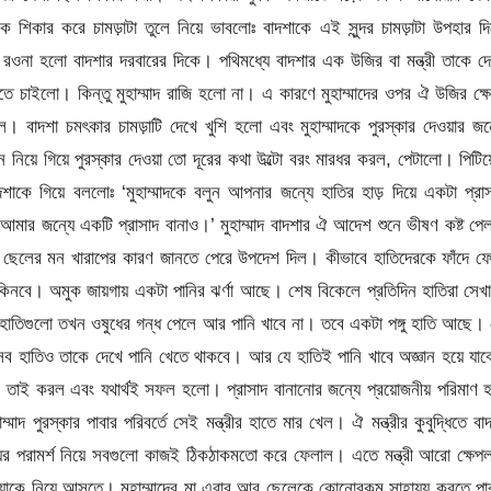
ে শিকার করে চামড়াটা তুলে নিয়ে ভাবলোঃ বাদশাকে এই সুন্দর চামড়াটা উপহার দ
়ে রওনা হলো বাদশার দরবারের দিকে। পথিমধ্যে বাদশার এক উজির বা মন্ত্রী তাকে দ
ে চাইলো। কিন্তু মুহাম্মাদ রাজি হলো না। এ কারণে মুহাম্মাদের ওপর ঐ উজির ক্ষ
েল। বাদশা চমৎকার চামড়াটি দেখে খুশি হলো এবং মুহাম্মাদকে পুরস্কার দেওয়ার জন
 নিয়ে গিয়ে পুরস্কার দেওয়া তো দূরের কথা উল্টো বরং মারধর করল, পেটালো। পিটিয
কে গিয়ে বললোঃ ‘মুহাম্মাদকে বলুন আপনার জন্যে হাতির হাড় দিয়ে একটা প্রা
ে আমার জন্যে একটি প্রাসাদ বানাও।’ মুহাম্মাদ বাদশার ঐ আদেশ শুনে ভীষণ কষ্ট প
েলের মন খারাপের কারণ জানতে পেরে উপদেশ দিল। কীভাবে হাতিদেরকে ফাঁদে ফে
 কিনবে। অমুক জায়গায় একটা পানির ঝর্ণা আছে। শেষ বিকেলে প্রতিদিন হাতিরা সেখ
হাতিগুলো তখন ওষুধের গন্ধ পেলে আর পানি খাবে না। তবে একটা পঙ্গু হাতি আছে।
 হাতিও তাকে দেখে পানি খেতে থাকবে। আর যে হাতিই পানি খাবে অজ্ঞান হয়ে যা
তাই করল এবং যথার্থই সফল হলো। প্রাসাদ বানানোর জন্যে প্রয়োজনীয় পরিমাণ হ
দ পুরস্কার পাবার পরিবর্তে সেই মন্ত্রীর হাতে মার খেল। ঐ মন্ত্রীর কুবুদ্ধিতে বা
য়ের পরামর্শ নিয়ে সবগুলো কাজই ঠিকঠাকমতো করে ফেলাল। এতে মন্ত্রী আরো ক্ষে
 কন্যাকে নিয়ে আসতে। মুহাম্মাদের মা এবার আর ছেলেকে কোনোরকম সাহায্য করতে প