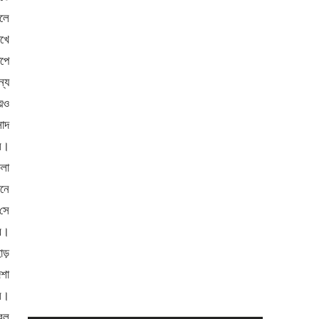
িলে
েখে
েপে
্যে
়েও
সাদ
েল।
লা
ানে
 সে
বে।
াড়
দশা
পল।
ারল