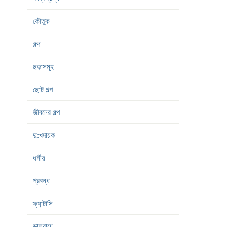
কৌতুক
গল্প
ছড়াসমূহ
ছোট গল্প
জীবনের গল্প
দু:খদায়ক
ধর্মীয়
প্রবন্ধ
ফ্যান্টাসি
ভালবাসা