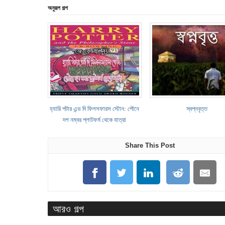
অনুরূপ গল্প
হ্যারি পটার এন্ড দি ফিলসফারস স্টোন: পৌনে
স্বপ্নবৃত্ত
দশ নম্বর প্লাটফর্ম থেকে যাত্রা
Share This Post
আরও গল্প