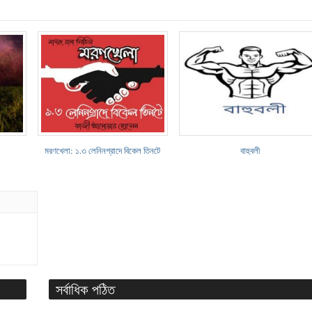
মরণখেলা: ১.৩ লেনিনগ্রাদে বিকেল তিনটে
বাহুবলী
সর্বাধিক পঠিত