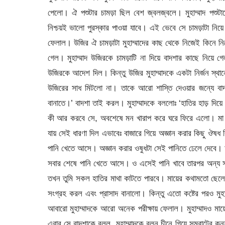
পেলো। ঐ পশুটার চামড়া ছিল বেশ জ্বলজ্বলে। মুহাম্মাদ পশুটাক
নিশ্চয়ই ভালো পুরস্কার পাওয়া যাবে। এই ভেবে সে চামড়াটা নিয
ফেলাল। উজির ঐ চামড়াটা মুহাম্মাদের কাছ থেকে নিজেই কিনে নিত
গেল। মুহাম্মাদ উজিরকে চামড়াটি না দিয়ে বাদশার কাছে নিয়ে গ
উজিরকে আদেশ দিল। কিন্তু উজির মুহাম্মাদকে একটা নির্জন স্থানে
উজিরের সাধ মিটলো না। তাকে আরো শাস্তি দেওয়ার জন্যে বাদশা
বানাতে।’ বাদশা তাই করল। মুহাম্মাদকে বললোঃ ‘হাতির হাড় দিয়
কী আর করবে সে, অবশেষে মন খারাপ করে ঘরে ফিরে এলো। মা ছ
যায় সেই ধারণা দিল এভাবেঃ বাজারে গিয়ে অজ্ঞান করার কিছু ঔষধ
পানি খেতে আসে। অজ্ঞান করার ওষুধটা সেই পানিতে ঢেলে দেবে। 
সবার শেষে পানি খেতে আসে। ও এসেই পানি খাবে তারপর অন্য সব
তখন তুমি সকল হাতির মাথা কাটতে পারবে। মায়ের কথামতো ছেলে 
সংগ্রহ করল এবং প্রাসাদ বানালো। কিন্তু এতো কষ্টের পরও মুহাম্মা
আবারো মুহাম্মাদকে আরো অনেক পরীক্ষায় ফেলাল। মুহাম্মাদও মা
এবার সে বাদশাকে বলল, মুহাম্মাদকে বলুন চীনে গিয়ে সম্রাটের