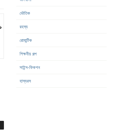
ভৌতিক
রহস্য
রোমান্টিক
শিক্ষনীয় গল্প
সাইন্স-ফিকশন
হাস্যরস