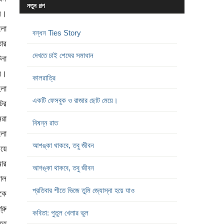
নতুন গল্প
েল।
হলো
বন্ধন Ties Story
তার
দেখতে চাই শেষের সমাধান
টনা
রে।
কালরাত্রি
লা
একটি ফেসবুক ও রাজার ছোট মেয়ে।
টের
রা
বিষন্ন রাত
লো
আশঙ্কা থাকবে, তবু জীবন
য়ে
 আর
আশঙ্কা থাকবে, তবু জীবন
লাল
প্রতিবার শীতে ভিজে তুমি জ্যোস্না হয়ে যাও
রকে
্রু
কবিতা: পুতুল খেলার ভুল
িতে