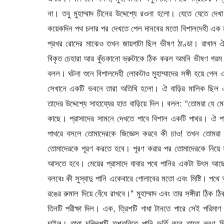
না। তবু মুহাম্মাদ চীনের উদ্দেশ্যে রওনা হলো। যেতে যেতে দেখ
কয়েকদিন পথ চলার পর দেখতে পেল দানবের মতো বিশালদেহী এক মান
প্রখর রোদের মাঝেও তখন জায়গাটা ছিল ভীষণ ঠাণ্ডা। রাখাল 
বিকৃত চেহারা আর কুঁচকানো ভ্রুটাকে ঠিক করল অমনি ভীষণ গরম 
বলল। ঘটনা শুনে বিশালদেহী লোকটাও মুহাম্মাদের সঙ্গী হয়ে গেল 
সেখানে একটি ভবনে তারা অতিথি হলো। ঐ বাড়ির মালিক ছিল 
তাদের উদ্দেশ্যে সাহায্যের হাত বাড়িয়ে দিল। বলল: “তোমরা যে ম
কাছে। প্রাসাদের সামনে দেখতে পাবে বিশাল একটি পাথর। ঐ 
পাথরে বসলে তোমাদেরকে জিজ্ঞেস করবে কী চাও! তখন তোমরা 
তোমাদেরকে পূরণ করতে হবে। পূরণ করার পর তোমাদেরকে নিয়ে যাওয়
আসতে হবে। মেয়ের প্রাসাদে যাবার পথে পানির একটা উৎস আছে
বলবেঃ কী সুস্বাদু পানি একেবারে গোলাবের মতো এবং মিষ্টি। পথে আ
রঙের রুমাল দিয়ে বেঁধে রাখবে।” মুহাম্মাদ এবং তার সঙ্গীরা ঠি
তিনটি পরীক্ষা দিল। এক, ত্রিশটি গাধা টানতে পারে সেই পরিম
চাইল। তারা চল্লিশটি তশতরিতে পানি ভর্তি করে তাতে লবণ মি