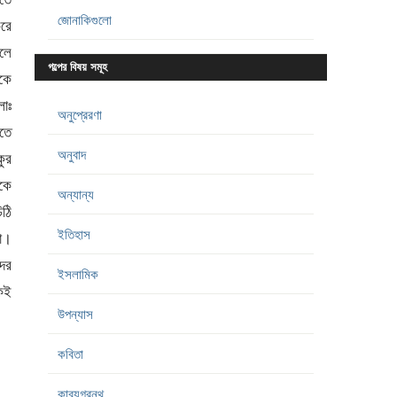
জোনাকিগুলো
করে
চলে
গল্পের বিষয় সমূহ
াকে
লোঃ
অনুপ্রেরণা
রতে
অনুবাদ
কুর
াকে
অন্যান্য
ঠি
ইতিহাস
লো।
দের
ইসলামিক
কেই
উপন্যাস
কবিতা
কাব্যগ্রন্থ