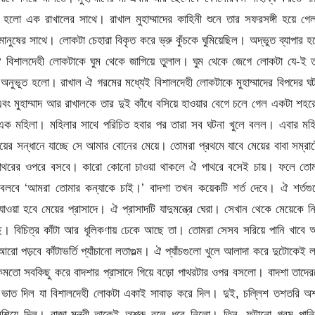
া হলো এক রাখালের সাথে। রাখাল মুহাম্মাদের কাহিনী শুনে তার সফরসঙ্গী হয়ে গ
ুষের সাথে। লোকটা চেহারা বিকৃত করে ভ্রু কুঁচকে ঘুমিয়েছিল। অদ্ভুত ব্যাপার 
ঐ বিশালদেহী লোকটাকে ঘুম থেকে জাগিয়ে তুলাল। ঘুম থেকে জেগে লোকটা যে-ই 
অনুভূত হলো। রাখাল ঐ গরমের মধ্যেই বিশালদেহী লোকটাকে মুহাম্মাদের বিপদের ঘ
এবং মুহাম্মাদ আর রাখালকে তার দুই কাঁধে বসিয়ে হাওয়ার বেগে চলে গেল একটা শহ
এক মহিলা। মহিলার সাথে পরিচিত হবার পর তারা সব ঘটনা খুলে বলল। এবার মহি
েয়ের সন্ধানে যাচ্ছে সে আমার বোনের মেয়ে। তোমরা প্রথমে যাবে মেয়ের বাবা সম্রা
পাথরের ওপরে বসবে। কারো কোনো চাওয়া থাকলে ঐ পাথরে বসেই চায়। ফলে তোম
বলবে ‘আমরা তোমার কন্যাকে চাই।’ বাদশা তখন কয়েকটি শর্ত দেবে। ঐ শর্তগু
া হবে মেয়ের প্রাসাদে। ঐ প্রাসাদটি যাদুমন্ত্রে ঘেরা। সেখান থেকে মেয়েকে নি
। বিচিত্র কাঁটা আর ধূলিকণায় ঢেকে আছে তা। তোমরা সেসব সরিয়ে পানি খাবে
রো পড়বে কাঁটাভর্তি প্যাঁচানো লতাগুল্ম। ঐ প্যাঁচগুলো খুলে আলাদা করে দুটোকেই 
ক ঠিকমতো সবকিছু করে বাদশার প্রাসাদে গিয়ে বড়ো পাথরটার ওপর বসলো। বাদশা তাদে
াণ ভাত দিল যা বিশালদেহী লোকটা একাই সাবাড় করে দিল। দুই, চল্লিশ তশতরি অশ
শিয়ে দিল। রাজা-মন্ত্রী তাকেই অশ্রু বলে ধরে নিলো। তিন, ফুটানো গরম পান