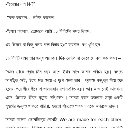
-“তোমার নাম কি?”
-“ফফ ফয়সাল… নাঈম ফয়সাল”
-“শোন ফয়সাল, তোমাকে আমি ১০ মিনিটের সময় দিলাম,
এর ভিতরে যা কিছু বলার বলে বিদায় হও” ফয়সাল বেশ খুশি হল।
১০ মিনিট সময় তার জন্য অনেক। দিক বেদিক না ভেবে সে বলা শুরু করল –
“আজ থেকে প্রায় তিন বছর আগে ইরার সাথে আমার পরিচয় হয়। বলতে
আপত্তি নেই, ইরার মত মেয়ে এ যুগে মেলা ভার। প্রথমে বন্ধুত্ব দিয়ে শুরু
হলেও পরে ধীরে ধীরে তা ভালবাসায় রূপান্তরিত হয়। আর আজ সেই ভালবাসা
এসে ঠেকেছে জীবন মৃত্যুর সন্ধিক্ষণে। আমরা দুজন দুজনকে ছাড়া একটি
মূহুর্থের জন্যও থাকতে পারিনা, হয়তো বাঁচতেও পারবনা একে অপরকে ছাড়া।
আমরা অনেক ভেবেচিন্তে দেখেছি We are made for each other.
আপনি ভাবছেন নির্লজ্জের মত এসব কথা আপনাকে কেন বলতে এসেছি?