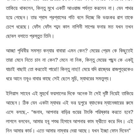
তাকিয়ে থাকলেন, কিন্তু মুখে একটি আওয়াজ পর্যন্ত করলেন না। যেন পাথর
হয়ে গেছেন। তার শ্বাস প্রশ্বাসের গতি বলে দিচ্ছে কি ভয়ংকর রাগ তাকে
চেপে ধরেছে। ফোঁস ফোঁস শব্দে কাল নাগিনী সাপের ফনার মত যখন তখন
ছোবল বসাতে প্রস্তুত তিনি।
আচ্ছা পৃথিবীর সমস্ত কন্যার বাবারা এমন কেন? মেয়ের প্রেম কে কিছুতেই
তারা মেনে নিতে চান না কেন? মেনে না নিক, কিন্তু মেয়ের পছন্দ কে একটু
যাচাই বাছাই তো করতেই পারে!! কিন্তু নাহ!! মেয়ে যদি রাজ্যের রাজপুত্রকেও
ধরে আনে তবুও বাবার কাছে সেই ছেলে মুচি, ম্যাথরের সমতুল্য।
ইলিয়াস সাহেব এই মুহুর্থে ফয়সালের দিকে অনেক টা সেই দৃষ্টি নিয়েই তাকিয়ে
আছেন। ঠিক যেন একটা ম্যাথর এই ভর দুপুরে ব্যাংকের ম্যানেজারের রুমে
এসে বলছে,- “জনাব, আপনার বাড়ির গুয়ের টাংকি পরিষ্কার করতে হবে?
লাগলে বলবেন, আমার হবু শশুর হিসাবে আপনার কাম ফ্রীতে করে দিব। এই
নিন আমার কার্ড। এতে আমার নাম্বার দেয়া আছে। যখন ইচ্ছা ফোন দিবেন”