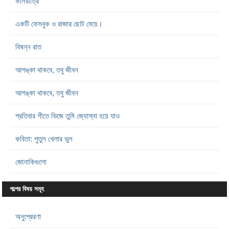
কালরাত্রি
একটি ফেসবুক ও রাজার ছোট মেয়ে।
বিষন্ন রাত
আশঙ্কা থাকবে, তবু জীবন
আশঙ্কা থাকবে, তবু জীবন
প্রতিবার শীতে ভিজে তুমি জ্যোস্না হয়ে যাও
কবিতা: পুতুল খেলার ভুল
জোনাকিগুলো
গল্পের বিষয় সমূহ
অনুপ্রেরণা