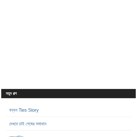
নতুন গল্প
বন্ধন Ties Story
দেখতে চাই শেষের সমাধান