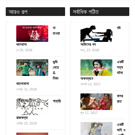
আরও গল্প
সর্বাধিক পঠিত
না
বউ
চাওয়া
ভালবাসা
অফিসের বস
মে 26, 2018
জানু. 23, 2018
গুন্ডি
একটি
মেয়ে
সত্য
&
ঘটনা
নিরব
অবলম্বনে
ভালোবাসা
আগস্ট 12, 2017
ফেব্রু. 11, 2018
বাসর
পাহাড়ি
রাত
জুন 17, 2017
রাজকন্যা
এপ্রিল 25, 2019
একটি
ভাই ও