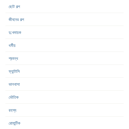
ছোট গল্প
জীবনের গল্প
দু:খদায়ক
ধর্মীয়
প্রবন্ধ
ফ্যান্টাসি
ভালবাসা
ভৌতিক
রহস্য
রোমান্টিক