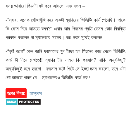
সময় আবারো পিয়নটা হুট করে আসলো এবং বলল –
-“স্যার, অনেক খোঁজাখুঁজি করে একটা ম্যাথরের ভিজিটিং কার্ড পেয়েছি। তাকে
কি ফোন দিয়ে আসতে বলব?” এবার আর পিয়নের প্রতি তেমন কোন বিরক্তি
প্রকাশ করলেন না ম্যানেজার সাহেব। বরং নরম সুরেই বললেন –
-“হ্যাঁ বলো” কেন জানি ফয়সালের খুব ইচ্ছা হল পিয়নের কাছ থেকে ভিজিটিং
কার্ড টা নিয়ে দেখতে!! ম্যাথর টার নামও কি ফয়সাল? নাকি অন্যকিছু?
অন্যকিছুই হবে হয়তো। ফয়সাল কষ্টে শিষ্টে সে ইচ্ছা দমন করলো, তবে এটা
তো জানতে পারল যে – ম্যাথরদেরও ভিজিটিং কার্ড হয়!!
গল্পের বিষয়:
হাস্যরস