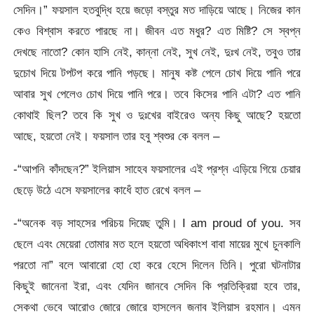
সেদিন।” ফয়সাল হতবুদ্ধি হয়ে জড়ো বস্তুর মত দাড়িয়ে আছে। নিজের কান
কেও বিশ্বাস করতে পারছে না। জীবন এত মধুর? এত মিষ্টি? সে স্বপ্ন
দেখছে নাতো? কোন হাসি নেই, কান্না নেই, সুখ নেই, দুঃখ নেই, তবুও তার
দুচোখ দিয়ে টপটপ করে পানি পড়ছে। মানুষ কষ্ট পেলে চোখ দিয়ে পানি পরে
আবার সুখ পেলেও চোখ দিয়ে পানি পরে। তবে কিসের পানি এটা? এত পানি
কোথাই ছিল? তবে কি সুখ ও দুঃখের বাইরেও অন্য কিছু আছে? হয়তো
আছে, হয়তো নেই। ফয়সাল তার হবু শ্বশুর কে বলল –
-“আপনি কাঁদছেন?” ইলিয়াস সাহেব ফয়সালের এই প্রশ্ন এড়িয়ে গিয়ে চেয়ার
ছেড়ে উঠে এসে ফয়সালের কাধেঁ হাত রেখে বলল –
-“অনেক বড় সাহসের পরিচয় দিয়েছ তুমি। I am proud of you. সব
ছেলে এবং মেয়েরা তোমার মত হলে হয়তো অধিকাংশ বাবা মায়ের মুখে চুনকালি
পরতো না” বলে আবারো হো হো করে হেসে দিলেন তিনি। পুরো ঘটনাটার
কিছুই জানেনা ইরা, এবং যেদিন জানবে সেদিন কি প্রতিক্রিয়া হবে তার,
সেকথা ভেবে আরোও জোরে জোরে হাসলেন জনাব ইলিয়াস রহমান। এমন