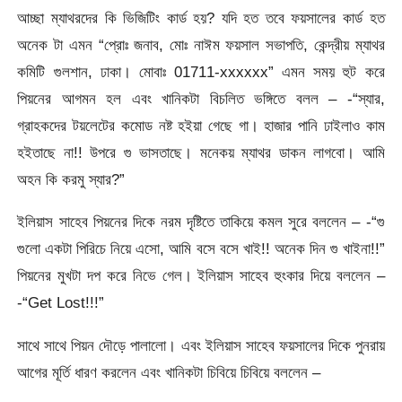
আচ্ছা ম্যাথরদের কি ভিজিটিং কার্ড হয়? যদি হত তবে ফয়সালের কার্ড হত
অনেক টা এমন “প্রোঃ জনাব, মোঃ নাঈম ফয়সাল সভাপতি, কেন্দ্রীয় ম্যাথর
কমিটি গুলশান, ঢাকা। মোবাঃ 01711-xxxxxx” এমন সময় হুট করে
পিয়নের আগমন হল এবং খানিকটা বিচলিত ভঙ্গিতে বলল – -“স্যার,
গ্রাহকদের টয়লেটের কমোড নষ্ট হইয়া গেছে গা। হাজার পানি ঢাইলাও কাম
হইতাছে না!! উপরে গু ভাসতাছে। মনেকয় ম্যাথর ডাকন লাগবো। আমি
অহন কি করমু স্যার?”
ইলিয়াস সাহেব পিয়নের দিকে নরম দৃষ্টিতে তাকিয়ে কমল সুরে বললেন – -“গু
গুলো একটা পিরিচে নিয়ে এসো, আমি বসে বসে খাই!! অনেক দিন গু খাইনা!!”
পিয়নের মুখটা দপ করে নিভে গেল। ইলিয়াস সাহেব হুংকার দিয়ে বললেন –
-“Get Lost!!!”
সাথে সাথে পিয়ন দৌড়ে পালালো। এবং ইলিয়াস সাহেব ফয়সালের দিকে পুনরায়
আগের মূর্তি ধারণ করলেন এবং খানিকটা চিবিয়ে চিবিয়ে বললেন –