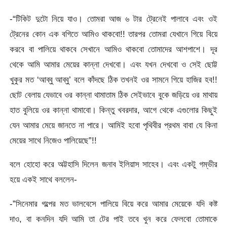
-“টিকিট দুটো নিয়ে যাও। তোমরা আজ ৬ টার ট্রেনেই পালাবে এবং ওই
ট্রেনের কোন এক বগিতে আমিও থাকবো!! তারপর তোমরা যেখানে গিয়ে বিয়ে
করবে বা পালিয়ে থাকবে সেখানে আমিও থাকবো তোমাদের আশপাশে। দূর
থেকে আমি আমার মেয়ের কান্না দেখবো। এবং যখন দেখবো ও সেই ছোট্ট
খুকুর মত ‘আব্বু আব্বু’ বলে কাঁদছে ঠিক তখনই ওর সামনে গিয়ে হাজির হব!!
ছোট বেলায় যেভাবে ওর কান্না থামাতাম ঠিক সেইভাবে বুকে জড়িয়ে ওর মাথায়
হাত বুলিয়ে ওর কান্না থামাবো। কিন্তু খবরদার, আগে থেকে এগুলোর কিছুই
যেন আমার মেয়ে জানতে না পারে। আমিই হবো পৃথিবীর প্রথম বাবা যে কিনা
মেয়ের সাথে নিজেও পালিয়েছে”!!
বলে হোহো করে অট্টহাসি দিলেন জনাব ইলিয়াস সাহেব। এবং একটু গম্ভীর
হয়ে একই সাথে বললেন-
-”সিনেমার গল্পের মত ভালবেসে পালিয়ে বিয়ে করে আমার মেয়েকে যদি কষ্ট
দাও, বা কনদিন যদি আমি তা টের পাই তবে খুন করে ফেলবো তোমাকে