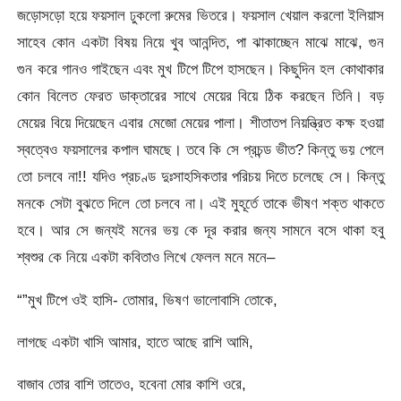
জড়োসড়ো হয়ে ফয়সাল ঢুকলো রুমের ভিতরে। ফয়সাল খেয়াল করলো ইলিয়াস
সাহেব কোন একটা বিষয় নিয়ে খুব আনন্দিত, পা ঝাকাচ্ছেন মাঝে মাঝে, গুন
গুন করে গানও গাইছেন এবং মুখ টিপে টিপে হাসছেন। কিছুদিন হল কোথাকার
কোন বিলেত ফেরত ডাক্তারের সাথে মেয়ের বিয়ে ঠিক করছেন তিনি। বড়
মেয়ের বিয়ে দিয়েছেন এবার মেজো মেয়ের পালা। শীতাতপ নিয়ন্ত্রিত কক্ষ হওয়া
স্বত্বেও ফয়সালের কপাল ঘামছে। তবে কি সে প্রচন্ড ভীত? কিন্তু ভয় পেলে
তো চলবে না!! যদিও প্রচণ্ড দুঃসাহসিকতার পরিচয় দিতে চলেছে সে। কিন্তু
মনকে সেটা বুঝতে দিলে তো চলবে না। এই মুহূর্তে তাকে ভীষণ শক্ত থাকতে
হবে। আর সে জন্যই মনের ভয় কে দূর করার জন্য সামনে বসে থাকা হবু
শ্বশুর কে নিয়ে একটা কবিতাও লিখে ফেলল মনে মনে–
“”মুখ টিপে ওই হাসি- তোমার, ভিষণ ভালোবাসি তোকে,
লাগছে একটা খাসি আমার, হাতে আছে রাশি আমি,
বাজাব তোর বাশি তাতেও, হবেনা মোর কাশি ওরে,