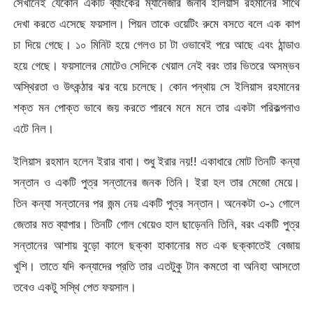
সেখানেই যেকোন একটি ব্যাংকের ম্যানেজার জনাব ইলিয়াস রহমানের সাথে
দেখা করতে এসেছে ফয়সাল। পিয়ন তাকে ওয়েটিং রুমে বসতে বলে এক কাপ
চা দিয়ে গেছে। ১০ মিনিট হয়ে গেলও চা টা ওভাবেই পরে আছে এবং ঠান্ডাও
হয়ে গেছে। ফয়সালের মোটেও সেদিকে খেয়াল নেই বরং তার ভিতরে অসম্ভব
অস্থিরতা ও উৎকন্ঠার ঝর বয়ে চলেছে। কোন পন্থায় সে ইলিয়াস রহমানের
শক্ত মন পোক্ত ভাবে জয় করতে পারবে মনে মনে তার একটা পরিকল্পনাও
এটে নিল।
ইলিয়াস রহমান হলেন ইরার বাবা। শুধু ইরার নয়!! একাধারে মোট তিনটি কন্যা
সন্তান ও একটি পুত্র সন্তানের জনক তিনি। ইরা হল তার মেজো মেয়ে।
তিন কন্যা সন্তানের পর জন্ম নেয় একটি পুত্র সন্তান। অনেকটা ৩-১ গোলে
জেতার মত ব্যাপার। তিনটি গোল খেয়েও হাল ছাড়েননি তিনি, বরং একটি পুত্র
সন্তানের আশায় বুড়ো কালে ছক্কা হাকানোর মত এক ছক্কাতেই বেজায়
খুশি। তাতে যদি কন্যাদের প্রতি তার এতটুকু টান কমতো বা অনিহা আসতো
তবেও একটু সস্থি পেত ফয়সাল।