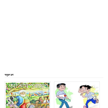
অনুরূপ গল্প