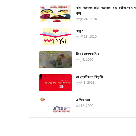
বাচ্চা ভয়ংকর কাচ্চা ভয়ংকর: ০৬. খোকনের চলে
কথা
ফেব্রু. 26, 2020
বন্ধুল
আগস্ট 29, 2020
ভিষণ ভালোবাসিরে
জানু. 5, 2020
না প্রেমিক না বিপ্লবী
জুলাই 3, 2018
এগিয়ে চলা
মার্চ 12, 2020