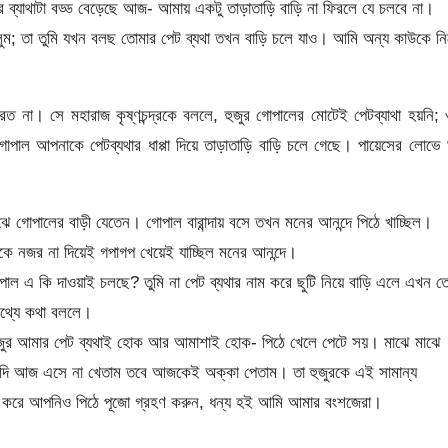
টের ব্যাথাটা বড্ড বেড়েছে আজ- আমায় একটু তাড়াতাড়ি বাড়ি না ফিরলে যে চলবে না।
ছিলুম; তা তুমি যখন বলছ তোমার পেট ব্যথা তখন বাড়ি চলে যাও। আমি অন্য কাউকে নি
না। সে মহারাজ কৃষ্ণচন্দ্রকে বললে, হুজুর গোপালের মোটেই পেটব্যাথা হয়নি;
পাল আপনাকে পেটব্যথার ধাপ্পা দিয়ে তাড়াতাড়ি বাড়ি চলে গেছে। পায়েসের লোভে
ে গোপালের বাড়ী যেতেন। গোপাল বারান্দায় বসে তখন মনের আনন্দে পিঠে খাচ্ছিল।
কে নজর না দিয়েই গপাগপ খেয়েই যাচ্ছিল মনের আনন্দে।
 এ কি দাওয়াই চলছে? তুমি না পেট ব্যথার নাম করে ছুটি নিয়ে বাড়ি এলে এখন ত
মিথ্যে কথা বললে।
জুর আমার পেট ব্যথাই হোক আর আমাশাই হোক- পিঠে খেলে পেটে সয়। মাঝে মাঝে
ে যদি আজ এসে না খেতাম তবে আজকেই অক্কা পেতাম। তা হুজুরকে এই সামান্য
া করে আপনিও পিঠে পূজো গ্রহণ করুন, ধন্য হই আমি আমার বংশজেরা।