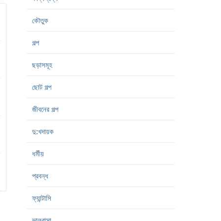
কৌতুক
গল্প
ছড়াসমূহ
ছোট গল্প
জীবনের গল্প
দু:খদায়ক
ধর্মীয়
প্রবন্ধ
ফ্যান্টাসি
ভালবাসা