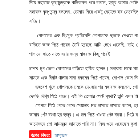
দিয়ে মহারাজ কৃষ্ণচন্দ্রকে খানিকক্ষণ পরে বললে, হুজুর আমার পে
মহারাজ কৃষ্ণচন্দ্র বললেন, তোমায় নিয়ে একটু বেড়াতে যাব ভেবে
যাচ্ছি।
গোপালের এক হিংসুক প্রতিবেশি গোপালকে দুচক্ষে দেখতে পারত 
বাড়িতে আজ পিঠে পায়েস তৈরি হয়েছে আমি দেখে এসেছি, তাই গো
পালানো হাতে নাতে ধরার জন্য মাহরাজ কিছু পরেই
চাদরে মুখ ঢেকে গোপালের বাড়িতে হাজির হলেন। মহারাজ মাঝে মাঝ
সামনে এক বিরাট থালায় নানা রকমের পিঠে পায়েস, গোপাল কোন দি
ছদ্মবেশ খুলে গোপালকে চমকে দেওয়ার পর মহারাজ বললেন, গোপাল
দেখছি দিব্যি পিঠে খাচ্ছ। এই কি তোমার পেটে ব্যথা? তুমি এমন 
গোপাল পিঠে খেতে খেতে সেয়ানার মত হাসতে হাসতে বললে, হু
আমার পেট ব্যথা হয় হুজুর। এ হল পিঠে খাওয়া পেট ব্যথা। পিঠ
আয়োজনে তো আমন্ত্রন জানাতে পারি না। নিজ গুনে এসেছেন কৃপ
গল্পের বিষয়:
হাস্যরস