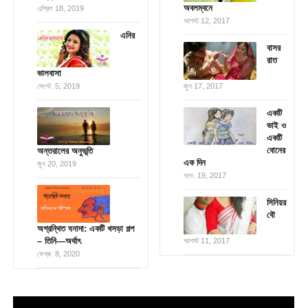
অবলম্বনে
এপ্রিল 18, 2019
আগস্ট 12, 2017
এনির
বাসর
রাত
ভালবাসা
সেপ্টে. 5, 2019
জুন 17, 2017
একটি
ভাই ও
একটি
বোনের
অন্তরালের অনুভূতি
এক দিন
জুন 20, 2019
নভে. 19, 2017
সিনিয়র
বৌ
অগ্রন্থিত ঘনাদা: একটি খসড়া গল্প
– তিনি—অর্থাৎ
আগস্ট 11, 2017
ফেব্রু. 8, 2020