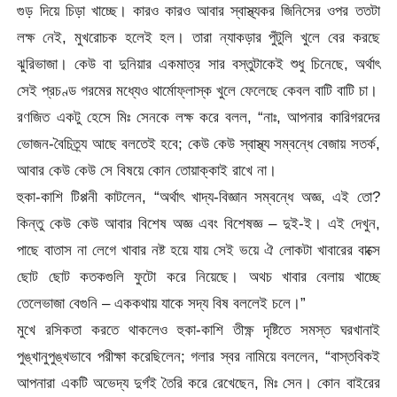
গুড় দিয়ে চিড়া খাচ্ছে। কারও কারও আবার স্বাস্থ্যকর জিনিসের ওপর ততটা
লক্ষ নেই, মুখরোচক হলেই হল। তারা ন্যাকড়ার পুঁটুলি খুলে বের করছে
ঝুরিভাজা। কেউ বা দুনিয়ার একমাত্র সার বস্তুটাকেই শুধু চিনেছে, অর্থাৎ
সেই প্রচণ্ড গরমের মধ্যেও থার্মোফ্লাস্ক খুলে ফেলেছে কেবল বাটি বাটি চা।
রণজিত একটু হেসে মিঃ সেনকে লক্ষ করে বলল, “নাঃ, আপনার কারিগরদের
ভোজন-বৈচিত্র্য আছে বলতেই হবে; কেউ কেউ স্বাস্থ্য সম্বন্ধে বেজায় সতর্ক,
আবার কেউ কেউ সে বিষয়ে কোন তোয়াক্কাই রাখে না।
হুকা-কাশি টিপ্পনী কাটলেন, “অর্থাৎ খাদ্য-বিজ্ঞান সম্বন্ধে অজ্ঞ, এই তো?
কিন্তু কেউ কেউ আবার বিশেষ অজ্ঞ এবং বিশেষজ্ঞ – দুই-ই। এই দেখুন,
পাছে বাতাস না লেগে খাবার নষ্ট হয়ে যায় সেই ভয়ে ঐ লোকটা খাবারের বাক্সে
ছোট ছোট কতকগুলি ফুটো করে নিয়েছে। অথচ খাবার বেলায় খাচ্ছে
তেলেভাজা বেগুনি – এককথায় যাকে সদ্য বিষ বললেই চলে।”
মুখে রসিকতা করতে থাকলেও হুকা-কাশি তীক্ষ্ণ দৃষ্টিতে সমস্ত ঘরখানাই
পুঙ্খানুপুঙ্খভাবে পরীক্ষা করেছিলেন; গলার স্বর নামিয়ে বললেন, “বাস্তবিকই
আপনারা একটি অভেদ্য দুর্গই তৈরি করে রেখেছেন, মিঃ সেন। কোন বাইরের