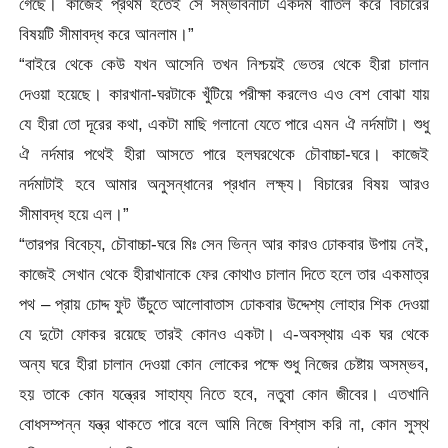
গেছে। কাজেই প্রথম হতেই সে সম্ভাবনাটা একদম বাতিল করে বিচারের
বিষয়টি সীমাবদ্ধ করে আনলাম।”
“বাইরে থেকে কেউ যখন আসেনি তখন নিশ্চয়ই ভেতর থেকে হীরা চালান
দেওয়া হয়েছে। কারখানা-ঘরটাকে খুঁটিয়ে পরীক্ষা করলেও এও বেশ বোঝা যায়
যে হীরা তো দূরের কথা, একটা মাছি গলানো যেতে পারে এমন ঐ নর্দমাটা। শুধু
ঐ নর্দমার পথেই হীরা আসতে পারে হলঘরথেকে চৌবাচ্চা-ঘরে। কাজেই
নর্দমাটাই হবে আমার অনুসন্ধানের প্রধান লক্ষ্য। বিচারের বিষয় আরও
সীমাবদ্ধ হয়ে এল।”
“তারপর বিবেচ্য, চৌবাচ্চা-ঘরে মিঃ সেন ভিন্ন আর কারও ঢোকবার উপায় নেই,
কাজেই সেখান থেকে হীরাখানাকে ফের কোথাও চালান দিতে হলে তার একমাত্র
পথ – প্রায় চোদ্দ ফুট উঁচুতে আলোবাতাস ঢোকবার উদ্দেশ্য লোহার শিক দেওয়া
যে দুটো ফোকর রয়েছে তারই কোনও একটা। এ-অবস্থায় এক ঘর থেকে
অন্য ঘরে হীরা চালান দেওয়া কোন লোকের পক্ষে শুধু নিজের চেষ্টায় অসম্ভব,
হয় তাকে কোন যন্ত্রের সাহায্য নিতে হবে, নতুবা কোন জীবের। এতখানি
বোধসম্পন্ন যন্ত্র থাকতে পারে বলে আমি নিজে বিশ্বাস করি না, কোন সুস্থ