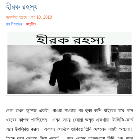
হীরক রহস্য
প্রকাশিত হয়েছে : মার্চ 10, 2018
গল্প লিখেছেন :
সংগৃহীত
বেলা তখন আন্দাজ একটা; খাওয়া দাওয়ার পর হুকা-কাশি বাইরের ঘরে বসে
খবরের কাগজ পড়ছিলেন। এমন সময় বেয়ারা অমৃত একখানা ভিজিটিং-কার্ড
এনে উপস্থিত করল। একবার সেদিকে তাকিয়ে তিনি দেখলেন নামটা অচেনা।
“সঙ্গে করে ভেতরে নিয়ে এসো” – বলে খবরের কাগজখানা তিনি এক পাশে