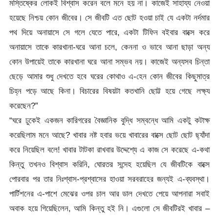
মস্তিষ্কের লোকই বিশ্বাস করেন বলে মনে হয় না। কাজেই সাহায্য নেওয়া
হয়েছে নিশ্চয় কোন জীবের। সে জীবটি এত ছোট হওয়া চাই যে একটা নর্দমার
পথ দিয়ে অনায়াসে সে গলে যেতে পারে, একটা টিফিন বইবার বাক্সে করে
অনায়াসে তাকে কারখানা-ঘরে আনা চলে, কেননা ও ভাবে আনা ছাড়া অন্য
কোন উপায়েই তাকে কারখানা ঘরে আনা সম্ভব নয়। কাজেই অন্যসব চিন্তা
ছেড়ে আমার শুধু দেখতে হবে ঘরের কোথাও এ-হেন কোন জীবের কিছুমাত্র
চিহ্ন পড়ে আছে কিনা। বিচারের বিষয়টা কতখানি ছোট্ট হয়ে গেছে লক্ষ্য
করেছেন?”
“ঘরে ঢুকেই একজন কারিগরের বৈজ্ঞানিক বুদ্ধি সম্বন্ধে আমি একটু কটাক্ষ
করেছিলাম মনে আছে? খাবার নষ্ট হবার ভয়ে খাবারের বাক্সে ছোট ছোট ছ্যাঁদা
করে নিয়েছিল বলে! খাবার টাটকা রাখবার উদ্দেশ্যে এ কাজ সে করেছে এ-কথা
কিন্তু তখনও বিশ্বাস করিনি, ঘোরতর সন্দেহ হয়েছিল যে জীবটিকে বাক্সে
পোরবার পর তার নিঃশ্বাস-প্রশ্বাসের হাওয়া সরবরাহের জন্যই এ-ব্যবস্থা।
পার্টিশনের এ-পাশে মেঝের ওপর চাল আর ডাল দেখতে পেয়ে আপনারা সবাই
অবাক হয়ে গিয়েছিলেন, আমি কিন্তু হই নি। এগুলো সে জীবটিরই খাবার –