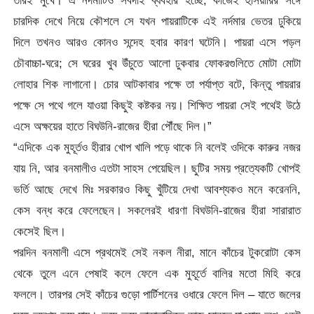
চারদিক দেখে নিয়ে কৌশলে সে যখন পায়রাটিকে এই নর্দমার ভেতর ঢুকিয়ে
দিলে তখনও আরও কোনও সন্দেহ হবার কারণ ঘটেনি। পায়রা এসে পড়ল
চৌবাচ্চা-ঘরে; সে ঘরের খুব উঁচুতে আলো ঢুকবার ফোকরগুলিতে মোটা মোটা
লোহার শিক লাগানো। চোর আটকাবার পক্ষে তা পর্যাপ্ত বটে, কিন্তু পায়রার
পক্ষে সে পথে গলে যাওয়া কিছুই কষ্টকর নয়। শিক্ষিত পায়রা সেই পথেই উঠে
এসে অক্ষয়ের হাতে বিঘউনি-রাজের হীরা পৌঁছে দিল।”
“এদিকে এক মুহূর্তও হীরার খোপ খালি পড়ে থাকে নি বলেই ওদিকে কারুর নজর
যায় নি, আর বনমালীও এতটা সাহস পেয়েছিল। ছুটির সময় প্রত্যেকটি খোপই
ভর্তি আছে দেখে মিঃ সরকারও কিছু খুঁটিয়ে দেখা আবশ্যকও মনে করেননি,
কেস বন্ধ করে ফেলেছেন। সকলেরই ধারণা বিঘউনি-রাজের হীরা সারারাত
কেসেই ছিল।
পরদিন বনমালী এসে প্রথমেই সেই নকল নীরা, মানে কাঁচের টুকরোটা কেস
থেকে তুলে এনে পেষাই কলে ফেলে এক মুহূর্তে বালির মতো মিহি করে
ফললে। তারপর সেই কাঁচের গুড়ো পার্টিশনের ওধারে ফেলে দিল – যাতে জলের