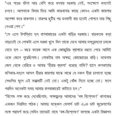
“এর পরের ঘটনা আর বেশি করে বলবার দরকার নেই, সংক্ষেপে বললেই
চলবে। আপনাকে বিদায় দিয়ে আমি কারখানার কাছে কোনও একটা জায়গায়
অপেক্ষা করে থাকলাম। তারপর ছুটির পর বনমালী বার হতেই গোপনে তার পিছু
নেওয়া গেল।”
“সে এসে উপস্থিত হল বাগবাজারের একটা বাড়ির দরজায়। বারকতক কড়া
নাড়তেই যে লোকটা এসে দরজা খুলে দিল তাকে দেখে আমায় দস্তুরমতো চমকে
যেতে হল – বছর কয়েক আগে এক জোচ্চুরির ব্যাপারে ধরতে পেরে আমিই
ওকে জেলে পুরেছিলাম। লোকটার নাম অক্ষয়; জোচ্চোরের ধাড়ি। ভাবলাম
জেল থেকে বেরিয়ে ও আবার ‘হীরার ব্যবসা’ ধরেছে নাকি? হালে কলকাতার
মণিকার-মহলে আসল হীরার জায়গায় মাঝে মাঝে যে নকল হীরা চালানো হচ্ছে
সেগুলির মূলে এই মহাত্মাটি নেই তো। একটু খোঁজ নিতে হচ্ছে তো। ফলে
পরদিন অনেকটা সময় আমায় বাগবাজারেই কাটাতে হল।”
“বিশেষ লক্ষ করে দেখেছিলাম, অক্ষয়চন্দ্র আমাদের ‘বঙ্গ বিশ্লেষণ’ কাগজের
একজন নিয়মিত পাঠক। আমার মক্কেল মেসার্স ডাট এণ্ড ডাট জুয়েলার্সের
সঙ্গে পরামর্শ করে সেদিন তাদেরই নামে ‘বঙ্গ-বিশ্লেষণ’ কাগজে একটা বিজ্ঞাপন