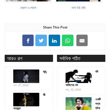
বেড়াল ও শেয়াল
নানা VS নাতি
Share This Post
আরও গল্প
সর্বাধিক পঠিত
ভুডু
বউ
অফিসের বস
নভে. 27, 2018
জানু. 23, 2018
কী
একটি
সত্য
ঘটনা
অদ্ভুদ!