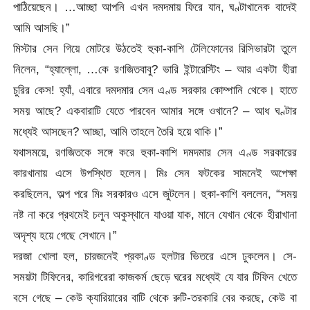
পাঠিয়েছেন। …আচ্ছা আপনি এখন দমদমায় ফিরে যান, ঘণ্টাখানেক বাদেই
আমি আসছি।”
মিস্টার সেন গিয়ে মোটরে উঠতেই হুকা-কাশি টেলিফোনের রিসিভারটা তুলে
নিলেন, “হ্যাল্লো, …কে রণজিতবাবু? ভারি ইন্টারেস্টিং – আর একটা হীরা
চুরির কেস! হ্যাঁ, এবারে দমদমার সেন এণ্ড সরকার কোম্পানি থেকে। হাতে
সময় আছে? একবারাটি যেতে পারবেন আমার সঙ্গে ওখানে? – আধ ঘণ্টার
মধ্যেই আসছেন? আচ্ছা, আমি তাহলে তৈরি হয়ে থাকি।”
যথাসময়ে, রণজিতকে সঙ্গে করে হুকা-কাশি দমদমার সেন এণ্ড সরকারের
কারখানায় এসে উপস্থিত হলেন। মিঃ সেন ফটকের সামনেই অপেক্ষা
করছিলেন, অল্প পরে মিঃ সরকারও এসে জুটলেন। হুকা-কাশি বললেন, “সময়
নষ্ট না করে প্রথমেই চলুন অকুস্থানে যাওয়া যাক, মানে যেখান থেকে হীরাখানা
অদৃশ্য হয়ে গেছে সেখানে।”
দরজা খোলা হল, চারজনেই প্রকাণ্ড হলটার ভিতরে এসে ঢুকলেন। সে-
সময়টা টিফিনের, কারিগরেরা কাজকর্ম ছেড়ে ঘরের মধ্যেই যে যার টিফিন খেতে
বসে গেছে – কেউ ক্যারিয়ারের বাটি থেকে রুটি-তরকারি বের করছে, কেউ বা