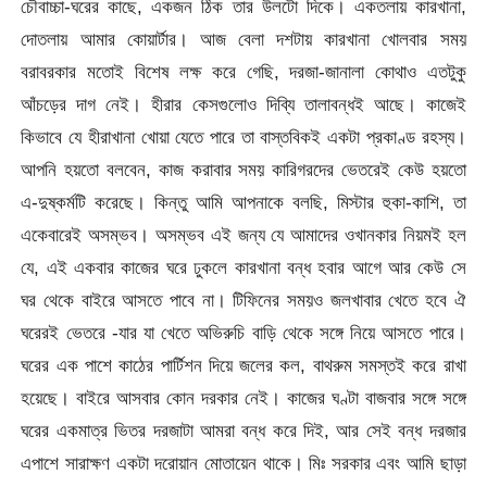
চৌবাচ্চা-ঘরের কাছে, একজন ঠিক তার উলটো দিকে। একতলায় কারখানা,
দোতলায় আমার কোয়ার্টার। আজ বেলা দশটায় কারখানা খোলবার সময়
বরাবরকার মতোই বিশেষ লক্ষ করে গেছি, দরজা-জানালা কোথাও এতটুকু
আঁচড়ের দাগ নেই। হীরার কেসগুলোও দিব্যি তালাবন্ধই আছে। কাজেই
কিভাবে যে হীরাখানা খোয়া যেতে পারে তা বাস্তবিকই একটা প্রকাণ্ড রহস্য।
আপনি হয়তো বলবেন, কাজ করাবার সময় কারিগরদের ভেতরেই কেউ হয়তো
এ-দুষ্কর্মটি করেছে। কিন্তু আমি আপনাকে বলছি, মিস্টার হুকা-কাশি, তা
একেবারেই অসম্ভব। অসম্ভব এই জন্য যে আমাদের ওখানকার নিয়মই হল
যে, এই একবার কাজের ঘরে ঢুকলে কারখানা বন্ধ হবার আগে আর কেউ সে
ঘর থেকে বাইরে আসতে পাবে না। টিফিনের সময়ও জলখাবার খেতে হবে ঐ
ঘরেরই ভেতরে -যার যা খেতে অভিরুচি বাড়ি থেকে সঙ্গে নিয়ে আসতে পারে।
ঘরের এক পাশে কাঠের পার্টিশন দিয়ে জলের কল, বাথরুম সমস্তই করে রাখা
হয়েছে। বাইরে আসবার কোন দরকার নেই। কাজের ঘণ্টা বাজবার সঙ্গে সঙ্গে
ঘরের একমাত্র ভিতর দরজাটা আমরা বন্ধ করে দিই, আর সেই বন্ধ দরজার
এপাশে সারাক্ষণ একটা দরোয়ান মোতায়েন থাকে। মিঃ সরকার এবং আমি ছাড়া