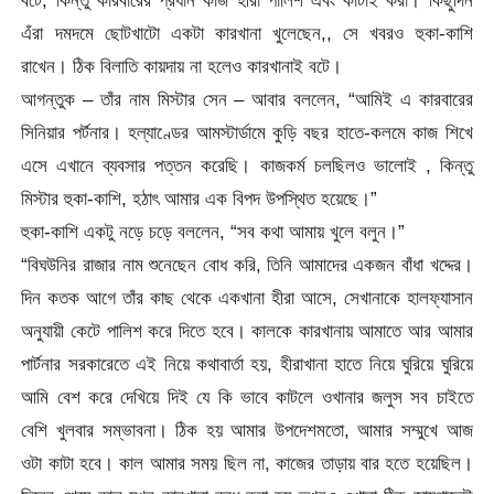
এঁরা দমদমে ছোটখাটো একটা কারখানা খুলেছেন,, সে খবরও হুকা-কাশি
রাখেন। ঠিক বিলাতি কায়দায় না হলেও কারখানাই বটে।
আগন্তুক – তাঁর নাম মিস্টার সেন – আবার বললেন, “আমিই এ কারবারের
সিনিয়ার পর্টনার। হল্যাণ্ডের আমস্টার্ডামে কুড়ি বছর হাতে-কলমে কাজ শিখে
এসে এখানে ব্যবসার পত্তন করেছি। কাজকর্ম চলছিলও ভালোই , কিন্তু
মিস্টার হুকা-কাশি, হঠাৎ আমার এক বিপদ উপস্থিত হয়েছে।”
হুকা-কাশি একটু নড়ে চড়ে বললেন, “সব কথা আমায় খুলে বলুন।”
“বিঘউনির রাজার নাম শুনেছেন বোধ করি, তিনি আমাদের একজন বাঁধা খদ্দের।
দিন কতক আগে তাঁর কাছ থেকে একখানা হীরা আসে, সেখানাকে হালফ্যাসান
অনুযায়ী কেটে পালিশ করে দিতে হবে। কালকে কারখানায় আমাতে আর আমার
পার্টনার সরকারেতে এই নিয়ে কথাবার্তা হয়, হীরাখানা হাতে নিয়ে ঘুরিয়ে ঘুরিয়ে
আমি বেশ করে দেখিয়ে দিই যে কি ভাবে কাটলে ওখানার জলুস সব চাইতে
বেশি খুলবার সম্ভাবনা। ঠিক হয় আমার উপদেশমতো, আমার সম্মুখে আজ
ওটা কাটা হবে। কাল আমার সময় ছিল না, কাজের তাড়ায় বার হতে হয়েছিল।