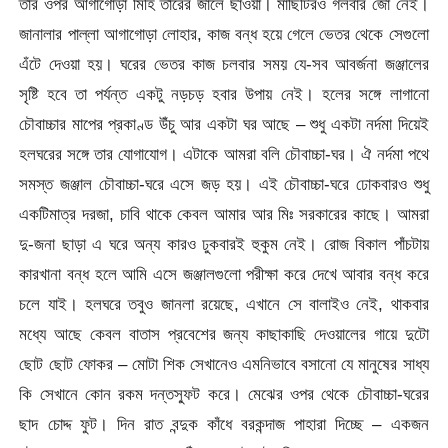
তার ওপর আগাগোড়া মিহি তারের জালে ছাওয়া। মাছিটিরও গলবার জো নেই।
জানালার পাল্লা আগাগোড়া লোহার, কাজ বন্ধ হয়ে গেলে ভেতর থেকে সেগুলো
এঁটে দেওয়া হয়। ঘরের ভেতর কাজ চলবার সময় যে-সব আবর্জনা জঞ্জালের
সৃষ্টি হবে তা পর্যন্ত একটু নড়চড় হবার উপায় নেই। হলের সঙ্গে লাগানো
চৌবাচ্চার মাপের প্রকাণ্ড উঁচু আর একটা ঘর আছে – শুধু একটা নর্দমা দিয়েই
হলঘরের সঙ্গে তার যোগাযোগ। এটাকে আমরা বলি চৌবাচ্চা-ঘর। ঐ নর্দমা পথে
সমস্ত জঞ্জাল চৌবাচ্চা-ঘরে এসে জড় হয়। এই চৌবাচ্চা-ঘরে ঢোকবারও শুধু
একটিমাত্র দরজা, চাবি থাকে কেবল আমার আর মিঃ সরকারের কাছে। আমরা
দু-জনা ছাড়া এ ঘরে অন্য কারও ঢুকবারই হুকুম নেই। রোজ বিকাল পাঁচটায়
কারখানা বন্ধ হলে আমি এসে জঞ্জালগুলো পরীক্ষা করে দেখে আবার বন্ধ করে
চলে যাই। হলঘরে তবুও জানলা রয়েছে, এখানে সে বালাইও নেই, থাকবার
মধ্যে আছে কেবল বাতাস প্রবেশের জন্য কাছাকাছি দেওয়ালের গায়ে দুটো
ছোট ছোট ফোকর – মোটা শিক সেখানেও এমনিভাবে বসানো যে মানুষের সাধ্য
কি সেখানে কোন রকম দন্তস্ফুট করে। মেঝের ওপর থেকে চৌবাচ্চা-ঘরের
ছাদ চোদ্দ ফুট। দিন রাত বন্দুক কাঁধে বরকন্দাজ পাহারা দিচ্ছে – একজন