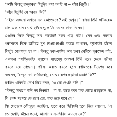
“আমি কিন্তু রান্নাকরা খিচুড়ির কথা বলছি না – কাঁচা খিচুড়ি।”
“কাঁচা খিচুড়ি! সে আবার কি?”
“নইলে এগুলো এখানে এল কোত্থেকে? এই দেখুন।” বলিয়া তিনি গুটিকয়েক
ডাল এবং চাল মেঝে হইতে তুলে মিঃ সেনের হাতে দিলেন।
এগুলির দিকে কিন্তু আর কারোরই নজর পড়ে নাই। সেন এবং সরকার
পরস্পরের দিকে তাকিয়ে মুখ চাওয়া-চাওয়ি করতে লাগলেন, ব্যাপারটা তাঁদের
কিছুই বোধগম্য হল না। কিন্তু হুকা-কাশির আর তখন সেদিকে ভ্রুক্ষেপ নাই,
একখানা ম্যাগ্নিফাইং গ্লাসের সাহায্যে ততক্ষণ তিনি ঘরের মেঝে পরীক্ষা
করতে বসে গেছেন। পরীক্ষা করতে করতে হঠাৎ রণজিতকে উদ্দেশ্য করে
বললেন, “দেখুন তো রণজিতবাবু, মেঝের ওপর ছড়ানো এগুলি কি?”
রণজিৎ খানিকটা দেখে নিয়ে বলল, “এ তো দেখছি বালি।”
“কিন্তু সাধারণ বালি নয় নিশ্চয়ই। না না, হাতে করে অত জোরে রগড়াবেন না,
কি রকম খরখরে দেখছেন তো, হাত ছড়ে যাবে যে!”
মিঃ সেনেরও কৌতূহল হয়েছিল, হাতে করে জিনিসটা তুলে নিয়ে বললেন, “এ
তো দেখছি কাঁচের গুড়ো, কারখানায় এ-জিনিস আনলে কে?”