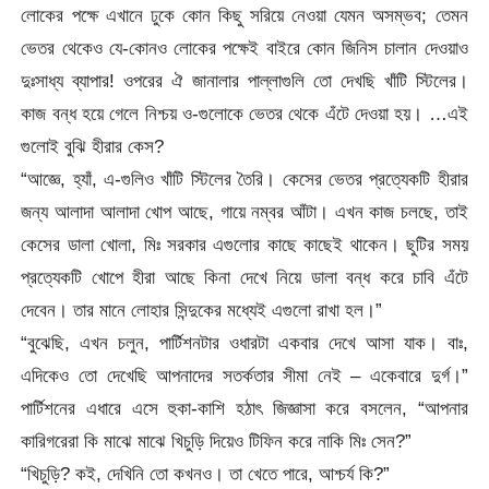
লোকের পক্ষে এখানে ঢুকে কোন কিছু সরিয়ে নেওয়া যেমন অসম্ভব; তেমন
ভেতর থেকেও যে-কোনও লোকের পক্ষেই বাইরে কোন জিনিস চালান দেওয়াও
দুঃসাধ্য ব্যাপার! ওপরের ঐ জানালার পাল্লাগুলি তো দেখছি খাঁটি স্টিলের।
কাজ বন্ধ হয়ে গেলে নিশ্চয় ও-গুলোকে ভেতর থেকে এঁটে দেওয়া হয়। …এই
গুলোই বুঝি হীরার কেস?
“আজ্ঞে, হ্যাঁ, এ-গুলিও খাঁটি স্টিলের তৈরি। কেসের ভেতর প্রত্যেকটি হীরার
জন্য আলাদা আলাদা খোপ আছে, গায়ে নম্বর আঁটা। এখন কাজ চলছে, তাই
কেসের ডালা খোলা, মিঃ সরকার এগুলোর কাছে কাছেই থাকেন। ছুটির সময়
প্রত্যেকটি খোপে হীরা আছে কিনা দেখে নিয়ে ডালা বন্ধ করে চাবি এঁটে
দেবেন। তার মানে লোহার সিন্দুকের মধ্যেই এগুলো রাখা হল।”
“বুঝেছি, এখন চলুন, পার্টিশনটার ওধারটা একবার দেখে আসা যাক। বাঃ,
এদিকেও তো দেখেছি আপনাদের সতর্কতার সীমা নেই – একেবারে দুর্গ।”
পার্টিশনের এধারে এসে হুকা-কাশি হঠাৎ জিজ্ঞাসা করে বসলেন, “আপনার
কারিগরেরা কি মাঝে মাঝে খিচুড়ি দিয়েও টিফিন করে নাকি মিঃ সেন?”
“খিচুড়ি? কই, দেখিনি তো কখনও। তা খেতে পারে, আশ্চর্য কি?”