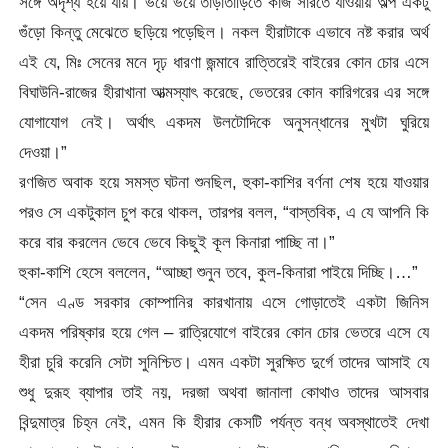
সঙ্গে অদৃশ্য হয়ে যায়। ভয়ে ভয়ে তাড়াতাড়িতে কাজ সারতে যাওয়ায় অল্প একটু
গুঁড়ো কিন্তু মেঝেতে ছড়িয়ে পড়েছিল। নকল হীরাটাকে এভাবে নষ্ট করার অর্থ
এই যে, মিঃ সেনের মনে দৃঢ় ধারণা জন্মাবে রাত্তিরেই বাইরের কোন চোর এসে
বিঘাউনি-রাজের হীরাখানা আত্মস্যাৎ করেছে, ভেতরের কোন কারিগরের এর সঙ্গে
যোগাযোগ নেই। অর্থাৎ একদম উলটোদিকে অনুসন্ধানের মুখটা ঘুরিয়ে
দেওয়া।”
রণজিত অবাক হয়ে সমস্ত ঘটনা শুনছিল, হুকা-কাশির বর্ণনা শেষ হয়ে যাওয়ার
পরও সে একটুকাল চুপ করে থাকল, তারপর বলল, “বাস্তবিক, এ যে আপনি কি
করে বার করলেন ভেবে ভেবে কিছুই কূল কিনারা পাচ্ছি না।”
হুকা-কাশি হেসে বললেন, “আচ্ছা শুনুন তবে, কুল-কিনারা পাইয়ে দিচ্ছি।…”
“সেন এণ্ড সরকার কোম্পানির কারখানায় এসে গোড়াতেই একটা জিনিস
একদম পরিষ্কার হয়ে গেল – রাত্রিযোগে বাইরের কোন চোর ভেতরে এসে যে
হীরা চুরি করেনি সেটা সুনিশ্চিত। এমন একটা সুরক্ষিত দুর্গে তাদের আসাই যে
শুধু দুরূহ ব্যাপার তাই নয়, দরজা অথবা জানালা কোথাও তাদের আসবার
বিন্দুমাত্র চিহ্ন নেই, এমন কি হীরার কেসটি পর্যন্ত বন্ধ অবস্থাতেই দেখা