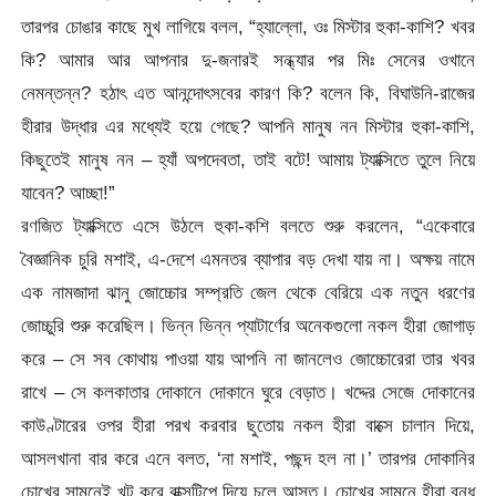
তারপর চোঙার কাছে মুখ লাগিয়ে বলল, “হ্যাল্লো, ওঃ মিস্টার হুকা-কাশি? খবর
কি? আমার আর আপনার দু-জনারই সন্ধ্যার পর মিঃ সেনের ওখানে
নেমন্তন্ন? হঠাৎ এত আনন্দোৎসবের কারণ কি? বলেন কি, বিঘাউনি-রাজের
হীরার উদ্ধার এর মধ্যেই হয়ে গেছে? আপনি মানুষ নন মিস্টার হুকা-কাশি,
কিছুতেই মানুষ নন – হ্যাঁ অপদেবতা, তাই বটে! আমায় ট্যাক্সিতে তুলে নিয়ে
যাবেন? আচ্ছা!”
রণজিত ট্যাক্সিতে এসে উঠলে হুকা-কশি বলতে শুরু করলেন, “একেবারে
বৈজ্ঞানিক চুরি মশাই, এ-দেশে এমনতর ব্যাপার বড় দেখা যায় না। অক্ষয় নামে
এক নামজাদা ঝানু জোচ্চোর সম্প্রতি জেল থেকে বেরিয়ে এক নতুন ধরণের
জোচ্চুরি শুরু করেছিল। ভিন্ন ভিন্ন প্যাটার্ণের অনেকগুলো নকল হীরা জোগাড়
করে – সে সব কোথায় পাওয়া যায় আপনি না জানলেও জোচ্চোরেরা তার খবর
রাখে – সে কলকাতার দোকানে দোকানে ঘুরে বেড়াত। খদ্দের সেজে দোকানের
কাউণ্টারের ওপর হীরা পরখ করবার ছুতোয় নকল হীরা বাক্সে চালান দিয়ে,
আসলখানা বার করে এনে বলত, ‘না মশাই, পছন্দ হল না।’ তারপর দোকানির
চোখের সামনেই খুট করে বাক্সটিপে দিয়ে চলে আসত। চোখের সামনে হীরা বন্ধ