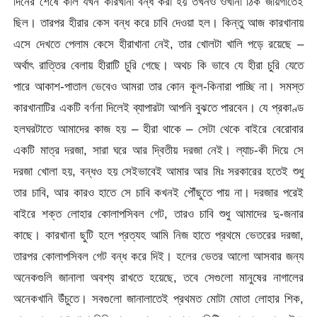
দিনের শেষে কাল যখন কারখানা বন্ধ করা হয় তখনও ওখানা ঠিক জায়গাতেই
ছিল। তারপর হীরার কেস বন্ধ করে চাবি দেওয়া হল। কিন্তু আজ কারখানায়
এসে দেখতে পেলাম কেসে হীরাখানা নেই, তার খোলটা খালি পড়ে রয়েছে –
অর্থাৎ রাত্তির বেলায় হীরাটি চুরি গেছে। অথচ কি ভাবে যে হীরা চুরি যেতে
পারে আকাশ-পাতাল ভেবেও আমরা তার কোন কূল-কিনারা পাচ্ছি না। সমস্ত
কারখানাটির একটি বর্ণনা দিলেই ব্যাপারটা আপনি বুঝতে পারবেন। যে প্রকাণ্ড
হলঘরটাতে আমাদের কাজ হয় – হীরা থাকে – সেটা থেকে বাইরে বেরোবার
একটি মাত্র দরজা, সারা ঘরে আর দ্বিতীয় দরজা নেই। ল্যাচ-কী দিয়ে সে
দরজা খোলা হয়, বন্ধও হয় সেইভাবেই আমার আর মিঃ সরকারের হতেই শুধু
তার চাবি, আর কারও হাতে সে চাবি কখনই পৌঁছুতে পায় না। দরজার পরেই
বাইরে শক্ত লোহার কোলাপসিবল গেট, তারও চাবি শুধু আমাদের দু-জনার
কাছে। কারখানা ছুটি হলে প্রত্যহ আমি নিজ হাতে প্রথমে ভেতরের দরজা,
তারপর কোলাপসিবল গেট বন্ধ করে দিই। হলের ভেতর আলো আসবার জন্য
অনেকগুলি জানালা অবশ্য রাখতে হয়েছে, তবে সেগুলো মানুষের নাগালের
অনেকখানি উঁচুতে। সবগুলো জানালাতেই প্রথমত মোটা মোতা লোহার শিক,