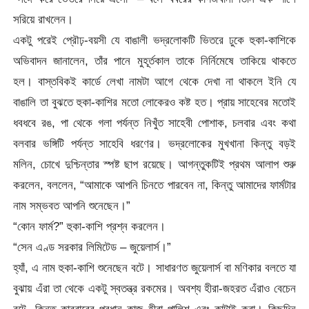
সরিয়ে রাখলেন।
একটু পরেই প্রৌঢ়-বয়সী যে বাঙালী ভদ্রলোকটি ভিতরে ঢুকে হুকা-কাশিকে
অভিবাদন জানালেন, তাঁর পানে মুহূর্তকাল তাকে নির্নিমেষে তাকিয়ে থাকতে
হল। বাস্তবিকই কার্ডে লেখা নামটা আগে থেকে দেখা না থাকলে ইনি যে
বাঙালি তা বুঝতে হুকা-কাশির মতো লোকেরও কষ্ট হত। প্রায় সাহেবের মতোই
ধবধবে রঙ, পা থেকে গলা পর্যন্ত নিখুঁত সাহেবী পোশাক, চলবার এবং কথা
বলবার ভঙ্গিটি পর্যন্ত সাহেবি ধরণের। ভদ্রলোকের মুখখানা কিন্তু বড়ই
মলিন, চোখে দুশ্চিন্তার স্পষ্ট ছাপ রয়েছে। আগন্তুকটিই প্রথম আলাপ শুরু
করলেন, বললেন, “আমাকে আপনি চিনতে পারবেন না, কিন্তু আমাদের ফার্মটার
নাম সম্ভবত আপনি শুনেছেন।”
“কোন ফার্ম?” হুকা-কাশি প্রশ্ন করলেন।
“সেন এণ্ড সরকার লিমিটেড – জুয়েলার্স।”
হ্যাঁ, এ নাম হুকা-কাশি শুনেছেন বটে। সাধারণত জুয়েলার্স বা মণিকার বলতে যা
বুঝায় এঁরা তা থেকে একটু স্বতন্ত্র রকমের। অবশ্য হীরা-জহরত এঁরাও বেচেন
বটে, কিন্তু কারবারের প্রধান কাজ হীরা পালিশ এবং কাটাই করা। কিছুদিন