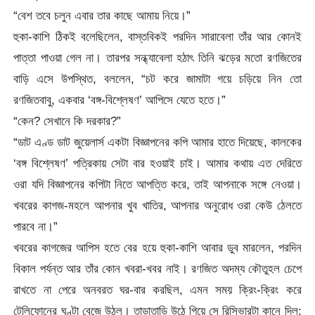
“বেশ তবে চলুন এবার তার কাছে আমায় নিয়ে।”
হুকা-কাশি ঠিকই বলেছিলেন, বাস্তবিকই পরদিন সারাবেলা তাঁর আর কোনই
পাত্তা পাওয়া গেল না। তারপর সন্ধ্যাবেলা হঠাৎ তিনি ঝড়ের মতো রণজিতের
বাড়ি এসে উপস্থিত, বললেন, “চট করে জামাটা গয়ে চড়িয়ে নিন তো
রণজিতবাবু, একবার ‘বঙ্গ-বিশ্লেষণ’ আপিসে যেতে হতে।”
“কেন? সেখানে কি দরকার?”
“ডাট এণ্ড ডাট জুয়েলার্স একটা বিজ্ঞাপনের কপি আমার হাতে দিয়েছে, কালকের
‘বঙ্গ বিশ্লেষণ’ পত্রিকায় সেটা বার হওয়াই চাই। আমার কথায় এত দেরিতে
ওরা যদি বিজ্ঞাপনের কপিটা নিতে আপত্তি করে, তাই আপনাকে সঙ্গে নেওয়া।
খবরের কাগজ-মহলে আপনার খুব খাতির, আপনার অনুরোধ ওরা কেউ ঠেলতে
পারবে না।”
খবরের কাগজের আপিস হতে বের হয়ে হুকা-কাশি আবার ডুব মারলেন, পরদিন
বিকাল পর্যন্ত আর তাঁর কোন খবরা-খবর নাই। রণজিত অদম্য কৌতুহল চেপে
রাখতে না পেরে অনবরত ঘর-বার করছিল, এমন সময় ক্রিং-ক্রিং করে
টেলিফোনের ঘণ্টা বেজে উঠল। তাড়াতাড়ি উঠে গিয়ে সে রিসিভারটা কানে দিল;