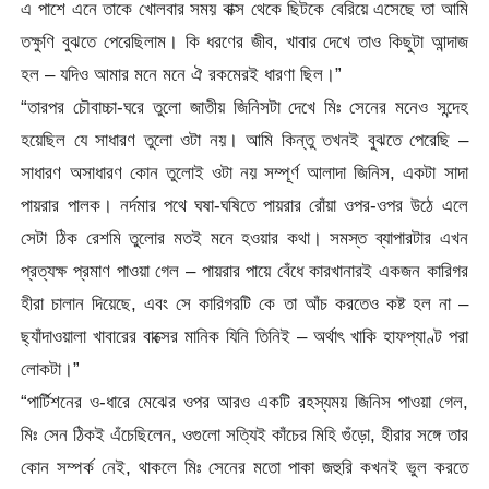
এ পাশে এনে তাকে খোলবার সময় বাক্স থেকে ছিটকে বেরিয়ে এসেছে তা আমি
তক্ষুণি বুঝতে পেরেছিলাম। কি ধরণের জীব, খাবার দেখে তাও কিছুটা আন্দাজ
হল – যদিও আমার মনে মনে ঐ রকমেরই ধারণা ছিল।”
“তারপর চৌবাচ্চা-ঘরে তুলো জাতীয় জিনিসটা দেখে মিঃ সেনের মনেও সন্দেহ
হয়েছিল যে সাধারণ তুলো ওটা নয়। আমি কিন্তু তখনই বুঝতে পেরেছি –
সাধারণ অসাধারণ কোন তুলোই ওটা নয় সম্পূর্ণ আলাদা জিনিস, একটা সাদা
পায়রার পালক। নর্দমার পথে ঘষা-ঘষিতে পায়রার রোঁয়া ওপর-ওপর উঠে এলে
সেটা ঠিক রেশমি তুলোর মতই মনে হওয়ার কথা। সমস্ত ব্যাপারটার এখন
প্রত্যক্ষ প্রমাণ পাওয়া গেল – পায়রার পায়ে বেঁধে কারখানারই একজন কারিগর
হীরা চালান দিয়েছে, এবং সে কারিগরটি কে তা আঁচ করতেও কষ্ট হল না –
ছ্যাঁদাওয়ালা খাবারের বাক্সের মানিক যিনি তিনিই – অর্থাৎ খাকি হাফপ্যাণ্ট পরা
লোকটা।”
“পার্টিশনের ও-ধারে মেঝের ওপর আরও একটি রহস্যময় জিনিস পাওয়া গেল,
মিঃ সেন ঠিকই এঁচেছিলেন, ওগুলো সত্যিই কাঁচের মিহি গুঁড়ো, হীরার সঙ্গে তার
কোন সম্পর্ক নেই, থাকলে মিঃ সেনের মতো পাকা জহুরি কখনই ভুল করতে