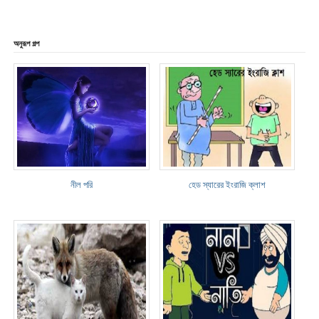
অনুরূপ গল্প
নীল পরি
হেড স্যারের ইংরাজি ক্লাশ