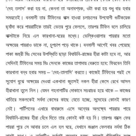
‘দেহ তলাস’ করা হয় না, কেননা তা অনাবশ্যক, ওটা করা হয় শুধু বার হবার
সময়তেই। বনমালী তার টিফিনের বাক্স হাওয়া চলাচলের উপযোগী গুটিকয়েক
ছ্যাঁদা করে পায়রাটিকে তারই ভেতর পুরে ফেললে, তারপর টিফিন বলে চালিয়ে
বাক্সটাকে নিয়ে এল কারখানা-ঘরের মধ্যে। ভেল্কিওয়ালার পায়রার মতো
অক্ষয়ের পায়রাও ডাকে না, চুপচাপ পড়ে থাকে। বনমালী আগেই খবর পেয়েছে
পাকা জহুরী মিঃ সেনের উপস্থিতি ছাড়া বিঘাউনি-রাজের হীরা কাটা হবে না, আর
সেদিনই টিফিনের সময় মিঃ সেনকে কাজের তাগাদায় বেরুতে হবে: ফিরবেন তিনি
কারখানা বন্ধ হবার সময় – ‘দেহ-তালাসি’ করতে। কাজেই টিফিনের পরই সে
সুযোগ বুঝে অক্ষয়ের দেওয়া একখানা জুতসই নকল হীরা কেসে রেখে আসল
হীরাখানা তুলে নিল। যেমন গহনাগাটির দোকানে সচরাচর হয়ে থাকে – কাজের
খাতিরে সকলকেই সর্বদা কেসের কাছে যেতে হচ্ছে, সন্দেহের কোনই কারণ
নেই। পার্টিশনের এধারে বাথরুমে এসে অন্যের অলক্ষ্যে পায়রার পায়ে
বিঘাউনি-রাজের হীরা বেঁধে দিতে তার কোনই কষ্ট হয় নি। তারপর বাক্সে ফের
পায়রা পুরে সে আবার চলে এল হল ঘরে, যেখানে জঞ্জাল ফেলবার নর্দমা ঠিক
তারই মুখে। এ নর্দমাটিও সর্বদাই ব্যবহার হচ্ছে, কাজেই হুঁসিয়ারির সঙ্গে