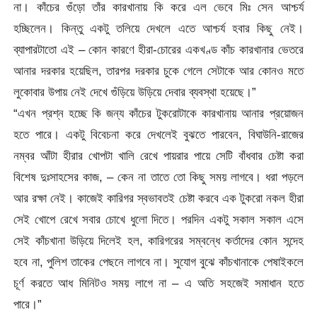
না। কাঁচের গুঁড়ো তাঁর কারখানায় কি করে এল ভেবে মিঃ সেন আশ্চর্য
হচ্ছিলেন। কিন্তু একটু তলিয়ে দেখলে এতে আশ্চর্য হবার কিছু নেই।
ব্যাপারটাতো এই – কোন কারণে হীরা-চোরের একখণ্ড কাঁচ কারখানার ভেতরে
আনার দরকার হয়েছিল, তারপর দরকার চুকে গেলে সেটাকে আর কোনও মতে
লুকোবার উপায় নেই দেখে গুঁড়িয়ে উড়িয়ে দেবার ব্যবস্থা হয়েছে।”
“এখন প্রশ্ন হচ্ছে কি জন্য কাঁচের টুকরোটাকে কারখানায় আনার প্রয়োজন
হতে পারে। একটু বিবেচনা করে দেখলেই বুঝতে পারবেন, বিঘাউনি-রাজের
নম্বর আঁটা হীরার খোপটা খালি রেখে পায়রার পায়ে সেটি বাঁধবার চেষ্টা করা
বিশেষ দুঃসাহসের কাজ, – কেন না তাতে তো কিছু সময় লাগবে। ধরা পড়লে
আর রক্ষা নেই। কাজেই কারিগর স্বভাবতই চেষ্টা করবে এক টুকরো নকল হীরা
সেই খোপে রেখে সবার চোখে ধুলো দিতে। পরদিন একটু সকাল সকাল এসে
সেই কাঁচখানা উড়িয়ে দিলেই হল, কারিগরের সম্বন্ধে কর্তাদের কোন সন্দেহ
হবে না, পুলিশ তাকের পেছনে লাগবে না। সুযোগ বুঝে কাঁচখানাকে পেষাইকলে
চূর্ণ করতে আধ মিনিটও সময় লাগে না – এ অতি সহজেই সমাধান হতে
পারে।”