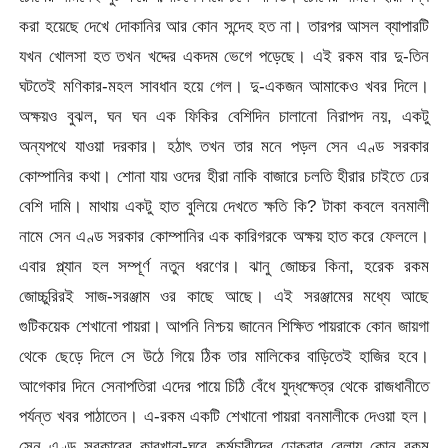
করা হয়েছে দেখে দোকানির আর কোন সন্দেহ হত না। তারপর আসল ব্যাপারটি
যখন খোলসা হত তখন খদ্দের একদম ভেগে পড়েছে। এই রকম বার দু-তিন
ঘটতেই মণিকার-মহল সাবধান হয়ে গেল। দু-একজন আমাকেও খবর দিলে।
অক্ষয়ও বুঝল, ঘন ঘন এক ফিকির বেশিদিন চালানো নিরাপদ নয়, একটু
অন্যপথে যাওয়া দরকার। হঠাৎ তখন তার মনে পড়ল সেন এণ্ড সরকার
কোম্পানির কথা। শোনা যায় ওদের হীরা নাকি বাজারে চলতি হীরার চাইতে ঢের
বেশি দামি। মাথায় একটু হাত বুলিয়ে দেখতে ক্ষতি কি? টাকা কবলে বনমালী
নামে সেন এণ্ড সরকার কোম্পানির এক কারিগরকে অক্ষয় হাত করে ফেললে।
এবার প্ল্যান হল সম্পূর্ণ নতুন ধরণের। ঝানু জোচ্চর কিনা, হরেক রকম
জোচ্চুরিরই সাজ-সরঞ্জাম ওর কাছে আছে। এই সরঞ্জামের মধ্যে আছে
গুটিকয়েক শেখানো পায়রা। আপনি নিশ্চয় জানেন শিক্ষিত পায়রাকে কোন জায়গা
থেকে ছেড়ে দিলে সে উঠে গিয়ে ঠিক তার মালিকের বাড়িতেই হাজির হবে।
আগেকার দিনে সেনাপতিরা এদের পায়ে চিঠি বেঁধে যুদ্ধক্ষেত্র থেকে রাজধানীতে
পর্যন্ত খবর পাঠাতেন। এ-রকম একটি শেখানো পায়রা বনমালীকে দেওয়া হল।
সেন এণ্ড সরকারের কারখানা-ঘরে কর্মচারীদের ঢোকবার বেলায় কোন রকম