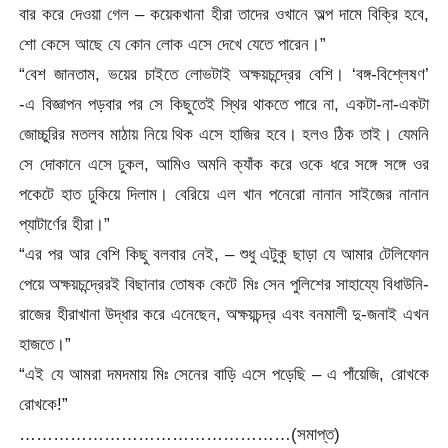
বার করে দেওয়া গেল – কয়েকখানা হীরা তাদের ওখানে অল্প দামে বিক্রি হবে,
শো কেসে আছে যে কোন লোক এসে দেখে যেতে পারেন।”
“বেশ জানতাম, ভয়ের চাইতে লোভটাই অক্ষয়চন্দ্রের বেশি। ‘বঙ্গ-বিশ্লেষণ’
-এ বিজ্ঞাপন পড়বার পর সে কিছুতেই স্থির থাকতে পারে না, একটা-না-একটা
জোচ্চুরির মতলব মাঠায় নিয়ে থিক এসে হাজির হবে। হলও ঠিক তাই। যেমনি
সে দোকানে এসে ঢুকল, আমিও অমনি ক্যাঁক করে ওকে ধরে সঙ্গে সঙ্গে ওর
পকেটে হাত ঢুকিয়ে দিলাম। বেরিয়ে এল খান পনেরো নানান সাইজের নানান
প্যাটার্ণের হীরা।”
“এর পর আর বেশি কিছু বলবার নেই, – শুধু এটুকু ছাড়া যে আমার টেলিফোন
পেয়ে অক্ষয়চন্দ্রেরই বিছানার তোষক কেটে মিঃ সেন পুলিশের সাহায্যে বিধাউনি-
রাজের হীরাখানা উদ্ধার করে এনেছেন, অক্ষয়চন্দ্র এবং বনমালী দু-জনাই এখন
হাজতে।”
“এই যে আমরা দমদমায় মিঃ সেনের বাড়ি এসে পড়েছি – এ পাঁয়েজি, রোখকে
রোখকে!”
…………………………………………(সমাপ্ত)