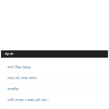
নতুন গল্প
বন্ধন Ties Story
দেখতে চাই শেষের সমাধান
কালরাত্রি
একটি ফেসবুক ও রাজার ছোট মেয়ে।