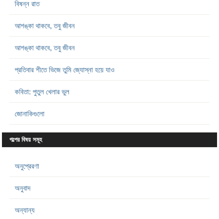
বিষন্ন রাত
আশঙ্কা থাকবে, তবু জীবন
আশঙ্কা থাকবে, তবু জীবন
প্রতিবার শীতে ভিজে তুমি জ্যোস্না হয়ে যাও
কবিতা: পুতুল খেলার ভুল
জোনাকিগুলো
গল্পের বিষয় সমূহ
অনুপ্রেরণা
অনুবাদ
অন্যান্য