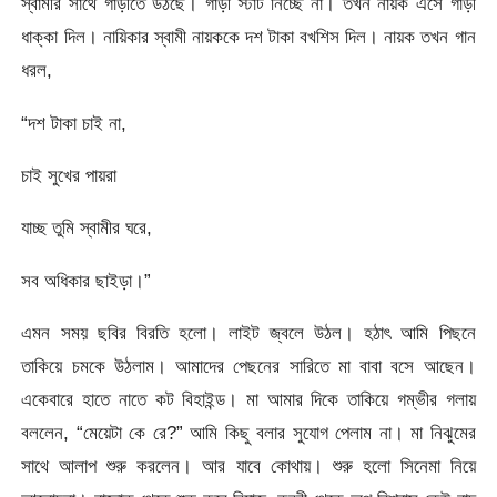
স্বামীর সাথে গাড়ীতে উঠছে। গাড়ী স্টার্ট নিচ্ছে না। তখন নায়ক এসে গাড়ী
ধাক্কা দিল। নায়িকার স্বামী নায়ককে দশ টাকা বখশিস দিল। নায়ক তখন গান
ধরল,
“দশ টাকা চাই না,
চাই সুখের পায়রা
যাচ্ছ তুমি স্বামীর ঘরে,
সব অধিকার ছাইড়া।”
এমন সময় ছবির বিরতি হলো। লাইট জ্বলে উঠল। হঠাৎ আমি পিছনে
তাকিয়ে চমকে উঠলাম। আমাদের পেছনের সারিতে মা বাবা বসে আছেন।
একেবারে হাতে নাতে কট বিহাইন্ড। মা আমার দিকে তাকিয়ে গম্ভীর গলায়
বললেন, “মেয়েটা কে রে?” আমি কিছু বলার সুযোগ পেলাম না। মা নিঝুমের
সাথে আলাপ শুরু করলেন। আর যাবে কোথায়। শুরু হলো সিনেমা নিয়ে