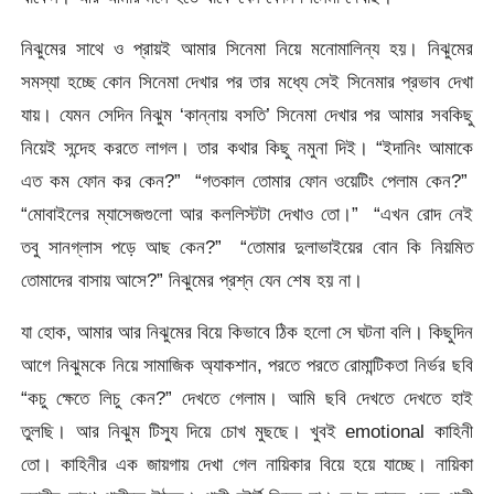
নিঝুমের সাথে ও প্রায়ই আমার সিনেমা নিয়ে মনোমালিন্য হয়। নিঝুমের
সমস্যা হচ্ছে কোন সিনেমা দেখার পর তার মধ্যে সেই সিনেমার প্রভাব দেখা
যায়। যেমন সেদিন নিঝুম ‘কান্নায় বসতি’ সিনেমা দেখার পর আমার সবকিছু
নিয়েই সন্দেহ করতে লাগল। তার কথার কিছু নমুনা দিই। “ইদানিং আমাকে
এত কম ফোন কর কেন?” “গতকাল তোমার ফোন ওয়েটিং পেলাম কেন?”
“মোবাইলের ম্যাসেজগুলো আর কললিস্টটা দেখাও তো।” “এখন রোদ নেই
তবু সানগ্লাস পড়ে আছ কেন?” “তোমার দুলাভাইয়ের বোন কি নিয়মিত
তোমাদের বাসায় আসে?” নিঝুমের প্রশ্ন যেন শেষ হয় না।
যা হোক, আমার আর নিঝুমের বিয়ে কিভাবে ঠিক হলো সে ঘটনা বলি। কিছুদিন
আগে নিঝুমকে নিয়ে সামাজিক অ্যাকশান, পরতে পরতে রোমান্টিকতা নির্ভর ছবি
“কচু ক্ষেতে লিচু কেন?” দেখতে গেলাম। আমি ছবি দেখতে দেখতে হাই
তুলছি। আর নিঝুম টিস্যু দিয়ে চোখ মুছছে। খুবই emotional কাহিনী
তো। কাহিনীর এক জায়গায় দেখা গেল নায়িকার বিয়ে হয়ে যাচ্ছে। নায়িকা