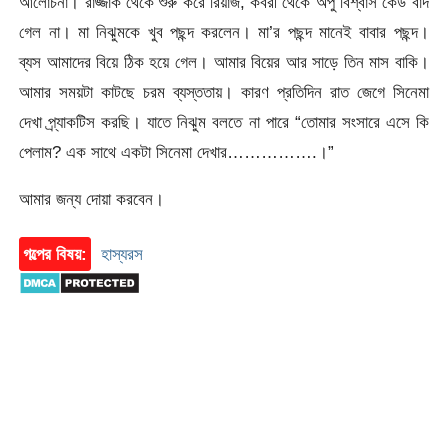
আলোচনা। রাজ্জাক থেকে শুরু করে রিয়াজ, কবরী থেকে অপু বিশ্বাস কেউ বাদ
গেল না। মা নিঝুমকে খুব পছন্দ করলেন। মা’র পছন্দ মানেই বাবার পছন্দ।
ব্যস আমাদের বিয়ে ঠিক হয়ে গেল। আমার বিয়ের আর সাড়ে তিন মাস বাকি।
আমার সময়টা কাটছে চরম ব্যস্ততায়। কারণ প্রতিদিন রাত জেগে সিনেমা
দেখা প্র্যাকটিস করছি। যাতে নিঝুম বলতে না পারে “তোমার সংসারে এসে কি
পেলাম? এক সাথে একটা সিনেমা দেখার…………….।”
আমার জন্য দোয়া করবেন।
গল্পের বিষয়:
হাস্যরস