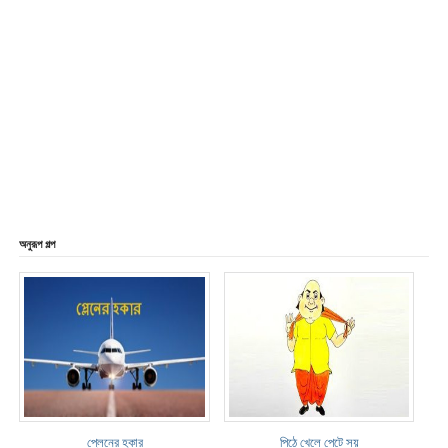
অনুরূপ গল্প
প্লেনের হকার
পিঠে খেলে পেটে সয়