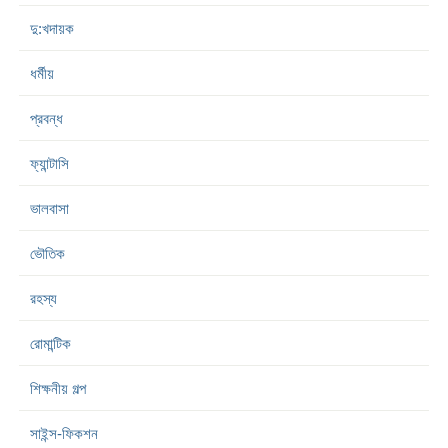
দু:খদায়ক
ধর্মীয়
প্রবন্ধ
ফ্যান্টাসি
ভালবাসা
ভৌতিক
রহস্য
রোমান্টিক
শিক্ষনীয় গল্প
সাইন্স-ফিকশন