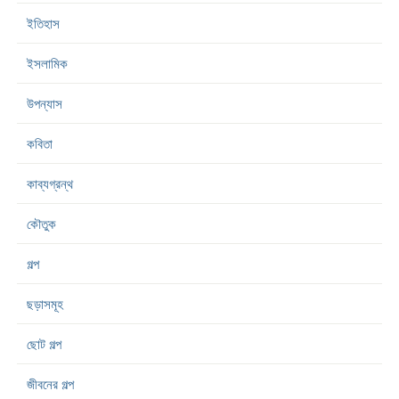
ইতিহাস
ইসলামিক
উপন্যাস
কবিতা
কাব্যগ্রন্থ
কৌতুক
গল্প
ছড়াসমূহ
ছোট গল্প
জীবনের গল্প