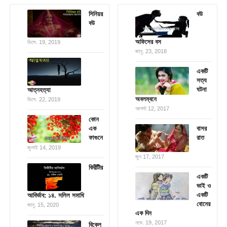
সিনিয়র
বউ
বউ
অফিসের বস
ডিসে. 19, 2019
জানু. 23, 2018
একটি
সত্য
ঘটনা
আত্নহত্যা
অবলম্বনে
ডিসে. 22, 2019
আগস্ট 12, 2017
কোন
এক
বাসর
ফাগুনে
রাত
জুলাই 14, 2019
জুন 17, 2017
কিরীটীর
একটি
ভাই ও
একটি
আবির্ভাব: ১৪. সলিল সমাধি
বোনের
জানু. 15, 2020
এক দিন
নভে. 19, 2017
বিকেল