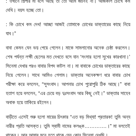
: ওখানে শিল্পীর মা বসে আছে তা তো আমি জানিই না। আজকাল চোখে কম
দেখি। বয়স হচ্ছে তো।
: কি চোখে কম দেখ! আচ্ছা আজই তোমাকে চোখের ডাক্তারের কাছে নিয়ে
যাব।”
বাবা কেমন যেন ভয় পেয়ে গেলেন। মাকে সামলানোর অনেক চেষ্ঠা করলেন।
শেষ পর্যন্ত লক্ষী ছেলের মত দেখতে বসে যান ‘সংসার হলো সুখের কারখানা।’
সিনেমা দেখার পরও বাবার বিপদ কাটল না। মা বাবাকে চোখের ডাক্তারের কাছে
নিয়ে গেলেন। সাথে আমিও গেলাম। ডাক্তার অনেকক্ষণ ধরে বাবার চোখ
পরীক্ষা করে বললেন, “সুসংবাদ। আপনার চোখ পুরোপুরি ঠিক আছে।” বাবা
হতাশ হয়ে বললেন, “এর চেয়ে বড় দুঃসংবাদ আর কিছু নেই।” ডাক্তার সাহেব
অবাক হয়ে তাকিয়ে রইলেন।
বাড়ীতে এসেই শুরু হলো মায়ের চিৎকার “এত বড় মিথ্যা! প্রতারক! তুমি অন্য
নারীর প্রতি আসক্ত। তুমি স্বামী নামের কলঙ্ক………….।” মা বলতেই
থাকেন। আর আমার মনে হতে থাকে যেন কোন সিনেমা দেখছি।