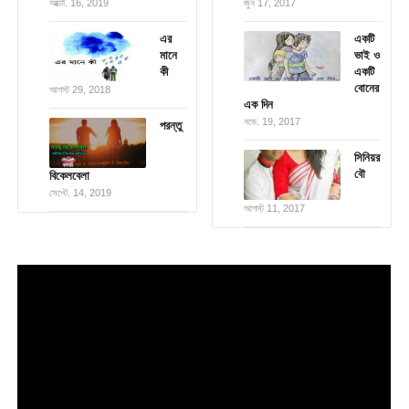
অক্টো. 16, 2019
জুন 17, 2017
এর
একটি
মানে
ভাই ও
কী
একটি
বোনের
আগস্ট 29, 2018
এক দিন
নভে. 19, 2017
পরন্তু
সিনিয়র
বৌ
বিকেলবেলা
সেপ্টে. 14, 2019
আগস্ট 11, 2017