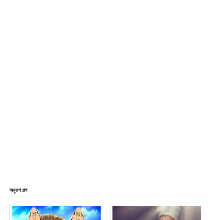
অনুরূপ গল্প