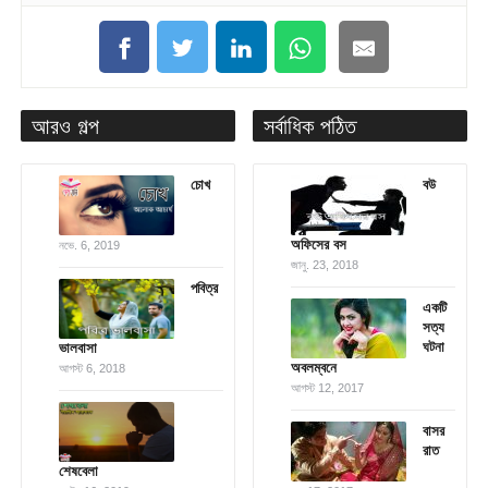
আরও গল্প
সর্বাধিক পঠিত
চোখ
বউ
অফিসের বস
নভে. 6, 2019
জানু. 23, 2018
পবিত্র
একটি
সত্য
ঘটনা
ভালবাসা
অবলম্বনে
আগস্ট 6, 2018
আগস্ট 12, 2017
বাসর
রাত
শেষবেলা