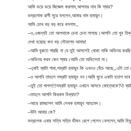
আমি ভয়ে ভয়ে জিজ্ঞেস করলাম,আপনার নাম কি স্যার?
ভদ্রলোক রাগী সুরে বললেন,আমার নাম হুমায়ূন।
আমি চোখ বড় বড় করে বললাম,,
–ও,এজন্যই তো আপনাকে চেনা চেনা লাগছে।আপনি তো খুব বিখ্যাত
দেখা হয়েছে কত বড় সৌভাগ্য আমার!
–আমি বুঝতে পারছি না যে তুই আসলেই বোকা নাকি অভিনয় করছি
–অভিনয় করব কেন স্যার।আমি তো অভিনেতা না।
–এ্যাই ব্যাটা গাধা,সম্রাট হুমায়ূন কি এখনও বেঁচে আছে,,এটা ত
–ও আপনি তাহলে সম্রাট হুমায়ূন নন।আমি মুখে একটা হতাশ ভা
–তুই তো পাগল!!!সম্রাট হুমায়ূন এখানে আসবে কোত্থেকে?ঐ ব্
–তাহলে আপনি কিরকম বিখ্যাত?
–আরে রামছাগল আমি লেখক হুমায়ূন আহমেদ।
–উনি আবার কে?
ভদ্রলেক এবার সত্যি সত্যি ভীষন রেগে গেলেন।বললেন,আমি হি