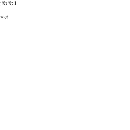
ছিঃ ছি:!!
ই আগে