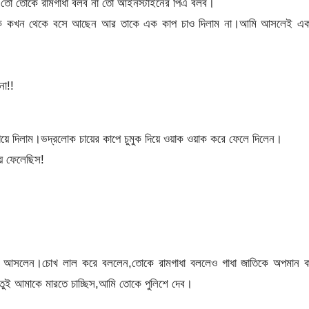
তো তোকে রামগাধা বলব না তো আইনস্টাইনের পিএ বলব।
রলোক কখন থেকে বসে আছেন আর তাকে এক কাপ চাও দিলাম না।আমি আসলেই এক
না!!
য়ে দিলাম।ভদ্রলোক চায়ের কাপে চুমুক দিয়ে ওয়াক ওয়াক করে ফেলে দিলেন।
য়ে ফেলেছিস!
ে আসলেন।চোখ লাল করে বললেন,তোকে রামগাধা বললেও গাধা জাতিকে অপমান ক
 তুই আমাকে মারতে চাচ্ছিস,আমি তোকে পুলিশে দেব।