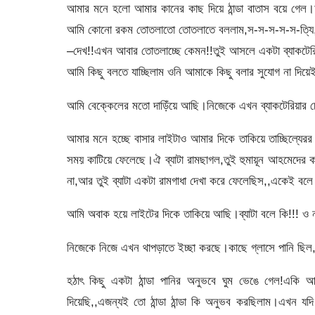
আমার মনে হলো আমার কানের কাছ দিয়ে ঠান্ডা বাতাস বয়ে গেল।
আমি কোনো রকম তোতলাতো তোতলাতে বললাম,স-স-স-স-স-ত্যি,আপ
–দেখ!!এখন আবার তোতলাচ্ছে কেমন!!তুই আসলে একটা ব্যাকটেরিয়া!
আমি কিছু বলতে যাচ্ছিলাম ওনি আমাকে কিছু বলার সুযোগ না দিয়েই 
আমি বেক্কেলের মতো দাড়িঁয়ে আছি।নিজেকে এখন ব্যাকটেরিয়ার চেয়
আমার মনে হচ্ছে বাসার লাইটাও আমার দিকে তাকিয়ে তাচ্ছিল্যেরর স
সময় কাটিয়ে ফেলেছে।ঐ ব্যাটা রামছাগল,তুই হুমায়ূন আহমেদের
না,আর তুই ব্যাটা একটা রামগাধা দেখা করে ফেলেছিস,,একেই বলে
আমি অবাক হয়ে লাইটের দিকে তাকিয়ে আছি।ব্যাটা বলে কি!!! ও ন
নিজেকে নিজে এখন থাপড়াতে ইচ্ছা করছে।কাছে গ্লাসে পানি ছিল,পা
হঠাৎ কিছু একটা ঠান্ডা পানির অনুভবে ঘুম ভেঙে গেল!একি
দিয়েছি,,এজন্যই তো ঠান্ডা ঠান্ডা কি অনুভব করছিলাম।এখন 