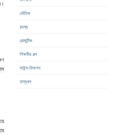
য়ে।
ভৌতিক
রহস্য
রোমান্টিক
শিক্ষনীয় গল্প
্ষণ
সাইন্স-ফিকশন
লাম
হাস্যরস
য়ে
ায়