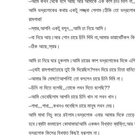
–আমি কখন থেকে বসে আছি আর আমাকে এক কাপ চাও দিলি না,,
আমি ভদ্রলোকের কথায় একটু লজ্জ্বা পেলাম।ঠিকি তো ভদ্
রামগাধা!
–স্যার,আপনি একটু বসুন,,,আমি চা নিয়ে আসি।
–যা নিয়ে আয়।আর শোন চায়ে চিনি দিবি না,আমার ডায়াবেটিকস কি
–ঠিক আছে,স্যার।
আমি চা নিয়ে ঘরে ঢুকলাম।আমি চায়ের কাপ ভদ্রলোকের দিকে এগি
–এ্যাই রামগাধা!!চায়ে তুই কি দিয়েছিস?লবন দিয়ে চায়ে তিতা বানি
–আমার কি দোষ!!!আপনিই তো বললেন চায়ে চিনি দিবি না।
–চিনি না দিতে বলেছি,,তোকে লবন দিতে বলেছি??
–আমি ভেবেছিলাম আপনি চায়ে চিনি খান না লবন খান।
–গাধা,,,গাধা,,,কখনও শুনেছিস চায়ে মানুষ লবন দেয়।
আমি মাথা নিচু করে রইলাম।ভদ্রলোক এবার আমার দিকে তেড়
হবে।ব্যাটা বদমায়েশ কোথাকার!আমি একজন বিখ্যাত ব্যাক্তি,আর
ভদ্রলোক কিসের বিখ্যাত কিছুই বুঝলাম না।