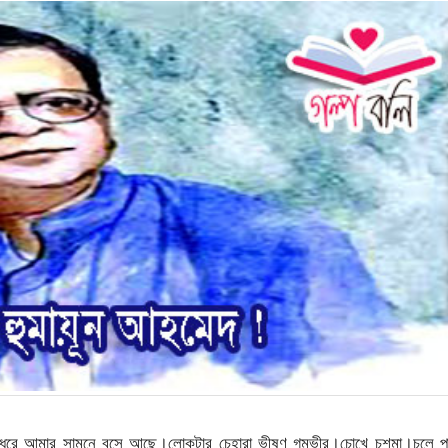
ধরে আমার সামনে বসে আছে।লোকটার চেহারা ভীষণ গম্ভীর।চোখে চশমা।চুলে প