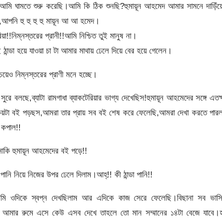
আমি ঘামতে শুরু করেছি।আমি কি ঠিক শুনছি?হুমায়ূন আহমেদ আমার সামনে দাড়িঁ
নি হু হু হু হু মায়ূন আ আ হমেদ।
!নিম্নস্তরের প্রানী!!আমি নিশ্চিত তুই মানুষ না।
ঠান্ডা হয়ে যাওয়া চা টা আমার মাথায় ঢেলে দিয়ে বের হয়ে গেলেন।
েও নিম্নস্তরের প্রাণী মনে হচ্ছে।
ুরে বলছে,ব্যাটা রামগাধা ব্যাকটেরিয়ার ভাগ্য দেখেছিস!হুমায়ূন আহমেদের সঙ্গে এতক
 কয়টা বই পড়ছস,আমরা তার প্রায় সব বই শেষ করে ফেলেছি,আমরা দেখা করতে পার
 কপাল!!
াকি হুমায়ূন আহমেদের বই পড়ে!!
নি নিয়ে নিজের উপর ঢেলে দিলাম।আহ্!! কী ঠান্ডা পানি!!
 আমি ওদিকে স্বপ্ন দেখছিলাম আর এদিকে কাজ সেরে ফেলেছি।বিছানা সব ভাসি
যদি আমার রুমে এসে কেউ এসব দেখে তাহলে তো মান সম্মানের ১৪টা বেজে যাবে।হ