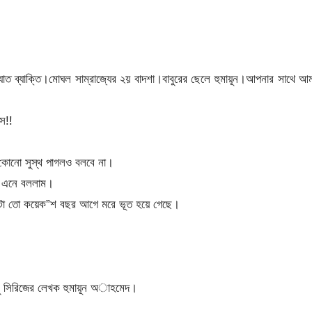
 ব্যাক্তি।মোঘল সাম্রাজ্যের ২য় বাদশা।বাবুরের ছেলে হুমায়ূন।আপনার সাথে আ
স!!
ো কোনো সুস্থ পাগলও বলবে না।
ব এনে বললাম।
যাটা তো কয়েক”শ বছর আগে মরে ভূত হয়ে গেছে।
মু সিরিজের লেখক হুমায়ূন অাহমেদ।