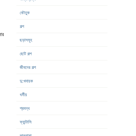
কৌতুক
গল্প
মার
ছড়াসমূহ
ছোট গল্প
জীবনের গল্প
দু:খদায়ক
ধর্মীয়
প্রবন্ধ
ফ্যান্টাসি
ভালবাসা