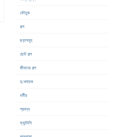
কৌতুক
গল্প
ছড়াসমূহ
ছোট গল্প
জীবনের গল্প
দু:খদায়ক
ধর্মীয়
প্রবন্ধ
ফ্যান্টাসি
ভালবাসা