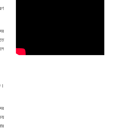
রণ
দের
তে
হল
কি।
ের
 ভয়
মার