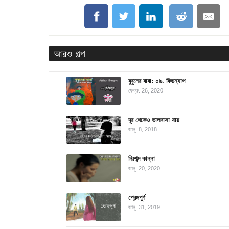
আরও গল্প
বুবুনের বাবা: ০৯. কিডন্যাপ
ফেব্রু. 26, 2020
দূর থেকেও ভালবাসা যায়
জানু. 8, 2018
নিঃশব্দ কান্না
জানু. 20, 2020
প্রেমপূর্ণ
জানু. 31, 2019