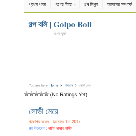
প্রথম পাতা
গল্পের বিষয়
গল্প লিখুন
আমাদের সম্পর্কে
গল্প বলি | Golpo Boli
গল্পের ভুবন
You are here:
Home
হাস্যরস
লোভী মেয়ে
(No Ratings Yet)
লোভী মেয়ে
প্রকাশিত হয়েছে : ডিসেম্বর 13, 2017
গল্প লিখেছেন :
নাহিদ হাসান শামীম