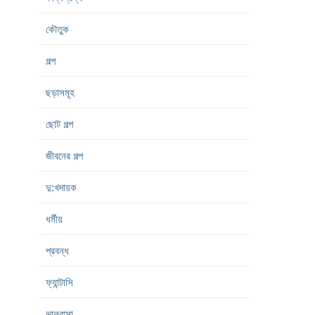
কৌতুক
গল্প
ছড়াসমূহ
ছোট গল্প
জীবনের গল্প
দু:খদায়ক
ধর্মীয়
প্রবন্ধ
ফ্যান্টাসি
ভালবাসা