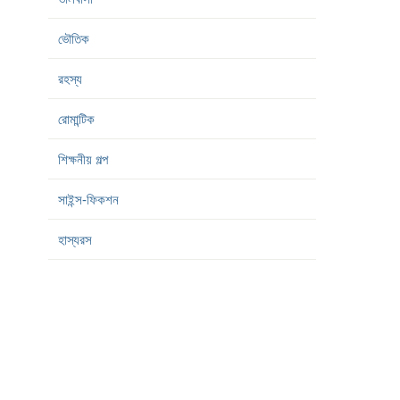
ভৌতিক
রহস্য
রোমান্টিক
শিক্ষনীয় গল্প
সাইন্স-ফিকশন
হাস্যরস