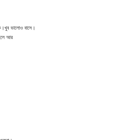
কে।খুব ভালোও বাসে।
 হলে আর