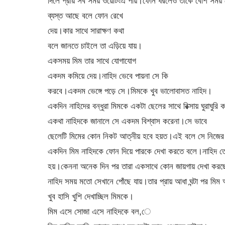
দিলে প্রায় সব সময় ওয়েটিংএ পায়।ফোন ধরলেও তাকে বেশি সময় 
ব্যস্ত আছে বলে ফোন রেখে
দেয়।কার সাথে সারাক্ষণ কথা
বলে জানতে চাইলে তা এড়িয়ে যায়।
একসময় মিম তার সাথে যোগাযোগ
একদম কমিয়ে দেয়।নাহিদ ভেবে পায়না সে কি
করবে।একদম ভেঙ্গে পড়ে সে।মিমকে খুব ভালোবাসত নাহিদ।
একদিন নাহিদের বন্ধুরা মিমকে একটা ছেলের সাথে রিক্সায় ঘুরাঘুরি
একথা নাহিদকে জানালে সে একদম বিশ্বাস করেনা।সে ভাবে
ছেলেটি মিমের কোন নিকট আত্নীয় হবে হয়ত।এই বলে সে নিজের 
একদিন মিম নাহিদকে ফোন দিয়ে পারকে দেখা করতে বলে।নাহিদ তো
হয়।কেননা অনেক দিন পর তারা একসাথে কোন জায়গায় দেখা কর
নাহিদ সময় মতো সেখানে পোঁছে যায়।তার প্রায় আধা ঘন্টা পর মি
খুব হাসি খুশি দেখাচ্ছিল মিমকে।
মিম এসে সোজা এসে নাহিদকে বল,ে