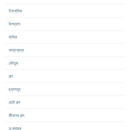
ইসলামিক
উপন্যাস
কবিতা
কাব্যগ্রন্থ
কৌতুক
গল্প
ছড়াসমূহ
ছোট গল্প
জীবনের গল্প
দু:খদায়ক