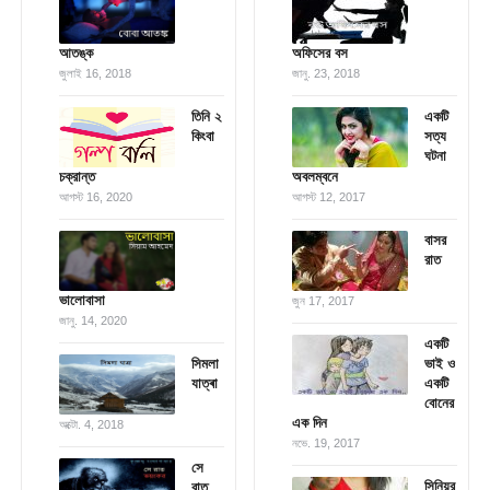
আতঙ্ক
অফিসের বস
জুলাই 16, 2018
জানু. 23, 2018
তিনি ২
একটি
কিংবা
সত্য
ঘটনা
চক্রান্ত
অবলম্বনে
আগস্ট 16, 2020
আগস্ট 12, 2017
বাসর
রাত
ভালোবাসা
জুন 17, 2017
জানু. 14, 2020
একটি
সিমলা
ভাই ও
যাত্ৰা
একটি
বোনের
এক দিন
অক্টো. 4, 2018
নভে. 19, 2017
সে
সিনিয়র
রাত