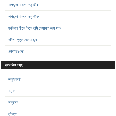
আশঙ্কা থাকবে, তবু জীবন
আশঙ্কা থাকবে, তবু জীবন
প্রতিবার শীতে ভিজে তুমি জ্যোস্না হয়ে যাও
কবিতা: পুতুল খেলার ভুল
জোনাকিগুলো
গল্পের বিষয় সমূহ
অনুপ্রেরণা
অনুবাদ
অন্যান্য
ইতিহাস