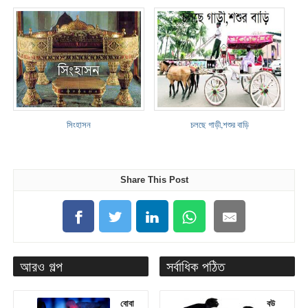
সিংহাসন
চলছে গাড়ী,শশুর বাড়ি
Share This Post
আরও গল্প
সর্বাধিক পঠিত
বোবা
বউ