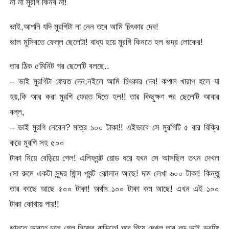
না না মুরগি কিনব না!
ভাই,আপনি যদি মুরগিটা না নেন তবে আমি চিৎকার দেব!
ভাল মুসিবতে ফেল্ল ছেলেটা! বাধ্য হয়ে মুরগি কিনতে হল ভদ্র লোকের!
তার ঠিক ৫মিনিট পর ছেলেটি বলছে..
– ভাই মুরগিটা ফেরত দেন,নইলে আমি চিৎকার দেব! কপাল খারাপ হলে যা
হয়,কি আর করা মুরগি ফেরত দিতে হল!! তার কিছুক্ষণ পর ছেলেটি আবার
বল্ল,
– ভাই মুরগি নেবেন? মাত্র ১০০ টাকা!! এইভাবে সে মুরগিটি ৫ বার বিক্রি
করে মুরগি সহ ৫০০
টাকা নিয়ে বেড়িয়ে গেল! এলিফ্যন্ট রোড ধরে যখন সে আসছিল তখন দেখল
সো রুমে একটা সুন্দর জিন্স প্যন্ট ঝোলান আছে! দাম লেখা ৬০০ টাকা! কিন্তু
তার কাছে আছে ৫০০ টাকা! অর্থাৎ ১০০ টাকা কম আছে! এখন এই ১০০
টাকা কোথায় পায়!!
ভাবতে ভাবতে চলে গেল নিজের বাড়িতে! ঘরে গিয়ে দেখল তার বড় ভাই ড্রয়িং