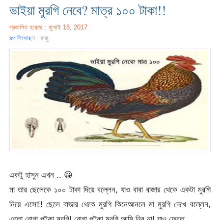
ভাইয়া মুরগি নেবে? মাত্র ১০০ টাকা!!
প্রকাশিত হয়েছে : জুলাই 18, 2017
গল্প লিখেছেন :
রাজু
একটু হাসুন এখন .. 😀
মা তার ছেলেকে ১০০ টাকা দিয়ে বল্লেন, যাও বাবা বাজার থেকে একটা মুরগি
নিয়ে এসো!! ছেলে বাজার থেকে মুরগি কিনেআনলে মা মুরগি দেখে বল্লেন,
এতো রোগা পটকা মুরগি! রোগা পটকা মুরগি আমি নিব না! যাও ফেরত