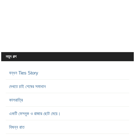
নতুন গল্প
বন্ধন Ties Story
দেখতে চাই শেষের সমাধান
কালরাত্রি
একটি ফেসবুক ও রাজার ছোট মেয়ে।
বিষন্ন রাত