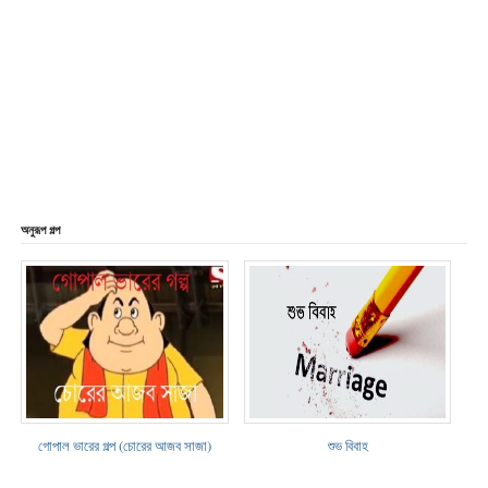
অনুরূপ গল্প
গোপাল ভারের গল্প (চোরের আজব সাজা)
শুভ বিবাহ