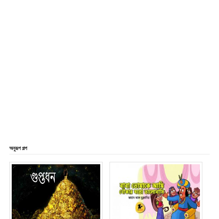
অনুরূপ গল্প