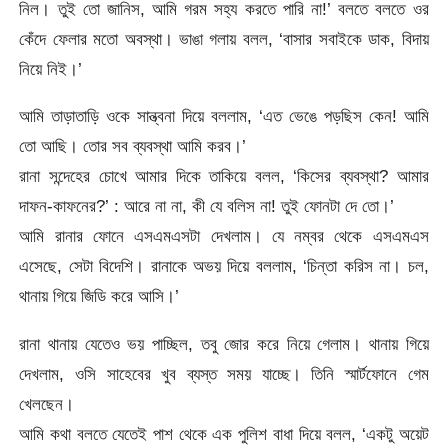
নিল। তুই তো জানিস, আমি গরম সহ্য করতে পারি না!’ বলতে বলতে ওর
কেঁদে ফেলার মতো অবস্থা। ভাঙা গলায় বলল, ‘বাসার সবাইকে ডাক, বিদায়
নিয়ে নিই।’
আমি তাড়াতাড়ি ওকে সান্ত্বনা দিয়ে বললাম, ‘এত ভেঙে পড়ছিস কেন! আমি
তো আছি। তোর সব ব্যবস্থা আমি করব।’
রানা সন্দেহের চোখে আমার দিকে তাকিয়ে বলল, ‘কিসের ব্যবস্থা? আমার
দাফন-কাফনের?’ : আরে না না, কী যে বলিস না! তুই ফোনটা দে তো।’
আমি রানার ফোনে এসএমএসটা দেখলাম। যে নম্বর থেকে এসএমএস
এসেছে, সেটা বিদেশি। রানাকে অভয় দিয়ে বললাম, ‘চিন্তা করিস না। চল,
থানায় গিয়ে জিডি করে আসি।’
রানা থানায় যেতেও ভয় পাচ্ছিল, তবু জোর করে নিয়ে গেলাম। থানায় গিয়ে
দেখলাম, ওসি সাহেবের খুব ব্যস্ত সময় যাচ্ছে। তিনি স্মার্টফোনে গেম
খেলছেন।
আমি কথা বলতে যেতেই পাশ থেকে এক পুলিশ বাধা দিয়ে বলল, ‘একটু অয়েট