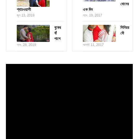
বোনের
প্যাচওয়ালী
এক দিন
জুন 13, 2019
নভে. 19, 2017
বুকের
সিনিয়র
বাঁ
বৌ
পাশে
নভে. 28, 2019
আগস্ট 11, 2017