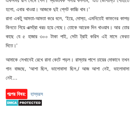
একসময় রাগ নেমে গেল। স্বাভাবিক গলায় বললাম, ‘এত ভোগান্তি পোহাতে
হলো, এবার খাওয়া। আজকে দুই প্লেট কাচ্চি খাব।’
রানা একটু আমতা-আমতা করে বলে, ‘ইয়ে, দোস্ত, এমনিতেই কাফনের কাপড়
কিনতে গিয়ে এক্সট্রা খরচ হয়ে গেছে। তোকে আরেক দিন খাওয়াব। আর তোর
কাছে যে ৫ হাজার ৩০০ টাকা পাই, সেটা ট্রাই করিস এই মাসে ফেরত
দিতে।’
আমাকে সেখানেই রেখে রানা কেটে পড়ল। রাস্তার পাশে চায়ের দোকানে তখন
গান বাজছে, ‘আশা ছিল, ভালোবাসা ছিল,/ আজ আশা নেই, ভালোবাসা
নেই…
গল্পের বিষয়:
হাস্যরস