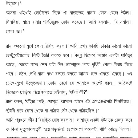
উত্তম।’
আমরা খাইখাই হোটেলের দিকে পা বাড়াতেই রানার ফোন বেজে উঠল।
সিনথিয়া, মানে রানার গার্লফ্রেন্ড ফোন করেছে। আমি বললাম, ‘বি নর্মাল।
ফোন ধর।’
রানা শুকনো মুখে ফোন রিসিভ করল। আমি তখন ভাবছি ঢাকার ভালো ভালো
রেস্টুরেন্টগুলোর লিস্ট তৈরি করতে হবে। বন্ধু হিসেবে আমার একটা দায়িত্ব
আছে, বেচারা যাতে শেষ কটা দিন ভালোমন্দ খেয়ে পৃথিবী থেকে বিদায় নিতে
পারে। হঠাৎ দেখি রানা কথা বলতে বলতে আমার হাত খামচে ধরেছে। ওর
চোখে-মুখে উত্তেজনা। ফোন রেখে সে আমাকে জাপ্টে ধরল। অতিকষ্টে
নিজেকে ছাড়িয়ে নিয়ে জানতে চাইলাম, ‘ঘটনা কী?’
রানা বলল, ‘বাঁইচা গেছি, দোস্ত! আসলে ফোনে ওই এসএমএসটা সিনথিয়ার।
দুষ্টামি করে ফোন থেকে না পাঠায়া নেট থেকে পাঠাইছিল।’
আমি প্রথমে ভীষণ বিরক্তি বোধ করলাম। সামান্য একটা ঘটনাকে কেন্দ্র করে
ও কিনা মৃত্যুপথযাত্রী হয়ে পড়ছিল! রেগেমেগে কয়েকটা গালি ঝেড়ে দিলাম।