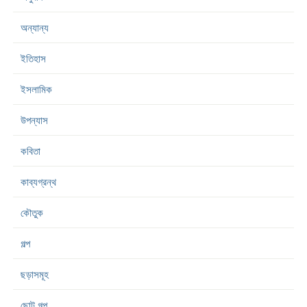
অন্যান্য
ইতিহাস
ইসলামিক
উপন্যাস
কবিতা
কাব্যগ্রন্থ
কৌতুক
গল্প
ছড়াসমূহ
ছোট গল্প