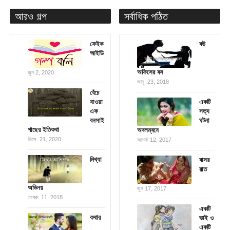
আরও গল্প
সর্বাধিক পঠিত
ফেইক
বউ
আইডি
অফিসের বস
জুন 2, 2020
জানু. 23, 2018
বেঁচে
যাওয়া
একটি
এক
সত্য
বনসাই
ঘটনা
গাছের ইতিকথা
অবলম্বনে
ডিসে. 21, 2020
আগস্ট 12, 2017
মিথ্যা
বাসর
রাত
অভিনয়
জুন 17, 2017
ফেব্রু. 11, 2018
একটি
কথার
ভাই ও
একটি