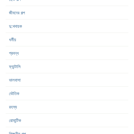
জীবনের গল্প
দু:খদায়ক
ধর্মীয়
প্রবন্ধ
ফ্যান্টাসি
ভালবাসা
ভৌতিক
রহস্য
রোমান্টিক
শিক্ষনীয় গল্প